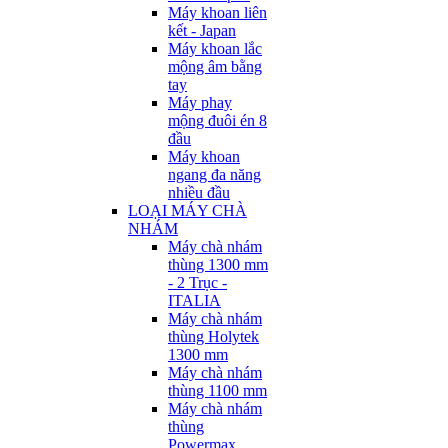
Máy khoan liên
kết - Japan
Máy khoan lắc
mộng âm bằng
tay
Máy phay
mộng đuôi én 8
đầu
Máy khoan
ngang đa năng
nhiều đầu
LOẠI MÁY CHÀ
NHÁM
Máy chà nhám
thùng 1300 mm
- 2 Trục -
ITALIA
Máy chà nhám
thùng Holytek
1300 mm
Máy chà nhám
thùng 1100 mm
Máy chà nhám
thùng
Powermax