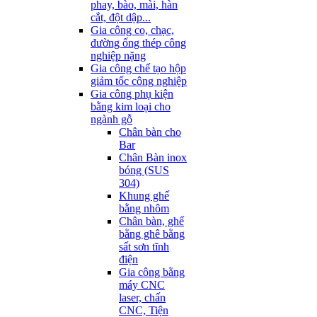
phay, bào, mài, hàn
cắt, đột dập...
Gia công co, chạc,
đường ống thép công
nghiệp nặng
Gia công chế tạo hộp
giảm tốc công nghiệp
Gia công phụ kiện
bằng kim loại cho
ngành gỗ
Chân bàn cho
Bar
Chân Bàn inox
bóng (SUS
304)
Khung ghế
bằng nhôm
Chân bàn, ghế
bằng ghê bằng
sất sơn tĩnh
điện
Gia công bằng
máy CNC
laser, chấn
CNC, Tiện