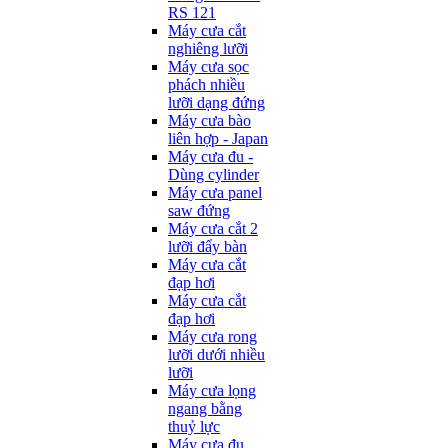
RS 121
Máy cưa cắt
nghiêng lưỡi
Máy cưa sọc
phách nhiều
lưỡi dạng đứng
Máy cưa bào
liên hợp - Japan
Máy cưa đu -
Dùng cylinder
Máy cưa panel
saw đứng
Máy cưa cắt 2
lưỡi đẩy bàn
Máy cưa cắt
đạp hơi
Máy cưa cắt
đạp hơi
Máy cưa rong
lưỡi dưới nhiều
lưỡi
Máy cưa lọng
ngang bằng
thuỷ lực
Máy cưa đu