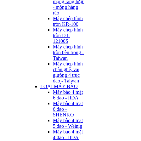
mộng răng lược
- mộng hàng
rào
Máy chép hình
tròn KR-100
Máy chép hình
tròn DT-
12100S
Máy chép hình
tròn bên trong -
Taiwan
Máy chép hình
chân ghế, vai
giường 4 trục
dao - Taiwan
LOẠI MÁY BÀO
Máy bào 4 mặt
6 dao - IIDA
Máy bào 4 mặt
6 dao -
SHENKO
Máy bào 4 mặt
5 dao - Weinig
Máy bào 4 mặt
4 dao - IIDA