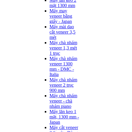
Máy lăn keo 2
mặt 1300 mm
Máy may
veneer bằng
giấy - Japan
Máy mài dao
cắt veneer 3,5
mét
Máy chà nhám
veneer 1,3 mét
1 trục
Máy chà nhám
veneer 1300
mm - DMC -
Italia
Máy chà nhám
veneer 2 trục
900 mm
Máy chà nhám
veneer - chà
nhám piano
Máy lăn keo 1
mặt, 1300 mm -
Japan
Máy cắt veneer