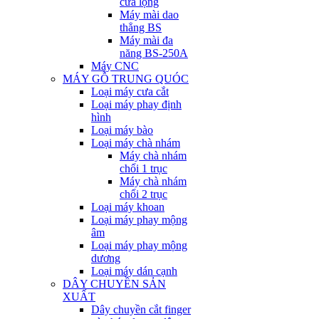
cưa lọng
Máy mài dao
thẳng BS
Máy mài đa
năng BS-250A
Máy CNC
MÁY GỖ TRUNG QUÓC
Loại máy cưa cắt
Loại máy phay định
hình
Loại máy bào
Loại máy chà nhám
Máy chà nhám
chổi 1 trục
Máy chà nhám
chổi 2 trục
Loại máy khoan
Loại máy phay mộng
âm
Loại máy phay mộng
dương
Loại máy dán cạnh
DÂY CHUYỀN SẢN
XUẤT
Dây chuyền cắt finger