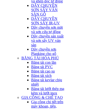
và ghép dọc tự động
DÂY CHUYỀN
SƠN SẤY VÁN
SÀN GỖ
DÂY CHUYỀN
SƠN SẤY IR-UV
Dây chuyền sơn mặt
và sơn cửa tự động
Dây chuyền sản xuất
và sơn sấy UV ván
sàn
Dây chuyền sơn
Planking cho gỗ
BĂNG TẢI HÒA PHÚ
Băng tải con lăn
Băng tải PVC
Băng tải cao su
Băng tải xích
Băng tải kevlar chịu
nhiệt
Băng tải lưới thép mạ
kẽm và lưới inox
GIA CÔNG & CHẾ TẠO
Gia công chi tiết trên
máy khoan, tiện,