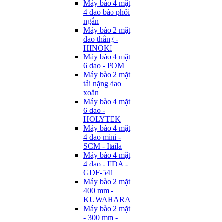
Máy bào 4 mặt
4 dao bào phôi
ngắn
Máy bào 2 mặt
dao thẳng -
HINOKI
Máy bào 4 mặt
6 dao - POM
Máy bào 2 mặt
tải nặng dao
xoắn
Máy bào 4 mặt
6 dao -
HOLYTEK
Máy bào 4 mặt
4 dao mini -
SCM - Itaila
Máy bào 4 mặt
4 dao - IIDA -
GDF-541
Máy bào 2 mặt
400 mm -
KUWAHARA
Máy bào 2 mặt
- 300 mm -