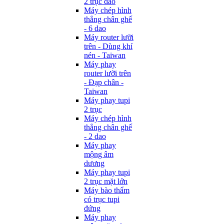
2 trục dao
Máy chép hình
thẳng chân ghế
- 6 dao
Máy router lưỡi
trên - Dùng khí
nén - Taiwan
Máy phay
router lưỡi trên
- Đạp chân -
Taiwan
Máy phay tupi
2 trục
Máy chép hình
thẳng chân ghế
- 2 dao
Máy phay
mộng âm
dương
Máy phay tupi
2 trục mặt lớn
Máy bào thẩm
có trục tupi
đứng
Máy phay