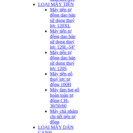
LOẠI MÁY TIỆN
Máy tiện tự
động dao bản
sử dụng thuỷ
lực 120XL
Máy tiện tự
động dao bản
sử dụng thuỷ
lực 120L-54"
Máy tiện tự
động dao bản
sử dụng thuỷ
lực 120S
Máy tiện gỗ
thuỷ lực tự
động 100H
Máy làm hạt gỗ
hoàn toàn tự
động CH-
30/50/60
Máy chà nhám
chi tiết tiện tự
động
LOẠI MÁY DÁN
CẠNH