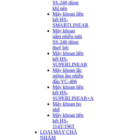
SS-240 dùng
khí nén
Máy khoan liên
kết HS-
SMARTLINEAR
Máy khoan
nằm nhiều mũi
SS-240 dùng
thuỷ lực
Máy khoan liên
kết HS-
SUPERLINEAR
Máy khoan lắc
mộng âm nhiều
đầu YC-406
Máy khoan liên
kết HS-
SUPERLINEAR+A
Máy khoan bọ
ghế
Máy khoan liên
kết HS-
114T/196T
LOẠI MÁY CHÀ
NHÁM