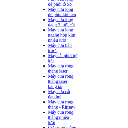
đè phôi lò xo
Máy cưa lọng
đè phôi khí nén
Máy cưa lọng
dạng 2 lưỡi cắt
Máy cưa lọng
ngang hợp kim
nhiều lưỡi
Máy cưa bàn
trượt
Máy cắt phôi tự
lựa
Máy cưa rong
thẳng laser
Máy cưa rong
thẳng laser
băng tải
Máy cưa cắt
đạp hơi
Máy cưa rong
thẳng - Ripsaw
Máy cưa rong
thẳng nhiều
lưỡi
Cưa rong thẳng