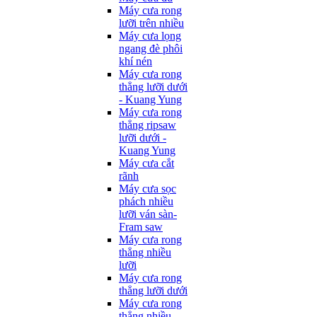
Máy cưa rong
lưỡi trên nhiều
Máy cưa lọng
ngang đè phôi
khí nén
Máy cưa rong
thẳng lưỡi dưới
- Kuang Yung
Máy cưa rong
thẳng ripsaw
lưỡi dưới -
Kuang Yung
Máy cưa cắt
rãnh
Máy cưa sọc
phách nhiều
lưỡi ván sàn-
Fram saw
Máy cưa rong
thẳng nhiều
lưỡi
Máy cưa rong
thẳng lưỡi dưới
Máy cưa rong
thẳng nhiều