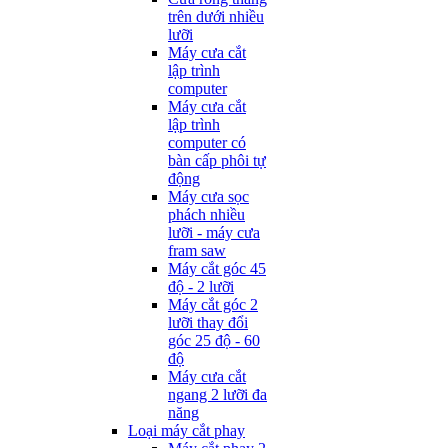
trên dưới nhiều
lưỡi
Máy cưa cắt
lập trình
computer
Máy cưa cắt
lập trình
computer có
bàn cấp phôi tự
động
Máy cưa sọc
phách nhiều
lưỡi - máy cưa
fram saw
Máy cắt góc 45
độ - 2 lưỡi
Máy cắt góc 2
lưỡi thay đổi
góc 25 độ - 60
độ
Máy cưa cắt
ngang 2 lưỡi đa
năng
Loại máy cắt phay