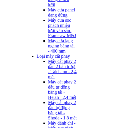
lưỡi
Máy cưa panel
dạng đứng
Máy cưa sọc
phách nhiều
lưỡi ván sàn-
Fram saw M&J
Máy cưa lạng
ngang băng tải
- 400 mm
Loại máy cắt phay
Máy cắt phay 2
đầu 2 bàn trượt
- Taichann - 2,4
mét
Máy cắt phay 2
đầu tự động
băng tải -
Heian - 2,4 mét
Máy cắt phay 2
đầu tự động
băng tải -
Shoda - 1,8 mét
Máy đánh chỉ -