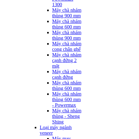
1300
Máy chà nhám
thùng 900 mm
Máy chà nhám
thùng 600 mm
Máy chà nhám
thùng 900 mm
Máy chà nhám
cong chân ghế
Máy chà nhám
cạnh đứng 2
mặt
Máy chà nhám
cạnh đứng
Máy chà nhám
thùng 600 mm
Máy chà nhám
thùng 600 mm
- Powermax
Máy chà nhám
thùng - Sheng
Shing
Loại máy ngành
veneer
Máy may