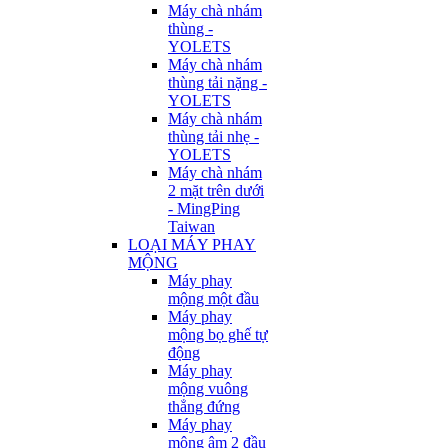
Máy chà nhám
thùng -
YOLETS
Máy chà nhám
thùng tải nặng -
YOLETS
Máy chà nhám
thùng tải nhẹ -
YOLETS
Máy chà nhám
2 mặt trên dưới
- MingPing
Taiwan
LOẠI MÁY PHAY
MỘNG
Máy phay
mộng một đầu
Máy phay
mộng bọ ghế tự
động
Máy phay
mộng vuông
thẳng đứng
Máy phay
mộng âm 2 đầu