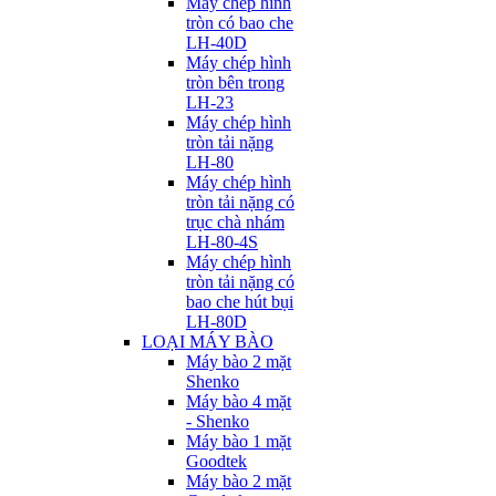
Máy chép hình
tròn có bao che
LH-40D
Máy chép hình
tròn bên trong
LH-23
Máy chép hình
tròn tải nặng
LH-80
Máy chép hình
tròn tải nặng có
trục chà nhám
LH-80-4S
Máy chép hình
tròn tải nặng có
bao che hút bụi
LH-80D
LOẠI MÁY BÀO
Máy bào 2 mặt
Shenko
Máy bào 4 mặt
- Shenko
Máy bào 1 mặt
Goodtek
Máy bào 2 mặt