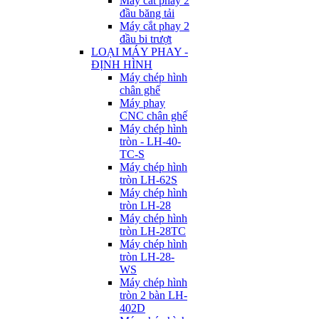
Máy cắt phay 2
đầu băng tải
Máy cắt phay 2
đầu bi trượt
LOẠI MÁY PHAY -
ĐỊNH HÌNH
Máy chép hình
chân ghế
Máy phay
CNC chân ghế
Máy chép hình
tròn - LH-40-
TC-S
Máy chép hình
tròn LH-62S
Máy chép hình
tròn LH-28
Máy chép hình
tròn LH-28TC
Máy chép hình
tròn LH-28-
WS
Máy chép hình
tròn 2 bàn LH-
402D