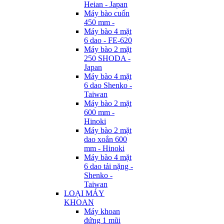
Heian - Japan
Máy bào cuốn
450 mm -
Máy bào 4 mặt
6 dao - FE-620
Máy bào 2 mặt
250 SHODA -
Japan
Máy bào 4 mặt
6 dao Shenko -
Taiwan
Máy bào 2 mặt
600 mm -
Hinoki
Máy bào 2 mặt
dao xoắn 600
mm - Hinoki
Máy bào 4 mặt
6 dao tải nặng -
Shenko -
Taiwan
LOẠI MÁY
KHOAN
Máy khoan
đứng 1 mũi