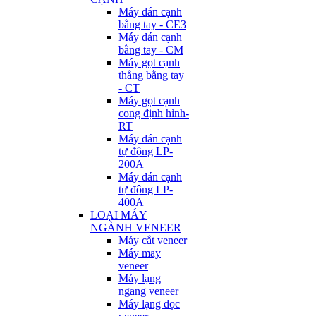
Máy dán cạnh
bằng tay - CE3
Máy dán cạnh
bằng tay - CM
Máy gọt cạnh
thẳng bằng tay
- CT
Máy gọt cạnh
cong định hình-
RT
Máy dán cạnh
tự động LP-
200A
Máy dán cạnh
tự động LP-
400A
LOẠI MÁY
NGÀNH VENEER
Máy cắt veneer
Máy may
veneer
Máy lạng
ngang veneer
Máy lạng dọc