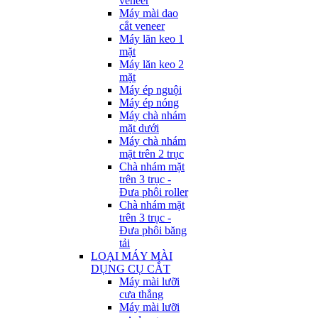
veneer
Máy mài dao
cắt veneer
Máy lăn keo 1
mặt
Máy lăn keo 2
mặt
Máy ép nguội
Máy ép nóng
Máy chà nhám
mặt dưới
Máy chà nhám
mặt trên 2 trục
Chà nhám mặt
trên 3 trục -
Đưa phôi roller
Chà nhám mặt
trên 3 trục -
Đưa phôi băng
tải
LOẠI MÁY MÀI
DỤNG CỤ CẮT
Máy mài lưỡi
cưa thẳng
Máy mài lưỡi