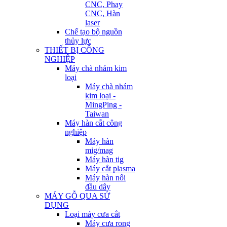
CNC, Phay
CNC, Hàn
laser
Chế tạo bộ nguồn
thủy lực
THIẾT BỊ CÔNG
NGHIỆP
Máy chà nhám kim
loại
Máy chà nhám
kim loại -
MingPing -
Taiwan
Máy hàn cắt công
nghiệp
Máy hàn
mig/mag
Máy hàn tig
Máy cắt plasma
Máy hàn nối
đầu dây
MÁY GỖ QUA SỬ
DỤNG
Loại máy cưa cắt
Máy cưa rong