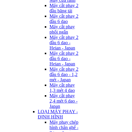
Máy cưa rãnh
Máy cắt phay 2
đầu băng tải
Máy cắt phay 2
đầu 6 dao
Máy cắt phay
phôi ngắn
Máy cắt phay 2
đầu 6 dao -
Heian - Japan
Máy cắt phay 2
đầu 6 dao -
Heian - Japan
Máy cắt phay 2
đầu 6 dao - 1,2
mét - Japan
Máy cắt phay
1,3 mét 4 dao
Máy cắt phay
2,4 mét 6 dao -
Japan
LOẠI MÁY PHAY -
ĐỊNH HÌNH
Máy phay chép
hình chân ghế -