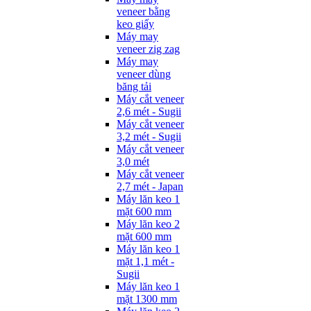
veneer bằng
keo giấy
Máy may
veneer zig zag
Máy may
veneer dùng
băng tải
Máy cắt veneer
2,6 mét - Sugii
Máy cắt veneer
3,2 mét - Sugii
Máy cắt veneer
3,0 mét
Máy cắt veneer
2,7 mét - Japan
Máy lăn keo 1
mặt 600 mm
Máy lăn keo 2
mặt 600 mm
Máy lăn keo 1
mặt 1,1 mét -
Sugii
Máy lăn keo 1
mặt 1300 mm