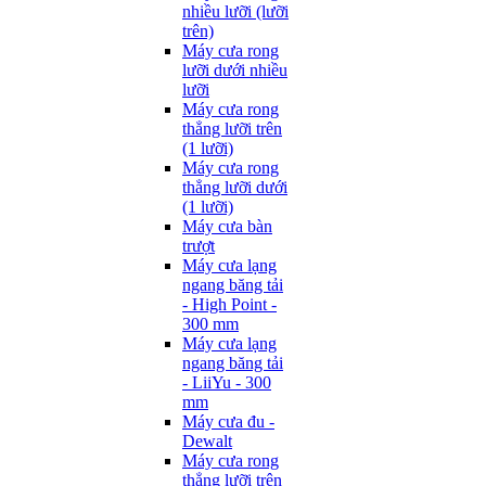
nhiều lưỡi (lưỡi
trên)
Máy cưa rong
lưỡi dưới nhiều
lưỡi
Máy cưa rong
thẳng lưỡi trên
(1 lưỡi)
Máy cưa rong
thẳng lưỡi dưới
(1 lưỡi)
Máy cưa bàn
trượt
Máy cưa lạng
ngang băng tải
- High Point -
300 mm
Máy cưa lạng
ngang băng tải
- LiiYu - 300
mm
Máy cưa đu -
Dewalt
Máy cưa rong
thẳng lưỡi trên