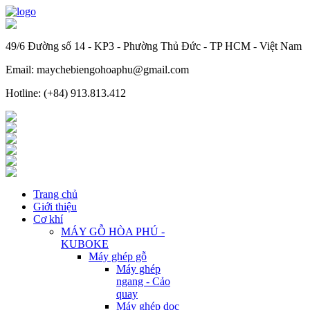
49/6 Đường số 14 - KP3 - Phường Thủ Đức - TP HCM - Việt Nam
Email: maychebiengohoaphu@gmail.com
Hotline: (+84) 913.813.412
Trang chủ
Giới thiệu
Cơ khí
MÁY GỖ HÒA PHÚ -
KUBOKE
Máy ghép gỗ
Máy ghép
ngang - Cảo
quay
Máy ghép dọc