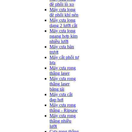
đè phôi lò xo
Máy cưa lọng
đè phôi khí nén
Máy cưa lọng
dạng 2 lưỡi cắt
Máy cưa lọng
ngang hợp kim
nhiều lưỡi
Máy cưa bàn
trượt
Máy cắt phôi tự
lựa
Máy cưa rong
thẳng laser
Máy cưa rong
thẳng laser
băng tải
Máy cưa cắt
đạp hơi
Máy cưa rong
thẳng - Ripsaw
Máy cưa rong
thẳng nhiều
lưỡi
Cưa rong thẳng