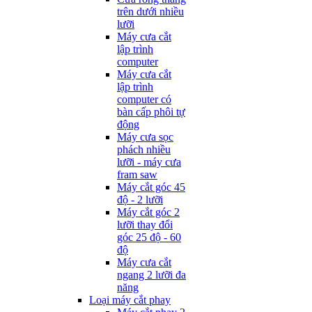
trên dưới nhiều
lưỡi
Máy cưa cắt
lập trình
computer
Máy cưa cắt
lập trình
computer có
bàn cấp phôi tự
động
Máy cưa sọc
phách nhiều
lưỡi - máy cưa
fram saw
Máy cắt góc 45
độ - 2 lưỡi
Máy cắt góc 2
lưỡi thay đổi
góc 25 độ - 60
độ
Máy cưa cắt
ngang 2 lưỡi đa
năng
Loại máy cắt phay