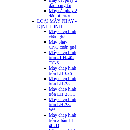
Máy cắt phay 2
đầu băng tải
Máy cắt phay 2
đầu bi trượt
LOẠI MÁY PHAY -
ĐỊNH HÌNH
Máy chép hình
chân ghế
Máy phay
CNC chân ghế
Máy chép hình
tròn - LH-40-
TC-S
Máy chép hình
tròn LH-62S
Máy chép hình
tròn LH-28
Máy chép hình
tròn LH-28TC
Máy chép hình
tròn LH-28-
WS
Máy chép hình
tròn 2 bàn LH-
402D