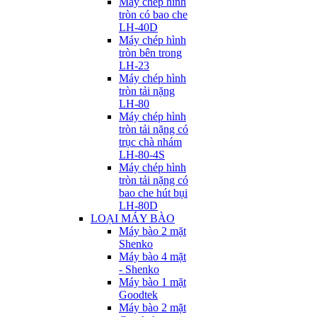
Máy chép hình
tròn có bao che
LH-40D
Máy chép hình
tròn bên trong
LH-23
Máy chép hình
tròn tải nặng
LH-80
Máy chép hình
tròn tải nặng có
trục chà nhám
LH-80-4S
Máy chép hình
tròn tải nặng có
bao che hút bụi
LH-80D
LOẠI MÁY BÀO
Máy bào 2 mặt
Shenko
Máy bào 4 mặt
- Shenko
Máy bào 1 mặt
Goodtek
Máy bào 2 mặt