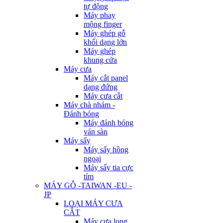
tự động
Máy phay
mộng finger
Máy ghép gỗ
khối dạng lớn
Máy ghép
khung cửa
Máy cưa
Máy cắt panel
dạng đứng
Máy cưa cắt
Máy chà nhám -
Đánh bóng
Máy đánh bóng
ván sàn
Máy sấy
Máy sấy hồng
ngoại
Máy sấy tia cực
tím
MÁY GỖ -TAIWAN -EU -
JP
LOẠI MÁY CƯA
CẮT
Máy cưa lọng