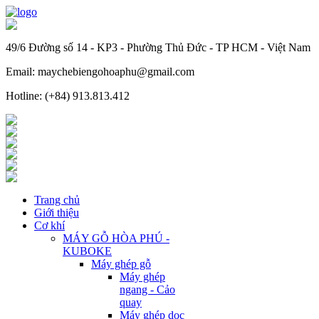
49/6 Đường số 14 - KP3 - Phường Thủ Đức - TP HCM - Việt Nam
Email: maychebiengohoaphu@gmail.com
Hotline: (+84) 913.813.412
Trang chủ
Giới thiệu
Cơ khí
MÁY GỖ HÒA PHÚ -
KUBOKE
Máy ghép gỗ
Máy ghép
ngang - Cảo
quay
Máy ghép dọc