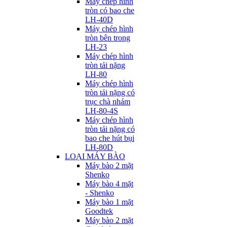
Máy chép hình
tròn có bao che
LH-40D
Máy chép hình
tròn bên trong
LH-23
Máy chép hình
tròn tải nặng
LH-80
Máy chép hình
tròn tải nặng có
trục chà nhám
LH-80-4S
Máy chép hình
tròn tải nặng có
bao che hút bụi
LH-80D
LOẠI MÁY BÀO
Máy bào 2 mặt
Shenko
Máy bào 4 mặt
- Shenko
Máy bào 1 mặt
Goodtek
Máy bào 2 mặt