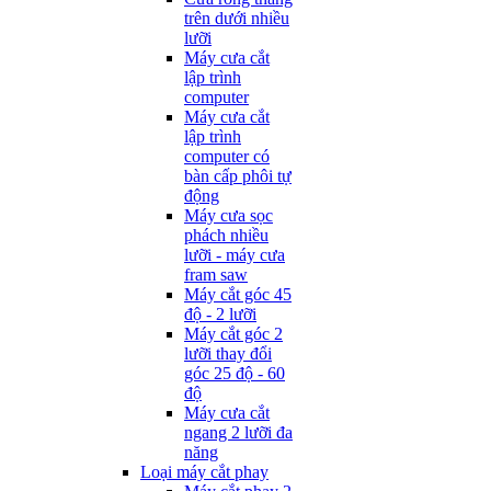
trên dưới nhiều
lưỡi
Máy cưa cắt
lập trình
computer
Máy cưa cắt
lập trình
computer có
bàn cấp phôi tự
động
Máy cưa sọc
phách nhiều
lưỡi - máy cưa
fram saw
Máy cắt góc 45
độ - 2 lưỡi
Máy cắt góc 2
lưỡi thay đổi
góc 25 độ - 60
độ
Máy cưa cắt
ngang 2 lưỡi đa
năng
Loại máy cắt phay