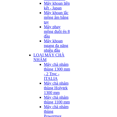
Máy khoan liên
kết - Japan
Máy khoan lắc
mộng âm bằng
tay
Máy phay
mộng đuôi én 8
đầu
Máy khoan
ngang đa năng
nhiều đầu
LOẠI MÁY CHÀ
NHÁM
Máy chà nhám
thùng 1300 mm
- 2 Trục -
ITALIA
Máy chà nhám
thùng Holytek
1300 mm
Máy chà nhám
thùng 1100 mm
Máy chà nhám
thùng
Powermax