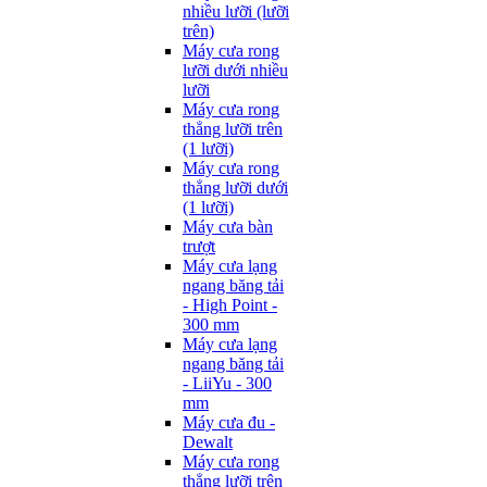
nhiều lưỡi (lưỡi
trên)
Máy cưa rong
lưỡi dưới nhiều
lưỡi
Máy cưa rong
thẳng lưỡi trên
(1 lưỡi)
Máy cưa rong
thẳng lưỡi dưới
(1 lưỡi)
Máy cưa bàn
trượt
Máy cưa lạng
ngang băng tải
- High Point -
300 mm
Máy cưa lạng
ngang băng tải
- LiiYu - 300
mm
Máy cưa đu -
Dewalt
Máy cưa rong
thẳng lưỡi trên