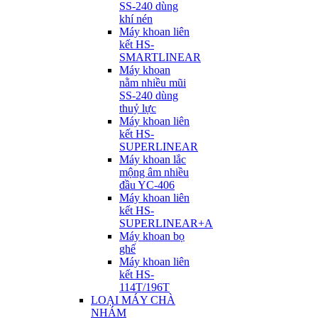
SS-240 dùng
khí nén
Máy khoan liên
kết HS-
SMARTLINEAR
Máy khoan
nằm nhiều mũi
SS-240 dùng
thuỷ lực
Máy khoan liên
kết HS-
SUPERLINEAR
Máy khoan lắc
mộng âm nhiều
đầu YC-406
Máy khoan liên
kết HS-
SUPERLINEAR+A
Máy khoan bọ
ghế
Máy khoan liên
kết HS-
114T/196T
LOẠI MÁY CHÀ
NHÁM