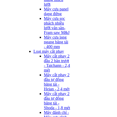
lưỡi
Máy cưa panel
dạng đứng
Máy cưa sọc
phách nhiều
lưỡi ván sàn-
Fram saw M&J
Máy cưa lạng
ngang băng tải
- 400 mm
Loại máy cắt phay
Máy cắt phay 2
đầu 2 bàn trượt
- Taichann - 2,4
mét
Máy cắt phay 2
đầu tự động
băng tải -
Heian - 2,4 mét
Máy cắt phay 2
đầu tự động
băng tải -
Shoda - 1,8 mét
Máy đánh chỉ -