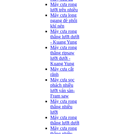
Máy cưa rong
lưỡi trên nhiều
Máy cưa lọng
ngang đè phôi
khí nén
Máy cưa rong
thẳng lưỡi dưới
- Kuang Yung
Máy cưa rong
thẳng ripsaw
lưỡi dưới -
Kuang Yung
Máy cưa cắt
rãnh
Máy cưa sọc
phách nhiều
lưỡi ván sàn-
Fram saw
Máy cưa rong
thẳng nhiều
lưỡi
Máy cưa rong
thẳng lưỡi dưới
Máy cưa rong
thẳng nhiều