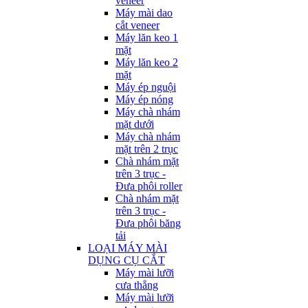
veneer
Máy mài dao
cắt veneer
Máy lăn keo 1
mặt
Máy lăn keo 2
mặt
Máy ép nguội
Máy ép nóng
Máy chà nhám
mặt dưới
Máy chà nhám
mặt trên 2 trục
Chà nhám mặt
trên 3 trục -
Đưa phôi roller
Chà nhám mặt
trên 3 trục -
Đưa phôi băng
tải
LOẠI MÁY MÀI
DỤNG CỤ CẮT
Máy mài lưỡi
cưa thẳng
Máy mài lưỡi