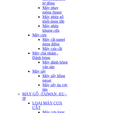
tự động
Máy phay
mộng finger
Máy ghép gỗ
khối dạng lớn
Máy ghép
khung cửa
Máy cưa
Máy cắt panel
dạng đứng
Máy cưa cắt
Máy chà nhám -
Đánh bóng
Máy đánh bóng
ván sàn
Máy sấy
Máy sấy hồng
ngoại
Máy sấy tia cực
tím
MÁY GỖ -TAIWAN -EU -
JP
LOẠI MÁY CƯA
CẮT
Máy cưa lọng