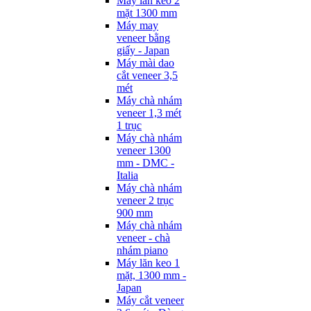
Máy lăn keo 2
mặt 1300 mm
Máy may
veneer bằng
giấy - Japan
Máy mài dao
cắt veneer 3,5
mét
Máy chà nhám
veneer 1,3 mét
1 trục
Máy chà nhám
veneer 1300
mm - DMC -
Italia
Máy chà nhám
veneer 2 trục
900 mm
Máy chà nhám
veneer - chà
nhám piano
Máy lăn keo 1
mặt, 1300 mm -
Japan
Máy cắt veneer