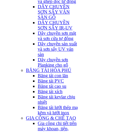
và ghép dọc tự động
DÂY CHUYỀN
SƠN SẤY VÁN
SÀN GỖ
DÂY CHUYỀN
SƠN SẤY IR-UV
Dây chuyền sơn mặt
và sơn cửa tự động
Dây chuyền sản xuất
và sơn sấy UV ván
sàn
Dây chuyền sơn
Planking cho gỗ
BĂNG TẢI HÒA PHÚ
Băng tải con lăn
Băng tải PVC
Băng tải cao su
Băng tải xích
Băng tải kevlar chịu
nhiệt
Băng tải lưới thép mạ
kẽm và lưới inox
GIA CÔNG & CHẾ TẠO
Gia công chi tiết trên
máy khoan, tiện,