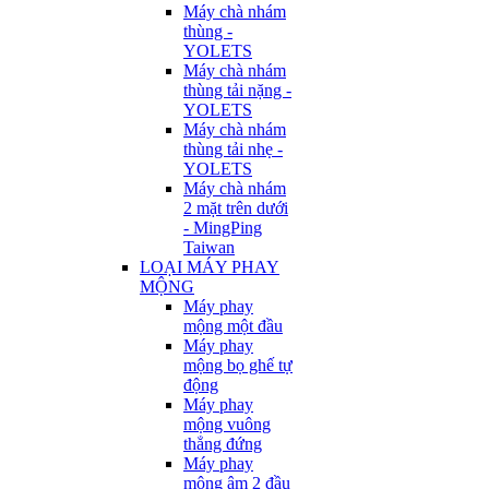
Máy chà nhám
thùng -
YOLETS
Máy chà nhám
thùng tải nặng -
YOLETS
Máy chà nhám
thùng tải nhẹ -
YOLETS
Máy chà nhám
2 mặt trên dưới
- MingPing
Taiwan
LOẠI MÁY PHAY
MỘNG
Máy phay
mộng một đầu
Máy phay
mộng bọ ghế tự
động
Máy phay
mộng vuông
thẳng đứng
Máy phay
mộng âm 2 đầu