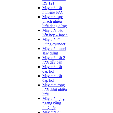
RS 121
Máy cưa cắt
nghiêng lưỡi
Máy cưa sọc
phách nhiều
lưỡi dạng đứng
Máy cưa bào
liên hợp - Japan
Máy cưa đu -
Dùng cylinder
Máy cưa panel
saw đứng
Máy cưa cắt 2
lưỡi đẩy bàn
Máy cưa cắt
đạp hơi
Máy cưa cắt
đạp hơi
Máy cưa rong
lưỡi dưới nhiều
lưỡi
Máy cưa lọng
ngang bằng
thuỷ lực
Máy cưa đu