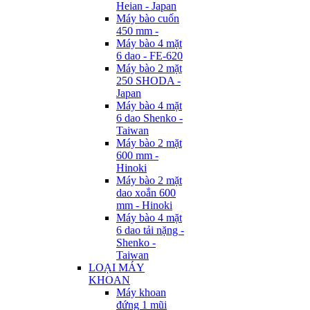
Heian - Japan
Máy bào cuốn
450 mm -
Máy bào 4 mặt
6 dao - FE-620
Máy bào 2 mặt
250 SHODA -
Japan
Máy bào 4 mặt
6 dao Shenko -
Taiwan
Máy bào 2 mặt
600 mm -
Hinoki
Máy bào 2 mặt
dao xoắn 600
mm - Hinoki
Máy bào 4 mặt
6 dao tải nặng -
Shenko -
Taiwan
LOẠI MÁY
KHOAN
Máy khoan
đứng 1 mũi