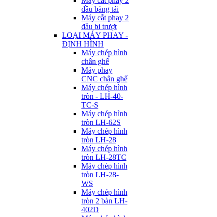
Máy cắt phay 2
đầu băng tải
Máy cắt phay 2
đầu bi trượt
LOẠI MÁY PHAY -
ĐỊNH HÌNH
Máy chép hình
chân ghế
Máy phay
CNC chân ghế
Máy chép hình
tròn - LH-40-
TC-S
Máy chép hình
tròn LH-62S
Máy chép hình
tròn LH-28
Máy chép hình
tròn LH-28TC
Máy chép hình
tròn LH-28-
WS
Máy chép hình
tròn 2 bàn LH-
402D