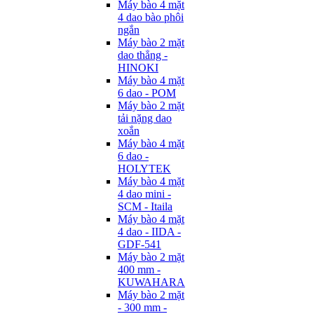
Máy bào 4 mặt
4 dao bào phôi
ngắn
Máy bào 2 mặt
dao thẳng -
HINOKI
Máy bào 4 mặt
6 dao - POM
Máy bào 2 mặt
tải nặng dao
xoắn
Máy bào 4 mặt
6 dao -
HOLYTEK
Máy bào 4 mặt
4 dao mini -
SCM - Itaila
Máy bào 4 mặt
4 dao - IIDA -
GDF-541
Máy bào 2 mặt
400 mm -
KUWAHARA
Máy bào 2 mặt
- 300 mm -