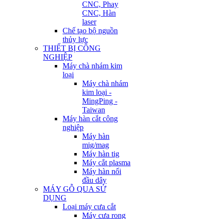
CNC, Phay
CNC, Hàn
laser
Chế tạo bộ nguồn
thủy lực
THIẾT BỊ CÔNG
NGHIỆP
Máy chà nhám kim
loại
Máy chà nhám
kim loại -
MingPing -
Taiwan
Máy hàn cắt công
nghiệp
Máy hàn
mig/mag
Máy hàn tig
Máy cắt plasma
Máy hàn nối
đầu dây
MÁY GỖ QUA SỬ
DỤNG
Loại máy cưa cắt
Máy cưa rong