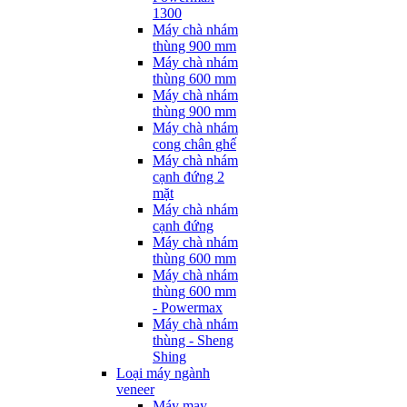
1300
Máy chà nhám
thùng 900 mm
Máy chà nhám
thùng 600 mm
Máy chà nhám
thùng 900 mm
Máy chà nhám
cong chân ghế
Máy chà nhám
cạnh đứng 2
mặt
Máy chà nhám
cạnh đứng
Máy chà nhám
thùng 600 mm
Máy chà nhám
thùng 600 mm
- Powermax
Máy chà nhám
thùng - Sheng
Shing
Loại máy ngành
veneer
Máy may