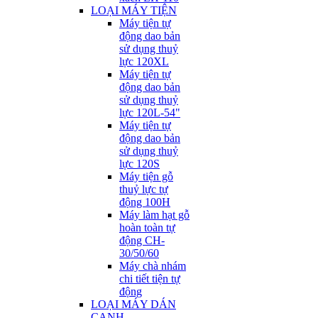
LOẠI MÁY TIỆN
Máy tiện tự
động dao bản
sử dụng thuỷ
lực 120XL
Máy tiện tự
động dao bản
sử dụng thuỷ
lực 120L-54"
Máy tiện tự
động dao bản
sử dụng thuỷ
lực 120S
Máy tiện gỗ
thuỷ lực tự
động 100H
Máy làm hạt gỗ
hoàn toàn tự
động CH-
30/50/60
Máy chà nhám
chi tiết tiện tự
động
LOẠI MÁY DÁN
CẠNH