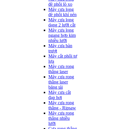
đè phôi lò xo
Máy cưa lọng
đè phôi khí nén
Máy cưa lọng
dạng 2 lưỡi cắt
Máy cưa lọng
ngang hợp kim
nhiều lưỡi
Máy cưa bàn
trượt
Máy cắt phôi tự
lựa
Máy cưa rong
thẳng laser
Máy cưa rong
thẳng laser
băng tải
Máy cưa cắt
đạp hơi
Máy cưa rong
thẳng - Ripsaw
Máy cưa rong
thẳng nhiều
lưỡi
Cưa rong thẳng