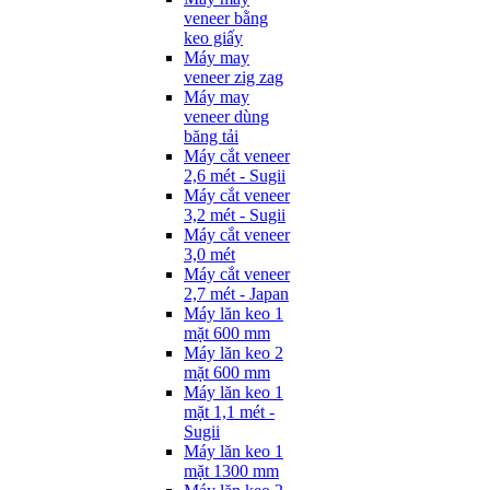
veneer bằng
keo giấy
Máy may
veneer zig zag
Máy may
veneer dùng
băng tải
Máy cắt veneer
2,6 mét - Sugii
Máy cắt veneer
3,2 mét - Sugii
Máy cắt veneer
3,0 mét
Máy cắt veneer
2,7 mét - Japan
Máy lăn keo 1
mặt 600 mm
Máy lăn keo 2
mặt 600 mm
Máy lăn keo 1
mặt 1,1 mét -
Sugii
Máy lăn keo 1
mặt 1300 mm