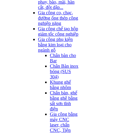
phay, bào, mài, hàn
cắt, đột dập...
Gia công co, chạc,
đường ống thép công
nghiệp nặng
Gia công chế tạo hộp
giảm tốc công nghiệp
Gia công phụ kiện
bằng kim loại cho
ngành gỗ
Chân bàn cho
Bar
Chân Bàn inox
bóng (SUS
304)
Khung ghế
bằng nhôm
Chân bàn, ghế
bằng ghê bằng
sất sơn tĩnh
điện
Gia công bằng
máy CNC
laser, chấn
CNC, Tiện