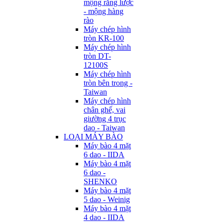
mộng răng lược
- mộng hàng
rào
Máy chép hình
tròn KR-100
Máy chép hình
tròn DT-
12100S
Máy chép hình
tròn bên trong -
Taiwan
Máy chép hình
chân ghế, vai
giường 4 trục
dao - Taiwan
LOẠI MÁY BÀO
Máy bào 4 mặt
6 dao - IIDA
Máy bào 4 mặt
6 dao -
SHENKO
Máy bào 4 mặt
5 dao - Weinig
Máy bào 4 mặt
4 dao - IIDA