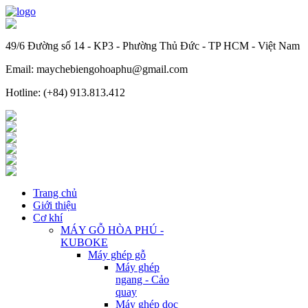
49/6 Đường số 14 - KP3 - Phường Thủ Đức - TP HCM - Việt Nam
Email: maychebiengohoaphu@gmail.com
Hotline: (+84) 913.813.412
Trang chủ
Giới thiệu
Cơ khí
MÁY GỖ HÒA PHÚ -
KUBOKE
Máy ghép gỗ
Máy ghép
ngang - Cảo
quay
Máy ghép dọc