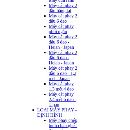
Máy cưa rãnh
Máy cắt phay 2
đầu băng tải
Máy cắt phay 2
đầu 6 dao
Máy cắt phay
phôi ngắn
Máy cắt phay 2
đầu 6 dao -
Heian - Japan
Máy cắt phay 2
đầu 6 dao -
Heian - Japan
Máy cắt phay 2
đầu 6 dao - 1,2
mét - Japan
Máy cắt phay
1,3 mét 4 dao
Máy cắt phay
2,4 mét 6 dao -
Japan
LOẠI MÁY PHAY -
ĐỊNH HÌNH
Máy phay chép
hình chân ghế -