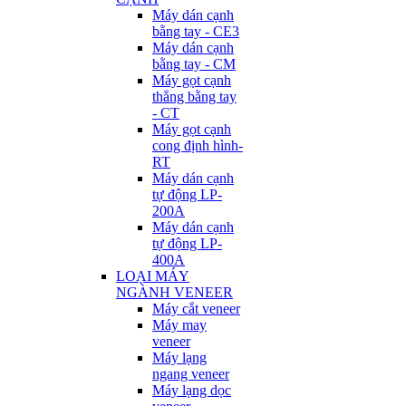
Máy dán cạnh
bằng tay - CE3
Máy dán cạnh
bằng tay - CM
Máy gọt cạnh
thẳng bằng tay
- CT
Máy gọt cạnh
cong định hình-
RT
Máy dán cạnh
tự động LP-
200A
Máy dán cạnh
tự động LP-
400A
LOẠI MÁY
NGÀNH VENEER
Máy cắt veneer
Máy may
veneer
Máy lạng
ngang veneer
Máy lạng dọc