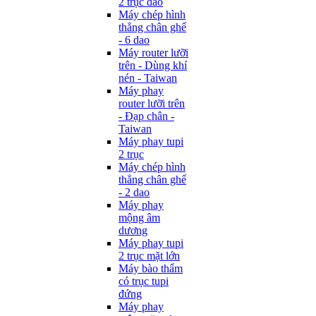
2 trục dao
Máy chép hình
thẳng chân ghế
- 6 dao
Máy router lưỡi
trên - Dùng khí
nén - Taiwan
Máy phay
router lưỡi trên
- Đạp chân -
Taiwan
Máy phay tupi
2 trục
Máy chép hình
thẳng chân ghế
- 2 dao
Máy phay
mộng âm
dương
Máy phay tupi
2 trục mặt lớn
Máy bào thẩm
có trục tupi
đứng
Máy phay