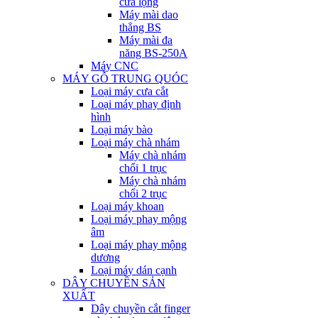
cưa lọng
Máy mài dao
thẳng BS
Máy mài đa
năng BS-250A
Máy CNC
MÁY GỖ TRUNG QUÓC
Loại máy cưa cắt
Loại máy phay định
hình
Loại máy bào
Loại máy chà nhám
Máy chà nhám
chổi 1 trục
Máy chà nhám
chổi 2 trục
Loại máy khoan
Loại máy phay mộng
âm
Loại máy phay mộng
dương
Loại máy dán cạnh
DÂY CHUYỀN SẢN
XUẤT
Dây chuyền cắt finger