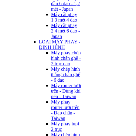
đầu 6 dao - 1,2
mét - Japan
Máy cắt phay
1,3 mét 4 dao
Máy cắt phay
2,4 mét 6 dao -
Japan
LOẠI MÁY PHAY -
ĐỊNH HÌNH
Máy phay chép
hình chân ghế -
2 trục dao
Máy chép hình
thẳng chân ghế
- 6 dao
Máy router lưỡi
trên - Dùng khí
nén - Taiwan
Máy phay
router lưỡi trên
- Đạp chân -
Taiwan
Máy phay tupi
2 trục
Máy chép hình