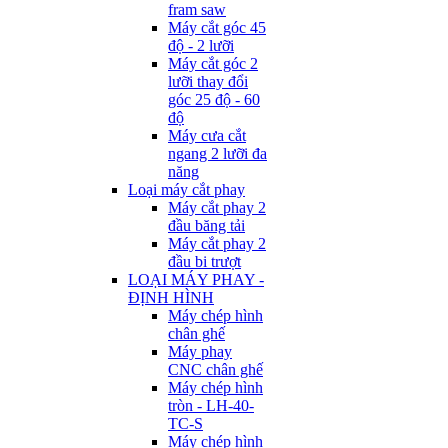
fram saw
Máy cắt góc 45
độ - 2 lưỡi
Máy cắt góc 2
lưỡi thay đổi
góc 25 độ - 60
độ
Máy cưa cắt
ngang 2 lưỡi đa
năng
Loại máy cắt phay
Máy cắt phay 2
đầu băng tải
Máy cắt phay 2
đầu bi trượt
LOẠI MÁY PHAY -
ĐỊNH HÌNH
Máy chép hình
chân ghế
Máy phay
CNC chân ghế
Máy chép hình
tròn - LH-40-
TC-S
Máy chép hình