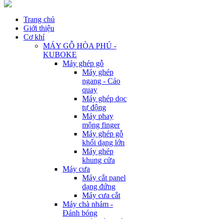
Trang chủ
Giới thiệu
Cơ khí
MÁY GỖ HÒA PHÚ -
KUBOKE
Máy ghép gỗ
Máy ghép
ngang - Cảo
quay
Máy ghép dọc
tự động
Máy phay
mộng finger
Máy ghép gỗ
khối dạng lớn
Máy ghép
khung cửa
Máy cưa
Máy cắt panel
dạng đứng
Máy cưa cắt
Máy chà nhám -
Đánh bóng