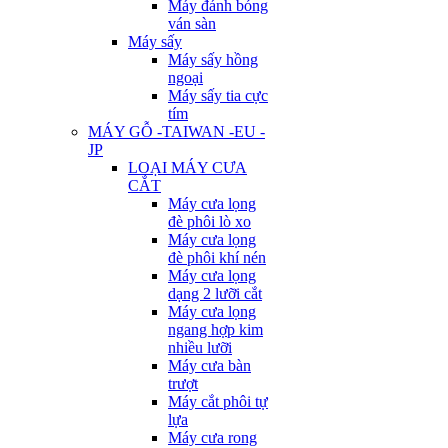
Máy đánh bóng
ván sàn
Máy sấy
Máy sấy hồng
ngoại
Máy sấy tia cực
tím
MÁY GỖ -TAIWAN -EU -
JP
LOẠI MÁY CƯA
CẮT
Máy cưa lọng
đè phôi lò xo
Máy cưa lọng
đè phôi khí nén
Máy cưa lọng
dạng 2 lưỡi cắt
Máy cưa lọng
ngang hợp kim
nhiều lưỡi
Máy cưa bàn
trượt
Máy cắt phôi tự
lựa
Máy cưa rong