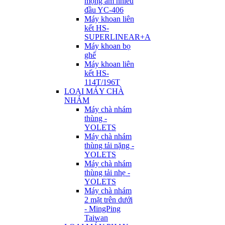
mộng âm nhiều
đầu YC-406
Máy khoan liên
kết HS-
SUPERLINEAR+A
Máy khoan bọ
ghế
Máy khoan liên
kết HS-
114T/196T
LOẠI MÁY CHÀ
NHÁM
Máy chà nhám
thùng -
YOLETS
Máy chà nhám
thùng tải nặng -
YOLETS
Máy chà nhám
thùng tải nhẹ -
YOLETS
Máy chà nhám
2 mặt trên dưới
- MingPing
Taiwan