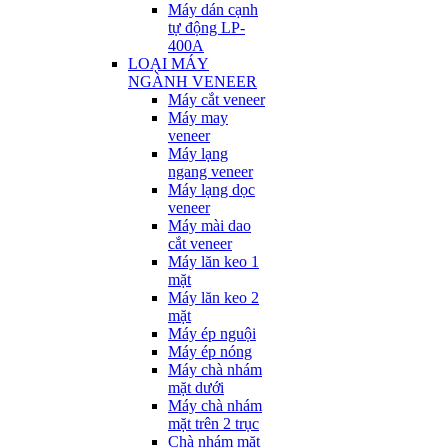
Máy dán cạnh
tự động LP-
400A
LOẠI MÁY
NGÀNH VENEER
Máy cắt veneer
Máy may
veneer
Máy lạng
ngang veneer
Máy lạng dọc
veneer
Máy mài dao
cắt veneer
Máy lăn keo 1
mặt
Máy lăn keo 2
mặt
Máy ép nguội
Máy ép nóng
Máy chà nhám
mặt dưới
Máy chà nhám
mặt trên 2 trục
Chà nhám mặt