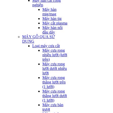
Máy hàn cắt công
nghiệp
Máy hàn
mig/mag
Máy hàn tig
Máy cắt plasma
Máy hàn nối
đầu dây
MÁY GỖ QUA SỬ
DỤNG
Loại máy cưa cắt
Máy cưa rong
nhiều lưỡi (lưỡi
trên)
Máy cưa rong
lưỡi dưới nhiều
lưỡi
Máy cưa rong
thẳng lưỡi trên
(1 lưỡi)
Máy cưa rong
thẳng lưỡi dưới
(1 lưỡi)
Máy cưa bàn
trượt