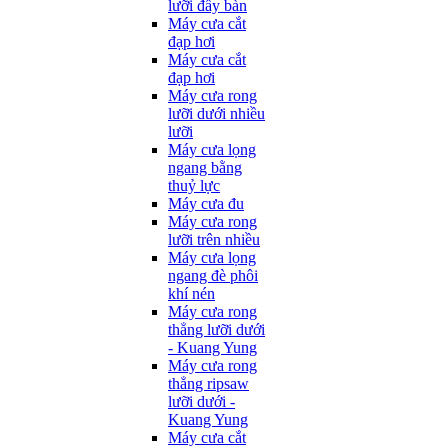
lưỡi đẩy bàn
Máy cưa cắt
đạp hơi
Máy cưa cắt
đạp hơi
Máy cưa rong
lưỡi dưới nhiều
lưỡi
Máy cưa lọng
ngang bằng
thuỷ lực
Máy cưa đu
Máy cưa rong
lưỡi trên nhiều
Máy cưa lọng
ngang đè phôi
khí nén
Máy cưa rong
thẳng lưỡi dưới
- Kuang Yung
Máy cưa rong
thẳng ripsaw
lưỡi dưới -
Kuang Yung
Máy cưa cắt