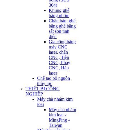
304)
Khung ghế
bằng nhôm
Chân bàn, ghế
bằng ghê bằng
sất sơn tĩnh
điện
Gia công bằng
máy CNC
laser, chấn
CNC, Tiện
CNC, Phay
CNC, Hàn
laser
Chế tạo bộ nguồn
thủy lực
THIẾT BỊ CÔNG
NGHIỆP
Máy chà nhám kim
loại
Máy chà nhám
kim loại -
MingPing -
Taiwan