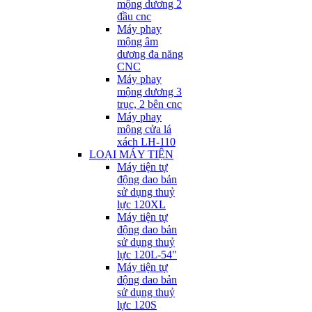
mộng dương 2
đầu cnc
Máy phay
mộng âm
dương đa năng
CNC
Máy phay
mộng dương 3
trục, 2 bên cnc
Máy phay
mộng cửa lá
xách LH-110
LOẠI MÁY TIỆN
Máy tiện tự
động dao bản
sử dụng thuỷ
lực 120XL
Máy tiện tự
động dao bản
sử dụng thuỷ
lực 120L-54"
Máy tiện tự
động dao bản
sử dụng thuỷ
lực 120S