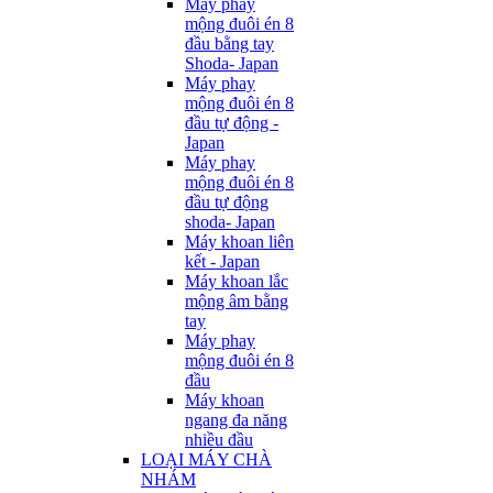
Máy phay
mộng đuôi én 8
đầu bằng tay
Shoda- Japan
Máy phay
mộng đuôi én 8
đầu tự động -
Japan
Máy phay
mộng đuôi én 8
đầu tự động
shoda- Japan
Máy khoan liên
kết - Japan
Máy khoan lắc
mộng âm bằng
tay
Máy phay
mộng đuôi én 8
đầu
Máy khoan
ngang đa năng
nhiều đầu
LOẠI MÁY CHÀ
NHÁM