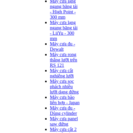
Máy cưa lạng
ngang băng tải
- High Point -
300 mm
Máy cưa lạng
ngang băng tải
- LiiYu - 300
mm
Máy cưa đu -
Dewalt
Máy cưa rong
thẳng lưỡi trên
RS 121
Máy cưa cắt
nghiêng lưỡi
Máy cưa sọc
phách nhiều
lưỡi dạng đứng
Máy cưa bào
liên hợp - Japan
Máy cưa đu -
Dùng cylinder
Máy cưa panel
saw đứng
Máy cưa cắt 2