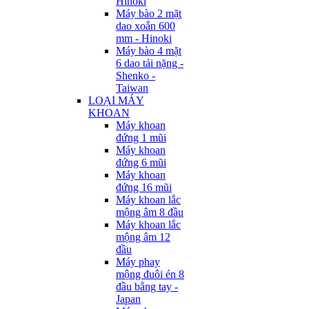
Hinoki
Máy bào 2 mặt
dao xoắn 600
mm - Hinoki
Máy bào 4 mặt
6 dao tải nặng -
Shenko -
Taiwan
LOẠI MÁY
KHOAN
Máy khoan
đứng 1 mũi
Máy khoan
đứng 6 mũi
Máy khoan
đứng 16 mũi
Máy khoan lắc
mộng âm 8 đầu
Máy khoan lắc
mộng âm 12
đầu
Máy phay
mộng đuôi én 8
đầu bằng tay -
Japan