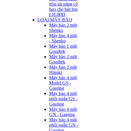
tròn tải nặng có
bao che hút bụi
LH-80D
LOẠI MÁY BÀO
Máy bào 2 mặt
Shenko
Máy bào 4 mặt
- Shenko
Máy bào 1 mặt
Goodtek
Máy bào 2 mặt
Goodtek
Máy bào 2 mặt
Hinoki
Máy bào 4 mặt
Model GS -
Gaujing
Máy bào 4 mặt
phôi ngắn GS -
Gaujing
Máy bào 4 mặt
GN - Gaujing
Máy bào 4 mặt
phôi ngắn GN -
Gaujing