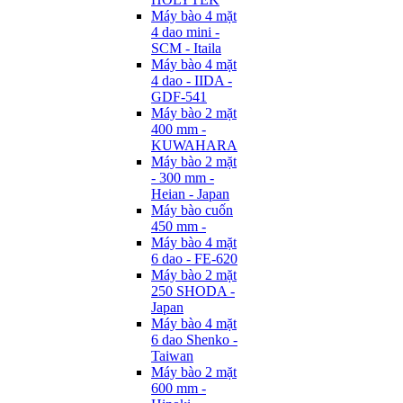
Máy bào 4 mặt
4 dao mini -
SCM - Itaila
Máy bào 4 mặt
4 dao - IIDA -
GDF-541
Máy bào 2 mặt
400 mm -
KUWAHARA
Máy bào 2 mặt
- 300 mm -
Heian - Japan
Máy bào cuốn
450 mm -
Máy bào 4 mặt
6 dao - FE-620
Máy bào 2 mặt
250 SHODA -
Japan
Máy bào 4 mặt
6 dao Shenko -
Taiwan
Máy bào 2 mặt
600 mm -