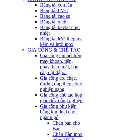
Băng tải con lăn
Băng tải PVC
Băng tải cao su
Băng tải xích
Băng tải kevlar chịu
nhiệt
Băng tải lưới thép mạ
kẽm và lưới inox
GIA CÔNG & CHẾ TẠO
Gia công chi tiết trên
máy khoan, tiện,
phay, bào, mài, hàn
cắt, đột dập...
Gia công co, chạc,
đường ống thép công
nghiệp nặng
Gia công chế tạo hộp
giảm tốc công nghiệp
Gia công phụ kiện
bằng kim loại cho
ngành gỗ
Chân bàn cho
Bar
Chân Bàn inox
bóng (SUS