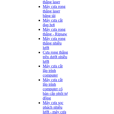
thẳng laser
Máy cưa rong
thẳng laser
băng tải
Máy cưa cắt
đạp hơi
Máy cưa rong
thẳng - Ripsaw
Máy cưa rong
thẳng nhiều
lưỡi
Cưa rong thẳng
trên dưới nhiều
lưỡi
Máy cưa cắt
lập trình
computer
Máy cưa cắt
lập trình
computer có
bàn cấp phôi tự
động
Máy cưa sọc
phách nhiều
lưỡi - máy cưa