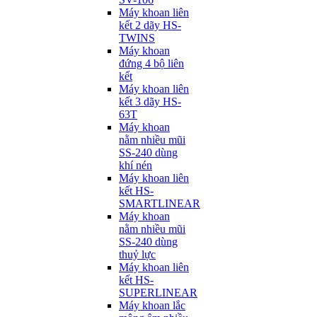
Máy khoan liên
kết 2 dãy HS-
TWINS
Máy khoan
đứng 4 bộ liên
kết
Máy khoan liên
kết 3 dãy HS-
63T
Máy khoan
nằm nhiều mũi
SS-240 dùng
khí nén
Máy khoan liên
kết HS-
SMARTLINEAR
Máy khoan
nằm nhiều mũi
SS-240 dùng
thuỷ lực
Máy khoan liên
kết HS-
SUPERLINEAR
Máy khoan lắc