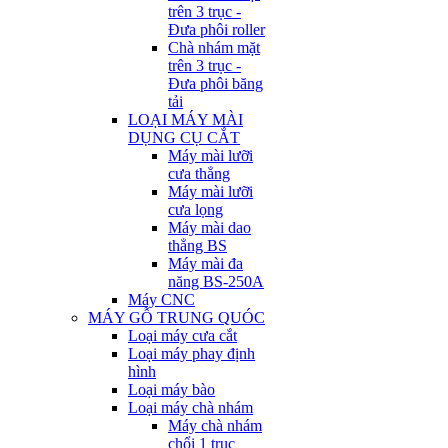
trên 3 trục -
Đưa phôi roller
Chà nhám mặt
trên 3 trục -
Đưa phôi băng
tải
LOẠI MÁY MÀI
DỤNG CỤ CẮT
Máy mài lưỡi
cưa thẳng
Máy mài lưỡi
cưa lọng
Máy mài dao
thẳng BS
Máy mài đa
năng BS-250A
Máy CNC
MÁY GỖ TRUNG QUÓC
Loại máy cưa cắt
Loại máy phay định
hình
Loại máy bào
Loại máy chà nhám
Máy chà nhám
chổi 1 trục