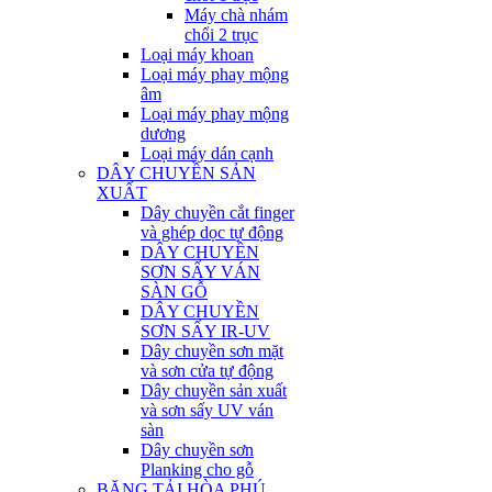
Máy chà nhám
chổi 2 trục
Loại máy khoan
Loại máy phay mộng
âm
Loại máy phay mộng
dương
Loại máy dán cạnh
DÂY CHUYỀN SẢN
XUẤT
Dây chuyền cắt finger
và ghép dọc tự động
DÂY CHUYỀN
SƠN SẤY VÁN
SÀN GỖ
DÂY CHUYỀN
SƠN SẤY IR-UV
Dây chuyền sơn mặt
và sơn cửa tự động
Dây chuyền sản xuất
và sơn sấy UV ván
sàn
Dây chuyền sơn
Planking cho gỗ
BĂNG TẢI HÒA PHÚ