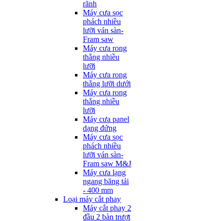
rãnh
Máy cưa sọc
phách nhiều
lưỡi ván sàn-
Fram saw
Máy cưa rong
thẳng nhiều
lưỡi
Máy cưa rong
thẳng lưỡi dưới
Máy cưa rong
thẳng nhiều
lưỡi
Máy cưa panel
dạng đứng
Máy cưa sọc
phách nhiều
lưỡi ván sàn-
Fram saw M&J
Máy cưa lạng
ngang băng tải
- 400 mm
Loại máy cắt phay
Máy cắt phay 2
đầu 2 bàn trượt