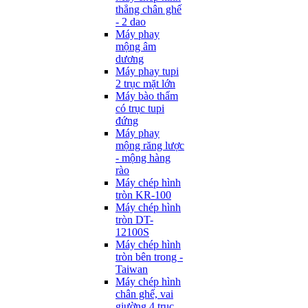
thẳng chân ghế
- 2 dao
Máy phay
mộng âm
dương
Máy phay tupi
2 trục mặt lớn
Máy bào thẩm
có trục tupi
đứng
Máy phay
mộng răng lược
- mộng hàng
rào
Máy chép hình
tròn KR-100
Máy chép hình
tròn DT-
12100S
Máy chép hình
tròn bên trong -
Taiwan
Máy chép hình
chân ghế, vai
giường 4 trục