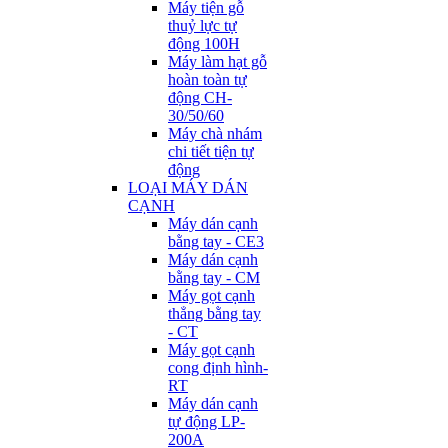
Máy tiện gỗ
thuỷ lực tự
động 100H
Máy làm hạt gỗ
hoàn toàn tự
động CH-
30/50/60
Máy chà nhám
chi tiết tiện tự
động
LOẠI MÁY DÁN
CẠNH
Máy dán cạnh
bằng tay - CE3
Máy dán cạnh
bằng tay - CM
Máy gọt cạnh
thẳng bằng tay
- CT
Máy gọt cạnh
cong định hình-
RT
Máy dán cạnh
tự động LP-
200A