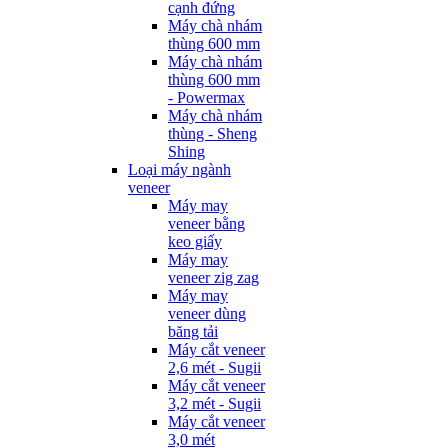
cạnh đứng
Máy chà nhám
thùng 600 mm
Máy chà nhám
thùng 600 mm
- Powermax
Máy chà nhám
thùng - Sheng
Shing
Loại máy ngành
veneer
Máy may
veneer bằng
keo giấy
Máy may
veneer zig zag
Máy may
veneer dùng
băng tải
Máy cắt veneer
2,6 mét - Sugii
Máy cắt veneer
3,2 mét - Sugii
Máy cắt veneer
3,0 mét