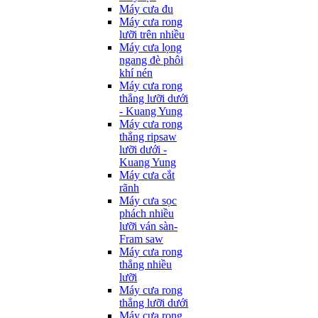
Máy cưa đu
Máy cưa rong
lưỡi trên nhiều
Máy cưa lọng
ngang đè phôi
khí nén
Máy cưa rong
thẳng lưỡi dưới
- Kuang Yung
Máy cưa rong
thẳng ripsaw
lưỡi dưới -
Kuang Yung
Máy cưa cắt
rãnh
Máy cưa sọc
phách nhiều
lưỡi ván sàn-
Fram saw
Máy cưa rong
thẳng nhiều
lưỡi
Máy cưa rong
thẳng lưỡi dưới
Máy cưa rong