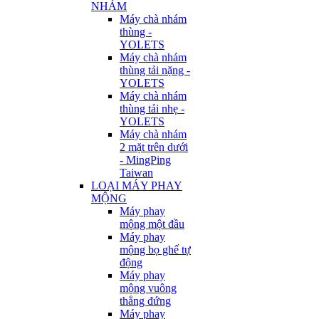
NHÁM
Máy chà nhám
thùng -
YOLETS
Máy chà nhám
thùng tải nặng -
YOLETS
Máy chà nhám
thùng tải nhẹ -
YOLETS
Máy chà nhám
2 mặt trên dưới
- MingPing
Taiwan
LOẠI MÁY PHAY
MỘNG
Máy phay
mộng một đầu
Máy phay
mộng bọ ghế tự
động
Máy phay
mộng vuông
thẳng đứng
Máy phay