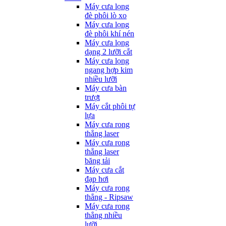
Máy cưa lọng
đè phôi lò xo
Máy cưa lọng
đè phôi khí nén
Máy cưa lọng
dạng 2 lưỡi cắt
Máy cưa lọng
ngang hợp kim
nhiều lưỡi
Máy cưa bàn
trượt
Máy cắt phôi tự
lựa
Máy cưa rong
thẳng laser
Máy cưa rong
thẳng laser
băng tải
Máy cưa cắt
đạp hơi
Máy cưa rong
thẳng - Ripsaw
Máy cưa rong
thẳng nhiều
lưỡi