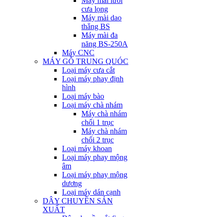
Máy mài lưỡi
cưa lọng
Máy mài dao
thẳng BS
Máy mài đa
năng BS-250A
Máy CNC
MÁY GỖ TRUNG QUÓC
Loại máy cưa cắt
Loại máy phay định
hình
Loại máy bào
Loại máy chà nhám
Máy chà nhám
chổi 1 trục
Máy chà nhám
chổi 2 trục
Loại máy khoan
Loại máy phay mộng
âm
Loại máy phay mộng
dương
Loại máy dán cạnh
DÂY CHUYỀN SẢN
XUẤT