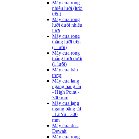
Máy cưa rong
nhiều lưỡi (lưỡi
trên)
Máy cưa rong
lưỡi dưới nhiều
lưỡi
Máy cưa rong
thẳng lưỡi trên
(1 lưỡi)
Máy cưa rong
thẳng lưỡi dưới
(1 lưỡi)
Máy cưa bàn
trượt
Máy cưa lạng
ngang băng tải
- High Point -
300 mm
Máy cưa lạng
ngang băng tải
- LiiYu - 300
mm
Máy cưa đu -
Dewalt
Máy cưa rong