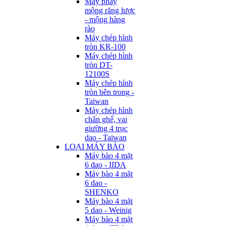
Máy phay
mộng răng lược
- mộng hàng
rào
Máy chép hình
tròn KR-100
Máy chép hình
tròn DT-
12100S
Máy chép hình
tròn bên trong -
Taiwan
Máy chép hình
chân ghế, vai
giường 4 trục
dao - Taiwan
LOẠI MÁY BÀO
Máy bào 4 mặt
6 dao - IIDA
Máy bào 4 mặt
6 dao -
SHENKO
Máy bào 4 mặt
5 dao - Weinig
Máy bào 4 mặt