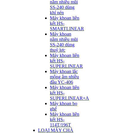
nằm nhiều mũi
SS-240 dùng
khí nén
Máy khoan liên
kết HS-
SMARTLINEAR
Máy khoan
nằm nhiều mũi
SS-240 dùng
thuỷ lực
Máy khoan liên
kết HS-
SUPERLINEAR
Máy khoan lắc
mộng âm nhiều
đầu YC-406
Máy khoan liên
kết HS-
SUPERLINEAR+A
Máy khoan bọ
ghế
Máy khoan liên
kết HS-
114T/196T
LOẠI MÁY CHÀ