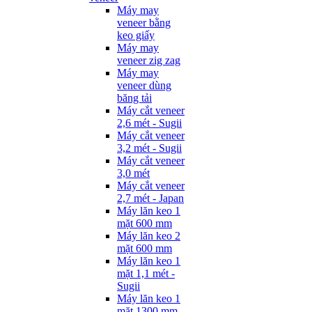
Máy may
veneer bằng
keo giấy
Máy may
veneer zig zag
Máy may
veneer dùng
băng tải
Máy cắt veneer
2,6 mét - Sugii
Máy cắt veneer
3,2 mét - Sugii
Máy cắt veneer
3,0 mét
Máy cắt veneer
2,7 mét - Japan
Máy lăn keo 1
mặt 600 mm
Máy lăn keo 2
mặt 600 mm
Máy lăn keo 1
mặt 1,1 mét -
Sugii
Máy lăn keo 1
mặt 1300 mm