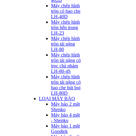
402D
Máy chép hình
tròn có bao che
LH-40D
Máy chép hình
tròn bên trong
LH-23
Máy chép hình
tròn tải nặng
LH-80
Máy chép hình
tròn tải nặng có
trục chà nhám
LH-80-4S
Máy chép hình
tròn tải nặng có
bao che hút bụi
LH-80D
LOẠI MÁY BÀO
Máy bào 2 mặt
Shenko
Máy bào 4 mặt
- Shenko
Máy bào 1 mặt
Goodtek