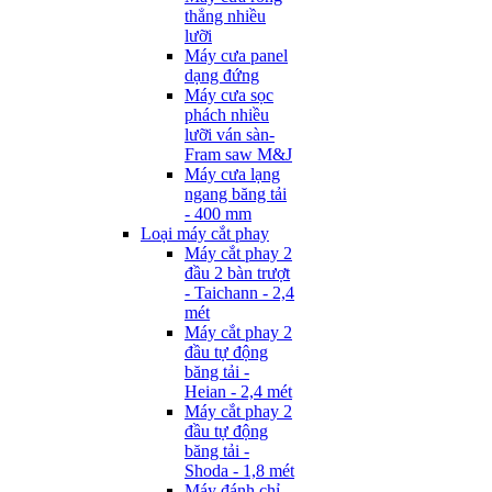
thẳng nhiều
lưỡi
Máy cưa panel
dạng đứng
Máy cưa sọc
phách nhiều
lưỡi ván sàn-
Fram saw M&J
Máy cưa lạng
ngang băng tải
- 400 mm
Loại máy cắt phay
Máy cắt phay 2
đầu 2 bàn trượt
- Taichann - 2,4
mét
Máy cắt phay 2
đầu tự động
băng tải -
Heian - 2,4 mét
Máy cắt phay 2
đầu tự động
băng tải -
Shoda - 1,8 mét
Máy đánh chỉ -