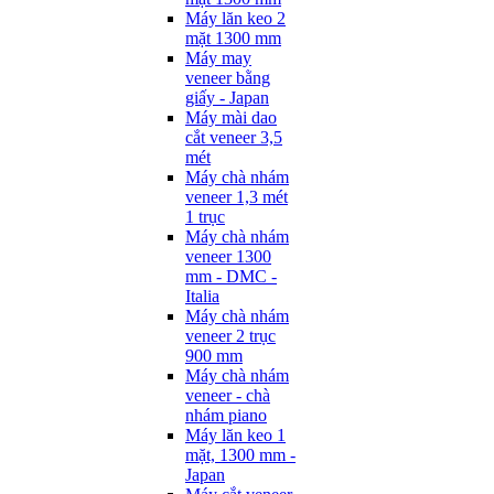
Máy lăn keo 2
mặt 1300 mm
Máy may
veneer bằng
giấy - Japan
Máy mài dao
cắt veneer 3,5
mét
Máy chà nhám
veneer 1,3 mét
1 trục
Máy chà nhám
veneer 1300
mm - DMC -
Italia
Máy chà nhám
veneer 2 trục
900 mm
Máy chà nhám
veneer - chà
nhám piano
Máy lăn keo 1
mặt, 1300 mm -
Japan