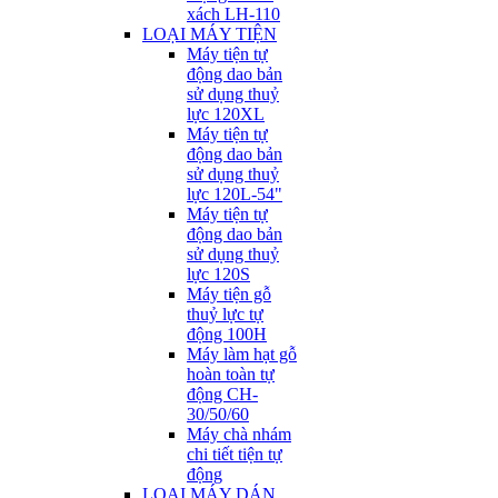
xách LH-110
LOẠI MÁY TIỆN
Máy tiện tự
động dao bản
sử dụng thuỷ
lực 120XL
Máy tiện tự
động dao bản
sử dụng thuỷ
lực 120L-54"
Máy tiện tự
động dao bản
sử dụng thuỷ
lực 120S
Máy tiện gỗ
thuỷ lực tự
động 100H
Máy làm hạt gỗ
hoàn toàn tự
động CH-
30/50/60
Máy chà nhám
chi tiết tiện tự
động
LOẠI MÁY DÁN