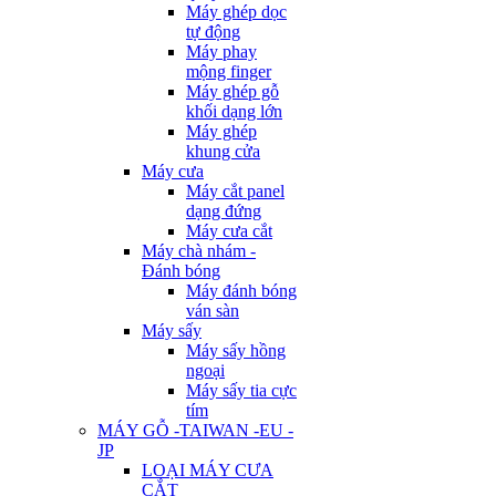
Máy ghép dọc
tự động
Máy phay
mộng finger
Máy ghép gỗ
khối dạng lớn
Máy ghép
khung cửa
Máy cưa
Máy cắt panel
dạng đứng
Máy cưa cắt
Máy chà nhám -
Đánh bóng
Máy đánh bóng
ván sàn
Máy sấy
Máy sấy hồng
ngoại
Máy sấy tia cực
tím
MÁY GỖ -TAIWAN -EU -
JP
LOẠI MÁY CƯA
CẮT