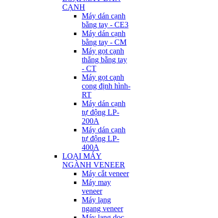
CẠNH
Máy dán cạnh
bằng tay - CE3
Máy dán cạnh
bằng tay - CM
Máy gọt cạnh
thẳng bằng tay
- CT
Máy gọt cạnh
cong định hình-
RT
Máy dán cạnh
tự động LP-
200A
Máy dán cạnh
tự động LP-
400A
LOẠI MÁY
NGÀNH VENEER
Máy cắt veneer
Máy may
veneer
Máy lạng
ngang veneer
Máy lạng dọc