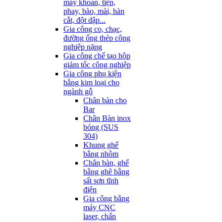
máy khoan, tiện,
phay, bào, mài, hàn
cắt, đột dập...
Gia công co, chạc,
đường ống thép công
nghiệp nặng
Gia công chế tạo hộp
giảm tốc công nghiệp
Gia công phụ kiện
bằng kim loại cho
ngành gỗ
Chân bàn cho
Bar
Chân Bàn inox
bóng (SUS
304)
Khung ghế
bằng nhôm
Chân bàn, ghế
bằng ghê bằng
sất sơn tĩnh
điện
Gia công bằng
máy CNC
laser, chấn