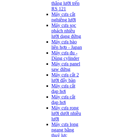
thẳng lưỡi trên
RS 121
Máy cưa cắt
nghiêng lưỡi
Máy cưa sọc
phách nhiều
lưỡi dạng đứng
Máy cưa bào
liên hợp - Japan
Máy cưa đu -
Dùng cylinder
Máy cưa panel
saw đứng
Máy cưa cắt 2
lưỡi đẩy bàn
Máy cưa cắt
đạp hơi
Máy cưa cắt
đạp hơi
Máy cưa rong
lưỡi dưới nhiều
lưỡi
Máy cưa lọng
ngang bằng
thuỷ lực