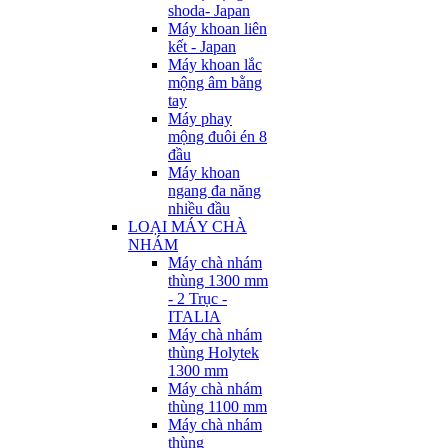
shoda- Japan
Máy khoan liên
kết - Japan
Máy khoan lắc
mộng âm bằng
tay
Máy phay
mộng đuôi én 8
đầu
Máy khoan
ngang đa năng
nhiều đầu
LOẠI MÁY CHÀ
NHÁM
Máy chà nhám
thùng 1300 mm
- 2 Trục -
ITALIA
Máy chà nhám
thùng Holytek
1300 mm
Máy chà nhám
thùng 1100 mm
Máy chà nhám
thùng