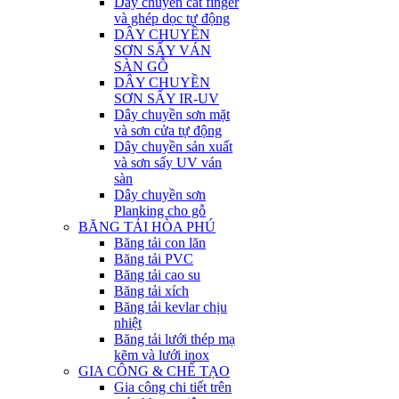
Dây chuyền cắt finger
và ghép dọc tự động
DÂY CHUYỀN
SƠN SẤY VÁN
SÀN GỖ
DÂY CHUYỀN
SƠN SẤY IR-UV
Dây chuyền sơn mặt
và sơn cửa tự động
Dây chuyền sản xuất
và sơn sấy UV ván
sàn
Dây chuyền sơn
Planking cho gỗ
BĂNG TẢI HÒA PHÚ
Băng tải con lăn
Băng tải PVC
Băng tải cao su
Băng tải xích
Băng tải kevlar chịu
nhiệt
Băng tải lưới thép mạ
kẽm và lưới inox
GIA CÔNG & CHẾ TẠO
Gia công chi tiết trên