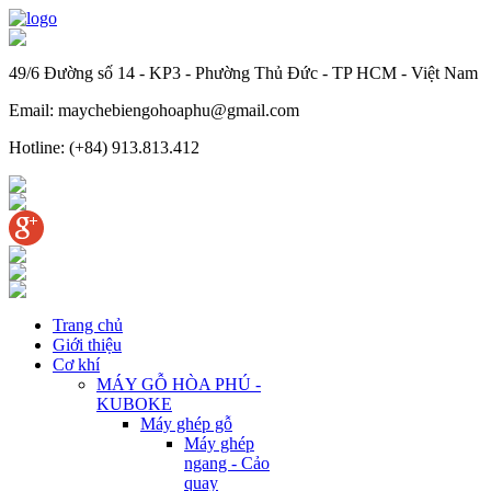
49/6 Đường số 14 - KP3 - Phường Thủ Đức - TP HCM - Việt Nam
Email: maychebiengohoaphu@gmail.com
Hotline: (+84) 913.813.412
Trang chủ
Giới thiệu
Cơ khí
MÁY GỖ HÒA PHÚ -
KUBOKE
Máy ghép gỗ
Máy ghép
ngang - Cảo
quay