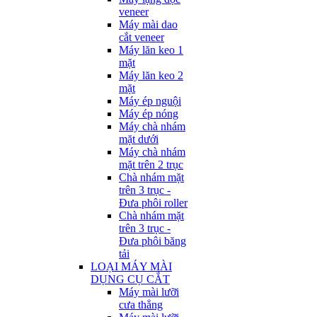
veneer
Máy mài dao
cắt veneer
Máy lăn keo 1
mặt
Máy lăn keo 2
mặt
Máy ép nguội
Máy ép nóng
Máy chà nhám
mặt dưới
Máy chà nhám
mặt trên 2 trục
Chà nhám mặt
trên 3 trục -
Đưa phôi roller
Chà nhám mặt
trên 3 trục -
Đưa phôi băng
tải
LOẠI MÁY MÀI
DỤNG CỤ CẮT
Máy mài lưỡi
cưa thẳng