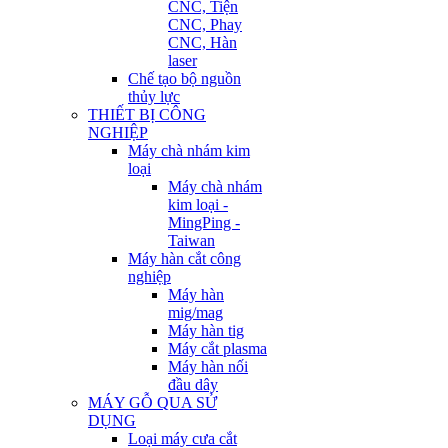
CNC, Tiện
CNC, Phay
CNC, Hàn
laser
Chế tạo bộ nguồn
thủy lực
THIẾT BỊ CÔNG
NGHIỆP
Máy chà nhám kim
loại
Máy chà nhám
kim loại -
MingPing -
Taiwan
Máy hàn cắt công
nghiệp
Máy hàn
mig/mag
Máy hàn tig
Máy cắt plasma
Máy hàn nối
đầu dây
MÁY GỖ QUA SỬ
DỤNG
Loại máy cưa cắt