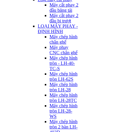
Máy cắt phay 2
đầu băng tải
Máy cắt phay 2
đầu bi trượt
LOẠI MÁY PHAY -
ĐỊNH HÌNH
Máy chép hình
chân ghế
Máy phay
CNC chân ghế
Máy chép hình
tròn - LH-40-
TC-S
Máy chép hình
tròn LH-62S
Máy chép hình
tròn LH-28
Máy chép hình
tròn LH-28TC
Máy chép hình
tròn LH-28-
WS
Máy chép hình
tròn 2 bàn LH-