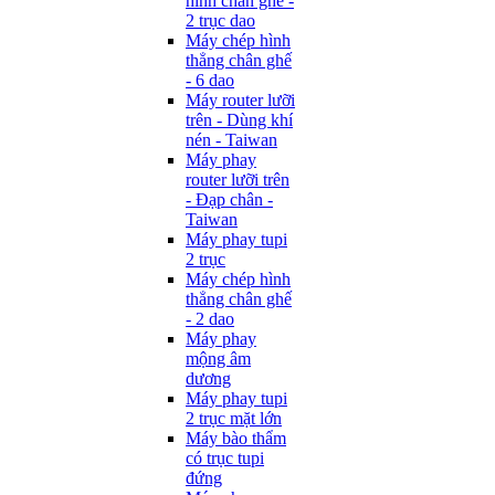
hình chân ghế -
2 trục dao
Máy chép hình
thẳng chân ghế
- 6 dao
Máy router lưỡi
trên - Dùng khí
nén - Taiwan
Máy phay
router lưỡi trên
- Đạp chân -
Taiwan
Máy phay tupi
2 trục
Máy chép hình
thẳng chân ghế
- 2 dao
Máy phay
mộng âm
dương
Máy phay tupi
2 trục mặt lớn
Máy bào thẩm
có trục tupi
đứng