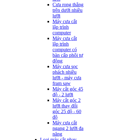
Cưa rong thẳng
trên dưới nhiều
lưỡi
Máy cưa cắt
lập trình
computer
Máy cưa cắt
lập trình
computer có
bàn cấp phôi tự
động
Máy cưa sọc
phách nhiều
lưỡi - máy cưa
fram saw
Máy cắt góc 45
độ - 2 lưỡi
Máy cắt góc 2
lưỡi thay đổi
góc 25 độ - 60
độ
Máy cưa cắt
ngang 2 lưỡi đa
năng
Loại máy cắt phay