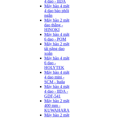
4 dao - IIDA
Máy bào 4 mặt
4 dao bào phôi
ngắn
Máy bào 2 mặt
dao thẳng -
HINOKI
Máy bào 4 mặt
6 dao - POM
Máy bào 2 mặt
tải nặng dao
xoắn
Máy bào 4 mặt
6 dao -
HOLYTEK
Máy bào 4 mặt
4 dao mini -
SCM - Itaila
Máy bào 4 mặt
4 dao - IIDA -
GDF-541
Máy bào 2 mặt
400 mm -
KUWAHARA
Máy bào 2 mặt