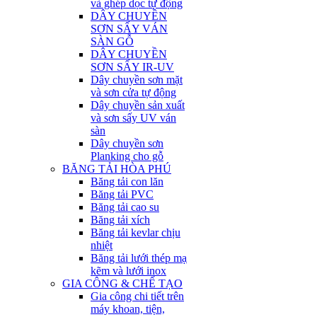
và ghép dọc tự động
DÂY CHUYỀN
SƠN SẤY VÁN
SÀN GỖ
DÂY CHUYỀN
SƠN SẤY IR-UV
Dây chuyền sơn mặt
và sơn cửa tự động
Dây chuyền sản xuất
và sơn sấy UV ván
sàn
Dây chuyền sơn
Planking cho gỗ
BĂNG TẢI HÒA PHÚ
Băng tải con lăn
Băng tải PVC
Băng tải cao su
Băng tải xích
Băng tải kevlar chịu
nhiệt
Băng tải lưới thép mạ
kẽm và lưới inox
GIA CÔNG & CHẾ TẠO
Gia công chi tiết trên
máy khoan, tiện,