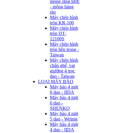
mộng răng lược
- mộng hàng
rào
Máy chép hình
tròn KR-100
Máy chép hình
tròn DT-
12100S
Máy chép hình
tròn bên trong -
Taiwan
Máy chép hình
chân ghế, vai
giường 4 trục
dao - Taiwan
LOẠI MÁY BÀO
Máy bào 4 mặt
6 dao - IIDA
Máy bào 4 mặt
6 dao -
SHENKO
Máy bào 4 mặt
5 dao - Weinig
Máy bào 4 mặt
4 dao - IIDA