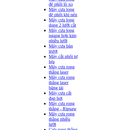
đè phôi lò xo
Máy cưa lọng
đè phôi khí nén
Máy cưa lọng
dạng 2 lưỡi cắt
Máy cưa lọng
ngang hợp kim
nhiều lưỡi
Máy cưa bàn
trượt
Máy cắt phôi tự
lựa
Máy cưa rong
thẳng laser
Máy cưa rong
thẳng laser
băng tải
Máy cưa cắt
đạp hơi
Máy cưa rong
thẳng - Ripsaw
Máy cưa rong
thẳng nhiều
lưỡi
Cưa rong thẳng