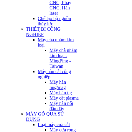
CNC, Phay
CNC, Hàn
laser
Chế tạo bộ nguồn
thủy lực
THIẾT BỊ CÔNG
NGHIỆP
Máy chà nhám kim
loại
Máy chà nhám
kim loại -
MingPing -
Taiwan
Máy hàn cắt công
nghiệp
Máy hàn
mig/mag
Máy hàn tig
Máy cắt plasma
Máy hàn nối
đầu dây
MÁY GỖ QUA SỬ
DỤNG
Loại máy cưa cắt
Máy cưa rong