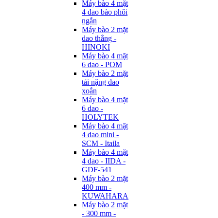
Máy bào 4 mặt
4 dao bào phôi
ngắn
Máy bào 2 mặt
dao thẳng -
HINOKI
Máy bào 4 mặt
6 dao - POM
Máy bào 2 mặt
tải nặng dao
xoắn
Máy bào 4 mặt
6 dao -
HOLYTEK
Máy bào 4 mặt
4 dao mini -
SCM - Itaila
Máy bào 4 mặt
4 dao - IIDA -
GDF-541
Máy bào 2 mặt
400 mm -
KUWAHARA
Máy bào 2 mặt
- 300 mm -