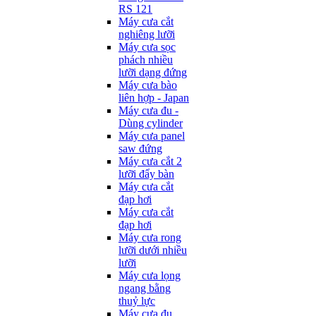
RS 121
Máy cưa cắt
nghiêng lưỡi
Máy cưa sọc
phách nhiều
lưỡi dạng đứng
Máy cưa bào
liên hợp - Japan
Máy cưa đu -
Dùng cylinder
Máy cưa panel
saw đứng
Máy cưa cắt 2
lưỡi đẩy bàn
Máy cưa cắt
đạp hơi
Máy cưa cắt
đạp hơi
Máy cưa rong
lưỡi dưới nhiều
lưỡi
Máy cưa lọng
ngang bằng
thuỷ lực
Máy cưa đu