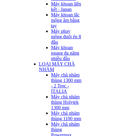
Máy khoan liên
kết - Japan
Máy khoan lắc
mộng âm bằng
tay
Máy phay
mộng đuôi én 8
đầu
Máy khoan
ngang đa năng
nhiều đầu
LOẠI MÁY CHÀ
NHÁM
Máy chà nhám
thùng 1300 mm
- 2 Trục -
ITALIA
Máy chà nhám
thùng Holytek
1300 mm
Máy chà nhám
thùng 1100 mm
Máy chà nhám
thùng
Powermax