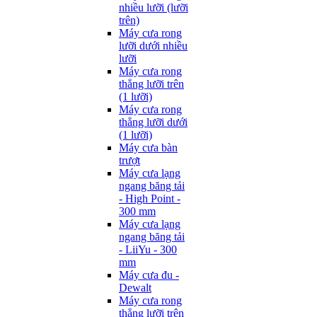
nhiều lưỡi (lưỡi
trên)
Máy cưa rong
lưỡi dưới nhiều
lưỡi
Máy cưa rong
thẳng lưỡi trên
(1 lưỡi)
Máy cưa rong
thẳng lưỡi dưới
(1 lưỡi)
Máy cưa bàn
trượt
Máy cưa lạng
ngang băng tải
- High Point -
300 mm
Máy cưa lạng
ngang băng tải
- LiiYu - 300
mm
Máy cưa đu -
Dewalt
Máy cưa rong
thẳng lưỡi trên