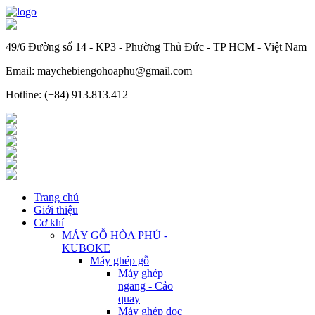
49/6 Đường số 14 - KP3 - Phường Thủ Đức - TP HCM - Việt Nam
Email: maychebiengohoaphu@gmail.com
Hotline: (+84) 913.813.412
Trang chủ
Giới thiệu
Cơ khí
MÁY GỖ HÒA PHÚ -
KUBOKE
Máy ghép gỗ
Máy ghép
ngang - Cảo
quay
Máy ghép dọc