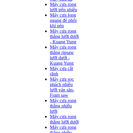
Máy cưa rong
lưỡi trên nhiều
Máy cưa lọng
ngang đè phôi
khí nén
Máy cưa rong
thẳng lưỡi dưới
- Kuang Yung
Máy cưa rong
thẳng ripsaw
lưỡi dưới -
Kuang Yung
Máy cưa cắt
rãnh
Máy cưa sọc
phách nhiều
lưỡi ván sàn-
Fram saw
Máy cưa rong
thẳng nhiều
lưỡi
Máy cưa rong
thẳng lưỡi dưới
Máy cưa rong
thẳng nhiều