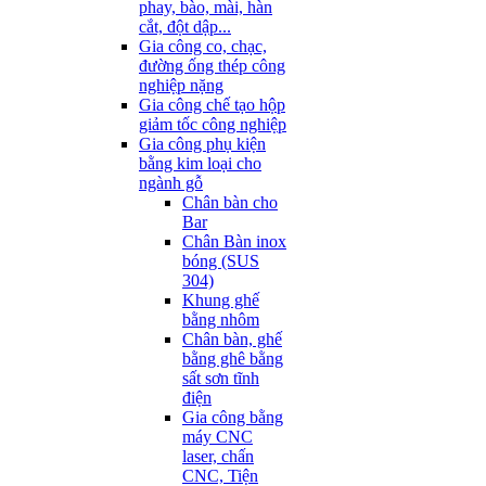
phay, bào, mài, hàn
cắt, đột dập...
Gia công co, chạc,
đường ống thép công
nghiệp nặng
Gia công chế tạo hộp
giảm tốc công nghiệp
Gia công phụ kiện
bằng kim loại cho
ngành gỗ
Chân bàn cho
Bar
Chân Bàn inox
bóng (SUS
304)
Khung ghế
bằng nhôm
Chân bàn, ghế
bằng ghê bằng
sất sơn tĩnh
điện
Gia công bằng
máy CNC
laser, chấn
CNC, Tiện