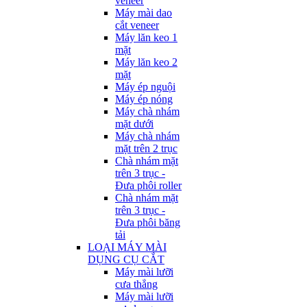
veneer
Máy mài dao
cắt veneer
Máy lăn keo 1
mặt
Máy lăn keo 2
mặt
Máy ép nguội
Máy ép nóng
Máy chà nhám
mặt dưới
Máy chà nhám
mặt trên 2 trục
Chà nhám mặt
trên 3 trục -
Đưa phôi roller
Chà nhám mặt
trên 3 trục -
Đưa phôi băng
tải
LOẠI MÁY MÀI
DỤNG CỤ CẮT
Máy mài lưỡi
cưa thẳng
Máy mài lưỡi