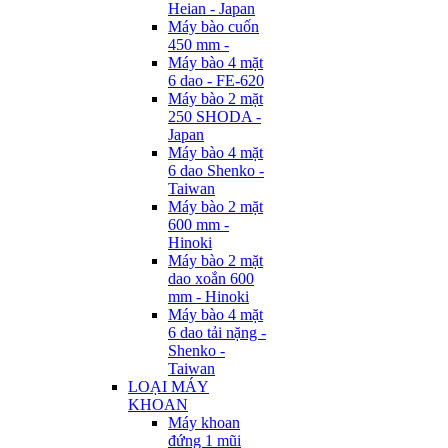
Heian - Japan
Máy bào cuốn
450 mm -
Máy bào 4 mặt
6 dao - FE-620
Máy bào 2 mặt
250 SHODA -
Japan
Máy bào 4 mặt
6 dao Shenko -
Taiwan
Máy bào 2 mặt
600 mm -
Hinoki
Máy bào 2 mặt
dao xoắn 600
mm - Hinoki
Máy bào 4 mặt
6 dao tải nặng -
Shenko -
Taiwan
LOẠI MÁY
KHOAN
Máy khoan
đứng 1 mũi