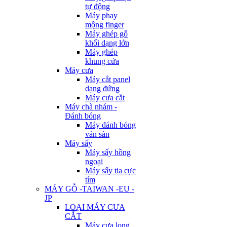
tự động
Máy phay
mộng finger
Máy ghép gỗ
khối dạng lớn
Máy ghép
khung cửa
Máy cưa
Máy cắt panel
dạng đứng
Máy cưa cắt
Máy chà nhám -
Đánh bóng
Máy đánh bóng
ván sàn
Máy sấy
Máy sấy hồng
ngoại
Máy sấy tia cực
tím
MÁY GỖ -TAIWAN -EU -
JP
LOẠI MÁY CƯA
CẮT
Máy cưa lọng