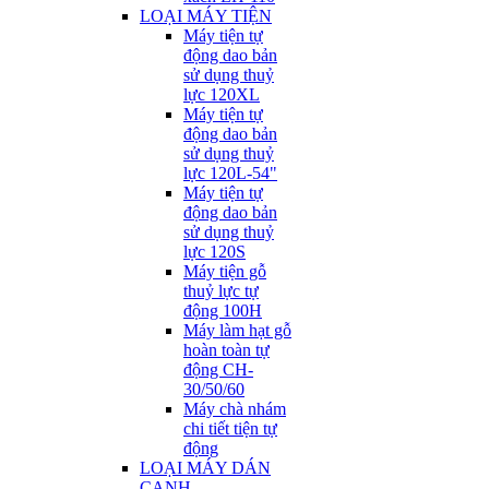
LOẠI MÁY TIỆN
Máy tiện tự
động dao bản
sử dụng thuỷ
lực 120XL
Máy tiện tự
động dao bản
sử dụng thuỷ
lực 120L-54"
Máy tiện tự
động dao bản
sử dụng thuỷ
lực 120S
Máy tiện gỗ
thuỷ lực tự
động 100H
Máy làm hạt gỗ
hoàn toàn tự
động CH-
30/50/60
Máy chà nhám
chi tiết tiện tự
động
LOẠI MÁY DÁN
CẠNH