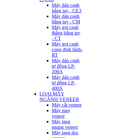
Máy dán cạnh
bằng tay - CE3
Máy dán cạnh
bằng tay - CM
Máy gọt cạnh
thẳng bằng tay
- CT
Máy gọt cạnh
cong định hình-
RT
Máy dán cạnh
tự động LP-
200A
Máy dán cạnh
tự động LP-
400A
LOẠI MÁY
NGÀNH VENEER
Máy cắt veneer
Máy may
veneer
Máy lạng
ngang veneer
Máy lạng dọc