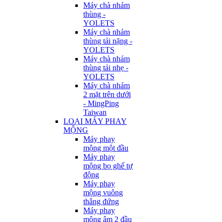
Máy chà nhám
thùng -
YOLETS
Máy chà nhám
thùng tải nặng -
YOLETS
Máy chà nhám
thùng tải nhẹ -
YOLETS
Máy chà nhám
2 mặt trên dưới
- MingPing
Taiwan
LOẠI MÁY PHAY
MỘNG
Máy phay
mộng một đầu
Máy phay
mộng bọ ghế tự
động
Máy phay
mộng vuông
thẳng đứng
Máy phay
mộng âm 2 đầu