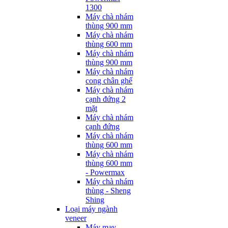
1300
Máy chà nhám
thùng 900 mm
Máy chà nhám
thùng 600 mm
Máy chà nhám
thùng 900 mm
Máy chà nhám
cong chân ghế
Máy chà nhám
cạnh đứng 2
mặt
Máy chà nhám
cạnh đứng
Máy chà nhám
thùng 600 mm
Máy chà nhám
thùng 600 mm
- Powermax
Máy chà nhám
thùng - Sheng
Shing
Loại máy ngành
veneer
Máy may