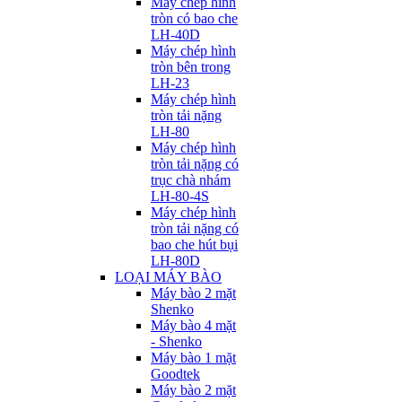
Máy chép hình
tròn có bao che
LH-40D
Máy chép hình
tròn bên trong
LH-23
Máy chép hình
tròn tải nặng
LH-80
Máy chép hình
tròn tải nặng có
trục chà nhám
LH-80-4S
Máy chép hình
tròn tải nặng có
bao che hút bụi
LH-80D
LOẠI MÁY BÀO
Máy bào 2 mặt
Shenko
Máy bào 4 mặt
- Shenko
Máy bào 1 mặt
Goodtek
Máy bào 2 mặt