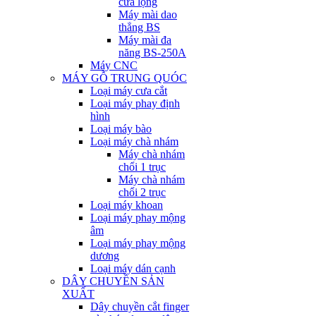
cưa lọng
Máy mài dao
thẳng BS
Máy mài đa
năng BS-250A
Máy CNC
MÁY GỖ TRUNG QUÓC
Loại máy cưa cắt
Loại máy phay định
hình
Loại máy bào
Loại máy chà nhám
Máy chà nhám
chổi 1 trục
Máy chà nhám
chổi 2 trục
Loại máy khoan
Loại máy phay mộng
âm
Loại máy phay mộng
dương
Loại máy dán cạnh
DÂY CHUYỀN SẢN
XUẤT
Dây chuyền cắt finger