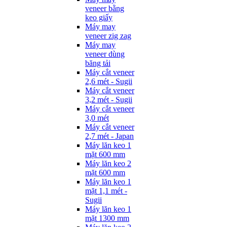
veneer bằng
keo giấy
Máy may
veneer zig zag
Máy may
veneer dùng
băng tải
Máy cắt veneer
2,6 mét - Sugii
Máy cắt veneer
3,2 mét - Sugii
Máy cắt veneer
3,0 mét
Máy cắt veneer
2,7 mét - Japan
Máy lăn keo 1
mặt 600 mm
Máy lăn keo 2
mặt 600 mm
Máy lăn keo 1
mặt 1,1 mét -
Sugii
Máy lăn keo 1
mặt 1300 mm