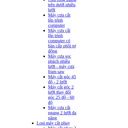
trên dưới nhiều
lưỡi
Máy cưa cắt
lập trình
computer
Máy cưa cắt
lập trình
computer có
bàn cấp phôi tự
động
Máy cưa sọc
phách nhiều
lưỡi - máy cưa
fram saw
Máy cắt góc 45
độ - 2 lưỡi
Máy cắt góc 2
lưỡi thay đổi
góc 25 độ - 60
độ
Máy cưa cắt
ngang 2 lưỡi đa
năng
Loại máy cắt phay