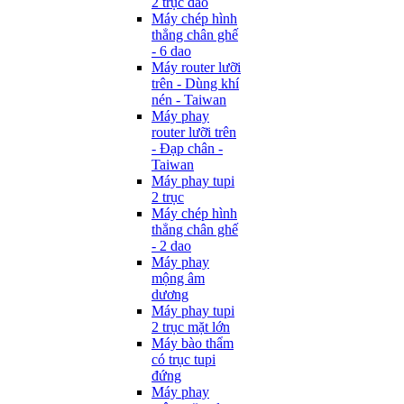
2 trục dao
Máy chép hình
thẳng chân ghế
- 6 dao
Máy router lưỡi
trên - Dùng khí
nén - Taiwan
Máy phay
router lưỡi trên
- Đạp chân -
Taiwan
Máy phay tupi
2 trục
Máy chép hình
thẳng chân ghế
- 2 dao
Máy phay
mộng âm
dương
Máy phay tupi
2 trục mặt lớn
Máy bào thẩm
có trục tupi
đứng
Máy phay