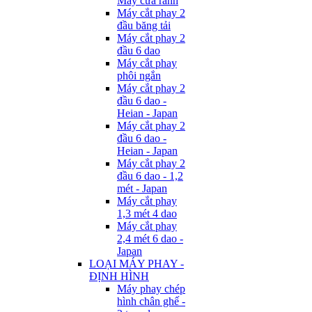
Máy cưa rãnh
Máy cắt phay 2
đầu băng tải
Máy cắt phay 2
đầu 6 dao
Máy cắt phay
phôi ngắn
Máy cắt phay 2
đầu 6 dao -
Heian - Japan
Máy cắt phay 2
đầu 6 dao -
Heian - Japan
Máy cắt phay 2
đầu 6 dao - 1,2
mét - Japan
Máy cắt phay
1,3 mét 4 dao
Máy cắt phay
2,4 mét 6 dao -
Japan
LOẠI MÁY PHAY -
ĐỊNH HÌNH
Máy phay chép
hình chân ghế -