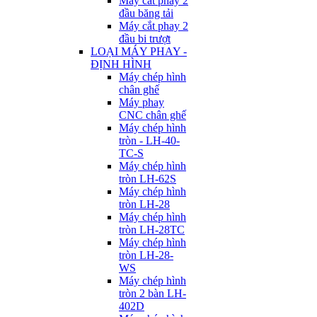
Máy cắt phay 2
đầu băng tải
Máy cắt phay 2
đầu bi trượt
LOẠI MÁY PHAY -
ĐỊNH HÌNH
Máy chép hình
chân ghế
Máy phay
CNC chân ghế
Máy chép hình
tròn - LH-40-
TC-S
Máy chép hình
tròn LH-62S
Máy chép hình
tròn LH-28
Máy chép hình
tròn LH-28TC
Máy chép hình
tròn LH-28-
WS
Máy chép hình
tròn 2 bàn LH-
402D