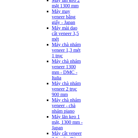
Máy lăn keo 2
mặt 1300 mm
Máy may
veneer bằng
giấy - Japan
Máy mài dao
cắt veneer 3,5
mét
Máy chà nhám
veneer 1,3 mét
1 trục
Máy chà nhám
veneer 1300
mm - DMC -
Italia
Máy chà nhám
veneer 2 trục
900 mm
Máy chà nhám
veneer - chà
nhám piano
Máy lăn keo 1
mặt, 1300 mm -
Japan
Máy cắt veneer