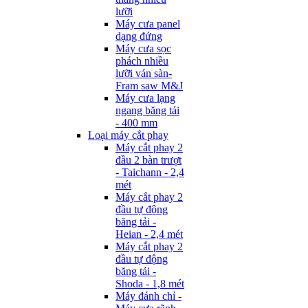
lưỡi
Máy cưa panel
dạng đứng
Máy cưa sọc
phách nhiều
lưỡi ván sàn-
Fram saw M&J
Máy cưa lạng
ngang băng tải
- 400 mm
Loại máy cắt phay
Máy cắt phay 2
đầu 2 bàn trượt
- Taichann - 2,4
mét
Máy cắt phay 2
đầu tự động
băng tải -
Heian - 2,4 mét
Máy cắt phay 2
đầu tự động
băng tải -
Shoda - 1,8 mét
Máy đánh chỉ -