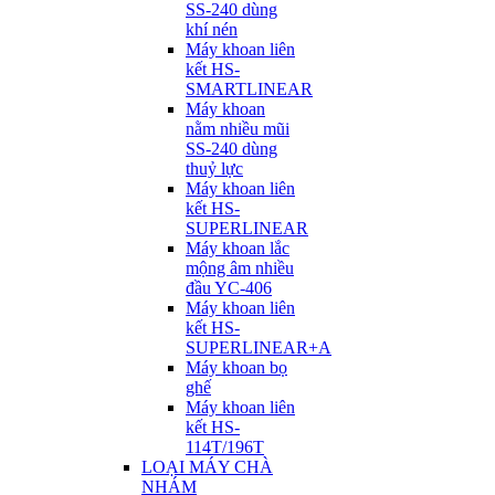
SS-240 dùng
khí nén
Máy khoan liên
kết HS-
SMARTLINEAR
Máy khoan
nằm nhiều mũi
SS-240 dùng
thuỷ lực
Máy khoan liên
kết HS-
SUPERLINEAR
Máy khoan lắc
mộng âm nhiều
đầu YC-406
Máy khoan liên
kết HS-
SUPERLINEAR+A
Máy khoan bọ
ghế
Máy khoan liên
kết HS-
114T/196T
LOẠI MÁY CHÀ
NHÁM