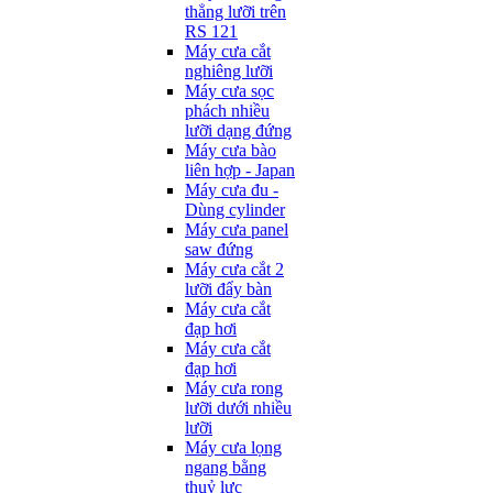
thẳng lưỡi trên
RS 121
Máy cưa cắt
nghiêng lưỡi
Máy cưa sọc
phách nhiều
lưỡi dạng đứng
Máy cưa bào
liên hợp - Japan
Máy cưa đu -
Dùng cylinder
Máy cưa panel
saw đứng
Máy cưa cắt 2
lưỡi đẩy bàn
Máy cưa cắt
đạp hơi
Máy cưa cắt
đạp hơi
Máy cưa rong
lưỡi dưới nhiều
lưỡi
Máy cưa lọng
ngang bằng
thuỷ lực