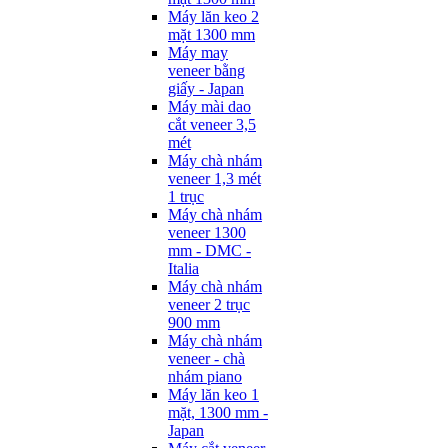
Máy lăn keo 2
mặt 1300 mm
Máy may
veneer bằng
giấy - Japan
Máy mài dao
cắt veneer 3,5
mét
Máy chà nhám
veneer 1,3 mét
1 trục
Máy chà nhám
veneer 1300
mm - DMC -
Italia
Máy chà nhám
veneer 2 trục
900 mm
Máy chà nhám
veneer - chà
nhám piano
Máy lăn keo 1
mặt, 1300 mm -
Japan