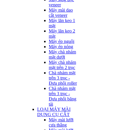
veneer
Máy mài dao
cắt veneer
Máy lăn keo 1
mặt
Máy lăn keo 2
mặt
Máy ép nguội
Máy ép nóng
Máy chà nhám
mặt dưới
Máy chà nhám
mặt trên 2 trục
Chà nhám mặt
trên 3 trục -
Đưa phôi roller
Chà nhám mặt
trên 3 trục -
Đưa phôi băng
tải
LOẠI MÁY MÀI
DỤNG CỤ CẮT
Máy mài lưỡi
cưa thẳng