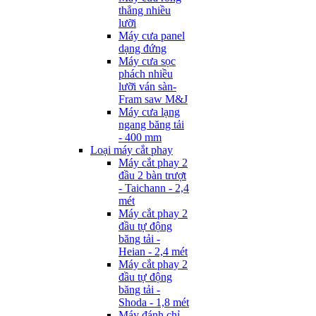
thẳng nhiều
lưỡi
Máy cưa panel
dạng đứng
Máy cưa sọc
phách nhiều
lưỡi ván sàn-
Fram saw M&J
Máy cưa lạng
ngang băng tải
- 400 mm
Loại máy cắt phay
Máy cắt phay 2
đầu 2 bàn trượt
- Taichann - 2,4
mét
Máy cắt phay 2
đầu tự động
băng tải -
Heian - 2,4 mét
Máy cắt phay 2
đầu tự động
băng tải -
Shoda - 1,8 mét
Máy đánh chỉ -