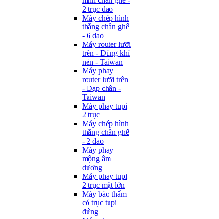
hình chân ghế -
2 trục dao
Máy chép hình
thẳng chân ghế
- 6 dao
Máy router lưỡi
trên - Dùng khí
nén - Taiwan
Máy phay
router lưỡi trên
- Đạp chân -
Taiwan
Máy phay tupi
2 trục
Máy chép hình
thẳng chân ghế
- 2 dao
Máy phay
mộng âm
dương
Máy phay tupi
2 trục mặt lớn
Máy bào thẩm
có trục tupi
đứng