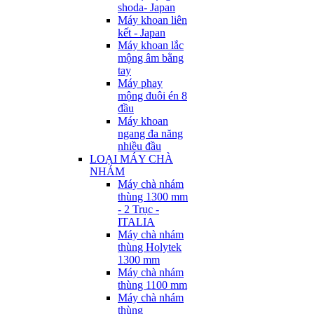
shoda- Japan
Máy khoan liên
kết - Japan
Máy khoan lắc
mộng âm bằng
tay
Máy phay
mộng đuôi én 8
đầu
Máy khoan
ngang đa năng
nhiều đầu
LOẠI MÁY CHÀ
NHÁM
Máy chà nhám
thùng 1300 mm
- 2 Trục -
ITALIA
Máy chà nhám
thùng Holytek
1300 mm
Máy chà nhám
thùng 1100 mm
Máy chà nhám
thùng