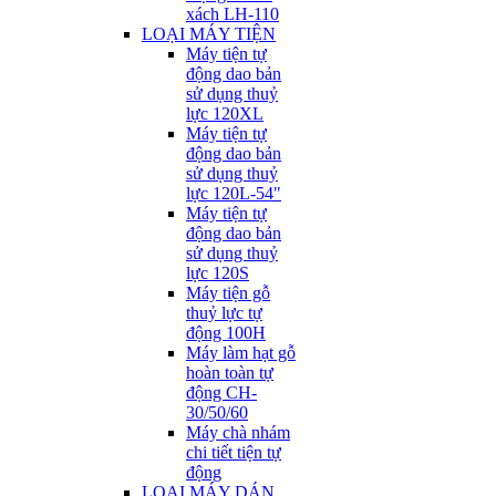
xách LH-110
LOẠI MÁY TIỆN
Máy tiện tự
động dao bản
sử dụng thuỷ
lực 120XL
Máy tiện tự
động dao bản
sử dụng thuỷ
lực 120L-54"
Máy tiện tự
động dao bản
sử dụng thuỷ
lực 120S
Máy tiện gỗ
thuỷ lực tự
động 100H
Máy làm hạt gỗ
hoàn toàn tự
động CH-
30/50/60
Máy chà nhám
chi tiết tiện tự
động
LOẠI MÁY DÁN