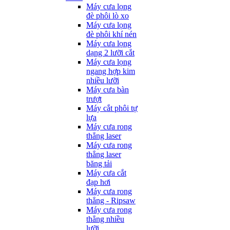
Máy cưa lọng
đè phôi lò xo
Máy cưa lọng
đè phôi khí nén
Máy cưa lọng
dạng 2 lưỡi cắt
Máy cưa lọng
ngang hợp kim
nhiều lưỡi
Máy cưa bàn
trượt
Máy cắt phôi tự
lựa
Máy cưa rong
thẳng laser
Máy cưa rong
thẳng laser
băng tải
Máy cưa cắt
đạp hơi
Máy cưa rong
thẳng - Ripsaw
Máy cưa rong
thẳng nhiều
lưỡi