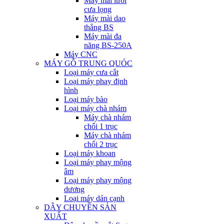
Máy mài lưỡi
cưa lọng
Máy mài dao
thẳng BS
Máy mài đa
năng BS-250A
Máy CNC
MÁY GỖ TRUNG QUÓC
Loại máy cưa cắt
Loại máy phay định
hình
Loại máy bào
Loại máy chà nhám
Máy chà nhám
chổi 1 trục
Máy chà nhám
chổi 2 trục
Loại máy khoan
Loại máy phay mộng
âm
Loại máy phay mộng
dương
Loại máy dán cạnh
DÂY CHUYỀN SẢN
XUẤT