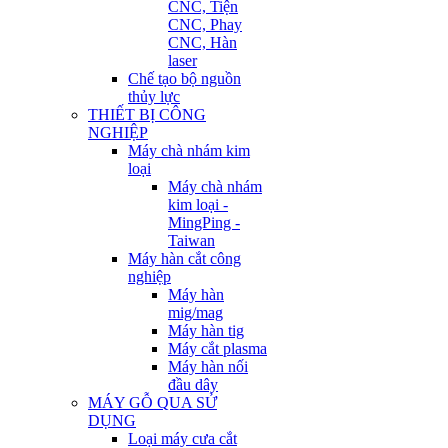
CNC, Tiện
CNC, Phay
CNC, Hàn
laser
Chế tạo bộ nguồn
thủy lực
THIẾT BỊ CÔNG
NGHIỆP
Máy chà nhám kim
loại
Máy chà nhám
kim loại -
MingPing -
Taiwan
Máy hàn cắt công
nghiệp
Máy hàn
mig/mag
Máy hàn tig
Máy cắt plasma
Máy hàn nối
đầu dây
MÁY GỖ QUA SỬ
DỤNG
Loại máy cưa cắt