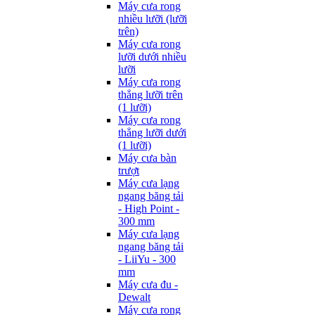
Máy cưa rong
nhiều lưỡi (lưỡi
trên)
Máy cưa rong
lưỡi dưới nhiều
lưỡi
Máy cưa rong
thẳng lưỡi trên
(1 lưỡi)
Máy cưa rong
thẳng lưỡi dưới
(1 lưỡi)
Máy cưa bàn
trượt
Máy cưa lạng
ngang băng tải
- High Point -
300 mm
Máy cưa lạng
ngang băng tải
- LiiYu - 300
mm
Máy cưa đu -
Dewalt
Máy cưa rong