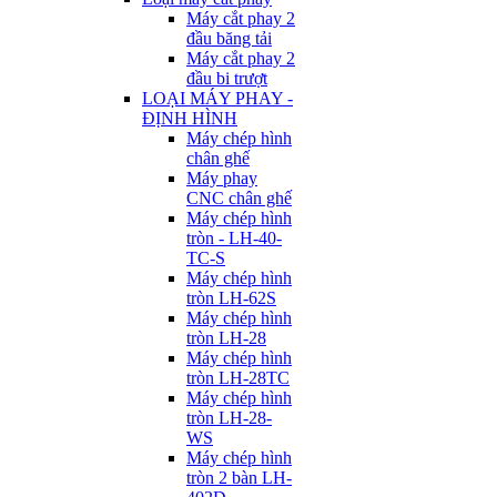
Máy cắt phay 2
đầu băng tải
Máy cắt phay 2
đầu bi trượt
LOẠI MÁY PHAY -
ĐỊNH HÌNH
Máy chép hình
chân ghế
Máy phay
CNC chân ghế
Máy chép hình
tròn - LH-40-
TC-S
Máy chép hình
tròn LH-62S
Máy chép hình
tròn LH-28
Máy chép hình
tròn LH-28TC
Máy chép hình
tròn LH-28-
WS
Máy chép hình
tròn 2 bàn LH-