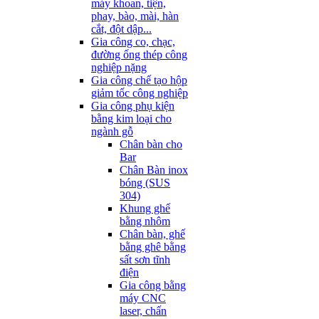
máy khoan, tiện,
phay, bào, mài, hàn
cắt, đột dập...
Gia công co, chạc,
đường ống thép công
nghiệp nặng
Gia công chế tạo hộp
giảm tốc công nghiệp
Gia công phụ kiện
bằng kim loại cho
ngành gỗ
Chân bàn cho
Bar
Chân Bàn inox
bóng (SUS
304)
Khung ghế
bằng nhôm
Chân bàn, ghế
bằng ghê bằng
sất sơn tĩnh
điện
Gia công bằng
máy CNC
laser, chấn