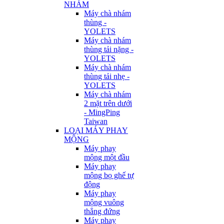
NHÁM
Máy chà nhám
thùng -
YOLETS
Máy chà nhám
thùng tải nặng -
YOLETS
Máy chà nhám
thùng tải nhẹ -
YOLETS
Máy chà nhám
2 mặt trên dưới
- MingPing
Taiwan
LOẠI MÁY PHAY
MỘNG
Máy phay
mộng một đầu
Máy phay
mộng bọ ghế tự
động
Máy phay
mộng vuông
thẳng đứng
Máy phay