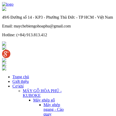
49/6 Đường số 14 - KP3 - Phường Thủ Đức - TP HCM - Việt Nam
Email: maychebiengohoaphu@gmail.com
Hotline: (+84) 913.813.412
Trang chủ
Giới thiệu
Cơ khí
MÁY GỖ HÒA PHÚ -
KUBOKE
Máy ghép gỗ
Máy ghép
ngang - Cảo
quay