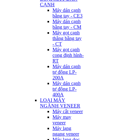
CẠNH
Máy dán cạnh
bằng tay - CE3
Máy dán cạnh
bằng tay - CM
Máy gọt cạnh
thẳng bằng tay
- CT
Máy gọt cạnh
cong định hình-
RT
Máy dán cạnh
tự động LP-
200A
Máy dán cạnh
tự động LP-
400A
LOẠI MÁY
NGÀNH VENEER
Máy cắt veneer
Máy may
veneer
Máy lạng
ngang veneer
Máy lạng dọc