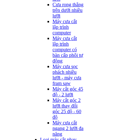
Cưa rong thẳng
trên dưới nhiều
lưỡi
Máy cưa cắt
lập trình
computer
Máy cưa cắt
lập trình
computer có
bàn cấp phôi tự
động
Máy cưa sọc
phách nhiều
lưỡi - máy cưa
fram saw
Máy cắt góc 45
độ - 2 lưỡi
Máy cắt góc 2
lưỡi thay đổi
góc 25 độ - 60
độ
Máy cưa cắt
ngang 2 lưỡi đa
năng
Loại máy cắt phay