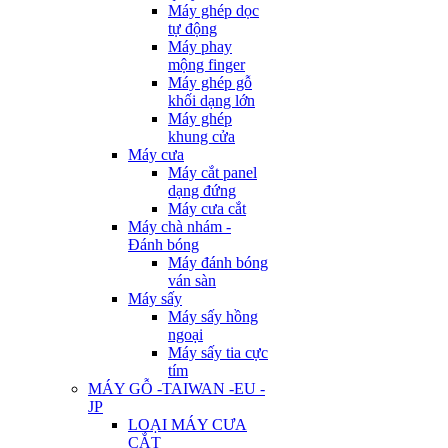
Máy ghép dọc
tự động
Máy phay
mộng finger
Máy ghép gỗ
khối dạng lớn
Máy ghép
khung cửa
Máy cưa
Máy cắt panel
dạng đứng
Máy cưa cắt
Máy chà nhám -
Đánh bóng
Máy đánh bóng
ván sàn
Máy sấy
Máy sấy hồng
ngoại
Máy sấy tia cực
tím
MÁY GỖ -TAIWAN -EU -
JP
LOẠI MÁY CƯA
CẮT