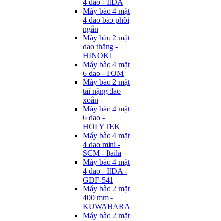
4 dao - IIDA
Máy bào 4 mặt
4 dao bào phôi
ngắn
Máy bào 2 mặt
dao thẳng -
HINOKI
Máy bào 4 mặt
6 dao - POM
Máy bào 2 mặt
tải nặng dao
xoắn
Máy bào 4 mặt
6 dao -
HOLYTEK
Máy bào 4 mặt
4 dao mini -
SCM - Itaila
Máy bào 4 mặt
4 dao - IIDA -
GDF-541
Máy bào 2 mặt
400 mm -
KUWAHARA
Máy bào 2 mặt