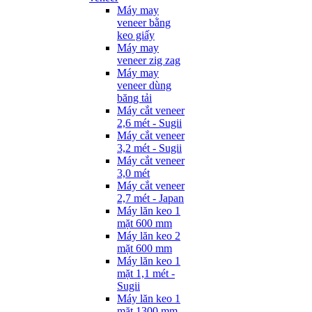
Máy may
veneer bằng
keo giấy
Máy may
veneer zig zag
Máy may
veneer dùng
băng tải
Máy cắt veneer
2,6 mét - Sugii
Máy cắt veneer
3,2 mét - Sugii
Máy cắt veneer
3,0 mét
Máy cắt veneer
2,7 mét - Japan
Máy lăn keo 1
mặt 600 mm
Máy lăn keo 2
mặt 600 mm
Máy lăn keo 1
mặt 1,1 mét -
Sugii
Máy lăn keo 1
mặt 1300 mm