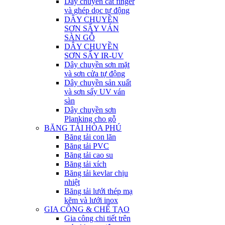
Dây chuyền cắt finger
và ghép dọc tự động
DÂY CHUYỀN
SƠN SẤY VÁN
SÀN GỖ
DÂY CHUYỀN
SƠN SẤY IR-UV
Dây chuyền sơn mặt
và sơn cửa tự động
Dây chuyền sản xuất
và sơn sấy UV ván
sàn
Dây chuyền sơn
Planking cho gỗ
BĂNG TẢI HÒA PHÚ
Băng tải con lăn
Băng tải PVC
Băng tải cao su
Băng tải xích
Băng tải kevlar chịu
nhiệt
Băng tải lưới thép mạ
kẽm và lưới inox
GIA CÔNG & CHẾ TẠO
Gia công chi tiết trên