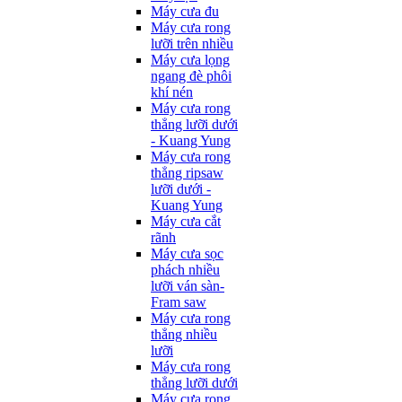
Máy cưa đu
Máy cưa rong
lưỡi trên nhiều
Máy cưa lọng
ngang đè phôi
khí nén
Máy cưa rong
thẳng lưỡi dưới
- Kuang Yung
Máy cưa rong
thẳng ripsaw
lưỡi dưới -
Kuang Yung
Máy cưa cắt
rãnh
Máy cưa sọc
phách nhiều
lưỡi ván sàn-
Fram saw
Máy cưa rong
thẳng nhiều
lưỡi
Máy cưa rong
thẳng lưỡi dưới
Máy cưa rong