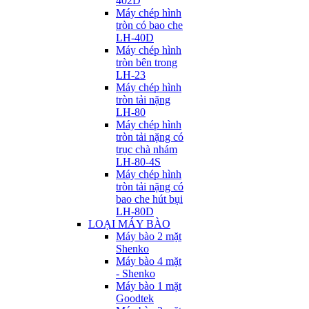
402D
Máy chép hình
tròn có bao che
LH-40D
Máy chép hình
tròn bên trong
LH-23
Máy chép hình
tròn tải nặng
LH-80
Máy chép hình
tròn tải nặng có
trục chà nhám
LH-80-4S
Máy chép hình
tròn tải nặng có
bao che hút bụi
LH-80D
LOẠI MÁY BÀO
Máy bào 2 mặt
Shenko
Máy bào 4 mặt
- Shenko
Máy bào 1 mặt
Goodtek