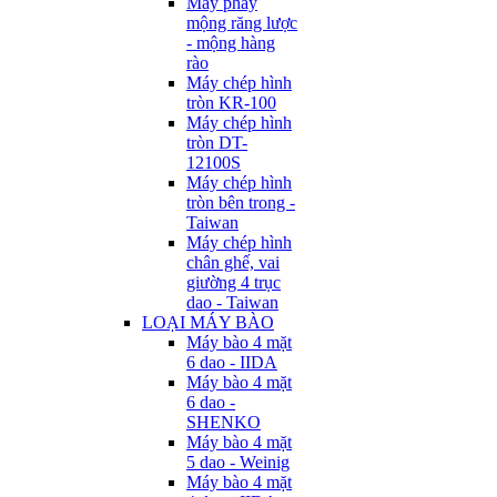
Máy phay
mộng răng lược
- mộng hàng
rào
Máy chép hình
tròn KR-100
Máy chép hình
tròn DT-
12100S
Máy chép hình
tròn bên trong -
Taiwan
Máy chép hình
chân ghế, vai
giường 4 trục
dao - Taiwan
LOẠI MÁY BÀO
Máy bào 4 mặt
6 dao - IIDA
Máy bào 4 mặt
6 dao -
SHENKO
Máy bào 4 mặt
5 dao - Weinig
Máy bào 4 mặt