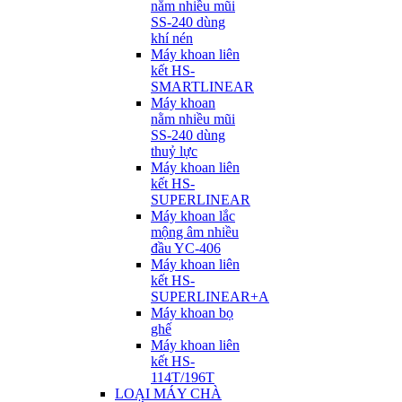
nằm nhiều mũi
SS-240 dùng
khí nén
Máy khoan liên
kết HS-
SMARTLINEAR
Máy khoan
nằm nhiều mũi
SS-240 dùng
thuỷ lực
Máy khoan liên
kết HS-
SUPERLINEAR
Máy khoan lắc
mộng âm nhiều
đầu YC-406
Máy khoan liên
kết HS-
SUPERLINEAR+A
Máy khoan bọ
ghế
Máy khoan liên
kết HS-
114T/196T
LOẠI MÁY CHÀ