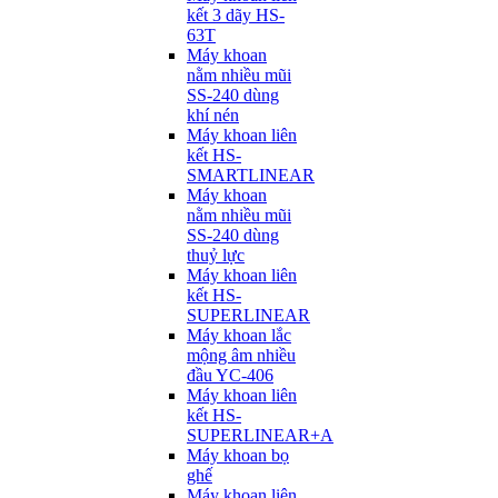
kết 3 dãy HS-
63T
Máy khoan
nằm nhiều mũi
SS-240 dùng
khí nén
Máy khoan liên
kết HS-
SMARTLINEAR
Máy khoan
nằm nhiều mũi
SS-240 dùng
thuỷ lực
Máy khoan liên
kết HS-
SUPERLINEAR
Máy khoan lắc
mộng âm nhiều
đầu YC-406
Máy khoan liên
kết HS-
SUPERLINEAR+A
Máy khoan bọ
ghế
Máy khoan liên