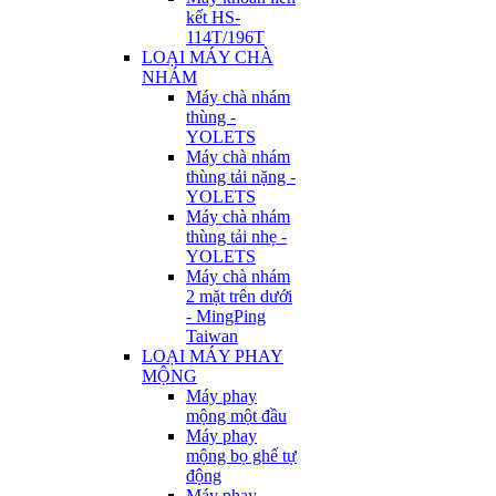
kết HS-
114T/196T
LOẠI MÁY CHÀ
NHÁM
Máy chà nhám
thùng -
YOLETS
Máy chà nhám
thùng tải nặng -
YOLETS
Máy chà nhám
thùng tải nhẹ -
YOLETS
Máy chà nhám
2 mặt trên dưới
- MingPing
Taiwan
LOẠI MÁY PHAY
MỘNG
Máy phay
mộng một đầu
Máy phay
mộng bọ ghế tự
động
Máy phay