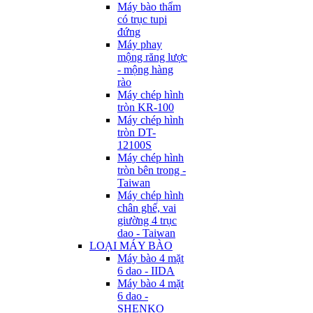
Máy bào thẩm
có trục tupi
đứng
Máy phay
mộng răng lược
- mộng hàng
rào
Máy chép hình
tròn KR-100
Máy chép hình
tròn DT-
12100S
Máy chép hình
tròn bên trong -
Taiwan
Máy chép hình
chân ghế, vai
giường 4 trục
dao - Taiwan
LOẠI MÁY BÀO
Máy bào 4 mặt
6 dao - IIDA
Máy bào 4 mặt
6 dao -
SHENKO