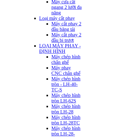
Máy cưa cắt
ngang 2 lưỡi đa
năng
Loại máy cắt phay
Máy cắt phay 2
đầu băng tải
Máy cắt phay 2
đầu bi trượt
LOẠI MÁY PHAY -
ĐỊNH HÌNH
Máy chép hình
chân ghế
Máy phay
CNC chân ghế
Máy chép hình
tròn - LH-40-
TC-S
Máy chép hình
tròn LH-62S
Máy chép hình
tròn LH-28
Máy chép hình
tròn LH-28TC
Máy chép hình
tròn LH-28-