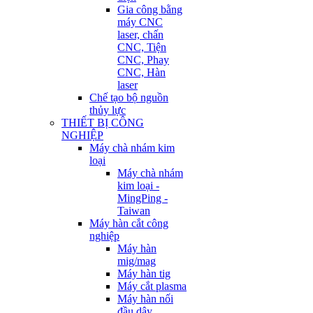
Gia công bằng
máy CNC
laser, chấn
CNC, Tiện
CNC, Phay
CNC, Hàn
laser
Chế tạo bộ nguồn
thủy lực
THIẾT BỊ CÔNG
NGHIỆP
Máy chà nhám kim
loại
Máy chà nhám
kim loại -
MingPing -
Taiwan
Máy hàn cắt công
nghiệp
Máy hàn
mig/mag
Máy hàn tig
Máy cắt plasma
Máy hàn nối
đầu dây