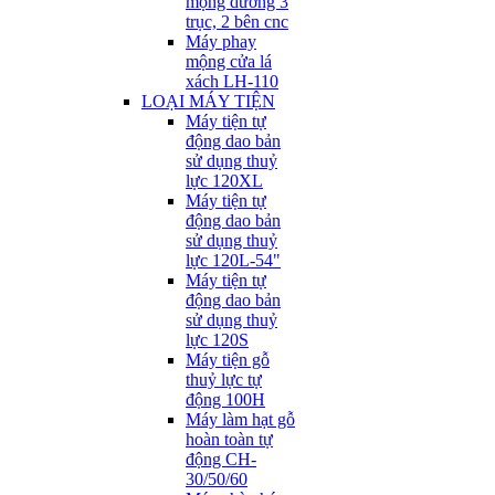
mộng dương 3
trục, 2 bên cnc
Máy phay
mộng cửa lá
xách LH-110
LOẠI MÁY TIỆN
Máy tiện tự
động dao bản
sử dụng thuỷ
lực 120XL
Máy tiện tự
động dao bản
sử dụng thuỷ
lực 120L-54"
Máy tiện tự
động dao bản
sử dụng thuỷ
lực 120S
Máy tiện gỗ
thuỷ lực tự
động 100H
Máy làm hạt gỗ
hoàn toàn tự
động CH-
30/50/60