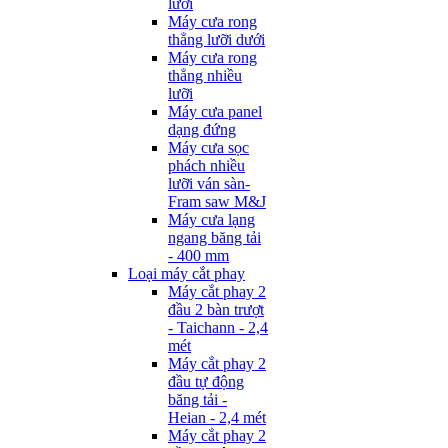
lưỡi
Máy cưa rong
thẳng lưỡi dưới
Máy cưa rong
thẳng nhiều
lưỡi
Máy cưa panel
dạng đứng
Máy cưa sọc
phách nhiều
lưỡi ván sàn-
Fram saw M&J
Máy cưa lạng
ngang băng tải
- 400 mm
Loại máy cắt phay
Máy cắt phay 2
đầu 2 bàn trượt
- Taichann - 2,4
mét
Máy cắt phay 2
đầu tự động
băng tải -
Heian - 2,4 mét
Máy cắt phay 2