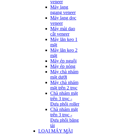
veneer
Máy lạng
ngang veneer
Máy lạng dọc
veneer
Máy mài dao
cắt veneer
Máy lăn keo 1
mặt
Máy lăn keo 2
mặt
Máy ép nguội
Máy ép nóng
Máy chà nhám
mặt dưới
Máy chà nhám
mặt trên 2 trục
Chà nhám mặt
trên 3 trục -
Đưa phôi roller
Chà nhám mặt
trên 3 trục -
Đưa phôi băng
tải
LOẠI MÁY MÀI