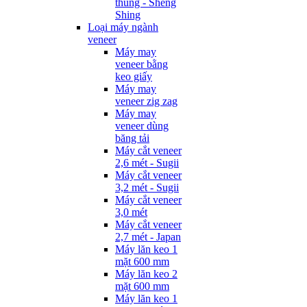
thùng - Sheng
Shing
Loại máy ngành
veneer
Máy may
veneer bằng
keo giấy
Máy may
veneer zig zag
Máy may
veneer dùng
băng tải
Máy cắt veneer
2,6 mét - Sugii
Máy cắt veneer
3,2 mét - Sugii
Máy cắt veneer
3,0 mét
Máy cắt veneer
2,7 mét - Japan
Máy lăn keo 1
mặt 600 mm
Máy lăn keo 2
mặt 600 mm
Máy lăn keo 1