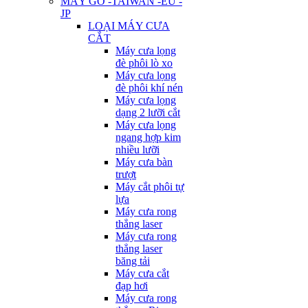
MÁY GỖ -TAIWAN -EU -
JP
LOẠI MÁY CƯA
CẮT
Máy cưa lọng
đè phôi lò xo
Máy cưa lọng
đè phôi khí nén
Máy cưa lọng
dạng 2 lưỡi cắt
Máy cưa lọng
ngang hợp kim
nhiều lưỡi
Máy cưa bàn
trượt
Máy cắt phôi tự
lựa
Máy cưa rong
thẳng laser
Máy cưa rong
thẳng laser
băng tải
Máy cưa cắt
đạp hơi
Máy cưa rong