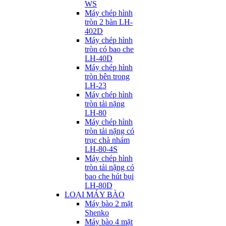
WS
Máy chép hình
tròn 2 bàn LH-
402D
Máy chép hình
tròn có bao che
LH-40D
Máy chép hình
tròn bên trong
LH-23
Máy chép hình
tròn tải nặng
LH-80
Máy chép hình
tròn tải nặng có
trục chà nhám
LH-80-4S
Máy chép hình
tròn tải nặng có
bao che hút bụi
LH-80D
LOẠI MÁY BÀO
Máy bào 2 mặt
Shenko
Máy bào 4 mặt