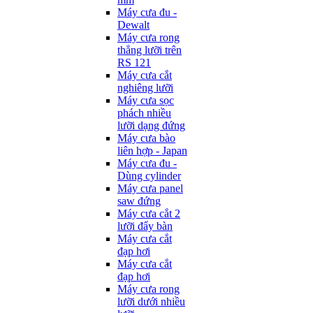
Máy cưa đu -
Dewalt
Máy cưa rong
thẳng lưỡi trên
RS 121
Máy cưa cắt
nghiêng lưỡi
Máy cưa sọc
phách nhiều
lưỡi dạng đứng
Máy cưa bào
liên hợp - Japan
Máy cưa đu -
Dùng cylinder
Máy cưa panel
saw đứng
Máy cưa cắt 2
lưỡi đẩy bàn
Máy cưa cắt
đạp hơi
Máy cưa cắt
đạp hơi
Máy cưa rong
lưỡi dưới nhiều