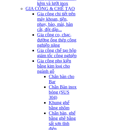
kẽm và lưới inox
GIA CÔNG & CHẾ TẠO
Gia công chi tiết trên
máy khoan, tiện,
phay, bào, mài, hàn
cắt, đột dập...
Gia công co, chạc,
đường ống thép công
nghiệp nặng
Gia công chế tạo hộp
giảm tốc công nghiệp
Gia công phụ kiện
bằng kim loại cho
ngành gỗ
Chân bàn cho
Bar
Chân Bàn inox
bóng (SUS
304)
Khung ghế
bằng nhôm
Chân bàn, ghế
bằng ghê bằng
sất sơn tĩnh
điện