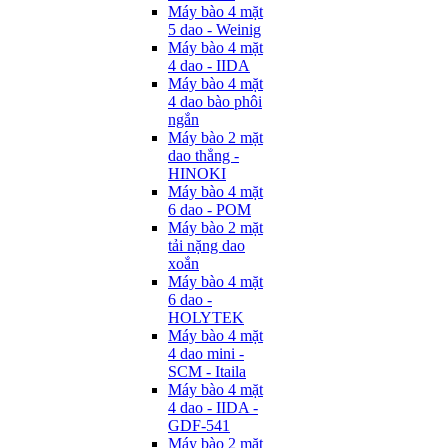
Máy bào 4 mặt
5 dao - Weinig
Máy bào 4 mặt
4 dao - IIDA
Máy bào 4 mặt
4 dao bào phôi
ngắn
Máy bào 2 mặt
dao thẳng -
HINOKI
Máy bào 4 mặt
6 dao - POM
Máy bào 2 mặt
tải nặng dao
xoắn
Máy bào 4 mặt
6 dao -
HOLYTEK
Máy bào 4 mặt
4 dao mini -
SCM - Itaila
Máy bào 4 mặt
4 dao - IIDA -
GDF-541
Máy bào 2 mặt