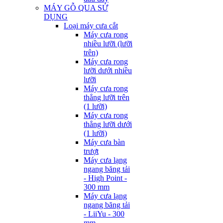
MÁY GỖ QUA SỬ
DỤNG
Loại máy cưa cắt
Máy cưa rong
nhiều lưỡi (lưỡi
trên)
Máy cưa rong
lưỡi dưới nhiều
lưỡi
Máy cưa rong
thẳng lưỡi trên
(1 lưỡi)
Máy cưa rong
thẳng lưỡi dưới
(1 lưỡi)
Máy cưa bàn
trượt
Máy cưa lạng
ngang băng tải
- High Point -
300 mm
Máy cưa lạng
ngang băng tải
- LiiYu - 300
mm