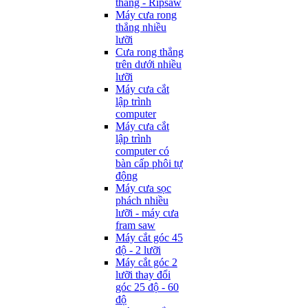
thẳng - Ripsaw
Máy cưa rong
thẳng nhiều
lưỡi
Cưa rong thẳng
trên dưới nhiều
lưỡi
Máy cưa cắt
lập trình
computer
Máy cưa cắt
lập trình
computer có
bàn cấp phôi tự
động
Máy cưa sọc
phách nhiều
lưỡi - máy cưa
fram saw
Máy cắt góc 45
độ - 2 lưỡi
Máy cắt góc 2
lưỡi thay đổi
góc 25 độ - 60
độ