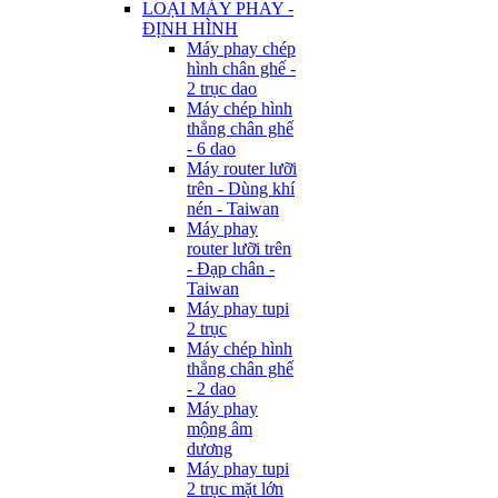
LOẠI MÁY PHAY -
ĐỊNH HÌNH
Máy phay chép
hình chân ghế -
2 trục dao
Máy chép hình
thẳng chân ghế
- 6 dao
Máy router lưỡi
trên - Dùng khí
nén - Taiwan
Máy phay
router lưỡi trên
- Đạp chân -
Taiwan
Máy phay tupi
2 trục
Máy chép hình
thẳng chân ghế
- 2 dao
Máy phay
mộng âm
dương
Máy phay tupi
2 trục mặt lớn