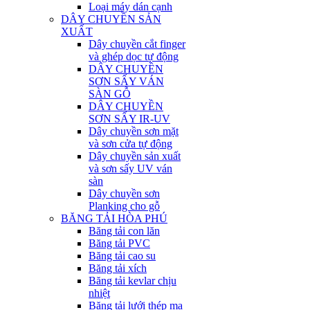
Loại máy dán cạnh
DÂY CHUYỀN SẢN
XUẤT
Dây chuyền cắt finger
và ghép dọc tự động
DÂY CHUYỀN
SƠN SẤY VÁN
SÀN GỖ
DÂY CHUYỀN
SƠN SẤY IR-UV
Dây chuyền sơn mặt
và sơn cửa tự động
Dây chuyền sản xuất
và sơn sấy UV ván
sàn
Dây chuyền sơn
Planking cho gỗ
BĂNG TẢI HÒA PHÚ
Băng tải con lăn
Băng tải PVC
Băng tải cao su
Băng tải xích
Băng tải kevlar chịu
nhiệt
Băng tải lưới thép mạ