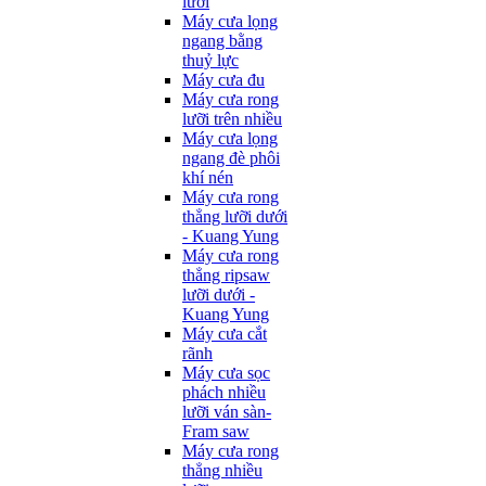
lưỡi
Máy cưa lọng
ngang bằng
thuỷ lực
Máy cưa đu
Máy cưa rong
lưỡi trên nhiều
Máy cưa lọng
ngang đè phôi
khí nén
Máy cưa rong
thẳng lưỡi dưới
- Kuang Yung
Máy cưa rong
thẳng ripsaw
lưỡi dưới -
Kuang Yung
Máy cưa cắt
rãnh
Máy cưa sọc
phách nhiều
lưỡi ván sàn-
Fram saw
Máy cưa rong
thẳng nhiều