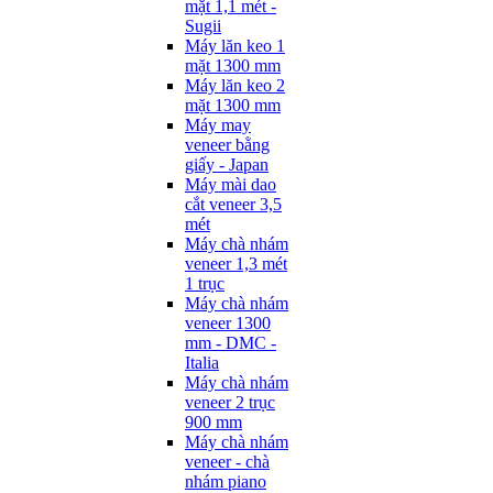
mặt 1,1 mét -
Sugii
Máy lăn keo 1
mặt 1300 mm
Máy lăn keo 2
mặt 1300 mm
Máy may
veneer bằng
giấy - Japan
Máy mài dao
cắt veneer 3,5
mét
Máy chà nhám
veneer 1,3 mét
1 trục
Máy chà nhám
veneer 1300
mm - DMC -
Italia
Máy chà nhám
veneer 2 trục
900 mm
Máy chà nhám
veneer - chà
nhám piano