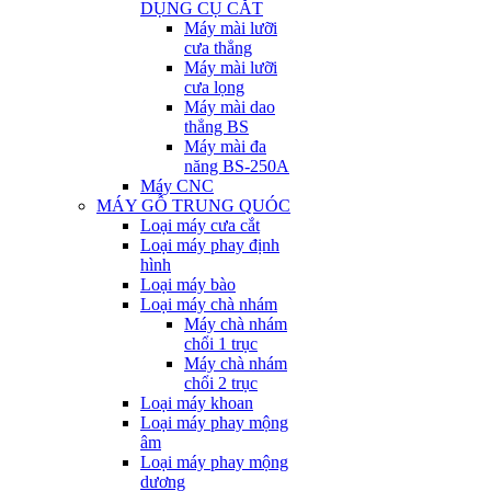
DỤNG CỤ CẮT
Máy mài lưỡi
cưa thẳng
Máy mài lưỡi
cưa lọng
Máy mài dao
thẳng BS
Máy mài đa
năng BS-250A
Máy CNC
MÁY GỖ TRUNG QUÓC
Loại máy cưa cắt
Loại máy phay định
hình
Loại máy bào
Loại máy chà nhám
Máy chà nhám
chổi 1 trục
Máy chà nhám
chổi 2 trục
Loại máy khoan
Loại máy phay mộng
âm
Loại máy phay mộng
dương