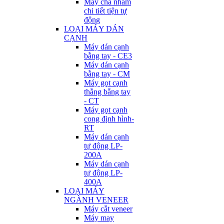
Máy chà nhám
chi tiết tiện tự
động
LOẠI MÁY DÁN
CẠNH
Máy dán cạnh
bằng tay - CE3
Máy dán cạnh
bằng tay - CM
Máy gọt cạnh
thẳng bằng tay
- CT
Máy gọt cạnh
cong định hình-
RT
Máy dán cạnh
tự động LP-
200A
Máy dán cạnh
tự động LP-
400A
LOẠI MÁY
NGÀNH VENEER
Máy cắt veneer
Máy may