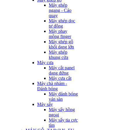
Máy ghép
ngang - Cảo
quay
Máy ghép dọc
tự động
Máy phay
mộng finger
Máy ghép gỗ
khối dạng lớn
Máy ghép
khung cửa
Máy cưa
Máy cắt panel
dạng đứng
Máy cưa cắt
Máy chà nhám -
Đánh bóng
Máy đánh bóng
ván sàn
Máy sấy
Máy sấy hồng
ngoại
Máy sấy tia cực
tím