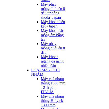
Máy phay
mộng đuôi én 8
đầu tự động
shoda- Japan
Máy khoan liên
kết - Japan
Máy khoan lắc
mộng âm bằng
tay
Máy phay
mộng đuôi én 8
đầu
Máy khoan
ngang đa năng
nhiều đầu
LOẠI MÁY CHÀ
NHÁM
Máy chà nhám
thùng 1300 mm
- 2 Trục -
ITALIA
Máy chà nhám
thùng Holytek
1300 mm