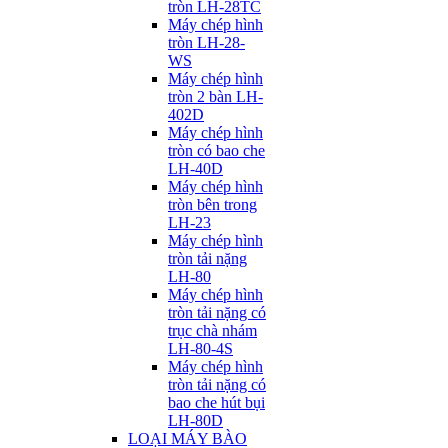
tròn LH-28TC
Máy chép hình
tròn LH-28-
WS
Máy chép hình
tròn 2 bàn LH-
402D
Máy chép hình
tròn có bao che
LH-40D
Máy chép hình
tròn bên trong
LH-23
Máy chép hình
tròn tải nặng
LH-80
Máy chép hình
tròn tải nặng có
trục chà nhám
LH-80-4S
Máy chép hình
tròn tải nặng có
bao che hút bụi
LH-80D
LOẠI MÁY BÀO