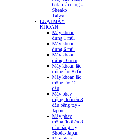
6 dao tải nặng -
Shenko -
Taiwan
LOẠI MÁY
KHOAN
Máy khoan
đứng 1 mũi
Máy khoan
đứng 6 mũi
Máy khoan
đứng 16 mũi
Máy khoan lắc
mộng âm 8 đầu
Máy khoan lắc
mộng âm 12
đầu
Máy phay
mộng đuôi én 8
đầu bằng tay -
Japan
Máy phay
mộng đuôi én 8
đầu bằng tay
Shoda- Japan
Máy phay