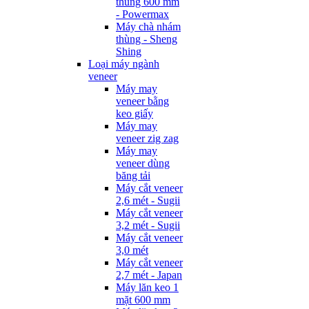
thùng 600 mm
- Powermax
Máy chà nhám
thùng - Sheng
Shing
Loại máy ngành
veneer
Máy may
veneer bằng
keo giấy
Máy may
veneer zig zag
Máy may
veneer dùng
băng tải
Máy cắt veneer
2,6 mét - Sugii
Máy cắt veneer
3,2 mét - Sugii
Máy cắt veneer
3,0 mét
Máy cắt veneer
2,7 mét - Japan
Máy lăn keo 1
mặt 600 mm