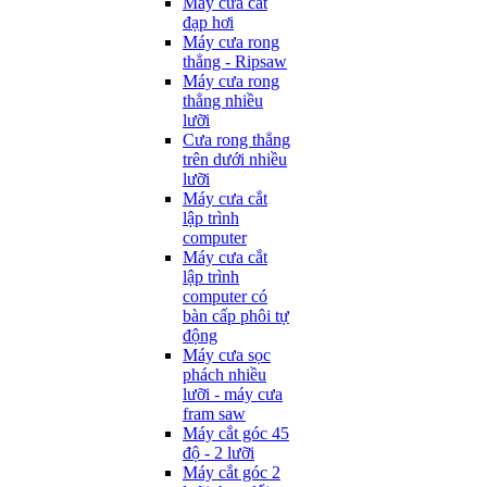
Máy cưa cắt
đạp hơi
Máy cưa rong
thẳng - Ripsaw
Máy cưa rong
thẳng nhiều
lưỡi
Cưa rong thẳng
trên dưới nhiều
lưỡi
Máy cưa cắt
lập trình
computer
Máy cưa cắt
lập trình
computer có
bàn cấp phôi tự
động
Máy cưa sọc
phách nhiều
lưỡi - máy cưa
fram saw
Máy cắt góc 45
độ - 2 lưỡi
Máy cắt góc 2