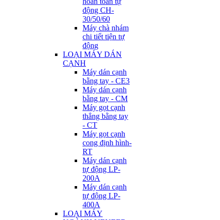
hoàn toàn tự
động CH-
30/50/60
Máy chà nhám
chi tiết tiện tự
động
LOẠI MÁY DÁN
CẠNH
Máy dán cạnh
bằng tay - CE3
Máy dán cạnh
bằng tay - CM
Máy gọt cạnh
thẳng bằng tay
- CT
Máy gọt cạnh
cong định hình-
RT
Máy dán cạnh
tự động LP-
200A
Máy dán cạnh
tự động LP-
400A
LOẠI MÁY