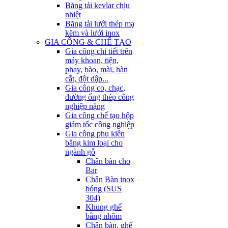
Băng tải kevlar chịu
nhiệt
Băng tải lưới thép mạ
kẽm và lưới inox
GIA CÔNG & CHẾ TẠO
Gia công chi tiết trên
máy khoan, tiện,
phay, bào, mài, hàn
cắt, đột dập...
Gia công co, chạc,
đường ống thép công
nghiệp nặng
Gia công chế tạo hộp
giảm tốc công nghiệp
Gia công phụ kiện
bằng kim loại cho
ngành gỗ
Chân bàn cho
Bar
Chân Bàn inox
bóng (SUS
304)
Khung ghế
bằng nhôm
Chân bàn, ghế