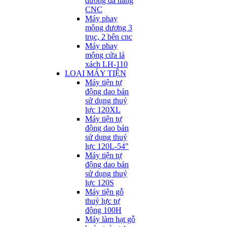
dương đa năng
CNC
Máy phay
mộng dương 3
trục, 2 bên cnc
Máy phay
mộng cửa lá
xách LH-110
LOẠI MÁY TIỆN
Máy tiện tự
động dao bản
sử dụng thuỷ
lực 120XL
Máy tiện tự
động dao bản
sử dụng thuỷ
lực 120L-54"
Máy tiện tự
động dao bản
sử dụng thuỷ
lực 120S
Máy tiện gỗ
thuỷ lực tự
động 100H
Máy làm hạt gỗ