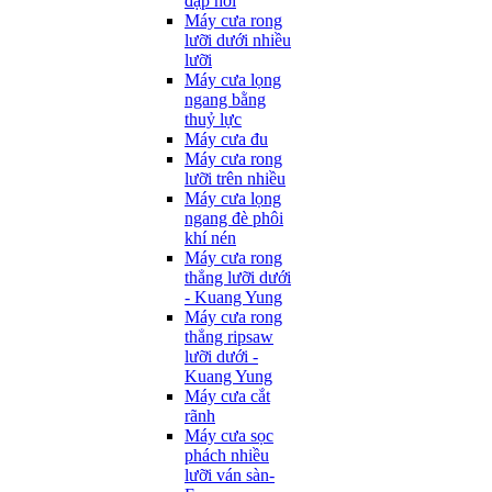
đạp hơi
Máy cưa rong
lưỡi dưới nhiều
lưỡi
Máy cưa lọng
ngang bằng
thuỷ lực
Máy cưa đu
Máy cưa rong
lưỡi trên nhiều
Máy cưa lọng
ngang đè phôi
khí nén
Máy cưa rong
thẳng lưỡi dưới
- Kuang Yung
Máy cưa rong
thẳng ripsaw
lưỡi dưới -
Kuang Yung
Máy cưa cắt
rãnh
Máy cưa sọc
phách nhiều
lưỡi ván sàn-