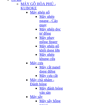
MÁY GỖ HÒA PHÚ -
KUBOKE
Máy ghép gỗ
Máy ghép
ngang - Cảo
quay
Máy ghép dọc
tự động
Máy phay
mộng finger
Máy ghép gỗ
khối dạng lớn
Máy ghép
khung cửa
Máy cưa
Máy cắt panel
dạng đứng
Máy cưa cắt
Máy chà nhám -
Đánh bóng
Máy đánh bóng
ván sàn
Máy sấy
Máy sấy hồng