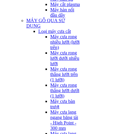
Máy cắt plasma
Máy hàn nối
đầu dây
MÁY GỖ QUA SỬ
DỤNG
Loại máy cưa cắt
Máy cưa rong
nhiều lưỡi (lưỡi
trên)
Máy cưa rong
lưỡi dưới nhiều
lưỡi
Máy cưa rong
thẳng lưỡi trên
(1 lưỡi)
Máy cưa rong
thẳng lưỡi dưới
(1 lưỡi)
Máy cưa bàn
trượt
Máy cưa lạng
ngang băng tải
- High Point -
300 mm
Máy cưa lạng