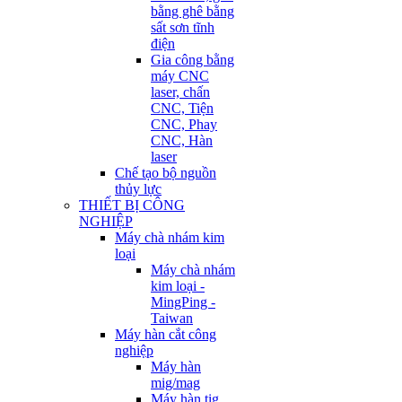
bằng ghê bằng
sất sơn tĩnh
điện
Gia công bằng
máy CNC
laser, chấn
CNC, Tiện
CNC, Phay
CNC, Hàn
laser
Chế tạo bộ nguồn
thủy lực
THIẾT BỊ CÔNG
NGHIỆP
Máy chà nhám kim
loại
Máy chà nhám
kim loại -
MingPing -
Taiwan
Máy hàn cắt công
nghiệp
Máy hàn
mig/mag
Máy hàn tig