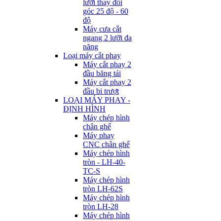
lưỡi thay đổi
góc 25 độ - 60
độ
Máy cưa cắt
ngang 2 lưỡi đa
năng
Loại máy cắt phay
Máy cắt phay 2
đầu băng tải
Máy cắt phay 2
đầu bi trượt
LOẠI MÁY PHAY -
ĐỊNH HÌNH
Máy chép hình
chân ghế
Máy phay
CNC chân ghế
Máy chép hình
tròn - LH-40-
TC-S
Máy chép hình
tròn LH-62S
Máy chép hình
tròn LH-28
Máy chép hình