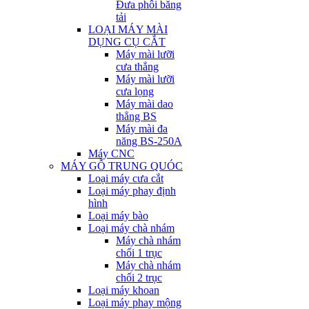
Đưa phôi băng
tải
LOẠI MÁY MÀI
DỤNG CỤ CẮT
Máy mài lưỡi
cưa thẳng
Máy mài lưỡi
cưa lọng
Máy mài dao
thẳng BS
Máy mài đa
năng BS-250A
Máy CNC
MÁY GỖ TRUNG QUÓC
Loại máy cưa cắt
Loại máy phay định
hình
Loại máy bào
Loại máy chà nhám
Máy chà nhám
chổi 1 trục
Máy chà nhám
chổi 2 trục
Loại máy khoan
Loại máy phay mộng