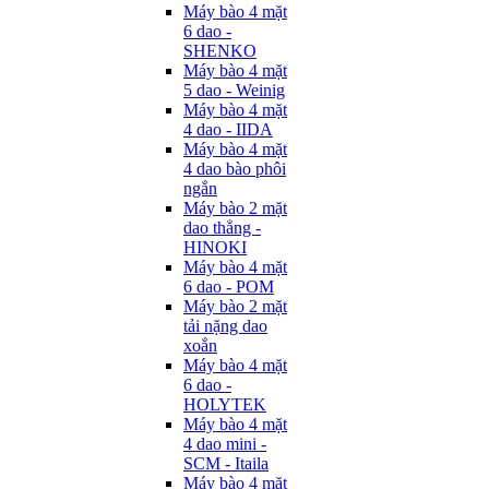
Máy bào 4 mặt
6 dao -
SHENKO
Máy bào 4 mặt
5 dao - Weinig
Máy bào 4 mặt
4 dao - IIDA
Máy bào 4 mặt
4 dao bào phôi
ngắn
Máy bào 2 mặt
dao thẳng -
HINOKI
Máy bào 4 mặt
6 dao - POM
Máy bào 2 mặt
tải nặng dao
xoắn
Máy bào 4 mặt
6 dao -
HOLYTEK
Máy bào 4 mặt
4 dao mini -
SCM - Itaila
Máy bào 4 mặt