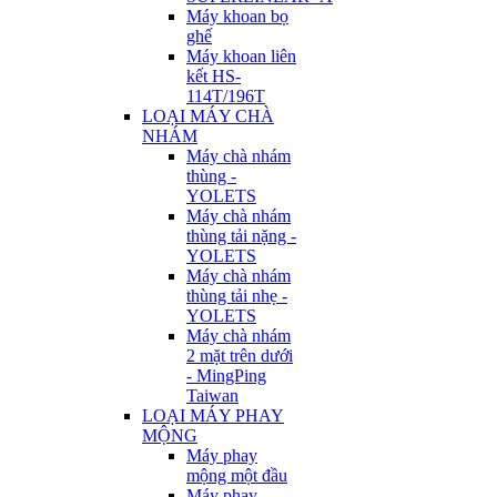
Máy khoan bọ
ghế
Máy khoan liên
kết HS-
114T/196T
LOẠI MÁY CHÀ
NHÁM
Máy chà nhám
thùng -
YOLETS
Máy chà nhám
thùng tải nặng -
YOLETS
Máy chà nhám
thùng tải nhẹ -
YOLETS
Máy chà nhám
2 mặt trên dưới
- MingPing
Taiwan
LOẠI MÁY PHAY
MỘNG
Máy phay
mộng một đầu
Máy phay