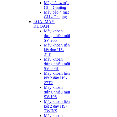
Máy bào 4 mặt
GL - Gaujing
Máy bào 4 mặt
GH - Gaujing
LOẠI MÁY
KHOAN
Máy khoan
đứng nhiều mũi
SV-206
Máy khoan liên
kết đơn HS-
21T
Máy khoan
đứng nhiều mũi
SV-206L
Máy khoan liên
kết 2 dãy HS-
27T2
Máy khoan
đứng nhiều mũi
SV-106
Máy khoan liên
kết 2 dãy HS-
TWINS
Máy khoan