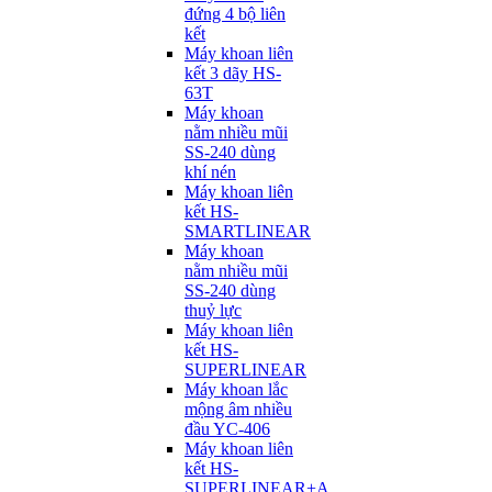
đứng 4 bộ liên
kết
Máy khoan liên
kết 3 dãy HS-
63T
Máy khoan
nằm nhiều mũi
SS-240 dùng
khí nén
Máy khoan liên
kết HS-
SMARTLINEAR
Máy khoan
nằm nhiều mũi
SS-240 dùng
thuỷ lực
Máy khoan liên
kết HS-
SUPERLINEAR
Máy khoan lắc
mộng âm nhiều
đầu YC-406
Máy khoan liên
kết HS-
SUPERLINEAR+A