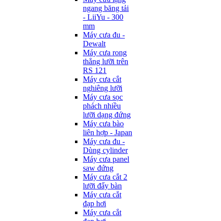
ngang băng tải
- LiiYu - 300
mm
Máy cưa đu -
Dewalt
Máy cưa rong
thẳng lưỡi trên
RS 121
Máy cưa cắt
nghiêng lưỡi
Máy cưa sọc
phách nhiều
lưỡi dạng đứng
Máy cưa bào
liên hợp - Japan
Máy cưa đu -
Dùng cylinder
Máy cưa panel
saw đứng
Máy cưa cắt 2
lưỡi đẩy bàn
Máy cưa cắt
đạp hơi
Máy cưa cắt