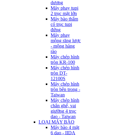
dương
Máy phay tupi
2 trục mặt lớn
Máy bào thẩm
có trục tupi
đứng
Máy phay
mộng răng lược
- mộng hàng
rào
Máy chép hình
tròn KR-100
Máy chép hình
tròn DT-
12100S
Máy chép hình
tròn bên trong -
Taiwan
Máy chép hình
chân ghế, vai
giường 4 trục
dao - Taiwan
LOẠI MÁY BÀO
Máy bào 4 mặt
6 dao - IIDA