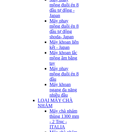
mộng đuôi én 8
đầu tự động -
Japan
Máy phay
mộng đuôi én 8
đầu tự động
shoda- Japan
Máy khoan liên
kết - Japan
Máy khoan lắc
mộng âm bằng
tay
Máy phay
mộng đuôi én 8
đầu
Máy khoan
ngang đa năng
nhiều đầu
LOẠI MÁY CHÀ
NHÁM
Máy chà nhám
thùng 1300 mm
- 2 Trục -
ITALIA