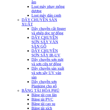
âm
Loại máy phay mộng
dương
Loại máy dán cạnh
DÂY CHUYỀN SẢN
XUẤT
Dây chuyền cắt finger
và ghép dọc tự động
DÂY CHUYỀN
SƠN SẤY VÁN
SÀN GỖ
DÂY CHUYỀN
SƠN SẤY IR-UV
Dây chuyền sơn mặt
và sơn cửa tự động
Dây chuyền sản xuất
và sơn sấy UV ván
sàn
Dây chuyền sơn
Planking cho gỗ
BĂNG TẢI HÒA PHÚ
Băng tải con lăn
Băng tải PVC
Băng tải cao su
Băng tải xích