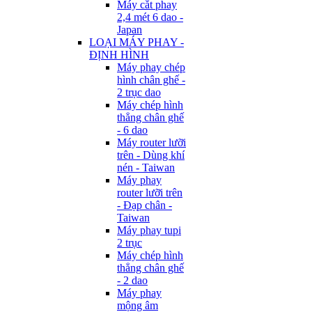
Máy cắt phay
2,4 mét 6 dao -
Japan
LOẠI MÁY PHAY -
ĐỊNH HÌNH
Máy phay chép
hình chân ghế -
2 trục dao
Máy chép hình
thẳng chân ghế
- 6 dao
Máy router lưỡi
trên - Dùng khí
nén - Taiwan
Máy phay
router lưỡi trên
- Đạp chân -
Taiwan
Máy phay tupi
2 trục
Máy chép hình
thẳng chân ghế
- 2 dao
Máy phay
mộng âm