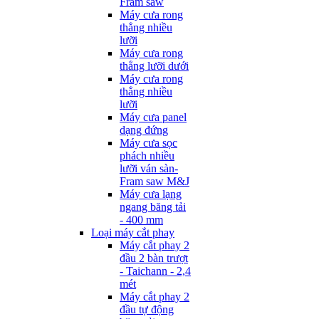
Fram saw
Máy cưa rong
thẳng nhiều
lưỡi
Máy cưa rong
thẳng lưỡi dưới
Máy cưa rong
thẳng nhiều
lưỡi
Máy cưa panel
dạng đứng
Máy cưa sọc
phách nhiều
lưỡi ván sàn-
Fram saw M&J
Máy cưa lạng
ngang băng tải
- 400 mm
Loại máy cắt phay
Máy cắt phay 2
đầu 2 bàn trượt
- Taichann - 2,4
mét
Máy cắt phay 2
đầu tự động