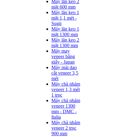
Máy lăn keo 2
mặt 600 mm
Máy lăn keo 1
mặt 1,1 mét -
Sugii
Máy lăn keo 1
mặt 1300 mm
Máy lăn keo 2
mặt 1300 mm
Máy may
veneer bằng
giấy - Japan
Máy mài dao
cắt veneer 3,5
mét
Máy chà nhám
veneer 1,3 mét
1 trục
Máy chà nhám
veneer 1300
mm - DMC -
Italia
Máy chà nhám
veneer 2 trục
900 mm