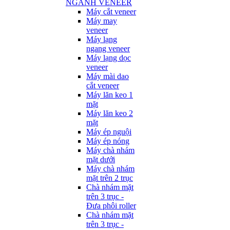
NGÀNH VENEER
Máy cắt veneer
Máy may
veneer
Máy lạng
ngang veneer
Máy lạng dọc
veneer
Máy mài dao
cắt veneer
Máy lăn keo 1
mặt
Máy lăn keo 2
mặt
Máy ép nguội
Máy ép nóng
Máy chà nhám
mặt dưới
Máy chà nhám
mặt trên 2 trục
Chà nhám mặt
trên 3 trục -
Đưa phôi roller
Chà nhám mặt
trên 3 trục -