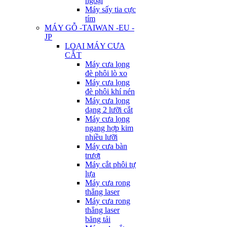
ngoại
Máy sấy tia cực
tím
MÁY GỖ -TAIWAN -EU -
JP
LOẠI MÁY CƯA
CẮT
Máy cưa lọng
đè phôi lò xo
Máy cưa lọng
đè phôi khí nén
Máy cưa lọng
dạng 2 lưỡi cắt
Máy cưa lọng
ngang hợp kim
nhiều lưỡi
Máy cưa bàn
trượt
Máy cắt phôi tự
lựa
Máy cưa rong
thẳng laser
Máy cưa rong
thẳng laser
băng tải