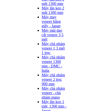
mặt 1300 mm
Máy lăn keo 2
mặt 1300 mm
Máy may
veneer bằng
giấy - Japan
Máy mài dao
cắt veneer 3,5
mét
Máy chà nhám
veneer 1,3 mét
1 trục
Máy chà nhám
veneer 1300
mm - DMC -
Italia
Máy chà nhám
veneer 2 trục
900 mm
Máy chà nhám
veneer - chà
nhám piano
Máy lăn keo 1
mặt, 1300 mm -
Japan