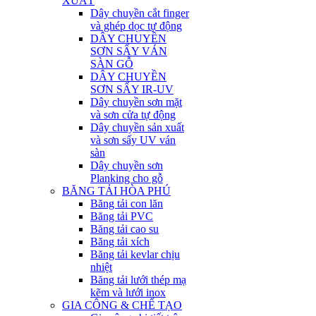
XUẤT
Dây chuyền cắt finger
và ghép dọc tự động
DÂY CHUYỀN
SƠN SẤY VÁN
SÀN GỖ
DÂY CHUYỀN
SƠN SẤY IR-UV
Dây chuyền sơn mặt
và sơn cửa tự động
Dây chuyền sản xuất
và sơn sấy UV ván
sàn
Dây chuyền sơn
Planking cho gỗ
BĂNG TẢI HÒA PHÚ
Băng tải con lăn
Băng tải PVC
Băng tải cao su
Băng tải xích
Băng tải kevlar chịu
nhiệt
Băng tải lưới thép mạ
kẽm và lưới inox
GIA CÔNG & CHẾ TẠO