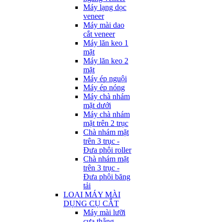
Máy lạng dọc
veneer
Máy mài dao
cắt veneer
Máy lăn keo 1
mặt
Máy lăn keo 2
mặt
Máy ép nguội
Máy ép nóng
Máy chà nhám
mặt dưới
Máy chà nhám
mặt trên 2 trục
Chà nhám mặt
trên 3 trục -
Đưa phôi roller
Chà nhám mặt
trên 3 trục -
Đưa phôi băng
tải
LOẠI MÁY MÀI
DỤNG CỤ CẮT
Máy mài lưỡi
cưa thẳng