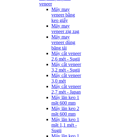
veneer
Máy may
veneer bằng
keo giấy
Máy may
veneer zig zag
Máy may
veneer dùng
băng tải
Máy cắt veneer
2,6 mét - Sugii
Máy cắt veneer
3,2 mét - Sugii
Máy cắt veneer
3,0 mét
Máy cắt veneer
2,7 mét - Japan
Máy lăn keo 1
mặt 600 mm
Máy lăn keo 2
mặt 600 mm
Máy lăn keo 1
mặt 1,1 mét -
Sugii
Máy lăn keo 1