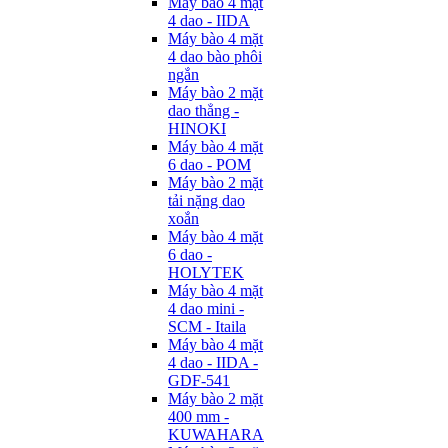
Máy bào 4 mặt
4 dao - IIDA
Máy bào 4 mặt
4 dao bào phôi
ngắn
Máy bào 2 mặt
dao thẳng -
HINOKI
Máy bào 4 mặt
6 dao - POM
Máy bào 2 mặt
tải nặng dao
xoắn
Máy bào 4 mặt
6 dao -
HOLYTEK
Máy bào 4 mặt
4 dao mini -
SCM - Itaila
Máy bào 4 mặt
4 dao - IIDA -
GDF-541
Máy bào 2 mặt
400 mm -
KUWAHARA