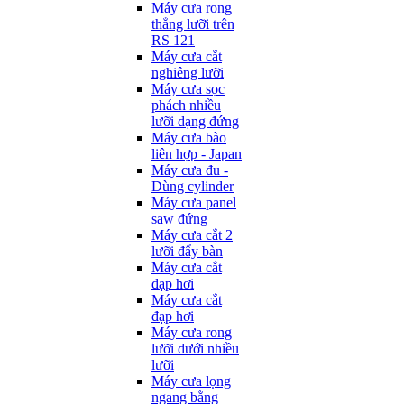
Máy cưa rong
thẳng lưỡi trên
RS 121
Máy cưa cắt
nghiêng lưỡi
Máy cưa sọc
phách nhiều
lưỡi dạng đứng
Máy cưa bào
liên hợp - Japan
Máy cưa đu -
Dùng cylinder
Máy cưa panel
saw đứng
Máy cưa cắt 2
lưỡi đẩy bàn
Máy cưa cắt
đạp hơi
Máy cưa cắt
đạp hơi
Máy cưa rong
lưỡi dưới nhiều
lưỡi
Máy cưa lọng
ngang bằng