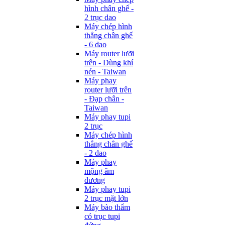
hình chân ghế -
2 trục dao
Máy chép hình
thẳng chân ghế
- 6 dao
Máy router lưỡi
trên - Dùng khí
nén - Taiwan
Máy phay
router lưỡi trên
- Đạp chân -
Taiwan
Máy phay tupi
2 trục
Máy chép hình
thẳng chân ghế
- 2 dao
Máy phay
mộng âm
dương
Máy phay tupi
2 trục mặt lớn
Máy bào thẩm
có trục tupi