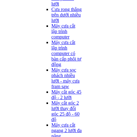
lưỡi
Cưa rong thẳng
trên dưới nhiều
lưỡi
Máy cưa cắt
lập trình
computer
Máy cưa cắt
lập trình
computer có
bàn cấp phôi tự
động
Máy cưa sọc
phách nhiều
lưỡi - máy cưa
fram saw
Máy cắt góc 45
độ - 2 lưỡi
Máy cắt góc 2
lưỡi thay đổi
góc 25 độ - 60
độ
Máy cưa cắt
ngang 2 lưỡi đa
năng