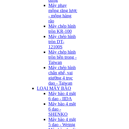
đứng
Máy phay
mộng răng lược
- mộng hàng
rào
Máy chép hình
tròn KR-100
Máy chép hình
tròn DT-
12100S
Máy chép hình
tròn bên trong -
Taiwan
Máy chép hình
chân ghế, vai
giường 4 trục
dao - Taiwan
LOẠI MÁY BÀO
Máy bào 4 mặt
6 dao - IIDA
Máy bào 4 mặt
6 dao -
SHENKO
Máy bào 4 mặt
5 dao - Weinig