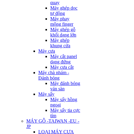
quay
Máy ghép dọc
tự động
Máy phay
mộng finger
Máy ghép gỗ
khối dạng lớn
Máy ghép
khung cửa
Máy cưa
Máy cắt panel
dạng đứng
Máy cưa cắt
Máy chà nhám -
Đánh bóng
Máy đánh bóng
ván sàn
Máy sấy
Máy sấy hồng
ngoại
Máy sấy tia cực
tím
MÁY GỖ -TAIWAN -EU -
JP
LOẠI MÁY CƯA