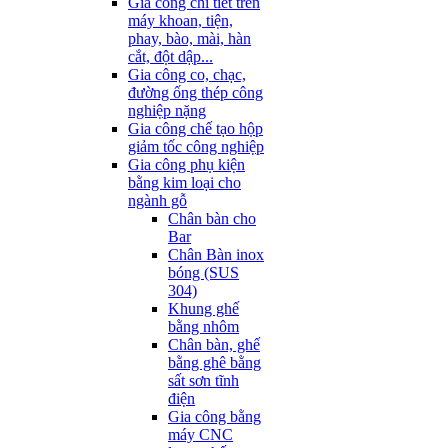
Gia công chi tiết trên
máy khoan, tiện,
phay, bào, mài, hàn
cắt, đột dập...
Gia công co, chạc,
đường ống thép công
nghiệp nặng
Gia công chế tạo hộp
giảm tốc công nghiệp
Gia công phụ kiện
bằng kim loại cho
ngành gỗ
Chân bàn cho
Bar
Chân Bàn inox
bóng (SUS
304)
Khung ghế
bằng nhôm
Chân bàn, ghế
bằng ghê bằng
sất sơn tĩnh
điện
Gia công bằng
máy CNC