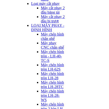
Loại máy cắt phay
Máy cắt phay 2
đầu băng tải
Máy cắt phay 2
đầu bi trượt
LOẠI MÁY PHAY -
ĐỊNH HÌNH
Máy chép hình
chân ghế
Máy phay
CNC chân ghế
Máy chép hình
tròn - LH-40-
TC-S
Máy chép hình
tròn LH-62S
Máy chép hình
tròn LH-28
Máy chép hình
tròn LH-28TC
Máy chép hình
tròn LH-28-
WS
Máy chép hình
tròn 2 bàn LH-