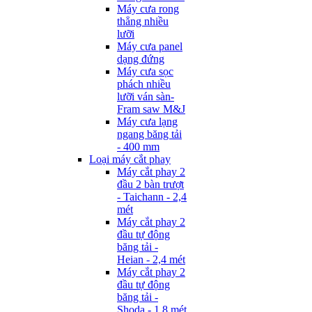
Máy cưa rong
thẳng nhiều
lưỡi
Máy cưa panel
dạng đứng
Máy cưa sọc
phách nhiều
lưỡi ván sàn-
Fram saw M&J
Máy cưa lạng
ngang băng tải
- 400 mm
Loại máy cắt phay
Máy cắt phay 2
đầu 2 bàn trượt
- Taichann - 2,4
mét
Máy cắt phay 2
đầu tự động
băng tải -
Heian - 2,4 mét
Máy cắt phay 2
đầu tự động
băng tải -
Shoda - 1,8 mét