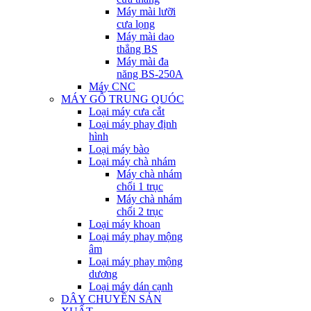
Máy mài lưỡi
cưa lọng
Máy mài dao
thẳng BS
Máy mài đa
năng BS-250A
Máy CNC
MÁY GỖ TRUNG QUÓC
Loại máy cưa cắt
Loại máy phay định
hình
Loại máy bào
Loại máy chà nhám
Máy chà nhám
chổi 1 trục
Máy chà nhám
chổi 2 trục
Loại máy khoan
Loại máy phay mộng
âm
Loại máy phay mộng
dương
Loại máy dán cạnh
DÂY CHUYỀN SẢN