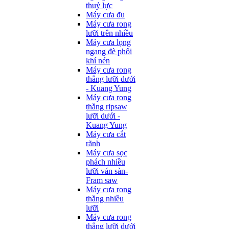
thuỷ lực
Máy cưa đu
Máy cưa rong
lưỡi trên nhiều
Máy cưa lọng
ngang đè phôi
khí nén
Máy cưa rong
thẳng lưỡi dưới
- Kuang Yung
Máy cưa rong
thẳng ripsaw
lưỡi dưới -
Kuang Yung
Máy cưa cắt
rãnh
Máy cưa sọc
phách nhiều
lưỡi ván sàn-
Fram saw
Máy cưa rong
thẳng nhiều
lưỡi
Máy cưa rong
thẳng lưỡi dưới