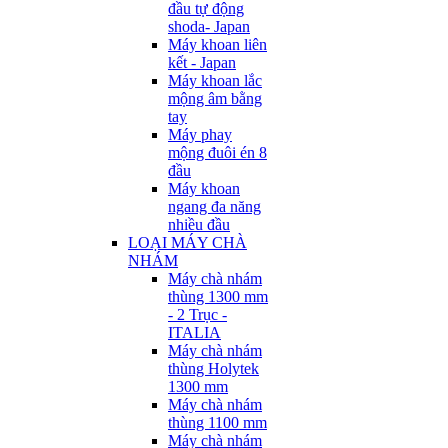
đầu tự động
shoda- Japan
Máy khoan liên
kết - Japan
Máy khoan lắc
mộng âm bằng
tay
Máy phay
mộng đuôi én 8
đầu
Máy khoan
ngang đa năng
nhiều đầu
LOẠI MÁY CHÀ
NHÁM
Máy chà nhám
thùng 1300 mm
- 2 Trục -
ITALIA
Máy chà nhám
thùng Holytek
1300 mm
Máy chà nhám
thùng 1100 mm
Máy chà nhám