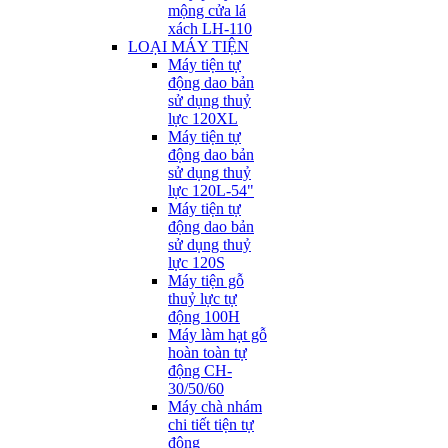
mộng cửa lá
xách LH-110
LOẠI MÁY TIỆN
Máy tiện tự
động dao bản
sử dụng thuỷ
lực 120XL
Máy tiện tự
động dao bản
sử dụng thuỷ
lực 120L-54"
Máy tiện tự
động dao bản
sử dụng thuỷ
lực 120S
Máy tiện gỗ
thuỷ lực tự
động 100H
Máy làm hạt gỗ
hoàn toàn tự
động CH-
30/50/60
Máy chà nhám
chi tiết tiện tự
động