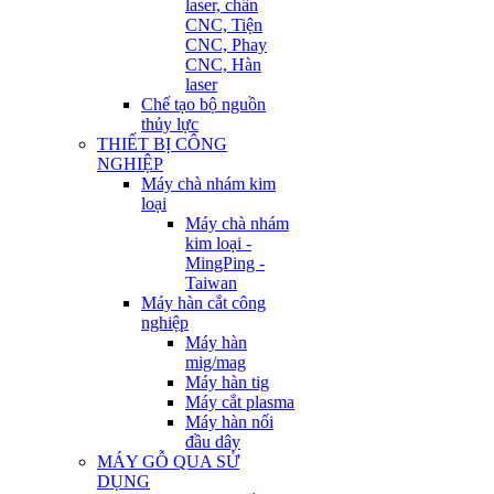
laser, chấn
CNC, Tiện
CNC, Phay
CNC, Hàn
laser
Chế tạo bộ nguồn
thủy lực
THIẾT BỊ CÔNG
NGHIỆP
Máy chà nhám kim
loại
Máy chà nhám
kim loại -
MingPing -
Taiwan
Máy hàn cắt công
nghiệp
Máy hàn
mig/mag
Máy hàn tig
Máy cắt plasma
Máy hàn nối
đầu dây
MÁY GỖ QUA SỬ
DỤNG