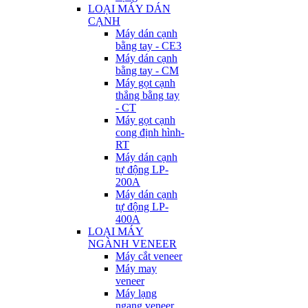
LOẠI MÁY DÁN
CẠNH
Máy dán cạnh
bằng tay - CE3
Máy dán cạnh
bằng tay - CM
Máy gọt cạnh
thẳng bằng tay
- CT
Máy gọt cạnh
cong định hình-
RT
Máy dán cạnh
tự động LP-
200A
Máy dán cạnh
tự động LP-
400A
LOẠI MÁY
NGÀNH VENEER
Máy cắt veneer
Máy may
veneer
Máy lạng
ngang veneer