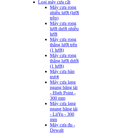
Loại máy cưa cắt
Máy cưa rong
nhiều lưỡi (lưỡi
trên)
Máy cưa rong
lưỡi dưới nhiều
lưỡi
Máy cưa rong
thẳng lưỡi trên
(1 lưỡi)
Máy cưa rong
thẳng lưỡi dưới
(1 lưỡi)
Máy cưa bàn
trượt
Máy cưa lạng
ngang băng tải
- High Point -
300 mm
Máy cưa lạng
ngang băng tải
- LiiYu - 300
mm
Máy cưa đu -
Dewalt