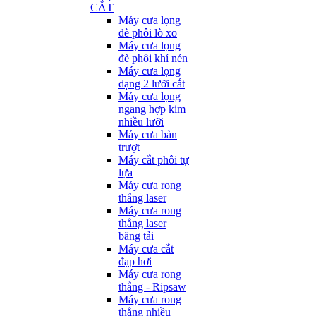
CẮT
Máy cưa lọng
đè phôi lò xo
Máy cưa lọng
đè phôi khí nén
Máy cưa lọng
dạng 2 lưỡi cắt
Máy cưa lọng
ngang hợp kim
nhiều lưỡi
Máy cưa bàn
trượt
Máy cắt phôi tự
lựa
Máy cưa rong
thẳng laser
Máy cưa rong
thẳng laser
băng tải
Máy cưa cắt
đạp hơi
Máy cưa rong
thẳng - Ripsaw
Máy cưa rong
thẳng nhiều