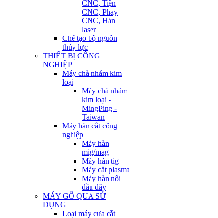
CNC, Tiện
CNC, Phay
CNC, Hàn
laser
Chế tạo bộ nguồn
thủy lực
THIẾT BỊ CÔNG
NGHIỆP
Máy chà nhám kim
loại
Máy chà nhám
kim loại -
MingPing -
Taiwan
Máy hàn cắt công
nghiệp
Máy hàn
mig/mag
Máy hàn tig
Máy cắt plasma
Máy hàn nối
đầu dây
MÁY GỖ QUA SỬ
DỤNG
Loại máy cưa cắt