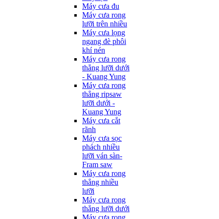
Máy cưa đu
Máy cưa rong
lưỡi trên nhiều
Máy cưa lọng
ngang đè phôi
khí nén
Máy cưa rong
thẳng lưỡi dưới
- Kuang Yung
Máy cưa rong
thẳng ripsaw
lưỡi dưới -
Kuang Yung
Máy cưa cắt
rãnh
Máy cưa sọc
phách nhiều
lưỡi ván sàn-
Fram saw
Máy cưa rong
thẳng nhiều
lưỡi
Máy cưa rong
thẳng lưỡi dưới
Máy cưa rong