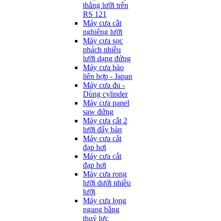
thẳng lưỡi trên
RS 121
Máy cưa cắt
nghiêng lưỡi
Máy cưa sọc
phách nhiều
lưỡi dạng đứng
Máy cưa bào
liên hợp - Japan
Máy cưa đu -
Dùng cylinder
Máy cưa panel
saw đứng
Máy cưa cắt 2
lưỡi đẩy bàn
Máy cưa cắt
đạp hơi
Máy cưa cắt
đạp hơi
Máy cưa rong
lưỡi dưới nhiều
lưỡi
Máy cưa lọng
ngang bằng
thuỷ lực