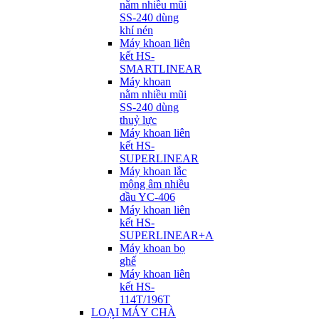
nằm nhiều mũi
SS-240 dùng
khí nén
Máy khoan liên
kết HS-
SMARTLINEAR
Máy khoan
nằm nhiều mũi
SS-240 dùng
thuỷ lực
Máy khoan liên
kết HS-
SUPERLINEAR
Máy khoan lắc
mộng âm nhiều
đầu YC-406
Máy khoan liên
kết HS-
SUPERLINEAR+A
Máy khoan bọ
ghế
Máy khoan liên
kết HS-
114T/196T
LOẠI MÁY CHÀ