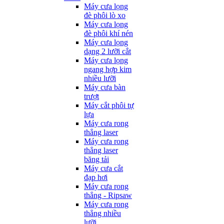
Máy cưa lọng
đè phôi lò xo
Máy cưa lọng
đè phôi khí nén
Máy cưa lọng
dạng 2 lưỡi cắt
Máy cưa lọng
ngang hợp kim
nhiều lưỡi
Máy cưa bàn
trượt
Máy cắt phôi tự
lựa
Máy cưa rong
thẳng laser
Máy cưa rong
thẳng laser
băng tải
Máy cưa cắt
đạp hơi
Máy cưa rong
thẳng - Ripsaw
Máy cưa rong
thẳng nhiều
lưỡi