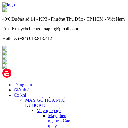
49/6 Đường số 14 - KP3 - Phường Thủ Đức - TP HCM - Việt Nam
Email: maychebiengohoaphu@gmail.com
Hotline: (+84) 913.813.412
Trang chủ
Giới thiệu
Cơ khí
MÁY GỖ HÒA PHÚ -
KUBOKE
Máy ghép gỗ
Máy ghép
ngang - Cảo
quay