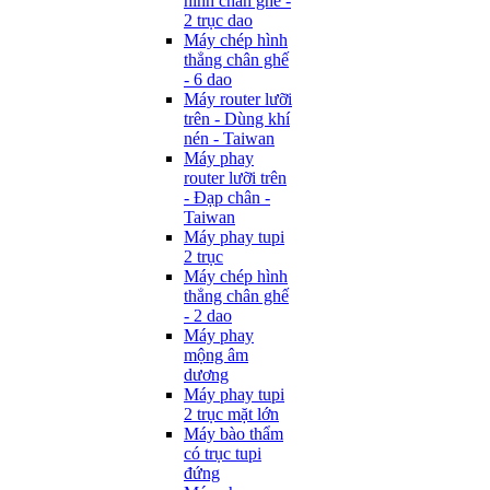
hình chân ghế -
2 trục dao
Máy chép hình
thẳng chân ghế
- 6 dao
Máy router lưỡi
trên - Dùng khí
nén - Taiwan
Máy phay
router lưỡi trên
- Đạp chân -
Taiwan
Máy phay tupi
2 trục
Máy chép hình
thẳng chân ghế
- 2 dao
Máy phay
mộng âm
dương
Máy phay tupi
2 trục mặt lớn
Máy bào thẩm
có trục tupi
đứng