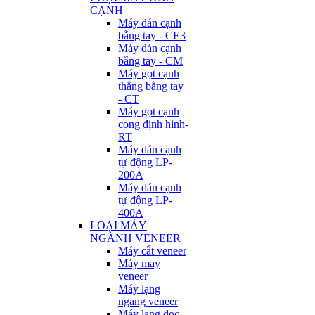
CẠNH
Máy dán cạnh
bằng tay - CE3
Máy dán cạnh
bằng tay - CM
Máy gọt cạnh
thẳng bằng tay
- CT
Máy gọt cạnh
cong định hình-
RT
Máy dán cạnh
tự động LP-
200A
Máy dán cạnh
tự động LP-
400A
LOẠI MÁY
NGÀNH VENEER
Máy cắt veneer
Máy may
veneer
Máy lạng
ngang veneer
Máy lạng dọc