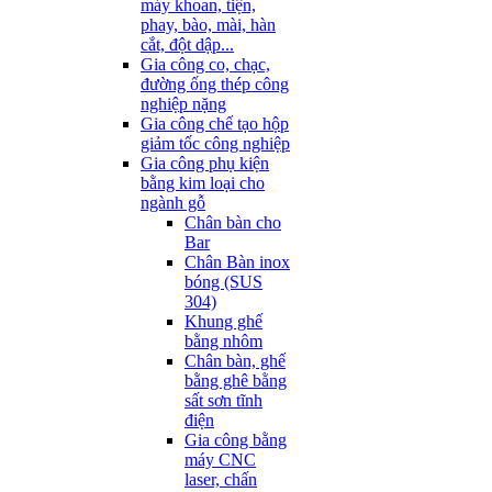
máy khoan, tiện,
phay, bào, mài, hàn
cắt, đột dập...
Gia công co, chạc,
đường ống thép công
nghiệp nặng
Gia công chế tạo hộp
giảm tốc công nghiệp
Gia công phụ kiện
bằng kim loại cho
ngành gỗ
Chân bàn cho
Bar
Chân Bàn inox
bóng (SUS
304)
Khung ghế
bằng nhôm
Chân bàn, ghế
bằng ghê bằng
sất sơn tĩnh
điện
Gia công bằng
máy CNC
laser, chấn