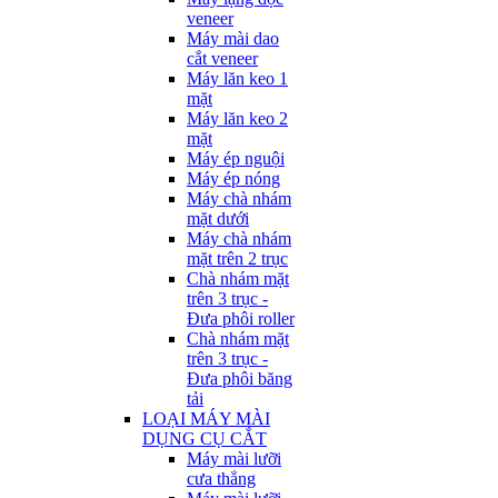
veneer
Máy mài dao
cắt veneer
Máy lăn keo 1
mặt
Máy lăn keo 2
mặt
Máy ép nguội
Máy ép nóng
Máy chà nhám
mặt dưới
Máy chà nhám
mặt trên 2 trục
Chà nhám mặt
trên 3 trục -
Đưa phôi roller
Chà nhám mặt
trên 3 trục -
Đưa phôi băng
tải
LOẠI MÁY MÀI
DỤNG CỤ CẮT
Máy mài lưỡi
cưa thẳng