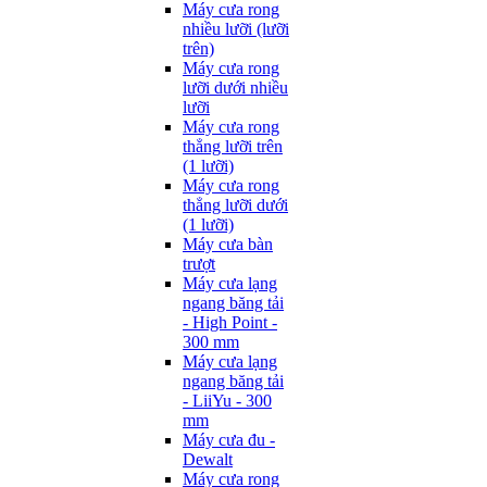
Máy cưa rong
nhiều lưỡi (lưỡi
trên)
Máy cưa rong
lưỡi dưới nhiều
lưỡi
Máy cưa rong
thẳng lưỡi trên
(1 lưỡi)
Máy cưa rong
thẳng lưỡi dưới
(1 lưỡi)
Máy cưa bàn
trượt
Máy cưa lạng
ngang băng tải
- High Point -
300 mm
Máy cưa lạng
ngang băng tải
- LiiYu - 300
mm
Máy cưa đu -
Dewalt
Máy cưa rong