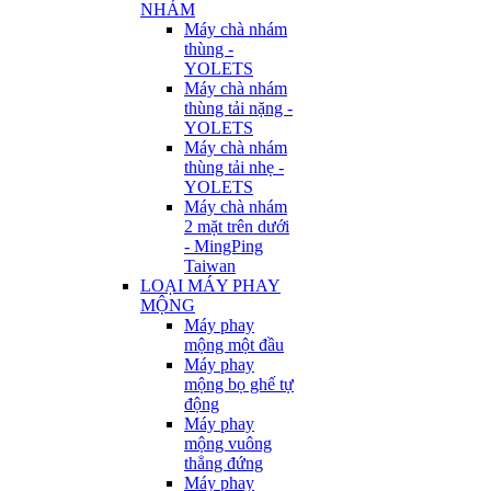
NHÁM
Máy chà nhám
thùng -
YOLETS
Máy chà nhám
thùng tải nặng -
YOLETS
Máy chà nhám
thùng tải nhẹ -
YOLETS
Máy chà nhám
2 mặt trên dưới
- MingPing
Taiwan
LOẠI MÁY PHAY
MỘNG
Máy phay
mộng một đầu
Máy phay
mộng bọ ghế tự
động
Máy phay
mộng vuông
thẳng đứng
Máy phay