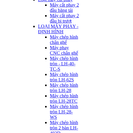
Máy cắt phay 2
đầu băng tải
Máy cắt phay 2
đầu bi trượt
LOẠI MÁY PHAY -
ĐỊNH HÌNH
Máy chép hình
chân ghế
Máy phay
CNC chân ghế
Máy chép hình
tròn - LH-40-
TC-S
Máy chép hình
tròn LH-62S
Máy chép hình
tròn LH-28
Máy chép hình
tròn LH-28TC
Máy chép hình
tròn LH-28-
WS
Máy chép hình
tròn 2 bàn LH-