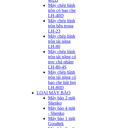
402D
Máy chép hình
tròn có bao che
LH-40D
Máy chép hình
tròn bên trong
LH-23
Máy chép hình
tròn tải nặng
LH-80
Máy chép hình
tròn tải nặng có
trục chà nhám
LH-80-4S
Máy chép hình
tròn tải nặng có
bao che hút bụi
LH-80D
LOẠI MÁY BÀO
Máy bào 2 mặt
Shenko
Máy bào 4 mặt
- Shenko
Máy bào 1 mặt
Goodtek