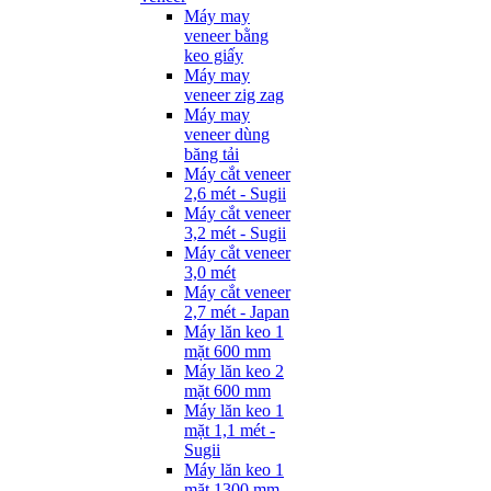
Máy may
veneer bằng
keo giấy
Máy may
veneer zig zag
Máy may
veneer dùng
băng tải
Máy cắt veneer
2,6 mét - Sugii
Máy cắt veneer
3,2 mét - Sugii
Máy cắt veneer
3,0 mét
Máy cắt veneer
2,7 mét - Japan
Máy lăn keo 1
mặt 600 mm
Máy lăn keo 2
mặt 600 mm
Máy lăn keo 1
mặt 1,1 mét -
Sugii
Máy lăn keo 1
mặt 1300 mm