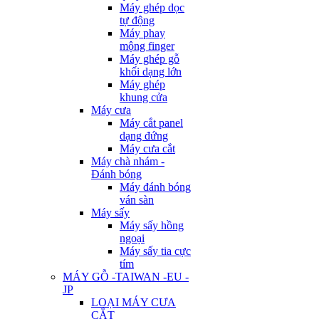
Máy ghép dọc
tự động
Máy phay
mộng finger
Máy ghép gỗ
khối dạng lớn
Máy ghép
khung cửa
Máy cưa
Máy cắt panel
dạng đứng
Máy cưa cắt
Máy chà nhám -
Đánh bóng
Máy đánh bóng
ván sàn
Máy sấy
Máy sấy hồng
ngoại
Máy sấy tia cực
tím
MÁY GỖ -TAIWAN -EU -
JP
LOẠI MÁY CƯA
CẮT