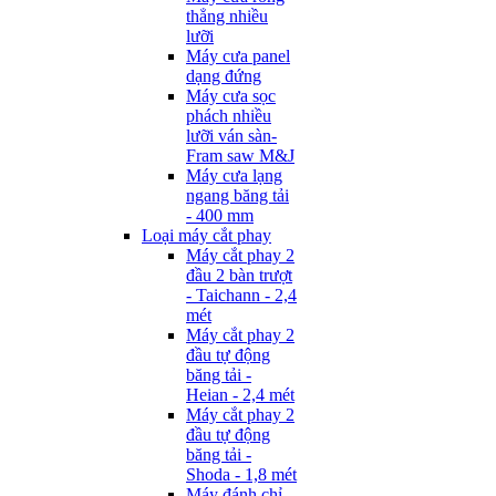
thẳng nhiều
lưỡi
Máy cưa panel
dạng đứng
Máy cưa sọc
phách nhiều
lưỡi ván sàn-
Fram saw M&J
Máy cưa lạng
ngang băng tải
- 400 mm
Loại máy cắt phay
Máy cắt phay 2
đầu 2 bàn trượt
- Taichann - 2,4
mét
Máy cắt phay 2
đầu tự động
băng tải -
Heian - 2,4 mét
Máy cắt phay 2
đầu tự động
băng tải -
Shoda - 1,8 mét
Máy đánh chỉ -