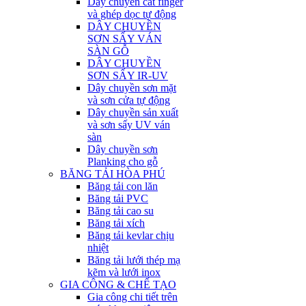
Dây chuyền cắt finger
và ghép dọc tự động
DÂY CHUYỀN
SƠN SẤY VÁN
SÀN GỖ
DÂY CHUYỀN
SƠN SẤY IR-UV
Dây chuyền sơn mặt
và sơn cửa tự động
Dây chuyền sản xuất
và sơn sấy UV ván
sàn
Dây chuyền sơn
Planking cho gỗ
BĂNG TẢI HÒA PHÚ
Băng tải con lăn
Băng tải PVC
Băng tải cao su
Băng tải xích
Băng tải kevlar chịu
nhiệt
Băng tải lưới thép mạ
kẽm và lưới inox
GIA CÔNG & CHẾ TẠO
Gia công chi tiết trên