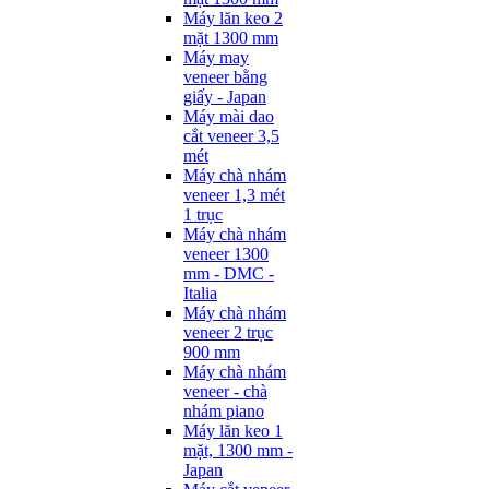
Máy lăn keo 2
mặt 1300 mm
Máy may
veneer bằng
giấy - Japan
Máy mài dao
cắt veneer 3,5
mét
Máy chà nhám
veneer 1,3 mét
1 trục
Máy chà nhám
veneer 1300
mm - DMC -
Italia
Máy chà nhám
veneer 2 trục
900 mm
Máy chà nhám
veneer - chà
nhám piano
Máy lăn keo 1
mặt, 1300 mm -
Japan