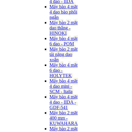
4 dao - IIDA
Máy bào 4 mặt
4 dao bào phôi
ngắn
Máy bào 2 mặt
dao thẳng -
HINOKI
Máy bào 4 mặt
6 dao - POM
Máy bào 2 mặt
tải nặng dao
xoắn
Máy bào 4 mặt
6 dao -
HOLYTEK
Máy bào 4 mặt
4 dao mini -
SCM - Itaila
Máy bào 4 mặt
4 dao - IIDA -
GDF-541
Máy bào 2 mặt
400 mm -
KUWAHARA
Máy bào 2 mặt