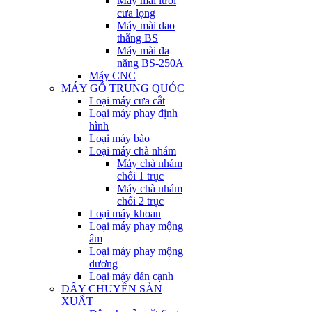
Máy mài lưỡi
cưa lọng
Máy mài dao
thẳng BS
Máy mài đa
năng BS-250A
Máy CNC
MÁY GỖ TRUNG QUÓC
Loại máy cưa cắt
Loại máy phay định
hình
Loại máy bào
Loại máy chà nhám
Máy chà nhám
chổi 1 trục
Máy chà nhám
chổi 2 trục
Loại máy khoan
Loại máy phay mộng
âm
Loại máy phay mộng
dương
Loại máy dán cạnh
DÂY CHUYỀN SẢN
XUẤT