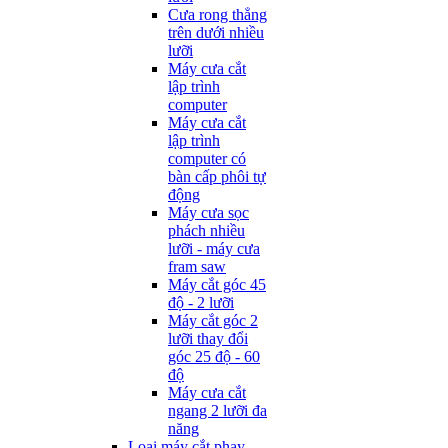
Cưa rong thẳng
trên dưới nhiều
lưỡi
Máy cưa cắt
lập trình
computer
Máy cưa cắt
lập trình
computer có
bàn cấp phôi tự
động
Máy cưa sọc
phách nhiều
lưỡi - máy cưa
fram saw
Máy cắt góc 45
độ - 2 lưỡi
Máy cắt góc 2
lưỡi thay đổi
góc 25 độ - 60
độ
Máy cưa cắt
ngang 2 lưỡi đa
năng
Loại máy cắt phay