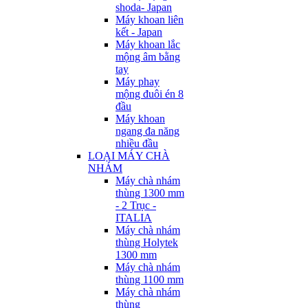
shoda- Japan
Máy khoan liên
kết - Japan
Máy khoan lắc
mộng âm bằng
tay
Máy phay
mộng đuôi én 8
đầu
Máy khoan
ngang đa năng
nhiều đầu
LOẠI MÁY CHÀ
NHÁM
Máy chà nhám
thùng 1300 mm
- 2 Trục -
ITALIA
Máy chà nhám
thùng Holytek
1300 mm
Máy chà nhám
thùng 1100 mm
Máy chà nhám
thùng