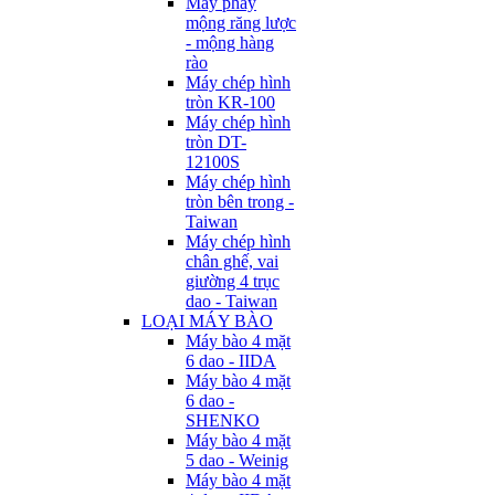
Máy phay
mộng răng lược
- mộng hàng
rào
Máy chép hình
tròn KR-100
Máy chép hình
tròn DT-
12100S
Máy chép hình
tròn bên trong -
Taiwan
Máy chép hình
chân ghế, vai
giường 4 trục
dao - Taiwan
LOẠI MÁY BÀO
Máy bào 4 mặt
6 dao - IIDA
Máy bào 4 mặt
6 dao -
SHENKO
Máy bào 4 mặt
5 dao - Weinig
Máy bào 4 mặt