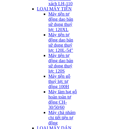
xách LH-110
LOẠI MÁY TIỆN
Máy tiện tự
động dao bản
sử dụng thuỷ
lực 120XL
Máy tiện tự
động dao bản
sử dụng thuỷ
lực 120L-54"
Máy tiện tự
động dao bản
sử dụng thuỷ
lực 120S
Máy tiện gỗ
thuỷ lực tự
động 100H
Máy làm hạt gỗ
hoàn toàn tự
động CH-
30/50/60
Máy chà nhám
chi tiết tiện tự
động
LOẠI MÁY DÁN