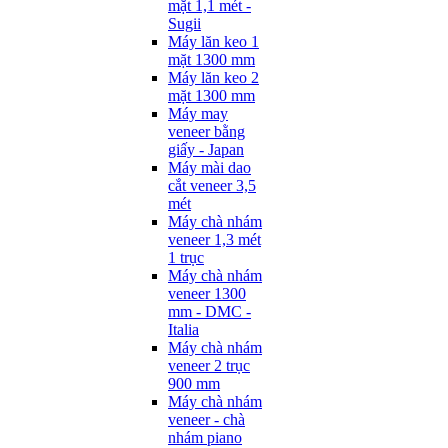
mặt 1,1 mét -
Sugii
Máy lăn keo 1
mặt 1300 mm
Máy lăn keo 2
mặt 1300 mm
Máy may
veneer bằng
giấy - Japan
Máy mài dao
cắt veneer 3,5
mét
Máy chà nhám
veneer 1,3 mét
1 trục
Máy chà nhám
veneer 1300
mm - DMC -
Italia
Máy chà nhám
veneer 2 trục
900 mm
Máy chà nhám
veneer - chà
nhám piano