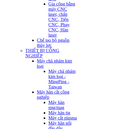
Gia công bằng
máy CNC
laser, chấn
CNC, Tiện
CNC, Phay
CNC, Hàn
laser
Chế tạo bộ nguồn
thủy lực
THIẾT BỊ CÔNG
NGHIỆP
Máy chà nhám kim
loại
Máy chà nhám
kim loại -
MingPing -
Taiwan
Máy hàn cắt công
nghiệp
Máy hàn
mig/mag
Máy hàn tig
Máy cắt plasma
Máy hàn nối
đầu dây