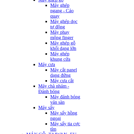
Máy ghép
ngang - Cảo
quay
Máy ghép dọc
tự động
Máy phay
mộng finger
Máy ghép gỗ
khối dạng lớn
Máy ghép
khung cửa
Máy cưa
Máy cắt panel
dạng đứng
Máy cưa cắt
Máy chà nhám -
Đánh bóng
Máy đánh bóng
ván sàn
Máy sấy
Máy sấy hồng
ngoại
Máy sấy tia cực
tím