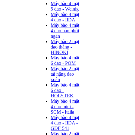
Máy bào 4 mặt
5 dao - Weinig
Máy bào 4 mặt
4 dao - IIDA
Máy bào 4 mặt
4 dao bào phôi
ngắn
Máy bào 2 mặt
dao thẳng -
HINOKI
Máy bào 4 mặt
6 dao - POM
Máy bào 2 mặt
tải nặng dao
xoắn
Máy bào 4 mặt
6 dao -
HOLYTEK
Máy bào 4 mặt
4 dao mini -
SCM - Itaila
Máy bào 4 mặt
4 dao - IIDA -
GDF-541
Máy bào 2 mặt