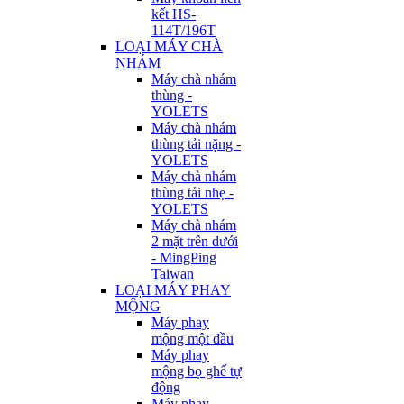
kết HS-
114T/196T
LOẠI MÁY CHÀ
NHÁM
Máy chà nhám
thùng -
YOLETS
Máy chà nhám
thùng tải nặng -
YOLETS
Máy chà nhám
thùng tải nhẹ -
YOLETS
Máy chà nhám
2 mặt trên dưới
- MingPing
Taiwan
LOẠI MÁY PHAY
MỘNG
Máy phay
mộng một đầu
Máy phay
mộng bọ ghế tự
động
Máy phay