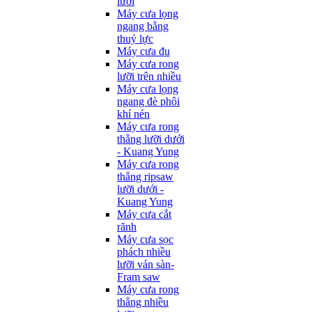
lưỡi
Máy cưa lọng
ngang bằng
thuỷ lực
Máy cưa đu
Máy cưa rong
lưỡi trên nhiều
Máy cưa lọng
ngang đè phôi
khí nén
Máy cưa rong
thẳng lưỡi dưới
- Kuang Yung
Máy cưa rong
thẳng ripsaw
lưỡi dưới -
Kuang Yung
Máy cưa cắt
rãnh
Máy cưa sọc
phách nhiều
lưỡi ván sàn-
Fram saw
Máy cưa rong
thẳng nhiều