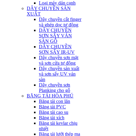
Loại máy dán cạnh
DÂY CHUYỀN SẢN
XUẤT
Dây chuyền cắt finger
và ghép dọc tự động
DÂY CHUYỀN
SƠN SẤY VÁN
SÀN GỖ
DÂY CHUYỀN
SƠN SẤY IR-UV
Dây chuyền sơn mặt
và sơn cửa tự động
Dây chuyền sản xuất
và sơn sấy UV ván
sàn
Dây chuyền sơn
Planking cho gỗ
BĂNG TẢI HÒA PHÚ
Băng tải con lăn
Băng tải PVC
Băng tải cao su
Băng tải xích
Băng tải kevlar chịu
nhiệt
Băng tải lưới thép mạ