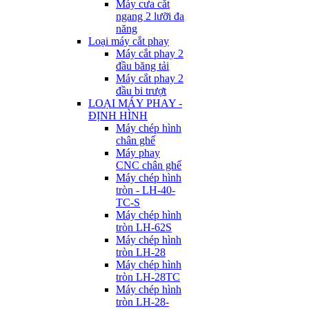
Máy cưa cắt
ngang 2 lưỡi đa
năng
Loại máy cắt phay
Máy cắt phay 2
đầu băng tải
Máy cắt phay 2
đầu bi trượt
LOẠI MÁY PHAY -
ĐỊNH HÌNH
Máy chép hình
chân ghế
Máy phay
CNC chân ghế
Máy chép hình
tròn - LH-40-
TC-S
Máy chép hình
tròn LH-62S
Máy chép hình
tròn LH-28
Máy chép hình
tròn LH-28TC
Máy chép hình
tròn LH-28-