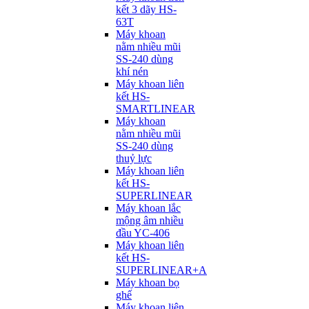
kết 3 dãy HS-
63T
Máy khoan
nằm nhiều mũi
SS-240 dùng
khí nén
Máy khoan liên
kết HS-
SMARTLINEAR
Máy khoan
nằm nhiều mũi
SS-240 dùng
thuỷ lực
Máy khoan liên
kết HS-
SUPERLINEAR
Máy khoan lắc
mộng âm nhiều
đầu YC-406
Máy khoan liên
kết HS-
SUPERLINEAR+A
Máy khoan bọ
ghế
Máy khoan liên