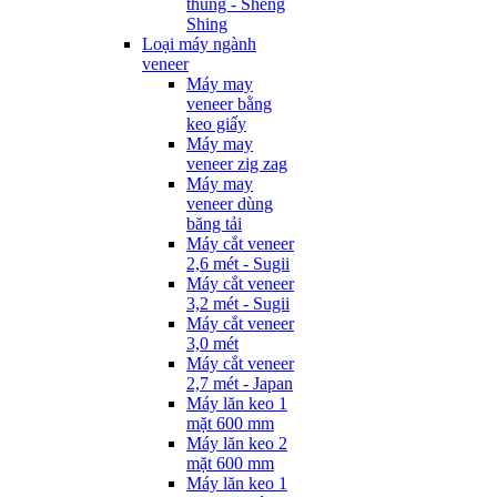
thùng - Sheng
Shing
Loại máy ngành
veneer
Máy may
veneer bằng
keo giấy
Máy may
veneer zig zag
Máy may
veneer dùng
băng tải
Máy cắt veneer
2,6 mét - Sugii
Máy cắt veneer
3,2 mét - Sugii
Máy cắt veneer
3,0 mét
Máy cắt veneer
2,7 mét - Japan
Máy lăn keo 1
mặt 600 mm
Máy lăn keo 2
mặt 600 mm
Máy lăn keo 1