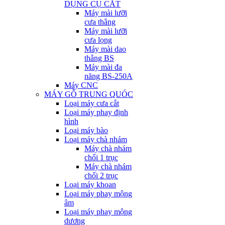
DỤNG CỤ CẮT
Máy mài lưỡi
cưa thẳng
Máy mài lưỡi
cưa lọng
Máy mài dao
thẳng BS
Máy mài đa
năng BS-250A
Máy CNC
MÁY GỖ TRUNG QUÓC
Loại máy cưa cắt
Loại máy phay định
hình
Loại máy bào
Loại máy chà nhám
Máy chà nhám
chổi 1 trục
Máy chà nhám
chổi 2 trục
Loại máy khoan
Loại máy phay mộng
âm
Loại máy phay mộng
dương