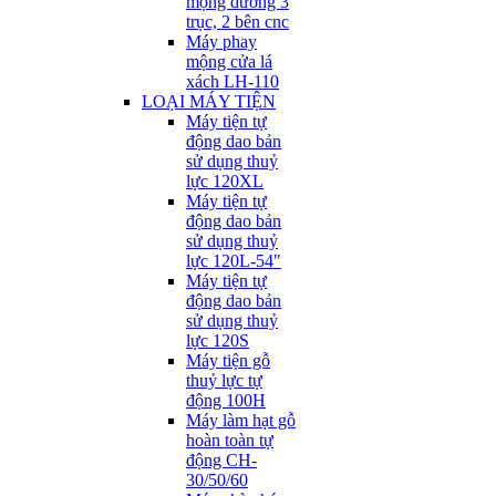
mộng dương 3
trục, 2 bên cnc
Máy phay
mộng cửa lá
xách LH-110
LOẠI MÁY TIỆN
Máy tiện tự
động dao bản
sử dụng thuỷ
lực 120XL
Máy tiện tự
động dao bản
sử dụng thuỷ
lực 120L-54"
Máy tiện tự
động dao bản
sử dụng thuỷ
lực 120S
Máy tiện gỗ
thuỷ lực tự
động 100H
Máy làm hạt gỗ
hoàn toàn tự
động CH-
30/50/60