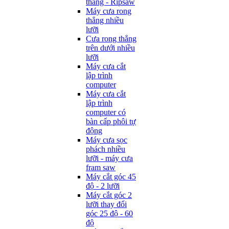
thẳng - Ripsaw
Máy cưa rong
thẳng nhiều
lưỡi
Cưa rong thẳng
trên dưới nhiều
lưỡi
Máy cưa cắt
lập trình
computer
Máy cưa cắt
lập trình
computer có
bàn cấp phôi tự
động
Máy cưa sọc
phách nhiều
lưỡi - máy cưa
fram saw
Máy cắt góc 45
độ - 2 lưỡi
Máy cắt góc 2
lưỡi thay đổi
góc 25 độ - 60
độ