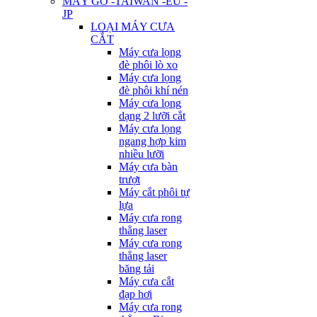
MÁY GỖ -TAIWAN -EU -
JP
LOẠI MÁY CƯA
CẮT
Máy cưa lọng
đè phôi lò xo
Máy cưa lọng
đè phôi khí nén
Máy cưa lọng
dạng 2 lưỡi cắt
Máy cưa lọng
ngang hợp kim
nhiều lưỡi
Máy cưa bàn
trượt
Máy cắt phôi tự
lựa
Máy cưa rong
thẳng laser
Máy cưa rong
thẳng laser
băng tải
Máy cưa cắt
đạp hơi
Máy cưa rong