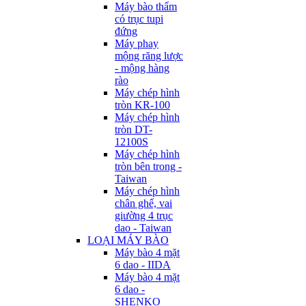
Máy bào thẩm
có trục tupi
đứng
Máy phay
mộng răng lược
- mộng hàng
rào
Máy chép hình
tròn KR-100
Máy chép hình
tròn DT-
12100S
Máy chép hình
tròn bên trong -
Taiwan
Máy chép hình
chân ghế, vai
giường 4 trục
dao - Taiwan
LOẠI MÁY BÀO
Máy bào 4 mặt
6 dao - IIDA
Máy bào 4 mặt
6 dao -
SHENKO