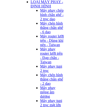
LOẠI MÁY PHAY -
ĐỊNH HÌNH
Máy phay chép
hình chân ghế -
2 trục dao
Máy chép hình
thẳng chân ghế
- 6 dao
Máy router lưỡi
trên - Dùng khí
nén - Taiwan
Máy phay
router lưỡi trên
- Đạp chân -
Taiwan
Máy phay tupi
2 trục
Máy chép hình
thẳng chân ghế
- 2 dao
Máy phay
mộng âm
dương
Máy phay tupi
2 trục mặt lớn