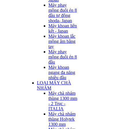
Máy phay
mộng đuôi én 8
đầu tự động
shoda- Japan
Máy khoan liên
kết - Japan
Máy khoan lắc
mộng âm bằng
tay
Máy phay
mộng đuôi én 8
đầu
Máy khoan
ngang đa năng
nhiều đầu
LOẠI MÁY CHÀ
NHÁM
Máy chà nhám
thùng 1300 mm
- 2 Trục -
ITALIA
Máy chà nhám
thùng Holytek
1300 mm