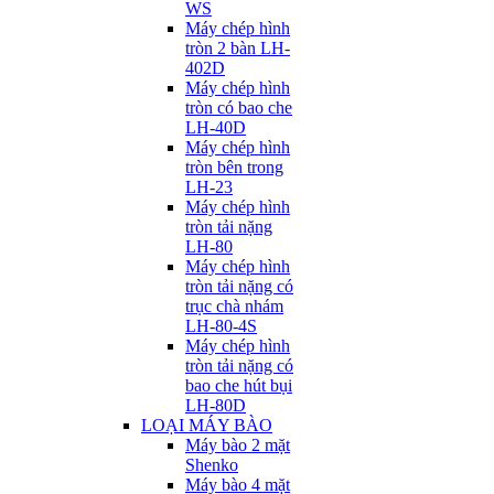
WS
Máy chép hình
tròn 2 bàn LH-
402D
Máy chép hình
tròn có bao che
LH-40D
Máy chép hình
tròn bên trong
LH-23
Máy chép hình
tròn tải nặng
LH-80
Máy chép hình
tròn tải nặng có
trục chà nhám
LH-80-4S
Máy chép hình
tròn tải nặng có
bao che hút bụi
LH-80D
LOẠI MÁY BÀO
Máy bào 2 mặt
Shenko
Máy bào 4 mặt