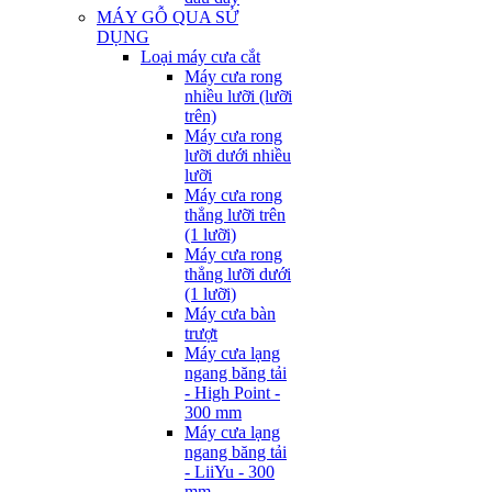
MÁY GỖ QUA SỬ
DỤNG
Loại máy cưa cắt
Máy cưa rong
nhiều lưỡi (lưỡi
trên)
Máy cưa rong
lưỡi dưới nhiều
lưỡi
Máy cưa rong
thẳng lưỡi trên
(1 lưỡi)
Máy cưa rong
thẳng lưỡi dưới
(1 lưỡi)
Máy cưa bàn
trượt
Máy cưa lạng
ngang băng tải
- High Point -
300 mm
Máy cưa lạng
ngang băng tải
- LiiYu - 300
mm