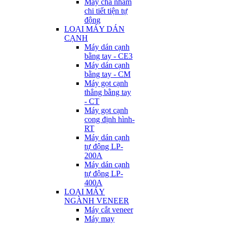
Máy chà nhám
chi tiết tiện tự
động
LOẠI MÁY DÁN
CẠNH
Máy dán cạnh
bằng tay - CE3
Máy dán cạnh
bằng tay - CM
Máy gọt cạnh
thẳng bằng tay
- CT
Máy gọt cạnh
cong định hình-
RT
Máy dán cạnh
tự động LP-
200A
Máy dán cạnh
tự động LP-
400A
LOẠI MÁY
NGÀNH VENEER
Máy cắt veneer
Máy may