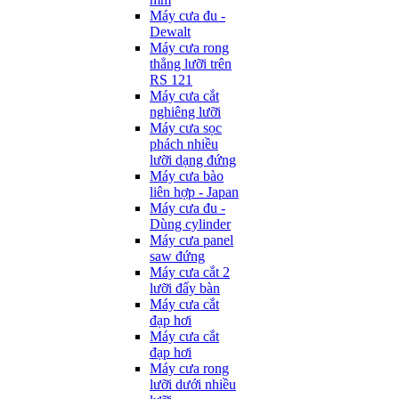
Máy cưa đu -
Dewalt
Máy cưa rong
thẳng lưỡi trên
RS 121
Máy cưa cắt
nghiêng lưỡi
Máy cưa sọc
phách nhiều
lưỡi dạng đứng
Máy cưa bào
liên hợp - Japan
Máy cưa đu -
Dùng cylinder
Máy cưa panel
saw đứng
Máy cưa cắt 2
lưỡi đẩy bàn
Máy cưa cắt
đạp hơi
Máy cưa cắt
đạp hơi
Máy cưa rong
lưỡi dưới nhiều