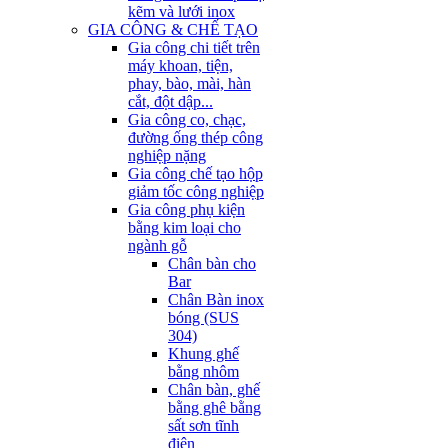
kẽm và lưới inox
GIA CÔNG & CHẾ TẠO
Gia công chi tiết trên
máy khoan, tiện,
phay, bào, mài, hàn
cắt, đột dập...
Gia công co, chạc,
đường ống thép công
nghiệp nặng
Gia công chế tạo hộp
giảm tốc công nghiệp
Gia công phụ kiện
bằng kim loại cho
ngành gỗ
Chân bàn cho
Bar
Chân Bàn inox
bóng (SUS
304)
Khung ghế
bằng nhôm
Chân bàn, ghế
bằng ghê bằng
sất sơn tĩnh
điện