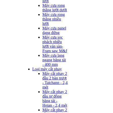
lưỡi
Máy cưa rong
thẳng lưỡi dưới
Máy cưa rong
thẳng nhiều
lưỡi
Máy cưa panel
dạng đứng
Máy cưa sọc
phách nhiều
lưỡi ván sàn-
Fram saw M&J
Máy cưa lạng
ngang băng tải
- 400 mm
Loại máy cắt phay
Máy cắt phay 2
đầu 2 bàn trượt
- Taichann - 2,4
mét
Máy cắt phay 2
đầu tự động
băng tải -
Heian - 2,4 mét
Máy cắt phay 2