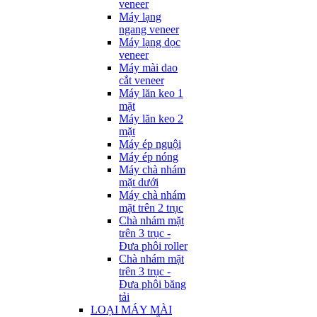
veneer
Máy lạng
ngang veneer
Máy lạng dọc
veneer
Máy mài dao
cắt veneer
Máy lăn keo 1
mặt
Máy lăn keo 2
mặt
Máy ép nguội
Máy ép nóng
Máy chà nhám
mặt dưới
Máy chà nhám
mặt trên 2 trục
Chà nhám mặt
trên 3 trục -
Đưa phôi roller
Chà nhám mặt
trên 3 trục -
Đưa phôi băng
tải
LOẠI MÁY MÀI