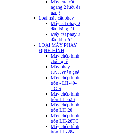
Máy cưa cắt
ngang 2 lưỡi đa
năng
Loại máy cắt phay
Máy cắt phay 2
đầu băng tải
Máy cắt phay 2
đầu bi trượt
LOẠI MÁY PHAY -
ĐỊNH HÌNH
Máy chép hình
chân ghế
Máy phay
CNC chân ghế
Máy chép hình
tròn - LH-40-
TC-S
Máy chép hình
tròn LH-62S
Máy chép hình
tròn LH-28
Máy chép hình
tròn LH-28TC
Máy chép hình
tròn LH-28-