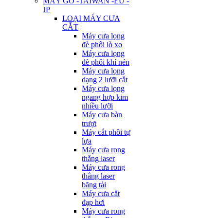
MÁY GỖ -TAIWAN -EU -
JP
LOẠI MÁY CƯA
CẮT
Máy cưa lọng
đè phôi lò xo
Máy cưa lọng
đè phôi khí nén
Máy cưa lọng
dạng 2 lưỡi cắt
Máy cưa lọng
ngang hợp kim
nhiều lưỡi
Máy cưa bàn
trượt
Máy cắt phôi tự
lựa
Máy cưa rong
thẳng laser
Máy cưa rong
thẳng laser
băng tải
Máy cưa cắt
đạp hơi
Máy cưa rong