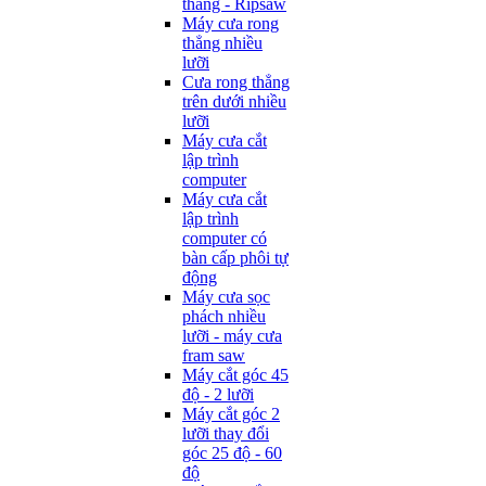
thẳng - Ripsaw
Máy cưa rong
thẳng nhiều
lưỡi
Cưa rong thẳng
trên dưới nhiều
lưỡi
Máy cưa cắt
lập trình
computer
Máy cưa cắt
lập trình
computer có
bàn cấp phôi tự
động
Máy cưa sọc
phách nhiều
lưỡi - máy cưa
fram saw
Máy cắt góc 45
độ - 2 lưỡi
Máy cắt góc 2
lưỡi thay đổi
góc 25 độ - 60
độ