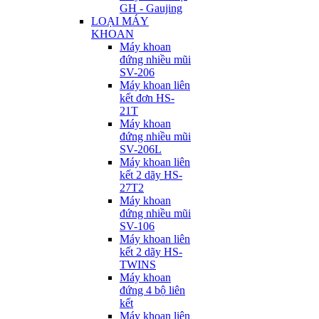
GH - Gaujing
LOẠI MÁY
KHOAN
Máy khoan
đứng nhiều mũi
SV-206
Máy khoan liên
kết đơn HS-
21T
Máy khoan
đứng nhiều mũi
SV-206L
Máy khoan liên
kết 2 dãy HS-
27T2
Máy khoan
đứng nhiều mũi
SV-106
Máy khoan liên
kết 2 dãy HS-
TWINS
Máy khoan
đứng 4 bộ liên
kết
Máy khoan liên