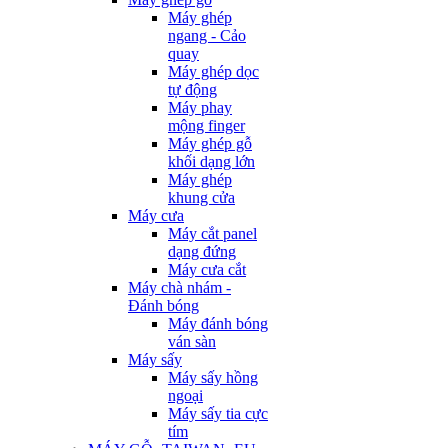
Máy ghép
ngang - Cảo
quay
Máy ghép dọc
tự động
Máy phay
mộng finger
Máy ghép gỗ
khối dạng lớn
Máy ghép
khung cửa
Máy cưa
Máy cắt panel
dạng đứng
Máy cưa cắt
Máy chà nhám -
Đánh bóng
Máy đánh bóng
ván sàn
Máy sấy
Máy sấy hồng
ngoại
Máy sấy tia cực
tím