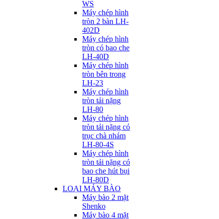
WS
Máy chép hình
tròn 2 bàn LH-
402D
Máy chép hình
tròn có bao che
LH-40D
Máy chép hình
tròn bên trong
LH-23
Máy chép hình
tròn tải nặng
LH-80
Máy chép hình
tròn tải nặng có
trục chà nhám
LH-80-4S
Máy chép hình
tròn tải nặng có
bao che hút bụi
LH-80D
LOẠI MÁY BÀO
Máy bào 2 mặt
Shenko
Máy bào 4 mặt