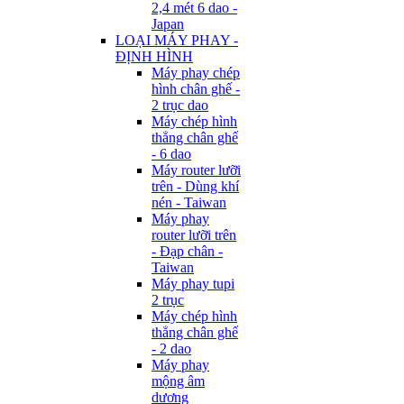
2,4 mét 6 dao -
Japan
LOẠI MÁY PHAY -
ĐỊNH HÌNH
Máy phay chép
hình chân ghế -
2 trục dao
Máy chép hình
thẳng chân ghế
- 6 dao
Máy router lưỡi
trên - Dùng khí
nén - Taiwan
Máy phay
router lưỡi trên
- Đạp chân -
Taiwan
Máy phay tupi
2 trục
Máy chép hình
thẳng chân ghế
- 2 dao
Máy phay
mộng âm
dương