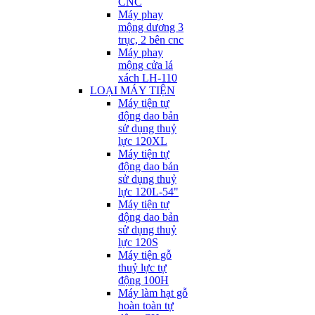
CNC
Máy phay
mộng dương 3
trục, 2 bên cnc
Máy phay
mộng cửa lá
xách LH-110
LOẠI MÁY TIỆN
Máy tiện tự
động dao bản
sử dụng thuỷ
lực 120XL
Máy tiện tự
động dao bản
sử dụng thuỷ
lực 120L-54"
Máy tiện tự
động dao bản
sử dụng thuỷ
lực 120S
Máy tiện gỗ
thuỷ lực tự
động 100H
Máy làm hạt gỗ
hoàn toàn tự