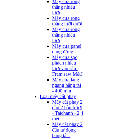
Máy cưa rong
thẳng nhiều
lưỡi
Máy cưa rong
thẳng lưỡi dưới
Máy cưa rong
thẳng nhiều
lưỡi
Máy cưa panel
dạng đứng
Máy cưa sọc
phách nhiều
lưỡi ván sàn-
Fram saw M&J
Máy cưa lạng
ngang băng tải
- 400 mm
Loại máy cắt phay
Máy cắt phay 2
đầu 2 bàn trượt
- Taichann - 2,4
mét
Máy cắt phay 2
đầu tự động
băng tải -