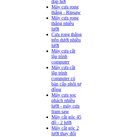
đạp hơi
Máy cưa rong
thẳng - Ripsaw
Máy cưa rong
thẳng nhiều
lưỡi
Cưa rong thẳng
trên dưới nhiều
lưỡi
Máy cưa cắt
lập trình
computer
Máy cưa cắt
lập trình
computer có
bàn cấp phôi tự
động
Máy cưa sọc
phách nhiều
lưỡi - máy cưa
fram saw
Máy cắt góc 45
độ - 2 lưỡi
Máy cắt góc 2
lưỡi thay đổi