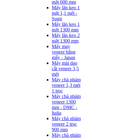
mặt 600 mm
Máy lăn keo 1
mặt 1,1 mét -
Sugii
Máy lăn keo 1
mặt 1300 mm
Máy lăn keo 2
mặt 1300 mm
Máy may
veneer bằng
giấy - Japan
Máy mài dao
cắt veneer 3,5
mét
Máy chà nhám
veneer 1,3 mét
1 trục
Máy chà nhám
veneer 1300
mm - DMC -
Italia
Máy chà nhám
veneer 2 trục
900 mm
Máy chà nhám