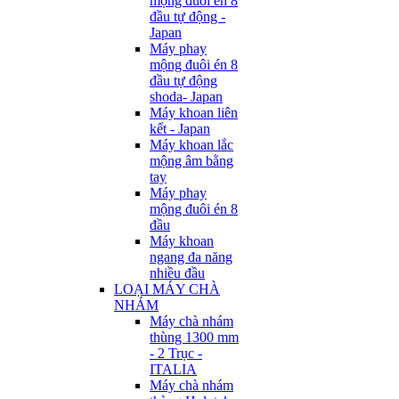
mộng đuôi én 8
đầu tự động -
Japan
Máy phay
mộng đuôi én 8
đầu tự động
shoda- Japan
Máy khoan liên
kết - Japan
Máy khoan lắc
mộng âm bằng
tay
Máy phay
mộng đuôi én 8
đầu
Máy khoan
ngang đa năng
nhiều đầu
LOẠI MÁY CHÀ
NHÁM
Máy chà nhám
thùng 1300 mm
- 2 Trục -
ITALIA
Máy chà nhám