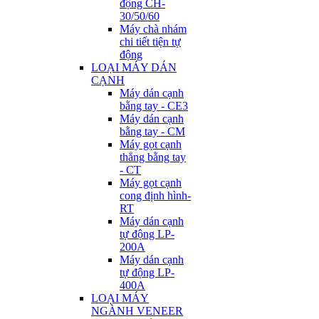
động CH-
30/50/60
Máy chà nhám
chi tiết tiện tự
động
LOẠI MÁY DÁN
CẠNH
Máy dán cạnh
bằng tay - CE3
Máy dán cạnh
bằng tay - CM
Máy gọt cạnh
thẳng bằng tay
- CT
Máy gọt cạnh
cong định hình-
RT
Máy dán cạnh
tự động LP-
200A
Máy dán cạnh
tự động LP-
400A
LOẠI MÁY
NGÀNH VENEER