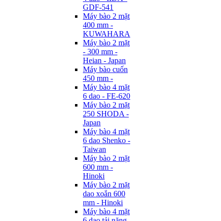
GDF-541
Máy bào 2 mặt
400 mm -
KUWAHARA
Máy bào 2 mặt
- 300 mm -
Heian - Japan
Máy bào cuốn
450 mm -
Máy bào 4 mặt
6 dao - FE-620
Máy bào 2 mặt
250 SHODA -
Japan
Máy bào 4 mặt
6 dao Shenko -
Taiwan
Máy bào 2 mặt
600 mm -
Hinoki
Máy bào 2 mặt
dao xoắn 600
mm - Hinoki
Máy bào 4 mặt
6 dao tải nặng -