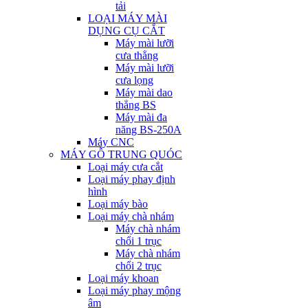
tải
LOẠI MÁY MÀI
DỤNG CỤ CẮT
Máy mài lưỡi
cưa thẳng
Máy mài lưỡi
cưa lọng
Máy mài dao
thẳng BS
Máy mài đa
năng BS-250A
Máy CNC
MÁY GỖ TRUNG QUÓC
Loại máy cưa cắt
Loại máy phay định
hình
Loại máy bào
Loại máy chà nhám
Máy chà nhám
chổi 1 trục
Máy chà nhám
chổi 2 trục
Loại máy khoan
Loại máy phay mộng
âm