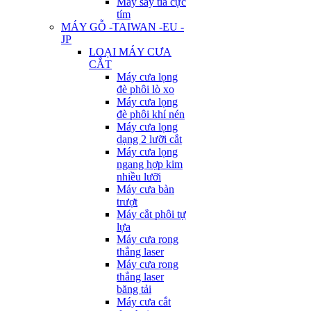
Máy sấy tia cực
tím
MÁY GỖ -TAIWAN -EU -
JP
LOẠI MÁY CƯA
CẮT
Máy cưa lọng
đè phôi lò xo
Máy cưa lọng
đè phôi khí nén
Máy cưa lọng
dạng 2 lưỡi cắt
Máy cưa lọng
ngang hợp kim
nhiều lưỡi
Máy cưa bàn
trượt
Máy cắt phôi tự
lựa
Máy cưa rong
thẳng laser
Máy cưa rong
thẳng laser
băng tải
Máy cưa cắt