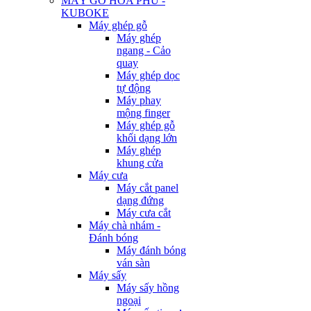
MÁY GỖ HÒA PHÚ -
KUBOKE
Máy ghép gỗ
Máy ghép
ngang - Cảo
quay
Máy ghép dọc
tự động
Máy phay
mộng finger
Máy ghép gỗ
khối dạng lớn
Máy ghép
khung cửa
Máy cưa
Máy cắt panel
dạng đứng
Máy cưa cắt
Máy chà nhám -
Đánh bóng
Máy đánh bóng
ván sàn
Máy sấy
Máy sấy hồng
ngoại