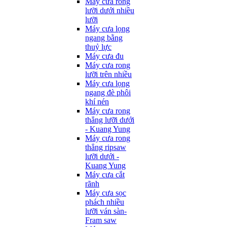
Máy cưa rong
lưỡi dưới nhiều
lưỡi
Máy cưa lọng
ngang bằng
thuỷ lực
Máy cưa đu
Máy cưa rong
lưỡi trên nhiều
Máy cưa lọng
ngang đè phôi
khí nén
Máy cưa rong
thẳng lưỡi dưới
- Kuang Yung
Máy cưa rong
thẳng ripsaw
lưỡi dưới -
Kuang Yung
Máy cưa cắt
rãnh
Máy cưa sọc
phách nhiều
lưỡi ván sàn-
Fram saw