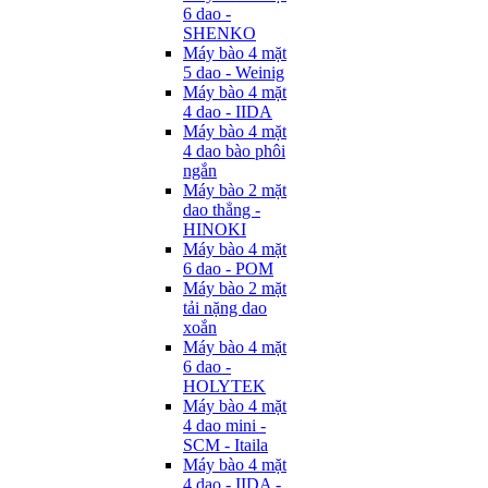
6 dao -
SHENKO
Máy bào 4 mặt
5 dao - Weinig
Máy bào 4 mặt
4 dao - IIDA
Máy bào 4 mặt
4 dao bào phôi
ngắn
Máy bào 2 mặt
dao thẳng -
HINOKI
Máy bào 4 mặt
6 dao - POM
Máy bào 2 mặt
tải nặng dao
xoắn
Máy bào 4 mặt
6 dao -
HOLYTEK
Máy bào 4 mặt
4 dao mini -
SCM - Itaila
Máy bào 4 mặt
4 dao - IIDA -