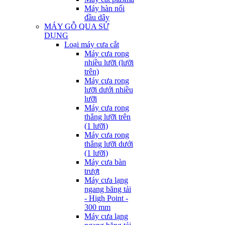
Máy hàn nối
đầu dây
MÁY GỖ QUA SỬ
DỤNG
Loại máy cưa cắt
Máy cưa rong
nhiều lưỡi (lưỡi
trên)
Máy cưa rong
lưỡi dưới nhiều
lưỡi
Máy cưa rong
thẳng lưỡi trên
(1 lưỡi)
Máy cưa rong
thẳng lưỡi dưới
(1 lưỡi)
Máy cưa bàn
trượt
Máy cưa lạng
ngang băng tải
- High Point -
300 mm
Máy cưa lạng