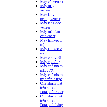
Máy cắt veneer
Máy may
veneer
Máy lạng
ngang veneer
Máy lạng dọc
veneer
Máy mài dao
cắt veneer
Máy lăn keo 1
mặt
Máy lăn keo 2
mặt
Máy ép nguội
Máy ép nóng
Máy chà nhám
mặt dưới
Máy chà nhám
mặt trên 2 trục
Chà nhám mặt
trên 3 trục -
Đưa phôi roller
Chà nhám mặt
trên 3 trục -
Đưa phôi băng