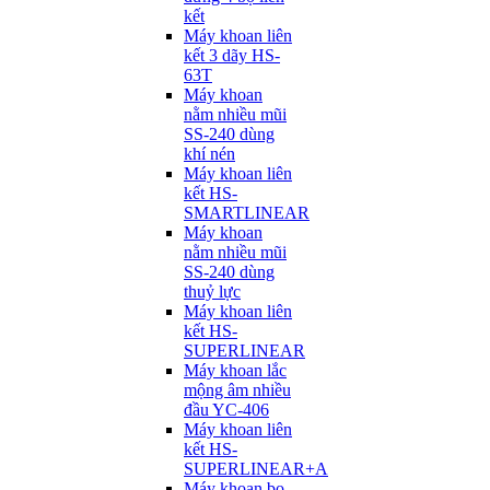
kết
Máy khoan liên
kết 3 dãy HS-
63T
Máy khoan
nằm nhiều mũi
SS-240 dùng
khí nén
Máy khoan liên
kết HS-
SMARTLINEAR
Máy khoan
nằm nhiều mũi
SS-240 dùng
thuỷ lực
Máy khoan liên
kết HS-
SUPERLINEAR
Máy khoan lắc
mộng âm nhiều
đầu YC-406
Máy khoan liên
kết HS-
SUPERLINEAR+A
Máy khoan bọ