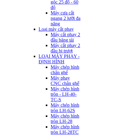
góc 25 độ - 60
độ
Máy cưa cắt
ngang 2 lưỡi đa
năng
Loại máy cắt phay
Máy cắt phay 2
đầu băng tải
Máy cắt phay 2
đầu bi trượt
LOẠI MÁY PHAY -
ĐỊNH HÌNH
Máy chép hình
chân ghế
Máy phay
CNC chân ghế
Máy chép hình
tròn - LH-40-
TC-S
Máy chép hình
tròn LH-62S
Máy chép hình
tròn LH-28
Máy chép hình
tròn LH-28TC