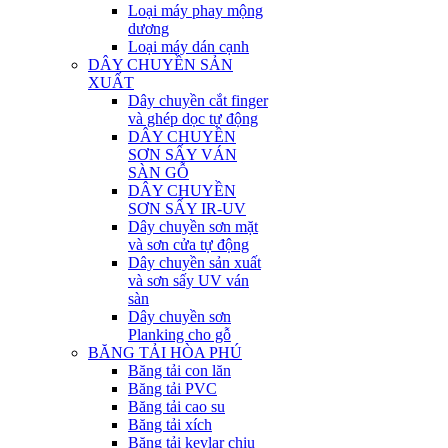
Loại máy phay mộng
dương
Loại máy dán cạnh
DÂY CHUYỀN SẢN
XUẤT
Dây chuyền cắt finger
và ghép dọc tự động
DÂY CHUYỀN
SƠN SẤY VÁN
SÀN GỖ
DÂY CHUYỀN
SƠN SẤY IR-UV
Dây chuyền sơn mặt
và sơn cửa tự động
Dây chuyền sản xuất
và sơn sấy UV ván
sàn
Dây chuyền sơn
Planking cho gỗ
BĂNG TẢI HÒA PHÚ
Băng tải con lăn
Băng tải PVC
Băng tải cao su
Băng tải xích
Băng tải kevlar chịu