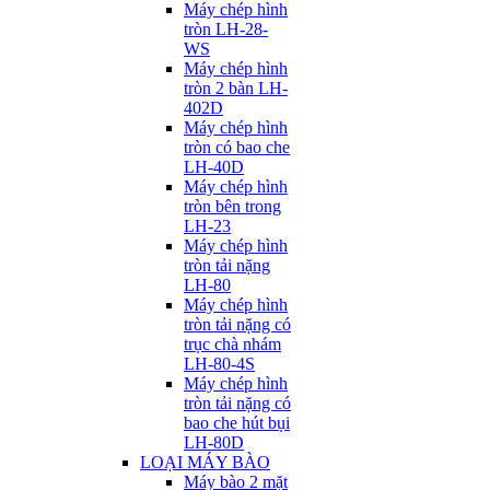
Máy chép hình
tròn LH-28-
WS
Máy chép hình
tròn 2 bàn LH-
402D
Máy chép hình
tròn có bao che
LH-40D
Máy chép hình
tròn bên trong
LH-23
Máy chép hình
tròn tải nặng
LH-80
Máy chép hình
tròn tải nặng có
trục chà nhám
LH-80-4S
Máy chép hình
tròn tải nặng có
bao che hút bụi
LH-80D
LOẠI MÁY BÀO
Máy bào 2 mặt