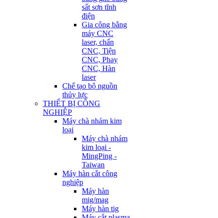
sất sơn tĩnh
điện
Gia công bằng
máy CNC
laser, chấn
CNC, Tiện
CNC, Phay
CNC, Hàn
laser
Chế tạo bộ nguồn
thủy lực
THIẾT BỊ CÔNG
NGHIỆP
Máy chà nhám kim
loại
Máy chà nhám
kim loại -
MingPing -
Taiwan
Máy hàn cắt công
nghiệp
Máy hàn
mig/mag
Máy hàn tig
Máy cắt plasma