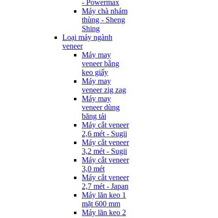
- Powermax
Máy chà nhám
thùng - Sheng
Shing
Loại máy ngành
veneer
Máy may
veneer bằng
keo giấy
Máy may
veneer zig zag
Máy may
veneer dùng
băng tải
Máy cắt veneer
2,6 mét - Sugii
Máy cắt veneer
3,2 mét - Sugii
Máy cắt veneer
3,0 mét
Máy cắt veneer
2,7 mét - Japan
Máy lăn keo 1
mặt 600 mm
Máy lăn keo 2