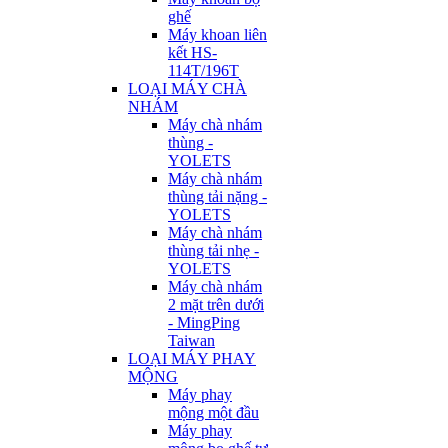
ghế
Máy khoan liên
kết HS-
114T/196T
LOẠI MÁY CHÀ
NHÁM
Máy chà nhám
thùng -
YOLETS
Máy chà nhám
thùng tải nặng -
YOLETS
Máy chà nhám
thùng tải nhẹ -
YOLETS
Máy chà nhám
2 mặt trên dưới
- MingPing
Taiwan
LOẠI MÁY PHAY
MỘNG
Máy phay
mộng một đầu
Máy phay