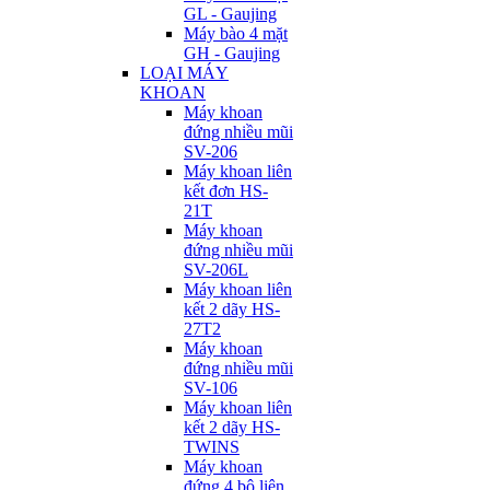
GL - Gaujing
Máy bào 4 mặt
GH - Gaujing
LOẠI MÁY
KHOAN
Máy khoan
đứng nhiều mũi
SV-206
Máy khoan liên
kết đơn HS-
21T
Máy khoan
đứng nhiều mũi
SV-206L
Máy khoan liên
kết 2 dãy HS-
27T2
Máy khoan
đứng nhiều mũi
SV-106
Máy khoan liên
kết 2 dãy HS-
TWINS
Máy khoan
đứng 4 bộ liên