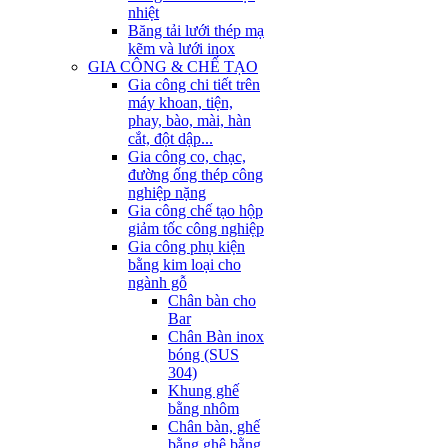
nhiệt
Băng tải lưới thép mạ
kẽm và lưới inox
GIA CÔNG & CHẾ TẠO
Gia công chi tiết trên
máy khoan, tiện,
phay, bào, mài, hàn
cắt, đột dập...
Gia công co, chạc,
đường ống thép công
nghiệp nặng
Gia công chế tạo hộp
giảm tốc công nghiệp
Gia công phụ kiện
bằng kim loại cho
ngành gỗ
Chân bàn cho
Bar
Chân Bàn inox
bóng (SUS
304)
Khung ghế
bằng nhôm
Chân bàn, ghế
bằng ghê bằng