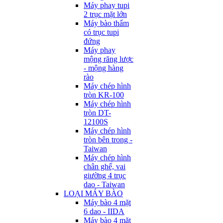
Máy phay tupi
2 trục mặt lớn
Máy bào thẩm
có trục tupi
đứng
Máy phay
mộng răng lược
- mộng hàng
rào
Máy chép hình
tròn KR-100
Máy chép hình
tròn DT-
12100S
Máy chép hình
tròn bên trong -
Taiwan
Máy chép hình
chân ghế, vai
giường 4 trục
dao - Taiwan
LOẠI MÁY BÀO
Máy bào 4 mặt
6 dao - IIDA
Máy bào 4 mặt