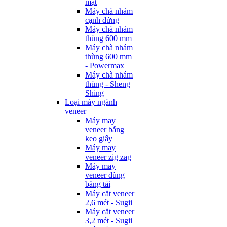
mặt
Máy chà nhám
cạnh đứng
Máy chà nhám
thùng 600 mm
Máy chà nhám
thùng 600 mm
- Powermax
Máy chà nhám
thùng - Sheng
Shing
Loại máy ngành
veneer
Máy may
veneer bằng
keo giấy
Máy may
veneer zig zag
Máy may
veneer dùng
băng tải
Máy cắt veneer
2,6 mét - Sugii
Máy cắt veneer
3,2 mét - Sugii