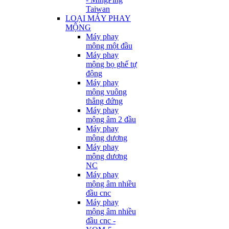
Taiwan
LOẠI MÁY PHAY
MỘNG
Máy phay
mộng một đầu
Máy phay
mộng bọ ghế tự
động
Máy phay
mộng vuông
thẳng đứng
Máy phay
mộng âm 2 đầu
Máy phay
mộng dương
Máy phay
mộng dương
NC
Máy phay
mộng âm nhiều
đầu cnc
Máy phay
mộng âm nhiều
đầu cnc -