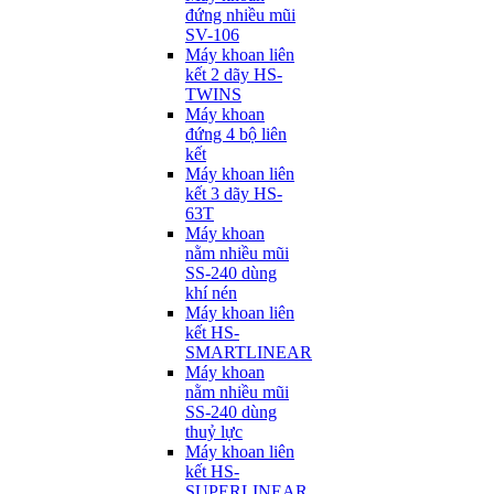
đứng nhiều mũi
SV-106
Máy khoan liên
kết 2 dãy HS-
TWINS
Máy khoan
đứng 4 bộ liên
kết
Máy khoan liên
kết 3 dãy HS-
63T
Máy khoan
nằm nhiều mũi
SS-240 dùng
khí nén
Máy khoan liên
kết HS-
SMARTLINEAR
Máy khoan
nằm nhiều mũi
SS-240 dùng
thuỷ lực
Máy khoan liên
kết HS-
SUPERLINEAR