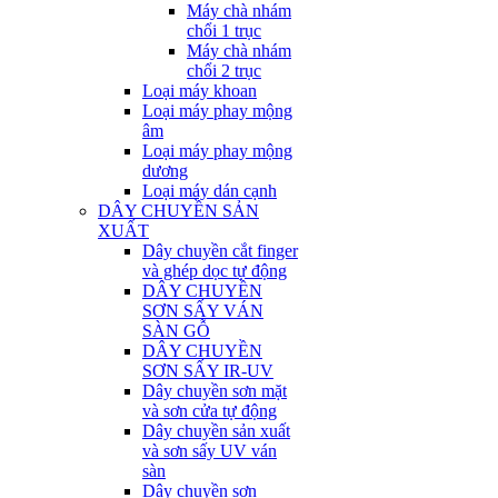
Máy chà nhám
chổi 1 trục
Máy chà nhám
chổi 2 trục
Loại máy khoan
Loại máy phay mộng
âm
Loại máy phay mộng
dương
Loại máy dán cạnh
DÂY CHUYỀN SẢN
XUẤT
Dây chuyền cắt finger
và ghép dọc tự động
DÂY CHUYỀN
SƠN SẤY VÁN
SÀN GỖ
DÂY CHUYỀN
SƠN SẤY IR-UV
Dây chuyền sơn mặt
và sơn cửa tự động
Dây chuyền sản xuất
và sơn sấy UV ván
sàn
Dây chuyền sơn