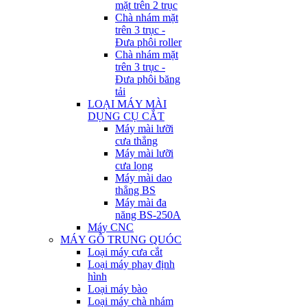
mặt trên 2 trục
Chà nhám mặt
trên 3 trục -
Đưa phôi roller
Chà nhám mặt
trên 3 trục -
Đưa phôi băng
tải
LOẠI MÁY MÀI
DỤNG CỤ CẮT
Máy mài lưỡi
cưa thẳng
Máy mài lưỡi
cưa lọng
Máy mài dao
thẳng BS
Máy mài đa
năng BS-250A
Máy CNC
MÁY GỖ TRUNG QUÓC
Loại máy cưa cắt
Loại máy phay định
hình
Loại máy bào
Loại máy chà nhám