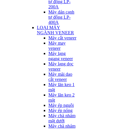
tự động LP-
200A
Máy dán cạnh
tự động LP-
400A
LOẠI MÁY
NGÀNH VENEER
Máy cắt veneer
Máy may
veneer
Máy lạng
ngang veneer
Máy lạng dọc
veneer
Máy mài dao
cắt veneer
Máy lăn keo 1
mặt
Máy lăn keo 2
mặt
Máy ép nguội
Máy ép nóng
Máy chà nhám
mặt dưới
Máy chà nhám