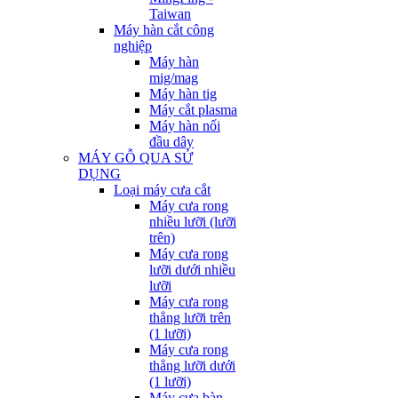
Taiwan
Máy hàn cắt công
nghiệp
Máy hàn
mig/mag
Máy hàn tig
Máy cắt plasma
Máy hàn nối
đầu dây
MÁY GỖ QUA SỬ
DỤNG
Loại máy cưa cắt
Máy cưa rong
nhiều lưỡi (lưỡi
trên)
Máy cưa rong
lưỡi dưới nhiều
lưỡi
Máy cưa rong
thẳng lưỡi trên
(1 lưỡi)
Máy cưa rong
thẳng lưỡi dưới
(1 lưỡi)
Máy cưa bàn