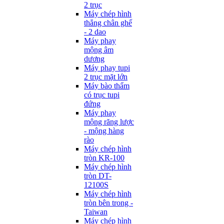
2 trục
Máy chép hình
thẳng chân ghế
- 2 dao
Máy phay
mộng âm
dương
Máy phay tupi
2 trục mặt lớn
Máy bào thẩm
có trục tupi
đứng
Máy phay
mộng răng lược
- mộng hàng
rào
Máy chép hình
tròn KR-100
Máy chép hình
tròn DT-
12100S
Máy chép hình
tròn bên trong -
Taiwan
Máy chép hình