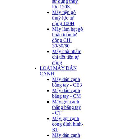
sử dụng thuỷ
lực 120S
Máy tiện gỗ
thuỷ lực tự
động 100H
Máy làm hạt gỗ
hoàn toàn tự
động CH-
30/50/60
Máy chà nhám
chi tiết tiện tự
động
LOẠI MÁY DÁN
CẠNH
Máy dán cạnh
bằng tay - CE3
Máy dán cạnh
bằng tay - CM
Máy gọt cạnh
thẳng bằng tay
- CT
Máy gọt cạnh
cong định hình-
RT
Máy dán cạnh