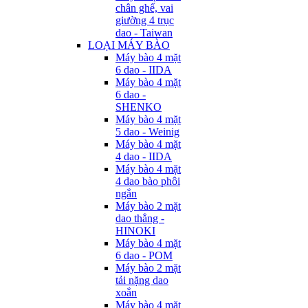
chân ghế, vai
giường 4 trục
dao - Taiwan
LOẠI MÁY BÀO
Máy bào 4 mặt
6 dao - IIDA
Máy bào 4 mặt
6 dao -
SHENKO
Máy bào 4 mặt
5 dao - Weinig
Máy bào 4 mặt
4 dao - IIDA
Máy bào 4 mặt
4 dao bào phôi
ngắn
Máy bào 2 mặt
dao thẳng -
HINOKI
Máy bào 4 mặt
6 dao - POM
Máy bào 2 mặt
tải nặng dao
xoắn
Máy bào 4 mặt