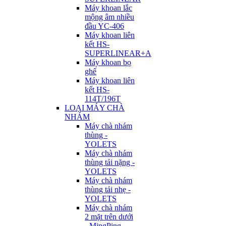
Máy khoan lắc
mộng âm nhiều
đầu YC-406
Máy khoan liên
kết HS-
SUPERLINEAR+A
Máy khoan bọ
ghế
Máy khoan liên
kết HS-
114T/196T
LOẠI MÁY CHÀ
NHÁM
Máy chà nhám
thùng -
YOLETS
Máy chà nhám
thùng tải nặng -
YOLETS
Máy chà nhám
thùng tải nhẹ -
YOLETS
Máy chà nhám
2 mặt trên dưới
- MingPing