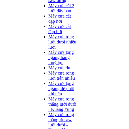
saw đứng
Máy cưa cắt 2
lưỡi đẩy bàn
Máy cưa cắt
đạp hơi
Máy cưa cắt
đạp hơi
Máy cưa rong
lưỡi dưới nhiều
lưỡi
Máy cưa lọng
ngang bằng
thuỷ lực
Máy cưa đu
Máy cưa rong
lưỡi trên nhiều
Máy cưa lọng
ngang đè phôi
khí nén
Máy cưa rong
thẳng lưỡi dưới
- Kuang Yung
Máy cưa rong
thẳng ripsaw
lưỡi dưới -