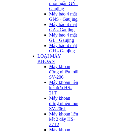
phôi ngắn GN -
Gaujing
Máy bào 4 mặt
GNS - Gaujing
Máy bào 4 mặt
GA - Gaujing
Máy bào 4 mặt
GL - Gaujing
Máy bào 4 mặt
GH - Gaujing
LOẠI MÁY
KHOAN
Máy khoan
đứng nhiều mũi
SV-206
Máy khoan liên
kết đơn HS-
21T
Máy khoan
đứng nhiều mũi
SV-206L
Máy khoan liên
kết 2 dãy HS-
27T2
Máy khoan