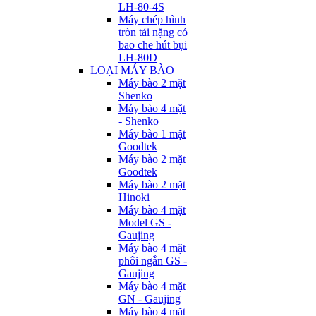
LH-80-4S
Máy chép hình
tròn tải nặng có
bao che hút bụi
LH-80D
LOẠI MÁY BÀO
Máy bào 2 mặt
Shenko
Máy bào 4 mặt
- Shenko
Máy bào 1 mặt
Goodtek
Máy bào 2 mặt
Goodtek
Máy bào 2 mặt
Hinoki
Máy bào 4 mặt
Model GS -
Gaujing
Máy bào 4 mặt
phôi ngắn GS -
Gaujing
Máy bào 4 mặt
GN - Gaujing
Máy bào 4 mặt