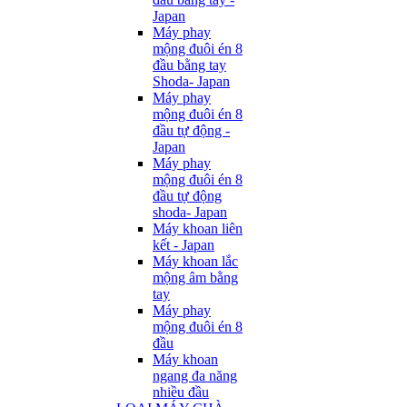
Japan
Máy phay
mộng đuôi én 8
đầu bằng tay
Shoda- Japan
Máy phay
mộng đuôi én 8
đầu tự động -
Japan
Máy phay
mộng đuôi én 8
đầu tự động
shoda- Japan
Máy khoan liên
kết - Japan
Máy khoan lắc
mộng âm bằng
tay
Máy phay
mộng đuôi én 8
đầu
Máy khoan
ngang đa năng
nhiều đầu