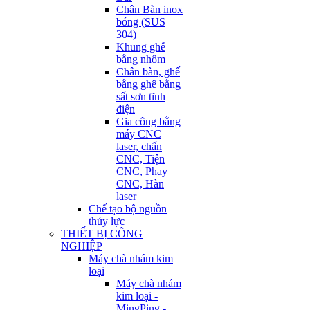
Chân Bàn inox
bóng (SUS
304)
Khung ghế
bằng nhôm
Chân bàn, ghế
bằng ghê bằng
sất sơn tĩnh
điện
Gia công bằng
máy CNC
laser, chấn
CNC, Tiện
CNC, Phay
CNC, Hàn
laser
Chế tạo bộ nguồn
thủy lực
THIẾT BỊ CÔNG
NGHIỆP
Máy chà nhám kim
loại
Máy chà nhám
kim loại -
MingPing -