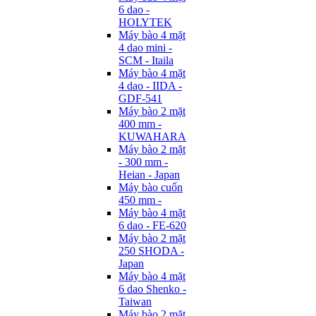
6 dao -
HOLYTEK
Máy bào 4 mặt
4 dao mini -
SCM - Itaila
Máy bào 4 mặt
4 dao - IIDA -
GDF-541
Máy bào 2 mặt
400 mm -
KUWAHARA
Máy bào 2 mặt
- 300 mm -
Heian - Japan
Máy bào cuốn
450 mm -
Máy bào 4 mặt
6 dao - FE-620
Máy bào 2 mặt
250 SHODA -
Japan
Máy bào 4 mặt
6 dao Shenko -
Taiwan
Máy bào 2 mặt