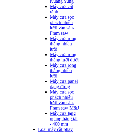
Kuang Yung
Máy cưa cắt
rãnh
Máy cưa sọc
phách nhiều
lưỡi ván sàn-
Fram saw
Máy cưa rong
thẳng nhiều
lưỡi
Máy cưa rong
thẳng lưỡi dưới
Máy cưa rong
thẳng nhiều
lưỡi
Máy cưa panel
dạng đứng
Máy cưa sọc
phách nhiều
lưỡi ván sàn-
Fram saw M&J
Máy cưa lạng
ngang băng tải
- 400 mm
Loại máy cắt phay