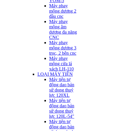
YOM-5
Máy phay
mộng dương 2
đầu cnc
Máy phay
mộng âm
dương đa năng
CNC
Máy phay
mộng dương 3
trục, 2 bên cnc
Máy phay
mộng cửa lá
xách LH-110
LOẠI MÁY TIỆN
Máy tiện tự
động dao bản
sử dụng thuỷ
lực 120XL
Máy tiện tự
động dao bản
sử dụng thuỷ
lực 120L-54"
Máy tiện tự
động dao bản