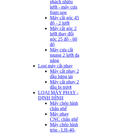
phách nhiều
lưỡi - máy cưa
fram saw
Máy cắt góc 45
độ - 2 lưỡi
Máy cắt góc 2
lưỡi thay đổi
góc 25 độ - 60
độ
Máy cưa cắt
ngang 2 lưỡi đa
năng
Loại máy cắt phay
Máy cắt phay 2
đầu băng tải
Máy cắt phay 2
đầu bi trượt
LOẠI MÁY PHAY -
ĐỊNH HÌNH
Máy chép hình
chân ghế
Máy phay
CNC chân ghế
Máy chép hình
tròn - LH-40-