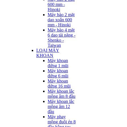
600 mm -
Hinoki
Máy bào 2 mặt
dao xoắn 600
mm - Hinoki
Máy bào 4 mặt
6 dao tải nặng -
Shenko -
Taiwan
LOẠI MÁY
KHOAN
Máy khoan
đứng 1 mũi
Máy khoan
đứng 6 mũi
Máy khoan
đứng 16 mũi
Máy khoan lắc
mộng âm 8 đầu
Máy khoan lắc
mộng âm 12
đầu
Máy phay
mộng đuôi én 8
đầu bằng tay -