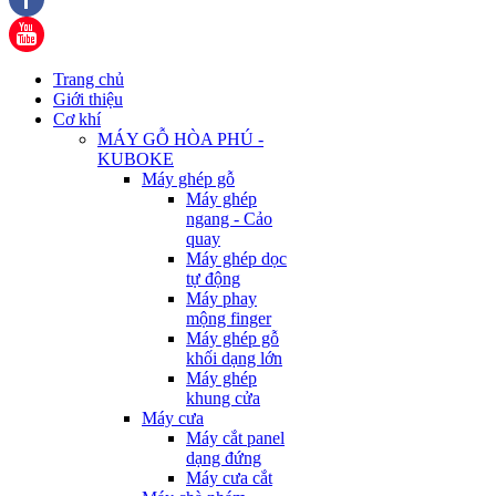
Trang chủ
Giới thiệu
Cơ khí
MÁY GỖ HÒA PHÚ -
KUBOKE
Máy ghép gỗ
Máy ghép
ngang - Cảo
quay
Máy ghép dọc
tự động
Máy phay
mộng finger
Máy ghép gỗ
khối dạng lớn
Máy ghép
khung cửa
Máy cưa
Máy cắt panel
dạng đứng
Máy cưa cắt