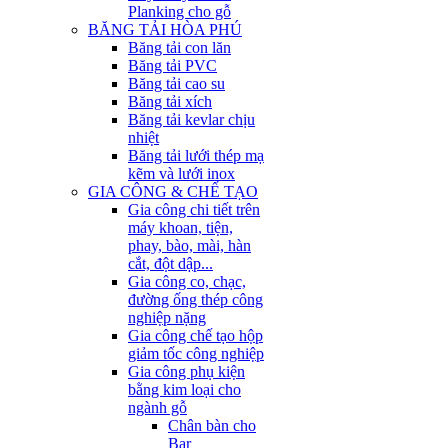
Planking cho gỗ
BĂNG TẢI HÒA PHÚ
Băng tải con lăn
Băng tải PVC
Băng tải cao su
Băng tải xích
Băng tải kevlar chịu
nhiệt
Băng tải lưới thép mạ
kẽm và lưới inox
GIA CÔNG & CHẾ TẠO
Gia công chi tiết trên
máy khoan, tiện,
phay, bào, mài, hàn
cắt, đột dập...
Gia công co, chạc,
đường ống thép công
nghiệp nặng
Gia công chế tạo hộp
giảm tốc công nghiệp
Gia công phụ kiện
bằng kim loại cho
ngành gỗ
Chân bàn cho
Bar