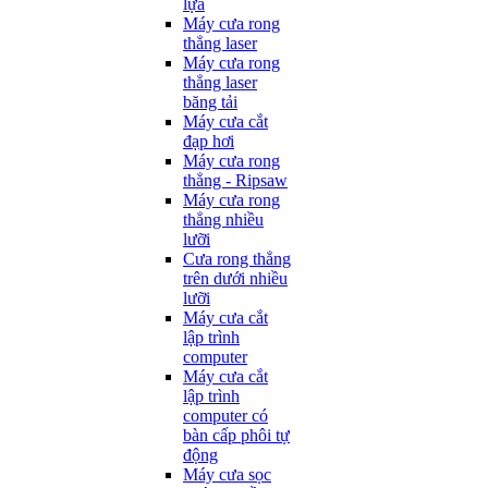
lựa
Máy cưa rong
thẳng laser
Máy cưa rong
thẳng laser
băng tải
Máy cưa cắt
đạp hơi
Máy cưa rong
thẳng - Ripsaw
Máy cưa rong
thẳng nhiều
lưỡi
Cưa rong thẳng
trên dưới nhiều
lưỡi
Máy cưa cắt
lập trình
computer
Máy cưa cắt
lập trình
computer có
bàn cấp phôi tự
động
Máy cưa sọc