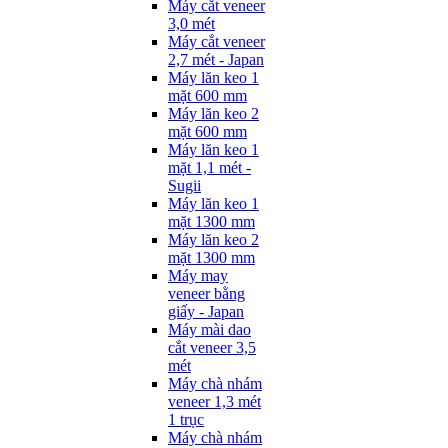
Máy cắt veneer
3,0 mét
Máy cắt veneer
2,7 mét - Japan
Máy lăn keo 1
mặt 600 mm
Máy lăn keo 2
mặt 600 mm
Máy lăn keo 1
mặt 1,1 mét -
Sugii
Máy lăn keo 1
mặt 1300 mm
Máy lăn keo 2
mặt 1300 mm
Máy may
veneer bằng
giấy - Japan
Máy mài dao
cắt veneer 3,5
mét
Máy chà nhám
veneer 1,3 mét
1 trục
Máy chà nhám