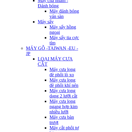
Máy chà nhám -
Đánh bóng
Máy đánh bóng
ván sàn
Máy sấy
Máy sấy hồng
ngoại
Máy sấy tia cực
tím
MÁY GỖ -TAIWAN -EU -
JP
LOẠI MÁY CƯA
CẮT
Máy cưa lọng
đè phôi lò xo
Máy cưa lọng
đè phôi khí nén
Máy cưa lọng
dạng 2 lưỡi cắt
Máy cưa lọng
ngang hợp kim
nhiều lưỡi
Máy cưa bàn
trượt
Máy cắt phôi tự