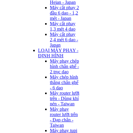
Heian - Japan
Máy cắt phay 2
đầu 6 dao - 1,2
mét - Japan
Máy cắt phay
1,3 mét 4 dao
Máy cắt phay
2,4 mét 6 dao -
Japan
LOẠI MÁY PHAY -
ĐỊNH HÌNH
Máy phay chép
hình chân ghế -
2 trục dao
Máy chép hình
thẳng chân ghế
- 6 dao
Máy router lưỡi
trên - Dùng khí
nén - Taiwan
Máy phay
router lưỡi trên
- Đạp chân -
Taiwan
Máy phay tupi