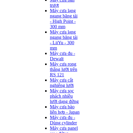
trượt
Máy cưa lạng
ngang băng tải
- High Point -
300 mm
Máy cưa lạng
ngang băng tải
- LiiYu - 300
mm
Máy cưa đu -
Dewalt
Máy cưa rong
thẳng lưỡi trên
RS 121
Máy cưa cắt
nghiêng lưỡi
Máy cưa sọc
phách nhiều
lưỡi dạng đứng
Máy cưa bào
liên hợp - Japan
Máy cưa đu -
Dùng cylinder
Máy cưa panel