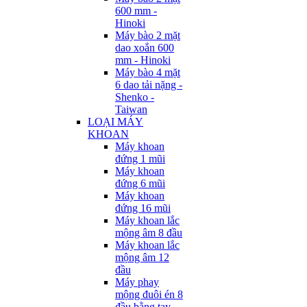
600 mm -
Hinoki
Máy bào 2 mặt
dao xoắn 600
mm - Hinoki
Máy bào 4 mặt
6 dao tải nặng -
Shenko -
Taiwan
LOẠI MÁY
KHOAN
Máy khoan
đứng 1 mũi
Máy khoan
đứng 6 mũi
Máy khoan
đứng 16 mũi
Máy khoan lắc
mộng âm 8 đầu
Máy khoan lắc
mộng âm 12
đầu
Máy phay
mộng đuôi én 8
đầu bằng tay -