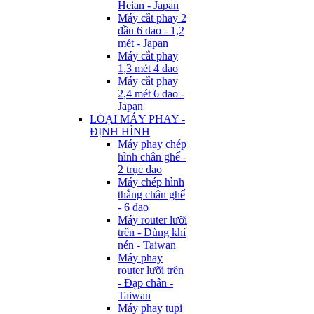
Heian - Japan
Máy cắt phay 2
đầu 6 dao - 1,2
mét - Japan
Máy cắt phay
1,3 mét 4 dao
Máy cắt phay
2,4 mét 6 dao -
Japan
LOẠI MÁY PHAY -
ĐỊNH HÌNH
Máy phay chép
hình chân ghế -
2 trục dao
Máy chép hình
thẳng chân ghế
- 6 dao
Máy router lưỡi
trên - Dùng khí
nén - Taiwan
Máy phay
router lưỡi trên
- Đạp chân -
Taiwan
Máy phay tupi