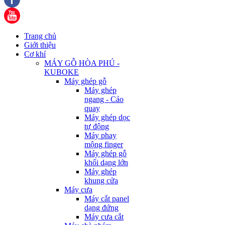
Trang chủ
Giới thiệu
Cơ khí
MÁY GỖ HÒA PHÚ -
KUBOKE
Máy ghép gỗ
Máy ghép
ngang - Cảo
quay
Máy ghép dọc
tự động
Máy phay
mộng finger
Máy ghép gỗ
khối dạng lớn
Máy ghép
khung cửa
Máy cưa
Máy cắt panel
dạng đứng
Máy cưa cắt