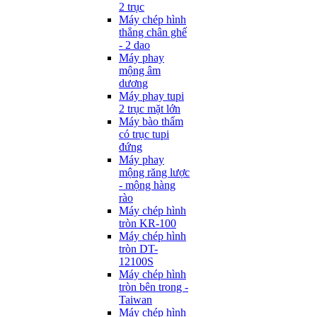
2 trục
Máy chép hình
thẳng chân ghế
- 2 dao
Máy phay
mộng âm
dương
Máy phay tupi
2 trục mặt lớn
Máy bào thẩm
có trục tupi
đứng
Máy phay
mộng răng lược
- mộng hàng
rào
Máy chép hình
tròn KR-100
Máy chép hình
tròn DT-
12100S
Máy chép hình
tròn bên trong -
Taiwan
Máy chép hình