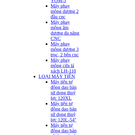
YOM-5
Máy phay
mộng dương 2
đầu cnc
Máy phay
mộng âm
dương đa năng
CNC
Máy phay
mộng dương 3
trục, 2 bên cnc
Máy phay
mộng cửa lá
xách LH-110
LOẠI MÁY TIỆN
Máy tiện tự
động dao bản
sử dụng thuỷ
lực 120XL
Máy tiện tự
động dao bản
sử dụng thuỷ
lực 120L-54"
Máy tiện tự
động dao bản