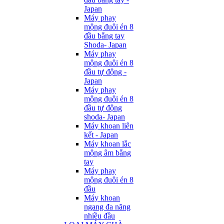
Japan
Máy phay
mộng đuôi én 8
đầu bằng tay
Shoda- Japan
Máy phay
mộng đuôi én 8
đầu tự động -
Japan
Máy phay
mộng đuôi én 8
đầu tự động
shoda- Japan
Máy khoan liên
kết - Japan
Máy khoan lắc
mộng âm bằng
tay
Máy phay
mộng đuôi én 8
đầu
Máy khoan
ngang đa năng
nhiều đầu