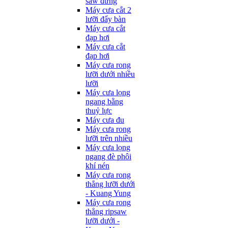
saw đứng
Máy cưa cắt 2
lưỡi đẩy bàn
Máy cưa cắt
đạp hơi
Máy cưa cắt
đạp hơi
Máy cưa rong
lưỡi dưới nhiều
lưỡi
Máy cưa lọng
ngang bằng
thuỷ lực
Máy cưa đu
Máy cưa rong
lưỡi trên nhiều
Máy cưa lọng
ngang đè phôi
khí nén
Máy cưa rong
thẳng lưỡi dưới
- Kuang Yung
Máy cưa rong
thẳng ripsaw
lưỡi dưới -