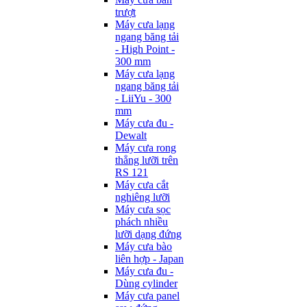
trượt
Máy cưa lạng
ngang băng tải
- High Point -
300 mm
Máy cưa lạng
ngang băng tải
- LiiYu - 300
mm
Máy cưa đu -
Dewalt
Máy cưa rong
thẳng lưỡi trên
RS 121
Máy cưa cắt
nghiêng lưỡi
Máy cưa sọc
phách nhiều
lưỡi dạng đứng
Máy cưa bào
liên hợp - Japan
Máy cưa đu -
Dùng cylinder
Máy cưa panel