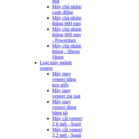
mặt
Máy chà nhám
cạnh đứng
Máy chà nhám
thùng 600 mm
Máy chà nhám
thùng 600 mm
- Powermax
Máy chà nhám
thùng - Sheng
Shing
Loại máy ngành
veneer
Máy may
veneer bằng
keo giấy
Máy may
veneer zig zag
Máy may
veneer dùng
băng tải
Máy cắt veneer
2,6 mét - Sugii
Máy cắt veneer
3,2 mét - Sugii