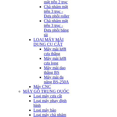
mặt trên 2 trục
Chà nhám mặt
trên 3 trục -
Đưa phôi roller
Chà nhám mặt
trên 3 trục -
Đưa phôi băng
tải
LOẠI MÁY MÀI
DỤNG CỤ CẮT
Máy mài lưỡi
cưa thẳng
Máy mài lưỡi
cưa lọng
Máy mài dao
thẳng BS
Máy mài đa
năng BS-250A
Máy CNC
MÁY GỖ TRUNG QUÓC
Loại máy cưa cắt
Loại máy phay định
hình
Loại máy bào
Loại máy chà nhám