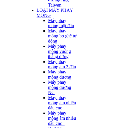
Taiwan
LOẠI MÁY PHAY
MỘNG
Máy phay
mộng một đầu
Máy phay
mộng bọ ghế tự
động
Máy phay
mộng vuông
thẳng đứng
Máy phay
mộng âm 2 đầu
Máy phay
mộng dương
Máy phay
mộng dương
NC
Máy phay
mộng âm nhiều
đầu cnc
Máy phay
mộng âm nhiều
đầu cnc -