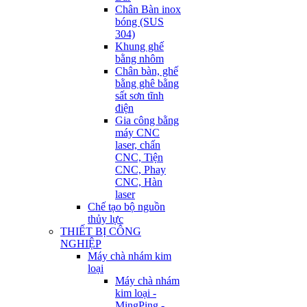
Chân Bàn inox
bóng (SUS
304)
Khung ghế
bằng nhôm
Chân bàn, ghế
bằng ghê bằng
sất sơn tĩnh
điện
Gia công bằng
máy CNC
laser, chấn
CNC, Tiện
CNC, Phay
CNC, Hàn
laser
Chế tạo bộ nguồn
thủy lực
THIẾT BỊ CÔNG
NGHIỆP
Máy chà nhám kim
loại
Máy chà nhám
kim loại -
MingPing -