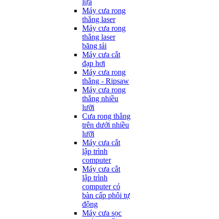
lựa
Máy cưa rong
thẳng laser
Máy cưa rong
thẳng laser
băng tải
Máy cưa cắt
đạp hơi
Máy cưa rong
thẳng - Ripsaw
Máy cưa rong
thẳng nhiều
lưỡi
Cưa rong thẳng
trên dưới nhiều
lưỡi
Máy cưa cắt
lập trình
computer
Máy cưa cắt
lập trình
computer có
bàn cấp phôi tự
động
Máy cưa sọc