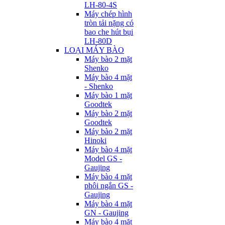
LH-80-4S
Máy chép hình
tròn tải nặng có
bao che hút bụi
LH-80D
LOẠI MÁY BÀO
Máy bào 2 mặt
Shenko
Máy bào 4 mặt
- Shenko
Máy bào 1 mặt
Goodtek
Máy bào 2 mặt
Goodtek
Máy bào 2 mặt
Hinoki
Máy bào 4 mặt
Model GS -
Gaujing
Máy bào 4 mặt
phôi ngắn GS -
Gaujing
Máy bào 4 mặt
GN - Gaujing
Máy bào 4 mặt