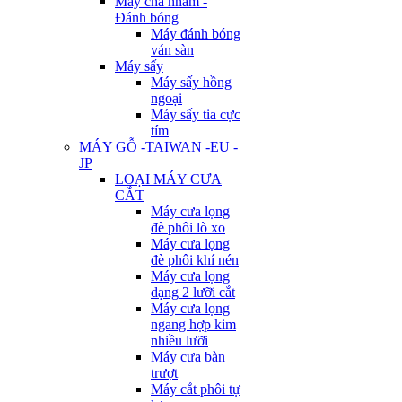
Máy chà nhám -
Đánh bóng
Máy đánh bóng
ván sàn
Máy sấy
Máy sấy hồng
ngoại
Máy sấy tia cực
tím
MÁY GỖ -TAIWAN -EU -
JP
LOẠI MÁY CƯA
CẮT
Máy cưa lọng
đè phôi lò xo
Máy cưa lọng
đè phôi khí nén
Máy cưa lọng
dạng 2 lưỡi cắt
Máy cưa lọng
ngang hợp kim
nhiều lưỡi
Máy cưa bàn
trượt
Máy cắt phôi tự