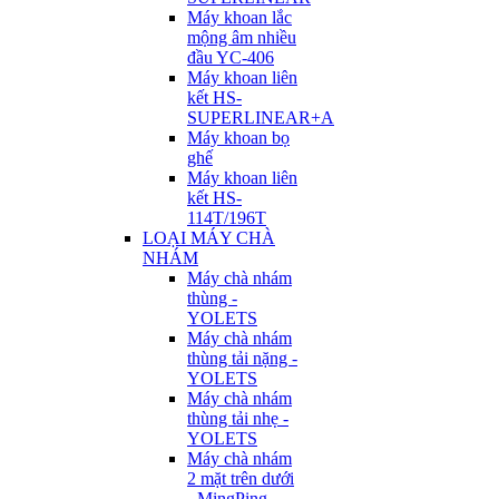
Máy khoan lắc
mộng âm nhiều
đầu YC-406
Máy khoan liên
kết HS-
SUPERLINEAR+A
Máy khoan bọ
ghế
Máy khoan liên
kết HS-
114T/196T
LOẠI MÁY CHÀ
NHÁM
Máy chà nhám
thùng -
YOLETS
Máy chà nhám
thùng tải nặng -
YOLETS
Máy chà nhám
thùng tải nhẹ -
YOLETS
Máy chà nhám
2 mặt trên dưới
- MingPing