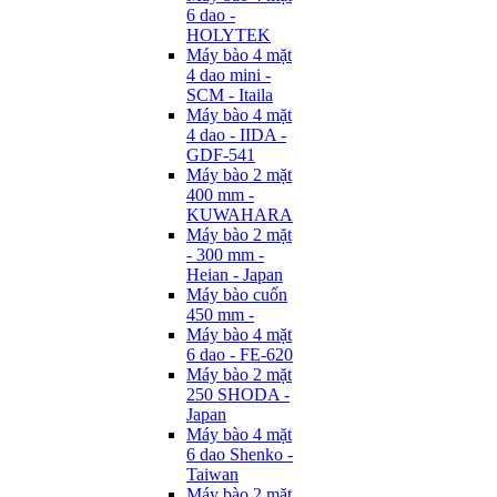
6 dao -
HOLYTEK
Máy bào 4 mặt
4 dao mini -
SCM - Itaila
Máy bào 4 mặt
4 dao - IIDA -
GDF-541
Máy bào 2 mặt
400 mm -
KUWAHARA
Máy bào 2 mặt
- 300 mm -
Heian - Japan
Máy bào cuốn
450 mm -
Máy bào 4 mặt
6 dao - FE-620
Máy bào 2 mặt
250 SHODA -
Japan
Máy bào 4 mặt
6 dao Shenko -
Taiwan
Máy bào 2 mặt