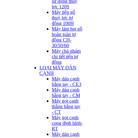
sử dụng thuỷ
lực 120S
Máy tiện gỗ
thuỷ lực tự
động 100H
Máy làm hạt gỗ
hoàn toàn tự
động CH-
30/50/60
Máy chà nhám
chi tiết tiện tự
động
LOẠI MÁY DÁN
CẠNH
Máy dán cạnh
bằng tay - CE3
Máy dán cạnh
bằng tay - CM
Máy gọt cạnh
thẳng bằng tay
- CT
Máy gọt cạnh
cong định hình-
RT
Máy dán cạnh