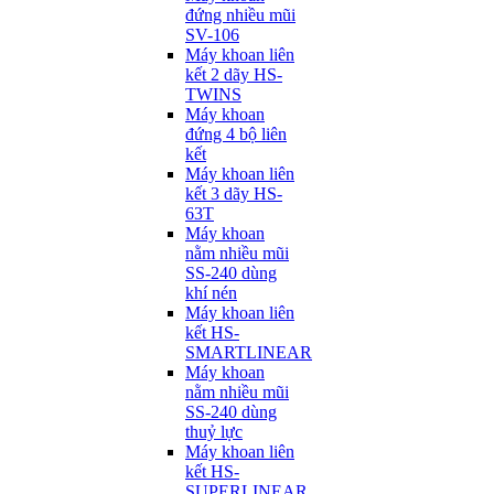
đứng nhiều mũi
SV-106
Máy khoan liên
kết 2 dãy HS-
TWINS
Máy khoan
đứng 4 bộ liên
kết
Máy khoan liên
kết 3 dãy HS-
63T
Máy khoan
nằm nhiều mũi
SS-240 dùng
khí nén
Máy khoan liên
kết HS-
SMARTLINEAR
Máy khoan
nằm nhiều mũi
SS-240 dùng
thuỷ lực
Máy khoan liên
kết HS-
SUPERLINEAR