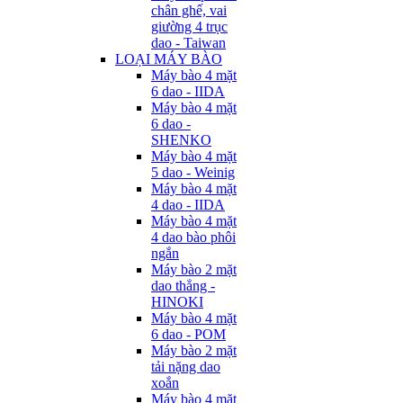
chân ghế, vai
giường 4 trục
dao - Taiwan
LOẠI MÁY BÀO
Máy bào 4 mặt
6 dao - IIDA
Máy bào 4 mặt
6 dao -
SHENKO
Máy bào 4 mặt
5 dao - Weinig
Máy bào 4 mặt
4 dao - IIDA
Máy bào 4 mặt
4 dao bào phôi
ngắn
Máy bào 2 mặt
dao thẳng -
HINOKI
Máy bào 4 mặt
6 dao - POM
Máy bào 2 mặt
tải nặng dao
xoắn
Máy bào 4 mặt