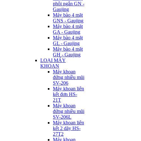
phôi ngắn GN -
Gaujing
Máy bào 4 mặt
GNS - Gaujing
Máy bào 4 mặt
GA - Gaujing
Máy bào 4 mặt
GL - Gaujing
Máy bào 4 mặt
GH - Gaujing
LOẠI MÁY
KHOAN
Máy khoan
đứng nhiều mũi
SV-206
Máy khoan liên
kết đơn HS-
21T
Máy khoan
đứng nhiều mũi
SV-206L
Máy khoan liên
kết 2 dãy HS-
27T2
Máy khoan