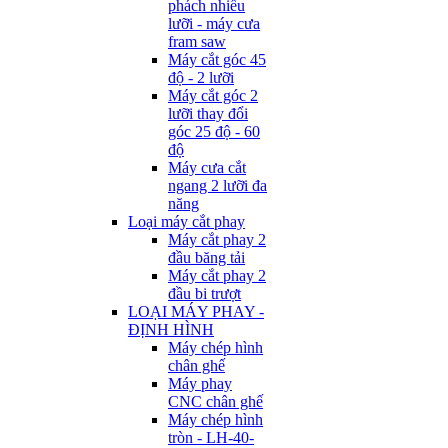
phách nhiều
lưỡi - máy cưa
fram saw
Máy cắt góc 45
độ - 2 lưỡi
Máy cắt góc 2
lưỡi thay đổi
góc 25 độ - 60
độ
Máy cưa cắt
ngang 2 lưỡi đa
năng
Loại máy cắt phay
Máy cắt phay 2
đầu băng tải
Máy cắt phay 2
đầu bi trượt
LOẠI MÁY PHAY -
ĐỊNH HÌNH
Máy chép hình
chân ghế
Máy phay
CNC chân ghế
Máy chép hình
tròn - LH-40-