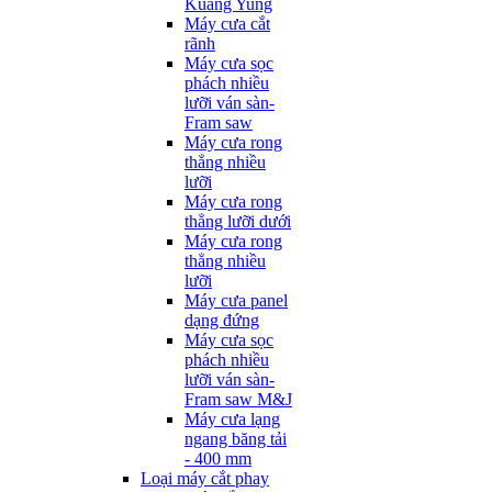
Kuang Yung
Máy cưa cắt
rãnh
Máy cưa sọc
phách nhiều
lưỡi ván sàn-
Fram saw
Máy cưa rong
thẳng nhiều
lưỡi
Máy cưa rong
thẳng lưỡi dưới
Máy cưa rong
thẳng nhiều
lưỡi
Máy cưa panel
dạng đứng
Máy cưa sọc
phách nhiều
lưỡi ván sàn-
Fram saw M&J
Máy cưa lạng
ngang băng tải
- 400 mm
Loại máy cắt phay