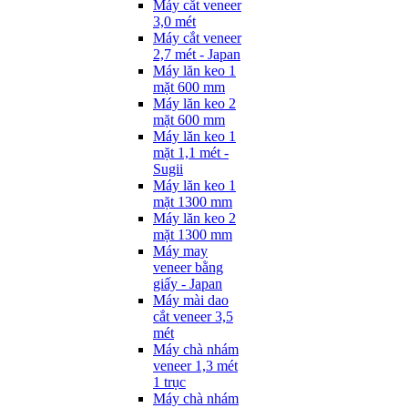
Máy cắt veneer
3,0 mét
Máy cắt veneer
2,7 mét - Japan
Máy lăn keo 1
mặt 600 mm
Máy lăn keo 2
mặt 600 mm
Máy lăn keo 1
mặt 1,1 mét -
Sugii
Máy lăn keo 1
mặt 1300 mm
Máy lăn keo 2
mặt 1300 mm
Máy may
veneer bằng
giấy - Japan
Máy mài dao
cắt veneer 3,5
mét
Máy chà nhám
veneer 1,3 mét
1 trục
Máy chà nhám