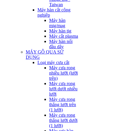
Taiwan
Máy hàn cắt công
nghiệp
Máy hàn
mig/mag
Máy hàn tig
Máy cắt plasma
Máy hàn nối
đầu dây
MÁY GỖ QUA SỬ
DỤNG
Loại máy cưa cắt
Máy cưa rong
nhiều lưỡi (lưỡi
trên)
Máy cưa rong
lưỡi dưới nhiều
lưỡi
Máy cưa rong
thẳng lưỡi trên
(1 lưỡi)
Máy cưa rong
thẳng lưỡi dưới
(1 lưỡi)
Máy cưa bàn