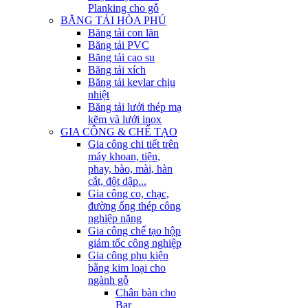
Planking cho gỗ
BĂNG TẢI HÒA PHÚ
Băng tải con lăn
Băng tải PVC
Băng tải cao su
Băng tải xích
Băng tải kevlar chịu
nhiệt
Băng tải lưới thép mạ
kẽm và lưới inox
GIA CÔNG & CHẾ TẠO
Gia công chi tiết trên
máy khoan, tiện,
phay, bào, mài, hàn
cắt, đột dập...
Gia công co, chạc,
đường ống thép công
nghiệp nặng
Gia công chế tạo hộp
giảm tốc công nghiệp
Gia công phụ kiện
bằng kim loại cho
ngành gỗ
Chân bàn cho
Bar