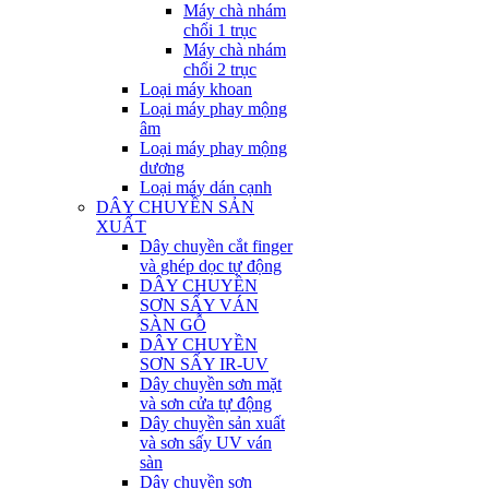
Máy chà nhám
chổi 1 trục
Máy chà nhám
chổi 2 trục
Loại máy khoan
Loại máy phay mộng
âm
Loại máy phay mộng
dương
Loại máy dán cạnh
DÂY CHUYỀN SẢN
XUẤT
Dây chuyền cắt finger
và ghép dọc tự động
DÂY CHUYỀN
SƠN SẤY VÁN
SÀN GỖ
DÂY CHUYỀN
SƠN SẤY IR-UV
Dây chuyền sơn mặt
và sơn cửa tự động
Dây chuyền sản xuất
và sơn sấy UV ván
sàn
Dây chuyền sơn