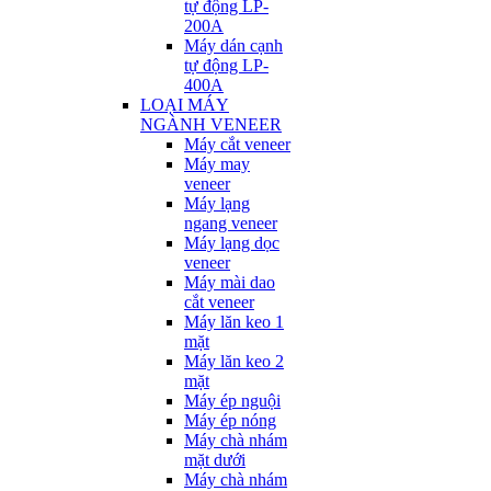
tự động LP-
200A
Máy dán cạnh
tự động LP-
400A
LOẠI MÁY
NGÀNH VENEER
Máy cắt veneer
Máy may
veneer
Máy lạng
ngang veneer
Máy lạng dọc
veneer
Máy mài dao
cắt veneer
Máy lăn keo 1
mặt
Máy lăn keo 2
mặt
Máy ép nguội
Máy ép nóng
Máy chà nhám
mặt dưới
Máy chà nhám