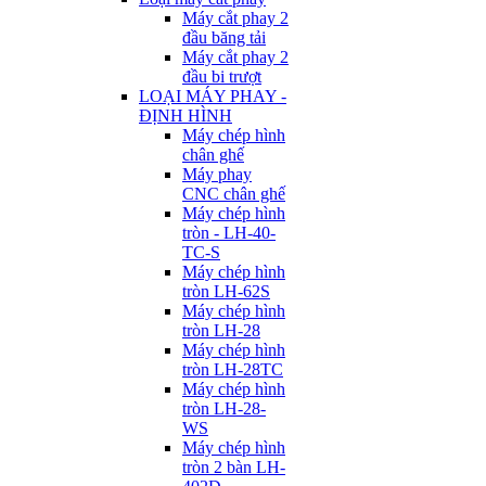
Máy cắt phay 2
đầu băng tải
Máy cắt phay 2
đầu bi trượt
LOẠI MÁY PHAY -
ĐỊNH HÌNH
Máy chép hình
chân ghế
Máy phay
CNC chân ghế
Máy chép hình
tròn - LH-40-
TC-S
Máy chép hình
tròn LH-62S
Máy chép hình
tròn LH-28
Máy chép hình
tròn LH-28TC
Máy chép hình
tròn LH-28-
WS
Máy chép hình
tròn 2 bàn LH-