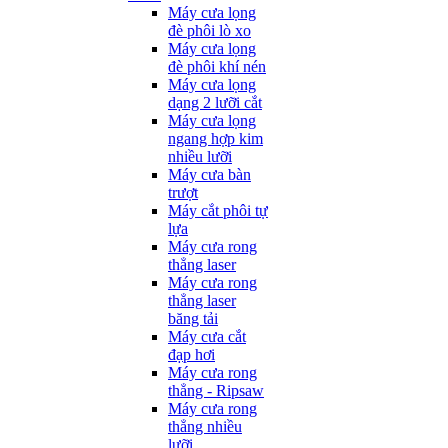
Máy cưa lọng
đè phôi lò xo
Máy cưa lọng
đè phôi khí nén
Máy cưa lọng
dạng 2 lưỡi cắt
Máy cưa lọng
ngang hợp kim
nhiều lưỡi
Máy cưa bàn
trượt
Máy cắt phôi tự
lựa
Máy cưa rong
thẳng laser
Máy cưa rong
thẳng laser
băng tải
Máy cưa cắt
đạp hơi
Máy cưa rong
thẳng - Ripsaw
Máy cưa rong
thẳng nhiều
lưỡi