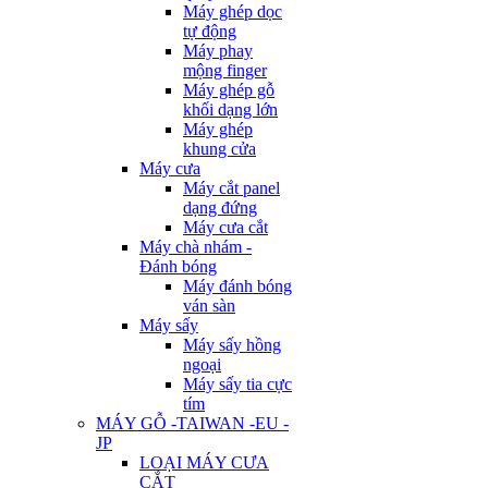
Máy ghép dọc
tự động
Máy phay
mộng finger
Máy ghép gỗ
khối dạng lớn
Máy ghép
khung cửa
Máy cưa
Máy cắt panel
dạng đứng
Máy cưa cắt
Máy chà nhám -
Đánh bóng
Máy đánh bóng
ván sàn
Máy sấy
Máy sấy hồng
ngoại
Máy sấy tia cực
tím
MÁY GỖ -TAIWAN -EU -
JP
LOẠI MÁY CƯA
CẮT