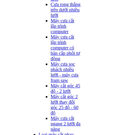
Cưa rong thẳng
trên dưới nhiều
lưỡi
Máy cưa cắt
lập trình
computer
Máy cưa cắt
lập trình
computer có
bàn cấp phôi tự
động
Máy cưa sọc
phách nhiều
lưỡi - máy cưa
fram saw
Máy cắt góc 45
độ - 2 lưỡi
Máy cắt góc 2
lưỡi thay đổi
góc 25 độ - 60
độ
Máy cưa cắt
ngang 2 lưỡi đa
năng
Loại máy cắt phay