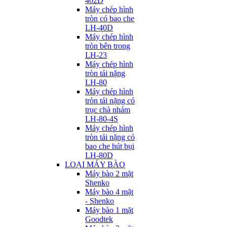
402D
Máy chép hình
tròn có bao che
LH-40D
Máy chép hình
tròn bên trong
LH-23
Máy chép hình
tròn tải nặng
LH-80
Máy chép hình
tròn tải nặng có
trục chà nhám
LH-80-4S
Máy chép hình
tròn tải nặng có
bao che hút bụi
LH-80D
LOẠI MÁY BÀO
Máy bào 2 mặt
Shenko
Máy bào 4 mặt
- Shenko
Máy bào 1 mặt
Goodtek