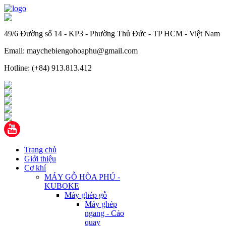
49/6 Đường số 14 - KP3 - Phường Thủ Đức - TP HCM - Việt Nam
Email: maychebiengohoaphu@gmail.com
Hotline: (+84) 913.813.412
Trang chủ
Giới thiệu
Cơ khí
MÁY GỖ HÒA PHÚ -
KUBOKE
Máy ghép gỗ
Máy ghép
ngang - Cảo
quay