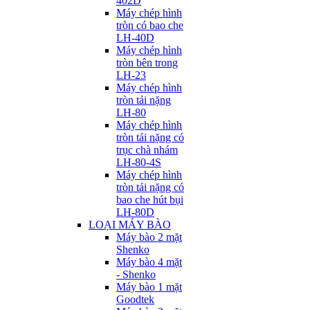
402D
Máy chép hình
tròn có bao che
LH-40D
Máy chép hình
tròn bên trong
LH-23
Máy chép hình
tròn tải nặng
LH-80
Máy chép hình
tròn tải nặng có
trục chà nhám
LH-80-4S
Máy chép hình
tròn tải nặng có
bao che hút bụi
LH-80D
LOẠI MÁY BÀO
Máy bào 2 mặt
Shenko
Máy bào 4 mặt
- Shenko
Máy bào 1 mặt
Goodtek