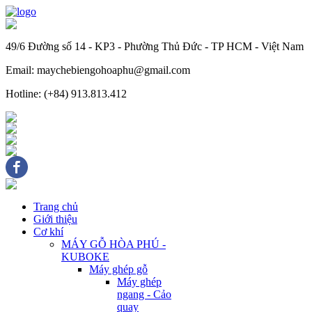
49/6 Đường số 14 - KP3 - Phường Thủ Đức - TP HCM - Việt Nam
Email: maychebiengohoaphu@gmail.com
Hotline: (+84) 913.813.412
Trang chủ
Giới thiệu
Cơ khí
MÁY GỖ HÒA PHÚ -
KUBOKE
Máy ghép gỗ
Máy ghép
ngang - Cảo
quay