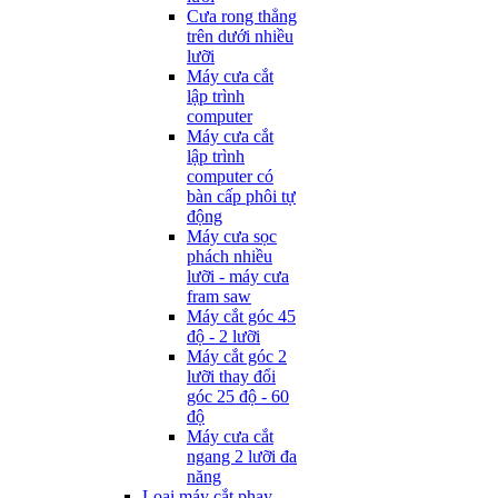
Cưa rong thẳng
trên dưới nhiều
lưỡi
Máy cưa cắt
lập trình
computer
Máy cưa cắt
lập trình
computer có
bàn cấp phôi tự
động
Máy cưa sọc
phách nhiều
lưỡi - máy cưa
fram saw
Máy cắt góc 45
độ - 2 lưỡi
Máy cắt góc 2
lưỡi thay đổi
góc 25 độ - 60
độ
Máy cưa cắt
ngang 2 lưỡi đa
năng
Loại máy cắt phay