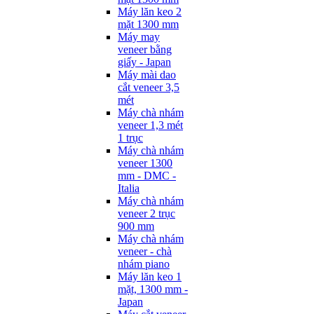
Máy lăn keo 2
mặt 1300 mm
Máy may
veneer bằng
giấy - Japan
Máy mài dao
cắt veneer 3,5
mét
Máy chà nhám
veneer 1,3 mét
1 trục
Máy chà nhám
veneer 1300
mm - DMC -
Italia
Máy chà nhám
veneer 2 trục
900 mm
Máy chà nhám
veneer - chà
nhám piano
Máy lăn keo 1
mặt, 1300 mm -
Japan