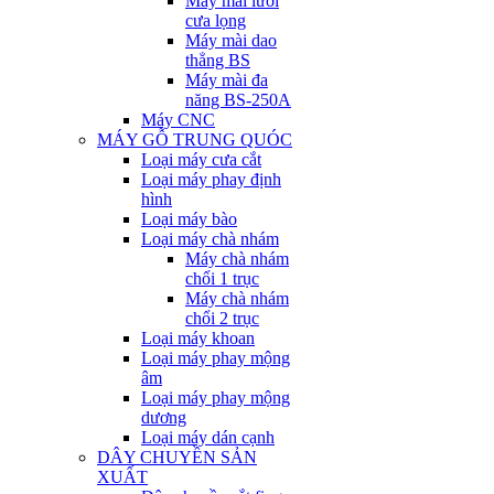
Máy mài lưỡi
cưa lọng
Máy mài dao
thẳng BS
Máy mài đa
năng BS-250A
Máy CNC
MÁY GỖ TRUNG QUÓC
Loại máy cưa cắt
Loại máy phay định
hình
Loại máy bào
Loại máy chà nhám
Máy chà nhám
chổi 1 trục
Máy chà nhám
chổi 2 trục
Loại máy khoan
Loại máy phay mộng
âm
Loại máy phay mộng
dương
Loại máy dán cạnh
DÂY CHUYỀN SẢN
XUẤT