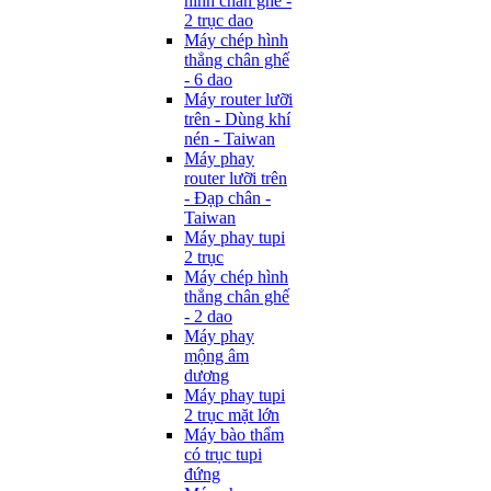
hình chân ghế -
2 trục dao
Máy chép hình
thẳng chân ghế
- 6 dao
Máy router lưỡi
trên - Dùng khí
nén - Taiwan
Máy phay
router lưỡi trên
- Đạp chân -
Taiwan
Máy phay tupi
2 trục
Máy chép hình
thẳng chân ghế
- 2 dao
Máy phay
mộng âm
dương
Máy phay tupi
2 trục mặt lớn
Máy bào thẩm
có trục tupi
đứng