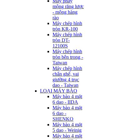
Máy phay
mộng răng lược
- mộng hàng
rào
Máy chép hình
tròn KR-100
Máy chép hình
tròn DT-
12100S
Máy chép hình
tròn bên trong -
Taiwan
Máy chép hình
chân ghế, vai
giường 4 trục
dao - Taiwan
LOẠI MÁY BÀO
Máy bào 4 mặt
6 dao - IIDA
Máy bào 4 mặt
6 dao -
SHENKO
Máy bào 4 mặt
5 dao - Weinig
Máy bào 4 mặt