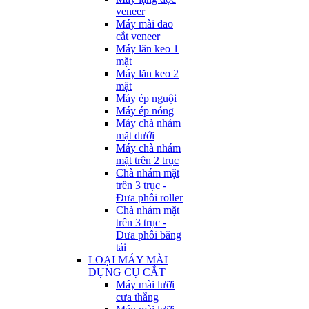
veneer
Máy mài dao
cắt veneer
Máy lăn keo 1
mặt
Máy lăn keo 2
mặt
Máy ép nguội
Máy ép nóng
Máy chà nhám
mặt dưới
Máy chà nhám
mặt trên 2 trục
Chà nhám mặt
trên 3 trục -
Đưa phôi roller
Chà nhám mặt
trên 3 trục -
Đưa phôi băng
tải
LOẠI MÁY MÀI
DỤNG CỤ CẮT
Máy mài lưỡi
cưa thẳng