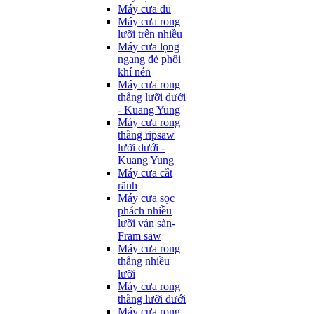
Máy cưa đu
Máy cưa rong
lưỡi trên nhiều
Máy cưa lọng
ngang đè phôi
khí nén
Máy cưa rong
thẳng lưỡi dưới
- Kuang Yung
Máy cưa rong
thẳng ripsaw
lưỡi dưới -
Kuang Yung
Máy cưa cắt
rãnh
Máy cưa sọc
phách nhiều
lưỡi ván sàn-
Fram saw
Máy cưa rong
thẳng nhiều
lưỡi
Máy cưa rong
thẳng lưỡi dưới
Máy cưa rong