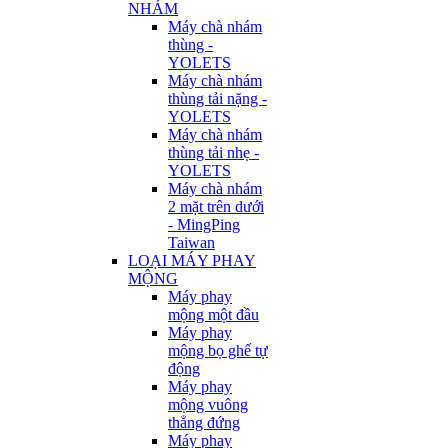
NHÁM
Máy chà nhám
thùng -
YOLETS
Máy chà nhám
thùng tải nặng -
YOLETS
Máy chà nhám
thùng tải nhẹ -
YOLETS
Máy chà nhám
2 mặt trên dưới
- MingPing
Taiwan
LOẠI MÁY PHAY
MỘNG
Máy phay
mộng một đầu
Máy phay
mộng bọ ghế tự
động
Máy phay
mộng vuông
thẳng đứng
Máy phay