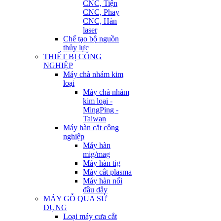
CNC, Tiện
CNC, Phay
CNC, Hàn
laser
Chế tạo bộ nguồn
thủy lực
THIẾT BỊ CÔNG
NGHIỆP
Máy chà nhám kim
loại
Máy chà nhám
kim loại -
MingPing -
Taiwan
Máy hàn cắt công
nghiệp
Máy hàn
mig/mag
Máy hàn tig
Máy cắt plasma
Máy hàn nối
đầu dây
MÁY GỖ QUA SỬ
DỤNG
Loại máy cưa cắt