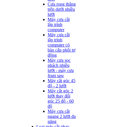
Cưa rong thẳng
trên dưới nhiều
lưỡi
Máy cưa cắt
lập trình
computer
Máy cưa cắt
lập trình
computer có
bàn cấp phôi tự
động
Máy cưa sọc
phách nhiều
lưỡi - máy cưa
fram saw
Máy cắt góc 45
độ - 2 lưỡi
Máy cắt góc 2
lưỡi thay đổi
góc 25 độ - 60
độ
Máy cưa cắt
ngang 2 lưỡi đa
năng
Loại máy cắt phay