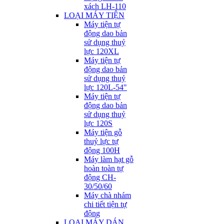
xách LH-110
LOẠI MÁY TIỆN
Máy tiện tự
động dao bản
sử dụng thuỷ
lực 120XL
Máy tiện tự
động dao bản
sử dụng thuỷ
lực 120L-54"
Máy tiện tự
động dao bản
sử dụng thuỷ
lực 120S
Máy tiện gỗ
thuỷ lực tự
động 100H
Máy làm hạt gỗ
hoàn toàn tự
động CH-
30/50/60
Máy chà nhám
chi tiết tiện tự
động
LOẠI MÁY DÁN