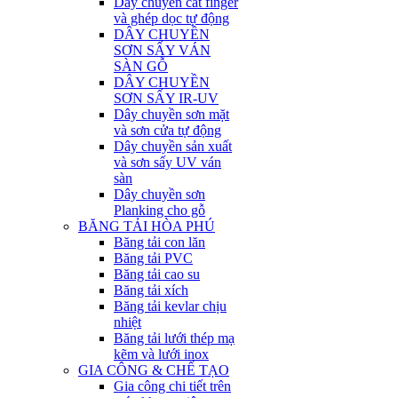
Dây chuyền cắt finger
và ghép dọc tự động
DÂY CHUYỀN
SƠN SẤY VÁN
SÀN GỖ
DÂY CHUYỀN
SƠN SẤY IR-UV
Dây chuyền sơn mặt
và sơn cửa tự động
Dây chuyền sản xuất
và sơn sấy UV ván
sàn
Dây chuyền sơn
Planking cho gỗ
BĂNG TẢI HÒA PHÚ
Băng tải con lăn
Băng tải PVC
Băng tải cao su
Băng tải xích
Băng tải kevlar chịu
nhiệt
Băng tải lưới thép mạ
kẽm và lưới inox
GIA CÔNG & CHẾ TẠO
Gia công chi tiết trên