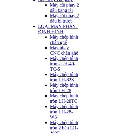
Máy cắt phay 2
đầu băng tải
Máy cắt phay 2
đầu bi trượt
LOẠI MÁY PHAY -
ĐỊNH HÌNH
Máy chép hình
chân ghế
Máy phay
CNC chân ghế
Máy chép hình
tròn - LH-40-
TC-S
Máy chép hình
tròn LH-62S
Máy chép hình
tròn LH-28
Máy chép hình
tròn LH-28TC
Máy chép hình
tròn LH-28-
WS
Máy chép hình
tròn 2 bàn LH-