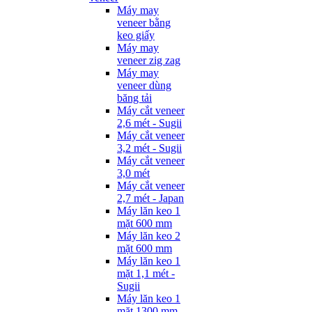
Máy may
veneer bằng
keo giấy
Máy may
veneer zig zag
Máy may
veneer dùng
băng tải
Máy cắt veneer
2,6 mét - Sugii
Máy cắt veneer
3,2 mét - Sugii
Máy cắt veneer
3,0 mét
Máy cắt veneer
2,7 mét - Japan
Máy lăn keo 1
mặt 600 mm
Máy lăn keo 2
mặt 600 mm
Máy lăn keo 1
mặt 1,1 mét -
Sugii
Máy lăn keo 1
mặt 1300 mm