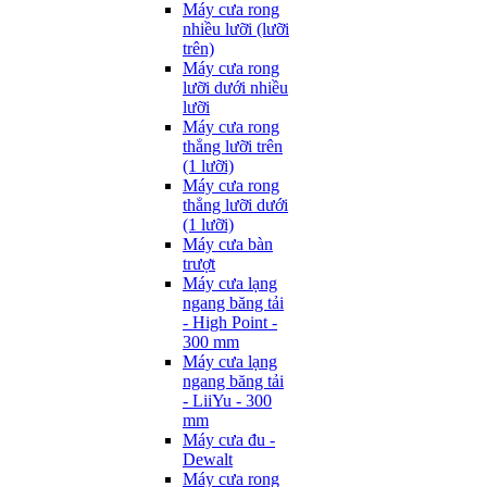
Máy cưa rong
nhiều lưỡi (lưỡi
trên)
Máy cưa rong
lưỡi dưới nhiều
lưỡi
Máy cưa rong
thẳng lưỡi trên
(1 lưỡi)
Máy cưa rong
thẳng lưỡi dưới
(1 lưỡi)
Máy cưa bàn
trượt
Máy cưa lạng
ngang băng tải
- High Point -
300 mm
Máy cưa lạng
ngang băng tải
- LiiYu - 300
mm
Máy cưa đu -
Dewalt
Máy cưa rong