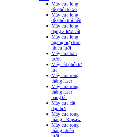
Máy cưa lọng
đè phôi lò xo
Máy cưa lọng
đè phôi khí nén
Máy cưa lọng
dạng 2 lưỡi cắt
Máy cưa lọng
ngang hợp kim
nhiều lưỡi
Máy cưa bàn
trượt
Máy cắt phôi tự
lựa
Máy cưa rong
thẳng laser
Máy cưa rong
thẳng laser
băng tải
Máy cưa cắt
đạp hơi
Máy cưa rong
thẳng - Ripsaw
Máy cưa rong
thẳng nhiều
lưỡi