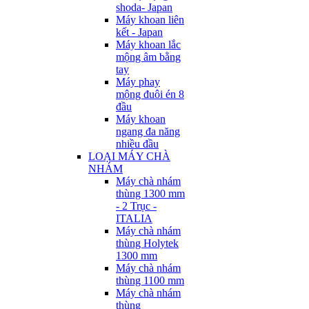
shoda- Japan
Máy khoan liên
kết - Japan
Máy khoan lắc
mộng âm bằng
tay
Máy phay
mộng đuôi én 8
đầu
Máy khoan
ngang đa năng
nhiều đầu
LOẠI MÁY CHÀ
NHÁM
Máy chà nhám
thùng 1300 mm
- 2 Trục -
ITALIA
Máy chà nhám
thùng Holytek
1300 mm
Máy chà nhám
thùng 1100 mm
Máy chà nhám
thùng