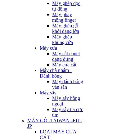
Máy ghép dọc
tự động
Máy phay
mộng finger
Máy ghép gỗ
khối dạng lớn
Máy ghép
khung cửa
Máy cưa
Máy cắt panel
dạng đứng
Máy cưa cắt
Máy chà nhám -
Đánh bóng
Máy đánh bóng
ván sàn
Máy sấy
Máy sấy hồng
ngoại
Máy sấy tia cực
tím
MÁY GỖ -TAIWAN -EU -
JP
LOẠI MÁY CƯA
CẮT