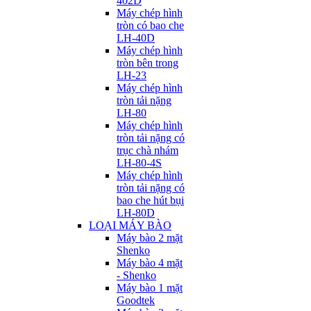
402D
Máy chép hình
tròn có bao che
LH-40D
Máy chép hình
tròn bên trong
LH-23
Máy chép hình
tròn tải nặng
LH-80
Máy chép hình
tròn tải nặng có
trục chà nhám
LH-80-4S
Máy chép hình
tròn tải nặng có
bao che hút bụi
LH-80D
LOẠI MÁY BÀO
Máy bào 2 mặt
Shenko
Máy bào 4 mặt
- Shenko
Máy bào 1 mặt
Goodtek