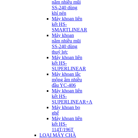
nằm nhiều mũi
SS-240 dùng
khí nén
Máy khoan liên
kết HS-
SMARTLINEAR
Máy khoan
nằm nhiều mũi
SS-240 dùng
thuỷ lực
Máy khoan liên
kết HS-
SUPERLINEAR
Máy khoan lắc
mộng âm nhiều
đầu YC-406
Máy khoan liên
kết HS-
SUPERLINEAR+A
Máy khoan bọ
ghế
Máy khoan liên
kết HS-
114T/196T
LOẠI MÁY CHÀ