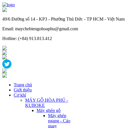
49/6 Đường số 14 - KP3 - Phường Thủ Đức - TP HCM - Việt Nam
Email: maychebiengohoaphu@gmail.com
Hotline: (+84) 913.813.412
Trang chủ
Giới thiệu
Cơ khí
MÁY GỖ HÒA PHÚ -
KUBOKE
Máy ghép gỗ
Máy ghép
ngang - Cảo
quay