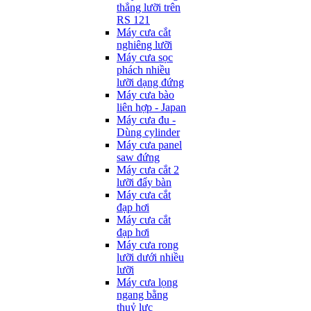
thẳng lưỡi trên
RS 121
Máy cưa cắt
nghiêng lưỡi
Máy cưa sọc
phách nhiều
lưỡi dạng đứng
Máy cưa bào
liên hợp - Japan
Máy cưa đu -
Dùng cylinder
Máy cưa panel
saw đứng
Máy cưa cắt 2
lưỡi đẩy bàn
Máy cưa cắt
đạp hơi
Máy cưa cắt
đạp hơi
Máy cưa rong
lưỡi dưới nhiều
lưỡi
Máy cưa lọng
ngang bằng
thuỷ lực