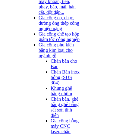
máy khoan, tiện,
phay, bào, mài, hàn
cắt, đột dập...
Gia công co, chạc,
đường ống thép công
nghiệp nặng
Gia công chế tạo hộp
giảm tốc công nghiệp
Gia công phụ kiện
bằng kim loại cho
ngành gỗ
Chân bàn cho
Bar
Chân Bàn inox
bóng (SUS
304)
Khung ghế
bằng nhôm
Chân bàn, ghế
bằng ghê bằng
sất sơn tĩnh
điện
Gia công bằng
máy CNC
laser, chấn