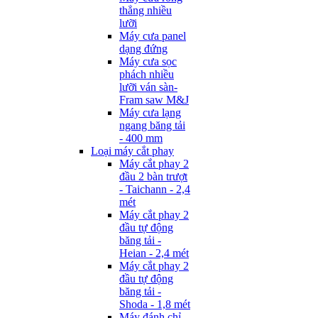
thẳng nhiều
lưỡi
Máy cưa panel
dạng đứng
Máy cưa sọc
phách nhiều
lưỡi ván sàn-
Fram saw M&J
Máy cưa lạng
ngang băng tải
- 400 mm
Loại máy cắt phay
Máy cắt phay 2
đầu 2 bàn trượt
- Taichann - 2,4
mét
Máy cắt phay 2
đầu tự động
băng tải -
Heian - 2,4 mét
Máy cắt phay 2
đầu tự động
băng tải -
Shoda - 1,8 mét
Máy đánh chỉ -