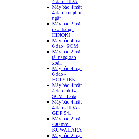
4 dao - IIDA
Máy bào 4 mặt
4 dao bào phôi
ngắn
Máy bào 2 mặt
dao thẳng -
HINOKI
Máy bào 4 mặt
6 dao - POM
Máy bào 2 mặt
tải nặng dao
xoắn
Máy bào 4 mặt
6 dao -
HOLYTEK
Máy bào 4 mặt
4 dao mini -
SCM - Itaila
Máy bào 4 mặt
4 dao - IIDA -
GDF-541
Máy bào 2 mặt
400 mm -
KUWAHARA
Máy bào 2 mặt