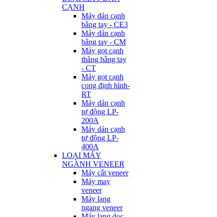
CẠNH
Máy dán cạnh
bằng tay - CE3
Máy dán cạnh
bằng tay - CM
Máy gọt cạnh
thẳng bằng tay
- CT
Máy gọt cạnh
cong định hình-
RT
Máy dán cạnh
tự động LP-
200A
Máy dán cạnh
tự động LP-
400A
LOẠI MÁY
NGÀNH VENEER
Máy cắt veneer
Máy may
veneer
Máy lạng
ngang veneer
Máy lạng dọc