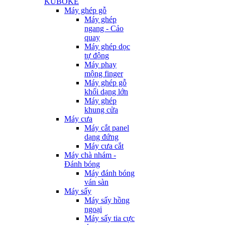
KUBOKE
Máy ghép gỗ
Máy ghép
ngang - Cảo
quay
Máy ghép dọc
tự động
Máy phay
mộng finger
Máy ghép gỗ
khối dạng lớn
Máy ghép
khung cửa
Máy cưa
Máy cắt panel
dạng đứng
Máy cưa cắt
Máy chà nhám -
Đánh bóng
Máy đánh bóng
ván sàn
Máy sấy
Máy sấy hồng
ngoại
Máy sấy tia cực