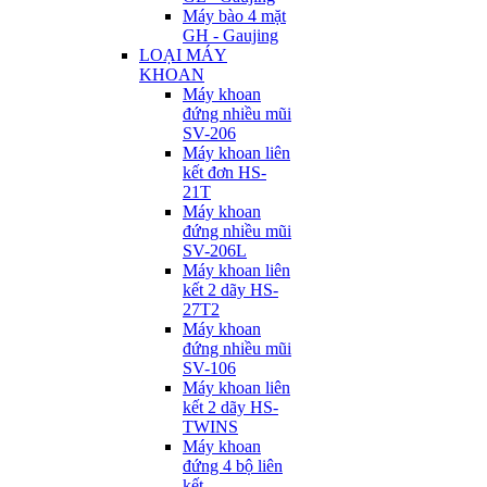
Máy bào 4 mặt
GH - Gaujing
LOẠI MÁY
KHOAN
Máy khoan
đứng nhiều mũi
SV-206
Máy khoan liên
kết đơn HS-
21T
Máy khoan
đứng nhiều mũi
SV-206L
Máy khoan liên
kết 2 dãy HS-
27T2
Máy khoan
đứng nhiều mũi
SV-106
Máy khoan liên
kết 2 dãy HS-
TWINS
Máy khoan
đứng 4 bộ liên
kết