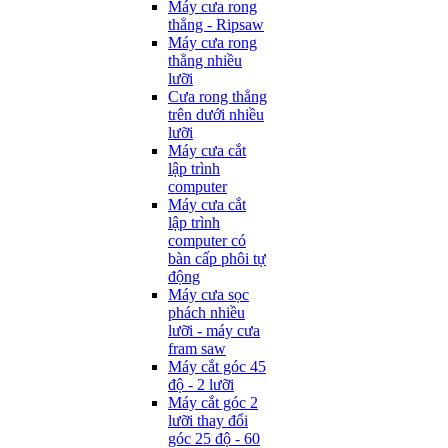
Máy cưa rong
thẳng - Ripsaw
Máy cưa rong
thẳng nhiều
lưỡi
Cưa rong thẳng
trên dưới nhiều
lưỡi
Máy cưa cắt
lập trình
computer
Máy cưa cắt
lập trình
computer có
bàn cấp phôi tự
động
Máy cưa sọc
phách nhiều
lưỡi - máy cưa
fram saw
Máy cắt góc 45
độ - 2 lưỡi
Máy cắt góc 2
lưỡi thay đổi
góc 25 độ - 60