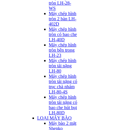
tròn LH-28-
WS
Máy chép hình
tròn 2 bàn LH-
402D
Máy chép hình
tròn có bao che
LH-40D
Máy chép hình
tròn bên trong
LH-23
Máy chép hình
tròn tải nặng
LH-80
Máy chép hình
tròn tải nặng có
trục chà nhám
LH-80-4S
Máy chép hình
tròn tải nặng có
bao che hút bụi
LH-80D
LOẠI MÁY BÀO
Máy bào 2 mặt
Shenko