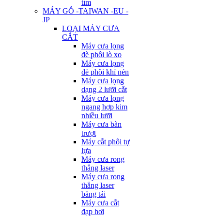
tím
MÁY GỖ -TAIWAN -EU -
JP
LOẠI MÁY CƯA
CẮT
Máy cưa lọng
đè phôi lò xo
Máy cưa lọng
đè phôi khí nén
Máy cưa lọng
dạng 2 lưỡi cắt
Máy cưa lọng
ngang hợp kim
nhiều lưỡi
Máy cưa bàn
trượt
Máy cắt phôi tự
lựa
Máy cưa rong
thẳng laser
Máy cưa rong
thẳng laser
băng tải
Máy cưa cắt
đạp hơi