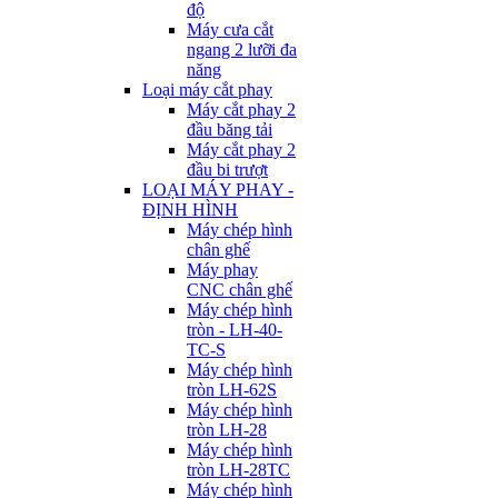
độ
Máy cưa cắt
ngang 2 lưỡi đa
năng
Loại máy cắt phay
Máy cắt phay 2
đầu băng tải
Máy cắt phay 2
đầu bi trượt
LOẠI MÁY PHAY -
ĐỊNH HÌNH
Máy chép hình
chân ghế
Máy phay
CNC chân ghế
Máy chép hình
tròn - LH-40-
TC-S
Máy chép hình
tròn LH-62S
Máy chép hình
tròn LH-28
Máy chép hình
tròn LH-28TC
Máy chép hình