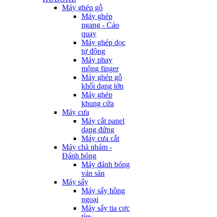
Máy ghép gỗ
Máy ghép
ngang - Cảo
quay
Máy ghép dọc
tự động
Máy phay
mộng finger
Máy ghép gỗ
khối dạng lớn
Máy ghép
khung cửa
Máy cưa
Máy cắt panel
dạng đứng
Máy cưa cắt
Máy chà nhám -
Đánh bóng
Máy đánh bóng
ván sàn
Máy sấy
Máy sấy hồng
ngoại
Máy sấy tia cực
tím