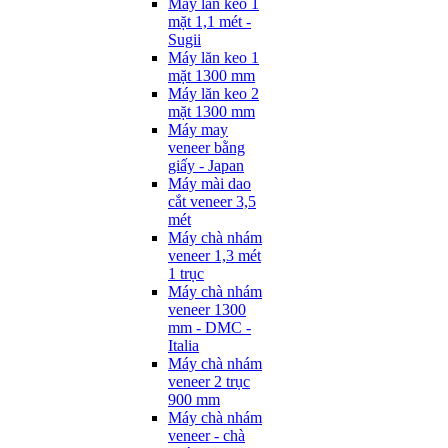
Máy lăn keo 1
mặt 1,1 mét -
Sugii
Máy lăn keo 1
mặt 1300 mm
Máy lăn keo 2
mặt 1300 mm
Máy may
veneer bằng
giấy - Japan
Máy mài dao
cắt veneer 3,5
mét
Máy chà nhám
veneer 1,3 mét
1 trục
Máy chà nhám
veneer 1300
mm - DMC -
Italia
Máy chà nhám
veneer 2 trục
900 mm
Máy chà nhám
veneer - chà