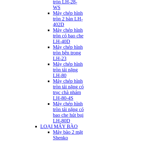
tròn LH-28-
WS
Máy chép hình
tròn 2 bàn LH-
402D
Máy chép hình
tròn có bao che
LH-40D
Máy chép hình
tròn bên trong
LH-23
Máy chép hình
tròn tải nặng
LH-80
Máy chép hình
tròn tải nặng có
trục chà nhám
LH-80-4S
Máy chép hình
tròn tải nặng có
bao che hút bụi
LH-80D
LOẠI MÁY BÀO
Máy bào 2 mặt
Shenko