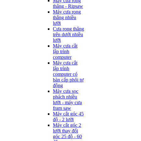
Máy cưa rong
thẳng - Ripsaw
Máy cưa rong
thẳng nhiều
lưỡi
Cưa rong thẳng
trên dưới nhiều
lưỡi
Máy cưa cắt
lập trình
computer
Máy cưa cắt
lập trình
computer có
bàn cấp phôi tự
động
Máy cưa sọc
phách nhiều
lưỡi - máy cưa
fram saw
Máy cắt góc 45
độ - 2 lưỡi
Máy cắt góc 2
lưỡi thay đổi
góc 25 độ - 60