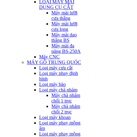
LOẠI MÁY MÀI
DỤNG CỤ CẮT
Máy mài lưỡi
cưa thẳng
Máy mài lưỡi
cưa lọng
Máy mài dao
thẳng BS
Máy mài đa
năng BS-250A
Máy CNC
MÁY GỖ TRUNG QUÓC
Loại máy cưa cắt
Loại máy phay định
hình
Loại máy bào
Loại máy chà nhám
Máy chà nhám
chổi 1 trục
Máy chà nhám
chổi 2 trục
Loại máy khoan
Loại máy phay mộng
âm
Loại máy phay mộng