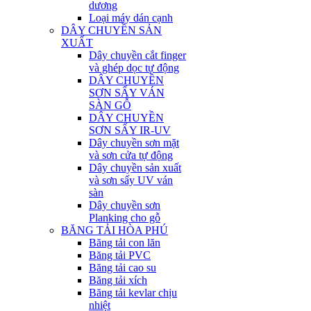
dương
Loại máy dán cạnh
DÂY CHUYỀN SẢN
XUẤT
Dây chuyền cắt finger
và ghép dọc tự động
DÂY CHUYỀN
SƠN SẤY VÁN
SÀN GỖ
DÂY CHUYỀN
SƠN SẤY IR-UV
Dây chuyền sơn mặt
và sơn cửa tự động
Dây chuyền sản xuất
và sơn sấy UV ván
sàn
Dây chuyền sơn
Planking cho gỗ
BĂNG TẢI HÒA PHÚ
Băng tải con lăn
Băng tải PVC
Băng tải cao su
Băng tải xích
Băng tải kevlar chịu
nhiệt