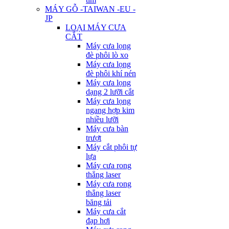
MÁY GỖ -TAIWAN -EU -
JP
LOẠI MÁY CƯA
CẮT
Máy cưa lọng
đè phôi lò xo
Máy cưa lọng
đè phôi khí nén
Máy cưa lọng
dạng 2 lưỡi cắt
Máy cưa lọng
ngang hợp kim
nhiều lưỡi
Máy cưa bàn
trượt
Máy cắt phôi tự
lựa
Máy cưa rong
thẳng laser
Máy cưa rong
thẳng laser
băng tải
Máy cưa cắt
đạp hơi