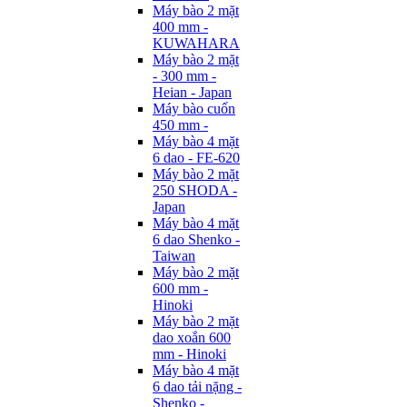
Máy bào 2 mặt
400 mm -
KUWAHARA
Máy bào 2 mặt
- 300 mm -
Heian - Japan
Máy bào cuốn
450 mm -
Máy bào 4 mặt
6 dao - FE-620
Máy bào 2 mặt
250 SHODA -
Japan
Máy bào 4 mặt
6 dao Shenko -
Taiwan
Máy bào 2 mặt
600 mm -
Hinoki
Máy bào 2 mặt
dao xoắn 600
mm - Hinoki
Máy bào 4 mặt
6 dao tải nặng -
Shenko -