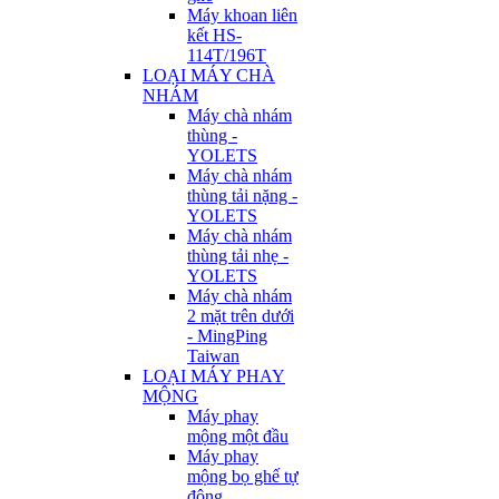
Máy khoan liên
kết HS-
114T/196T
LOẠI MÁY CHÀ
NHÁM
Máy chà nhám
thùng -
YOLETS
Máy chà nhám
thùng tải nặng -
YOLETS
Máy chà nhám
thùng tải nhẹ -
YOLETS
Máy chà nhám
2 mặt trên dưới
- MingPing
Taiwan
LOẠI MÁY PHAY
MỘNG
Máy phay
mộng một đầu
Máy phay
mộng bọ ghế tự
động