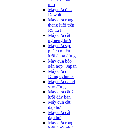
mm
Máy cưa đu -
Dewalt
Máy cưa rong
thẳng lưỡi trên
RS 121
Máy cưa cắt
nghiêng lưỡi
Máy cưa sọc
phách nhiều
lưỡi dạng đứng
Máy cưa bào
liên hợp - Japan
Máy cưa đu -
Dùng cylinder
Máy cưa panel
saw đứng
Máy cưa cắt 2
lưỡi đẩy bàn
Máy cưa cắt
đạp hơi
Máy cưa cắt
đạp hơi
Máy cưa rong
lưỡi dưới nhiều