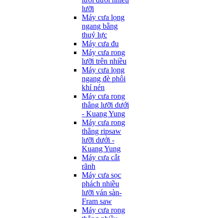
lưỡi
Máy cưa lọng
ngang bằng
thuỷ lực
Máy cưa đu
Máy cưa rong
lưỡi trên nhiều
Máy cưa lọng
ngang đè phôi
khí nén
Máy cưa rong
thẳng lưỡi dưới
- Kuang Yung
Máy cưa rong
thẳng ripsaw
lưỡi dưới -
Kuang Yung
Máy cưa cắt
rãnh
Máy cưa sọc
phách nhiều
lưỡi ván sàn-
Fram saw
Máy cưa rong