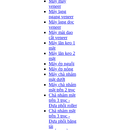
Máy may
veneer
Máy lạng
ngang veneer
Máy lạng dọc
veneer
Máy mài dao
cắt veneer
Máy lăn keo 1
mặt
Máy lăn keo 2
mặt
Máy ép nguội
Máy ép nóng
Máy chà nhám
mặt dưới
Máy chà nhám
mặt trên 2 trục
Chà nhám mặt
trên 3 trục -
Đưa phôi roller
Chà nhám mặt
trên 3 trục -
Đưa phôi băng
tải