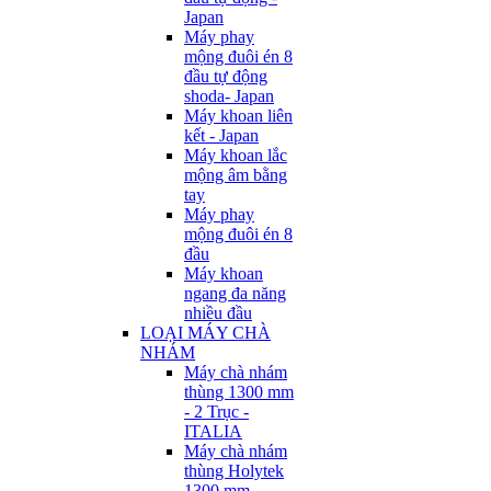
Japan
Máy phay
mộng đuôi én 8
đầu tự động
shoda- Japan
Máy khoan liên
kết - Japan
Máy khoan lắc
mộng âm bằng
tay
Máy phay
mộng đuôi én 8
đầu
Máy khoan
ngang đa năng
nhiều đầu
LOẠI MÁY CHÀ
NHÁM
Máy chà nhám
thùng 1300 mm
- 2 Trục -
ITALIA
Máy chà nhám
thùng Holytek
1300 mm