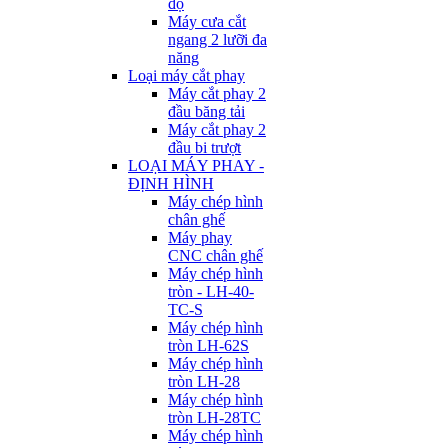
độ
Máy cưa cắt
ngang 2 lưỡi đa
năng
Loại máy cắt phay
Máy cắt phay 2
đầu băng tải
Máy cắt phay 2
đầu bi trượt
LOẠI MÁY PHAY -
ĐỊNH HÌNH
Máy chép hình
chân ghế
Máy phay
CNC chân ghế
Máy chép hình
tròn - LH-40-
TC-S
Máy chép hình
tròn LH-62S
Máy chép hình
tròn LH-28
Máy chép hình
tròn LH-28TC
Máy chép hình