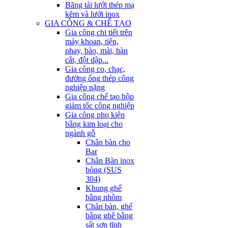
Băng tải lưới thép mạ
kẽm và lưới inox
GIA CÔNG & CHẾ TẠO
Gia công chi tiết trên
máy khoan, tiện,
phay, bào, mài, hàn
cắt, đột dập...
Gia công co, chạc,
đường ống thép công
nghiệp nặng
Gia công chế tạo hộp
giảm tốc công nghiệp
Gia công phụ kiện
bằng kim loại cho
ngành gỗ
Chân bàn cho
Bar
Chân Bàn inox
bóng (SUS
304)
Khung ghế
bằng nhôm
Chân bàn, ghế
bằng ghê bằng
sất sơn tĩnh