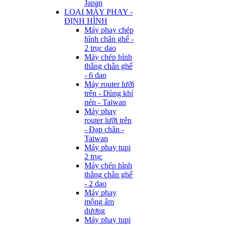
Japan
LOẠI MÁY PHAY -
ĐỊNH HÌNH
Máy phay chép
hình chân ghế -
2 trục dao
Máy chép hình
thẳng chân ghế
- 6 dao
Máy router lưỡi
trên - Dùng khí
nén - Taiwan
Máy phay
router lưỡi trên
- Đạp chân -
Taiwan
Máy phay tupi
2 trục
Máy chép hình
thẳng chân ghế
- 2 dao
Máy phay
mộng âm
dương
Máy phay tupi