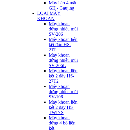
Máy bào 4 mặt
GH - Gaujing
LOẠI MÁY
KHOAN
Máy khoan
đứng nhiều mũi
SV-206
Máy khoan liên
kết đơn HS-
21T
Máy khoan
đứng nhiều mũi
SV-206L
Máy khoan liên
kết 2 dãy HS-
27T2
Máy khoan
đứng nhiều mũi
SV-106
Máy khoan liên
kết 2 dãy HS-
TWINS
Máy khoan
đứng 4 bộ liên
kết