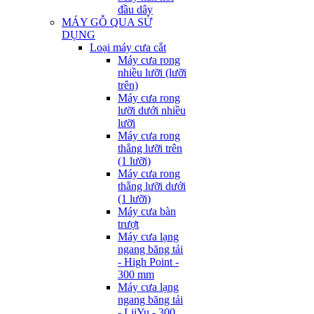
đầu dây
MÁY GỖ QUA SỬ
DỤNG
Loại máy cưa cắt
Máy cưa rong
nhiều lưỡi (lưỡi
trên)
Máy cưa rong
lưỡi dưới nhiều
lưỡi
Máy cưa rong
thẳng lưỡi trên
(1 lưỡi)
Máy cưa rong
thẳng lưỡi dưới
(1 lưỡi)
Máy cưa bàn
trượt
Máy cưa lạng
ngang băng tải
- High Point -
300 mm
Máy cưa lạng
ngang băng tải
- LiiYu - 300