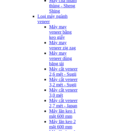
Máy chà nhám
thùng - Sheng
Shing
Loại máy ngành
veneer
Máy may
veneer bằng
keo giấy
Máy may
veneer zig zag
Máy may
veneer dùng
băng tải
Máy cắt veneer
2,6 mét - Sugii
Máy cắt veneer
3,2 mét - Sugii
Máy cắt veneer
3,0 mét
Máy cắt veneer
2,7 mét - Japan
Máy lăn keo 1
mặt 600 mm
Máy lăn keo 2
mặt 600 mm