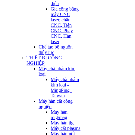
điện
Gia công bằng
máy CNC
laser, chấn
CNC, Tiện
CNC, Phay
CNC, Hàn
laser
Chế tạo bộ nguồn
thủy lực
THIẾT BỊ CÔNG
NGHIỆP
Máy chà nhám kim
loại
Máy chà nhám
kim loại -
MingPing -
Taiwan
Máy hàn cắt công
nghiệp
Máy hàn
mig/mag
Máy hàn tig
Máy cắt plasma
Máy hàn nối