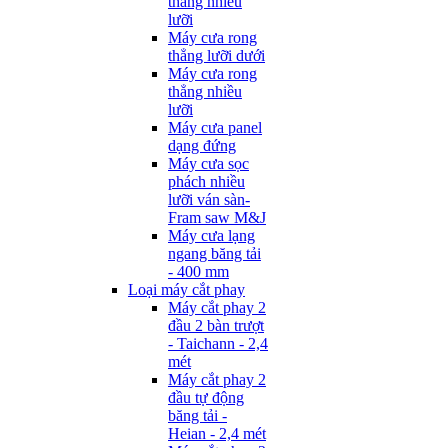
thẳng nhiều
lưỡi
Máy cưa rong
thẳng lưỡi dưới
Máy cưa rong
thẳng nhiều
lưỡi
Máy cưa panel
dạng đứng
Máy cưa sọc
phách nhiều
lưỡi ván sàn-
Fram saw M&J
Máy cưa lạng
ngang băng tải
- 400 mm
Loại máy cắt phay
Máy cắt phay 2
đầu 2 bàn trượt
- Taichann - 2,4
mét
Máy cắt phay 2
đầu tự động
băng tải -
Heian - 2,4 mét