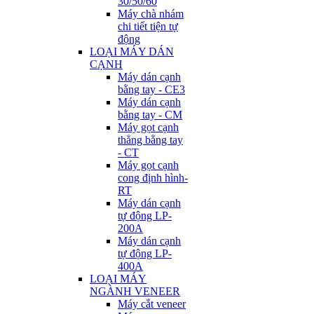
30/50/60
Máy chà nhám
chi tiết tiện tự
động
LOẠI MÁY DÁN
CẠNH
Máy dán cạnh
bằng tay - CE3
Máy dán cạnh
bằng tay - CM
Máy gọt cạnh
thẳng bằng tay
- CT
Máy gọt cạnh
cong định hình-
RT
Máy dán cạnh
tự động LP-
200A
Máy dán cạnh
tự động LP-
400A
LOẠI MÁY
NGÀNH VENEER
Máy cắt veneer