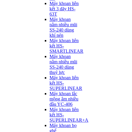
Máy khoan liên
kết 3 dãy HS-
63T
Máy khoan
nằm nhiều mũi
SS-240 dùng
khí nén
Máy khoan liên
kết HS-
SMARTLINEAR
Máy khoan
nằm nhiều mũi
SS-240 dùng
thuỷ lực
Máy khoan liên
kết HS-
SUPERLINEAR
Máy khoan lắc
mộng âm nhiều
đầu YC-406
Máy khoan liên
kết HS-
SUPERLINEAR+A
Máy khoan bọ
ghế