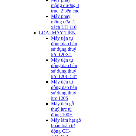
mộng dương 3
trục, 2 bên cnc
Máy phay
mộng cửa lá
xách LH-110
LOẠI MÁY TIỆN
Máy tiện tự
động dao bản
sử dụng thuỷ
lực 120XL
Máy tiện tự
động dao bản
sử dụng thuỷ
lực 120L-54"
Máy tiện tự
động dao bản
sử dụng thuỷ
lực 120S
Máy tiện gỗ
thuỷ lực tự
động 100H
Máy làm hạt gỗ
hoàn toàn tự
động CH-