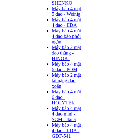
SHENKO
Máy bào 4 mặt
5 dao - Weinig
Máy bào 4 mặt
4 dao - IIDA
Máy bào 4 mặt
4 dao bào phôi
ngắn
Máy bào 2 mặt
dao thẳng -
HINOKI
Máy bào 4 mặt
6 dao - POM
Máy bào 2 mặt
tải nặng dao
xoắn
Máy bào 4 mặt
6 dao -
HOLYTEK
Máy bào 4 mặt
4 dao mini -
SCM - Itaila
Máy bào 4 mặt
4 dao - IIDA -
GDF-541