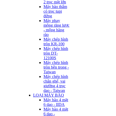
2 trục mặt lớn
Máy bào thẩm
có trục tupi
đứng
Máy phay
mộng răng lược
- mộng hàng
rào
Máy chép hình
tròn KR-100
Máy chép hình
tròn DT-
12100S
Máy chép hình
tròn bên trong -
Taiwan
Máy chép hình
chân ghế, vai
giường 4 trục
dao - Taiwan
LOẠI MÁY BÀO
Máy bào 4 mặt
6 dao - IIDA
Máy bào 4 mặt
6 dao -