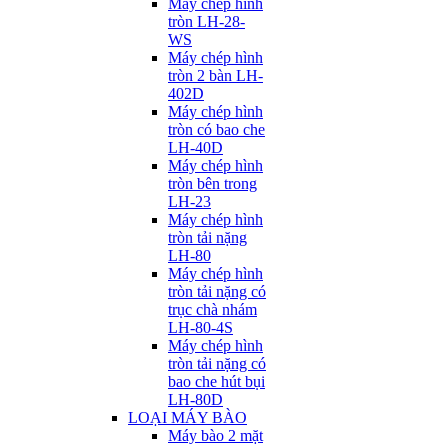
Máy chép hình
tròn LH-28-
WS
Máy chép hình
tròn 2 bàn LH-
402D
Máy chép hình
tròn có bao che
LH-40D
Máy chép hình
tròn bên trong
LH-23
Máy chép hình
tròn tải nặng
LH-80
Máy chép hình
tròn tải nặng có
trục chà nhám
LH-80-4S
Máy chép hình
tròn tải nặng có
bao che hút bụi
LH-80D
LOẠI MÁY BÀO
Máy bào 2 mặt