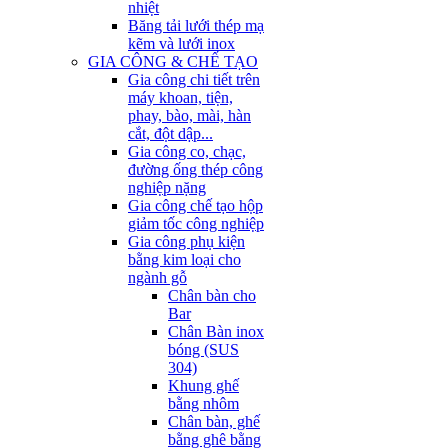
nhiệt
Băng tải lưới thép mạ
kẽm và lưới inox
GIA CÔNG & CHẾ TẠO
Gia công chi tiết trên
máy khoan, tiện,
phay, bào, mài, hàn
cắt, đột dập...
Gia công co, chạc,
đường ống thép công
nghiệp nặng
Gia công chế tạo hộp
giảm tốc công nghiệp
Gia công phụ kiện
bằng kim loại cho
ngành gỗ
Chân bàn cho
Bar
Chân Bàn inox
bóng (SUS
304)
Khung ghế
bằng nhôm
Chân bàn, ghế
bằng ghê bằng