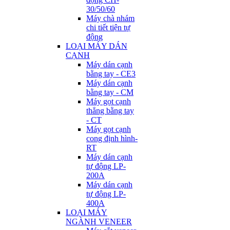
30/50/60
Máy chà nhám
chi tiết tiện tự
động
LOẠI MÁY DÁN
CẠNH
Máy dán cạnh
bằng tay - CE3
Máy dán cạnh
bằng tay - CM
Máy gọt cạnh
thẳng bằng tay
- CT
Máy gọt cạnh
cong định hình-
RT
Máy dán cạnh
tự động LP-
200A
Máy dán cạnh
tự động LP-
400A
LOẠI MÁY
NGÀNH VENEER