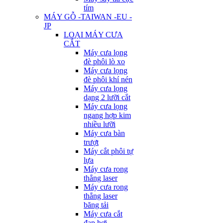
tím
MÁY GỖ -TAIWAN -EU -
JP
LOẠI MÁY CƯA
CẮT
Máy cưa lọng
đè phôi lò xo
Máy cưa lọng
đè phôi khí nén
Máy cưa lọng
dạng 2 lưỡi cắt
Máy cưa lọng
ngang hợp kim
nhiều lưỡi
Máy cưa bàn
trượt
Máy cắt phôi tự
lựa
Máy cưa rong
thẳng laser
Máy cưa rong
thẳng laser
băng tải
Máy cưa cắt
đạp hơi