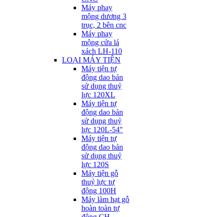
Máy phay
mộng dương 3
trục, 2 bên cnc
Máy phay
mộng cửa lá
xách LH-110
LOẠI MÁY TIỆN
Máy tiện tự
động dao bản
sử dụng thuỷ
lực 120XL
Máy tiện tự
động dao bản
sử dụng thuỷ
lực 120L-54"
Máy tiện tự
động dao bản
sử dụng thuỷ
lực 120S
Máy tiện gỗ
thuỷ lực tự
động 100H
Máy làm hạt gỗ
hoàn toàn tự
động CH-