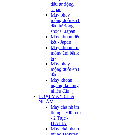
đầu tự động -
Japan
Máy phay
mộng đuôi én 8
đầu tự động
shoda- Japan
Máy khoan liên
kết - Japan
Máy khoan lắc
mộng âm bằng
tay
Máy phay
mộng đuôi én 8
đầu
Máy khoan
ngang đa năng
nhiều đầu
LOẠI MÁY CHÀ
NHÁM
Máy chà nhám
thùng 1300 mm
- 2 Trục -
ITALIA
Máy chà nhám
thùng Holytek