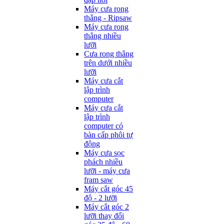
Máy cưa rong
thẳng - Ripsaw
Máy cưa rong
thẳng nhiều
lưỡi
Cưa rong thẳng
trên dưới nhiều
lưỡi
Máy cưa cắt
lập trình
computer
Máy cưa cắt
lập trình
computer có
bàn cấp phôi tự
động
Máy cưa sọc
phách nhiều
lưỡi - máy cưa
fram saw
Máy cắt góc 45
độ - 2 lưỡi
Máy cắt góc 2
lưỡi thay đổi