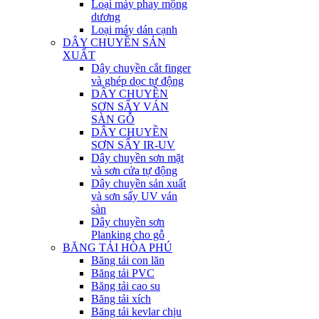
Loại máy phay mộng
dương
Loại máy dán cạnh
DÂY CHUYỀN SẢN
XUẤT
Dây chuyền cắt finger
và ghép dọc tự động
DÂY CHUYỀN
SƠN SẤY VÁN
SÀN GỖ
DÂY CHUYỀN
SƠN SẤY IR-UV
Dây chuyền sơn mặt
và sơn cửa tự động
Dây chuyền sản xuất
và sơn sấy UV ván
sàn
Dây chuyền sơn
Planking cho gỗ
BĂNG TẢI HÒA PHÚ
Băng tải con lăn
Băng tải PVC
Băng tải cao su
Băng tải xích
Băng tải kevlar chịu