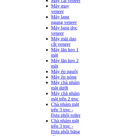
Máy cắt veneer
Máy may
veneer
Máy lạng
ngang veneer
Máy lạng dọc
veneer
Máy mài dao
cắt veneer
Máy lăn keo 1
mặt
Máy lăn keo 2
mặt
Máy ép nguội
Máy ép nóng
Máy chà nhám
mặt dưới
Máy chà nhám
mặt trên 2 trục
Chà nhám mặt
trên 3 trục -
Đưa phôi roller
Chà nhám mặt
trên 3 trục -
Đưa phôi băng