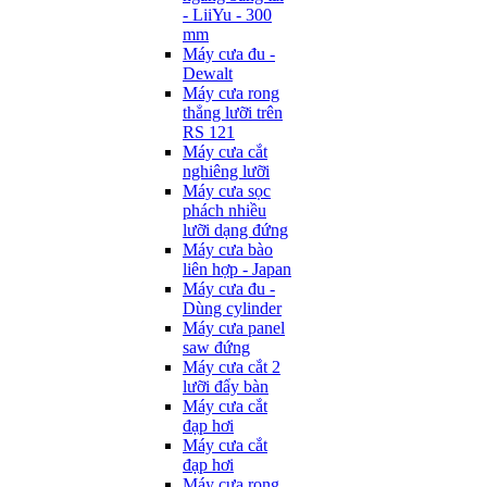
- LiiYu - 300
mm
Máy cưa đu -
Dewalt
Máy cưa rong
thẳng lưỡi trên
RS 121
Máy cưa cắt
nghiêng lưỡi
Máy cưa sọc
phách nhiều
lưỡi dạng đứng
Máy cưa bào
liên hợp - Japan
Máy cưa đu -
Dùng cylinder
Máy cưa panel
saw đứng
Máy cưa cắt 2
lưỡi đẩy bàn
Máy cưa cắt
đạp hơi
Máy cưa cắt
đạp hơi
Máy cưa rong