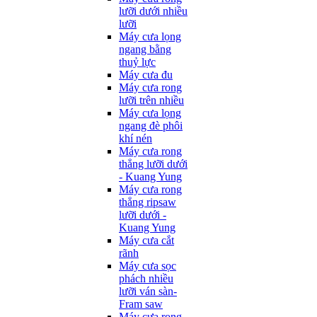
lưỡi dưới nhiều
lưỡi
Máy cưa lọng
ngang bằng
thuỷ lực
Máy cưa đu
Máy cưa rong
lưỡi trên nhiều
Máy cưa lọng
ngang đè phôi
khí nén
Máy cưa rong
thẳng lưỡi dưới
- Kuang Yung
Máy cưa rong
thẳng ripsaw
lưỡi dưới -
Kuang Yung
Máy cưa cắt
rãnh
Máy cưa sọc
phách nhiều
lưỡi ván sàn-
Fram saw
Máy cưa rong