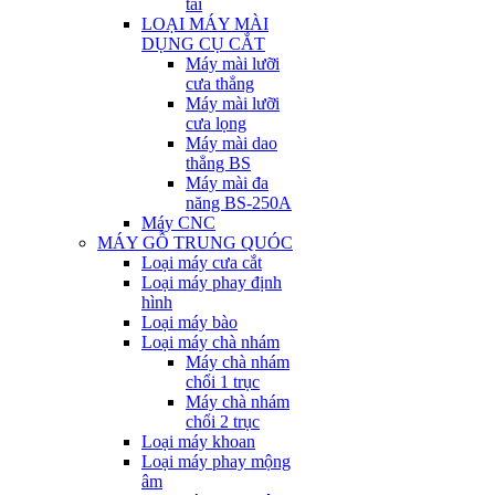
tải
LOẠI MÁY MÀI
DỤNG CỤ CẮT
Máy mài lưỡi
cưa thẳng
Máy mài lưỡi
cưa lọng
Máy mài dao
thẳng BS
Máy mài đa
năng BS-250A
Máy CNC
MÁY GỖ TRUNG QUÓC
Loại máy cưa cắt
Loại máy phay định
hình
Loại máy bào
Loại máy chà nhám
Máy chà nhám
chổi 1 trục
Máy chà nhám
chổi 2 trục
Loại máy khoan
Loại máy phay mộng
âm