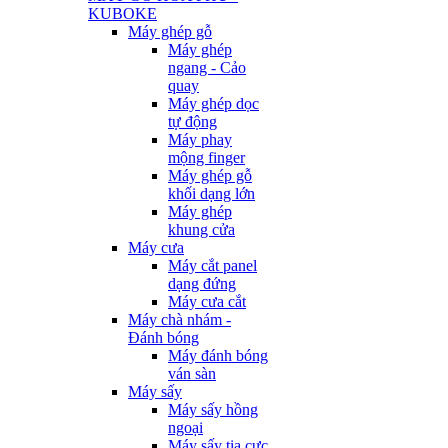
KUBOKE
Máy ghép gỗ
Máy ghép
ngang - Cảo
quay
Máy ghép dọc
tự động
Máy phay
mộng finger
Máy ghép gỗ
khối dạng lớn
Máy ghép
khung cửa
Máy cưa
Máy cắt panel
dạng đứng
Máy cưa cắt
Máy chà nhám -
Đánh bóng
Máy đánh bóng
ván sàn
Máy sấy
Máy sấy hồng
ngoại
Máy sấy tia cực