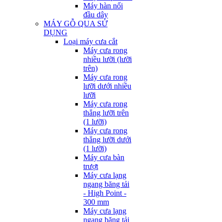
Máy hàn nối
đầu dây
MÁY GỖ QUA SỬ
DỤNG
Loại máy cưa cắt
Máy cưa rong
nhiều lưỡi (lưỡi
trên)
Máy cưa rong
lưỡi dưới nhiều
lưỡi
Máy cưa rong
thẳng lưỡi trên
(1 lưỡi)
Máy cưa rong
thẳng lưỡi dưới
(1 lưỡi)
Máy cưa bàn
trượt
Máy cưa lạng
ngang băng tải
- High Point -
300 mm
Máy cưa lạng
ngang băng tải