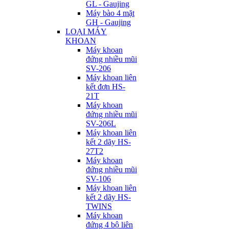
GL - Gaujing
Máy bào 4 mặt
GH - Gaujing
LOẠI MÁY
KHOAN
Máy khoan
đứng nhiều mũi
SV-206
Máy khoan liên
kết đơn HS-
21T
Máy khoan
đứng nhiều mũi
SV-206L
Máy khoan liên
kết 2 dãy HS-
27T2
Máy khoan
đứng nhiều mũi
SV-106
Máy khoan liên
kết 2 dãy HS-
TWINS
Máy khoan
đứng 4 bộ liên