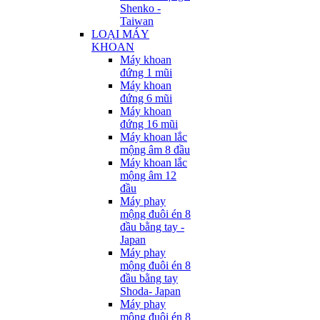
Shenko -
Taiwan
LOẠI MÁY
KHOAN
Máy khoan
đứng 1 mũi
Máy khoan
đứng 6 mũi
Máy khoan
đứng 16 mũi
Máy khoan lắc
mộng âm 8 đầu
Máy khoan lắc
mộng âm 12
đầu
Máy phay
mộng đuôi én 8
đầu bằng tay -
Japan
Máy phay
mộng đuôi én 8
đầu bằng tay
Shoda- Japan
Máy phay
mộng đuôi én 8