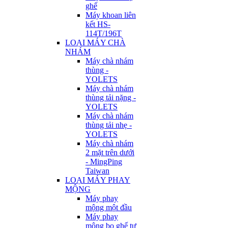
ghế
Máy khoan liên
kết HS-
114T/196T
LOẠI MÁY CHÀ
NHÁM
Máy chà nhám
thùng -
YOLETS
Máy chà nhám
thùng tải nặng -
YOLETS
Máy chà nhám
thùng tải nhẹ -
YOLETS
Máy chà nhám
2 mặt trên dưới
- MingPing
Taiwan
LOẠI MÁY PHAY
MỘNG
Máy phay
mộng một đầu
Máy phay
mộng bọ ghế tự