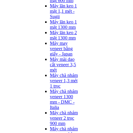
mặt 600 mm
Máy lăn keo 1
mặt 1,1 mét -
Sugii
Máy lăn keo 1
mặt 1300 mm
Máy lăn keo 2
mặt 1300 mm
Máy may
veneer bằng
giấy - Japan
Máy mài dao
cắt veneer 3,5
mét
Máy chà nhám
veneer 1,3 mét
1 trục
Máy chà nhám
veneer 1300
mm - DMC -
Italia
Máy chà nhám
veneer 2 trục
900 mm
Máy chà nhám