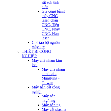
sất sơn tĩnh
điện
Gia công bằng
máy CNC
laser, chấn
CNC, Tiện
CNC, Phay
CNC, Hàn
laser
Chế tạo bộ nguồn
thủy lực
THIẾT BỊ CÔNG
NGHIỆP
Máy chà nhám kim
loại
Máy chà nhám
kim loại -
MingPing -
Taiwan
Máy hàn cắt công
nghiệp
Máy hàn
mig/mag
Máy hàn tig
Máy cắt plasma