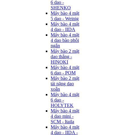
6 dao -
SHENKO
Máy bào 4 mặt
5 dao - Weinig
Máy bào 4 mặt
4 dao - IIDA
Máy bào 4 mặt
4 dao bào phôi
ngắn
Máy bào 2 mặt
dao thẳng -
HINOKI
Máy bào 4 mặt
6 dao - POM
Máy bào 2 mặt
tải nặng dao
xoắn
Máy bào 4 mặt
6 dao -
HOLYTEK
Máy bào 4 mặt
4 dao mini -
SCM - Itaila
Máy bào 4 mặt
4 dao - IIDA -