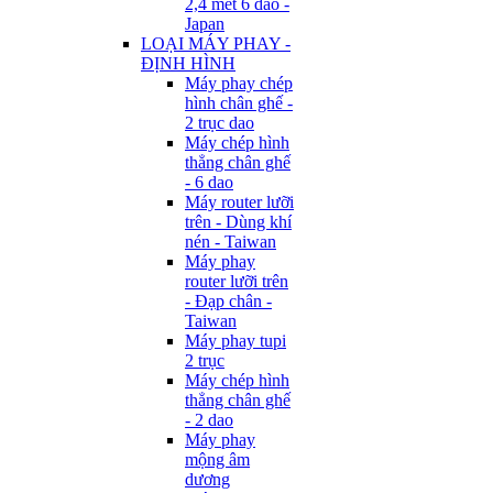
2,4 mét 6 dao -
Japan
LOẠI MÁY PHAY -
ĐỊNH HÌNH
Máy phay chép
hình chân ghế -
2 trục dao
Máy chép hình
thẳng chân ghế
- 6 dao
Máy router lưỡi
trên - Dùng khí
nén - Taiwan
Máy phay
router lưỡi trên
- Đạp chân -
Taiwan
Máy phay tupi
2 trục
Máy chép hình
thẳng chân ghế
- 2 dao
Máy phay
mộng âm
dương