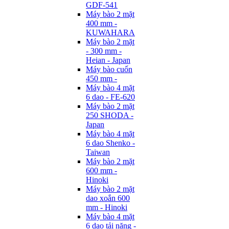
GDF-541
Máy bào 2 mặt
400 mm -
KUWAHARA
Máy bào 2 mặt
- 300 mm -
Heian - Japan
Máy bào cuốn
450 mm -
Máy bào 4 mặt
6 dao - FE-620
Máy bào 2 mặt
250 SHODA -
Japan
Máy bào 4 mặt
6 dao Shenko -
Taiwan
Máy bào 2 mặt
600 mm -
Hinoki
Máy bào 2 mặt
dao xoắn 600
mm - Hinoki
Máy bào 4 mặt
6 dao tải nặng -