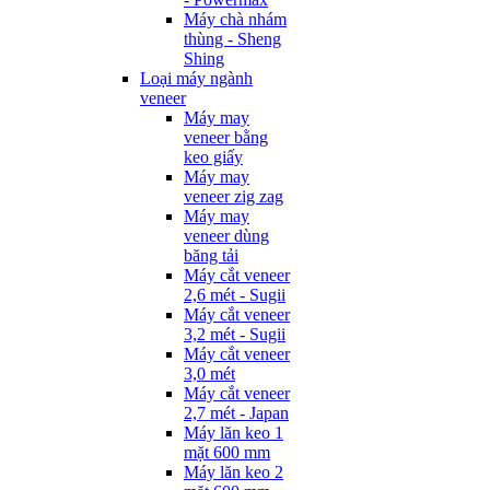
Máy chà nhám
thùng - Sheng
Shing
Loại máy ngành
veneer
Máy may
veneer bằng
keo giấy
Máy may
veneer zig zag
Máy may
veneer dùng
băng tải
Máy cắt veneer
2,6 mét - Sugii
Máy cắt veneer
3,2 mét - Sugii
Máy cắt veneer
3,0 mét
Máy cắt veneer
2,7 mét - Japan
Máy lăn keo 1
mặt 600 mm
Máy lăn keo 2