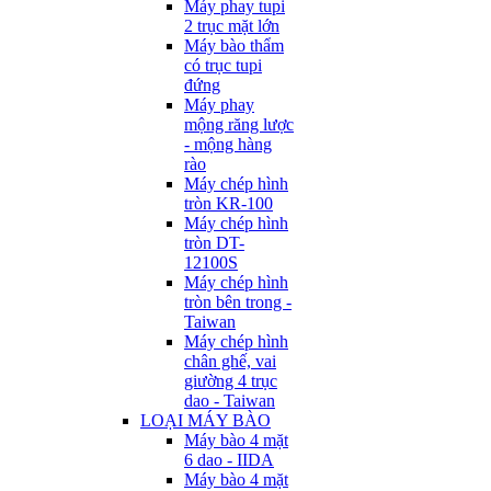
Máy phay tupi
2 trục mặt lớn
Máy bào thẩm
có trục tupi
đứng
Máy phay
mộng răng lược
- mộng hàng
rào
Máy chép hình
tròn KR-100
Máy chép hình
tròn DT-
12100S
Máy chép hình
tròn bên trong -
Taiwan
Máy chép hình
chân ghế, vai
giường 4 trục
dao - Taiwan
LOẠI MÁY BÀO
Máy bào 4 mặt
6 dao - IIDA
Máy bào 4 mặt