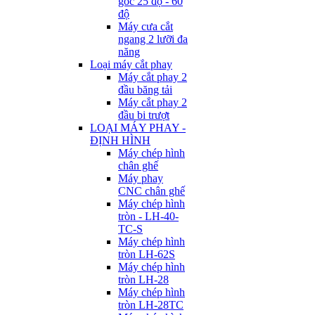
góc 25 độ - 60
độ
Máy cưa cắt
ngang 2 lưỡi đa
năng
Loại máy cắt phay
Máy cắt phay 2
đầu băng tải
Máy cắt phay 2
đầu bi trượt
LOẠI MÁY PHAY -
ĐỊNH HÌNH
Máy chép hình
chân ghế
Máy phay
CNC chân ghế
Máy chép hình
tròn - LH-40-
TC-S
Máy chép hình
tròn LH-62S
Máy chép hình
tròn LH-28
Máy chép hình
tròn LH-28TC