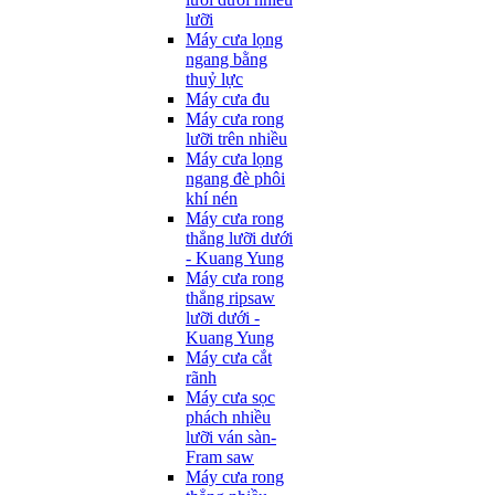
lưỡi
Máy cưa lọng
ngang bằng
thuỷ lực
Máy cưa đu
Máy cưa rong
lưỡi trên nhiều
Máy cưa lọng
ngang đè phôi
khí nén
Máy cưa rong
thẳng lưỡi dưới
- Kuang Yung
Máy cưa rong
thẳng ripsaw
lưỡi dưới -
Kuang Yung
Máy cưa cắt
rãnh
Máy cưa sọc
phách nhiều
lưỡi ván sàn-
Fram saw
Máy cưa rong