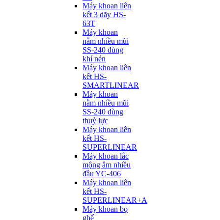
Máy khoan liên
kết 3 dãy HS-
63T
Máy khoan
nằm nhiều mũi
SS-240 dùng
khí nén
Máy khoan liên
kết HS-
SMARTLINEAR
Máy khoan
nằm nhiều mũi
SS-240 dùng
thuỷ lực
Máy khoan liên
kết HS-
SUPERLINEAR
Máy khoan lắc
mộng âm nhiều
đầu YC-406
Máy khoan liên
kết HS-
SUPERLINEAR+A
Máy khoan bọ
ghế