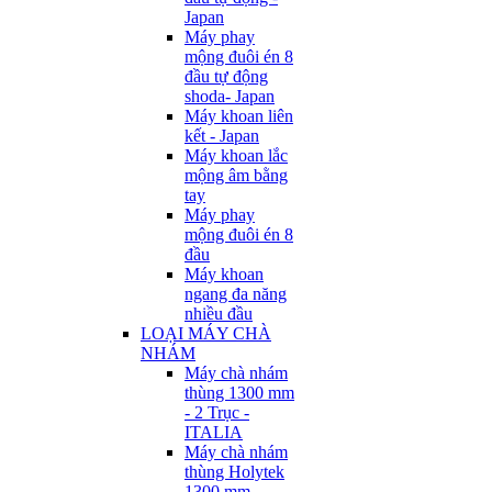
Japan
Máy phay
mộng đuôi én 8
đầu tự động
shoda- Japan
Máy khoan liên
kết - Japan
Máy khoan lắc
mộng âm bằng
tay
Máy phay
mộng đuôi én 8
đầu
Máy khoan
ngang đa năng
nhiều đầu
LOẠI MÁY CHÀ
NHÁM
Máy chà nhám
thùng 1300 mm
- 2 Trục -
ITALIA
Máy chà nhám
thùng Holytek
1300 mm