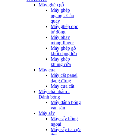
Máy ghép gỗ
Máy ghép
ngang - Cảo
quay
Máy ghép dọc
tự động
Máy phay
mộng finger
Máy ghép gỗ
khối dạng lớn
Máy ghép
khung cửa
Máy cưa
Máy cắt panel
dạng đứng
Máy cưa cắt
Máy chà nhám -
Đánh bóng
Máy đánh bóng
ván sàn
Máy sấy
Máy sấy hồng
ngoại
Máy sấy tia cực
tím