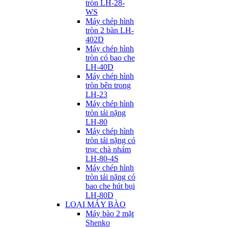
tròn LH-28-
WS
Máy chép hình
tròn 2 bàn LH-
402D
Máy chép hình
tròn có bao che
LH-40D
Máy chép hình
tròn bên trong
LH-23
Máy chép hình
tròn tải nặng
LH-80
Máy chép hình
tròn tải nặng có
trục chà nhám
LH-80-4S
Máy chép hình
tròn tải nặng có
bao che hút bụi
LH-80D
LOẠI MÁY BÀO
Máy bào 2 mặt
Shenko