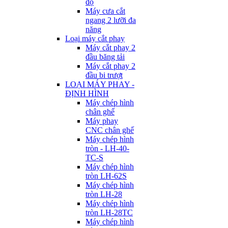
độ
Máy cưa cắt
ngang 2 lưỡi đa
năng
Loại máy cắt phay
Máy cắt phay 2
đầu băng tải
Máy cắt phay 2
đầu bi trượt
LOẠI MÁY PHAY -
ĐỊNH HÌNH
Máy chép hình
chân ghế
Máy phay
CNC chân ghế
Máy chép hình
tròn - LH-40-
TC-S
Máy chép hình
tròn LH-62S
Máy chép hình
tròn LH-28
Máy chép hình
tròn LH-28TC
Máy chép hình