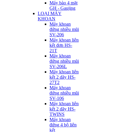
Máy bào 4 mặt
GH - Gaujing
LOẠI MÁY
KHOAN
Máy khoan
đứng nhiều mũi
SV-206
Máy khoan liên
kết đơn HS-
21T
Máy khoan
đứng nhiều mũi
SV-206L
Máy khoan liên
kết 2 dãy HS-
27T2
Máy khoan
đứng nhiều mũi
SV-106
Máy khoan liên
kết 2 dãy HS-
TWINS
Máy khoan
đứng 4 bộ liên
kết