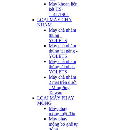
Máy khoan liên
kết HS-
114T/196T
LOẠI MÁY CHÀ
NHÁM
Máy chà nhám
thùng -
YOLETS
Máy chà nhám
thùng tải nặng -
YOLETS
Máy chà nhám
thùng tải nhẹ -
YOLETS
Máy chà nhám
2 mặt trên dưới
- MingPing
Taiwan
LOẠI MÁY PHAY
MỘNG
Máy phay
mộng một đầu
Máy phay
mộng bọ ghế tự
động