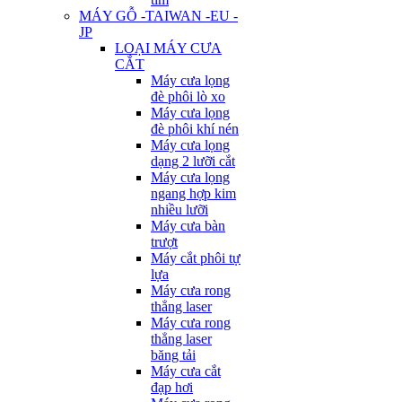
MÁY GỖ -TAIWAN -EU -
JP
LOẠI MÁY CƯA
CẮT
Máy cưa lọng
đè phôi lò xo
Máy cưa lọng
đè phôi khí nén
Máy cưa lọng
dạng 2 lưỡi cắt
Máy cưa lọng
ngang hợp kim
nhiều lưỡi
Máy cưa bàn
trượt
Máy cắt phôi tự
lựa
Máy cưa rong
thẳng laser
Máy cưa rong
thẳng laser
băng tải
Máy cưa cắt
đạp hơi