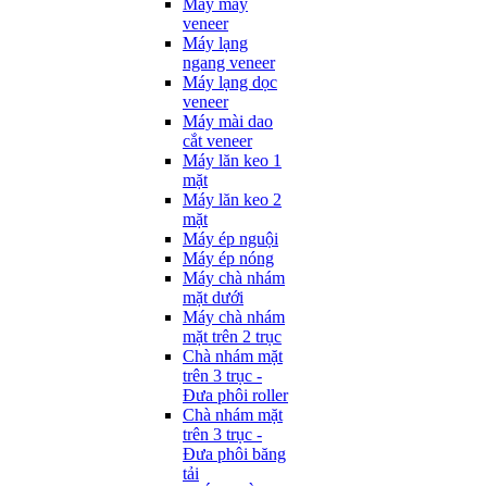
Máy may
veneer
Máy lạng
ngang veneer
Máy lạng dọc
veneer
Máy mài dao
cắt veneer
Máy lăn keo 1
mặt
Máy lăn keo 2
mặt
Máy ép nguội
Máy ép nóng
Máy chà nhám
mặt dưới
Máy chà nhám
mặt trên 2 trục
Chà nhám mặt
trên 3 trục -
Đưa phôi roller
Chà nhám mặt
trên 3 trục -
Đưa phôi băng
tải