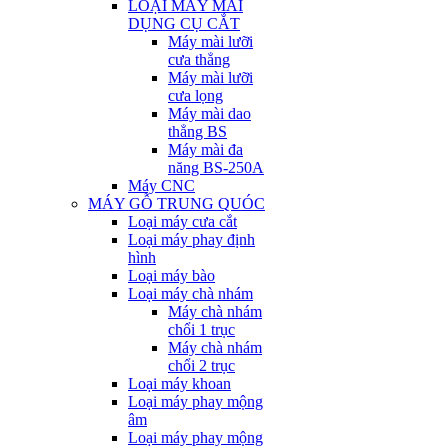
LOẠI MÁY MÀI
DỤNG CỤ CẮT
Máy mài lưỡi
cưa thẳng
Máy mài lưỡi
cưa lọng
Máy mài dao
thẳng BS
Máy mài đa
năng BS-250A
Máy CNC
MÁY GỖ TRUNG QUÓC
Loại máy cưa cắt
Loại máy phay định
hình
Loại máy bào
Loại máy chà nhám
Máy chà nhám
chổi 1 trục
Máy chà nhám
chổi 2 trục
Loại máy khoan
Loại máy phay mộng
âm
Loại máy phay mộng