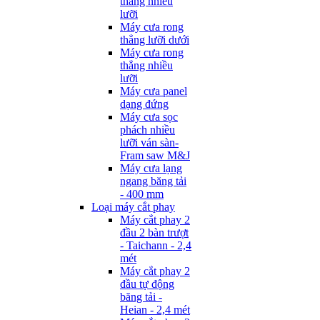
thẳng nhiều
lưỡi
Máy cưa rong
thẳng lưỡi dưới
Máy cưa rong
thẳng nhiều
lưỡi
Máy cưa panel
dạng đứng
Máy cưa sọc
phách nhiều
lưỡi ván sàn-
Fram saw M&J
Máy cưa lạng
ngang băng tải
- 400 mm
Loại máy cắt phay
Máy cắt phay 2
đầu 2 bàn trượt
- Taichann - 2,4
mét
Máy cắt phay 2
đầu tự động
băng tải -
Heian - 2,4 mét