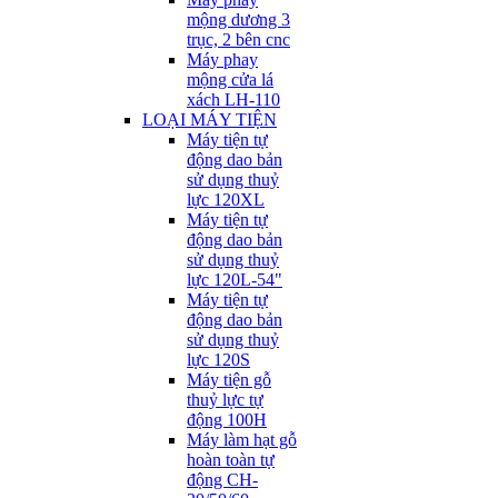
mộng dương 3
trục, 2 bên cnc
Máy phay
mộng cửa lá
xách LH-110
LOẠI MÁY TIỆN
Máy tiện tự
động dao bản
sử dụng thuỷ
lực 120XL
Máy tiện tự
động dao bản
sử dụng thuỷ
lực 120L-54"
Máy tiện tự
động dao bản
sử dụng thuỷ
lực 120S
Máy tiện gỗ
thuỷ lực tự
động 100H
Máy làm hạt gỗ
hoàn toàn tự
động CH-