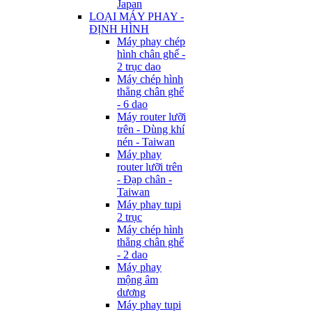
Japan
LOẠI MÁY PHAY -
ĐỊNH HÌNH
Máy phay chép
hình chân ghế -
2 trục dao
Máy chép hình
thẳng chân ghế
- 6 dao
Máy router lưỡi
trên - Dùng khí
nén - Taiwan
Máy phay
router lưỡi trên
- Đạp chân -
Taiwan
Máy phay tupi
2 trục
Máy chép hình
thẳng chân ghế
- 2 dao
Máy phay
mộng âm
dương
Máy phay tupi