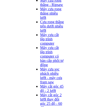
Máy cưa rong
thẳng - Ripsaw
Máy cưa rong
thẳng nhiều
lưỡi
Cưa rong thẳng
trên dưới nhiều
lưỡi
Máy cưa cắt
lập trình
computer
Máy cưa cắt
lập trình
computer có
bàn cấp phôi tự
động
Máy cưa sọc
phách nhiều
lưỡi - máy cưa
fram saw
Máy cắt góc 45
độ - 2 lưỡi
Máy cắt góc 2
lưỡi thay đổi
góc 25 độ - 60