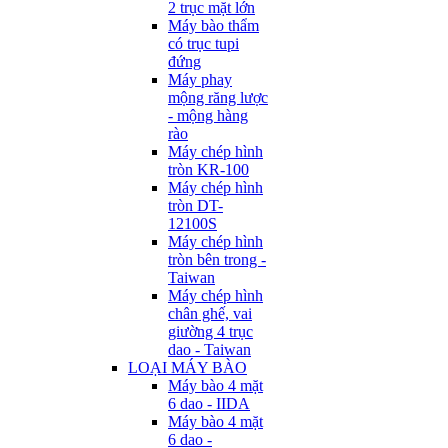
2 trục mặt lớn
Máy bào thẩm
có trục tupi
đứng
Máy phay
mộng răng lược
- mộng hàng
rào
Máy chép hình
tròn KR-100
Máy chép hình
tròn DT-
12100S
Máy chép hình
tròn bên trong -
Taiwan
Máy chép hình
chân ghế, vai
giường 4 trục
dao - Taiwan
LOẠI MÁY BÀO
Máy bào 4 mặt
6 dao - IIDA
Máy bào 4 mặt
6 dao -