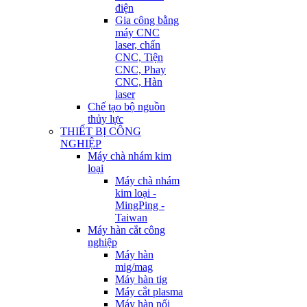
điện
Gia công bằng
máy CNC
laser, chấn
CNC, Tiện
CNC, Phay
CNC, Hàn
laser
Chế tạo bộ nguồn
thủy lực
THIẾT BỊ CÔNG
NGHIỆP
Máy chà nhám kim
loại
Máy chà nhám
kim loại -
MingPing -
Taiwan
Máy hàn cắt công
nghiệp
Máy hàn
mig/mag
Máy hàn tig
Máy cắt plasma
Máy hàn nối