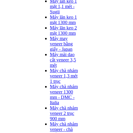
Máy lăn keo 1
mặt 1,1 mét -
Sugii
Máy lăn keo 1
mặt 1300 mm
Máy lăn keo 2
mặt 1300 mm
Máy may
veneer bằng
giấy - Japan
Máy mài dao
cắt veneer 3,5
mét
Máy chà nhám
veneer 1,3 mét
1 trục
Máy chà nhám
veneer 1300
mm - DMC -
Italia
Máy chà nhám
veneer 2 trục
900 mm
Máy chà nhám
veneer - chà