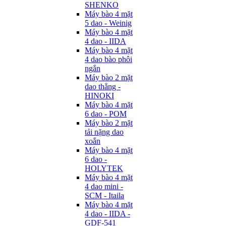
SHENKO
Máy bào 4 mặt
5 dao - Weinig
Máy bào 4 mặt
4 dao - IIDA
Máy bào 4 mặt
4 dao bào phôi
ngắn
Máy bào 2 mặt
dao thẳng -
HINOKI
Máy bào 4 mặt
6 dao - POM
Máy bào 2 mặt
tải nặng dao
xoắn
Máy bào 4 mặt
6 dao -
HOLYTEK
Máy bào 4 mặt
4 dao mini -
SCM - Itaila
Máy bào 4 mặt
4 dao - IIDA -
GDF-541