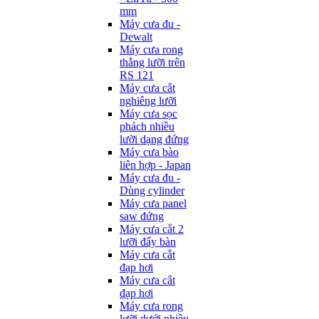
mm
Máy cưa đu -
Dewalt
Máy cưa rong
thẳng lưỡi trên
RS 121
Máy cưa cắt
nghiêng lưỡi
Máy cưa sọc
phách nhiều
lưỡi dạng đứng
Máy cưa bào
liên hợp - Japan
Máy cưa đu -
Dùng cylinder
Máy cưa panel
saw đứng
Máy cưa cắt 2
lưỡi đẩy bàn
Máy cưa cắt
đạp hơi
Máy cưa cắt
đạp hơi
Máy cưa rong
lưỡi dưới nhiều