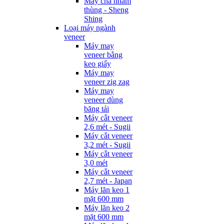
Máy chà nhám
thùng - Sheng
Shing
Loại máy ngành
veneer
Máy may
veneer bằng
keo giấy
Máy may
veneer zig zag
Máy may
veneer dùng
băng tải
Máy cắt veneer
2,6 mét - Sugii
Máy cắt veneer
3,2 mét - Sugii
Máy cắt veneer
3,0 mét
Máy cắt veneer
2,7 mét - Japan
Máy lăn keo 1
mặt 600 mm
Máy lăn keo 2
mặt 600 mm