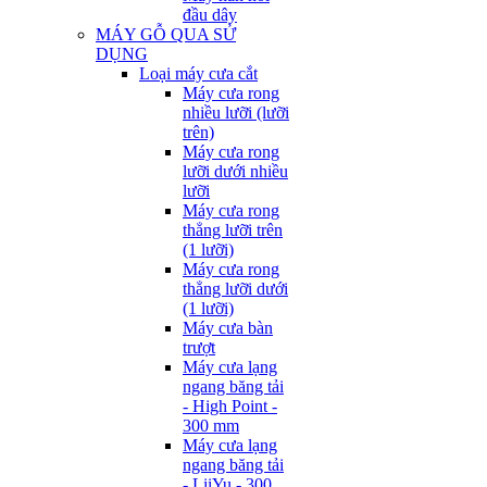
đầu dây
MÁY GỖ QUA SỬ
DỤNG
Loại máy cưa cắt
Máy cưa rong
nhiều lưỡi (lưỡi
trên)
Máy cưa rong
lưỡi dưới nhiều
lưỡi
Máy cưa rong
thẳng lưỡi trên
(1 lưỡi)
Máy cưa rong
thẳng lưỡi dưới
(1 lưỡi)
Máy cưa bàn
trượt
Máy cưa lạng
ngang băng tải
- High Point -
300 mm
Máy cưa lạng
ngang băng tải
- LiiYu - 300