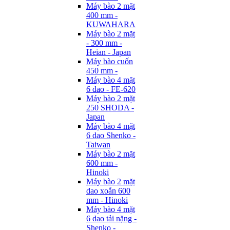
Máy bào 2 mặt
400 mm -
KUWAHARA
Máy bào 2 mặt
- 300 mm -
Heian - Japan
Máy bào cuốn
450 mm -
Máy bào 4 mặt
6 dao - FE-620
Máy bào 2 mặt
250 SHODA -
Japan
Máy bào 4 mặt
6 dao Shenko -
Taiwan
Máy bào 2 mặt
600 mm -
Hinoki
Máy bào 2 mặt
dao xoắn 600
mm - Hinoki
Máy bào 4 mặt
6 dao tải nặng -
Shenko -