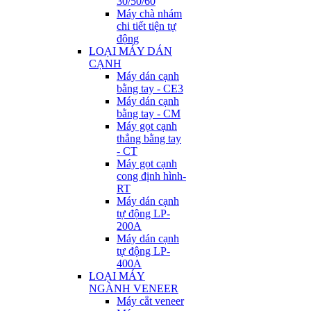
30/50/60
Máy chà nhám
chi tiết tiện tự
động
LOẠI MÁY DÁN
CẠNH
Máy dán cạnh
bằng tay - CE3
Máy dán cạnh
bằng tay - CM
Máy gọt cạnh
thẳng bằng tay
- CT
Máy gọt cạnh
cong định hình-
RT
Máy dán cạnh
tự động LP-
200A
Máy dán cạnh
tự động LP-
400A
LOẠI MÁY
NGÀNH VENEER
Máy cắt veneer