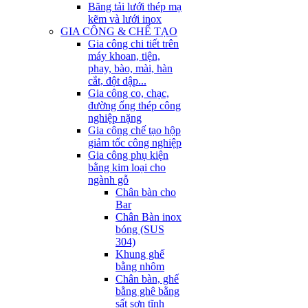
Băng tải lưới thép mạ
kẽm và lưới inox
GIA CÔNG & CHẾ TẠO
Gia công chi tiết trên
máy khoan, tiện,
phay, bào, mài, hàn
cắt, đột dập...
Gia công co, chạc,
đường ống thép công
nghiệp nặng
Gia công chế tạo hộp
giảm tốc công nghiệp
Gia công phụ kiện
bằng kim loại cho
ngành gỗ
Chân bàn cho
Bar
Chân Bàn inox
bóng (SUS
304)
Khung ghế
bằng nhôm
Chân bàn, ghế
bằng ghê bằng
sất sơn tĩnh