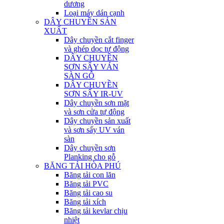
dương
Loại máy dán cạnh
DÂY CHUYỀN SẢN
XUẤT
Dây chuyền cắt finger
và ghép dọc tự động
DÂY CHUYỀN
SƠN SẤY VÁN
SÀN GỖ
DÂY CHUYỀN
SƠN SẤY IR-UV
Dây chuyền sơn mặt
và sơn cửa tự động
Dây chuyền sản xuất
và sơn sấy UV ván
sàn
Dây chuyền sơn
Planking cho gỗ
BĂNG TẢI HÒA PHÚ
Băng tải con lăn
Băng tải PVC
Băng tải cao su
Băng tải xích
Băng tải kevlar chịu
nhiệt