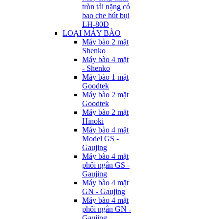
tròn tải nặng có
bao che hút bụi
LH-80D
LOẠI MÁY BÀO
Máy bào 2 mặt
Shenko
Máy bào 4 mặt
- Shenko
Máy bào 1 mặt
Goodtek
Máy bào 2 mặt
Goodtek
Máy bào 2 mặt
Hinoki
Máy bào 4 mặt
Model GS -
Gaujing
Máy bào 4 mặt
phôi ngắn GS -
Gaujing
Máy bào 4 mặt
GN - Gaujing
Máy bào 4 mặt
phôi ngắn GN -
Gaujing