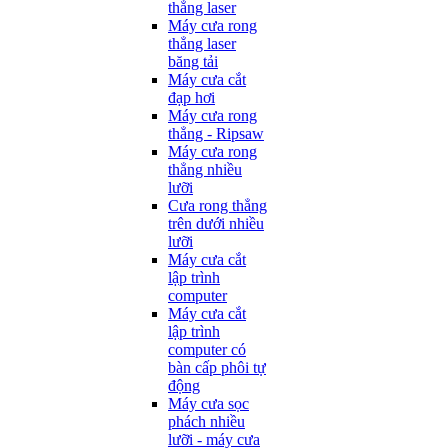
thẳng laser
Máy cưa rong
thẳng laser
băng tải
Máy cưa cắt
đạp hơi
Máy cưa rong
thẳng - Ripsaw
Máy cưa rong
thẳng nhiều
lưỡi
Cưa rong thẳng
trên dưới nhiều
lưỡi
Máy cưa cắt
lập trình
computer
Máy cưa cắt
lập trình
computer có
bàn cấp phôi tự
động
Máy cưa sọc
phách nhiều
lưỡi - máy cưa