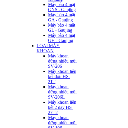
Máy bào 4 mặt
GNS - Gaujing
Máy bào 4 mặt
GA - Gaujing
Máy bào 4 mặt
GL - Gaujing
Máy bào 4 mặt
GH - Gaujing
LOẠI MÁY
KHOAN
Máy khoan
đứng nhiều mũi
SV-206
Máy khoan liên
kết đơn HS-
21T
Máy khoan
đứng nhiều mũi
SV-206L
Máy khoan liên
kết 2 dãy HS-
27T2
Máy khoan
đứng nhiều mũi
SV-106