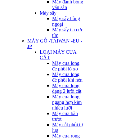
Máy đánh bóng
ván sàn
Máy sấy
Máy sấy hồng
ngoại
Máy sấy tia cực
tím
MÁY GỖ -TAIWAN -EU -
JP
LOẠI MÁY CƯA
CẮT
Máy cưa lọng
đè phôi lò xo
Máy cưa lọng
đè phôi khí nén
Máy cưa lọng
dạng 2 lưỡi cắt
Máy cưa lọng
ngang hợp kim
nhiều lưỡi
Máy cưa bàn
trượt
Máy cắt phôi tự
lựa
Máy cưa rong