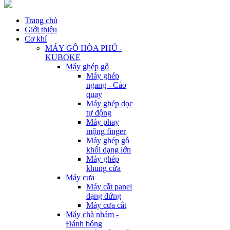
Trang chủ
Giới thiệu
Cơ khí
MÁY GỖ HÒA PHÚ -
KUBOKE
Máy ghép gỗ
Máy ghép
ngang - Cảo
quay
Máy ghép dọc
tự động
Máy phay
mộng finger
Máy ghép gỗ
khối dạng lớn
Máy ghép
khung cửa
Máy cưa
Máy cắt panel
dạng đứng
Máy cưa cắt
Máy chà nhám -
Đánh bóng