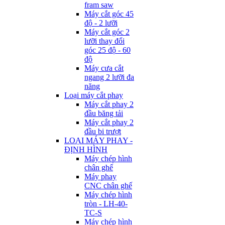
fram saw
Máy cắt góc 45
độ - 2 lưỡi
Máy cắt góc 2
lưỡi thay đổi
góc 25 độ - 60
độ
Máy cưa cắt
ngang 2 lưỡi đa
năng
Loại máy cắt phay
Máy cắt phay 2
đầu băng tải
Máy cắt phay 2
đầu bi trượt
LOẠI MÁY PHAY -
ĐỊNH HÌNH
Máy chép hình
chân ghế
Máy phay
CNC chân ghế
Máy chép hình
tròn - LH-40-
TC-S
Máy chép hình