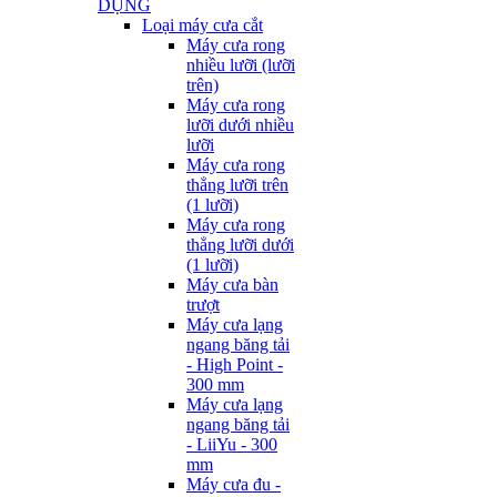
DỤNG
Loại máy cưa cắt
Máy cưa rong
nhiều lưỡi (lưỡi
trên)
Máy cưa rong
lưỡi dưới nhiều
lưỡi
Máy cưa rong
thẳng lưỡi trên
(1 lưỡi)
Máy cưa rong
thẳng lưỡi dưới
(1 lưỡi)
Máy cưa bàn
trượt
Máy cưa lạng
ngang băng tải
- High Point -
300 mm
Máy cưa lạng
ngang băng tải
- LiiYu - 300
mm
Máy cưa đu -