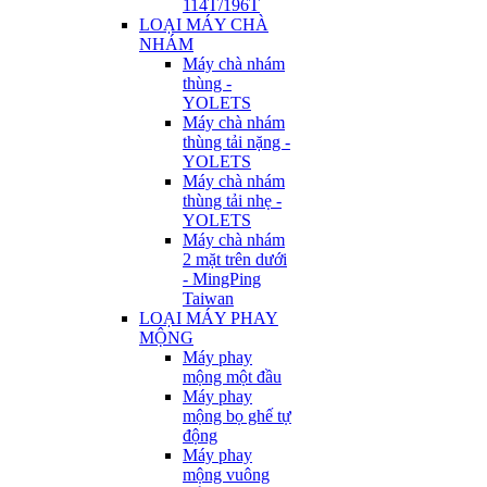
114T/196T
LOẠI MÁY CHÀ
NHÁM
Máy chà nhám
thùng -
YOLETS
Máy chà nhám
thùng tải nặng -
YOLETS
Máy chà nhám
thùng tải nhẹ -
YOLETS
Máy chà nhám
2 mặt trên dưới
- MingPing
Taiwan
LOẠI MÁY PHAY
MỘNG
Máy phay
mộng một đầu
Máy phay
mộng bọ ghế tự
động
Máy phay
mộng vuông