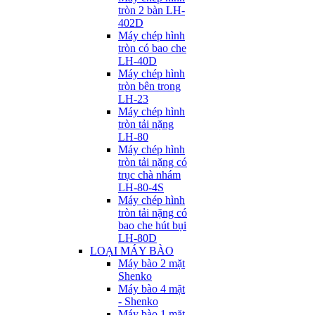
tròn 2 bàn LH-
402D
Máy chép hình
tròn có bao che
LH-40D
Máy chép hình
tròn bên trong
LH-23
Máy chép hình
tròn tải nặng
LH-80
Máy chép hình
tròn tải nặng có
trục chà nhám
LH-80-4S
Máy chép hình
tròn tải nặng có
bao che hút bụi
LH-80D
LOẠI MÁY BÀO
Máy bào 2 mặt
Shenko
Máy bào 4 mặt
- Shenko
Máy bào 1 mặt