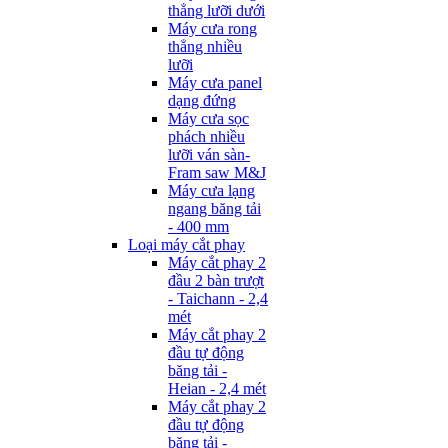
thẳng lưỡi dưới
Máy cưa rong
thẳng nhiều
lưỡi
Máy cưa panel
dạng đứng
Máy cưa sọc
phách nhiều
lưỡi ván sàn-
Fram saw M&J
Máy cưa lạng
ngang băng tải
- 400 mm
Loại máy cắt phay
Máy cắt phay 2
đầu 2 bàn trượt
- Taichann - 2,4
mét
Máy cắt phay 2
đầu tự động
băng tải -
Heian - 2,4 mét
Máy cắt phay 2
đầu tự động
băng tải -