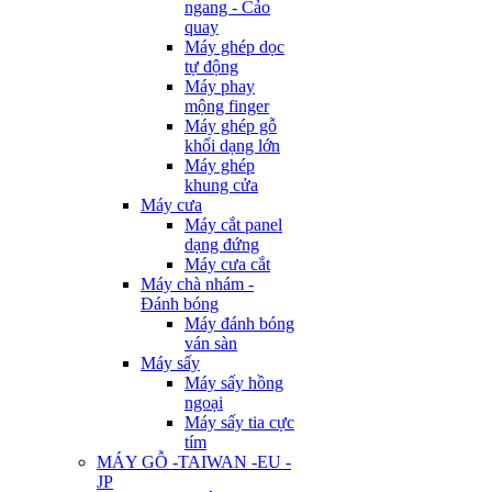
ngang - Cảo
quay
Máy ghép dọc
tự động
Máy phay
mộng finger
Máy ghép gỗ
khối dạng lớn
Máy ghép
khung cửa
Máy cưa
Máy cắt panel
dạng đứng
Máy cưa cắt
Máy chà nhám -
Đánh bóng
Máy đánh bóng
ván sàn
Máy sấy
Máy sấy hồng
ngoại
Máy sấy tia cực
tím
MÁY GỖ -TAIWAN -EU -
JP