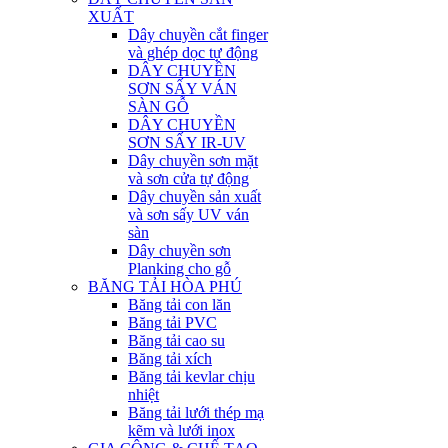
XUẤT
Dây chuyền cắt finger
và ghép dọc tự động
DÂY CHUYỀN
SƠN SẤY VÁN
SÀN GỖ
DÂY CHUYỀN
SƠN SẤY IR-UV
Dây chuyền sơn mặt
và sơn cửa tự động
Dây chuyền sản xuất
và sơn sấy UV ván
sàn
Dây chuyền sơn
Planking cho gỗ
BĂNG TẢI HÒA PHÚ
Băng tải con lăn
Băng tải PVC
Băng tải cao su
Băng tải xích
Băng tải kevlar chịu
nhiệt
Băng tải lưới thép mạ
kẽm và lưới inox