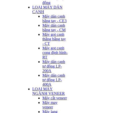
động
LOẠI MÁY DÁN
CẠNH
Máy dán cạnh
bằng tay - CE3
Máy dán cạnh
bằng tay - CM
Máy gọt cạnh
thẳng bằng tay
- CT
Máy gọt cạnh
cong định hình-
RT
Máy dán cạnh
tự động LP-
200A
Máy dán cạnh
tự động LP-
400A
LOẠI MÁY
NGÀNH VENEER
Máy cắt veneer
Máy may
veneer
Máy lạng