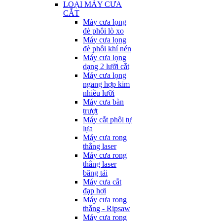
LOẠI MÁY CƯA
CẮT
Máy cưa lọng
đè phôi lò xo
Máy cưa lọng
đè phôi khí nén
Máy cưa lọng
dạng 2 lưỡi cắt
Máy cưa lọng
ngang hợp kim
nhiều lưỡi
Máy cưa bàn
trượt
Máy cắt phôi tự
lựa
Máy cưa rong
thẳng laser
Máy cưa rong
thẳng laser
băng tải
Máy cưa cắt
đạp hơi
Máy cưa rong
thẳng - Ripsaw
Máy cưa rong