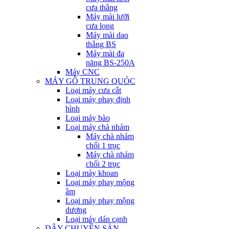
cưa thẳng
Máy mài lưỡi
cưa lọng
Máy mài dao
thẳng BS
Máy mài đa
năng BS-250A
Máy CNC
MÁY GỖ TRUNG QUÓC
Loại máy cưa cắt
Loại máy phay định
hình
Loại máy bào
Loại máy chà nhám
Máy chà nhám
chổi 1 trục
Máy chà nhám
chổi 2 trục
Loại máy khoan
Loại máy phay mộng
âm
Loại máy phay mộng
dương
Loại máy dán cạnh
DÂY CHUYỀN SẢN