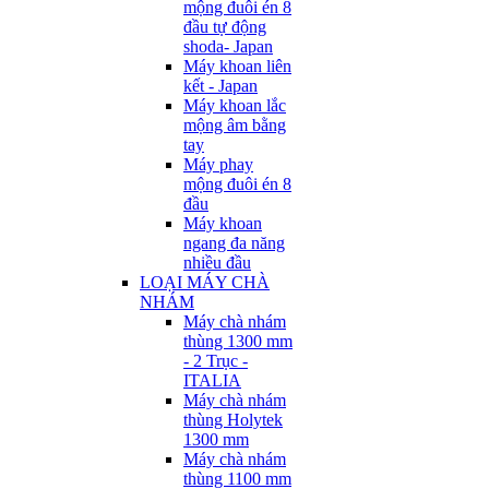
mộng đuôi én 8
đầu tự động
shoda- Japan
Máy khoan liên
kết - Japan
Máy khoan lắc
mộng âm bằng
tay
Máy phay
mộng đuôi én 8
đầu
Máy khoan
ngang đa năng
nhiều đầu
LOẠI MÁY CHÀ
NHÁM
Máy chà nhám
thùng 1300 mm
- 2 Trục -
ITALIA
Máy chà nhám
thùng Holytek
1300 mm
Máy chà nhám
thùng 1100 mm