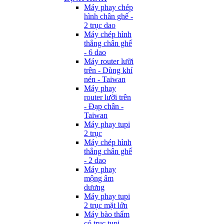
Máy phay chép
hình chân ghế -
2 trục dao
Máy chép hình
thẳng chân ghế
- 6 dao
Máy router lưỡi
trên - Dùng khí
nén - Taiwan
Máy phay
router lưỡi trên
- Đạp chân -
Taiwan
Máy phay tupi
2 trục
Máy chép hình
thẳng chân ghế
- 2 dao
Máy phay
mộng âm
dương
Máy phay tupi
2 trục mặt lớn
Máy bào thẩm
có trục tupi