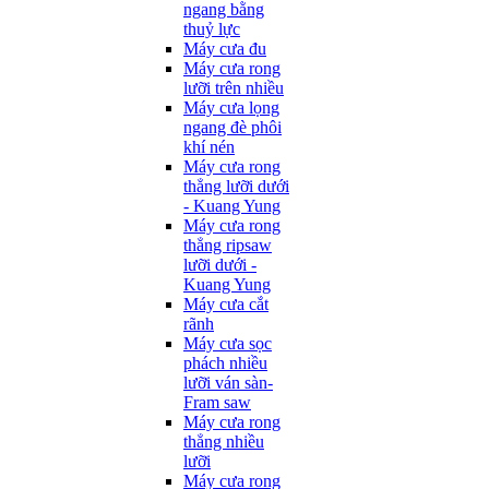
ngang bằng
thuỷ lực
Máy cưa đu
Máy cưa rong
lưỡi trên nhiều
Máy cưa lọng
ngang đè phôi
khí nén
Máy cưa rong
thẳng lưỡi dưới
- Kuang Yung
Máy cưa rong
thẳng ripsaw
lưỡi dưới -
Kuang Yung
Máy cưa cắt
rãnh
Máy cưa sọc
phách nhiều
lưỡi ván sàn-
Fram saw
Máy cưa rong
thẳng nhiều
lưỡi
Máy cưa rong