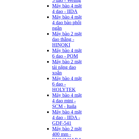
5 dao - Weinig
Máy bào 4 mặt
4 dao - IIDA
Máy bào 4 mặt
4 dao bào phôi
ngắn
Máy bào 2 mặt
dao thẳng -
HINOKI
Máy bào 4 mặt
6 dao - POM
Máy bào 2 mặt
tải nặng dao
xoắn
Máy bào 4 mặt
6 dao -
HOLYTEK
Máy bào 4 mặt
4 dao mini -
SCM - Itaila
Máy bào 4 mặt
4 dao - IIDA -
GDF-541
Máy bào 2 mặt
400 mm -