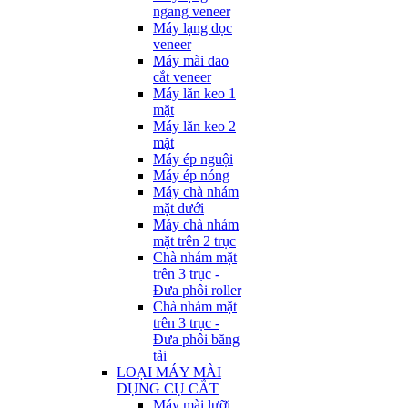
ngang veneer
Máy lạng dọc
veneer
Máy mài dao
cắt veneer
Máy lăn keo 1
mặt
Máy lăn keo 2
mặt
Máy ép nguội
Máy ép nóng
Máy chà nhám
mặt dưới
Máy chà nhám
mặt trên 2 trục
Chà nhám mặt
trên 3 trục -
Đưa phôi roller
Chà nhám mặt
trên 3 trục -
Đưa phôi băng
tải
LOẠI MÁY MÀI
DỤNG CỤ CẮT
Máy mài lưỡi