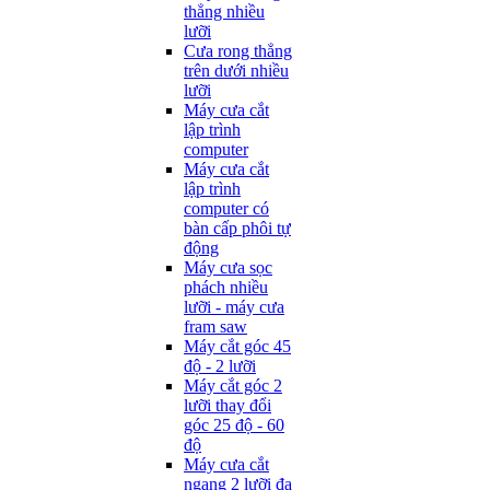
thẳng nhiều
lưỡi
Cưa rong thẳng
trên dưới nhiều
lưỡi
Máy cưa cắt
lập trình
computer
Máy cưa cắt
lập trình
computer có
bàn cấp phôi tự
động
Máy cưa sọc
phách nhiều
lưỡi - máy cưa
fram saw
Máy cắt góc 45
độ - 2 lưỡi
Máy cắt góc 2
lưỡi thay đổi
góc 25 độ - 60
độ
Máy cưa cắt
ngang 2 lưỡi đa