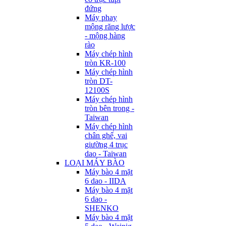
đứng
Máy phay
mộng răng lược
- mộng hàng
rào
Máy chép hình
tròn KR-100
Máy chép hình
tròn DT-
12100S
Máy chép hình
tròn bên trong -
Taiwan
Máy chép hình
chân ghế, vai
giường 4 trục
dao - Taiwan
LOẠI MÁY BÀO
Máy bào 4 mặt
6 dao - IIDA
Máy bào 4 mặt
6 dao -
SHENKO
Máy bào 4 mặt