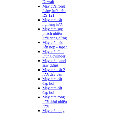
Dewalt
Máy cưa rong
thẳng lưỡi trên
RS 121
Máy cưa cắt
nghiêng lưỡi
Máy cưa sọc
phách nhiều
lưỡi dạng đứng
Máy cưa bào
liên hợp - Japan
Máy cưa đu -
Dùng cylinder
Máy cưa panel
saw đứng
Máy cưa cắt 2
lưỡi đẩy bàn
Máy cưa cắt
đạp hơi
Máy cưa cắt
đạp hơi
Máy cưa rong
lưỡi dưới nhiều
lưỡi
Máy cưa lọng