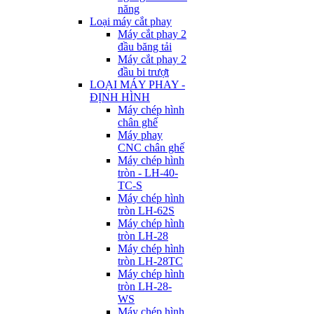
năng
Loại máy cắt phay
Máy cắt phay 2
đầu băng tải
Máy cắt phay 2
đầu bi trượt
LOẠI MÁY PHAY -
ĐỊNH HÌNH
Máy chép hình
chân ghế
Máy phay
CNC chân ghế
Máy chép hình
tròn - LH-40-
TC-S
Máy chép hình
tròn LH-62S
Máy chép hình
tròn LH-28
Máy chép hình
tròn LH-28TC
Máy chép hình
tròn LH-28-
WS
Máy chép hình