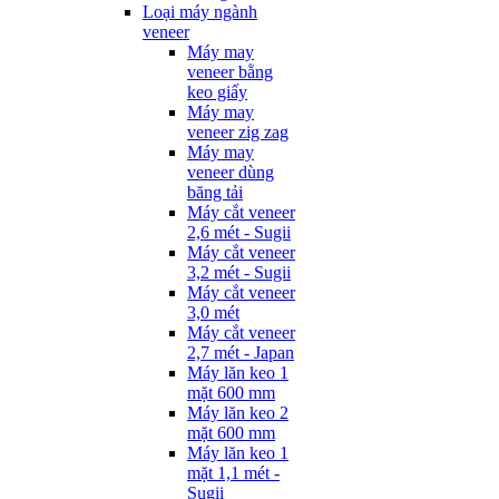
Loại máy ngành
veneer
Máy may
veneer bằng
keo giấy
Máy may
veneer zig zag
Máy may
veneer dùng
băng tải
Máy cắt veneer
2,6 mét - Sugii
Máy cắt veneer
3,2 mét - Sugii
Máy cắt veneer
3,0 mét
Máy cắt veneer
2,7 mét - Japan
Máy lăn keo 1
mặt 600 mm
Máy lăn keo 2
mặt 600 mm
Máy lăn keo 1
mặt 1,1 mét -
Sugii