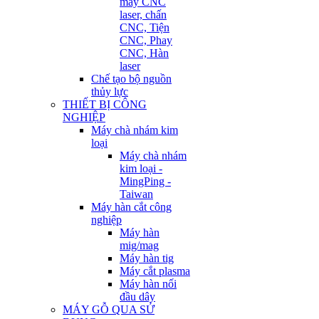
máy CNC
laser, chấn
CNC, Tiện
CNC, Phay
CNC, Hàn
laser
Chế tạo bộ nguồn
thủy lực
THIẾT BỊ CÔNG
NGHIỆP
Máy chà nhám kim
loại
Máy chà nhám
kim loại -
MingPing -
Taiwan
Máy hàn cắt công
nghiệp
Máy hàn
mig/mag
Máy hàn tig
Máy cắt plasma
Máy hàn nối
đầu dây
MÁY GỖ QUA SỬ