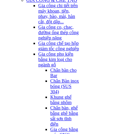
GIA CÔNG & CHẾ TẠO
Gia công chi tiết trên
máy khoan, tiện,
phay, bào, mài, hàn
cắt, đột dập...
Gia công co, chạc,
đường ống thép công
nghiệp nặng
Gia công chế tạo hộp
giảm tốc công nghiệp
Gia công phụ kiện
bằng kim loại cho
ngành gỗ
Chân bàn cho
Bar
Chân Bàn inox
bóng (SUS
304)
Khung ghế
bằng nhôm
Chân bàn, ghế
bằng ghê bằng
sất sơn tĩnh
điện
Gia công bằng