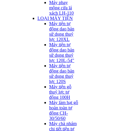
Máy phay
mộng cửa lá
xách LH-110
LOẠI MÁY TIỆN
Máy tiện tự
động dao bản
sử dụng thuỷ
lực 120XL
Máy tiện tự
động dao bản
sử dụng thuỷ
lực 120L-54"
Máy tiện tự
động dao bản
sử dụng thuỷ
lực 120S
Máy tiện gỗ
thuỷ lực tự
động 100H
Máy làm hạt gỗ
hoàn toàn tự
động CH-
30/50/60
Máy chà nhám
chi tiết tiện tự