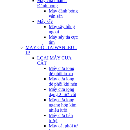
Máy chà nhám -
Đánh bóng
Máy đánh bóng
ván sàn
Máy sấy
Máy sấy hồng
ngoại
Máy sấy tia cực
tím
MÁY GỖ -TAIWAN -EU -
JP
LOẠI MÁY CƯA
CẮT
Máy cưa lọng
đè phôi lò xo
Máy cưa lọng
đè phôi khí nén
Máy cưa lọng
dạng 2 lưỡi cắt
Máy cưa lọng
ngang hợp kim
nhiều lưỡi
Máy cưa bàn
trượt
Máy cắt phôi tự