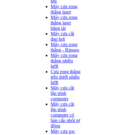
lựa
Máy cưa rong
thẳng laser
Máy cưa rong
thẳng laser
băng tải
Máy cưa cắt
đạp hơi
Máy cưa rong
thẳng - Ripsaw
Máy cưa rong
thẳng nhiều
lưỡi
Cưa rong thẳng
trên dưới nhiều
lưỡi
Máy cưa cắt
lập trình
computer
Máy cưa cắt
lập trình
computer có
bàn cấp phôi tự
động
Máy cưa sọc