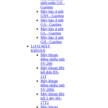
phôi ngắn GN -
Gaujing
Máy bào 4 mặt
GNS - Gaujing
Máy bào 4 mặt
GA - Gaujing
Máy bào 4 mặt
GL - Gaujing
Máy bào 4 mặt
GH - Gaujing
LOẠI MÁY
KHOAN
Máy khoan
đứng nhiều mũi
SV-206
Máy khoan liên
kết đơn HS-
21T
Máy khoan
đứng nhiều mũi
SV-206L
Máy khoan liên
kết 2 dãy HS-
27T2
Máy khoan