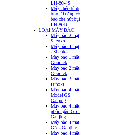
LH-80-4S
Máy chép hình
tròn tải nặng có
bao che hút bụi
LH-80D
LOẠI MÁY BÀO
Máy bào 2 mặt
Shenko
Máy bào 4 mặt
- Shenko
Máy bào 1 mặt
Goodtek
Máy bào 2 mặt
Goodtek
Máy bào 2 mặt
Hinoki
Máy bào 4 mặt
Model GS -
Gaujing
Máy bào 4 mặt
phôi ngắn GS -
Gaujing
Máy bào 4 mặt
GN - Gaujing
Máy bào 4 mặt