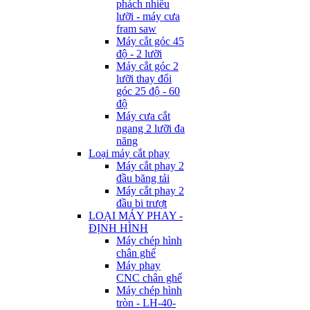
phách nhiều
lưỡi - máy cưa
fram saw
Máy cắt góc 45
độ - 2 lưỡi
Máy cắt góc 2
lưỡi thay đổi
góc 25 độ - 60
độ
Máy cưa cắt
ngang 2 lưỡi đa
năng
Loại máy cắt phay
Máy cắt phay 2
đầu băng tải
Máy cắt phay 2
đầu bi trượt
LOẠI MÁY PHAY -
ĐỊNH HÌNH
Máy chép hình
chân ghế
Máy phay
CNC chân ghế
Máy chép hình
tròn - LH-40-