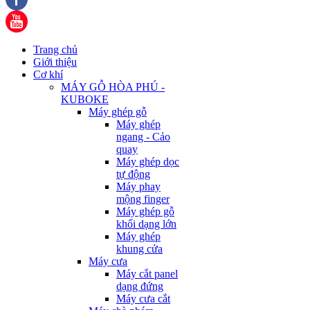
Trang chủ
Giới thiệu
Cơ khí
MÁY GỖ HÒA PHÚ -
KUBOKE
Máy ghép gỗ
Máy ghép
ngang - Cảo
quay
Máy ghép dọc
tự động
Máy phay
mộng finger
Máy ghép gỗ
khối dạng lớn
Máy ghép
khung cửa
Máy cưa
Máy cắt panel
dạng đứng
Máy cưa cắt