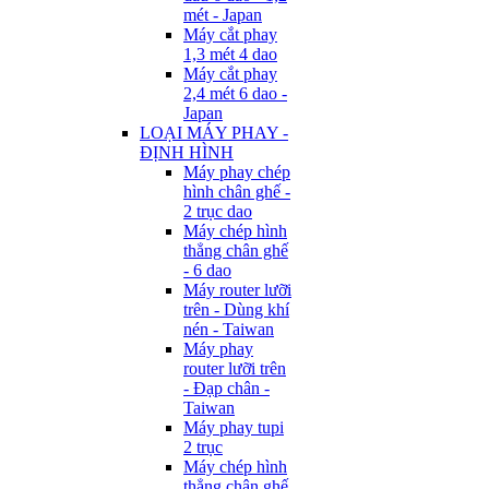
mét - Japan
Máy cắt phay
1,3 mét 4 dao
Máy cắt phay
2,4 mét 6 dao -
Japan
LOẠI MÁY PHAY -
ĐỊNH HÌNH
Máy phay chép
hình chân ghế -
2 trục dao
Máy chép hình
thẳng chân ghế
- 6 dao
Máy router lưỡi
trên - Dùng khí
nén - Taiwan
Máy phay
router lưỡi trên
- Đạp chân -
Taiwan
Máy phay tupi
2 trục
Máy chép hình
thẳng chân ghế