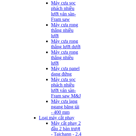
Máy cưa sọc
phách nhiều
lưỡi ván sàn-
Fram saw
Máy cưa rong
thẳng nhiều
lưỡi
Máy cưa rong
thẳng lưỡi dưới
Máy cưa rong
thẳng nhiều
lưỡi
Máy cưa panel
dạng đứng
Máy cưa sọc
phách nhiều
lưỡi ván sàn-
Fram saw M&J
Máy cưa lạng
ngang băng tải
- 400 mm
Loại máy cắt phay
Máy cắt phay 2
đầu 2 bàn trượt
- Taichann - 2,4