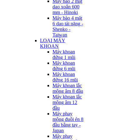
Máy bào 2 mặt
dao xoắn 600
mm - Hinoki
Máy bào 4 mặt
6 dao tải nặng -
Shenko -
Taiwan
LOẠI MÁY
KHOAN
Máy khoan
đứng 1 mũi
Máy khoan
đứng 6 mũi
Máy khoan
đứng 16 mũi
Máy khoan lắc
mộng âm 8 đầu
Máy khoan lắc
mộng âm 12
đầu
Máy phay
mộng đuôi én 8
đầu bằng tay -
Japan
Máy phay