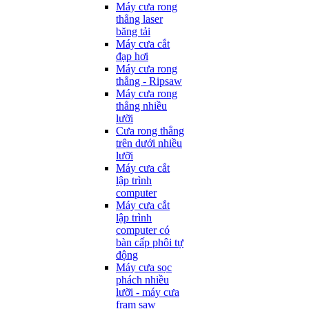
Máy cưa rong
thẳng laser
băng tải
Máy cưa cắt
đạp hơi
Máy cưa rong
thẳng - Ripsaw
Máy cưa rong
thẳng nhiều
lưỡi
Cưa rong thẳng
trên dưới nhiều
lưỡi
Máy cưa cắt
lập trình
computer
Máy cưa cắt
lập trình
computer có
bàn cấp phôi tự
động
Máy cưa sọc
phách nhiều
lưỡi - máy cưa
fram saw