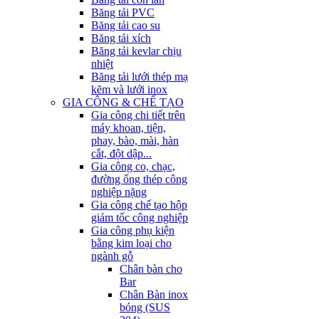
Băng tải PVC
Băng tải cao su
Băng tải xích
Băng tải kevlar chịu
nhiệt
Băng tải lưới thép mạ
kẽm và lưới inox
GIA CÔNG & CHẾ TẠO
Gia công chi tiết trên
máy khoan, tiện,
phay, bào, mài, hàn
cắt, đột dập...
Gia công co, chạc,
đường ống thép công
nghiệp nặng
Gia công chế tạo hộp
giảm tốc công nghiệp
Gia công phụ kiện
bằng kim loại cho
ngành gỗ
Chân bàn cho
Bar
Chân Bàn inox
bóng (SUS