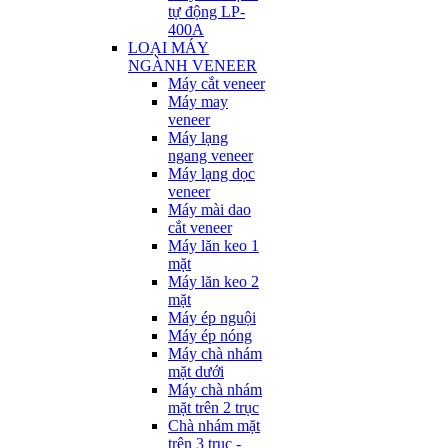
tự động LP-
400A
LOẠI MÁY
NGÀNH VENEER
Máy cắt veneer
Máy may
veneer
Máy lạng
ngang veneer
Máy lạng dọc
veneer
Máy mài dao
cắt veneer
Máy lăn keo 1
mặt
Máy lăn keo 2
mặt
Máy ép nguội
Máy ép nóng
Máy chà nhám
mặt dưới
Máy chà nhám
mặt trên 2 trục
Chà nhám mặt
trên 3 trục -