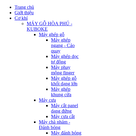
Trang chủ
Giới thiệu
Cơ khí
MÁY GỖ HÒA PHÚ -
KUBOKE
Máy ghép gỗ
Máy ghép
ngang - Cảo
quay
Máy ghép dọc
tự động
Máy phay
mộng finger
Máy ghép gỗ
khối dạng lớn
Máy ghép
khung cửa
Máy cưa
Máy cắt panel
dạng đứng
Máy cưa cắt
Máy chà nhám -
Đánh bóng
Máy đánh bóng