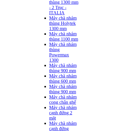
thùng 1300 mm
- 2 Trục -
ITALIA
Máy chà nhám
thùng Holytek
1300 mm
Máy chà nhám
thùng 1100 mm
Máy chà nhám
thùng
Powermax
1300
Máy chà nhám
thùng 900 mm
Máy chà nhám
thùng 600 mm
Máy chà nhám
thùng 900 mm
Máy chà nhám
cong chân ghế
Máy chà nhám
cạnh đứng 2
mặt
Máy chà nhám
cạnh đứng