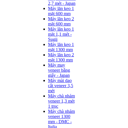
2,7 mét - Japan
Máy lăn keo 1
mặt 600 mm
Máy lăn keo 2
mặt 600 mm
Máy lăn keo 1
mặt 1,1 mét -
Sugii
Máy lăn keo 1
mặt 1300 mm
Máy lăn keo 2
mặt 1300 mm
Máy may
veneer bằng
giấy - Japan
Máy mài dao
cắt veneer 3,5
mét
Máy chà nhám
veneer 1,3 mét
1 trục
Máy chà nhám
veneer 1300
mm - DMC -
Italia