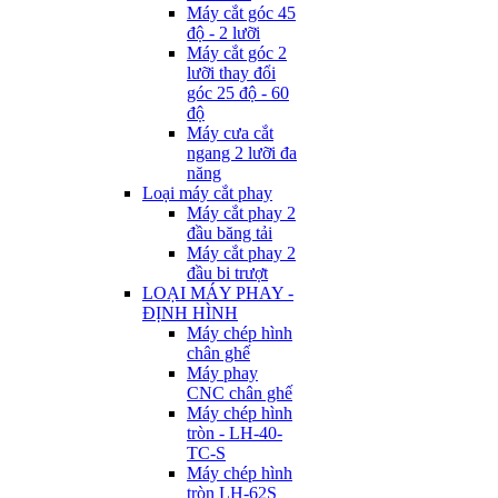
Máy cắt góc 45
độ - 2 lưỡi
Máy cắt góc 2
lưỡi thay đổi
góc 25 độ - 60
độ
Máy cưa cắt
ngang 2 lưỡi đa
năng
Loại máy cắt phay
Máy cắt phay 2
đầu băng tải
Máy cắt phay 2
đầu bi trượt
LOẠI MÁY PHAY -
ĐỊNH HÌNH
Máy chép hình
chân ghế
Máy phay
CNC chân ghế
Máy chép hình
tròn - LH-40-
TC-S
Máy chép hình
tròn LH-62S