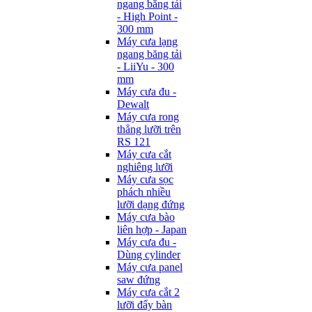
ngang băng tải
- High Point -
300 mm
Máy cưa lạng
ngang băng tải
- LiiYu - 300
mm
Máy cưa đu -
Dewalt
Máy cưa rong
thẳng lưỡi trên
RS 121
Máy cưa cắt
nghiêng lưỡi
Máy cưa sọc
phách nhiều
lưỡi dạng đứng
Máy cưa bào
liên hợp - Japan
Máy cưa đu -
Dùng cylinder
Máy cưa panel
saw đứng
Máy cưa cắt 2
lưỡi đẩy bàn