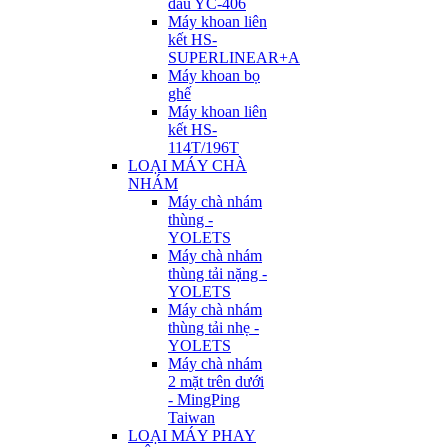
đầu YC-406
Máy khoan liên
kết HS-
SUPERLINEAR+A
Máy khoan bọ
ghế
Máy khoan liên
kết HS-
114T/196T
LOẠI MÁY CHÀ
NHÁM
Máy chà nhám
thùng -
YOLETS
Máy chà nhám
thùng tải nặng -
YOLETS
Máy chà nhám
thùng tải nhẹ -
YOLETS
Máy chà nhám
2 mặt trên dưới
- MingPing
Taiwan
LOẠI MÁY PHAY