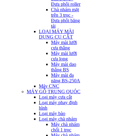
Đưa phôi roller
Chà nhám mặt
trên 3 trục -
Đưa phôi băng
tải
LOẠI MÁY MÀI
DỤNG CỤ CẮT
Máy mài lưỡi
cưa thẳng
Máy mài lưỡi
cưa lọng
Máy mài dao
thẳng BS
Máy mài đa
năng BS-250A
Máy CNC
MÁY GỖ TRUNG QUÓC
Loại máy cưa cắt
Loại máy phay định
hình
Loại máy bào
Loại máy chà nhám
Máy chà nhám
chổi 1 trục
Máy chà nhám