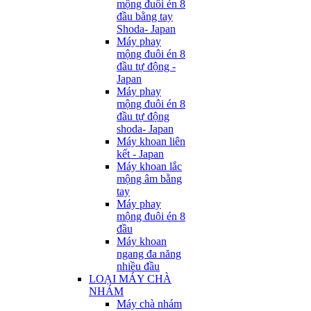
mộng đuôi én 8
đầu bằng tay
Shoda- Japan
Máy phay
mộng đuôi én 8
đầu tự động -
Japan
Máy phay
mộng đuôi én 8
đầu tự động
shoda- Japan
Máy khoan liên
kết - Japan
Máy khoan lắc
mộng âm bằng
tay
Máy phay
mộng đuôi én 8
đầu
Máy khoan
ngang đa năng
nhiều đầu
LOẠI MÁY CHÀ
NHÁM
Máy chà nhám