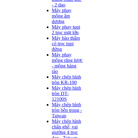
- 2 dao
Máy phay
mộng âm
dương
Máy phay tupi
2 trục mặt lớn
Máy bào thẩm
có trục tupi
đứng
Máy phay
mộng răng lược
- mộng hàng
rào
Máy chép hình
tròn KR-100
Máy chép hình
tròn DT-
12100S
Máy chép hình
tròn bên trong -
Taiwan
Máy chép hình
chân ghế, vai
giường 4 trục
dao - Taiwan