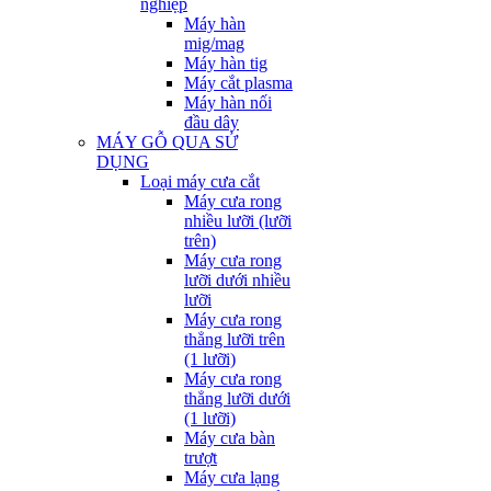
nghiệp
Máy hàn
mig/mag
Máy hàn tig
Máy cắt plasma
Máy hàn nối
đầu dây
MÁY GỖ QUA SỬ
DỤNG
Loại máy cưa cắt
Máy cưa rong
nhiều lưỡi (lưỡi
trên)
Máy cưa rong
lưỡi dưới nhiều
lưỡi
Máy cưa rong
thẳng lưỡi trên
(1 lưỡi)
Máy cưa rong
thẳng lưỡi dưới
(1 lưỡi)
Máy cưa bàn
trượt
Máy cưa lạng