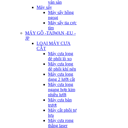
ván sàn
Máy sấy
Máy sấy hồng
ngoại
Máy sấy tia cực
tím
MÁY GỖ -TAIWAN -EU -
JP
LOẠI MÁY CƯA
CẮT
Máy cưa lọng
đè phôi lò xo
Máy cưa lọng
đè phôi khí nén
Máy cưa lọng
dạng 2 lưỡi cắt
Máy cưa lọng
ngang hợp kim
nhiều lưỡi
Máy cưa bàn
trượt
Máy cắt phôi tự
lựa
Máy cưa rong
thẳng laser