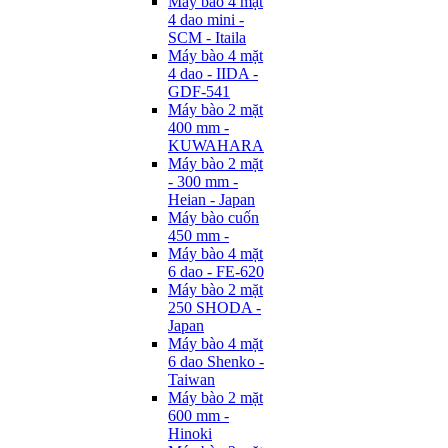
Máy bào 4 mặt
4 dao mini -
SCM - Itaila
Máy bào 4 mặt
4 dao - IIDA -
GDF-541
Máy bào 2 mặt
400 mm -
KUWAHARA
Máy bào 2 mặt
- 300 mm -
Heian - Japan
Máy bào cuốn
450 mm -
Máy bào 4 mặt
6 dao - FE-620
Máy bào 2 mặt
250 SHODA -
Japan
Máy bào 4 mặt
6 dao Shenko -
Taiwan
Máy bào 2 mặt
600 mm -
Hinoki