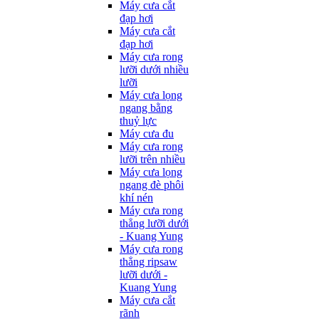
Máy cưa cắt
đạp hơi
Máy cưa cắt
đạp hơi
Máy cưa rong
lưỡi dưới nhiều
lưỡi
Máy cưa lọng
ngang bằng
thuỷ lực
Máy cưa đu
Máy cưa rong
lưỡi trên nhiều
Máy cưa lọng
ngang đè phôi
khí nén
Máy cưa rong
thẳng lưỡi dưới
- Kuang Yung
Máy cưa rong
thẳng ripsaw
lưỡi dưới -
Kuang Yung
Máy cưa cắt
rãnh