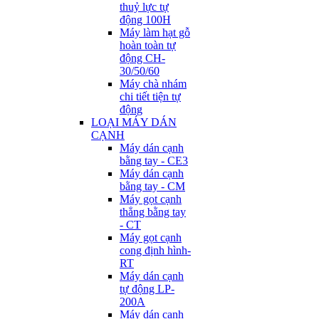
thuỷ lực tự
động 100H
Máy làm hạt gỗ
hoàn toàn tự
động CH-
30/50/60
Máy chà nhám
chi tiết tiện tự
động
LOẠI MÁY DÁN
CẠNH
Máy dán cạnh
bằng tay - CE3
Máy dán cạnh
bằng tay - CM
Máy gọt cạnh
thẳng bằng tay
- CT
Máy gọt cạnh
cong định hình-
RT
Máy dán cạnh
tự động LP-
200A
Máy dán cạnh