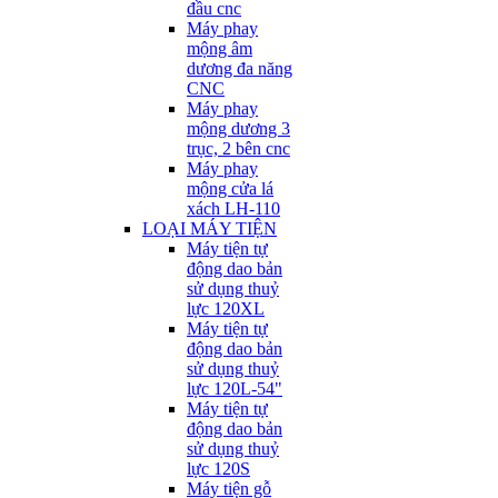
đầu cnc
Máy phay
mộng âm
dương đa năng
CNC
Máy phay
mộng dương 3
trục, 2 bên cnc
Máy phay
mộng cửa lá
xách LH-110
LOẠI MÁY TIỆN
Máy tiện tự
động dao bản
sử dụng thuỷ
lực 120XL
Máy tiện tự
động dao bản
sử dụng thuỷ
lực 120L-54"
Máy tiện tự
động dao bản
sử dụng thuỷ
lực 120S
Máy tiện gỗ