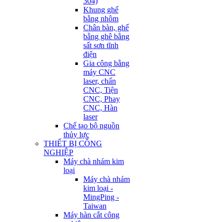
304)
Khung ghế
bằng nhôm
Chân bàn, ghế
bằng ghê bằng
sất sơn tĩnh
điện
Gia công bằng
máy CNC
laser, chấn
CNC, Tiện
CNC, Phay
CNC, Hàn
laser
Chế tạo bộ nguồn
thủy lực
THIẾT BỊ CÔNG
NGHIỆP
Máy chà nhám kim
loại
Máy chà nhám
kim loại -
MingPing -
Taiwan
Máy hàn cắt công