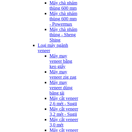
Máy chà nhám
thùng 600 mm
Máy chà nhám
thùng 600 mm
- Powermax
Máy chà nhám
thùng - Sheng
Shing
Loại máy ngành
veneer
Máy may
veneer bằng
keo giấy
Máy may
veneer zig zag
Máy may
veneer dùng
băng tải
Máy cắt veneer
2,6 mét - Sugii
Máy cắt veneer
3,2 mét - Sugii
Máy cắt veneer
3,0 mét
Máy cắt veneer