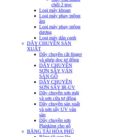
chổi 2 trục
Loại máy khoan
Loại máy phay mộng
âm
Loại máy phay mộng
dương
Loại máy dán cạnh
DÂY CHUYỀN SẢN
XUẤT
Dây chuyền cắt finger
và ghép dọc tự động
DÂY CHUYỀN
SƠN SẤY VÁN
SÀN GỖ
DÂY CHUYỀN
SƠN SẤY IR-UV
Dây chuyền sơn mặt
và sơn cửa tự động
Dây chuyền sản xuất
và sơn sấy UV ván
sàn
Dây chuyền sơn
Planking cho gỗ
BĂNG TẢI HÒA PHÚ
Băng tải con lăn