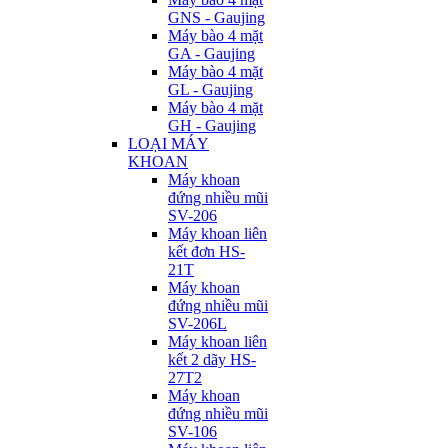
GNS - Gaujing
Máy bào 4 mặt
GA - Gaujing
Máy bào 4 mặt
GL - Gaujing
Máy bào 4 mặt
GH - Gaujing
LOẠI MÁY
KHOAN
Máy khoan
đứng nhiều mũi
SV-206
Máy khoan liên
kết đơn HS-
21T
Máy khoan
đứng nhiều mũi
SV-206L
Máy khoan liên
kết 2 dãy HS-
27T2
Máy khoan
đứng nhiều mũi
SV-106