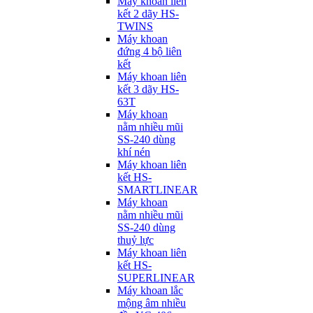
Máy khoan liên
kết 2 dãy HS-
TWINS
Máy khoan
đứng 4 bộ liên
kết
Máy khoan liên
kết 3 dãy HS-
63T
Máy khoan
nằm nhiều mũi
SS-240 dùng
khí nén
Máy khoan liên
kết HS-
SMARTLINEAR
Máy khoan
nằm nhiều mũi
SS-240 dùng
thuỷ lực
Máy khoan liên
kết HS-
SUPERLINEAR
Máy khoan lắc
mộng âm nhiều