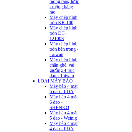
mộng răng lược
- mộng hàng
rào
Máy chép hình
tròn KR-100
Máy chép hình
tròn DT-
12100S
Máy chép hình
tròn bên trong -
Taiwan
Máy chép hình
chân ghế, vai
giường 4 trục
dao - Taiwan
LOẠI MÁY BÀO
Máy bào 4 mặt
6 dao - IIDA
Máy bào 4 mặt
6 dao -
SHENKO
Máy bào 4 mặt
5 dao - Weinig
Máy bào 4 mặt
4 dao - IIDA