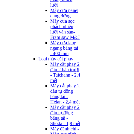
lưỡi
Máy cưa panel
dạng đứng
Máy cưa sọc
phách nhiều
lưỡi ván sàn-
Fram saw M&J
Máy cưa lạng
ngang băng tải
- 400 mm
Loại máy cắt phay
Máy cắt phay 2
đầu 2 bàn trượt
- Taichann - 2,4
mét
Máy cắt phay 2
đầu tự động
băng tải -
Heian - 2,4 mét
Máy cắt phay 2
đầu tự động
băng tải -
Shoda - 1,8 mét
Máy đánh chỉ -