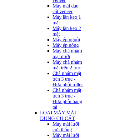
veneer
Máy mài dao
cắt veneer
Máy lăn keo 1
mặt
Máy lăn keo 2
mặt
Máy ép nguội
Máy ép nóng
Máy chà nhám
mặt dưới
Máy chà nhám
mặt trên 2 trục
Chà nhám mặt
trên 3 trục -
Đưa phôi roller
Chà nhám mặt
trên 3 trục -
Đưa phôi băng
tải
LOẠI MÁY MÀI
DỤNG CỤ CẮT
Máy mài lưỡi
cưa thẳng
Máy mài lưỡi