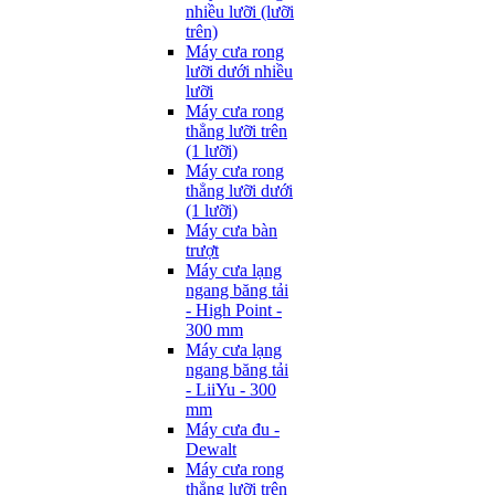
nhiều lưỡi (lưỡi
trên)
Máy cưa rong
lưỡi dưới nhiều
lưỡi
Máy cưa rong
thẳng lưỡi trên
(1 lưỡi)
Máy cưa rong
thẳng lưỡi dưới
(1 lưỡi)
Máy cưa bàn
trượt
Máy cưa lạng
ngang băng tải
- High Point -
300 mm
Máy cưa lạng
ngang băng tải
- LiiYu - 300
mm
Máy cưa đu -
Dewalt
Máy cưa rong
thẳng lưỡi trên