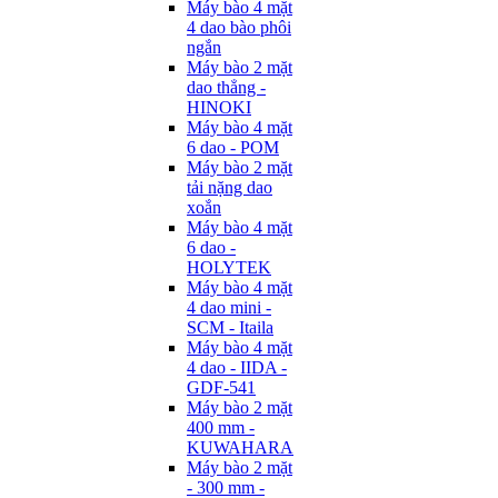
Máy bào 4 mặt
4 dao bào phôi
ngắn
Máy bào 2 mặt
dao thẳng -
HINOKI
Máy bào 4 mặt
6 dao - POM
Máy bào 2 mặt
tải nặng dao
xoắn
Máy bào 4 mặt
6 dao -
HOLYTEK
Máy bào 4 mặt
4 dao mini -
SCM - Itaila
Máy bào 4 mặt
4 dao - IIDA -
GDF-541
Máy bào 2 mặt
400 mm -
KUWAHARA
Máy bào 2 mặt
- 300 mm -