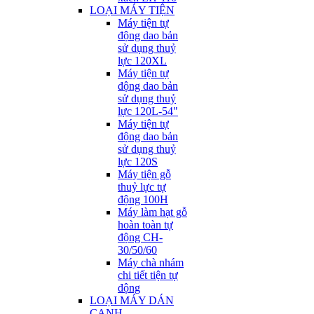
LOẠI MÁY TIỆN
Máy tiện tự
động dao bản
sử dụng thuỷ
lực 120XL
Máy tiện tự
động dao bản
sử dụng thuỷ
lực 120L-54"
Máy tiện tự
động dao bản
sử dụng thuỷ
lực 120S
Máy tiện gỗ
thuỷ lực tự
động 100H
Máy làm hạt gỗ
hoàn toàn tự
động CH-
30/50/60
Máy chà nhám
chi tiết tiện tự
động
LOẠI MÁY DÁN
CẠNH