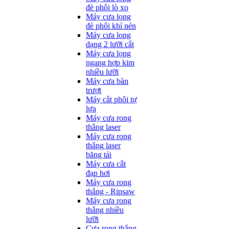
đè phôi lò xo
Máy cưa lọng
đè phôi khí nén
Máy cưa lọng
dạng 2 lưỡi cắt
Máy cưa lọng
ngang hợp kim
nhiều lưỡi
Máy cưa bàn
trượt
Máy cắt phôi tự
lựa
Máy cưa rong
thẳng laser
Máy cưa rong
thẳng laser
băng tải
Máy cưa cắt
đạp hơi
Máy cưa rong
thẳng - Ripsaw
Máy cưa rong
thẳng nhiều
lưỡi
Cưa rong thẳng