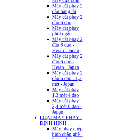
Máy cưa rãnh
Máy cắt phay 2
đầu băng tải
Máy cắt phay 2
đầu 6 dao
Máy cắt phay
phôi ngắn
Máy cắt phay 2
đầu 6 dao -
Heian - Japan
Máy cắt phay 2
đầu 6 dao -
Heian - Japan
Máy cắt phay 2
đầu 6 dao - 1,2
mét - Japan
Máy cắt phay
1,3 mét 4 dao
Máy cắt phay
2,4 mét 6 dao -
Japan
LOẠI MÁY PHAY -
ĐỊNH HÌNH
Máy phay chép
hình chân ghế -