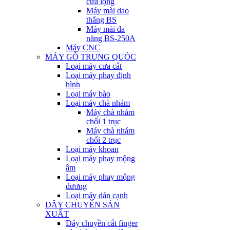
cưa lọng
Máy mài dao
thẳng BS
Máy mài đa
năng BS-250A
Máy CNC
MÁY GỖ TRUNG QUÓC
Loại máy cưa cắt
Loại máy phay định
hình
Loại máy bào
Loại máy chà nhám
Máy chà nhám
chổi 1 trục
Máy chà nhám
chổi 2 trục
Loại máy khoan
Loại máy phay mộng
âm
Loại máy phay mộng
dương
Loại máy dán cạnh
DÂY CHUYỀN SẢN
XUẤT
Dây chuyền cắt finger