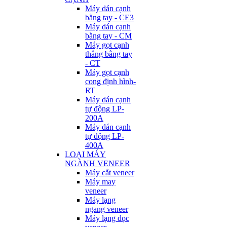
Máy dán cạnh
bằng tay - CE3
Máy dán cạnh
bằng tay - CM
Máy gọt cạnh
thẳng bằng tay
- CT
Máy gọt cạnh
cong định hình-
RT
Máy dán cạnh
tự động LP-
200A
Máy dán cạnh
tự động LP-
400A
LOẠI MÁY
NGÀNH VENEER
Máy cắt veneer
Máy may
veneer
Máy lạng
ngang veneer
Máy lạng dọc