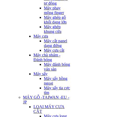
tự động
Máy phay
mộng finger
Máy ghép gỗ
khối dạng lớn
Máy ghép
khung cửa
Máy cưa
Máy cắt panel
dạng đứng
Máy cưa cắt
Máy chà nhám -
Đánh bóng
Máy đánh bóng
ván sàn
Máy sấy
Máy sấy hồng
ngoại
Máy sấy tia cực
tím
MÁY GỖ -TAIWAN -EU -
JP
LOẠI MÁY CƯA
CẮT
Máy cưa lọng