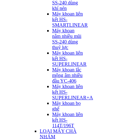
SS-240 dùng
khí nén
Máy khoan liên
kết HS-
SMARTLINEAR
Máy khoan
nằm nhiều mũi
SS-240 dùng
thuỷ lực
Máy khoan liên
kết HS-
SUPERLINEAR
Máy khoan lắc
mộng âm nhiều
đầu YC-406
Máy khoan liên
kết HS-
SUPERLINEAR+A
Máy khoan bọ
ghế
Máy khoan liên
kết HS-
114T/196T
LOẠI MÁY CHÀ
NHÁM