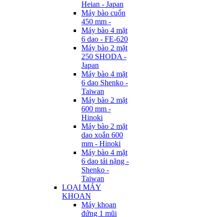
Heian - Japan
Máy bào cuốn
450 mm -
Máy bào 4 mặt
6 dao - FE-620
Máy bào 2 mặt
250 SHODA -
Japan
Máy bào 4 mặt
6 dao Shenko -
Taiwan
Máy bào 2 mặt
600 mm -
Hinoki
Máy bào 2 mặt
dao xoắn 600
mm - Hinoki
Máy bào 4 mặt
6 dao tải nặng -
Shenko -
Taiwan
LOẠI MÁY
KHOAN
Máy khoan
đứng 1 mũi