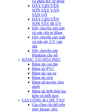
và ghép dọc tự động
DÂY CHUYỀN
SƠN SẤY VÁN
SÀN GỖ
DÂY CHUYỀN
SƠN SẤY IR-UV
Dây chuyền sơn mặt
và sơn cửa tự động
Dây chuyền sản xuất
và sơn sấy UV ván
sàn
Dây chuyền sơn
Planking cho gỗ
BĂNG TẢI HÒA PHÚ
Băng tải con lăn
Băng tải PVC
Băng tải cao su
Băng tải xích
Băng tải kevlar chịu
nhiệt
Băng tải lưới thép mạ
kẽm và lưới inox
GIA CÔNG & CHẾ TẠO
Gia công chi tiết trên
máy khoan, tiện,