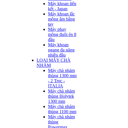
Máy khoan liên
kết - Japan
Máy khoan lắc
mộng âm bằng
tay
Máy phay
mộng đuôi én 8
đầu
Máy khoan
ngang đa năng
nhiều đầu
LOẠI MÁY CHÀ
NHÁM
Máy chà nhám
thùng 1300 mm
- 2 Trục -
ITALIA
Máy chà nhám
thùng Holytek
1300 mm
Máy chà nhám
thùng 1100 mm
Máy chà nhám
thùng
Powermax