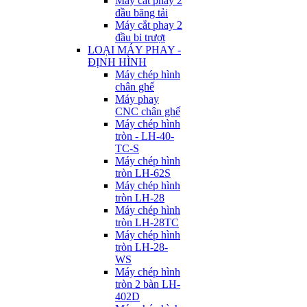
Máy cắt phay 2
đầu băng tải
Máy cắt phay 2
đầu bi trượt
LOẠI MÁY PHAY -
ĐỊNH HÌNH
Máy chép hình
chân ghế
Máy phay
CNC chân ghế
Máy chép hình
tròn - LH-40-
TC-S
Máy chép hình
tròn LH-62S
Máy chép hình
tròn LH-28
Máy chép hình
tròn LH-28TC
Máy chép hình
tròn LH-28-
WS
Máy chép hình
tròn 2 bàn LH-
402D