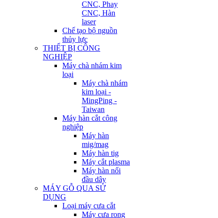
CNC, Phay
CNC, Hàn
laser
Chế tạo bộ nguồn
thủy lực
THIẾT BỊ CÔNG
NGHIỆP
Máy chà nhám kim
loại
Máy chà nhám
kim loại -
MingPing -
Taiwan
Máy hàn cắt công
nghiệp
Máy hàn
mig/mag
Máy hàn tig
Máy cắt plasma
Máy hàn nối
đầu dây
MÁY GỖ QUA SỬ
DỤNG
Loại máy cưa cắt
Máy cưa rong