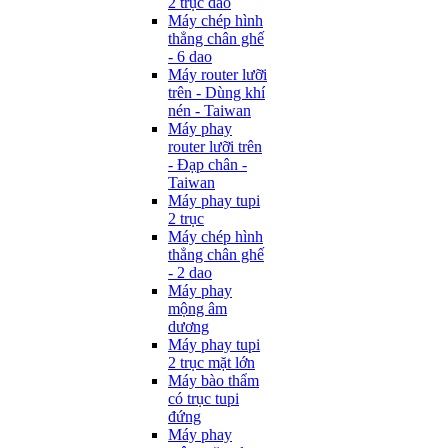
2 trục dao
Máy chép hình
thẳng chân ghế
- 6 dao
Máy router lưỡi
trên - Dùng khí
nén - Taiwan
Máy phay
router lưỡi trên
- Đạp chân -
Taiwan
Máy phay tupi
2 trục
Máy chép hình
thẳng chân ghế
- 2 dao
Máy phay
mộng âm
dương
Máy phay tupi
2 trục mặt lớn
Máy bào thẩm
có trục tupi
đứng
Máy phay