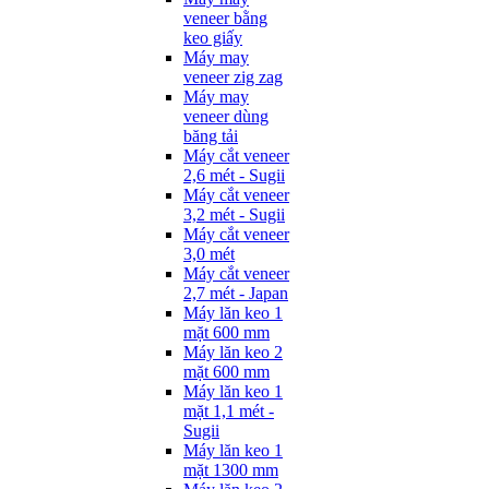
veneer bằng
keo giấy
Máy may
veneer zig zag
Máy may
veneer dùng
băng tải
Máy cắt veneer
2,6 mét - Sugii
Máy cắt veneer
3,2 mét - Sugii
Máy cắt veneer
3,0 mét
Máy cắt veneer
2,7 mét - Japan
Máy lăn keo 1
mặt 600 mm
Máy lăn keo 2
mặt 600 mm
Máy lăn keo 1
mặt 1,1 mét -
Sugii
Máy lăn keo 1
mặt 1300 mm