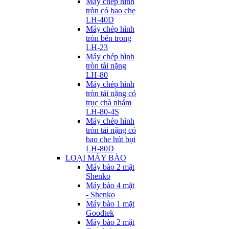
Máy chép hình
tròn có bao che
LH-40D
Máy chép hình
tròn bên trong
LH-23
Máy chép hình
tròn tải nặng
LH-80
Máy chép hình
tròn tải nặng có
trục chà nhám
LH-80-4S
Máy chép hình
tròn tải nặng có
bao che hút bụi
LH-80D
LOẠI MÁY BÀO
Máy bào 2 mặt
Shenko
Máy bào 4 mặt
- Shenko
Máy bào 1 mặt
Goodtek
Máy bào 2 mặt