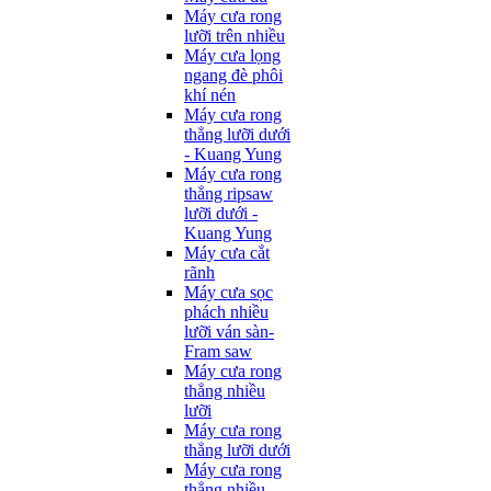
Máy cưa rong
lưỡi trên nhiều
Máy cưa lọng
ngang đè phôi
khí nén
Máy cưa rong
thẳng lưỡi dưới
- Kuang Yung
Máy cưa rong
thẳng ripsaw
lưỡi dưới -
Kuang Yung
Máy cưa cắt
rãnh
Máy cưa sọc
phách nhiều
lưỡi ván sàn-
Fram saw
Máy cưa rong
thẳng nhiều
lưỡi
Máy cưa rong
thẳng lưỡi dưới
Máy cưa rong
thẳng nhiều