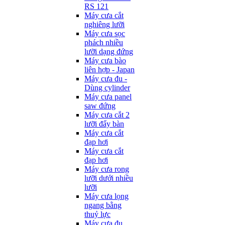
RS 121
Máy cưa cắt
nghiêng lưỡi
Máy cưa sọc
phách nhiều
lưỡi dạng đứng
Máy cưa bào
liên hợp - Japan
Máy cưa đu -
Dùng cylinder
Máy cưa panel
saw đứng
Máy cưa cắt 2
lưỡi đẩy bàn
Máy cưa cắt
đạp hơi
Máy cưa cắt
đạp hơi
Máy cưa rong
lưỡi dưới nhiều
lưỡi
Máy cưa lọng
ngang bằng
thuỷ lực
Máy cưa đu