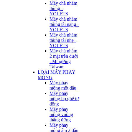
Máy chà nhám
thùng -
YOLETS
Máy chà nhám
thùng tải nặng -
YOLETS
Máy chà nhám
thùng tải nhẹ -
YOLETS
Máy chà nhám
2 mặt trên dưới
- MingPing
Taiwan
LOẠI MÁY PHAY
MỘNG
Máy phay
mộng một đầu
Máy phay
mộng bọ ghế tự
động
Máy phay
mộng vuông
thẳng đứng
Máy phay
mộng âm 2 đầu