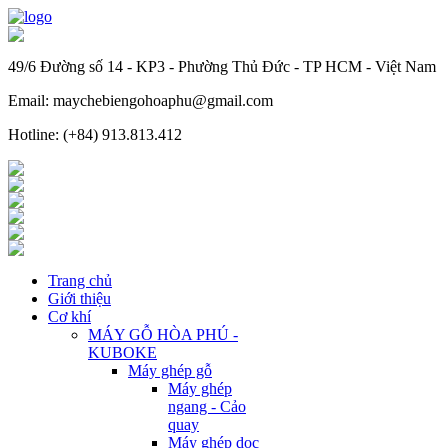
49/6 Đường số 14 - KP3 - Phường Thủ Đức - TP HCM - Việt Nam
Email: maychebiengohoaphu@gmail.com
Hotline: (+84) 913.813.412
Trang chủ
Giới thiệu
Cơ khí
MÁY GỖ HÒA PHÚ -
KUBOKE
Máy ghép gỗ
Máy ghép
ngang - Cảo
quay
Máy ghép dọc