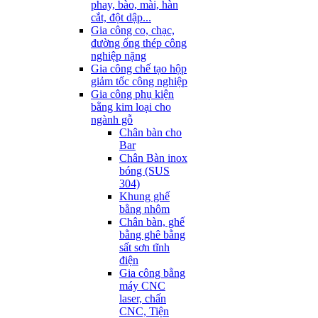
phay, bào, mài, hàn
cắt, đột dập...
Gia công co, chạc,
đường ống thép công
nghiệp nặng
Gia công chế tạo hộp
giảm tốc công nghiệp
Gia công phụ kiện
bằng kim loại cho
ngành gỗ
Chân bàn cho
Bar
Chân Bàn inox
bóng (SUS
304)
Khung ghế
bằng nhôm
Chân bàn, ghế
bằng ghê bằng
sất sơn tĩnh
điện
Gia công bằng
máy CNC
laser, chấn
CNC, Tiện