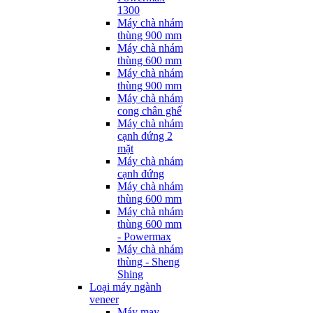
1300
Máy chà nhám
thùng 900 mm
Máy chà nhám
thùng 600 mm
Máy chà nhám
thùng 900 mm
Máy chà nhám
cong chân ghế
Máy chà nhám
cạnh đứng 2
mặt
Máy chà nhám
cạnh đứng
Máy chà nhám
thùng 600 mm
Máy chà nhám
thùng 600 mm
- Powermax
Máy chà nhám
thùng - Sheng
Shing
Loại máy ngành
veneer
Máy may