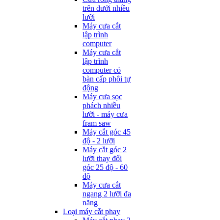
trên dưới nhiều
lưỡi
Máy cưa cắt
lập trình
computer
Máy cưa cắt
lập trình
computer có
bàn cấp phôi tự
động
Máy cưa sọc
phách nhiều
lưỡi - máy cưa
fram saw
Máy cắt góc 45
độ - 2 lưỡi
Máy cắt góc 2
lưỡi thay đổi
góc 25 độ - 60
độ
Máy cưa cắt
ngang 2 lưỡi đa
năng
Loại máy cắt phay