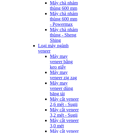
Máy chà nhám
thùng 600 mm
Máy chà nhám
thùng 600 mm
- Powermax
Máy chà nhám
thùng - Sheng
Shing
Loại máy ngành
veneer
Máy may
veneer bằng
keo giấy
Máy may
veneer zig zag
Máy may
veneer dùng
băng tải
Máy cắt veneer
2,6 mét - Sugii
Máy cắt veneer
3,2 mét - Sugii
Máy cắt veneer
3,0 mét
Máy cắt veneer