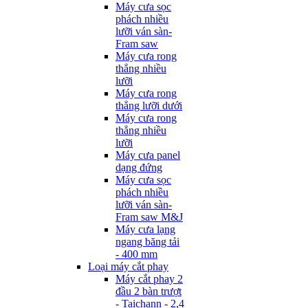
Máy cưa sọc
phách nhiều
lưỡi ván sàn-
Fram saw
Máy cưa rong
thẳng nhiều
lưỡi
Máy cưa rong
thẳng lưỡi dưới
Máy cưa rong
thẳng nhiều
lưỡi
Máy cưa panel
dạng đứng
Máy cưa sọc
phách nhiều
lưỡi ván sàn-
Fram saw M&J
Máy cưa lạng
ngang băng tải
- 400 mm
Loại máy cắt phay
Máy cắt phay 2
đầu 2 bàn trượt
- Taichann - 2,4