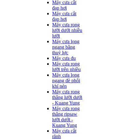
Máy cưa cắt
đạp hơi
Máy cưa cắt
đạp hơi
Máy cưa rong
lưỡi dưới nhiều
lưỡi
Máy cưa lọng
ngang bằng
thuỷ lực
Máy cưa đu
Máy cưa rong
lưỡi trên nhiều
Máy cưa lọng
ngang đè phôi
khí nén
Máy cưa rong
thẳng lưỡi dưới
- Kuang Yung
Máy cưa rong
thẳng ripsaw
lưỡi dưới -
Kuang Yung
Máy cưa cắt
rãnh