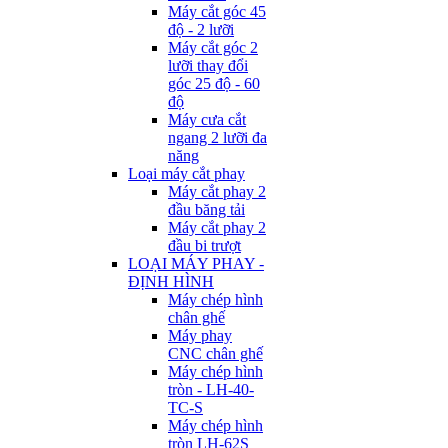
Máy cắt góc 45
độ - 2 lưỡi
Máy cắt góc 2
lưỡi thay đổi
góc 25 độ - 60
độ
Máy cưa cắt
ngang 2 lưỡi đa
năng
Loại máy cắt phay
Máy cắt phay 2
đầu băng tải
Máy cắt phay 2
đầu bi trượt
LOẠI MÁY PHAY -
ĐỊNH HÌNH
Máy chép hình
chân ghế
Máy phay
CNC chân ghế
Máy chép hình
tròn - LH-40-
TC-S
Máy chép hình
tròn LH-62S