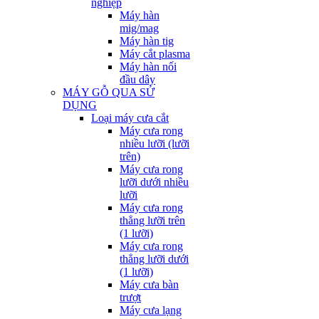
nghiệp
Máy hàn
mig/mag
Máy hàn tig
Máy cắt plasma
Máy hàn nối
đầu dây
MÁY GỖ QUA SỬ
DỤNG
Loại máy cưa cắt
Máy cưa rong
nhiều lưỡi (lưỡi
trên)
Máy cưa rong
lưỡi dưới nhiều
lưỡi
Máy cưa rong
thẳng lưỡi trên
(1 lưỡi)
Máy cưa rong
thẳng lưỡi dưới
(1 lưỡi)
Máy cưa bàn
trượt
Máy cưa lạng