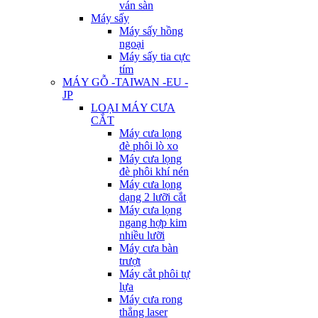
ván sàn
Máy sấy
Máy sấy hồng
ngoại
Máy sấy tia cực
tím
MÁY GỖ -TAIWAN -EU -
JP
LOẠI MÁY CƯA
CẮT
Máy cưa lọng
đè phôi lò xo
Máy cưa lọng
đè phôi khí nén
Máy cưa lọng
dạng 2 lưỡi cắt
Máy cưa lọng
ngang hợp kim
nhiều lưỡi
Máy cưa bàn
trượt
Máy cắt phôi tự
lựa
Máy cưa rong
thẳng laser