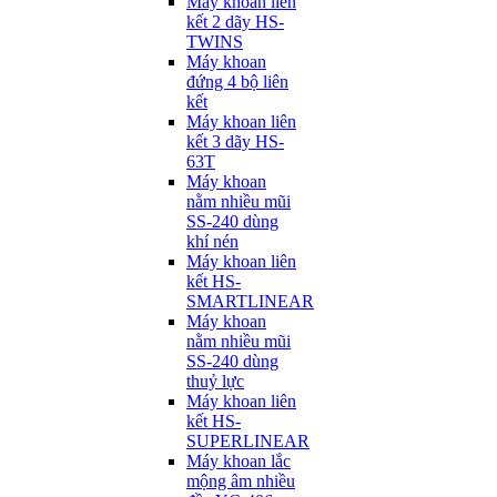
Máy khoan liên
kết 2 dãy HS-
TWINS
Máy khoan
đứng 4 bộ liên
kết
Máy khoan liên
kết 3 dãy HS-
63T
Máy khoan
nằm nhiều mũi
SS-240 dùng
khí nén
Máy khoan liên
kết HS-
SMARTLINEAR
Máy khoan
nằm nhiều mũi
SS-240 dùng
thuỷ lực
Máy khoan liên
kết HS-
SUPERLINEAR
Máy khoan lắc
mộng âm nhiều