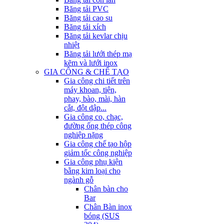
Băng tải PVC
Băng tải cao su
Băng tải xích
Băng tải kevlar chịu
nhiệt
Băng tải lưới thép mạ
kẽm và lưới inox
GIA CÔNG & CHẾ TẠO
Gia công chi tiết trên
máy khoan, tiện,
phay, bào, mài, hàn
cắt, đột dập...
Gia công co, chạc,
đường ống thép công
nghiệp nặng
Gia công chế tạo hộp
giảm tốc công nghiệp
Gia công phụ kiện
bằng kim loại cho
ngành gỗ
Chân bàn cho
Bar
Chân Bàn inox
bóng (SUS