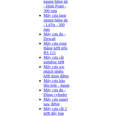
ngang băng tải
- High Point -
300 mm
Máy cưa lạng
ngang băng tải
- LiiYu - 300
mm
Máy cưa đu -
Dewalt
Máy cưa rong
thẳng lưỡi trên
RS 121
Máy cưa cắt
nghiêng lưỡi
Máy cưa sọc
phách nhiều
lưỡi dạng đứng
Máy cưa bào
liên hợp - Japan
Máy cưa đu -
Dùng cylinder
Máy cưa panel
saw đứng
Máy cưa cắt 2
lưỡi đẩy bàn