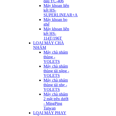
đầu YC-406
Máy khoan liên
kết HS-
SUPERLINEAR+A
Máy khoan bọ
ghế
Máy khoan liên
kết HS-
114T/196T
LOẠI MÁY CHÀ
NHÁM
Máy chà nhám
thùng -
YOLETS
Máy chà nhám
thùng tải nặng -
YOLETS
Máy chà nhám
thùng tải nhẹ -
YOLETS
Máy chà nhám
2 mặt trên dưới
- MingPing
Taiwan
LOẠI MÁY PHAY