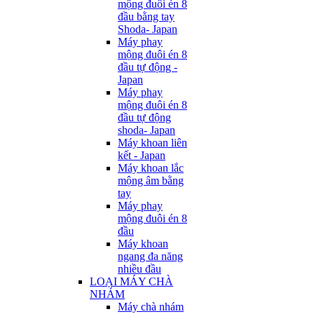
mộng đuôi én 8
đầu bằng tay
Shoda- Japan
Máy phay
mộng đuôi én 8
đầu tự động -
Japan
Máy phay
mộng đuôi én 8
đầu tự động
shoda- Japan
Máy khoan liên
kết - Japan
Máy khoan lắc
mộng âm bằng
tay
Máy phay
mộng đuôi én 8
đầu
Máy khoan
ngang đa năng
nhiều đầu
LOẠI MÁY CHÀ
NHÁM
Máy chà nhám