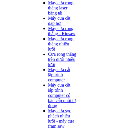
Máy cưa rong
thẳng laser
băng tải
Máy cưa cắt
đạp hơi
Máy cưa rong
thẳng - Ripsaw
Máy cưa rong
thẳng nhiều
lưỡi
Cưa rong thẳng
trên dưới nhiều
lưỡi
Máy cưa cắt
lập trình
computer
Máy cưa cắt
lập trình
computer có
bàn cấp phôi tự
động
Máy cưa sọc
phách nhiều
lưỡi - máy cưa
fram saw