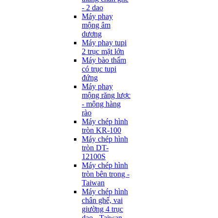
- 2 dao
Máy phay
mộng âm
dương
Máy phay tupi
2 trục mặt lớn
Máy bào thẩm
có trục tupi
đứng
Máy phay
mộng răng lược
- mộng hàng
rào
Máy chép hình
tròn KR-100
Máy chép hình
tròn DT-
12100S
Máy chép hình
tròn bên trong -
Taiwan
Máy chép hình
chân ghế, vai
giường 4 trục
dao - Taiwan