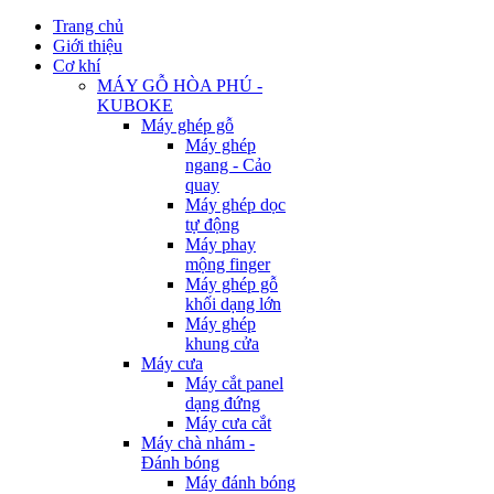
Trang chủ
Giới thiệu
Cơ khí
MÁY GỖ HÒA PHÚ -
KUBOKE
Máy ghép gỗ
Máy ghép
ngang - Cảo
quay
Máy ghép dọc
tự động
Máy phay
mộng finger
Máy ghép gỗ
khối dạng lớn
Máy ghép
khung cửa
Máy cưa
Máy cắt panel
dạng đứng
Máy cưa cắt
Máy chà nhám -
Đánh bóng
Máy đánh bóng