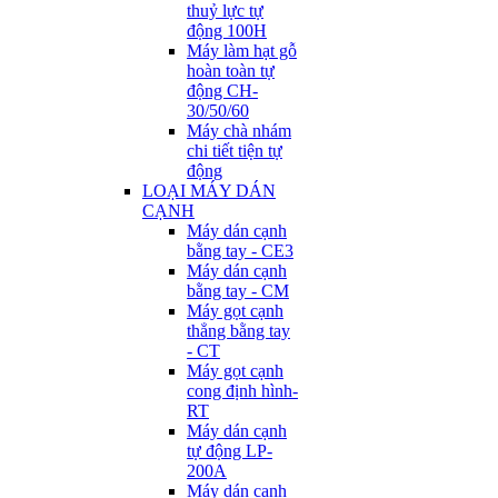
thuỷ lực tự
động 100H
Máy làm hạt gỗ
hoàn toàn tự
động CH-
30/50/60
Máy chà nhám
chi tiết tiện tự
động
LOẠI MÁY DÁN
CẠNH
Máy dán cạnh
bằng tay - CE3
Máy dán cạnh
bằng tay - CM
Máy gọt cạnh
thẳng bằng tay
- CT
Máy gọt cạnh
cong định hình-
RT
Máy dán cạnh
tự động LP-
200A
Máy dán cạnh