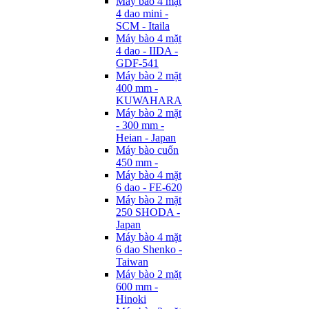
Máy bào 4 mặt
4 dao mini -
SCM - Itaila
Máy bào 4 mặt
4 dao - IIDA -
GDF-541
Máy bào 2 mặt
400 mm -
KUWAHARA
Máy bào 2 mặt
- 300 mm -
Heian - Japan
Máy bào cuốn
450 mm -
Máy bào 4 mặt
6 dao - FE-620
Máy bào 2 mặt
250 SHODA -
Japan
Máy bào 4 mặt
6 dao Shenko -
Taiwan
Máy bào 2 mặt
600 mm -
Hinoki