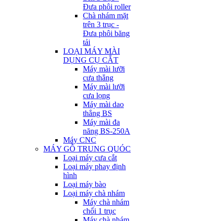
Đưa phôi roller
Chà nhám mặt
trên 3 trục -
Đưa phôi băng
tải
LOẠI MÁY MÀI
DỤNG CỤ CẮT
Máy mài lưỡi
cưa thẳng
Máy mài lưỡi
cưa lọng
Máy mài dao
thẳng BS
Máy mài đa
năng BS-250A
Máy CNC
MÁY GỖ TRUNG QUÓC
Loại máy cưa cắt
Loại máy phay định
hình
Loại máy bào
Loại máy chà nhám
Máy chà nhám
chổi 1 trục
Máy chà nhám