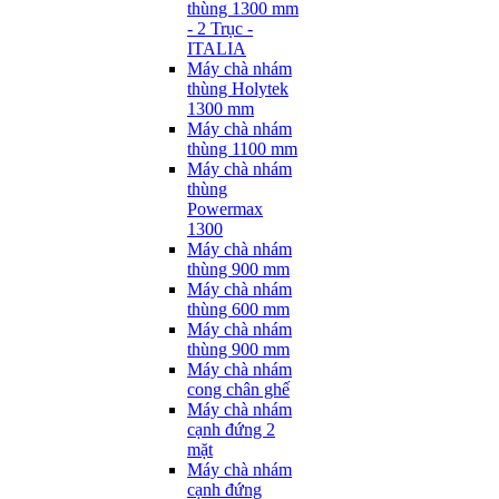
thùng 1300 mm
- 2 Trục -
ITALIA
Máy chà nhám
thùng Holytek
1300 mm
Máy chà nhám
thùng 1100 mm
Máy chà nhám
thùng
Powermax
1300
Máy chà nhám
thùng 900 mm
Máy chà nhám
thùng 600 mm
Máy chà nhám
thùng 900 mm
Máy chà nhám
cong chân ghế
Máy chà nhám
cạnh đứng 2
mặt
Máy chà nhám
cạnh đứng