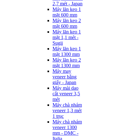
2,7 mét - Japan
Máy lăn keo 1
mặt 600 mm
Máy lăn keo 2
mặt 600 mm
Máy lăn keo 1
mặt 1,1 mét -
Sugii
Máy lăn keo 1
mặt 1300 mm
Máy lăn keo 2
mặt 1300 mm
Máy may
veneer bằng
giấy - Japan
Máy mài dao
cắt veneer 3,5
mét
Máy chà nhám
veneer 1,3 mét
1 trục
Máy chà nhám
veneer 1300
mm - DMC -
Italia