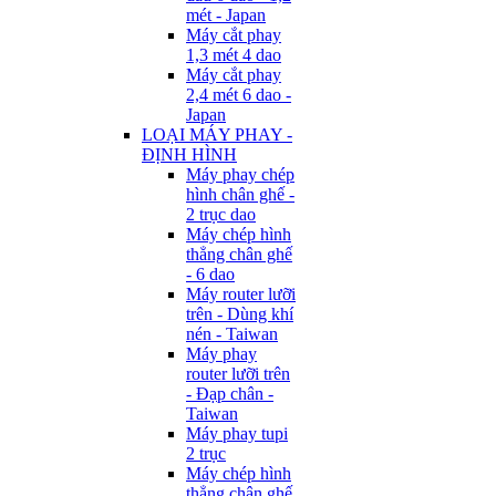
mét - Japan
Máy cắt phay
1,3 mét 4 dao
Máy cắt phay
2,4 mét 6 dao -
Japan
LOẠI MÁY PHAY -
ĐỊNH HÌNH
Máy phay chép
hình chân ghế -
2 trục dao
Máy chép hình
thẳng chân ghế
- 6 dao
Máy router lưỡi
trên - Dùng khí
nén - Taiwan
Máy phay
router lưỡi trên
- Đạp chân -
Taiwan
Máy phay tupi
2 trục
Máy chép hình
thẳng chân ghế