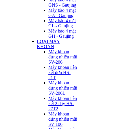
GNS - Gaujing
Máy bào 4 mặt
GA - Gaujing
Máy bào 4 mặt
GL - Gaujing
Máy bào 4 mặt
GH - Gaujing
LOẠI MÁY
KHOAN
Máy khoan
đứng nhiều mũi
SV-206
Máy khoan liên
kết đơn HS-
21T
Máy khoan
đứng nhiều mũi
SV-206L
Máy khoan liên
kết 2 dãy HS-
27T2
Máy khoan
đứng nhiều mũi
SV-106