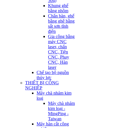
304)
Khung ghế
bằng nhôm
Chân bàn, ghế
bằng ghê bằng
sất sơn tĩnh
điện
Gia công bằng
máy CNC
laser, chấn
CNC, Tiện
CNC, Phay
CNC, Hàn
laser
Chế tạo bộ nguồn
thủy lực
THIẾT BỊ CÔNG
NGHIỆP
Máy chà nhám kim
loại
Máy chà nhám
kim loại -
MingPing -
Taiwan
Máy hàn cắt công