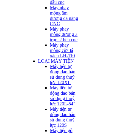
đầu cnc
Máy phay
mộng âm
dương đa năng
CNC
Máy phay
mộng dương 3
trục, 2 bên cnc
Máy phay
mộng cửa lá
xách LH-110
LOẠI MÁY TIỆN
Máy tiện tự
động dao bản
sử dụng thuỷ
lực 120XL
Máy tiện tự
động dao bản
sử dụng thuỷ
lực 120L-54"
Máy tiện tự
động dao bản
sử dụng thuỷ
lực 120S
Máy tiện gỗ