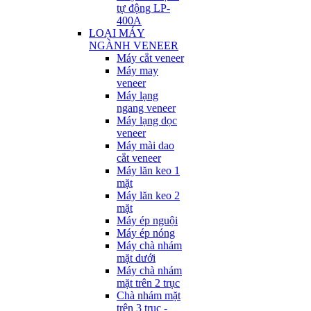
tự động LP-
400A
LOẠI MÁY
NGÀNH VENEER
Máy cắt veneer
Máy may
veneer
Máy lạng
ngang veneer
Máy lạng dọc
veneer
Máy mài dao
cắt veneer
Máy lăn keo 1
mặt
Máy lăn keo 2
mặt
Máy ép nguội
Máy ép nóng
Máy chà nhám
mặt dưới
Máy chà nhám
mặt trên 2 trục
Chà nhám mặt
trên 3 trục -