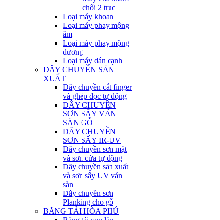
chổi 2 trục
Loại máy khoan
Loại máy phay mộng
âm
Loại máy phay mộng
dương
Loại máy dán cạnh
DÂY CHUYỀN SẢN
XUẤT
Dây chuyền cắt finger
và ghép dọc tự động
DÂY CHUYỀN
SƠN SẤY VÁN
SÀN GỖ
DÂY CHUYỀN
SƠN SẤY IR-UV
Dây chuyền sơn mặt
và sơn cửa tự động
Dây chuyền sản xuất
và sơn sấy UV ván
sàn
Dây chuyền sơn
Planking cho gỗ
BĂNG TẢI HÒA PHÚ
Băng tải con lăn