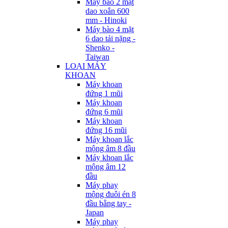
Máy bào 2 mặt
dao xoắn 600
mm - Hinoki
Máy bào 4 mặt
6 dao tải nặng -
Shenko -
Taiwan
LOẠI MÁY
KHOAN
Máy khoan
đứng 1 mũi
Máy khoan
đứng 6 mũi
Máy khoan
đứng 16 mũi
Máy khoan lắc
mộng âm 8 đầu
Máy khoan lắc
mộng âm 12
đầu
Máy phay
mộng đuôi én 8
đầu bằng tay -
Japan
Máy phay