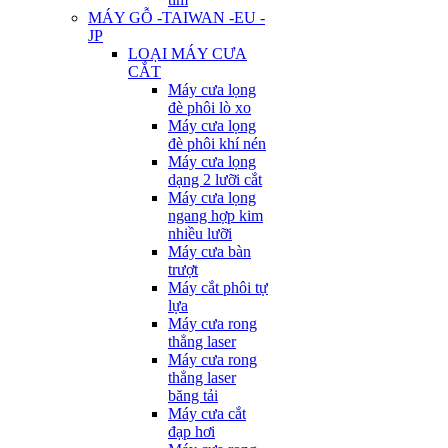
MÁY GỖ -TAIWAN -EU -
JP
LOẠI MÁY CƯA
CẮT
Máy cưa lọng
đè phôi lò xo
Máy cưa lọng
đè phôi khí nén
Máy cưa lọng
dạng 2 lưỡi cắt
Máy cưa lọng
ngang hợp kim
nhiều lưỡi
Máy cưa bàn
trượt
Máy cắt phôi tự
lựa
Máy cưa rong
thẳng laser
Máy cưa rong
thẳng laser
băng tải
Máy cưa cắt
đạp hơi