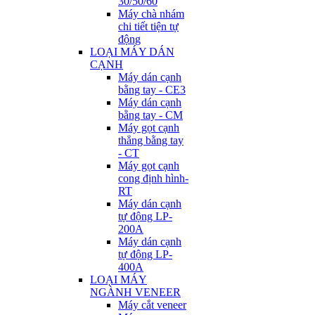
30/50/60
Máy chà nhám
chi tiết tiện tự
động
LOẠI MÁY DÁN
CẠNH
Máy dán cạnh
bằng tay - CE3
Máy dán cạnh
bằng tay - CM
Máy gọt cạnh
thẳng bằng tay
- CT
Máy gọt cạnh
cong định hình-
RT
Máy dán cạnh
tự động LP-
200A
Máy dán cạnh
tự động LP-
400A
LOẠI MÁY
NGÀNH VENEER
Máy cắt veneer