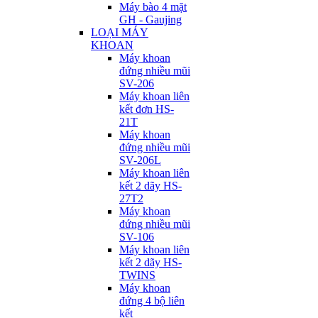
Máy bào 4 mặt
GH - Gaujing
LOẠI MÁY
KHOAN
Máy khoan
đứng nhiều mũi
SV-206
Máy khoan liên
kết đơn HS-
21T
Máy khoan
đứng nhiều mũi
SV-206L
Máy khoan liên
kết 2 dãy HS-
27T2
Máy khoan
đứng nhiều mũi
SV-106
Máy khoan liên
kết 2 dãy HS-
TWINS
Máy khoan
đứng 4 bộ liên
kết