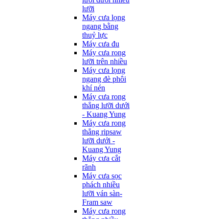
lưỡi
Máy cưa lọng
ngang bằng
thuỷ lực
Máy cưa đu
Máy cưa rong
lưỡi trên nhiều
Máy cưa lọng
ngang đè phôi
khí nén
Máy cưa rong
thẳng lưỡi dưới
- Kuang Yung
Máy cưa rong
thẳng ripsaw
lưỡi dưới -
Kuang Yung
Máy cưa cắt
rãnh
Máy cưa sọc
phách nhiều
lưỡi ván sàn-
Fram saw
Máy cưa rong