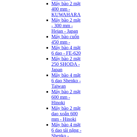
Máy bào 2 mặt
400 mm -
KUWAHARA
Máy bào 2 mặt
- 300 mm -
Heian - Japan
Máy bào cuốn
450 mm -
Máy bào 4 mặt
6 dao - FE-620
Máy bào 2 mặt
250 SHODA -
Japan
Máy bào 4 mặt
6 dao Shenko -
Taiwan
Máy bào 2 mặt
600 mm -
Hinoki
Máy bào 2 mặt
dao xoắn 600
mm - Hinoki
Máy bào 4 mặt
6 dao tải nặng -
Shenko -