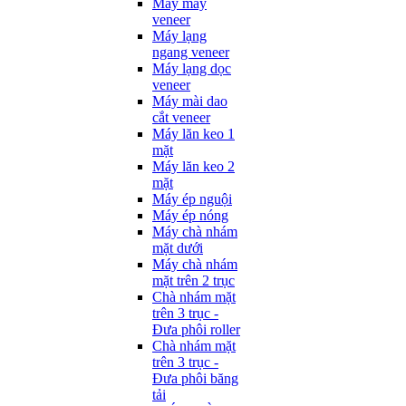
Máy may
veneer
Máy lạng
ngang veneer
Máy lạng dọc
veneer
Máy mài dao
cắt veneer
Máy lăn keo 1
mặt
Máy lăn keo 2
mặt
Máy ép nguội
Máy ép nóng
Máy chà nhám
mặt dưới
Máy chà nhám
mặt trên 2 trục
Chà nhám mặt
trên 3 trục -
Đưa phôi roller
Chà nhám mặt
trên 3 trục -
Đưa phôi băng
tải