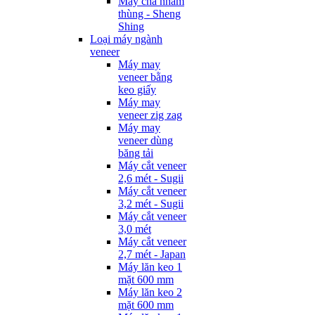
Máy chà nhám
thùng - Sheng
Shing
Loại máy ngành
veneer
Máy may
veneer bằng
keo giấy
Máy may
veneer zig zag
Máy may
veneer dùng
băng tải
Máy cắt veneer
2,6 mét - Sugii
Máy cắt veneer
3,2 mét - Sugii
Máy cắt veneer
3,0 mét
Máy cắt veneer
2,7 mét - Japan
Máy lăn keo 1
mặt 600 mm
Máy lăn keo 2
mặt 600 mm