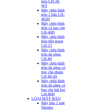
tròn LH-28-
WS
Máy chép hình
tròn 2 bàn LH-
402D
Máy chép hình
tròn có bao che
LH-40D
Máy chép hình
tròn bên trong
LH-23
Máy chép hình
tròn tải nặng
LH-80
Máy chép hình
tròn tải nặng có
trục chà nhám
LH-80-4S
Máy chép hình
tròn tải nặng có
bao che hút bụi
LH-80D
LOẠI MÁY BÀO
Máy bào 2 mặt
Shenko