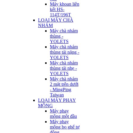
Máy khoan liên
kết HS-
114T/196T
LOẠI MÁY CHÀ
NHÁM
Máy chà nhám
thùng -
YOLETS
Máy chà nhám
thùng tải nặng -
YOLETS
Máy chà nhám
thùng tải nhẹ -
YOLETS
Máy chà nhám
2 mặt trên dưới
- MingPing
Taiwan
LOẠI MÁY PHAY
MỘNG
Máy phay
mộng một đầu
Máy phay
mộng bọ ghế tự
động