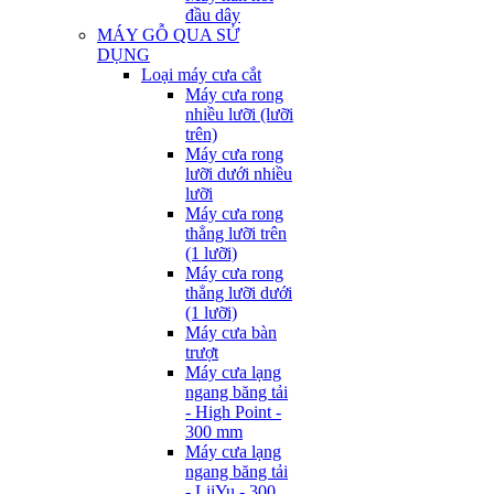
đầu dây
MÁY GỖ QUA SỬ
DỤNG
Loại máy cưa cắt
Máy cưa rong
nhiều lưỡi (lưỡi
trên)
Máy cưa rong
lưỡi dưới nhiều
lưỡi
Máy cưa rong
thẳng lưỡi trên
(1 lưỡi)
Máy cưa rong
thẳng lưỡi dưới
(1 lưỡi)
Máy cưa bàn
trượt
Máy cưa lạng
ngang băng tải
- High Point -
300 mm
Máy cưa lạng
ngang băng tải
- LiiYu - 300