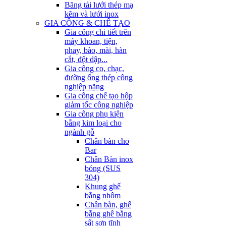
Băng tải lưới thép mạ
kẽm và lưới inox
GIA CÔNG & CHẾ TẠO
Gia công chi tiết trên
máy khoan, tiện,
phay, bào, mài, hàn
cắt, đột dập...
Gia công co, chạc,
đường ống thép công
nghiệp nặng
Gia công chế tạo hộp
giảm tốc công nghiệp
Gia công phụ kiện
bằng kim loại cho
ngành gỗ
Chân bàn cho
Bar
Chân Bàn inox
bóng (SUS
304)
Khung ghế
bằng nhôm
Chân bàn, ghế
bằng ghê bằng
sất sơn tĩnh