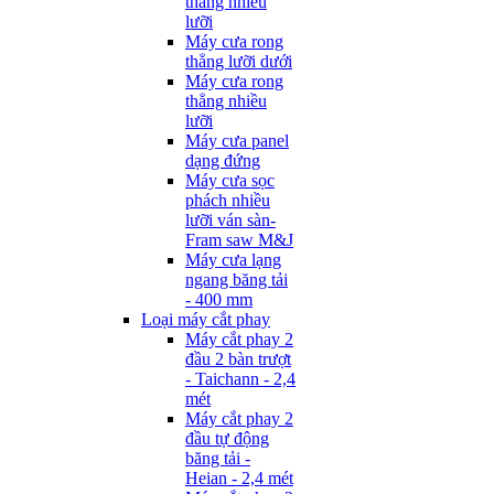
thẳng nhiều
lưỡi
Máy cưa rong
thẳng lưỡi dưới
Máy cưa rong
thẳng nhiều
lưỡi
Máy cưa panel
dạng đứng
Máy cưa sọc
phách nhiều
lưỡi ván sàn-
Fram saw M&J
Máy cưa lạng
ngang băng tải
- 400 mm
Loại máy cắt phay
Máy cắt phay 2
đầu 2 bàn trượt
- Taichann - 2,4
mét
Máy cắt phay 2
đầu tự động
băng tải -
Heian - 2,4 mét