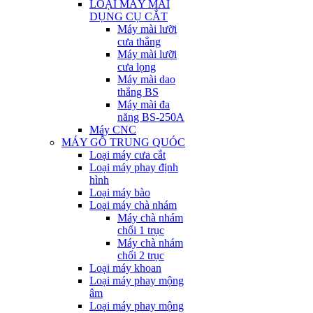
LOẠI MÁY MÀI
DỤNG CỤ CẮT
Máy mài lưỡi
cưa thẳng
Máy mài lưỡi
cưa lọng
Máy mài dao
thẳng BS
Máy mài đa
năng BS-250A
Máy CNC
MÁY GỖ TRUNG QUÓC
Loại máy cưa cắt
Loại máy phay định
hình
Loại máy bào
Loại máy chà nhám
Máy chà nhám
chổi 1 trục
Máy chà nhám
chổi 2 trục
Loại máy khoan
Loại máy phay mộng
âm
Loại máy phay mộng