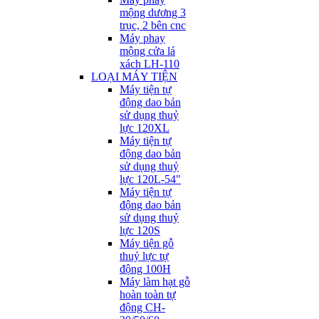
mộng dương 3
trục, 2 bên cnc
Máy phay
mộng cửa lá
xách LH-110
LOẠI MÁY TIỆN
Máy tiện tự
động dao bản
sử dụng thuỷ
lực 120XL
Máy tiện tự
động dao bản
sử dụng thuỷ
lực 120L-54"
Máy tiện tự
động dao bản
sử dụng thuỷ
lực 120S
Máy tiện gỗ
thuỷ lực tự
động 100H
Máy làm hạt gỗ
hoàn toàn tự
động CH-