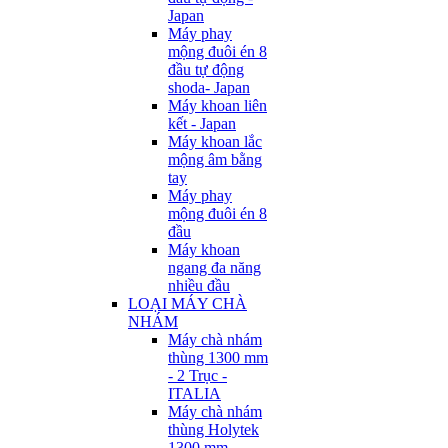
Japan
Máy phay
mộng đuôi én 8
đầu tự động
shoda- Japan
Máy khoan liên
kết - Japan
Máy khoan lắc
mộng âm bằng
tay
Máy phay
mộng đuôi én 8
đầu
Máy khoan
ngang đa năng
nhiều đầu
LOẠI MÁY CHÀ
NHÁM
Máy chà nhám
thùng 1300 mm
- 2 Trục -
ITALIA
Máy chà nhám
thùng Holytek
1300 mm