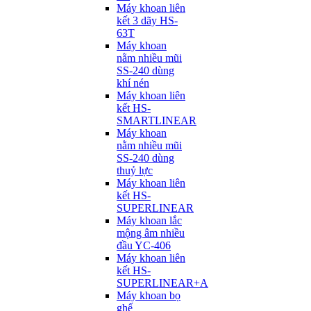
Máy khoan liên
kết 3 dãy HS-
63T
Máy khoan
nằm nhiều mũi
SS-240 dùng
khí nén
Máy khoan liên
kết HS-
SMARTLINEAR
Máy khoan
nằm nhiều mũi
SS-240 dùng
thuỷ lực
Máy khoan liên
kết HS-
SUPERLINEAR
Máy khoan lắc
mộng âm nhiều
đầu YC-406
Máy khoan liên
kết HS-
SUPERLINEAR+A
Máy khoan bọ
ghế