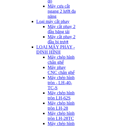
độ
Máy cưa cắt
ngang 2 lưỡi đa
năng
Loại máy cắt phay
Máy cắt phay 2
đầu băng tải
Máy cắt phay 2
đầu bi trượt
LOẠI MÁY PHAY -
ĐỊNH HÌNH
Máy chép hình
chân ghế
Máy phay
CNC chân ghế
Máy chép hình
tròn - LH-40-
TC-S
Máy chép hình
tròn LH-62S
Máy chép hình
tròn LH-28
Máy chép hình
tròn LH-28TC
Máy chép hình