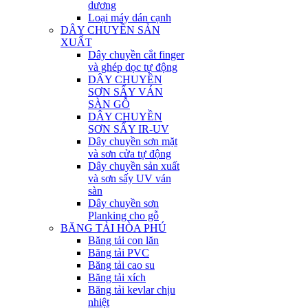
dương
Loại máy dán cạnh
DÂY CHUYỀN SẢN
XUẤT
Dây chuyền cắt finger
và ghép dọc tự động
DÂY CHUYỀN
SƠN SẤY VÁN
SÀN GỖ
DÂY CHUYỀN
SƠN SẤY IR-UV
Dây chuyền sơn mặt
và sơn cửa tự động
Dây chuyền sản xuất
và sơn sấy UV ván
sàn
Dây chuyền sơn
Planking cho gỗ
BĂNG TẢI HÒA PHÚ
Băng tải con lăn
Băng tải PVC
Băng tải cao su
Băng tải xích
Băng tải kevlar chịu
nhiệt