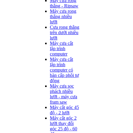
Máy cưa rong
thẳng - Ripsaw
Máy cưa rong
thẳng nhiều
lưỡi
Cưa rong thẳng
trên dưới nhiều
lưỡi
Máy cưa cắt
lập trình
computer
Máy cưa cắt
lập trình
computer có
bàn cấp phôi tự
động
Máy cưa sọc
phách nhiều
lưỡi - máy cưa
fram saw
Máy cắt góc 45
độ - 2 lưỡi
Máy cắt góc 2
lưỡi thay đổi
góc 25 độ - 60