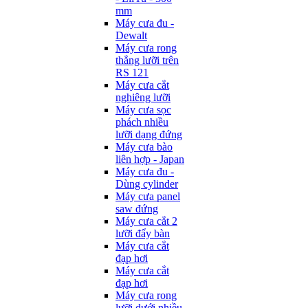
mm
Máy cưa đu -
Dewalt
Máy cưa rong
thẳng lưỡi trên
RS 121
Máy cưa cắt
nghiêng lưỡi
Máy cưa sọc
phách nhiều
lưỡi dạng đứng
Máy cưa bào
liên hợp - Japan
Máy cưa đu -
Dùng cylinder
Máy cưa panel
saw đứng
Máy cưa cắt 2
lưỡi đẩy bàn
Máy cưa cắt
đạp hơi
Máy cưa cắt
đạp hơi
Máy cưa rong
lưỡi dưới nhiều