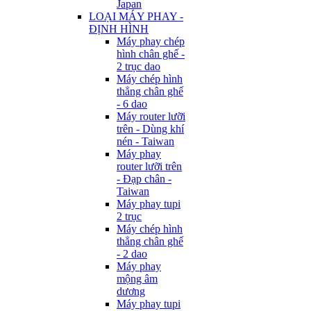
Japan
LOẠI MÁY PHAY -
ĐỊNH HÌNH
Máy phay chép
hình chân ghế -
2 trục dao
Máy chép hình
thẳng chân ghế
- 6 dao
Máy router lưỡi
trên - Dùng khí
nén - Taiwan
Máy phay
router lưỡi trên
- Đạp chân -
Taiwan
Máy phay tupi
2 trục
Máy chép hình
thẳng chân ghế
- 2 dao
Máy phay
mộng âm
dương
Máy phay tupi