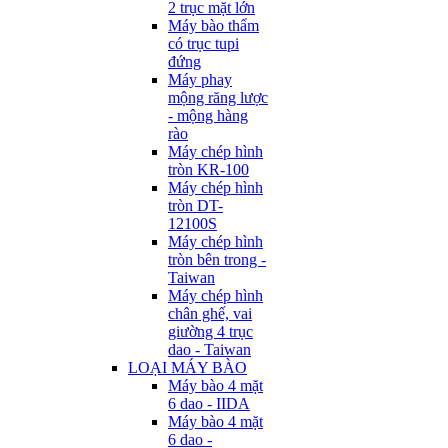
2 trục mặt lớn
Máy bào thẩm
có trục tupi
đứng
Máy phay
mộng răng lược
- mộng hàng
rào
Máy chép hình
tròn KR-100
Máy chép hình
tròn DT-
12100S
Máy chép hình
tròn bên trong -
Taiwan
Máy chép hình
chân ghế, vai
giường 4 trục
dao - Taiwan
LOẠI MÁY BÀO
Máy bào 4 mặt
6 dao - IIDA
Máy bào 4 mặt
6 dao -