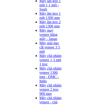
Máy lăn keo 1
mặt 1,1 mét -
Sugii
Máy lăn keo 1
mặt 1300 mm
Máy lăn keo 2
mặt 1300 mm
Máy may
veneer bằng
giấy - Japan
Máy mài dao
cắt veneer 3,5
mét
Máy chà nhám
veneer 1,3 mét
1 trục
Máy chà nhám
veneer 1300
mm - DMC -
Italia
Máy chà nhám
veneer 2 trục
900 mm
Máy chà nhám
veneer - chà