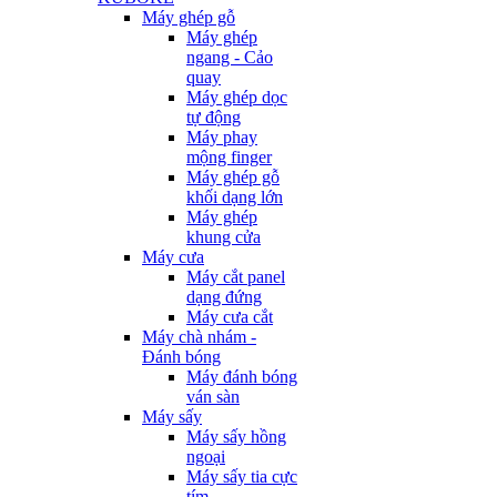
Máy ghép gỗ
Máy ghép
ngang - Cảo
quay
Máy ghép dọc
tự động
Máy phay
mộng finger
Máy ghép gỗ
khối dạng lớn
Máy ghép
khung cửa
Máy cưa
Máy cắt panel
dạng đứng
Máy cưa cắt
Máy chà nhám -
Đánh bóng
Máy đánh bóng
ván sàn
Máy sấy
Máy sấy hồng
ngoại
Máy sấy tia cực
tím