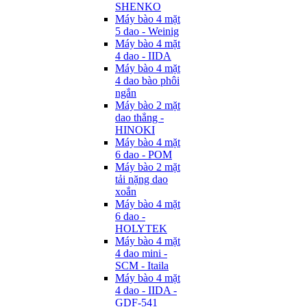
SHENKO
Máy bào 4 mặt
5 dao - Weinig
Máy bào 4 mặt
4 dao - IIDA
Máy bào 4 mặt
4 dao bào phôi
ngắn
Máy bào 2 mặt
dao thẳng -
HINOKI
Máy bào 4 mặt
6 dao - POM
Máy bào 2 mặt
tải nặng dao
xoắn
Máy bào 4 mặt
6 dao -
HOLYTEK
Máy bào 4 mặt
4 dao mini -
SCM - Itaila
Máy bào 4 mặt
4 dao - IIDA -
GDF-541