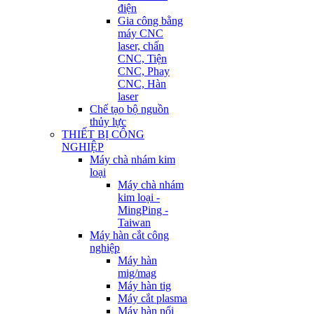
điện
Gia công bằng
máy CNC
laser, chấn
CNC, Tiện
CNC, Phay
CNC, Hàn
laser
Chế tạo bộ nguồn
thủy lực
THIẾT BỊ CÔNG
NGHIỆP
Máy chà nhám kim
loại
Máy chà nhám
kim loại -
MingPing -
Taiwan
Máy hàn cắt công
nghiệp
Máy hàn
mig/mag
Máy hàn tig
Máy cắt plasma
Máy hàn nối