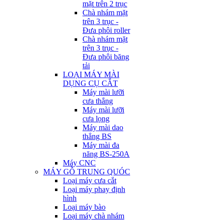
mặt trên 2 trục
Chà nhám mặt
trên 3 trục -
Đưa phôi roller
Chà nhám mặt
trên 3 trục -
Đưa phôi băng
tải
LOẠI MÁY MÀI
DỤNG CỤ CẮT
Máy mài lưỡi
cưa thẳng
Máy mài lưỡi
cưa lọng
Máy mài dao
thẳng BS
Máy mài đa
năng BS-250A
Máy CNC
MÁY GỖ TRUNG QUÓC
Loại máy cưa cắt
Loại máy phay định
hình
Loại máy bào
Loại máy chà nhám