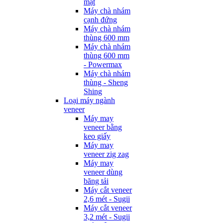
mặt
Máy chà nhám
cạnh đứng
Máy chà nhám
thùng 600 mm
Máy chà nhám
thùng 600 mm
- Powermax
Máy chà nhám
thùng - Sheng
Shing
Loại máy ngành
veneer
Máy may
veneer bằng
keo giấy
Máy may
veneer zig zag
Máy may
veneer dùng
băng tải
Máy cắt veneer
2,6 mét - Sugii
Máy cắt veneer
3,2 mét - Sugii