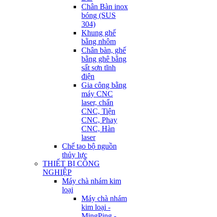
Chân Bàn inox
bóng (SUS
304)
Khung ghế
bằng nhôm
Chân bàn, ghế
bằng ghê bằng
sất sơn tĩnh
điện
Gia công bằng
máy CNC
laser, chấn
CNC, Tiện
CNC, Phay
CNC, Hàn
laser
Chế tạo bộ nguồn
thủy lực
THIẾT BỊ CÔNG
NGHIỆP
Máy chà nhám kim
loại
Máy chà nhám
kim loại -
MingPing -