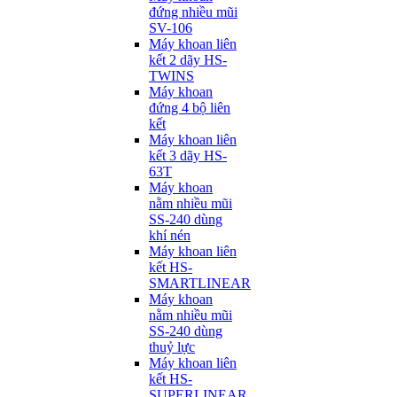
đứng nhiều mũi
SV-106
Máy khoan liên
kết 2 dãy HS-
TWINS
Máy khoan
đứng 4 bộ liên
kết
Máy khoan liên
kết 3 dãy HS-
63T
Máy khoan
nằm nhiều mũi
SS-240 dùng
khí nén
Máy khoan liên
kết HS-
SMARTLINEAR
Máy khoan
nằm nhiều mũi
SS-240 dùng
thuỷ lực
Máy khoan liên
kết HS-
SUPERLINEAR