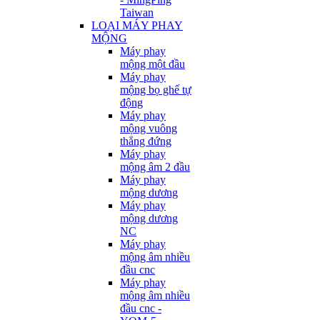
Taiwan
LOẠI MÁY PHAY
MỘNG
Máy phay
mộng một đầu
Máy phay
mộng bọ ghế tự
động
Máy phay
mộng vuông
thẳng đứng
Máy phay
mộng âm 2 đầu
Máy phay
mộng dương
Máy phay
mộng dương
NC
Máy phay
mộng âm nhiều
đầu cnc
Máy phay
mộng âm nhiều
đầu cnc -