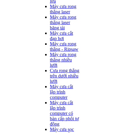
lựa
Máy cưa rong
thẳng laser
Máy cưa rong
thẳng laser
băng tải
Máy cưa cắt
đạp hơi
Máy cưa rong
thẳng - Ripsaw
Máy cưa rong
thẳng nhiều
lưỡi
Cưa rong thẳng
trên dưới nhiều
lưỡi
Máy cưa cắt
lập trình
computer
Máy cưa cắt
lập trình
computer có
bàn cấp phôi tự
động
Máy cưa sọc