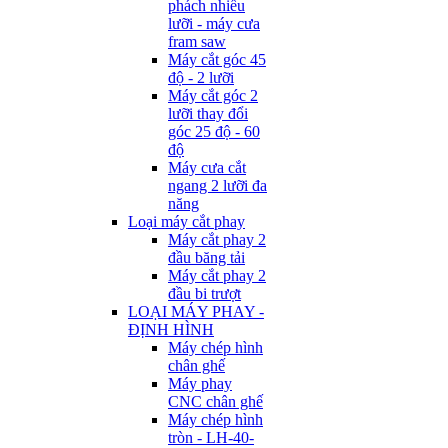
phách nhiều
lưỡi - máy cưa
fram saw
Máy cắt góc 45
độ - 2 lưỡi
Máy cắt góc 2
lưỡi thay đổi
góc 25 độ - 60
độ
Máy cưa cắt
ngang 2 lưỡi đa
năng
Loại máy cắt phay
Máy cắt phay 2
đầu băng tải
Máy cắt phay 2
đầu bi trượt
LOẠI MÁY PHAY -
ĐỊNH HÌNH
Máy chép hình
chân ghế
Máy phay
CNC chân ghế
Máy chép hình
tròn - LH-40-