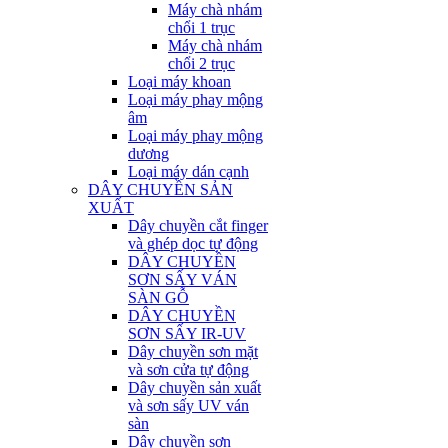
Máy chà nhám
chổi 1 trục
Máy chà nhám
chổi 2 trục
Loại máy khoan
Loại máy phay mộng
âm
Loại máy phay mộng
dương
Loại máy dán cạnh
DÂY CHUYỀN SẢN
XUẤT
Dây chuyền cắt finger
và ghép dọc tự động
DÂY CHUYỀN
SƠN SẤY VÁN
SÀN GỖ
DÂY CHUYỀN
SƠN SẤY IR-UV
Dây chuyền sơn mặt
và sơn cửa tự động
Dây chuyền sản xuất
và sơn sấy UV ván
sàn
Dây chuyền sơn