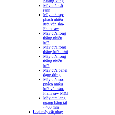
Kuang Yung
Máy cưa cắt
rãnh
Máy cưa sọc
phách nhiều
lưỡi ván sàn-
Fram saw
Máy cưa rong
thẳng nhiều
lưỡi
Máy cưa rong
thẳng lưỡi dưới
Máy cưa rong
thẳng nhiều
lưỡi
Máy cưa panel
dạng đứng
Máy cưa sọc
phách nhiều
lưỡi ván sàn-
Fram saw M&J
Máy cưa lạng
ngang băng tải
- 400 mm
Loại máy cắt phay