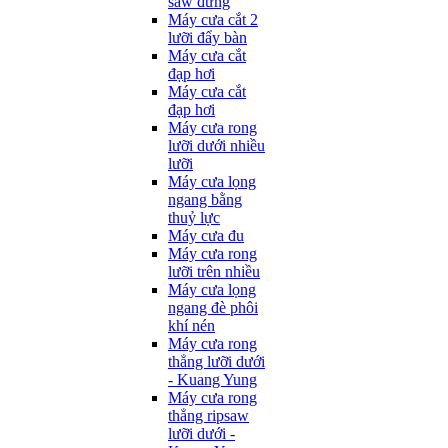
saw đứng
Máy cưa cắt 2
lưỡi đẩy bàn
Máy cưa cắt
đạp hơi
Máy cưa cắt
đạp hơi
Máy cưa rong
lưỡi dưới nhiều
lưỡi
Máy cưa lọng
ngang bằng
thuỷ lực
Máy cưa đu
Máy cưa rong
lưỡi trên nhiều
Máy cưa lọng
ngang đè phôi
khí nén
Máy cưa rong
thẳng lưỡi dưới
- Kuang Yung
Máy cưa rong
thẳng ripsaw
lưỡi dưới -