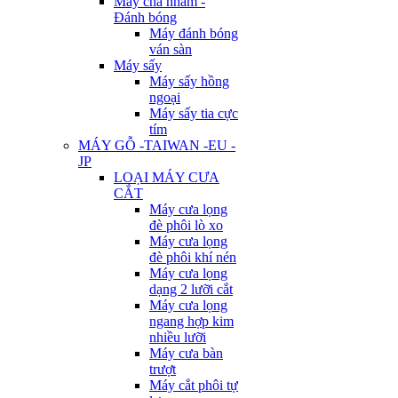
Máy chà nhám -
Đánh bóng
Máy đánh bóng
ván sàn
Máy sấy
Máy sấy hồng
ngoại
Máy sấy tia cực
tím
MÁY GỖ -TAIWAN -EU -
JP
LOẠI MÁY CƯA
CẮT
Máy cưa lọng
đè phôi lò xo
Máy cưa lọng
đè phôi khí nén
Máy cưa lọng
dạng 2 lưỡi cắt
Máy cưa lọng
ngang hợp kim
nhiều lưỡi
Máy cưa bàn
trượt
Máy cắt phôi tự