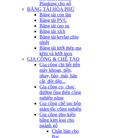
Planking cho gỗ
BĂNG TẢI HÒA PHÚ
Băng tải con lăn
Băng tải PVC
Băng tải cao su
Băng tải xích
Băng tải kevlar chịu
nhiệt
Băng tải lưới thép mạ
kẽm và lưới inox
GIA CÔNG & CHẾ TẠO
Gia công chi tiết trên
máy khoan, tiện,
phay, bào, mài, hàn
cắt, đột dập...
Gia công co, chạc,
đường ống thép công
nghiệp nặng
Gia công chế tạo hộp
giảm tốc công nghiệp
Gia công phụ kiện
bằng kim loại cho
ngành gỗ
Chân bàn cho
Bar