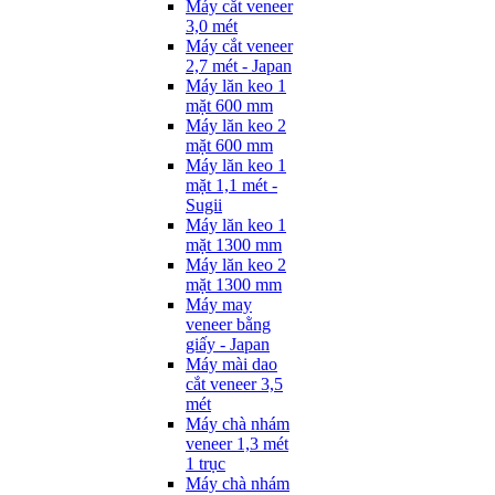
Máy cắt veneer
3,0 mét
Máy cắt veneer
2,7 mét - Japan
Máy lăn keo 1
mặt 600 mm
Máy lăn keo 2
mặt 600 mm
Máy lăn keo 1
mặt 1,1 mét -
Sugii
Máy lăn keo 1
mặt 1300 mm
Máy lăn keo 2
mặt 1300 mm
Máy may
veneer bằng
giấy - Japan
Máy mài dao
cắt veneer 3,5
mét
Máy chà nhám
veneer 1,3 mét
1 trục
Máy chà nhám