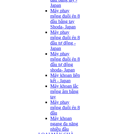
Japan
Máy phay
mộng đuôi én 8
đầu bằng tay
Shoda- Japan
Máy phay
mộng đuôi én 8
đầu tự động -
Japan
Máy phay
mộng đuôi én 8
đầu tự động
shoda- Japan
Máy khoan liên
kết - Japan
Máy khoan lắc
mộng âm bằng
tay
Máy phay
mộng đuôi én 8
đầu
Máy khoan
ngang đa năng
nhiều đầu