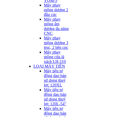
YOM-5
Máy phay
mộng dương 2
đầu cnc
Máy phay
mộng âm
dương đa năng
CNC
Máy phay
mộng dương 3
trục, 2 bên cnc
Máy phay
mộng cửa lá
xách LH-110
LOẠI MÁY TIỆN
Máy tiện tự
động dao bản
sử dụng thuỷ
lực 120XL
Máy tiện tự
động dao bản
sử dụng thuỷ
lực 120L-54"
Máy tiện tự
động dao bản