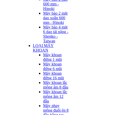
600 mm -
Hinoki
Máy bào 2 mặt
dao xoắn 600
mm - Hinoki
Máy bào 4 mặt
6 dao tải nặng -
Shenko -
Taiwan
LOẠI MÁY
KHOAN
Máy khoan
đứng 1 mũi
Máy khoan
đứng 6 mũi
Máy khoan
đứng 16 mũi
Máy khoan lắc
mộng âm 8 đầu
Máy khoan lắc
mộng âm 12
đầu
Máy phay
mộng đuôi én 8
đầu bằng tay -