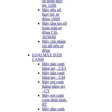
sử dụng thuỷ
lực 120S
Máy tiện gỗ
thuỷ lực tự
động 100H
Máy làm hạt gỗ
hoàn toàn tự
động CH-
30/50/60
Máy chà nhám
chi tiết tiện tự
động
LOẠI MÁY DÁN
CẠNH
Máy dán cạnh
bằng tay - CE3
Máy dán cạnh
bằng tay - CM
Máy gọt cạnh
thẳng bằng tay
- CT
Máy gọt cạnh
cong định hình-
RT
Máy dán cạnh