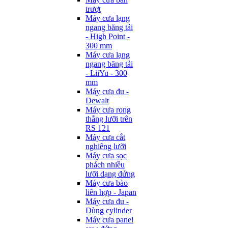
trượt
Máy cưa lạng
ngang băng tải
- High Point -
300 mm
Máy cưa lạng
ngang băng tải
- LiiYu - 300
mm
Máy cưa đu -
Dewalt
Máy cưa rong
thẳng lưỡi trên
RS 121
Máy cưa cắt
nghiêng lưỡi
Máy cưa sọc
phách nhiều
lưỡi dạng đứng
Máy cưa bào
liên hợp - Japan
Máy cưa đu -
Dùng cylinder
Máy cưa panel