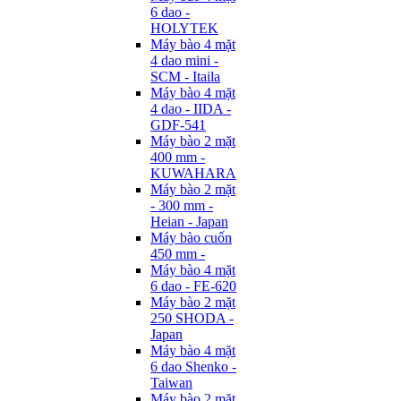
6 dao -
HOLYTEK
Máy bào 4 mặt
4 dao mini -
SCM - Itaila
Máy bào 4 mặt
4 dao - IIDA -
GDF-541
Máy bào 2 mặt
400 mm -
KUWAHARA
Máy bào 2 mặt
- 300 mm -
Heian - Japan
Máy bào cuốn
450 mm -
Máy bào 4 mặt
6 dao - FE-620
Máy bào 2 mặt
250 SHODA -
Japan
Máy bào 4 mặt
6 dao Shenko -
Taiwan
Máy bào 2 mặt