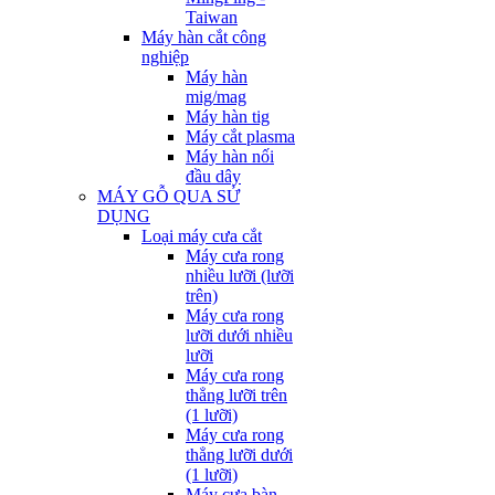
Taiwan
Máy hàn cắt công
nghiệp
Máy hàn
mig/mag
Máy hàn tig
Máy cắt plasma
Máy hàn nối
đầu dây
MÁY GỖ QUA SỬ
DỤNG
Loại máy cưa cắt
Máy cưa rong
nhiều lưỡi (lưỡi
trên)
Máy cưa rong
lưỡi dưới nhiều
lưỡi
Máy cưa rong
thẳng lưỡi trên
(1 lưỡi)
Máy cưa rong
thẳng lưỡi dưới
(1 lưỡi)
Máy cưa bàn