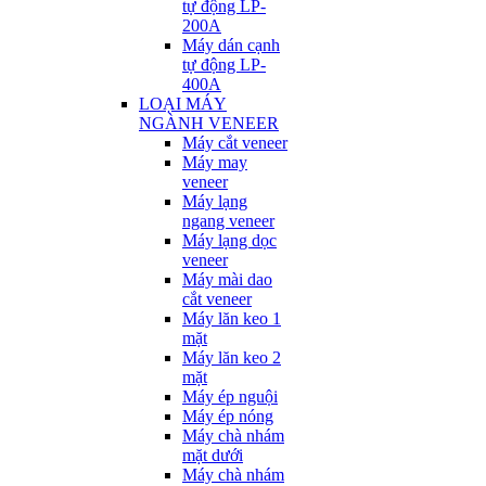
tự động LP-
200A
Máy dán cạnh
tự động LP-
400A
LOẠI MÁY
NGÀNH VENEER
Máy cắt veneer
Máy may
veneer
Máy lạng
ngang veneer
Máy lạng dọc
veneer
Máy mài dao
cắt veneer
Máy lăn keo 1
mặt
Máy lăn keo 2
mặt
Máy ép nguội
Máy ép nóng
Máy chà nhám
mặt dưới
Máy chà nhám