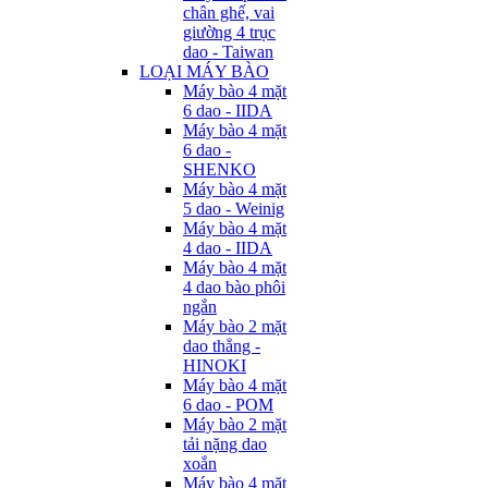
chân ghế, vai
giường 4 trục
dao - Taiwan
LOẠI MÁY BÀO
Máy bào 4 mặt
6 dao - IIDA
Máy bào 4 mặt
6 dao -
SHENKO
Máy bào 4 mặt
5 dao - Weinig
Máy bào 4 mặt
4 dao - IIDA
Máy bào 4 mặt
4 dao bào phôi
ngắn
Máy bào 2 mặt
dao thẳng -
HINOKI
Máy bào 4 mặt
6 dao - POM
Máy bào 2 mặt
tải nặng dao
xoắn
Máy bào 4 mặt