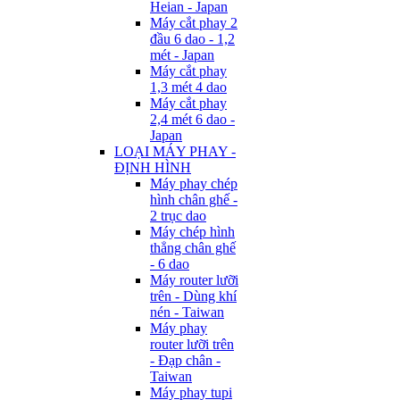
Heian - Japan
Máy cắt phay 2
đầu 6 dao - 1,2
mét - Japan
Máy cắt phay
1,3 mét 4 dao
Máy cắt phay
2,4 mét 6 dao -
Japan
LOẠI MÁY PHAY -
ĐỊNH HÌNH
Máy phay chép
hình chân ghế -
2 trục dao
Máy chép hình
thẳng chân ghế
- 6 dao
Máy router lưỡi
trên - Dùng khí
nén - Taiwan
Máy phay
router lưỡi trên
- Đạp chân -
Taiwan
Máy phay tupi