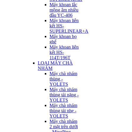
Máy khoan lắc
mộng âm nhiều
đầu YC-406
Máy khoan liên
kết HS-
SUPERLINEAR+A
Máy khoan bọ
ghế
Máy khoan liên
kết HS-
114T/196T
LOẠI MÁY CHÀ
NHÁM
Máy chà nhám
thùng -
YOLETS
Máy chà nhám
thùng tải nặng -
YOLETS
Máy chà nhám
thùng tải nhẹ -
YOLETS
Máy chà nhám
2 mặt trên dưới
- MingPing