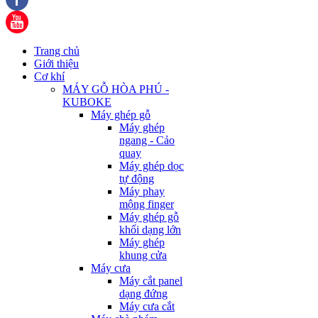
Trang chủ
Giới thiệu
Cơ khí
MÁY GỖ HÒA PHÚ -
KUBOKE
Máy ghép gỗ
Máy ghép
ngang - Cảo
quay
Máy ghép dọc
tự động
Máy phay
mộng finger
Máy ghép gỗ
khối dạng lớn
Máy ghép
khung cửa
Máy cưa
Máy cắt panel
dạng đứng
Máy cưa cắt