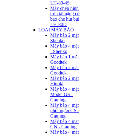
LH-80-4S
Máy chép hình
tròn tải nặng có
bao che hút bụi
LH-80D
LOẠI MÁY BÀO
Máy bào 2 mặt
Shenko
Máy bào 4 mặt
- Shenko
Máy bào 1 mặt
Goodtek
Máy bào 2 mặt
Goodtek
Máy bào 2 mặt
Hinoki
Máy bào 4 mặt
Model GS -
Gaujing
Máy bào 4 mặt
phôi ngắn GS -
Gaujing
Máy bào 4 mặt
GN - Gaujing
Máy bào 4 mặt