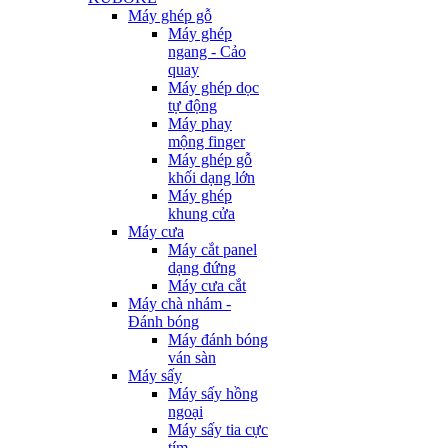
Máy ghép gỗ
Máy ghép
ngang - Cảo
quay
Máy ghép dọc
tự động
Máy phay
mộng finger
Máy ghép gỗ
khối dạng lớn
Máy ghép
khung cửa
Máy cưa
Máy cắt panel
dạng đứng
Máy cưa cắt
Máy chà nhám -
Đánh bóng
Máy đánh bóng
ván sàn
Máy sấy
Máy sấy hồng
ngoại
Máy sấy tia cực
tím