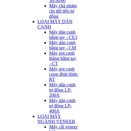
30/50/60
Máy chà nhám
chi tiết tiện tự
động
LOẠI MÁY DÁN
CẠNH
Máy dán cạnh
bằng tay - CE3
Máy dán cạnh
bằng tay - CM
Máy gọt cạnh
thẳng bằng tay
- CT
Máy gọt cạnh
cong định hình-
RT
Máy dán cạnh
tự động LP-
200A
Máy dán cạnh
tự động LP-
400A
LOẠI MÁY
NGÀNH VENEER
Máy cắt veneer