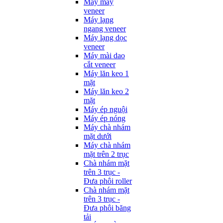
Máy may
veneer
Máy lạng
ngang veneer
Máy lạng dọc
veneer
Máy mài dao
cắt veneer
Máy lăn keo 1
mặt
Máy lăn keo 2
mặt
Máy ép nguội
Máy ép nóng
Máy chà nhám
mặt dưới
Máy chà nhám
mặt trên 2 trục
Chà nhám mặt
trên 3 trục -
Đưa phôi roller
Chà nhám mặt
trên 3 trục -
Đưa phôi băng
tải