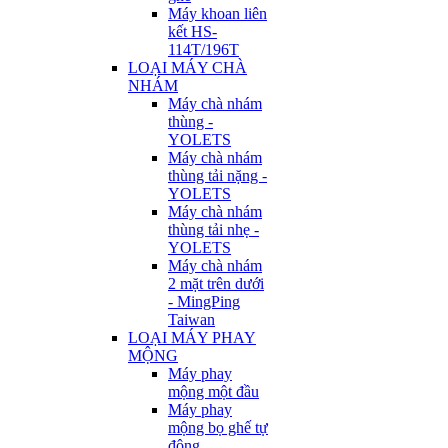
Máy khoan liên
kết HS-
114T/196T
LOẠI MÁY CHÀ
NHÁM
Máy chà nhám
thùng -
YOLETS
Máy chà nhám
thùng tải nặng -
YOLETS
Máy chà nhám
thùng tải nhẹ -
YOLETS
Máy chà nhám
2 mặt trên dưới
- MingPing
Taiwan
LOẠI MÁY PHAY
MỘNG
Máy phay
mộng một đầu
Máy phay
mộng bọ ghế tự
động