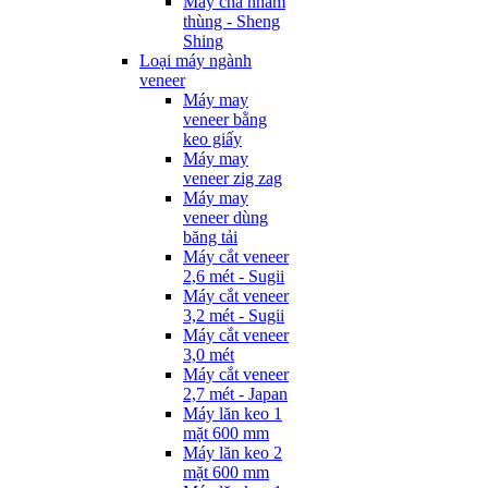
Máy chà nhám
thùng - Sheng
Shing
Loại máy ngành
veneer
Máy may
veneer bằng
keo giấy
Máy may
veneer zig zag
Máy may
veneer dùng
băng tải
Máy cắt veneer
2,6 mét - Sugii
Máy cắt veneer
3,2 mét - Sugii
Máy cắt veneer
3,0 mét
Máy cắt veneer
2,7 mét - Japan
Máy lăn keo 1
mặt 600 mm
Máy lăn keo 2
mặt 600 mm