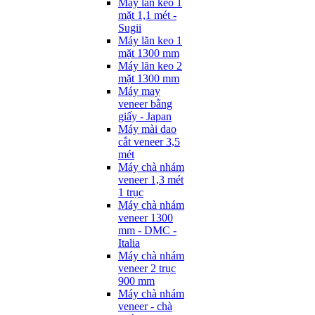
Máy lăn keo 1
mặt 1,1 mét -
Sugii
Máy lăn keo 1
mặt 1300 mm
Máy lăn keo 2
mặt 1300 mm
Máy may
veneer bằng
giấy - Japan
Máy mài dao
cắt veneer 3,5
mét
Máy chà nhám
veneer 1,3 mét
1 trục
Máy chà nhám
veneer 1300
mm - DMC -
Italia
Máy chà nhám
veneer 2 trục
900 mm
Máy chà nhám
veneer - chà