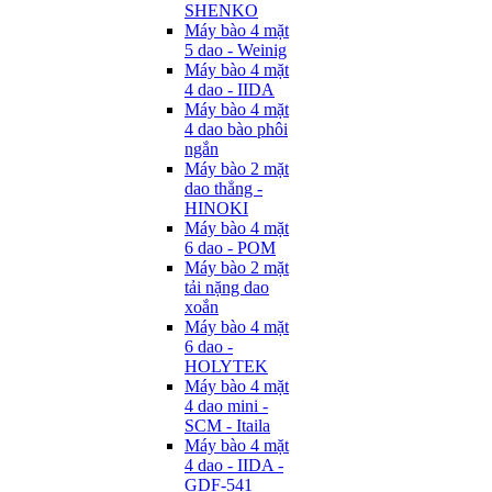
SHENKO
Máy bào 4 mặt
5 dao - Weinig
Máy bào 4 mặt
4 dao - IIDA
Máy bào 4 mặt
4 dao bào phôi
ngắn
Máy bào 2 mặt
dao thẳng -
HINOKI
Máy bào 4 mặt
6 dao - POM
Máy bào 2 mặt
tải nặng dao
xoắn
Máy bào 4 mặt
6 dao -
HOLYTEK
Máy bào 4 mặt
4 dao mini -
SCM - Itaila
Máy bào 4 mặt
4 dao - IIDA -
GDF-541