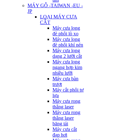
MÁY GỖ -TAIWAN -EU -
JP
LOẠI MÁY CƯA
CẮT
Máy cưa lọng
đè phôi lò xo
Máy cưa lọng
đè phôi khí nén
Máy cưa lọng
dạng 2 lưỡi cắt
Máy cưa lọng
ngang hợp kim
nhiều lưỡi
Máy cưa bàn
trượt
Máy cắt phôi tự
lựa
Máy cưa rong
thẳng laser
Máy cưa rong
thẳng laser
băng tải
Máy cưa cắt
đạp hơi