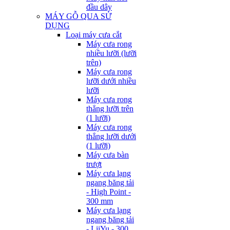
đầu dây
MÁY GỖ QUA SỬ
DỤNG
Loại máy cưa cắt
Máy cưa rong
nhiều lưỡi (lưỡi
trên)
Máy cưa rong
lưỡi dưới nhiều
lưỡi
Máy cưa rong
thẳng lưỡi trên
(1 lưỡi)
Máy cưa rong
thẳng lưỡi dưới
(1 lưỡi)
Máy cưa bàn
trượt
Máy cưa lạng
ngang băng tải
- High Point -
300 mm
Máy cưa lạng
ngang băng tải
- LiiYu - 300