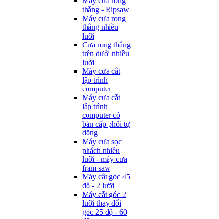
Máy cưa rong
thẳng - Ripsaw
Máy cưa rong
thẳng nhiều
lưỡi
Cưa rong thẳng
trên dưới nhiều
lưỡi
Máy cưa cắt
lập trình
computer
Máy cưa cắt
lập trình
computer có
bàn cấp phôi tự
động
Máy cưa sọc
phách nhiều
lưỡi - máy cưa
fram saw
Máy cắt góc 45
độ - 2 lưỡi
Máy cắt góc 2
lưỡi thay đổi
góc 25 độ - 60