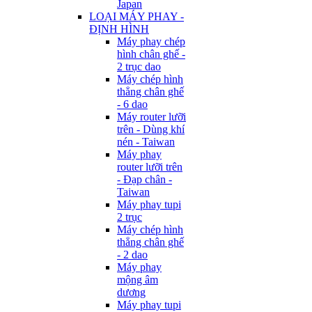
Japan
LOẠI MÁY PHAY -
ĐỊNH HÌNH
Máy phay chép
hình chân ghế -
2 trục dao
Máy chép hình
thẳng chân ghế
- 6 dao
Máy router lưỡi
trên - Dùng khí
nén - Taiwan
Máy phay
router lưỡi trên
- Đạp chân -
Taiwan
Máy phay tupi
2 trục
Máy chép hình
thẳng chân ghế
- 2 dao
Máy phay
mộng âm
dương
Máy phay tupi