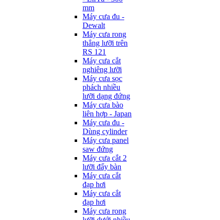
mm
Máy cưa đu -
Dewalt
Máy cưa rong
thẳng lưỡi trên
RS 121
Máy cưa cắt
nghiêng lưỡi
Máy cưa sọc
phách nhiều
lưỡi dạng đứng
Máy cưa bào
liên hợp - Japan
Máy cưa đu -
Dùng cylinder
Máy cưa panel
saw đứng
Máy cưa cắt 2
lưỡi đẩy bàn
Máy cưa cắt
đạp hơi
Máy cưa cắt
đạp hơi
Máy cưa rong
lưỡi dưới nhiều