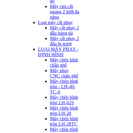
độ
Máy cưa cắt
ngang 2 lưỡi đa
năng
Loại máy cắt phay
Máy cắt phay 2
đầu băng tải
Máy cắt phay 2
đầu bi trượt
LOẠI MÁY PHAY -
ĐỊNH HÌNH
Máy chép hình
chân ghế
Máy phay
CNC chân ghế
Máy chép hình
tròn - LH-40-
TC-S
Máy chép hình
tròn LH-62S
Máy chép hình
tròn LH-28
Máy chép hình
tròn LH-28TC
Máy chép hình