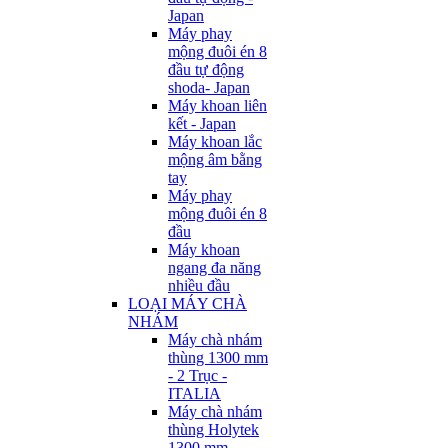
Japan
Máy phay
mộng đuôi én 8
đầu tự động
shoda- Japan
Máy khoan liên
kết - Japan
Máy khoan lắc
mộng âm bằng
tay
Máy phay
mộng đuôi én 8
đầu
Máy khoan
ngang đa năng
nhiều đầu
LOẠI MÁY CHÀ
NHÁM
Máy chà nhám
thùng 1300 mm
- 2 Trục -
ITALIA
Máy chà nhám
thùng Holytek
1300 mm