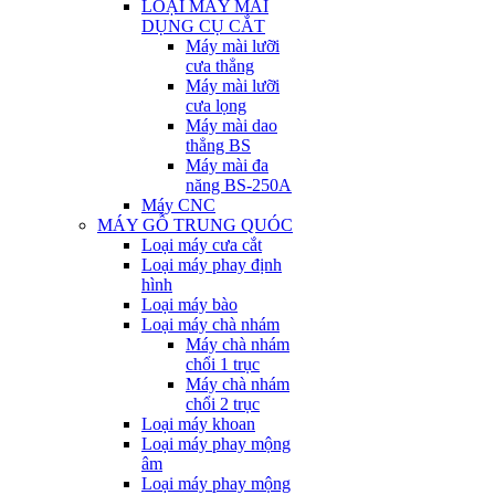
LOẠI MÁY MÀI
DỤNG CỤ CẮT
Máy mài lưỡi
cưa thẳng
Máy mài lưỡi
cưa lọng
Máy mài dao
thẳng BS
Máy mài đa
năng BS-250A
Máy CNC
MÁY GỖ TRUNG QUÓC
Loại máy cưa cắt
Loại máy phay định
hình
Loại máy bào
Loại máy chà nhám
Máy chà nhám
chổi 1 trục
Máy chà nhám
chổi 2 trục
Loại máy khoan
Loại máy phay mộng
âm
Loại máy phay mộng