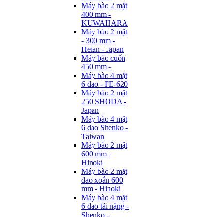
Máy bào 2 mặt
400 mm -
KUWAHARA
Máy bào 2 mặt
- 300 mm -
Heian - Japan
Máy bào cuốn
450 mm -
Máy bào 4 mặt
6 dao - FE-620
Máy bào 2 mặt
250 SHODA -
Japan
Máy bào 4 mặt
6 dao Shenko -
Taiwan
Máy bào 2 mặt
600 mm -
Hinoki
Máy bào 2 mặt
dao xoắn 600
mm - Hinoki
Máy bào 4 mặt
6 dao tải nặng -
Shenko -