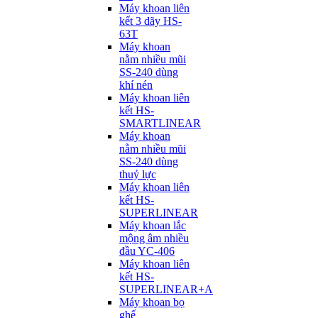
Máy khoan liên
kết 3 dãy HS-
63T
Máy khoan
nằm nhiều mũi
SS-240 dùng
khí nén
Máy khoan liên
kết HS-
SMARTLINEAR
Máy khoan
nằm nhiều mũi
SS-240 dùng
thuỷ lực
Máy khoan liên
kết HS-
SUPERLINEAR
Máy khoan lắc
mộng âm nhiều
đầu YC-406
Máy khoan liên
kết HS-
SUPERLINEAR+A
Máy khoan bọ
ghế