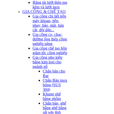
Băng tải lưới thép mạ
kẽm và lưới inox
GIA CÔNG & CHẾ TẠO
Gia công chi tiết trên
máy khoan, tiện,
phay, bào, mài, hàn
cắt, đột dập...
Gia công co, chạc,
đường ống thép công
nghiệp nặng
Gia công chế tạo hộp
giảm tốc công nghiệp
Gia công phụ kiện
bằng kim loại cho
ngành gỗ
Chân bàn cho
Bar
Chân Bàn inox
bóng (SUS
304)
Khung ghế
bằng nhôm
Chân bàn, ghế
bằng ghê bằng
sất sơn tĩnh