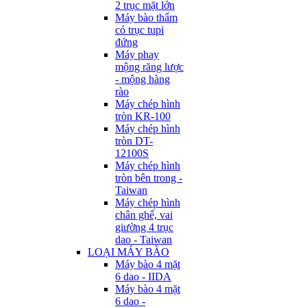
2 trục mặt lớn
Máy bào thẩm
có trục tupi
đứng
Máy phay
mộng răng lược
- mộng hàng
rào
Máy chép hình
tròn KR-100
Máy chép hình
tròn DT-
12100S
Máy chép hình
tròn bên trong -
Taiwan
Máy chép hình
chân ghế, vai
giường 4 trục
dao - Taiwan
LOẠI MÁY BÀO
Máy bào 4 mặt
6 dao - IIDA
Máy bào 4 mặt
6 dao -