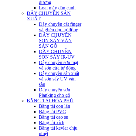
dương
Loại máy dán cạnh
DÂY CHUYỀN SẢN
XUẤT
Dây chuyền cắt finger
và ghép dọc tự động
DÂY CHUYỀN
SƠN SẤY VÁN
SÀN GỖ
DÂY CHUYỀN
SƠN SẤY IR-UV
Dây chuyền sơn mặt
và sơn cửa tự động
Dây chuyền sản xuất
và sơn sấy UV ván
sàn
Dây chuyền sơn
Planking cho gỗ
BĂNG TẢI HÒA PHÚ
Băng tải con lăn
Băng tải PVC
Băng tải cao su
Băng tải xích
Băng tải kevlar chịu
nhiệt