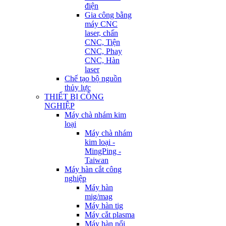
điện
Gia công bằng
máy CNC
laser, chấn
CNC, Tiện
CNC, Phay
CNC, Hàn
laser
Chế tạo bộ nguồn
thủy lực
THIẾT BỊ CÔNG
NGHIỆP
Máy chà nhám kim
loại
Máy chà nhám
kim loại -
MingPing -
Taiwan
Máy hàn cắt công
nghiệp
Máy hàn
mig/mag
Máy hàn tig
Máy cắt plasma
Máy hàn nối