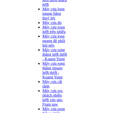
lưỡi
Máy cưa lọng
ngang bằng
thuỷ lực
Máy cưa đu
Máy cưa rong
lưỡi trên nhiều
Máy cưa lọng
ngang đè phôi
khí nén
Máy cưa rong
thẳng lưỡi dưới
- Kuang Yung
Máy cưa rong
thẳng ripsaw
lưỡi dưới -
Kuang Yung
Máy cưa cắt
rãnh
Máy cưa sọc
phách nhiều
lưỡi ván sàn-
Fram saw
Máy cưa rong