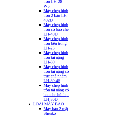
tròn LH-28-
WS
Máy chép hình
tròn 2 bàn LH-
402D
Máy chép hình
tròn có bao che
LH-40D
Máy chép hình
tròn bên trong
LH-23
Máy chép hình
tròn tải nặng
LH-80
Máy chép hình
tròn tải nặng có
trục chà nhám
LH-80-4S
Máy chép hình
tròn tải nặng có
bao che hút bụi
LH-80D
LOẠI MÁY BÀO
Máy bào 2 mặt
Shenko