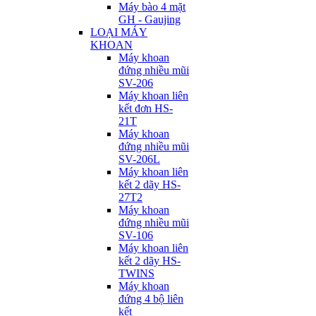
Máy bào 4 mặt
GH - Gaujing
LOẠI MÁY
KHOAN
Máy khoan
đứng nhiều mũi
SV-206
Máy khoan liên
kết đơn HS-
21T
Máy khoan
đứng nhiều mũi
SV-206L
Máy khoan liên
kết 2 dãy HS-
27T2
Máy khoan
đứng nhiều mũi
SV-106
Máy khoan liên
kết 2 dãy HS-
TWINS
Máy khoan
đứng 4 bộ liên
kết