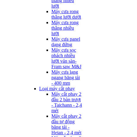
thẳng nhiều
lưỡi
Máy cưa rong
thẳng lưỡi dưới
Máy cưa rong
thẳng nhiều
lưỡi
Máy cưa panel
dạng đứng
Máy cưa sọc
phách nhiều
lưỡi ván sàn-
Fram saw M&J
Máy cưa lạng
ngang băng tải
- 400 mm
Loại máy cắt phay
Máy cắt phay 2
đầu 2 bàn trượt
- Taichann - 2,4
mét
Máy cắt phay 2
đầu tự động
băng tải -
Heian - 2,4 mét