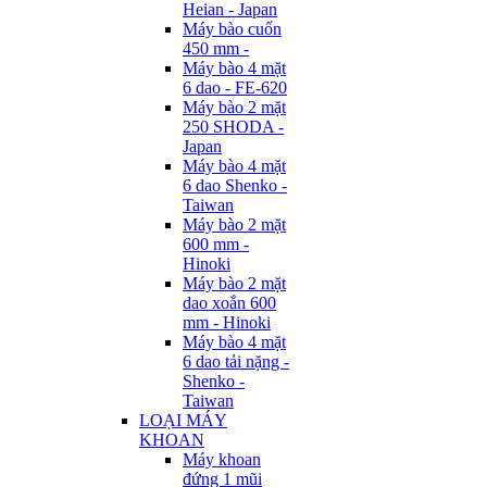
Heian - Japan
Máy bào cuốn
450 mm -
Máy bào 4 mặt
6 dao - FE-620
Máy bào 2 mặt
250 SHODA -
Japan
Máy bào 4 mặt
6 dao Shenko -
Taiwan
Máy bào 2 mặt
600 mm -
Hinoki
Máy bào 2 mặt
dao xoắn 600
mm - Hinoki
Máy bào 4 mặt
6 dao tải nặng -
Shenko -
Taiwan
LOẠI MÁY
KHOAN
Máy khoan
đứng 1 mũi