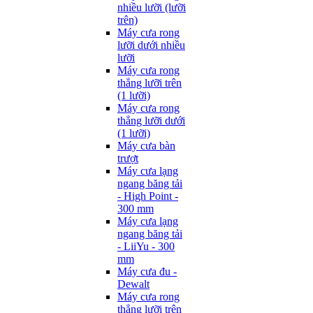
nhiều lưỡi (lưỡi
trên)
Máy cưa rong
lưỡi dưới nhiều
lưỡi
Máy cưa rong
thẳng lưỡi trên
(1 lưỡi)
Máy cưa rong
thẳng lưỡi dưới
(1 lưỡi)
Máy cưa bàn
trượt
Máy cưa lạng
ngang băng tải
- High Point -
300 mm
Máy cưa lạng
ngang băng tải
- LiiYu - 300
mm
Máy cưa đu -
Dewalt
Máy cưa rong
thẳng lưỡi trên