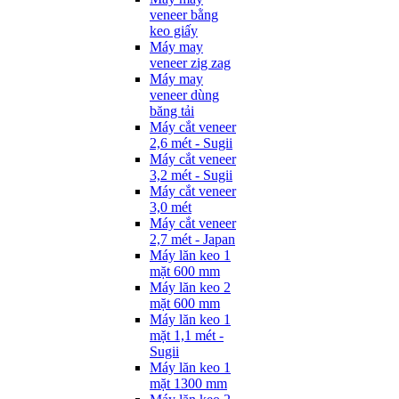
veneer bằng
keo giấy
Máy may
veneer zig zag
Máy may
veneer dùng
băng tải
Máy cắt veneer
2,6 mét - Sugii
Máy cắt veneer
3,2 mét - Sugii
Máy cắt veneer
3,0 mét
Máy cắt veneer
2,7 mét - Japan
Máy lăn keo 1
mặt 600 mm
Máy lăn keo 2
mặt 600 mm
Máy lăn keo 1
mặt 1,1 mét -
Sugii
Máy lăn keo 1
mặt 1300 mm