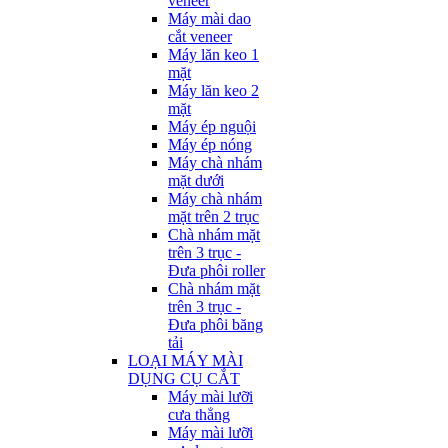
veneer
Máy mài dao
cắt veneer
Máy lăn keo 1
mặt
Máy lăn keo 2
mặt
Máy ép nguội
Máy ép nóng
Máy chà nhám
mặt dưới
Máy chà nhám
mặt trên 2 trục
Chà nhám mặt
trên 3 trục -
Đưa phôi roller
Chà nhám mặt
trên 3 trục -
Đưa phôi băng
tải
LOẠI MÁY MÀI
DỤNG CỤ CẮT
Máy mài lưỡi
cưa thẳng
Máy mài lưỡi