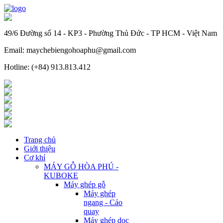
49/6 Đường số 14 - KP3 - Phường Thủ Đức - TP HCM - Việt Nam
Email: maychebiengohoaphu@gmail.com
Hotline: (+84) 913.813.412
Trang chủ
Giới thiệu
Cơ khí
MÁY GỖ HÒA PHÚ -
KUBOKE
Máy ghép gỗ
Máy ghép
ngang - Cảo
quay
Máy ghép dọc