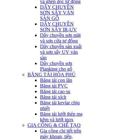
và ghép dọc tự động
DÂY CHUYỀN
SƠN SẤY VÁN
SÀN GỖ
DÂY CHUYỀN
SƠN SẤY IR-UV
Dây chuyền sơn mặt
và sơn cửa tự động
Dây chuyền sản xuất
và sơn sấy UV ván
sàn
Dây chuyền sơn
Planking cho gỗ
BĂNG TẢI HÒA PHÚ
Băng tải con lăn
Băng tải PVC
Băng tải cao su
Băng tải xích
Băng tải kevlar chịu
nhiệt
Băng tải lưới thép mạ
kẽm và lưới inox
GIA CÔNG & CHẾ TẠO
Gia công chi tiết trên
máy khoan, tiện,