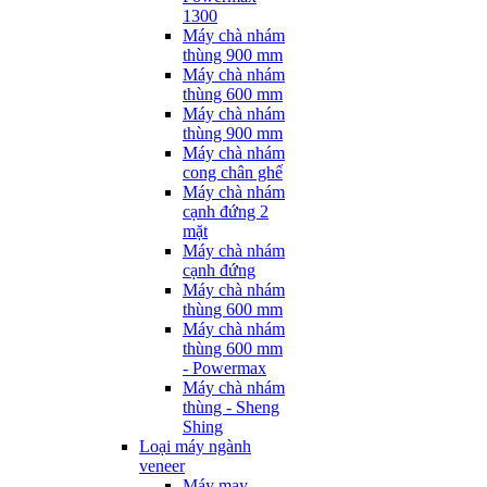
1300
Máy chà nhám
thùng 900 mm
Máy chà nhám
thùng 600 mm
Máy chà nhám
thùng 900 mm
Máy chà nhám
cong chân ghế
Máy chà nhám
cạnh đứng 2
mặt
Máy chà nhám
cạnh đứng
Máy chà nhám
thùng 600 mm
Máy chà nhám
thùng 600 mm
- Powermax
Máy chà nhám
thùng - Sheng
Shing
Loại máy ngành
veneer
Máy may