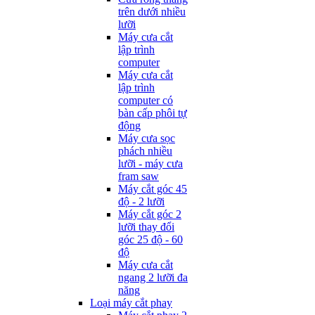
trên dưới nhiều
lưỡi
Máy cưa cắt
lập trình
computer
Máy cưa cắt
lập trình
computer có
bàn cấp phôi tự
động
Máy cưa sọc
phách nhiều
lưỡi - máy cưa
fram saw
Máy cắt góc 45
độ - 2 lưỡi
Máy cắt góc 2
lưỡi thay đổi
góc 25 độ - 60
độ
Máy cưa cắt
ngang 2 lưỡi đa
năng
Loại máy cắt phay