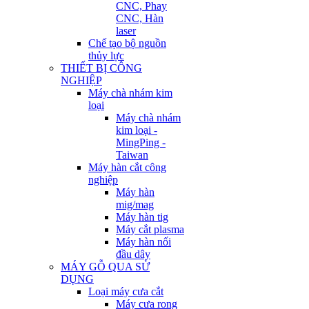
CNC, Phay
CNC, Hàn
laser
Chế tạo bộ nguồn
thủy lực
THIẾT BỊ CÔNG
NGHIỆP
Máy chà nhám kim
loại
Máy chà nhám
kim loại -
MingPing -
Taiwan
Máy hàn cắt công
nghiệp
Máy hàn
mig/mag
Máy hàn tig
Máy cắt plasma
Máy hàn nối
đầu dây
MÁY GỖ QUA SỬ
DỤNG
Loại máy cưa cắt
Máy cưa rong