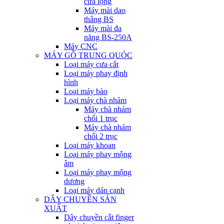
cưa lọng
Máy mài dao
thẳng BS
Máy mài đa
năng BS-250A
Máy CNC
MÁY GỖ TRUNG QUÓC
Loại máy cưa cắt
Loại máy phay định
hình
Loại máy bào
Loại máy chà nhám
Máy chà nhám
chổi 1 trục
Máy chà nhám
chổi 2 trục
Loại máy khoan
Loại máy phay mộng
âm
Loại máy phay mộng
dương
Loại máy dán cạnh
DÂY CHUYỀN SẢN
XUẤT
Dây chuyền cắt finger