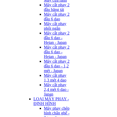
Máy cưa rãnh
Máy cắt phay 2
đầu băng tải
Máy cắt phay 2
đầu 6 dao
Máy cắt phay
phôi ngắn
Máy cắt phay 2
đầu 6 dao -
Heian - Japan
Máy cắt phay 2
đầu 6 dao -
Heian - Japan
Máy cắt phay 2
đầu 6 dao - 1,2
mét - Japan
Máy cắt phay
1,3 mét 4 dao
Máy cắt phay
2,4 mét 6 dao -
Japan
LOẠI MÁY PHAY -
ĐỊNH HÌNH
Máy phay chép
hình chân ghế -