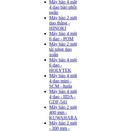
Máy bào 4 mặt
4 dao bào phôi
ngắn
Máy bào 2 mặt
dao thẳng -
HINOKI
Máy bào 4 mặt
6 dao - POM
Máy bào 2 mặt
tải nặng dao
xoắn
Máy bào 4 mặt
6 dao -
HOLYTEK
Máy bào 4 mặt
4 dao mini -
SCM - Itaila
Máy bào 4 mặt
4 dao - IIDA -
GDF-541
Máy bào 2 mặt
400 mm -
KUWAHARA
Máy bào 2 mặt
- 300 mm -