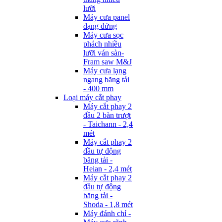
lưỡi
Máy cưa panel
dạng đứng
Máy cưa sọc
phách nhiều
lưỡi ván sàn-
Fram saw M&J
Máy cưa lạng
ngang băng tải
- 400 mm
Loại máy cắt phay
Máy cắt phay 2
đầu 2 bàn trượt
- Taichann - 2,4
mét
Máy cắt phay 2
đầu tự động
băng tải -
Heian - 2,4 mét
Máy cắt phay 2
đầu tự động
băng tải -
Shoda - 1,8 mét
Máy đánh chỉ -