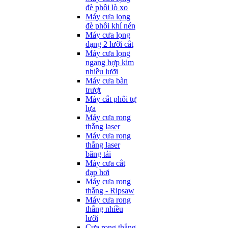
đè phôi lò xo
Máy cưa lọng
đè phôi khí nén
Máy cưa lọng
dạng 2 lưỡi cắt
Máy cưa lọng
ngang hợp kim
nhiều lưỡi
Máy cưa bàn
trượt
Máy cắt phôi tự
lựa
Máy cưa rong
thẳng laser
Máy cưa rong
thẳng laser
băng tải
Máy cưa cắt
đạp hơi
Máy cưa rong
thẳng - Ripsaw
Máy cưa rong
thẳng nhiều
lưỡi
Cưa rong thẳng