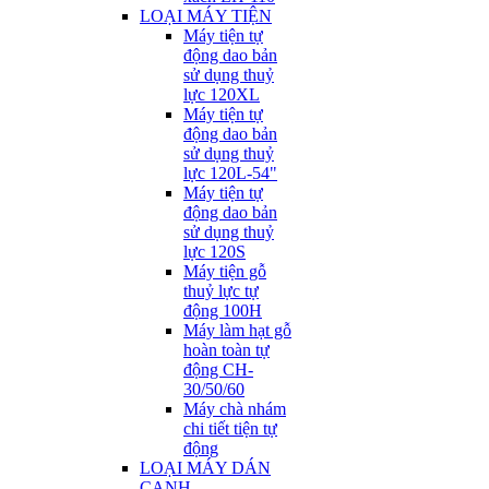
LOẠI MÁY TIỆN
Máy tiện tự
động dao bản
sử dụng thuỷ
lực 120XL
Máy tiện tự
động dao bản
sử dụng thuỷ
lực 120L-54"
Máy tiện tự
động dao bản
sử dụng thuỷ
lực 120S
Máy tiện gỗ
thuỷ lực tự
động 100H
Máy làm hạt gỗ
hoàn toàn tự
động CH-
30/50/60
Máy chà nhám
chi tiết tiện tự
động
LOẠI MÁY DÁN
CẠNH