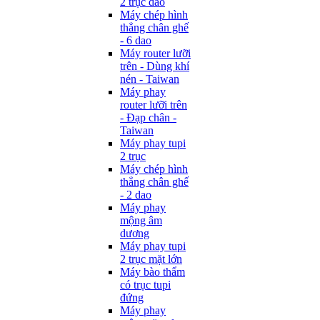
2 trục dao
Máy chép hình
thẳng chân ghế
- 6 dao
Máy router lưỡi
trên - Dùng khí
nén - Taiwan
Máy phay
router lưỡi trên
- Đạp chân -
Taiwan
Máy phay tupi
2 trục
Máy chép hình
thẳng chân ghế
- 2 dao
Máy phay
mộng âm
dương
Máy phay tupi
2 trục mặt lớn
Máy bào thẩm
có trục tupi
đứng
Máy phay