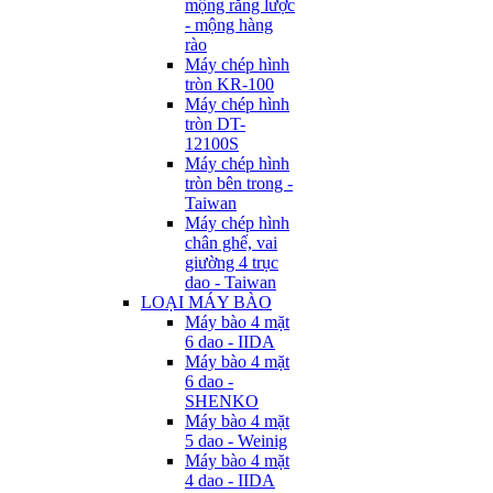
mộng răng lược
- mộng hàng
rào
Máy chép hình
tròn KR-100
Máy chép hình
tròn DT-
12100S
Máy chép hình
tròn bên trong -
Taiwan
Máy chép hình
chân ghế, vai
giường 4 trục
dao - Taiwan
LOẠI MÁY BÀO
Máy bào 4 mặt
6 dao - IIDA
Máy bào 4 mặt
6 dao -
SHENKO
Máy bào 4 mặt
5 dao - Weinig
Máy bào 4 mặt
4 dao - IIDA