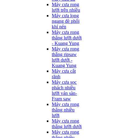
Máy cưa rong
lưỡi trên nhiều
Máy cưa lọng
ngang đè phôi
khí nén
Máy cưa rong
thẳng lưỡi dưới
- Kuang Yung
Máy cưa rong
thẳng ripsaw
lưỡi dưới -
Kuang Yung
Máy cưa cắt
rãnh
Máy cưa sọc
phách nhiều
lưỡi ván sàn-
Fram saw
Máy cưa rong
thẳng nhiều
lưỡi
Máy cưa rong
thẳng lưỡi dưới
Máy cưa rong
thẳng nhiều