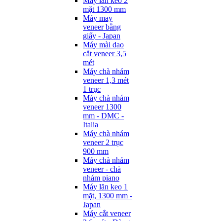
Máy lăn keo 2
mặt 1300 mm
Máy may
veneer bằng
giấy - Japan
Máy mài dao
cắt veneer 3,5
mét
Máy chà nhám
veneer 1,3 mét
1 trục
Máy chà nhám
veneer 1300
mm - DMC -
Italia
Máy chà nhám
veneer 2 trục
900 mm
Máy chà nhám
veneer - chà
nhám piano
Máy lăn keo 1
mặt, 1300 mm -
Japan
Máy cắt veneer