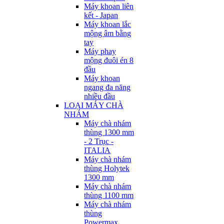
Máy khoan liên
kết - Japan
Máy khoan lắc
mộng âm bằng
tay
Máy phay
mộng đuôi én 8
đầu
Máy khoan
ngang đa năng
nhiều đầu
LOẠI MÁY CHÀ
NHÁM
Máy chà nhám
thùng 1300 mm
- 2 Trục -
ITALIA
Máy chà nhám
thùng Holytek
1300 mm
Máy chà nhám
thùng 1100 mm
Máy chà nhám
thùng
Powermax