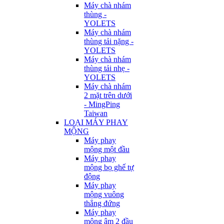
Máy chà nhám
thùng -
YOLETS
Máy chà nhám
thùng tải nặng -
YOLETS
Máy chà nhám
thùng tải nhẹ -
YOLETS
Máy chà nhám
2 mặt trên dưới
- MingPing
Taiwan
LOẠI MÁY PHAY
MỘNG
Máy phay
mộng một đầu
Máy phay
mộng bọ ghế tự
động
Máy phay
mộng vuông
thẳng đứng
Máy phay
mộng âm 2 đầu