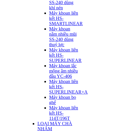
SS-240 dùng
khí nén
Máy khoan liên
kết HS-
SMARTLINEAR
Máy khoan
nằm nhiều mũi
SS-240 dùng
thuỷ lực
Máy khoan liên
kết HS-
SUPERLINEAR
Máy khoan lắc
mộng âm nhiều
đầu YC-406
Máy khoan liên
kết HS-
SUPERLINEAR+A
Máy khoan bọ
ghế
Máy khoan liên
kết HS-
114T/196T
LOẠI MÁY CHÀ
NHÁM