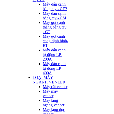
Máy dán cạnh
bằng tay - CE3
Máy dán cạnh
bằng tay - CM
Máy gọt cạnh
thẳng bằng tay
- CT
Máy gọt cạnh
cong định hình-
RT
Máy dán cạnh
tự động LP-
200A
Máy dán cạnh
tự động LP-
400A
LOẠI MÁY
NGÀNH VENEER
Máy cắt veneer
Máy may
veneer
Máy lạng
ngang veneer
Máy lạng dọc