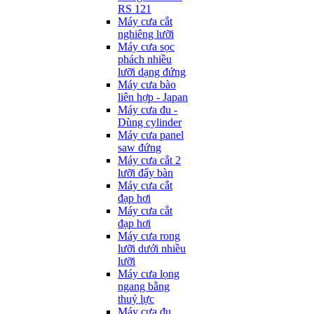
RS 121
Máy cưa cắt
nghiêng lưỡi
Máy cưa sọc
phách nhiều
lưỡi dạng đứng
Máy cưa bào
liên hợp - Japan
Máy cưa đu -
Dùng cylinder
Máy cưa panel
saw đứng
Máy cưa cắt 2
lưỡi đẩy bàn
Máy cưa cắt
đạp hơi
Máy cưa cắt
đạp hơi
Máy cưa rong
lưỡi dưới nhiều
lưỡi
Máy cưa lọng
ngang bằng
thuỷ lực
Máy cưa đu