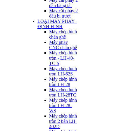
Máy cắt phay 2
đầu băng tải
Máy cắt phay 2
đầu bi trượt
LOẠI MÁY PHAY -
ĐỊNH HÌNH
Máy chép hình
chân ghế
Máy phay
CNC chân ghế
Máy chép hình
tròn - LH-40-
TC-S
Máy chép hình
tròn LH-62S
Máy chép hình
tròn LH-28
Máy chép hình
tròn LH-28TC
Máy chép hình
tròn LH-28-
WS
Máy chép hình
tròn 2 bàn LH-
402D