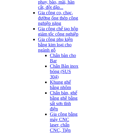
phay, bào, mài, hàn
cắt, đột dập...
Gia công co, chạc,
đường ống thép công
nghiệp nặng
Gia công chế tạo hộp
giảm tốc công nghiệp
Gia công phụ kiện
bằng kim loại cho
ngành gỗ
Chân bàn cho
Bar
Chân Bàn inox
bóng (SUS
304)
Khung ghế
bằng nhôm
Chân bàn, ghế
bằng ghê bằng
sất sơn tĩnh
điện
Gia công bằng
máy CNC
laser, chấn
CNC, Tiện