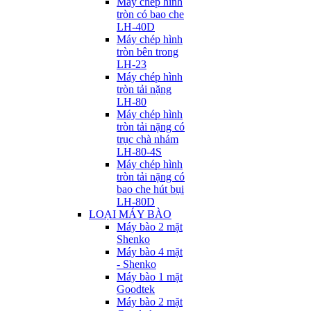
Máy chép hình
tròn có bao che
LH-40D
Máy chép hình
tròn bên trong
LH-23
Máy chép hình
tròn tải nặng
LH-80
Máy chép hình
tròn tải nặng có
trục chà nhám
LH-80-4S
Máy chép hình
tròn tải nặng có
bao che hút bụi
LH-80D
LOẠI MÁY BÀO
Máy bào 2 mặt
Shenko
Máy bào 4 mặt
- Shenko
Máy bào 1 mặt
Goodtek
Máy bào 2 mặt