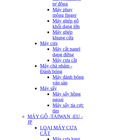
tự động
Máy phay
mộng finger
Máy ghép gỗ
khối dạng lớn
Máy ghép
khung cửa
Máy cưa
Máy cắt panel
dạng đứng
Máy cưa cắt
Máy chà nhám -
Đánh bóng
Máy đánh bóng
ván sàn
Máy sấy
Máy sấy hồng
ngoại
Máy sấy tia cực
tím
MÁY GỖ -TAIWAN -EU -
JP
LOẠI MÁY CƯA
CẮT
Máy cưa lọng