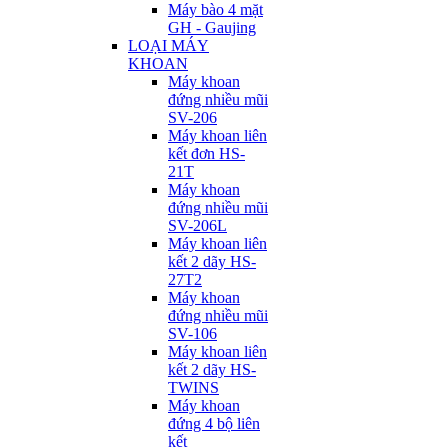
Máy bào 4 mặt
GH - Gaujing
LOẠI MÁY
KHOAN
Máy khoan
đứng nhiều mũi
SV-206
Máy khoan liên
kết đơn HS-
21T
Máy khoan
đứng nhiều mũi
SV-206L
Máy khoan liên
kết 2 dãy HS-
27T2
Máy khoan
đứng nhiều mũi
SV-106
Máy khoan liên
kết 2 dãy HS-
TWINS
Máy khoan
đứng 4 bộ liên
kết