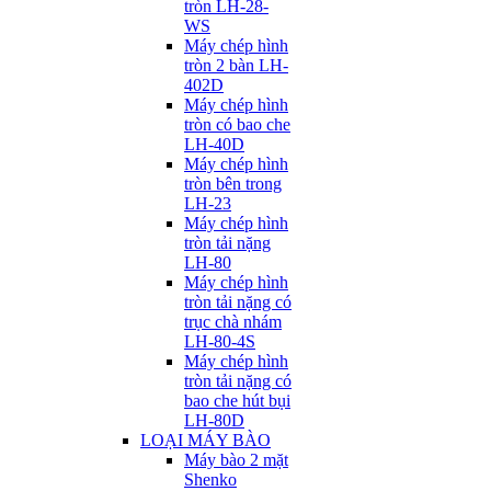
tròn LH-28-
WS
Máy chép hình
tròn 2 bàn LH-
402D
Máy chép hình
tròn có bao che
LH-40D
Máy chép hình
tròn bên trong
LH-23
Máy chép hình
tròn tải nặng
LH-80
Máy chép hình
tròn tải nặng có
trục chà nhám
LH-80-4S
Máy chép hình
tròn tải nặng có
bao che hút bụi
LH-80D
LOẠI MÁY BÀO
Máy bào 2 mặt
Shenko