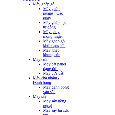
Máy ghép gỗ
Máy ghép
ngang - Cảo
quay
Máy ghép dọc
tự động
Máy phay
mộng finger
Máy ghép gỗ
khối dạng lớn
Máy ghép
khung cửa
Máy cưa
Máy cắt panel
dạng đứng
Máy cưa cắt
Máy chà nhám -
Đánh bóng
Máy đánh bóng
ván sàn
Máy sấy
Máy sấy hồng
ngoại
Máy sấy tia cực
tím