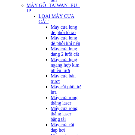
MÁY GỖ -TAIWAN -EU -
JP
LOẠI MÁY CƯA
CẮT
Máy cưa lọng
đè phôi lò xo
Máy cưa lọng
đè phôi khí nén
Máy cưa lọng
dạng 2 lưỡi cắt
Máy cưa lọng
ngang hợp kim
nhiều lưỡi
Máy cưa bàn
trượt
Máy cắt phôi tự
lựa
Máy cưa rong
thẳng laser
Máy cưa rong
thẳng laser
băng tải
Máy cưa cắt
đạp hơi