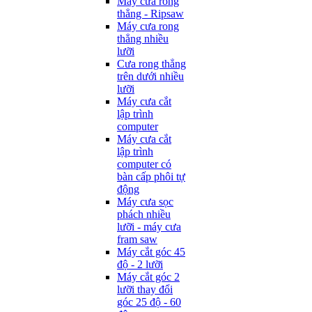
Máy cưa rong
thẳng - Ripsaw
Máy cưa rong
thẳng nhiều
lưỡi
Cưa rong thẳng
trên dưới nhiều
lưỡi
Máy cưa cắt
lập trình
computer
Máy cưa cắt
lập trình
computer có
bàn cấp phôi tự
động
Máy cưa sọc
phách nhiều
lưỡi - máy cưa
fram saw
Máy cắt góc 45
độ - 2 lưỡi
Máy cắt góc 2
lưỡi thay đổi
góc 25 độ - 60