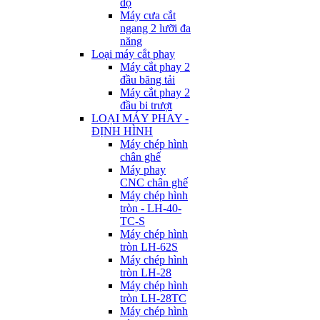
độ
Máy cưa cắt
ngang 2 lưỡi đa
năng
Loại máy cắt phay
Máy cắt phay 2
đầu băng tải
Máy cắt phay 2
đầu bi trượt
LOẠI MÁY PHAY -
ĐỊNH HÌNH
Máy chép hình
chân ghế
Máy phay
CNC chân ghế
Máy chép hình
tròn - LH-40-
TC-S
Máy chép hình
tròn LH-62S
Máy chép hình
tròn LH-28
Máy chép hình
tròn LH-28TC
Máy chép hình