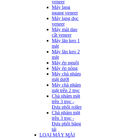
veneer
Máy lạng
ngang veneer
Máy lạng dọc
veneer
Máy mài dao
cắt veneer
Máy lăn keo 1
mặt
Máy lăn keo 2
mặt
Máy ép nguội
Máy ép nóng
Máy chà nhám
mặt dưới
Máy chà nhám
mặt trên 2 trục
Chà nhám mặt
trên 3 trục -
Đưa phôi roller
Chà nhám mặt
trên 3 trục -
Đưa phôi băng
tải
LOẠI MÁY MÀI