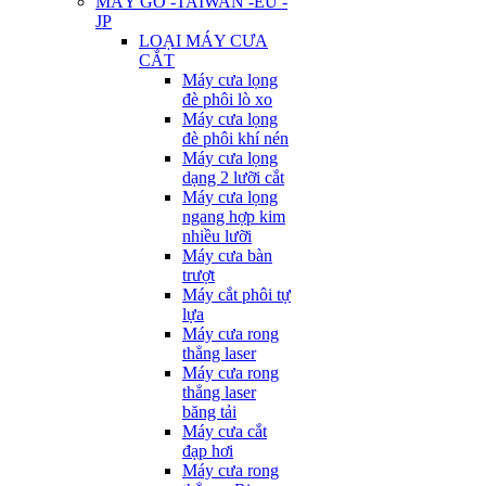
MÁY GỖ -TAIWAN -EU -
JP
LOẠI MÁY CƯA
CẮT
Máy cưa lọng
đè phôi lò xo
Máy cưa lọng
đè phôi khí nén
Máy cưa lọng
dạng 2 lưỡi cắt
Máy cưa lọng
ngang hợp kim
nhiều lưỡi
Máy cưa bàn
trượt
Máy cắt phôi tự
lựa
Máy cưa rong
thẳng laser
Máy cưa rong
thẳng laser
băng tải
Máy cưa cắt
đạp hơi
Máy cưa rong