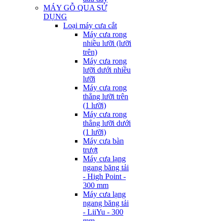
MÁY GỖ QUA SỬ
DỤNG
Loại máy cưa cắt
Máy cưa rong
nhiều lưỡi (lưỡi
trên)
Máy cưa rong
lưỡi dưới nhiều
lưỡi
Máy cưa rong
thẳng lưỡi trên
(1 lưỡi)
Máy cưa rong
thẳng lưỡi dưới
(1 lưỡi)
Máy cưa bàn
trượt
Máy cưa lạng
ngang băng tải
- High Point -
300 mm
Máy cưa lạng
ngang băng tải
- LiiYu - 300
mm