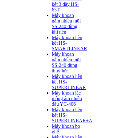
kết 3 dãy HS-
63T
Máy khoan
nằm nhiều mũi
SS-240 dùng
khí nén
Máy khoan liên
kết HS-
SMARTLINEAR
Máy khoan
nằm nhiều mũi
SS-240 dùng
thuỷ lực
Máy khoan liên
kết HS-
SUPERLINEAR
Máy khoan lắc
mộng âm nhiều
đầu YC-406
Máy khoan liên
kết HS-
SUPERLINEAR+A
Máy khoan bọ
ghế
Máy khoan liên