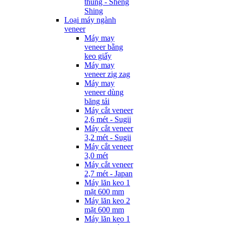
thùng - Sheng
Shing
Loại máy ngành
veneer
Máy may
veneer bằng
keo giấy
Máy may
veneer zig zag
Máy may
veneer dùng
băng tải
Máy cắt veneer
2,6 mét - Sugii
Máy cắt veneer
3,2 mét - Sugii
Máy cắt veneer
3,0 mét
Máy cắt veneer
2,7 mét - Japan
Máy lăn keo 1
mặt 600 mm
Máy lăn keo 2
mặt 600 mm
Máy lăn keo 1