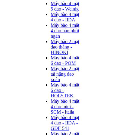
Máy bào 4 mặt
5 dao - Weinig
Máy bào 4 mặt
4 dao - IIDA
Máy bào 4 mặt
4 dao bào phôi
ngắn
Máy bào 2 mặt
dao thẳng -
HINOKI
Máy bào 4 mặt
6 dao - POM
Máy bào 2 mặt
tải nặng dao
xoắn
Máy bào 4 mặt
6 dao -
HOLYTEK
Máy bào 4 mặt
4 dao mini -
SCM - Itaila
Máy bào 4 mặt
4 dao - IIDA -
GDF-541
Máy bào 2 mặt