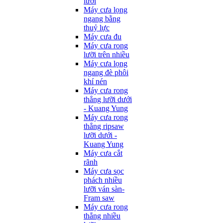
lưỡi
Máy cưa lọng
ngang bằng
thuỷ lực
Máy cưa đu
Máy cưa rong
lưỡi trên nhiều
Máy cưa lọng
ngang đè phôi
khí nén
Máy cưa rong
thẳng lưỡi dưới
- Kuang Yung
Máy cưa rong
thẳng ripsaw
lưỡi dưới -
Kuang Yung
Máy cưa cắt
rãnh
Máy cưa sọc
phách nhiều
lưỡi ván sàn-
Fram saw
Máy cưa rong
thẳng nhiều