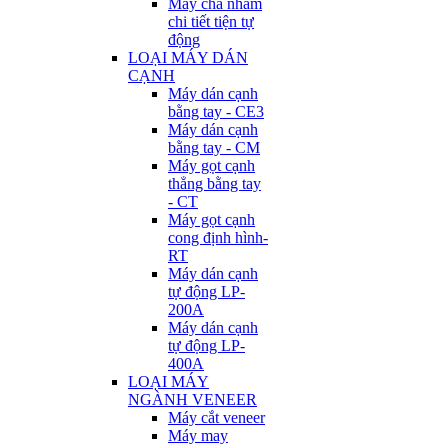
Máy chà nhám
chi tiết tiện tự
động
LOẠI MÁY DÁN
CẠNH
Máy dán cạnh
bằng tay - CE3
Máy dán cạnh
bằng tay - CM
Máy gọt cạnh
thẳng bằng tay
- CT
Máy gọt cạnh
cong định hình-
RT
Máy dán cạnh
tự động LP-
200A
Máy dán cạnh
tự động LP-
400A
LOẠI MÁY
NGÀNH VENEER
Máy cắt veneer
Máy may