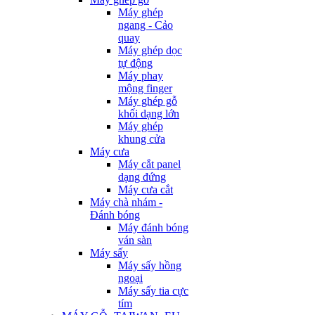
Máy ghép
ngang - Cảo
quay
Máy ghép dọc
tự động
Máy phay
mộng finger
Máy ghép gỗ
khối dạng lớn
Máy ghép
khung cửa
Máy cưa
Máy cắt panel
dạng đứng
Máy cưa cắt
Máy chà nhám -
Đánh bóng
Máy đánh bóng
ván sàn
Máy sấy
Máy sấy hồng
ngoại
Máy sấy tia cực
tím