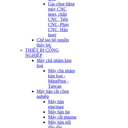
Gia công bằng
máy CNC
laser, chấn
CNC, Tiện
CNC, Phay
CNC, Hàn
laser
Chế tạo bộ nguồn
thủy lực
THIẾT BỊ CÔNG
NGHIỆP
Máy chà nhám kim
loại
Máy chà nhám
kim loại -
MingPing -
Taiwan
Máy hàn cắt công
nghiệp
Máy hàn
mig/mag
Máy hàn tig
Máy cắt plasma
Máy hàn nối
đầu dây