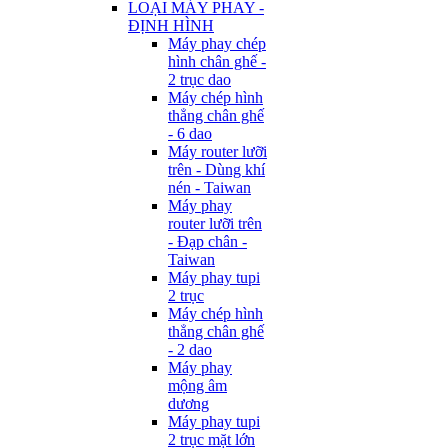
LOẠI MÁY PHAY -
ĐỊNH HÌNH
Máy phay chép
hình chân ghế -
2 trục dao
Máy chép hình
thẳng chân ghế
- 6 dao
Máy router lưỡi
trên - Dùng khí
nén - Taiwan
Máy phay
router lưỡi trên
- Đạp chân -
Taiwan
Máy phay tupi
2 trục
Máy chép hình
thẳng chân ghế
- 2 dao
Máy phay
mộng âm
dương
Máy phay tupi
2 trục mặt lớn