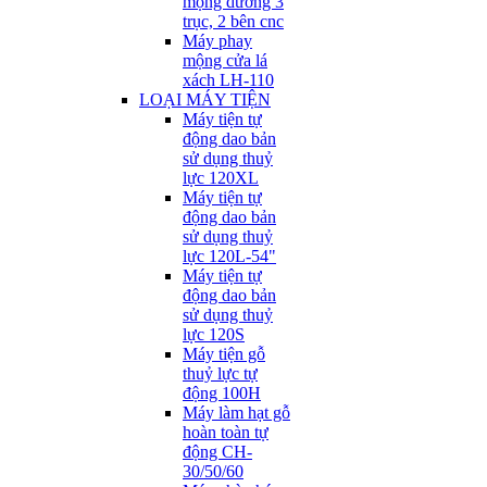
mộng dương 3
trục, 2 bên cnc
Máy phay
mộng cửa lá
xách LH-110
LOẠI MÁY TIỆN
Máy tiện tự
động dao bản
sử dụng thuỷ
lực 120XL
Máy tiện tự
động dao bản
sử dụng thuỷ
lực 120L-54"
Máy tiện tự
động dao bản
sử dụng thuỷ
lực 120S
Máy tiện gỗ
thuỷ lực tự
động 100H
Máy làm hạt gỗ
hoàn toàn tự
động CH-
30/50/60