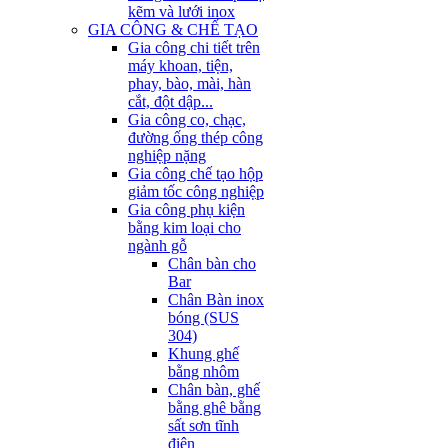
kẽm và lưới inox
GIA CÔNG & CHẾ TẠO
Gia công chi tiết trên
máy khoan, tiện,
phay, bào, mài, hàn
cắt, đột dập...
Gia công co, chạc,
đường ống thép công
nghiệp nặng
Gia công chế tạo hộp
giảm tốc công nghiệp
Gia công phụ kiện
bằng kim loại cho
ngành gỗ
Chân bàn cho
Bar
Chân Bàn inox
bóng (SUS
304)
Khung ghế
bằng nhôm
Chân bàn, ghế
bằng ghê bằng
sất sơn tĩnh
điện