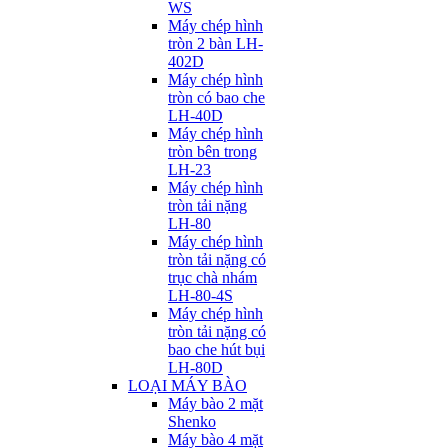
WS
Máy chép hình
tròn 2 bàn LH-
402D
Máy chép hình
tròn có bao che
LH-40D
Máy chép hình
tròn bên trong
LH-23
Máy chép hình
tròn tải nặng
LH-80
Máy chép hình
tròn tải nặng có
trục chà nhám
LH-80-4S
Máy chép hình
tròn tải nặng có
bao che hút bụi
LH-80D
LOẠI MÁY BÀO
Máy bào 2 mặt
Shenko
Máy bào 4 mặt