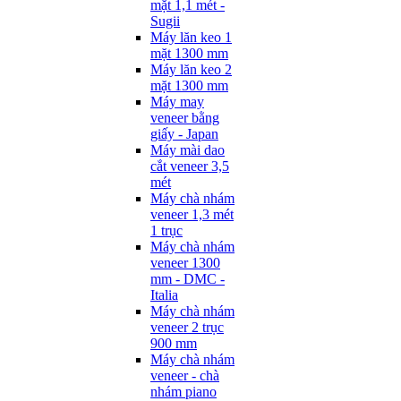
mặt 1,1 mét -
Sugii
Máy lăn keo 1
mặt 1300 mm
Máy lăn keo 2
mặt 1300 mm
Máy may
veneer bằng
giấy - Japan
Máy mài dao
cắt veneer 3,5
mét
Máy chà nhám
veneer 1,3 mét
1 trục
Máy chà nhám
veneer 1300
mm - DMC -
Italia
Máy chà nhám
veneer 2 trục
900 mm
Máy chà nhám
veneer - chà
nhám piano