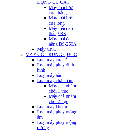
DỤNG CỤ CẮT
Máy mài lưỡi
cưa thẳng
Máy mài lưỡi
cưa lọng
Máy mài dao
thẳng BS
Máy mài đa
năng BS-250A
Máy CNC
MÁY GỖ TRUNG QUÓC
Loại máy cưa cắt
Loại máy phay định
hình
Loại máy bào
Loại máy chà nhám
Máy chà nhám
chổi 1 trục
Máy chà nhám
chổi 2 trục
Loại máy khoan
Loại máy phay mộng
âm
Loại máy phay mộng
dương