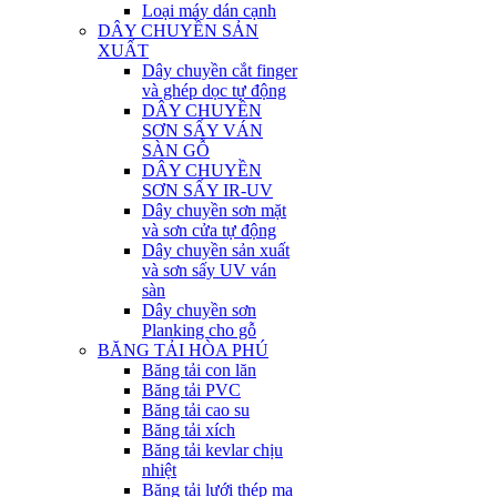
Loại máy dán cạnh
DÂY CHUYỀN SẢN
XUẤT
Dây chuyền cắt finger
và ghép dọc tự động
DÂY CHUYỀN
SƠN SẤY VÁN
SÀN GỖ
DÂY CHUYỀN
SƠN SẤY IR-UV
Dây chuyền sơn mặt
và sơn cửa tự động
Dây chuyền sản xuất
và sơn sấy UV ván
sàn
Dây chuyền sơn
Planking cho gỗ
BĂNG TẢI HÒA PHÚ
Băng tải con lăn
Băng tải PVC
Băng tải cao su
Băng tải xích
Băng tải kevlar chịu
nhiệt
Băng tải lưới thép mạ