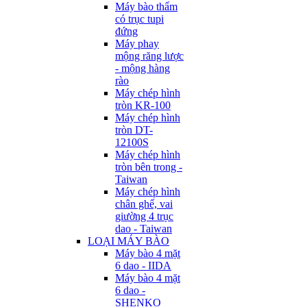
Máy bào thẩm
có trục tupi
đứng
Máy phay
mộng răng lược
- mộng hàng
rào
Máy chép hình
tròn KR-100
Máy chép hình
tròn DT-
12100S
Máy chép hình
tròn bên trong -
Taiwan
Máy chép hình
chân ghế, vai
giường 4 trục
dao - Taiwan
LOẠI MÁY BÀO
Máy bào 4 mặt
6 dao - IIDA
Máy bào 4 mặt
6 dao -
SHENKO