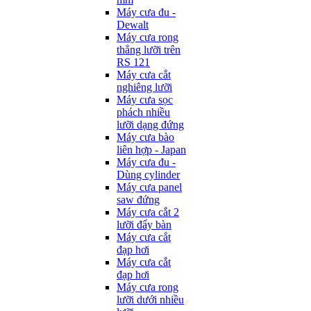
Máy cưa đu -
Dewalt
Máy cưa rong
thẳng lưỡi trên
RS 121
Máy cưa cắt
nghiêng lưỡi
Máy cưa sọc
phách nhiều
lưỡi dạng đứng
Máy cưa bào
liên hợp - Japan
Máy cưa đu -
Dùng cylinder
Máy cưa panel
saw đứng
Máy cưa cắt 2
lưỡi đẩy bàn
Máy cưa cắt
đạp hơi
Máy cưa cắt
đạp hơi
Máy cưa rong
lưỡi dưới nhiều