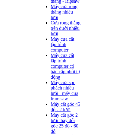
thẳng - Ripsaw
Máy cưa rong
thẳng nhiều
lưỡi
Cưa rong thẳng
trên dưới nhiều
lưỡi
Máy cưa cắt
lập trình
computer
Máy cưa cắt
lập trình
computer có
bàn cấp phôi tự
động
Máy cưa sọc
phách nhiều
lưỡi - máy cưa
fram saw
Máy cắt góc 45
độ - 2 lưỡi
Máy cắt góc 2
lưỡi thay đổi
góc 25 độ - 60
độ