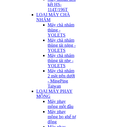
kết HS-
114T/196T
LOẠI MÁY CHÀ
NHÁM
Máy chà nhám
thùng -
YOLETS
Máy chà nhám
thùng tải nặng -
YOLETS
Máy chà nhám
thùng tải nhẹ -
YOLETS
Máy chà nhám
2 mặt trên dưới
- MingPing
Taiwan
LOẠI MÁY PHAY
MỘNG
Máy phay
mộng một đầu
Máy phay
mộng bọ ghế tự
động
Máy phay