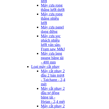
lưỡi
Máy cưa rong
thẳng lưỡi dưới
Máy cưa rong
thẳng nhiều
lưỡi
Máy cưa panel
dạng đứng
Máy cưa sọc
phách nhiều
lưỡi ván sàn-
Fram saw M&J
Máy cưa lạng
ngang băng tải
- 400 mm
Loại máy cắt phay
Máy cắt phay 2
đầu 2 bàn trượt
- Taichann - 2,4
mét
Máy cắt phay 2
đầu tự động
băng tải -
Heian - 2,4 mét
Máy cắt phay 2