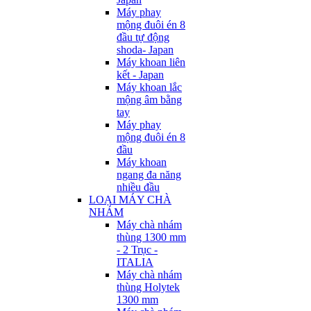
Máy phay
mộng đuôi én 8
đầu tự động
shoda- Japan
Máy khoan liên
kết - Japan
Máy khoan lắc
mộng âm bằng
tay
Máy phay
mộng đuôi én 8
đầu
Máy khoan
ngang đa năng
nhiều đầu
LOẠI MÁY CHÀ
NHÁM
Máy chà nhám
thùng 1300 mm
- 2 Trục -
ITALIA
Máy chà nhám
thùng Holytek
1300 mm