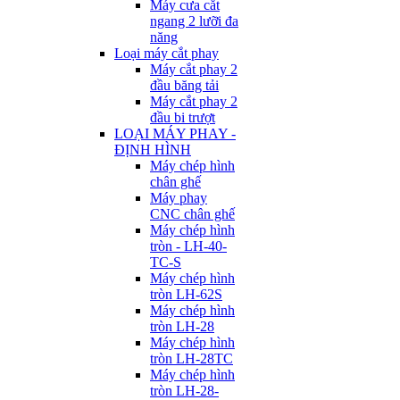
Máy cưa cắt
ngang 2 lưỡi đa
năng
Loại máy cắt phay
Máy cắt phay 2
đầu băng tải
Máy cắt phay 2
đầu bi trượt
LOẠI MÁY PHAY -
ĐỊNH HÌNH
Máy chép hình
chân ghế
Máy phay
CNC chân ghế
Máy chép hình
tròn - LH-40-
TC-S
Máy chép hình
tròn LH-62S
Máy chép hình
tròn LH-28
Máy chép hình
tròn LH-28TC
Máy chép hình
tròn LH-28-