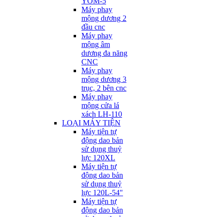
YOM-5
Máy phay
mộng dương 2
đầu cnc
Máy phay
mộng âm
dương đa năng
CNC
Máy phay
mộng dương 3
trục, 2 bên cnc
Máy phay
mộng cửa lá
xách LH-110
LOẠI MÁY TIỆN
Máy tiện tự
động dao bản
sử dụng thuỷ
lực 120XL
Máy tiện tự
động dao bản
sử dụng thuỷ
lực 120L-54"
Máy tiện tự
động dao bản