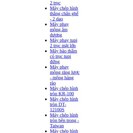
2 trục
Máy chép hình
thẳng chân ghế
- 2 dao
Máy phay
mộng âm
dương
Máy phay tupi
2 trục mặt lớn
Máy bào thẩm
có trục tupi
đứng
Máy phay
mộng răng lược
- mộng hàng
rào
Máy chép hình
tròn KR-100
Máy chép hình
tròn DT-
12100S
Máy chép hình
tròn bên trong -
Taiwan
Máy chép hình