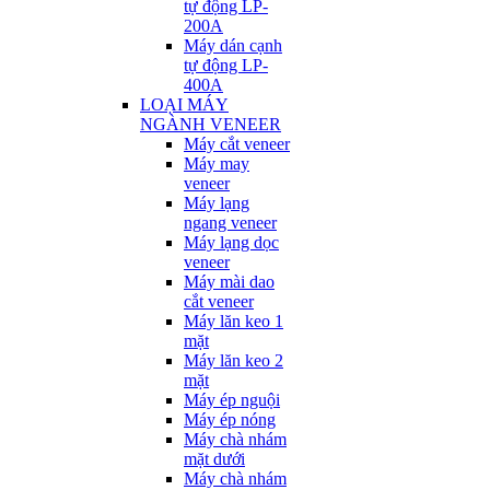
tự động LP-
200A
Máy dán cạnh
tự động LP-
400A
LOẠI MÁY
NGÀNH VENEER
Máy cắt veneer
Máy may
veneer
Máy lạng
ngang veneer
Máy lạng dọc
veneer
Máy mài dao
cắt veneer
Máy lăn keo 1
mặt
Máy lăn keo 2
mặt
Máy ép nguội
Máy ép nóng
Máy chà nhám
mặt dưới
Máy chà nhám