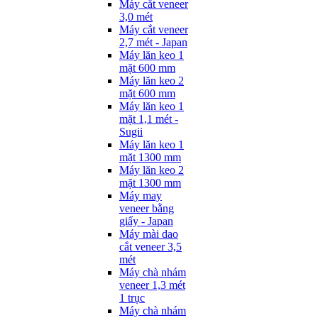
Máy cắt veneer
3,0 mét
Máy cắt veneer
2,7 mét - Japan
Máy lăn keo 1
mặt 600 mm
Máy lăn keo 2
mặt 600 mm
Máy lăn keo 1
mặt 1,1 mét -
Sugii
Máy lăn keo 1
mặt 1300 mm
Máy lăn keo 2
mặt 1300 mm
Máy may
veneer bằng
giấy - Japan
Máy mài dao
cắt veneer 3,5
mét
Máy chà nhám
veneer 1,3 mét
1 trục
Máy chà nhám