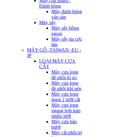
Máy chà nhám -
Đánh bóng
Máy đánh bóng
ván sàn
Máy sấy
Máy sấy hồng
ngoại
Máy sấy tia cực
tím
MÁY GỖ -TAIWAN -EU -
JP
LOẠI MÁY CƯA
CẮT
Máy cưa lọng
đè phôi lò xo
Máy cưa lọng
đè phôi khí nén
Máy cưa lọng
dạng 2 lưỡi cắt
Máy cưa lọng
ngang hợp kim
nhiều lưỡi
Máy cưa bàn
trượt
Máy cắt phôi tự