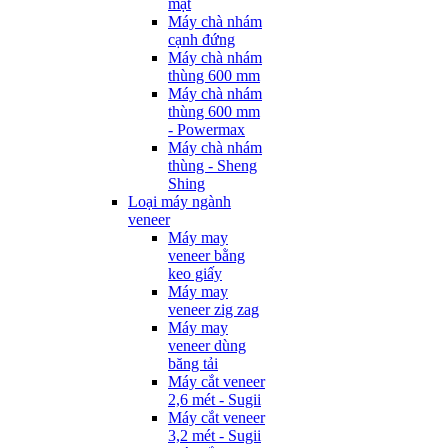
mặt
Máy chà nhám
cạnh đứng
Máy chà nhám
thùng 600 mm
Máy chà nhám
thùng 600 mm
- Powermax
Máy chà nhám
thùng - Sheng
Shing
Loại máy ngành
veneer
Máy may
veneer bằng
keo giấy
Máy may
veneer zig zag
Máy may
veneer dùng
băng tải
Máy cắt veneer
2,6 mét - Sugii
Máy cắt veneer
3,2 mét - Sugii