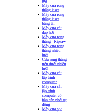
lựa
Máy cưa rong
thẳng laser
Máy cưa rong
thẳng laser
băng tải
Máy cưa cắt
đạp hơi
Máy cưa rong
thẳng - Ripsaw
Máy cưa rong
thẳng nhiều
lưỡi
Cưa rong thẳng
trên dưới nhiều
lưỡi
Máy cưa cắt
lập trình
computer
Máy cưa cắt
lập trình
computer có
bàn cấp phôi tự
động
Máy cưa sọc