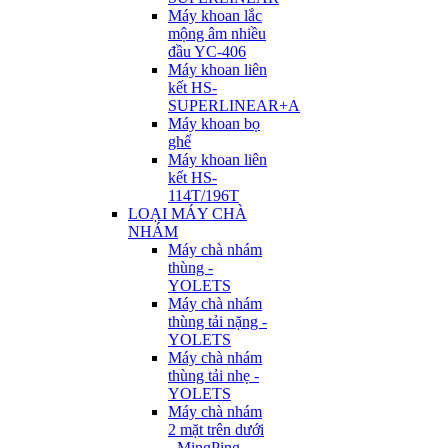
Máy khoan lắc
mộng âm nhiều
đầu YC-406
Máy khoan liên
kết HS-
SUPERLINEAR+A
Máy khoan bọ
ghế
Máy khoan liên
kết HS-
114T/196T
LOẠI MÁY CHÀ
NHÁM
Máy chà nhám
thùng -
YOLETS
Máy chà nhám
thùng tải nặng -
YOLETS
Máy chà nhám
thùng tải nhẹ -
YOLETS
Máy chà nhám
2 mặt trên dưới
- MingPing