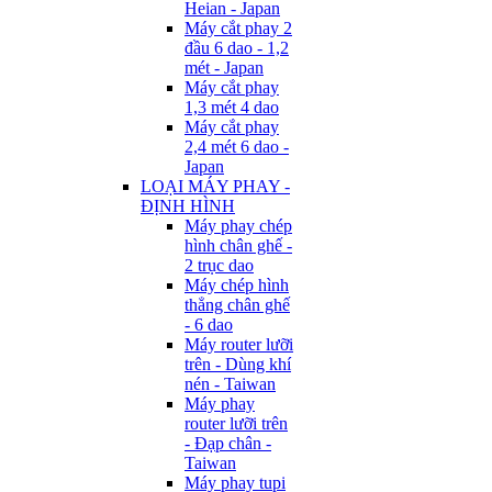
Heian - Japan
Máy cắt phay 2
đầu 6 dao - 1,2
mét - Japan
Máy cắt phay
1,3 mét 4 dao
Máy cắt phay
2,4 mét 6 dao -
Japan
LOẠI MÁY PHAY -
ĐỊNH HÌNH
Máy phay chép
hình chân ghế -
2 trục dao
Máy chép hình
thẳng chân ghế
- 6 dao
Máy router lưỡi
trên - Dùng khí
nén - Taiwan
Máy phay
router lưỡi trên
- Đạp chân -
Taiwan
Máy phay tupi