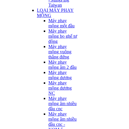
Taiwan
LOẠI MÁY PHAY
MỘNG
Máy phay
mộng một đầu
Máy phay
mộng bọ ghế tự
động
Máy phay
mộng vuông
thẳng đứng
Máy phay
mộng âm 2 đầu
Máy phay
mộng dương
Máy phay
mộng dương
NC
Máy phay
mộng âm nhiều
đầu cnc
Máy phay
mộng âm nhiều
đầu cnc -