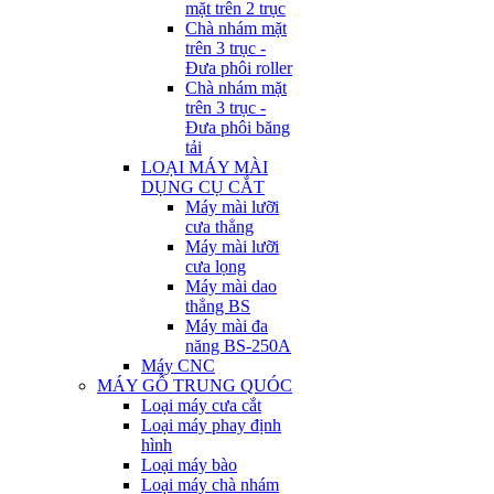
mặt trên 2 trục
Chà nhám mặt
trên 3 trục -
Đưa phôi roller
Chà nhám mặt
trên 3 trục -
Đưa phôi băng
tải
LOẠI MÁY MÀI
DỤNG CỤ CẮT
Máy mài lưỡi
cưa thẳng
Máy mài lưỡi
cưa lọng
Máy mài dao
thẳng BS
Máy mài đa
năng BS-250A
Máy CNC
MÁY GỖ TRUNG QUÓC
Loại máy cưa cắt
Loại máy phay định
hình
Loại máy bào
Loại máy chà nhám