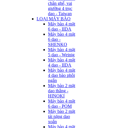
chân ghế, vai
giường 4 trục
dao - Taiwan
LOẠI MÁY BÀO
Máy bào 4 mặt
6 dao - IIDA
Máy bào 4 mặt
6 dao -
SHENKO
Máy bào 4 mặt
5 dao - Weinig
Máy bào 4 mặt
4 dao - IIDA
Máy bào 4 mặt
4 dao bào phôi
ngắn
Máy bào 2 mặt
dao thẳng -
HINOKI
Máy bào 4 mặt
6 dao - POM
Máy bào 2 mặt
tải nặng dao
xoắn
Máy bào 4 mặt