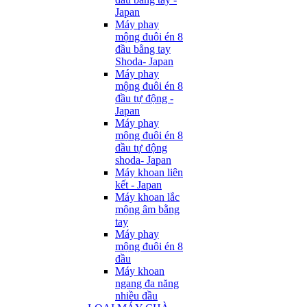
Japan
Máy phay
mộng đuôi én 8
đầu bằng tay
Shoda- Japan
Máy phay
mộng đuôi én 8
đầu tự động -
Japan
Máy phay
mộng đuôi én 8
đầu tự động
shoda- Japan
Máy khoan liên
kết - Japan
Máy khoan lắc
mộng âm bằng
tay
Máy phay
mộng đuôi én 8
đầu
Máy khoan
ngang đa năng
nhiều đầu