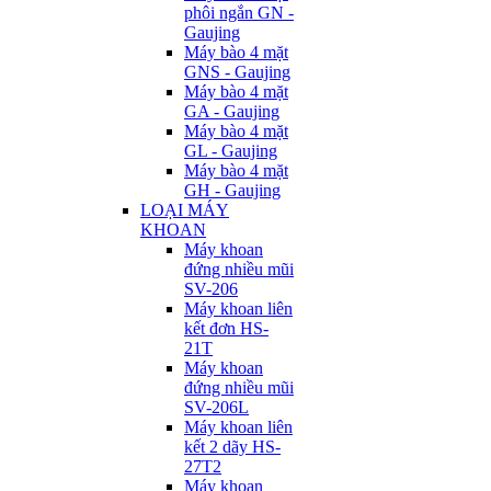
phôi ngắn GN -
Gaujing
Máy bào 4 mặt
GNS - Gaujing
Máy bào 4 mặt
GA - Gaujing
Máy bào 4 mặt
GL - Gaujing
Máy bào 4 mặt
GH - Gaujing
LOẠI MÁY
KHOAN
Máy khoan
đứng nhiều mũi
SV-206
Máy khoan liên
kết đơn HS-
21T
Máy khoan
đứng nhiều mũi
SV-206L
Máy khoan liên
kết 2 dãy HS-
27T2
Máy khoan