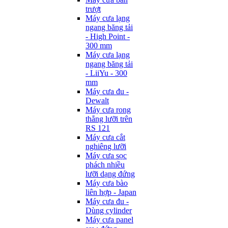
trượt
Máy cưa lạng
ngang băng tải
- High Point -
300 mm
Máy cưa lạng
ngang băng tải
- LiiYu - 300
mm
Máy cưa đu -
Dewalt
Máy cưa rong
thẳng lưỡi trên
RS 121
Máy cưa cắt
nghiêng lưỡi
Máy cưa sọc
phách nhiều
lưỡi dạng đứng
Máy cưa bào
liên hợp - Japan
Máy cưa đu -
Dùng cylinder
Máy cưa panel