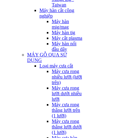
Taiwan
Máy hàn cắt công
nghiệp
Máy hàn
mig/mag
Máy hàn tig
Máy cắt plasma
Máy hàn nối
đầu dây
MÁY GỖ QUA SỬ
DỤNG
Loại máy cưa cắt
Máy cưa rong
nhiều lưỡi (lưỡi
trên)
Máy cưa rong
lưỡi dưới nhiều
lưỡi
Máy cưa rong
thẳng lưỡi trên
(1 lưỡi)
Máy cưa rong
thẳng lưỡi dưới
(1 lưỡi)
Máy cưa bàn