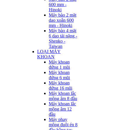
600 mm -
Hinoki
Máy bào 2 mặt
dao xoắn 600
mm - Hinoki
Máy bào 4 mặt
6 dao tải nặng -
Shenko -
Taiwan
LOẠI MÁY
KHOAN
Máy khoan
đứng 1 mũi
Máy khoan
đứng 6 mũi
Máy khoan
đứng 16 mũi
Máy khoan lắc
mộng âm 8 đầu
Máy khoan lắc
mộng âm 12
đầu
Máy phay
mộng đuôi én 8
đầu bằng tay -