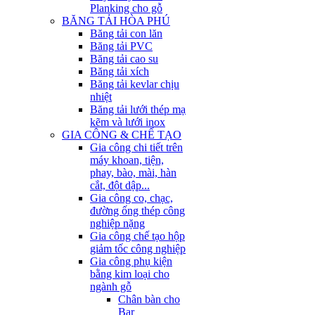
Planking cho gỗ
BĂNG TẢI HÒA PHÚ
Băng tải con lăn
Băng tải PVC
Băng tải cao su
Băng tải xích
Băng tải kevlar chịu
nhiệt
Băng tải lưới thép mạ
kẽm và lưới inox
GIA CÔNG & CHẾ TẠO
Gia công chi tiết trên
máy khoan, tiện,
phay, bào, mài, hàn
cắt, đột dập...
Gia công co, chạc,
đường ống thép công
nghiệp nặng
Gia công chế tạo hộp
giảm tốc công nghiệp
Gia công phụ kiện
bằng kim loại cho
ngành gỗ
Chân bàn cho
Bar