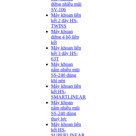
đứng nhiều mũi
SV-106
Máy khoan liên
kết 2 dãy HS-
TWINS
Máy khoan
đứng 4 bộ liên
kết
Máy khoan liên
kết 3 dãy HS-
63T
Máy khoan
nằm nhiều mũi
SS-240 dùng
khí nén
Máy khoan liên
kết HS-
SMARTLINEAR
Máy khoan
nằm nhiều mũi
SS-240 dùng
thuỷ lực
Máy khoan liên
kết HS-
SUPERLINEAR