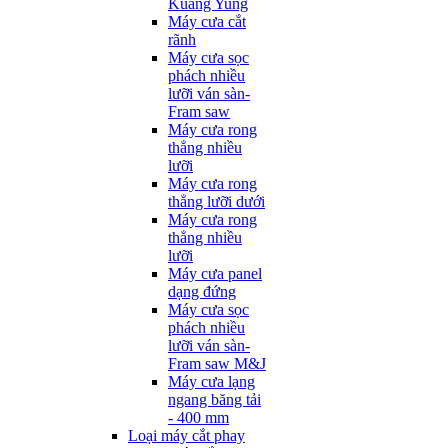
Kuang Yung
Máy cưa cắt
rãnh
Máy cưa sọc
phách nhiều
lưỡi ván sàn-
Fram saw
Máy cưa rong
thẳng nhiều
lưỡi
Máy cưa rong
thẳng lưỡi dưới
Máy cưa rong
thẳng nhiều
lưỡi
Máy cưa panel
dạng đứng
Máy cưa sọc
phách nhiều
lưỡi ván sàn-
Fram saw M&J
Máy cưa lạng
ngang băng tải
- 400 mm
Loại máy cắt phay