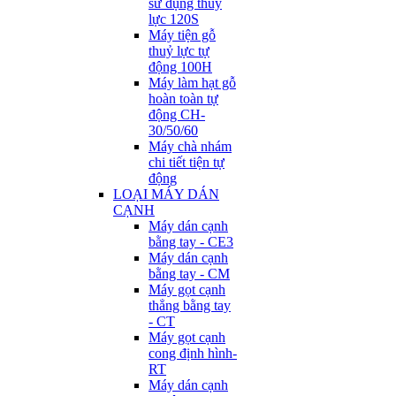
sử dụng thuỷ
lực 120S
Máy tiện gỗ
thuỷ lực tự
động 100H
Máy làm hạt gỗ
hoàn toàn tự
động CH-
30/50/60
Máy chà nhám
chi tiết tiện tự
động
LOẠI MÁY DÁN
CẠNH
Máy dán cạnh
bằng tay - CE3
Máy dán cạnh
bằng tay - CM
Máy gọt cạnh
thẳng bằng tay
- CT
Máy gọt cạnh
cong định hình-
RT
Máy dán cạnh