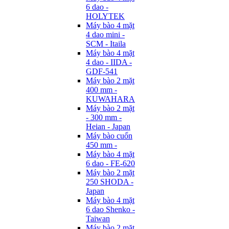
6 dao -
HOLYTEK
Máy bào 4 mặt
4 dao mini -
SCM - Itaila
Máy bào 4 mặt
4 dao - IIDA -
GDF-541
Máy bào 2 mặt
400 mm -
KUWAHARA
Máy bào 2 mặt
- 300 mm -
Heian - Japan
Máy bào cuốn
450 mm -
Máy bào 4 mặt
6 dao - FE-620
Máy bào 2 mặt
250 SHODA -
Japan
Máy bào 4 mặt
6 dao Shenko -
Taiwan
Máy bào 2 mặt