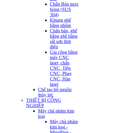
Chân Bàn inox
bóng (SUS
304)
Khung ghế
bằng nhôm
Chân bàn, ghế
bằng ghê bằng
sất sơn tĩnh
điện
Gia công bằng
máy CNC
laser, chấn
CNC, Tiện
CNC, Phay
CNC, Hàn
laser
Chế tạo bộ nguồn
thủy lực
THIẾT BỊ CÔNG
NGHIỆP
Máy chà nhám kim
loại
Máy chà nhám
kim loại -
MingPing -