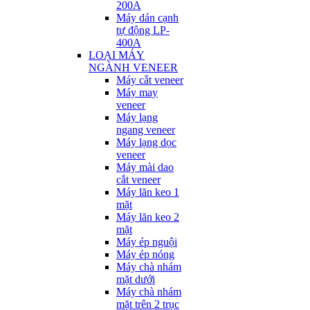
200A
Máy dán cạnh
tự động LP-
400A
LOẠI MÁY
NGÀNH VENEER
Máy cắt veneer
Máy may
veneer
Máy lạng
ngang veneer
Máy lạng dọc
veneer
Máy mài dao
cắt veneer
Máy lăn keo 1
mặt
Máy lăn keo 2
mặt
Máy ép nguội
Máy ép nóng
Máy chà nhám
mặt dưới
Máy chà nhám
mặt trên 2 trục