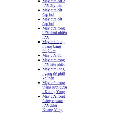
Máy cưa cắt 2
lưỡi đẩy bàn
Máy cưa cắt
đạp hơi
Máy cưa cắt
đạp hơi
Máy cưa rong
lưỡi dưới nhiều
lưỡi
Máy cưa lọng
ngang bằng
thuỷ lực
Máy cưa đu
Máy cưa rong
lưỡi trên nhiều
Máy cưa lọng
ngang đè phôi
khí nén
Máy cưa rong
thẳng lưỡi dưới
- Kuang Yung
Máy cưa rong
thẳng ripsaw
lưỡi dưới -
Kuang Yung