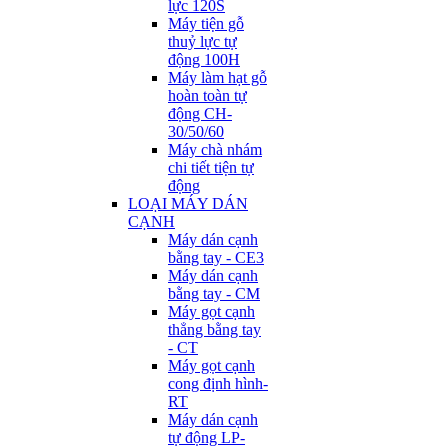
lực 120S
Máy tiện gỗ
thuỷ lực tự
động 100H
Máy làm hạt gỗ
hoàn toàn tự
động CH-
30/50/60
Máy chà nhám
chi tiết tiện tự
động
LOẠI MÁY DÁN
CẠNH
Máy dán cạnh
bằng tay - CE3
Máy dán cạnh
bằng tay - CM
Máy gọt cạnh
thẳng bằng tay
- CT
Máy gọt cạnh
cong định hình-
RT
Máy dán cạnh
tự động LP-