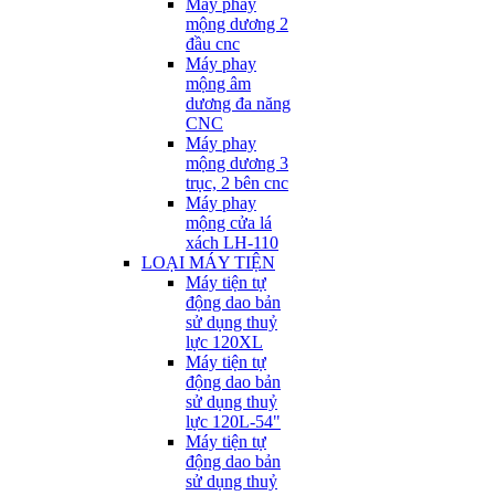
Máy phay
mộng dương 2
đầu cnc
Máy phay
mộng âm
dương đa năng
CNC
Máy phay
mộng dương 3
trục, 2 bên cnc
Máy phay
mộng cửa lá
xách LH-110
LOẠI MÁY TIỆN
Máy tiện tự
động dao bản
sử dụng thuỷ
lực 120XL
Máy tiện tự
động dao bản
sử dụng thuỷ
lực 120L-54"
Máy tiện tự
động dao bản
sử dụng thuỷ