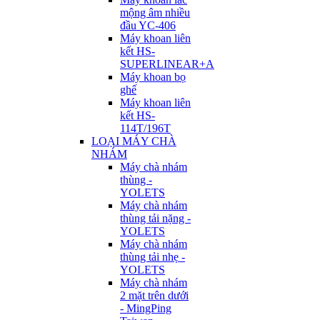
mộng âm nhiều
đầu YC-406
Máy khoan liên
kết HS-
SUPERLINEAR+A
Máy khoan bọ
ghế
Máy khoan liên
kết HS-
114T/196T
LOẠI MÁY CHÀ
NHÁM
Máy chà nhám
thùng -
YOLETS
Máy chà nhám
thùng tải nặng -
YOLETS
Máy chà nhám
thùng tải nhẹ -
YOLETS
Máy chà nhám
2 mặt trên dưới
- MingPing