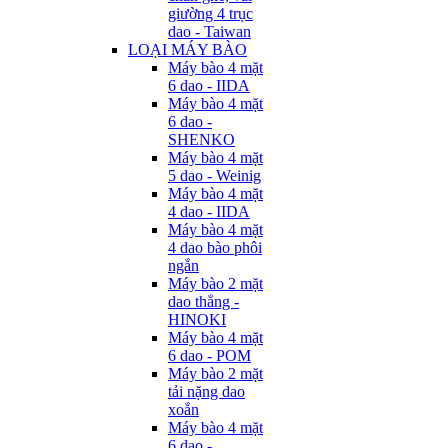
giường 4 trục
dao - Taiwan
LOẠI MÁY BÀO
Máy bào 4 mặt
6 dao - IIDA
Máy bào 4 mặt
6 dao -
SHENKO
Máy bào 4 mặt
5 dao - Weinig
Máy bào 4 mặt
4 dao - IIDA
Máy bào 4 mặt
4 dao bào phôi
ngắn
Máy bào 2 mặt
dao thẳng -
HINOKI
Máy bào 4 mặt
6 dao - POM
Máy bào 2 mặt
tải nặng dao
xoắn
Máy bào 4 mặt
6 dao -