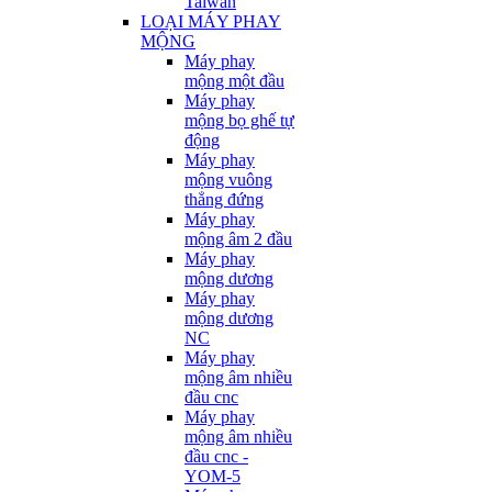
Taiwan
LOẠI MÁY PHAY
MỘNG
Máy phay
mộng một đầu
Máy phay
mộng bọ ghế tự
động
Máy phay
mộng vuông
thẳng đứng
Máy phay
mộng âm 2 đầu
Máy phay
mộng dương
Máy phay
mộng dương
NC
Máy phay
mộng âm nhiều
đầu cnc
Máy phay
mộng âm nhiều
đầu cnc -
YOM-5