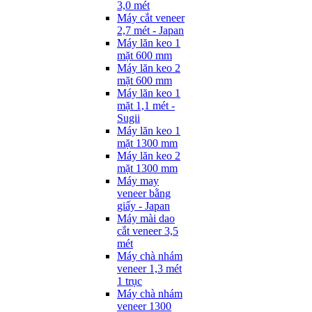
3,0 mét
Máy cắt veneer
2,7 mét - Japan
Máy lăn keo 1
mặt 600 mm
Máy lăn keo 2
mặt 600 mm
Máy lăn keo 1
mặt 1,1 mét -
Sugii
Máy lăn keo 1
mặt 1300 mm
Máy lăn keo 2
mặt 1300 mm
Máy may
veneer bằng
giấy - Japan
Máy mài dao
cắt veneer 3,5
mét
Máy chà nhám
veneer 1,3 mét
1 trục
Máy chà nhám
veneer 1300