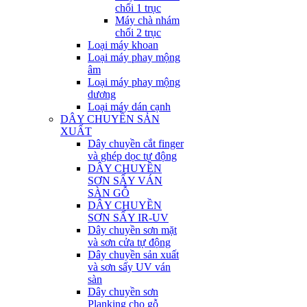
chổi 1 trục
Máy chà nhám
chổi 2 trục
Loại máy khoan
Loại máy phay mộng
âm
Loại máy phay mộng
dương
Loại máy dán cạnh
DÂY CHUYỀN SẢN
XUẤT
Dây chuyền cắt finger
và ghép dọc tự động
DÂY CHUYỀN
SƠN SẤY VÁN
SÀN GỖ
DÂY CHUYỀN
SƠN SẤY IR-UV
Dây chuyền sơn mặt
và sơn cửa tự động
Dây chuyền sản xuất
và sơn sấy UV ván
sàn
Dây chuyền sơn
Planking cho gỗ