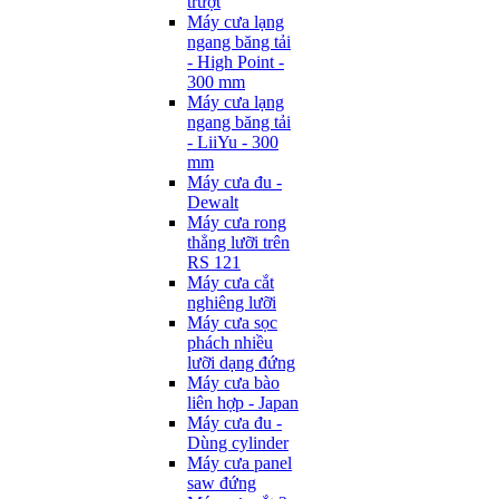
trượt
Máy cưa lạng
ngang băng tải
- High Point -
300 mm
Máy cưa lạng
ngang băng tải
- LiiYu - 300
mm
Máy cưa đu -
Dewalt
Máy cưa rong
thẳng lưỡi trên
RS 121
Máy cưa cắt
nghiêng lưỡi
Máy cưa sọc
phách nhiều
lưỡi dạng đứng
Máy cưa bào
liên hợp - Japan
Máy cưa đu -
Dùng cylinder
Máy cưa panel
saw đứng