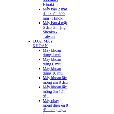
Hinoki
Máy bào 2 mặt
dao xoắn 600
mm - Hinoki
Máy bào 4 mặt
6 dao tải nặng -
Shenko -
Taiwan
LOẠI MÁY
KHOAN
Máy khoan
đứng 1 mũi
Máy khoan
đứng 6 mũi
Máy khoan
đứng 16 mũi
Máy khoan lắc
mộng âm 8 đầu
Máy khoan lắc
mộng âm 12
đầu
Máy phay
mộng đuôi én 8
đầu bằng tay -