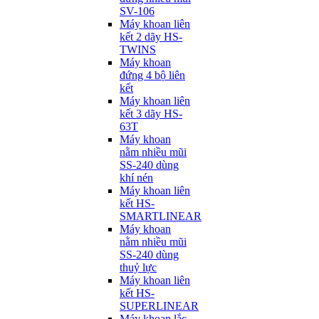
SV-106
Máy khoan liên
kết 2 dãy HS-
TWINS
Máy khoan
đứng 4 bộ liên
kết
Máy khoan liên
kết 3 dãy HS-
63T
Máy khoan
nằm nhiều mũi
SS-240 dùng
khí nén
Máy khoan liên
kết HS-
SMARTLINEAR
Máy khoan
nằm nhiều mũi
SS-240 dùng
thuỷ lực
Máy khoan liên
kết HS-
SUPERLINEAR
Máy khoan lắc