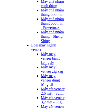
Máy chà nhám
cạnh đứng
Máy chà nhám
thùng 600 mm
Máy chà nhám
thùng 600 mm
- Powermax
Máy chà nhám
thùng - Sheng
Shing
Loại máy ngành
veneer
Máy may
veneer bằng
keo giấy
Máy may
veneer zig zag
Máy may
veneer dùng
băng tải
Máy cắt veneer
2,6 mét - Sugii
Máy cắt veneer
3,2 mét - Sugii
Máy cắt veneer