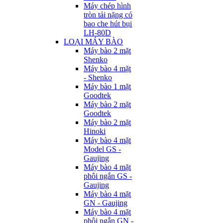
Máy chép hình
tròn tải nặng có
bao che hút bụi
LH-80D
LOẠI MÁY BÀO
Máy bào 2 mặt
Shenko
Máy bào 4 mặt
- Shenko
Máy bào 1 mặt
Goodtek
Máy bào 2 mặt
Goodtek
Máy bào 2 mặt
Hinoki
Máy bào 4 mặt
Model GS -
Gaujing
Máy bào 4 mặt
phôi ngắn GS -
Gaujing
Máy bào 4 mặt
GN - Gaujing
Máy bào 4 mặt
phôi ngắn GN -