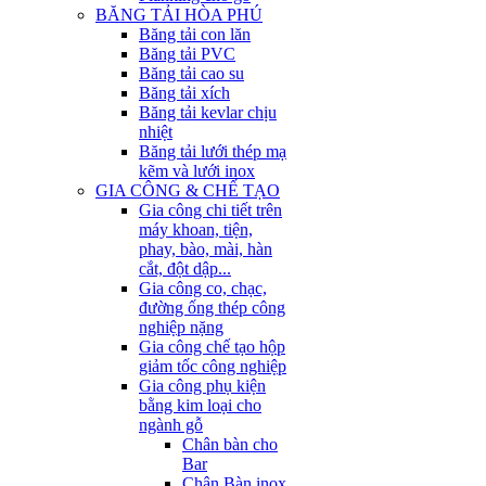
BĂNG TẢI HÒA PHÚ
Băng tải con lăn
Băng tải PVC
Băng tải cao su
Băng tải xích
Băng tải kevlar chịu
nhiệt
Băng tải lưới thép mạ
kẽm và lưới inox
GIA CÔNG & CHẾ TẠO
Gia công chi tiết trên
máy khoan, tiện,
phay, bào, mài, hàn
cắt, đột dập...
Gia công co, chạc,
đường ống thép công
nghiệp nặng
Gia công chế tạo hộp
giảm tốc công nghiệp
Gia công phụ kiện
bằng kim loại cho
ngành gỗ
Chân bàn cho
Bar
Chân Bàn inox