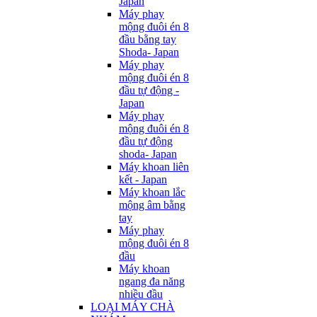
Japan
Máy phay
mộng đuôi én 8
đầu bằng tay
Shoda- Japan
Máy phay
mộng đuôi én 8
đầu tự động -
Japan
Máy phay
mộng đuôi én 8
đầu tự động
shoda- Japan
Máy khoan liên
kết - Japan
Máy khoan lắc
mộng âm bằng
tay
Máy phay
mộng đuôi én 8
đầu
Máy khoan
ngang đa năng
nhiều đầu
LOẠI MÁY CHÀ