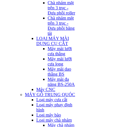
Chà nhám mặt
trên 3 trục -
Đưa phôi roller
Chà nhám mặt
trên 3 trục -
Đưa phôi băng
tải
LOẠI MÁY MÀI
DỤNG CỤ CẮT
Máy mài lưỡi
cưa thẳng
Máy mài lưỡi
cưa lọng
Máy mài dao
thẳng BS
Máy mài đa
năng BS-250A
Máy CNC
MÁY GỖ TRUNG QUÓC
Loại máy cưa cắt
Loại máy phay định
hình
Loại máy bào
Loại máy chà nhám
Máy chà nhám