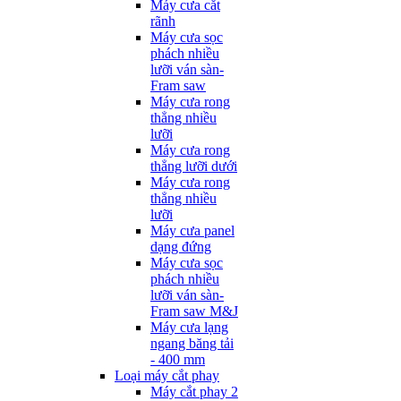
Máy cưa cắt
rãnh
Máy cưa sọc
phách nhiều
lưỡi ván sàn-
Fram saw
Máy cưa rong
thẳng nhiều
lưỡi
Máy cưa rong
thẳng lưỡi dưới
Máy cưa rong
thẳng nhiều
lưỡi
Máy cưa panel
dạng đứng
Máy cưa sọc
phách nhiều
lưỡi ván sàn-
Fram saw M&J
Máy cưa lạng
ngang băng tải
- 400 mm
Loại máy cắt phay
Máy cắt phay 2