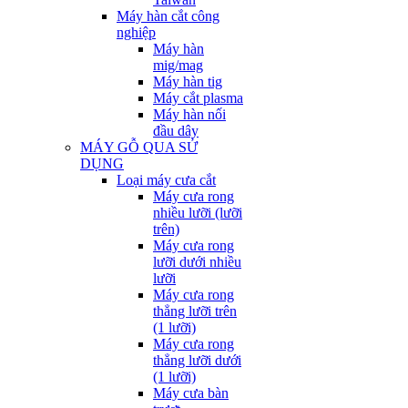
Máy hàn cắt công
nghiệp
Máy hàn
mig/mag
Máy hàn tig
Máy cắt plasma
Máy hàn nối
đầu dây
MÁY GỖ QUA SỬ
DỤNG
Loại máy cưa cắt
Máy cưa rong
nhiều lưỡi (lưỡi
trên)
Máy cưa rong
lưỡi dưới nhiều
lưỡi
Máy cưa rong
thẳng lưỡi trên
(1 lưỡi)
Máy cưa rong
thẳng lưỡi dưới
(1 lưỡi)
Máy cưa bàn