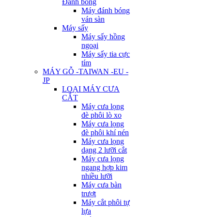
Đánh bóng
Máy đánh bóng
ván sàn
Máy sấy
Máy sấy hồng
ngoại
Máy sấy tia cực
tím
MÁY GỖ -TAIWAN -EU -
JP
LOẠI MÁY CƯA
CẮT
Máy cưa lọng
đè phôi lò xo
Máy cưa lọng
đè phôi khí nén
Máy cưa lọng
dạng 2 lưỡi cắt
Máy cưa lọng
ngang hợp kim
nhiều lưỡi
Máy cưa bàn
trượt
Máy cắt phôi tự
lựa