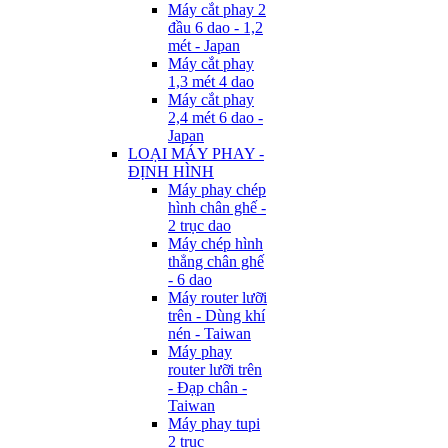
Máy cắt phay 2
đầu 6 dao - 1,2
mét - Japan
Máy cắt phay
1,3 mét 4 dao
Máy cắt phay
2,4 mét 6 dao -
Japan
LOẠI MÁY PHAY -
ĐỊNH HÌNH
Máy phay chép
hình chân ghế -
2 trục dao
Máy chép hình
thẳng chân ghế
- 6 dao
Máy router lưỡi
trên - Dùng khí
nén - Taiwan
Máy phay
router lưỡi trên
- Đạp chân -
Taiwan
Máy phay tupi
2 trục