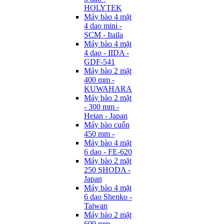
HOLYTEK
Máy bào 4 mặt
4 dao mini -
SCM - Itaila
Máy bào 4 mặt
4 dao - IIDA -
GDF-541
Máy bào 2 mặt
400 mm -
KUWAHARA
Máy bào 2 mặt
- 300 mm -
Heian - Japan
Máy bào cuốn
450 mm -
Máy bào 4 mặt
6 dao - FE-620
Máy bào 2 mặt
250 SHODA -
Japan
Máy bào 4 mặt
6 dao Shenko -
Taiwan
Máy bào 2 mặt
600 mm -