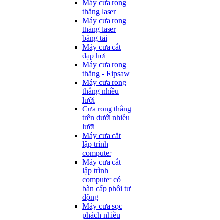
Máy cưa rong
thẳng laser
Máy cưa rong
thẳng laser
băng tải
Máy cưa cắt
đạp hơi
Máy cưa rong
thẳng - Ripsaw
Máy cưa rong
thẳng nhiều
lưỡi
Cưa rong thẳng
trên dưới nhiều
lưỡi
Máy cưa cắt
lập trình
computer
Máy cưa cắt
lập trình
computer có
bàn cấp phôi tự
động
Máy cưa sọc
phách nhiều