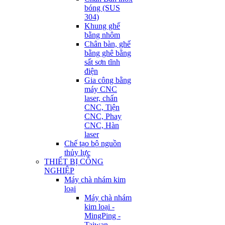
bóng (SUS
304)
Khung ghế
bằng nhôm
Chân bàn, ghế
bằng ghê bằng
sất sơn tĩnh
điện
Gia công bằng
máy CNC
laser, chấn
CNC, Tiện
CNC, Phay
CNC, Hàn
laser
Chế tạo bộ nguồn
thủy lực
THIẾT BỊ CÔNG
NGHIỆP
Máy chà nhám kim
loại
Máy chà nhám
kim loại -
MingPing -
Taiwan