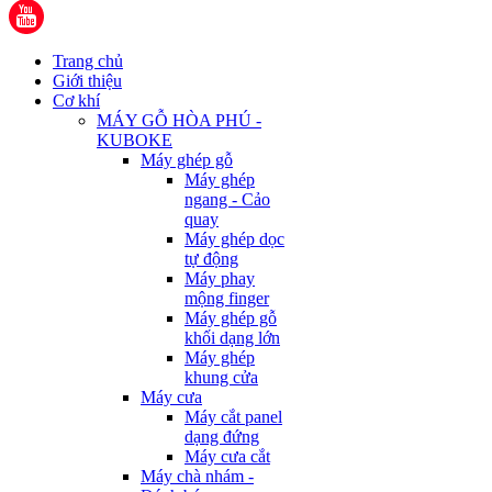
Trang chủ
Giới thiệu
Cơ khí
MÁY GỖ HÒA PHÚ -
KUBOKE
Máy ghép gỗ
Máy ghép
ngang - Cảo
quay
Máy ghép dọc
tự động
Máy phay
mộng finger
Máy ghép gỗ
khối dạng lớn
Máy ghép
khung cửa
Máy cưa
Máy cắt panel
dạng đứng
Máy cưa cắt
Máy chà nhám -