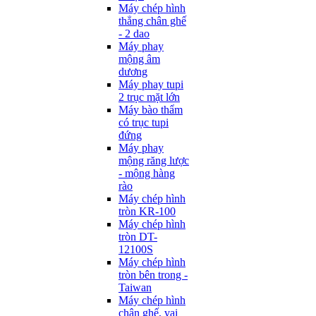
Máy chép hình
thẳng chân ghế
- 2 dao
Máy phay
mộng âm
dương
Máy phay tupi
2 trục mặt lớn
Máy bào thẩm
có trục tupi
đứng
Máy phay
mộng răng lược
- mộng hàng
rào
Máy chép hình
tròn KR-100
Máy chép hình
tròn DT-
12100S
Máy chép hình
tròn bên trong -
Taiwan
Máy chép hình
chân ghế, vai