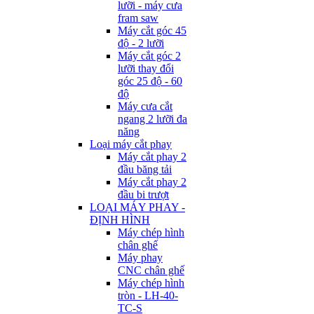
lưỡi - máy cưa
fram saw
Máy cắt góc 45
độ - 2 lưỡi
Máy cắt góc 2
lưỡi thay đổi
góc 25 độ - 60
độ
Máy cưa cắt
ngang 2 lưỡi đa
năng
Loại máy cắt phay
Máy cắt phay 2
đầu băng tải
Máy cắt phay 2
đầu bi trượt
LOẠI MÁY PHAY -
ĐỊNH HÌNH
Máy chép hình
chân ghế
Máy phay
CNC chân ghế
Máy chép hình
tròn - LH-40-
TC-S