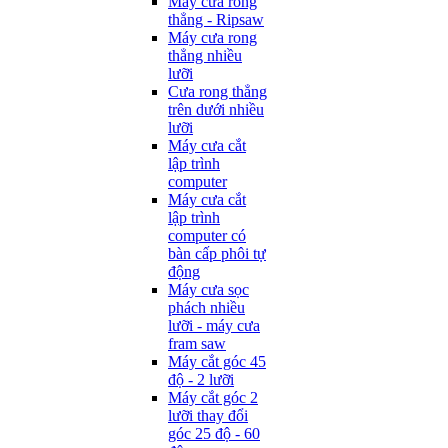
Máy cưa rong
thẳng - Ripsaw
Máy cưa rong
thẳng nhiều
lưỡi
Cưa rong thẳng
trên dưới nhiều
lưỡi
Máy cưa cắt
lập trình
computer
Máy cưa cắt
lập trình
computer có
bàn cấp phôi tự
động
Máy cưa sọc
phách nhiều
lưỡi - máy cưa
fram saw
Máy cắt góc 45
độ - 2 lưỡi
Máy cắt góc 2
lưỡi thay đổi
góc 25 độ - 60