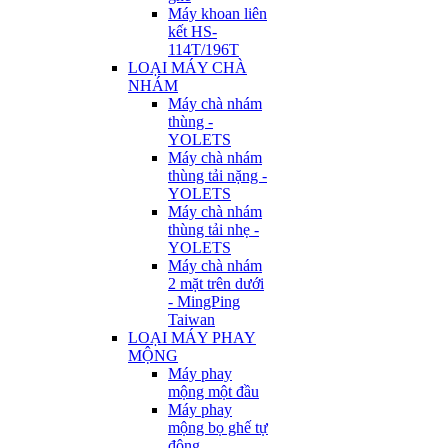
Máy khoan liên
kết HS-
114T/196T
LOẠI MÁY CHÀ
NHÁM
Máy chà nhám
thùng -
YOLETS
Máy chà nhám
thùng tải nặng -
YOLETS
Máy chà nhám
thùng tải nhẹ -
YOLETS
Máy chà nhám
2 mặt trên dưới
- MingPing
Taiwan
LOẠI MÁY PHAY
MỘNG
Máy phay
mộng một đầu
Máy phay
mộng bọ ghế tự
động