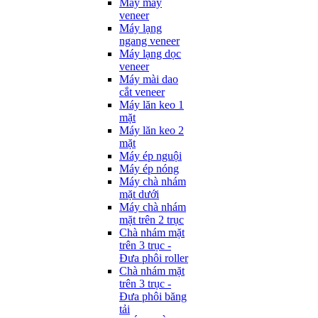
Máy may
veneer
Máy lạng
ngang veneer
Máy lạng dọc
veneer
Máy mài dao
cắt veneer
Máy lăn keo 1
mặt
Máy lăn keo 2
mặt
Máy ép nguội
Máy ép nóng
Máy chà nhám
mặt dưới
Máy chà nhám
mặt trên 2 trục
Chà nhám mặt
trên 3 trục -
Đưa phôi roller
Chà nhám mặt
trên 3 trục -
Đưa phôi băng
tải