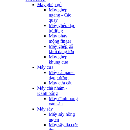
Máy ghép gỗ
Máy ghép
ngang - Cảo
quay
Máy ghép dọc
tự động
Máy phay
mộng finger
Máy ghép gỗ
khối dạng lớn
Máy ghép
khung cửa
Máy cưa
Máy cắt panel
dạng đứng
Máy cưa cắt
Máy chà nhám -
Đánh bóng
Máy đánh bóng
ván sàn
Máy sấy
Máy sấy hồng
ngoại
Máy sấy tia cực
tím