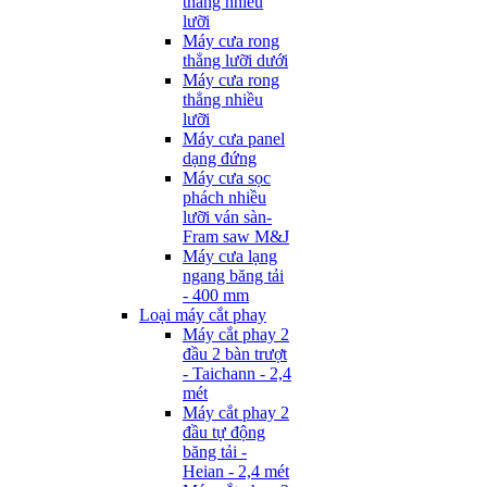
thẳng nhiều
lưỡi
Máy cưa rong
thẳng lưỡi dưới
Máy cưa rong
thẳng nhiều
lưỡi
Máy cưa panel
dạng đứng
Máy cưa sọc
phách nhiều
lưỡi ván sàn-
Fram saw M&J
Máy cưa lạng
ngang băng tải
- 400 mm
Loại máy cắt phay
Máy cắt phay 2
đầu 2 bàn trượt
- Taichann - 2,4
mét
Máy cắt phay 2
đầu tự động
băng tải -
Heian - 2,4 mét