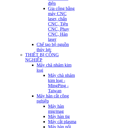
điện
Gia công bằng
máy CNC
laser, chấn
CNC, Tiện
CNC, Phay
CNC, Hàn
laser
Chế tạo bộ nguồn
thủy lực
THIẾT BỊ CÔNG
NGHIỆP
Máy chà nhám kim
loại
Máy chà nhám
kim loại -
MingPing -
Taiwan
Máy hàn cắt công
nghiệp
Máy hàn
mig/mag
Máy hàn tig
Máy cắt plasma
Máy hàn nối