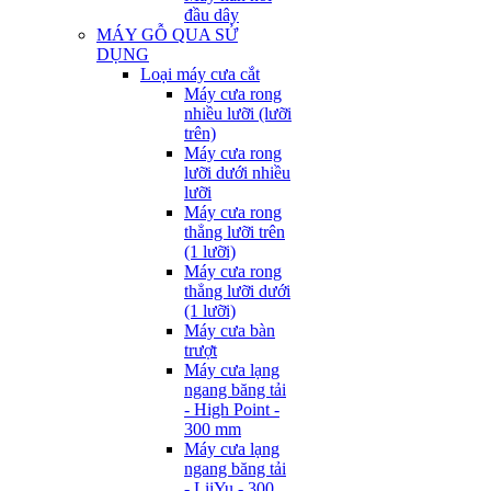
đầu dây
MÁY GỖ QUA SỬ
DỤNG
Loại máy cưa cắt
Máy cưa rong
nhiều lưỡi (lưỡi
trên)
Máy cưa rong
lưỡi dưới nhiều
lưỡi
Máy cưa rong
thẳng lưỡi trên
(1 lưỡi)
Máy cưa rong
thẳng lưỡi dưới
(1 lưỡi)
Máy cưa bàn
trượt
Máy cưa lạng
ngang băng tải
- High Point -
300 mm
Máy cưa lạng
ngang băng tải
- LiiYu - 300