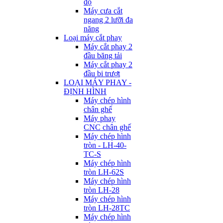
độ
Máy cưa cắt
ngang 2 lưỡi đa
năng
Loại máy cắt phay
Máy cắt phay 2
đầu băng tải
Máy cắt phay 2
đầu bi trượt
LOẠI MÁY PHAY -
ĐỊNH HÌNH
Máy chép hình
chân ghế
Máy phay
CNC chân ghế
Máy chép hình
tròn - LH-40-
TC-S
Máy chép hình
tròn LH-62S
Máy chép hình
tròn LH-28
Máy chép hình
tròn LH-28TC
Máy chép hình