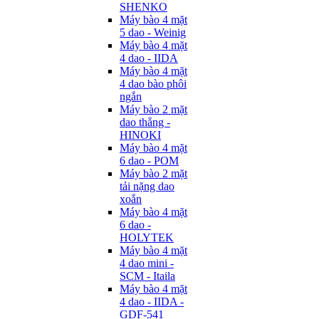
SHENKO
Máy bào 4 mặt
5 dao - Weinig
Máy bào 4 mặt
4 dao - IIDA
Máy bào 4 mặt
4 dao bào phôi
ngắn
Máy bào 2 mặt
dao thẳng -
HINOKI
Máy bào 4 mặt
6 dao - POM
Máy bào 2 mặt
tải nặng dao
xoắn
Máy bào 4 mặt
6 dao -
HOLYTEK
Máy bào 4 mặt
4 dao mini -
SCM - Itaila
Máy bào 4 mặt
4 dao - IIDA -
GDF-541