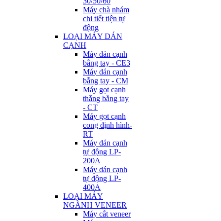
30/50/60
Máy chà nhám
chi tiết tiện tự
động
LOẠI MÁY DÁN
CẠNH
Máy dán cạnh
bằng tay - CE3
Máy dán cạnh
bằng tay - CM
Máy gọt cạnh
thẳng bằng tay
- CT
Máy gọt cạnh
cong định hình-
RT
Máy dán cạnh
tự động LP-
200A
Máy dán cạnh
tự động LP-
400A
LOẠI MÁY
NGÀNH VENEER
Máy cắt veneer