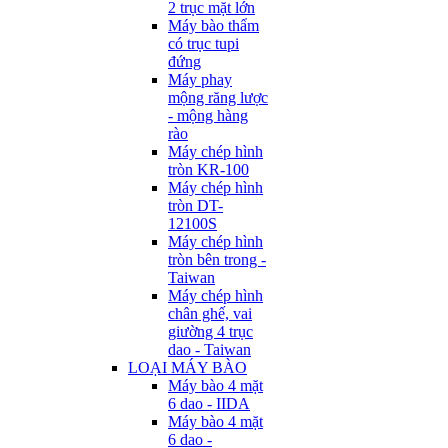
2 trục mặt lớn
Máy bào thẩm
có trục tupi
đứng
Máy phay
mộng răng lược
- mộng hàng
rào
Máy chép hình
tròn KR-100
Máy chép hình
tròn DT-
12100S
Máy chép hình
tròn bên trong -
Taiwan
Máy chép hình
chân ghế, vai
giường 4 trục
dao - Taiwan
LOẠI MÁY BÀO
Máy bào 4 mặt
6 dao - IIDA
Máy bào 4 mặt
6 dao -