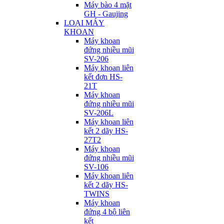
Máy bào 4 mặt
GH - Gaujing
LOẠI MÁY
KHOAN
Máy khoan
đứng nhiều mũi
SV-206
Máy khoan liên
kết đơn HS-
21T
Máy khoan
đứng nhiều mũi
SV-206L
Máy khoan liên
kết 2 dãy HS-
27T2
Máy khoan
đứng nhiều mũi
SV-106
Máy khoan liên
kết 2 dãy HS-
TWINS
Máy khoan
đứng 4 bộ liên
kết