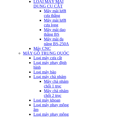
LOẠI MÁY MÀI
DỤNG CỤ CẮT
Máy mài lưỡi
cưa thẳng
Máy mài lưỡi
cưa lọng
Máy mài dao
thẳng BS
Máy mài đa
năng BS-250A
Máy CNC
MÁY GỖ TRUNG QUÓC
Loại máy cưa cắt
Loại máy phay định
hình
Loại máy bào
Loại máy chà nhám
Máy chà nhám
chổi 1 trục
Máy chà nhám
chổi 2 trục
Loại máy khoan
Loại máy phay mộng
âm
Loại máy phay mộng