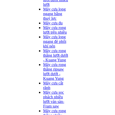
lưỡi
Máy cưa lọng
ngang bằng
thuỷ lực
Máy cưa đu
Máy cưa rong
lưỡi trên nhiều
Máy cưa lọng
ngang đè phôi
khí nén
Máy cưa rong
thẳng lưỡi dưới
- Kuang Yung
Máy cưa rong
thẳng ripsaw
lưỡi dưới -
Kuang Yung
Máy cưa cắt
rãnh
Máy cưa sọc
phách nhiều
lưỡi ván sàn-
Fram saw
Máy cưa rong