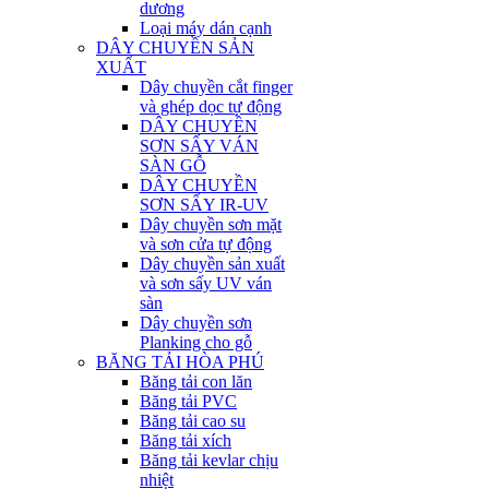
dương
Loại máy dán cạnh
DÂY CHUYỀN SẢN
XUẤT
Dây chuyền cắt finger
và ghép dọc tự động
DÂY CHUYỀN
SƠN SẤY VÁN
SÀN GỖ
DÂY CHUYỀN
SƠN SẤY IR-UV
Dây chuyền sơn mặt
và sơn cửa tự động
Dây chuyền sản xuất
và sơn sấy UV ván
sàn
Dây chuyền sơn
Planking cho gỗ
BĂNG TẢI HÒA PHÚ
Băng tải con lăn
Băng tải PVC
Băng tải cao su
Băng tải xích
Băng tải kevlar chịu
nhiệt