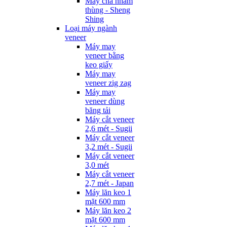
Máy chà nhám
thùng - Sheng
Shing
Loại máy ngành
veneer
Máy may
veneer bằng
keo giấy
Máy may
veneer zig zag
Máy may
veneer dùng
băng tải
Máy cắt veneer
2,6 mét - Sugii
Máy cắt veneer
3,2 mét - Sugii
Máy cắt veneer
3,0 mét
Máy cắt veneer
2,7 mét - Japan
Máy lăn keo 1
mặt 600 mm
Máy lăn keo 2
mặt 600 mm