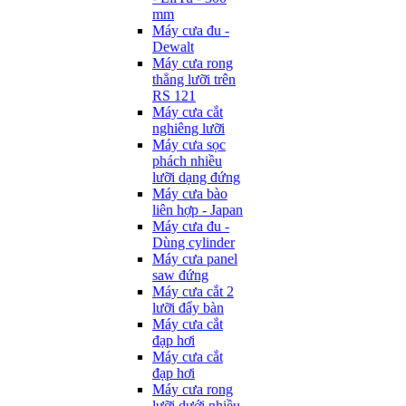
mm
Máy cưa đu -
Dewalt
Máy cưa rong
thẳng lưỡi trên
RS 121
Máy cưa cắt
nghiêng lưỡi
Máy cưa sọc
phách nhiều
lưỡi dạng đứng
Máy cưa bào
liên hợp - Japan
Máy cưa đu -
Dùng cylinder
Máy cưa panel
saw đứng
Máy cưa cắt 2
lưỡi đẩy bàn
Máy cưa cắt
đạp hơi
Máy cưa cắt
đạp hơi
Máy cưa rong
lưỡi dưới nhiều