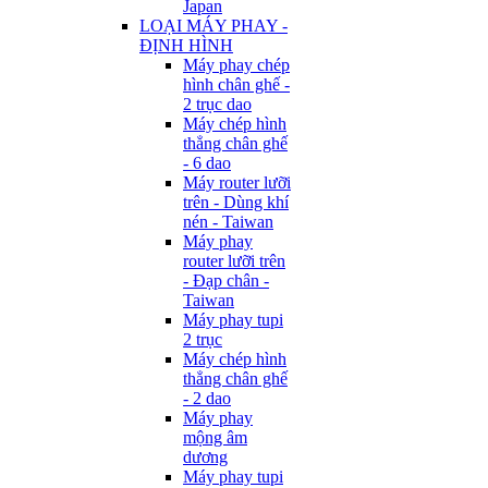
Japan
LOẠI MÁY PHAY -
ĐỊNH HÌNH
Máy phay chép
hình chân ghế -
2 trục dao
Máy chép hình
thẳng chân ghế
- 6 dao
Máy router lưỡi
trên - Dùng khí
nén - Taiwan
Máy phay
router lưỡi trên
- Đạp chân -
Taiwan
Máy phay tupi
2 trục
Máy chép hình
thẳng chân ghế
- 2 dao
Máy phay
mộng âm
dương
Máy phay tupi