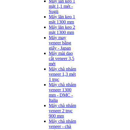
Máy lăn keo 1
mặt 1,1 mét -
Sugii
Máy lăn keo 1
mặt 1300 mm
Máy lăn keo 2
mặt 1300 mm
Máy may
veneer bằng
giấy - Japan
Máy mài dao
cắt veneer 3,5
mét
Máy chà nhám
veneer 1,3 mét
1 trục
Máy chà nhám
veneer 1300
mm - DMC -
Italia
Máy chà nhám
veneer 2 trục
900 mm
Máy chà nhám
veneer - chà