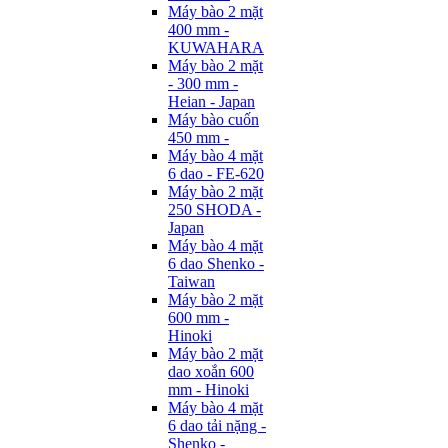
Máy bào 2 mặt
400 mm -
KUWAHARA
Máy bào 2 mặt
- 300 mm -
Heian - Japan
Máy bào cuốn
450 mm -
Máy bào 4 mặt
6 dao - FE-620
Máy bào 2 mặt
250 SHODA -
Japan
Máy bào 4 mặt
6 dao Shenko -
Taiwan
Máy bào 2 mặt
600 mm -
Hinoki
Máy bào 2 mặt
dao xoắn 600
mm - Hinoki
Máy bào 4 mặt
6 dao tải nặng -
Shenko -