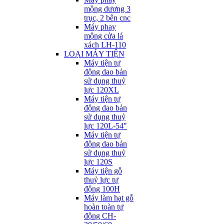
mộng dương 3
trục, 2 bên cnc
Máy phay
mộng cửa lá
xách LH-110
LOẠI MÁY TIỆN
Máy tiện tự
động dao bản
sử dụng thuỷ
lực 120XL
Máy tiện tự
động dao bản
sử dụng thuỷ
lực 120L-54"
Máy tiện tự
động dao bản
sử dụng thuỷ
lực 120S
Máy tiện gỗ
thuỷ lực tự
động 100H
Máy làm hạt gỗ
hoàn toàn tự
động CH-