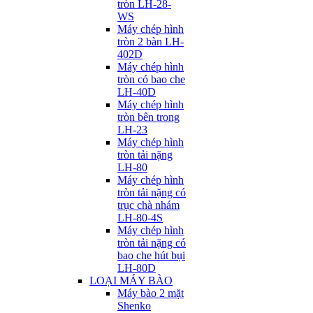
tròn LH-28-
WS
Máy chép hình
tròn 2 bàn LH-
402D
Máy chép hình
tròn có bao che
LH-40D
Máy chép hình
tròn bên trong
LH-23
Máy chép hình
tròn tải nặng
LH-80
Máy chép hình
tròn tải nặng có
trục chà nhám
LH-80-4S
Máy chép hình
tròn tải nặng có
bao che hút bụi
LH-80D
LOẠI MÁY BÀO
Máy bào 2 mặt
Shenko