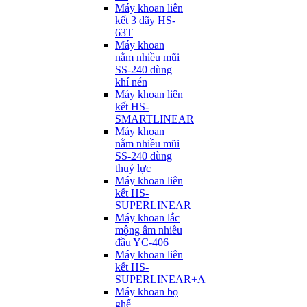
Máy khoan liên
kết 3 dãy HS-
63T
Máy khoan
nằm nhiều mũi
SS-240 dùng
khí nén
Máy khoan liên
kết HS-
SMARTLINEAR
Máy khoan
nằm nhiều mũi
SS-240 dùng
thuỷ lực
Máy khoan liên
kết HS-
SUPERLINEAR
Máy khoan lắc
mộng âm nhiều
đầu YC-406
Máy khoan liên
kết HS-
SUPERLINEAR+A
Máy khoan bọ
ghế