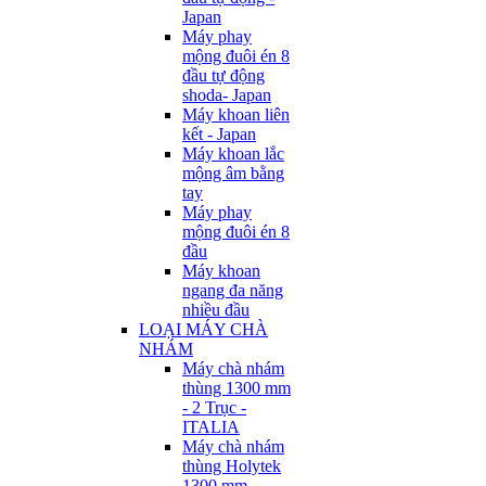
Japan
Máy phay
mộng đuôi én 8
đầu tự động
shoda- Japan
Máy khoan liên
kết - Japan
Máy khoan lắc
mộng âm bằng
tay
Máy phay
mộng đuôi én 8
đầu
Máy khoan
ngang đa năng
nhiều đầu
LOẠI MÁY CHÀ
NHÁM
Máy chà nhám
thùng 1300 mm
- 2 Trục -
ITALIA
Máy chà nhám
thùng Holytek
1300 mm