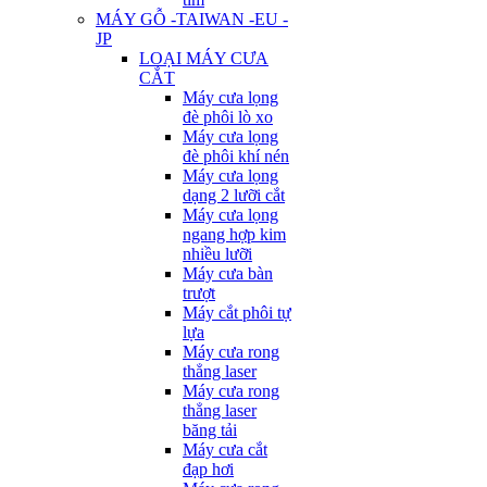
MÁY GỖ -TAIWAN -EU -
JP
LOẠI MÁY CƯA
CẮT
Máy cưa lọng
đè phôi lò xo
Máy cưa lọng
đè phôi khí nén
Máy cưa lọng
dạng 2 lưỡi cắt
Máy cưa lọng
ngang hợp kim
nhiều lưỡi
Máy cưa bàn
trượt
Máy cắt phôi tự
lựa
Máy cưa rong
thẳng laser
Máy cưa rong
thẳng laser
băng tải
Máy cưa cắt
đạp hơi