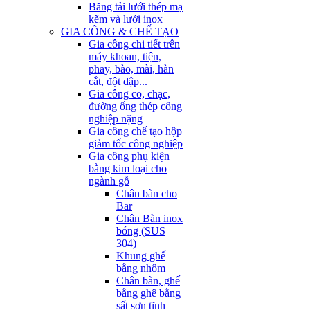
Băng tải lưới thép mạ
kẽm và lưới inox
GIA CÔNG & CHẾ TẠO
Gia công chi tiết trên
máy khoan, tiện,
phay, bào, mài, hàn
cắt, đột dập...
Gia công co, chạc,
đường ống thép công
nghiệp nặng
Gia công chế tạo hộp
giảm tốc công nghiệp
Gia công phụ kiện
bằng kim loại cho
ngành gỗ
Chân bàn cho
Bar
Chân Bàn inox
bóng (SUS
304)
Khung ghế
bằng nhôm
Chân bàn, ghế
bằng ghê bằng
sất sơn tĩnh