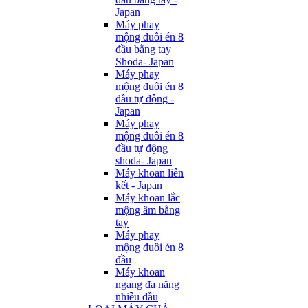
Japan
Máy phay
mộng đuôi én 8
đầu bằng tay
Shoda- Japan
Máy phay
mộng đuôi én 8
đầu tự động -
Japan
Máy phay
mộng đuôi én 8
đầu tự động
shoda- Japan
Máy khoan liên
kết - Japan
Máy khoan lắc
mộng âm bằng
tay
Máy phay
mộng đuôi én 8
đầu
Máy khoan
ngang đa năng
nhiều đầu