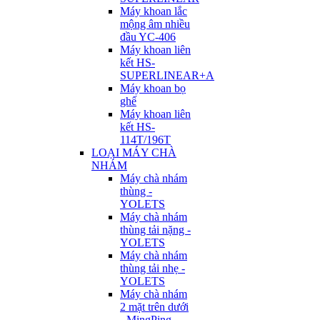
Máy khoan lắc
mộng âm nhiều
đầu YC-406
Máy khoan liên
kết HS-
SUPERLINEAR+A
Máy khoan bọ
ghế
Máy khoan liên
kết HS-
114T/196T
LOẠI MÁY CHÀ
NHÁM
Máy chà nhám
thùng -
YOLETS
Máy chà nhám
thùng tải nặng -
YOLETS
Máy chà nhám
thùng tải nhẹ -
YOLETS
Máy chà nhám
2 mặt trên dưới
- MingPing