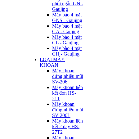
phôi ngắn GN -
Gaujing
Máy bào 4 mặt
GNS - Gaujing
Máy bào 4 mặt
GA - Gaujing
Máy bào 4 mặt
GL - Gaujing
Máy bào 4 mặt
GH - Gaujing
LOẠI MÁY
KHOAN
Máy khoan
đứng nhiều mũi
SV-206
Máy khoan liên
kết đơn HS-
21T
Máy khoan
đứng nhiều mũi
SV-206L
Máy khoan liên
kết 2 dãy HS-
27T2
Máy khoan