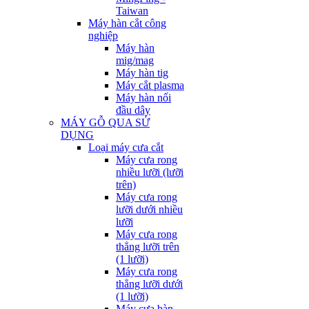
Taiwan
Máy hàn cắt công
nghiệp
Máy hàn
mig/mag
Máy hàn tig
Máy cắt plasma
Máy hàn nối
đầu dây
MÁY GỖ QUA SỬ
DỤNG
Loại máy cưa cắt
Máy cưa rong
nhiều lưỡi (lưỡi
trên)
Máy cưa rong
lưỡi dưới nhiều
lưỡi
Máy cưa rong
thẳng lưỡi trên
(1 lưỡi)
Máy cưa rong
thẳng lưỡi dưới
(1 lưỡi)
Máy cưa bàn