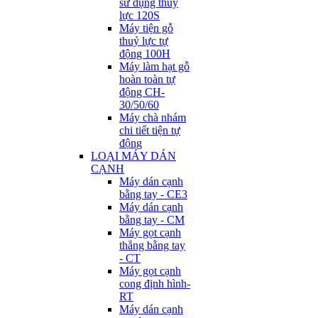
sử dụng thuỷ
lực 120S
Máy tiện gỗ
thuỷ lực tự
động 100H
Máy làm hạt gỗ
hoàn toàn tự
động CH-
30/50/60
Máy chà nhám
chi tiết tiện tự
động
LOẠI MÁY DÁN
CẠNH
Máy dán cạnh
bằng tay - CE3
Máy dán cạnh
bằng tay - CM
Máy gọt cạnh
thẳng bằng tay
- CT
Máy gọt cạnh
cong định hình-
RT
Máy dán cạnh