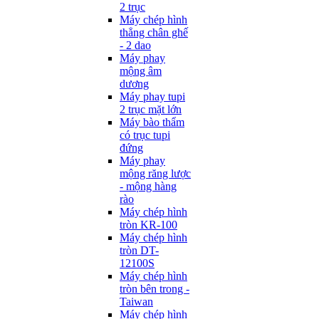
2 trục
Máy chép hình
thẳng chân ghế
- 2 dao
Máy phay
mộng âm
dương
Máy phay tupi
2 trục mặt lớn
Máy bào thẩm
có trục tupi
đứng
Máy phay
mộng răng lược
- mộng hàng
rào
Máy chép hình
tròn KR-100
Máy chép hình
tròn DT-
12100S
Máy chép hình
tròn bên trong -
Taiwan
Máy chép hình