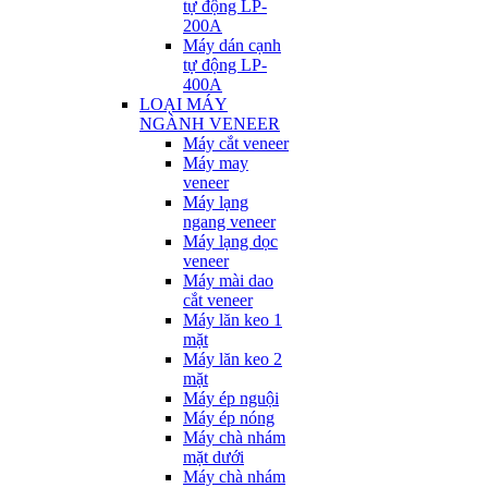
tự động LP-
200A
Máy dán cạnh
tự động LP-
400A
LOẠI MÁY
NGÀNH VENEER
Máy cắt veneer
Máy may
veneer
Máy lạng
ngang veneer
Máy lạng dọc
veneer
Máy mài dao
cắt veneer
Máy lăn keo 1
mặt
Máy lăn keo 2
mặt
Máy ép nguội
Máy ép nóng
Máy chà nhám
mặt dưới
Máy chà nhám