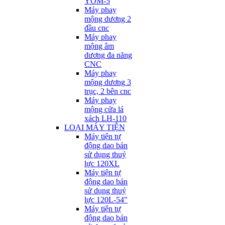
YOM-5
Máy phay
mộng dương 2
đầu cnc
Máy phay
mộng âm
dương đa năng
CNC
Máy phay
mộng dương 3
trục, 2 bên cnc
Máy phay
mộng cửa lá
xách LH-110
LOẠI MÁY TIỆN
Máy tiện tự
động dao bản
sử dụng thuỷ
lực 120XL
Máy tiện tự
động dao bản
sử dụng thuỷ
lực 120L-54"
Máy tiện tự
động dao bản