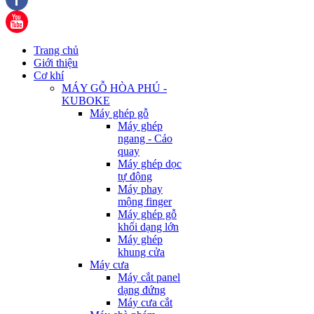
Trang chủ
Giới thiệu
Cơ khí
MÁY GỖ HÒA PHÚ -
KUBOKE
Máy ghép gỗ
Máy ghép
ngang - Cảo
quay
Máy ghép dọc
tự động
Máy phay
mộng finger
Máy ghép gỗ
khối dạng lớn
Máy ghép
khung cửa
Máy cưa
Máy cắt panel
dạng đứng
Máy cưa cắt