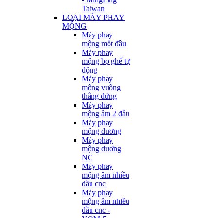
Taiwan
LOẠI MÁY PHAY
MỘNG
Máy phay
mộng một đầu
Máy phay
mộng bọ ghế tự
động
Máy phay
mộng vuông
thẳng đứng
Máy phay
mộng âm 2 đầu
Máy phay
mộng dương
Máy phay
mộng dương
NC
Máy phay
mộng âm nhiều
đầu cnc
Máy phay
mộng âm nhiều
đầu cnc -