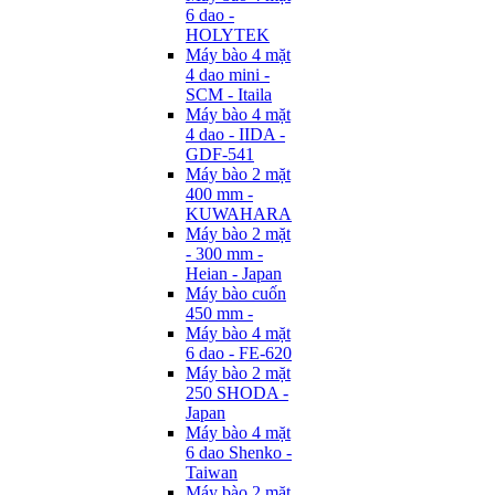
6 dao -
HOLYTEK
Máy bào 4 mặt
4 dao mini -
SCM - Itaila
Máy bào 4 mặt
4 dao - IIDA -
GDF-541
Máy bào 2 mặt
400 mm -
KUWAHARA
Máy bào 2 mặt
- 300 mm -
Heian - Japan
Máy bào cuốn
450 mm -
Máy bào 4 mặt
6 dao - FE-620
Máy bào 2 mặt
250 SHODA -
Japan
Máy bào 4 mặt
6 dao Shenko -
Taiwan
Máy bào 2 mặt