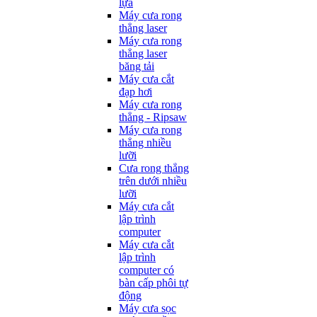
lựa
Máy cưa rong
thẳng laser
Máy cưa rong
thẳng laser
băng tải
Máy cưa cắt
đạp hơi
Máy cưa rong
thẳng - Ripsaw
Máy cưa rong
thẳng nhiều
lưỡi
Cưa rong thẳng
trên dưới nhiều
lưỡi
Máy cưa cắt
lập trình
computer
Máy cưa cắt
lập trình
computer có
bàn cấp phôi tự
động
Máy cưa sọc