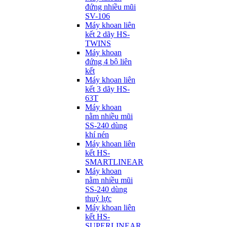
đứng nhiều mũi
SV-106
Máy khoan liên
kết 2 dãy HS-
TWINS
Máy khoan
đứng 4 bộ liên
kết
Máy khoan liên
kết 3 dãy HS-
63T
Máy khoan
nằm nhiều mũi
SS-240 dùng
khí nén
Máy khoan liên
kết HS-
SMARTLINEAR
Máy khoan
nằm nhiều mũi
SS-240 dùng
thuỷ lực
Máy khoan liên
kết HS-
SUPERLINEAR