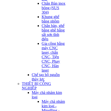
Chân Bàn inox
bóng (SUS
304)
Khung ghế
bằng nhôm
Chân bàn, ghế
bằng ghê bằng
sất sơn tĩnh
điện
Gia công bằng
máy CNC
laser, chấn
CNC, Tiện
CNC, Phay
CNC, Hàn
laser
Chế tạo bộ nguồn
thủy lực
THIẾT BỊ CÔNG
NGHIỆP
Máy chà nhám kim
loại
Máy chà nhám
kim loại -
MingPing -