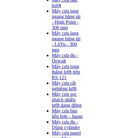
trượt
Máy cưa lạng
ngang băng tải
- High Point -
300 mm
Máy cưa lạng
ngang băng tải
- LiiYu - 300
mm
Máy cưa đu -
Dewalt
Máy cưa rong
thẳng lưỡi trên
RS 121
Máy cưa cắt
nghiêng lưỡi
Máy cưa sọc
phách nhiều
lưỡi dạng đứng
Máy cưa bào
liên hợp - Japan
Máy cưa đu -
Dùng cylinder
Máy cưa panel