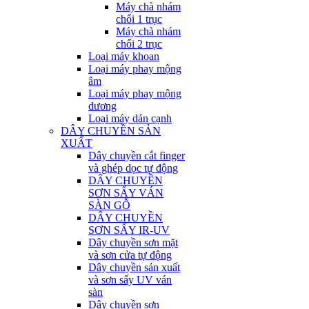
Máy chà nhám
chổi 1 trục
Máy chà nhám
chổi 2 trục
Loại máy khoan
Loại máy phay mộng
âm
Loại máy phay mộng
dương
Loại máy dán cạnh
DÂY CHUYỀN SẢN
XUẤT
Dây chuyền cắt finger
và ghép dọc tự động
DÂY CHUYỀN
SƠN SẤY VÁN
SÀN GỖ
DÂY CHUYỀN
SƠN SẤY IR-UV
Dây chuyền sơn mặt
và sơn cửa tự động
Dây chuyền sản xuất
và sơn sấy UV ván
sàn
Dây chuyền sơn