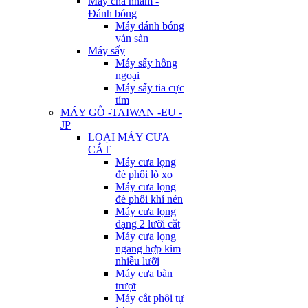
Máy chà nhám -
Đánh bóng
Máy đánh bóng
ván sàn
Máy sấy
Máy sấy hồng
ngoại
Máy sấy tia cực
tím
MÁY GỖ -TAIWAN -EU -
JP
LOẠI MÁY CƯA
CẮT
Máy cưa lọng
đè phôi lò xo
Máy cưa lọng
đè phôi khí nén
Máy cưa lọng
dạng 2 lưỡi cắt
Máy cưa lọng
ngang hợp kim
nhiều lưỡi
Máy cưa bàn
trượt
Máy cắt phôi tự