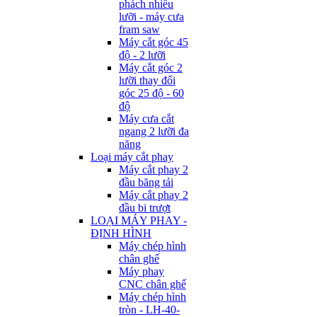
phách nhiều
lưỡi - máy cưa
fram saw
Máy cắt góc 45
độ - 2 lưỡi
Máy cắt góc 2
lưỡi thay đổi
góc 25 độ - 60
độ
Máy cưa cắt
ngang 2 lưỡi đa
năng
Loại máy cắt phay
Máy cắt phay 2
đầu băng tải
Máy cắt phay 2
đầu bi trượt
LOẠI MÁY PHAY -
ĐỊNH HÌNH
Máy chép hình
chân ghế
Máy phay
CNC chân ghế
Máy chép hình
tròn - LH-40-