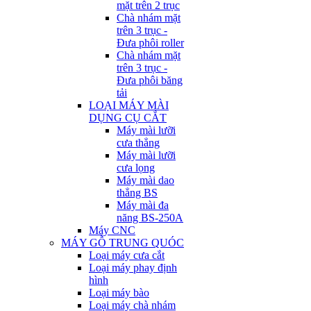
mặt trên 2 trục
Chà nhám mặt
trên 3 trục -
Đưa phôi roller
Chà nhám mặt
trên 3 trục -
Đưa phôi băng
tải
LOẠI MÁY MÀI
DỤNG CỤ CẮT
Máy mài lưỡi
cưa thẳng
Máy mài lưỡi
cưa lọng
Máy mài dao
thẳng BS
Máy mài đa
năng BS-250A
Máy CNC
MÁY GỖ TRUNG QUÓC
Loại máy cưa cắt
Loại máy phay định
hình
Loại máy bào
Loại máy chà nhám