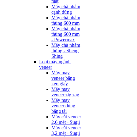
mặt
Máy chà nhám
cạnh đứng
Máy chà nhám
thùng 600 mm
Máy chà nhám
thùng 600 mm
- Powermax
Máy chà nhám
thùng - Sheng
Shing
Loại máy ngành
veneer
Máy may
veneer bằng
keo giấy
Máy may
veneer zig zag
Máy may
veneer dùng
băng tải
Máy cắt veneer
2,6 mét - Sugii
Máy cắt veneer
3,2 mét - Sugii