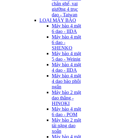
chân ghế, vai
giường 4 trục
dao - Taiwan
LOẠI MÁY BÀO
Máy bào 4 mặt
6 dao - IIDA
Máy bào 4 mặt
6 dao -
SHENKO
Máy bào 4 mặt
5 dao - Weinig
Máy bào 4 mặt
4 dao - IIDA
Máy bào 4 mặt
4 dao bào phôi
ngắn
Máy bào 2 mặt
dao thẳng -
HINOKI
Máy bào 4 mặt
6 dao - POM
Máy bào 2 mặt
tải nặng dao
xoắn
Máy bào 4 mặt