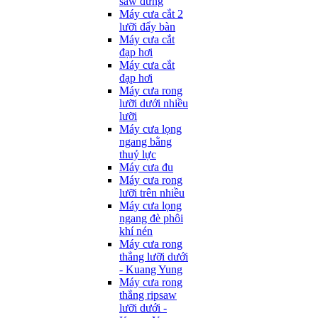
saw đứng
Máy cưa cắt 2
lưỡi đẩy bàn
Máy cưa cắt
đạp hơi
Máy cưa cắt
đạp hơi
Máy cưa rong
lưỡi dưới nhiều
lưỡi
Máy cưa lọng
ngang bằng
thuỷ lực
Máy cưa đu
Máy cưa rong
lưỡi trên nhiều
Máy cưa lọng
ngang đè phôi
khí nén
Máy cưa rong
thẳng lưỡi dưới
- Kuang Yung
Máy cưa rong
thẳng ripsaw
lưỡi dưới -