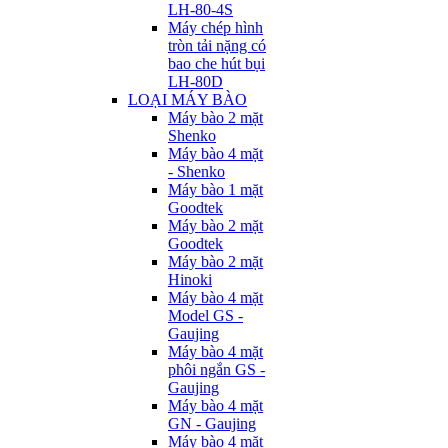
LH-80-4S
Máy chép hình
tròn tải nặng có
bao che hút bụi
LH-80D
LOẠI MÁY BÀO
Máy bào 2 mặt
Shenko
Máy bào 4 mặt
- Shenko
Máy bào 1 mặt
Goodtek
Máy bào 2 mặt
Goodtek
Máy bào 2 mặt
Hinoki
Máy bào 4 mặt
Model GS -
Gaujing
Máy bào 4 mặt
phôi ngắn GS -
Gaujing
Máy bào 4 mặt
GN - Gaujing
Máy bào 4 mặt