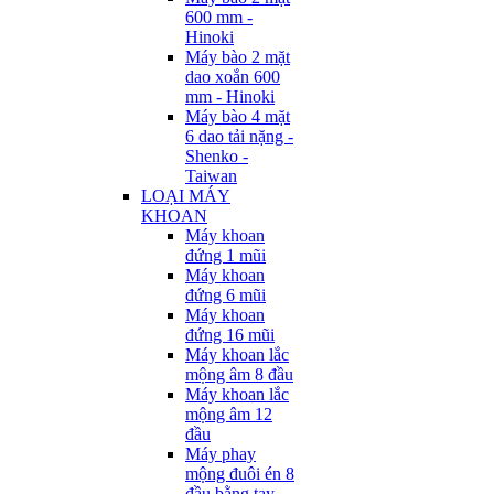
600 mm -
Hinoki
Máy bào 2 mặt
dao xoắn 600
mm - Hinoki
Máy bào 4 mặt
6 dao tải nặng -
Shenko -
Taiwan
LOẠI MÁY
KHOAN
Máy khoan
đứng 1 mũi
Máy khoan
đứng 6 mũi
Máy khoan
đứng 16 mũi
Máy khoan lắc
mộng âm 8 đầu
Máy khoan lắc
mộng âm 12
đầu
Máy phay
mộng đuôi én 8
đầu bằng tay -