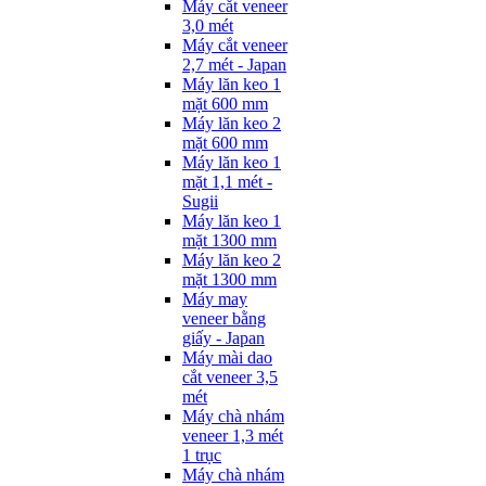
Máy cắt veneer
3,0 mét
Máy cắt veneer
2,7 mét - Japan
Máy lăn keo 1
mặt 600 mm
Máy lăn keo 2
mặt 600 mm
Máy lăn keo 1
mặt 1,1 mét -
Sugii
Máy lăn keo 1
mặt 1300 mm
Máy lăn keo 2
mặt 1300 mm
Máy may
veneer bằng
giấy - Japan
Máy mài dao
cắt veneer 3,5
mét
Máy chà nhám
veneer 1,3 mét
1 trục
Máy chà nhám