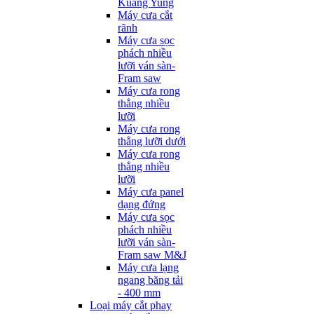
Kuang Yung
Máy cưa cắt
rãnh
Máy cưa sọc
phách nhiều
lưỡi ván sàn-
Fram saw
Máy cưa rong
thẳng nhiều
lưỡi
Máy cưa rong
thẳng lưỡi dưới
Máy cưa rong
thẳng nhiều
lưỡi
Máy cưa panel
dạng đứng
Máy cưa sọc
phách nhiều
lưỡi ván sàn-
Fram saw M&J
Máy cưa lạng
ngang băng tải
- 400 mm
Loại máy cắt phay