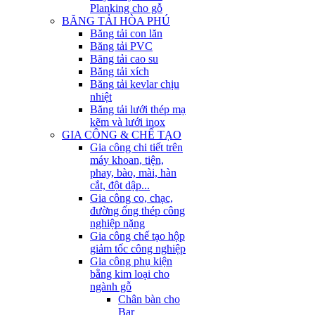
Planking cho gỗ
BĂNG TẢI HÒA PHÚ
Băng tải con lăn
Băng tải PVC
Băng tải cao su
Băng tải xích
Băng tải kevlar chịu
nhiệt
Băng tải lưới thép mạ
kẽm và lưới inox
GIA CÔNG & CHẾ TẠO
Gia công chi tiết trên
máy khoan, tiện,
phay, bào, mài, hàn
cắt, đột dập...
Gia công co, chạc,
đường ống thép công
nghiệp nặng
Gia công chế tạo hộp
giảm tốc công nghiệp
Gia công phụ kiện
bằng kim loại cho
ngành gỗ
Chân bàn cho
Bar