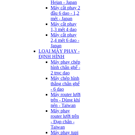
Heian - Japan
Máy cắt phay 2
đầu 6 dao - 1,2
mét - Japan
Máy cắt phay
1,3 mét 4 dao
Máy cắt phay
2,4 mét 6 dao -
Japan
LOẠI MÁY PHAY -
ĐỊNH HÌNH
Máy phay chép
hình chân ghế -
2 trục dao
Máy chép hình
thẳng chân ghế
- 6 dao
Máy router lưỡi
trên - Dùng khí
nén - Taiwan
Máy phay
router lưỡi trên
- Đạp chân -
Taiwan
Máy phay tupi