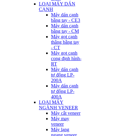
LOẠI MÁY DÁN
CẠNH
Máy dán cạnh
bằng tay - CE3
Máy dán cạnh
bằng tay - CM
Máy gọt cạnh
thẳng bằng tay
- CT
Máy gọt cạnh
cong định hình-
RT
Máy dán cạnh
tự động LP-
200A
Máy dán cạnh
tự động LP-
400A
LOẠI MÁY
NGÀNH VENEER
Máy cắt veneer
Máy may
veneer
Máy lạng
ngang veneer