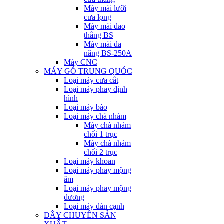
Máy mài lưỡi
cưa lọng
Máy mài dao
thẳng BS
Máy mài đa
năng BS-250A
Máy CNC
MÁY GỖ TRUNG QUÓC
Loại máy cưa cắt
Loại máy phay định
hình
Loại máy bào
Loại máy chà nhám
Máy chà nhám
chổi 1 trục
Máy chà nhám
chổi 2 trục
Loại máy khoan
Loại máy phay mộng
âm
Loại máy phay mộng
dương
Loại máy dán cạnh
DÂY CHUYỀN SẢN