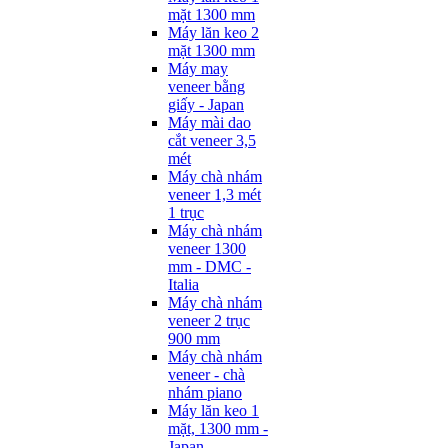
mặt 1300 mm
Máy lăn keo 2
mặt 1300 mm
Máy may
veneer bằng
giấy - Japan
Máy mài dao
cắt veneer 3,5
mét
Máy chà nhám
veneer 1,3 mét
1 trục
Máy chà nhám
veneer 1300
mm - DMC -
Italia
Máy chà nhám
veneer 2 trục
900 mm
Máy chà nhám
veneer - chà
nhám piano
Máy lăn keo 1
mặt, 1300 mm -
Japan