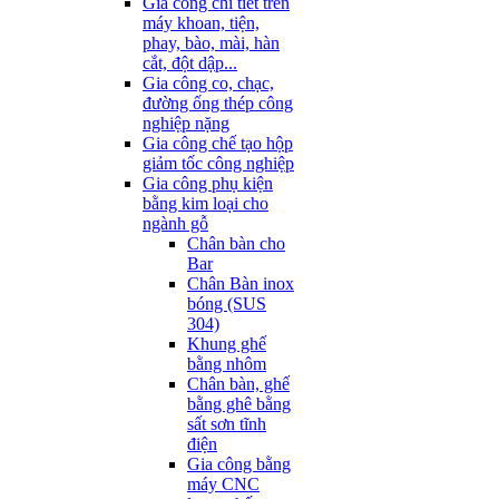
Gia công chi tiết trên
máy khoan, tiện,
phay, bào, mài, hàn
cắt, đột dập...
Gia công co, chạc,
đường ống thép công
nghiệp nặng
Gia công chế tạo hộp
giảm tốc công nghiệp
Gia công phụ kiện
bằng kim loại cho
ngành gỗ
Chân bàn cho
Bar
Chân Bàn inox
bóng (SUS
304)
Khung ghế
bằng nhôm
Chân bàn, ghế
bằng ghê bằng
sất sơn tĩnh
điện
Gia công bằng
máy CNC