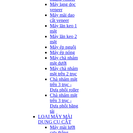
Máy lạng dọc
veneer
Máy mài dao
cắt veneer
Máy lăn keo 1
mặt
Máy lăn keo 2
mặt
Máy ép nguội
Máy ép nóng
Máy chà nhám
mặt dưới
Máy chà nhám
mặt trên 2 trục
Chà nhám mặt
trên 3 trục -
Đưa phôi roller
Chà nhám mặt
trên 3 trục -
Đưa phôi băng
tải
LOẠI MÁY MÀI
DỤNG CỤ CẮT
Máy mài lưỡi
cưa thẳng