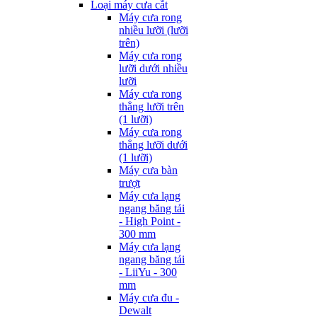
Loại máy cưa cắt
Máy cưa rong
nhiều lưỡi (lưỡi
trên)
Máy cưa rong
lưỡi dưới nhiều
lưỡi
Máy cưa rong
thẳng lưỡi trên
(1 lưỡi)
Máy cưa rong
thẳng lưỡi dưới
(1 lưỡi)
Máy cưa bàn
trượt
Máy cưa lạng
ngang băng tải
- High Point -
300 mm
Máy cưa lạng
ngang băng tải
- LiiYu - 300
mm
Máy cưa đu -
Dewalt