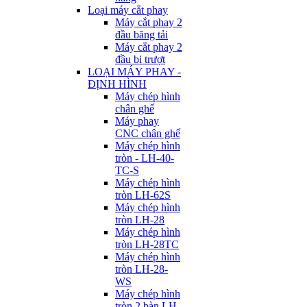
Loại máy cắt phay
Máy cắt phay 2
đầu băng tải
Máy cắt phay 2
đầu bi trượt
LOẠI MÁY PHAY -
ĐỊNH HÌNH
Máy chép hình
chân ghế
Máy phay
CNC chân ghế
Máy chép hình
tròn - LH-40-
TC-S
Máy chép hình
tròn LH-62S
Máy chép hình
tròn LH-28
Máy chép hình
tròn LH-28TC
Máy chép hình
tròn LH-28-
WS
Máy chép hình
tròn 2 bàn LH-