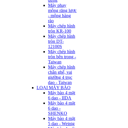
đứng
Máy phay
mộng răng lược
- mộng hàng
rào
Máy chép hình
tròn KR-100
Máy chép hình
tròn DT-
12100S
Máy chép hình
tròn bên trong -
Taiwan
Máy chép hình
chân ghế, vai
giường 4 trục
dao - Taiwan
LOẠI MÁY BÀO
Máy bào 4 mặt
6 dao - IIDA
Máy bào 4 mặt
6 dao -
SHENKO
Máy bào 4 mặt
5 dao - Weinig