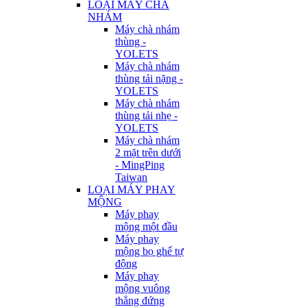
LOẠI MÁY CHÀ
NHÁM
Máy chà nhám
thùng -
YOLETS
Máy chà nhám
thùng tải nặng -
YOLETS
Máy chà nhám
thùng tải nhẹ -
YOLETS
Máy chà nhám
2 mặt trên dưới
- MingPing
Taiwan
LOẠI MÁY PHAY
MỘNG
Máy phay
mộng một đầu
Máy phay
mộng bọ ghế tự
động
Máy phay
mộng vuông
thẳng đứng