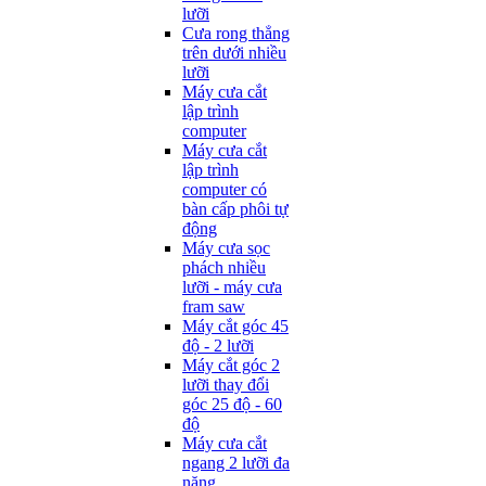
lưỡi
Cưa rong thẳng
trên dưới nhiều
lưỡi
Máy cưa cắt
lập trình
computer
Máy cưa cắt
lập trình
computer có
bàn cấp phôi tự
động
Máy cưa sọc
phách nhiều
lưỡi - máy cưa
fram saw
Máy cắt góc 45
độ - 2 lưỡi
Máy cắt góc 2
lưỡi thay đổi
góc 25 độ - 60
độ
Máy cưa cắt
ngang 2 lưỡi đa
năng