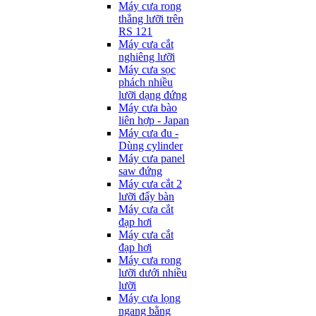
Máy cưa rong
thẳng lưỡi trên
RS 121
Máy cưa cắt
nghiêng lưỡi
Máy cưa sọc
phách nhiều
lưỡi dạng đứng
Máy cưa bào
liên hợp - Japan
Máy cưa đu -
Dùng cylinder
Máy cưa panel
saw đứng
Máy cưa cắt 2
lưỡi đẩy bàn
Máy cưa cắt
đạp hơi
Máy cưa cắt
đạp hơi
Máy cưa rong
lưỡi dưới nhiều
lưỡi
Máy cưa lọng
ngang bằng