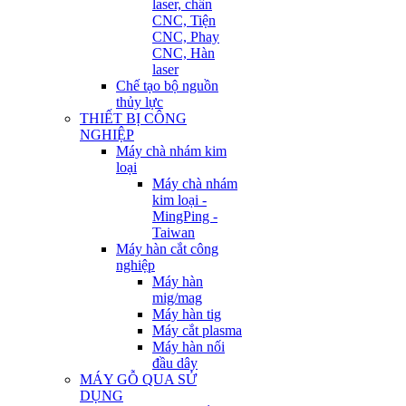
laser, chấn
CNC, Tiện
CNC, Phay
CNC, Hàn
laser
Chế tạo bộ nguồn
thủy lực
THIẾT BỊ CÔNG
NGHIỆP
Máy chà nhám kim
loại
Máy chà nhám
kim loại -
MingPing -
Taiwan
Máy hàn cắt công
nghiệp
Máy hàn
mig/mag
Máy hàn tig
Máy cắt plasma
Máy hàn nối
đầu dây
MÁY GỖ QUA SỬ
DỤNG