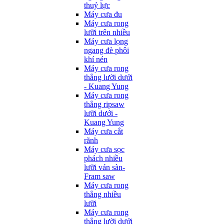
thuỷ lực
Máy cưa đu
Máy cưa rong
lưỡi trên nhiều
Máy cưa lọng
ngang đè phôi
khí nén
Máy cưa rong
thẳng lưỡi dưới
- Kuang Yung
Máy cưa rong
thẳng ripsaw
lưỡi dưới -
Kuang Yung
Máy cưa cắt
rãnh
Máy cưa sọc
phách nhiều
lưỡi ván sàn-
Fram saw
Máy cưa rong
thẳng nhiều
lưỡi
Máy cưa rong
thẳng lưỡi dưới