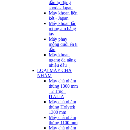
đầu tự động
shoda- Japan
Máy khoan liên
kết - Japan
Máy khoan lắc
mộng âm bằng
tay
Máy phay
mộng đuôi én 8
đầu
Máy khoan
ngang đa năng
nhiều đầu
LOẠI MÁY CHÀ
NHÁM
Máy chà nhám
thùng 1300 mm
- 2 Trục -
ITALIA
Máy chà nhám
thùng Holytek
1300 mm
Máy chà nhám
thùng 1100 mm
Máy chà nhám