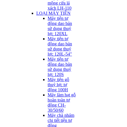
mộng cửa lá
xách LH-110
LOẠI MÁY TIỆN
Máy tiện tự
động dao bản
sử dụng thuỷ
lực 120XL
Máy tiện tự
động dao bản
sử dụng thuỷ
lực 120L-54"
Máy tiện tự
động dao bản
sử dụng thuỷ
lực 120S
Máy tiện gỗ
thuỷ lực tự
động 100H
Máy làm hạt gỗ
hoàn toàn tự
động CH-
30/50/60
Máy chà nhám
chi tiết tiện tự
động