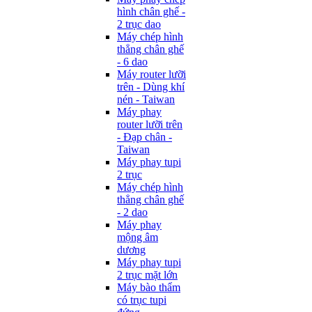
hình chân ghế -
2 trục dao
Máy chép hình
thẳng chân ghế
- 6 dao
Máy router lưỡi
trên - Dùng khí
nén - Taiwan
Máy phay
router lưỡi trên
- Đạp chân -
Taiwan
Máy phay tupi
2 trục
Máy chép hình
thẳng chân ghế
- 2 dao
Máy phay
mộng âm
dương
Máy phay tupi
2 trục mặt lớn
Máy bào thẩm
có trục tupi