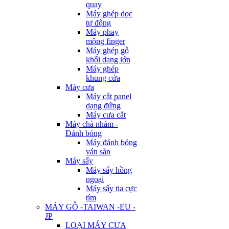
quay
Máy ghép dọc
tự động
Máy phay
mộng finger
Máy ghép gỗ
khối dạng lớn
Máy ghép
khung cửa
Máy cưa
Máy cắt panel
dạng đứng
Máy cưa cắt
Máy chà nhám -
Đánh bóng
Máy đánh bóng
ván sàn
Máy sấy
Máy sấy hồng
ngoại
Máy sấy tia cực
tím
MÁY GỖ -TAIWAN -EU -
JP
LOẠI MÁY CƯA