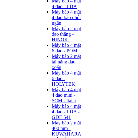
Máy bào 4 mặt
4 dao - IIDA
Máy bào 4 mặt
4 dao bào phôi
ngắn
Máy bào 2 mặt
dao thẳng -
HINOKI
Máy bào 4 mặt
6 dao - POM
Máy bào 2 mặt
tải nặng dao
xoắn
Máy bào 4 mặt
6 dao -
HOLYTEK
Máy bào 4 mặt
4 dao mini -
SCM - Itaila
Máy bào 4 mặt
4 dao - IIDA -
GDF-541
Máy bào 2 mặt
400 mm -
KUWAHARA