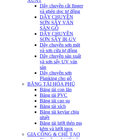
XUẤT
Dây chuyền cắt finger
và ghép dọc tự động
DÂY CHUYỀN
SƠN SẤY VÁN
SÀN GỖ
DÂY CHUYỀN
SƠN SẤY IR-UV
Dây chuyền sơn mặt
và sơn cửa tự động
Dây chuyền sản xuất
và sơn sấy UV ván
sàn
Dây chuyền sơn
Planking cho gỗ
BĂNG TẢI HÒA PHÚ
Băng tải con lăn
Băng tải PVC
Băng tải cao su
Băng tải xích
Băng tải kevlar chịu
nhiệt
Băng tải lưới thép mạ
kẽm và lưới inox
GIA CÔNG & CHẾ TẠO