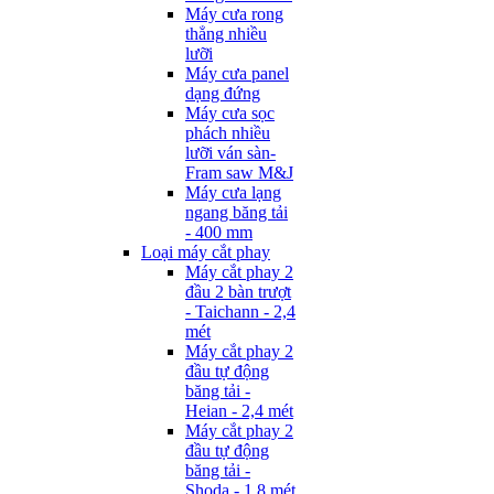
Máy cưa rong
thẳng nhiều
lưỡi
Máy cưa panel
dạng đứng
Máy cưa sọc
phách nhiều
lưỡi ván sàn-
Fram saw M&J
Máy cưa lạng
ngang băng tải
- 400 mm
Loại máy cắt phay
Máy cắt phay 2
đầu 2 bàn trượt
- Taichann - 2,4
mét
Máy cắt phay 2
đầu tự động
băng tải -
Heian - 2,4 mét
Máy cắt phay 2
đầu tự động
băng tải -
Shoda - 1,8 mét