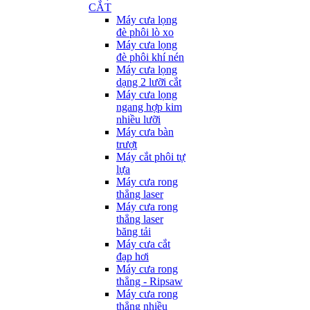
CẮT
Máy cưa lọng
đè phôi lò xo
Máy cưa lọng
đè phôi khí nén
Máy cưa lọng
dạng 2 lưỡi cắt
Máy cưa lọng
ngang hợp kim
nhiều lưỡi
Máy cưa bàn
trượt
Máy cắt phôi tự
lựa
Máy cưa rong
thẳng laser
Máy cưa rong
thẳng laser
băng tải
Máy cưa cắt
đạp hơi
Máy cưa rong
thẳng - Ripsaw
Máy cưa rong
thẳng nhiều