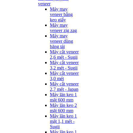
veneer
Máy may
veneer bằng
keo giấy
Máy may
veneer zig zag
Máy may
veneer dùng
băng tải
Máy cắt veneer
2,6 mét - Sugii
Máy cắt veneer
3,2 mét - Sugii
Máy cắt veneer
3,0 mét
Máy cắt veneer
2,7 mét - Japan
Máy lăn keo 1
mặt 600 mm
Máy lăn keo 2
mặt 600 mm
Máy lăn keo 1
mặt 1,1 mét -
Sugii
Máy lăn keo 1