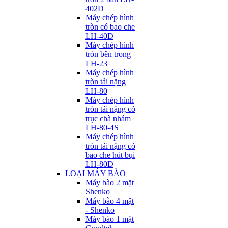
402D
Máy chép hình
tròn có bao che
LH-40D
Máy chép hình
tròn bên trong
LH-23
Máy chép hình
tròn tải nặng
LH-80
Máy chép hình
tròn tải nặng có
trục chà nhám
LH-80-4S
Máy chép hình
tròn tải nặng có
bao che hút bụi
LH-80D
LOẠI MÁY BÀO
Máy bào 2 mặt
Shenko
Máy bào 4 mặt
- Shenko
Máy bào 1 mặt