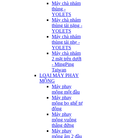
Máy chà nhám
thùng -
YOLETS
Máy chà nhám
thùng tải nặng -
YOLETS
Máy chà nhám
thùng tải nhẹ -
YOLETS
Máy chà nhám
2 mặt trên dưới
- MingPing
Taiwan
LOẠI MÁY PHAY
MỘNG
Máy phay
mộng một đầu
Máy phay
mộng bọ ghế tự
động
Máy phay
mộng vuông
thẳng đứng
Máy phay
mộng âm 2 đầu