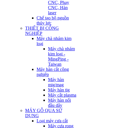
CNC, Phay
CNC, Hàn
laser
Chế tạo bộ nguồn
thủy lực
THIẾT BỊ CÔNG
NGHIỆP
Máy chà nhám kim
loại
Máy chà nhám
kim loại -
MingPing -
Taiwan
Máy hàn cắt công
nghiệp
Máy hàn
mig/mag
Máy hàn tig
Máy cắt plasma
Máy hàn nối
đầu dây
MÁY GỖ QUA SỬ
DỤNG
Loại máy cưa cắt
Máy cưa rong