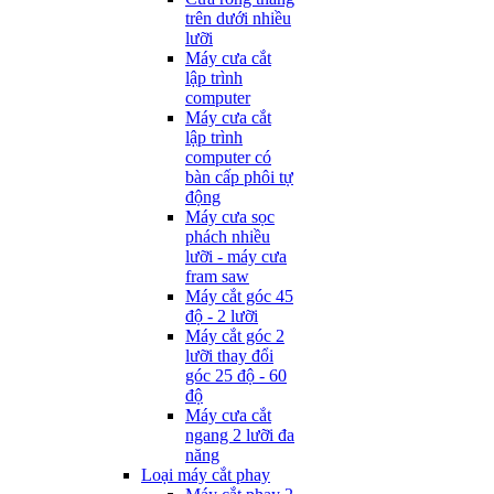
trên dưới nhiều
lưỡi
Máy cưa cắt
lập trình
computer
Máy cưa cắt
lập trình
computer có
bàn cấp phôi tự
động
Máy cưa sọc
phách nhiều
lưỡi - máy cưa
fram saw
Máy cắt góc 45
độ - 2 lưỡi
Máy cắt góc 2
lưỡi thay đổi
góc 25 độ - 60
độ
Máy cưa cắt
ngang 2 lưỡi đa
năng
Loại máy cắt phay