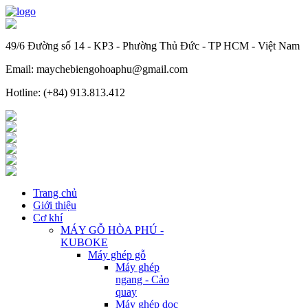
49/6 Đường số 14 - KP3 - Phường Thủ Đức - TP HCM - Việt Nam
Email: maychebiengohoaphu@gmail.com
Hotline: (+84) 913.813.412
Trang chủ
Giới thiệu
Cơ khí
MÁY GỖ HÒA PHÚ -
KUBOKE
Máy ghép gỗ
Máy ghép
ngang - Cảo
quay
Máy ghép dọc