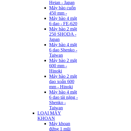
Heian - Japan
Máy bào cuốn
450 mm -
Máy bào 4 mặt
6 dao - FE-620
Máy bào 2 mặt
250 SHODA -
Japan
Máy bào 4 mặt
6 dao Shenko -
Taiwan
Máy bào 2 mặt
600 mm -
Hinoki
Máy bào 2 mặt
dao xoắn 600
mm - Hinoki
Máy bào 4 mặt
6 dao tải nặng -
Shenko -
Taiwan
LOẠI MÁY
KHOAN
Máy khoan
đứng 1 mũi