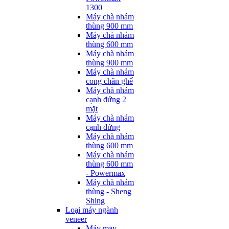
1300
Máy chà nhám
thùng 900 mm
Máy chà nhám
thùng 600 mm
Máy chà nhám
thùng 900 mm
Máy chà nhám
cong chân ghế
Máy chà nhám
cạnh đứng 2
mặt
Máy chà nhám
cạnh đứng
Máy chà nhám
thùng 600 mm
Máy chà nhám
thùng 600 mm
- Powermax
Máy chà nhám
thùng - Sheng
Shing
Loại máy ngành
veneer
Máy may