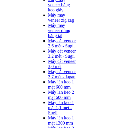
veneer bằng
keo giấy
Máy may
veneer zig zag
Máy may
veneer dùng
băng tải
Máy cắt veneer
2,6 mét - Sugii
Máy cắt veneer
3,2 mét - Sugii
Máy cắt veneer
3,0 mét
Máy cắt veneer
2,7 mét - Japan
Máy lăn keo 1
mặt 600 mm
Máy lăn keo 2
mặt 600 mm
Máy lăn keo 1
mặt 1,1 mét -
Sugii
Máy lăn keo 1
mặt 1300 mm