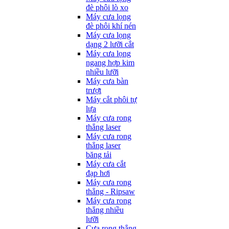
đè phôi lò xo
Máy cưa lọng
đè phôi khí nén
Máy cưa lọng
dạng 2 lưỡi cắt
Máy cưa lọng
ngang hợp kim
nhiều lưỡi
Máy cưa bàn
trượt
Máy cắt phôi tự
lựa
Máy cưa rong
thẳng laser
Máy cưa rong
thẳng laser
băng tải
Máy cưa cắt
đạp hơi
Máy cưa rong
thẳng - Ripsaw
Máy cưa rong
thẳng nhiều
lưỡi
Cưa rong thẳng