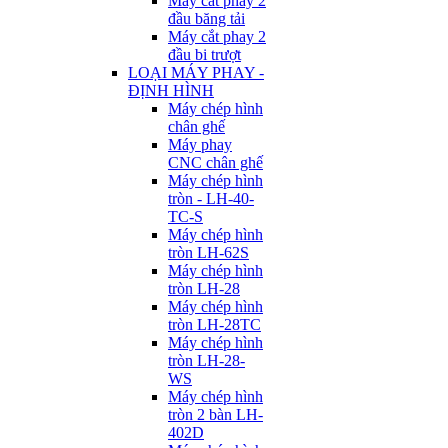
Máy cắt phay 2
đầu băng tải
Máy cắt phay 2
đầu bi trượt
LOẠI MÁY PHAY -
ĐỊNH HÌNH
Máy chép hình
chân ghế
Máy phay
CNC chân ghế
Máy chép hình
tròn - LH-40-
TC-S
Máy chép hình
tròn LH-62S
Máy chép hình
tròn LH-28
Máy chép hình
tròn LH-28TC
Máy chép hình
tròn LH-28-
WS
Máy chép hình
tròn 2 bàn LH-
402D