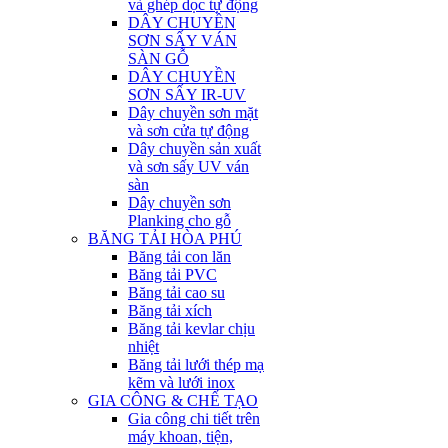
và ghép dọc tự động
DÂY CHUYỀN
SƠN SẤY VÁN
SÀN GỖ
DÂY CHUYỀN
SƠN SẤY IR-UV
Dây chuyền sơn mặt
và sơn cửa tự động
Dây chuyền sản xuất
và sơn sấy UV ván
sàn
Dây chuyền sơn
Planking cho gỗ
BĂNG TẢI HÒA PHÚ
Băng tải con lăn
Băng tải PVC
Băng tải cao su
Băng tải xích
Băng tải kevlar chịu
nhiệt
Băng tải lưới thép mạ
kẽm và lưới inox
GIA CÔNG & CHẾ TẠO
Gia công chi tiết trên
máy khoan, tiện,