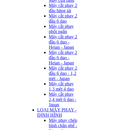
Máy cưa rãnh
Máy cắt phay 2
đầu băng tải
Máy cắt phay 2
đầu 6 dao
Máy cắt phay
phôi ngắn
Máy cắt phay 2
đầu 6 dao -
Heian - Japan
Máy cắt phay 2
đầu 6 dao -
Heian - Japan
Máy cắt phay 2
đầu 6 dao - 1,2
mét - Japan
Máy cắt phay
1,3 mét 4 dao
Máy cắt phay
2,4 mét 6 dao -
Japan
LOẠI MÁY PHAY -
ĐỊNH HÌNH
Máy phay chép
hình chân ghế -