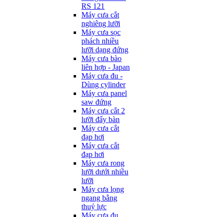
RS 121
Máy cưa cắt
nghiêng lưỡi
Máy cưa sọc
phách nhiều
lưỡi dạng đứng
Máy cưa bào
liên hợp - Japan
Máy cưa đu -
Dùng cylinder
Máy cưa panel
saw đứng
Máy cưa cắt 2
lưỡi đẩy bàn
Máy cưa cắt
đạp hơi
Máy cưa cắt
đạp hơi
Máy cưa rong
lưỡi dưới nhiều
lưỡi
Máy cưa lọng
ngang bằng
thuỷ lực
Máy cưa đu