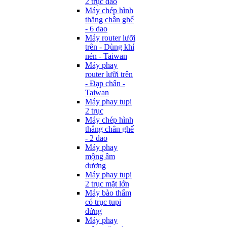
2 trục dao
Máy chép hình
thẳng chân ghế
- 6 dao
Máy router lưỡi
trên - Dùng khí
nén - Taiwan
Máy phay
router lưỡi trên
- Đạp chân -
Taiwan
Máy phay tupi
2 trục
Máy chép hình
thẳng chân ghế
- 2 dao
Máy phay
mộng âm
dương
Máy phay tupi
2 trục mặt lớn
Máy bào thẩm
có trục tupi
đứng
Máy phay