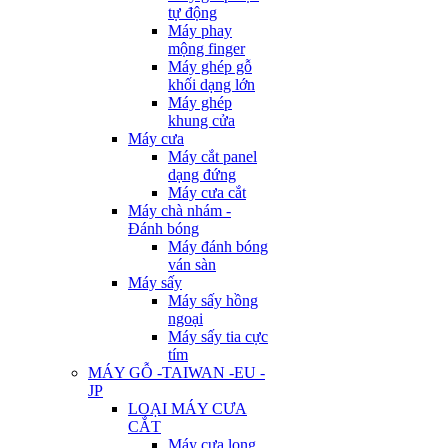
tự động
Máy phay
mộng finger
Máy ghép gỗ
khối dạng lớn
Máy ghép
khung cửa
Máy cưa
Máy cắt panel
dạng đứng
Máy cưa cắt
Máy chà nhám -
Đánh bóng
Máy đánh bóng
ván sàn
Máy sấy
Máy sấy hồng
ngoại
Máy sấy tia cực
tím
MÁY GỖ -TAIWAN -EU -
JP
LOẠI MÁY CƯA
CẮT
Máy cưa lọng