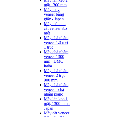
Máy lăn keo 2
mặt 1300 mm
Máy may
veneer bằng
giấy - Japan
Máy mài dao
cắt veneer 3,5
mét
Máy chà nhám
veneer 1,3 mét
1 trục
Máy chà nhám
veneer 1300
mm - DMC -
Italia
Máy chà nhám
veneer 2 trục
900 mm
Máy chà nhám
veneer - chà
nhám piano
Máy lăn keo 1
mặt, 1300 mm -
Japan
Máy cắt veneer