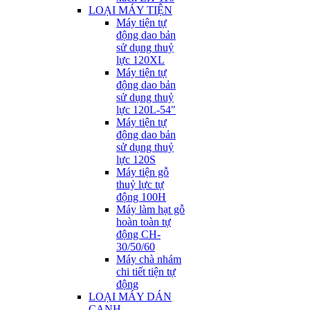
LOẠI MÁY TIỆN
Máy tiện tự
động dao bản
sử dụng thuỷ
lực 120XL
Máy tiện tự
động dao bản
sử dụng thuỷ
lực 120L-54"
Máy tiện tự
động dao bản
sử dụng thuỷ
lực 120S
Máy tiện gỗ
thuỷ lực tự
động 100H
Máy làm hạt gỗ
hoàn toàn tự
động CH-
30/50/60
Máy chà nhám
chi tiết tiện tự
động
LOẠI MÁY DÁN
CẠNH