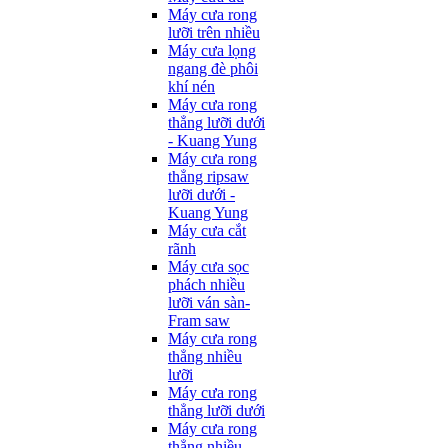
Máy cưa rong
lưỡi trên nhiều
Máy cưa lọng
ngang đè phôi
khí nén
Máy cưa rong
thẳng lưỡi dưới
- Kuang Yung
Máy cưa rong
thẳng ripsaw
lưỡi dưới -
Kuang Yung
Máy cưa cắt
rãnh
Máy cưa sọc
phách nhiều
lưỡi ván sàn-
Fram saw
Máy cưa rong
thẳng nhiều
lưỡi
Máy cưa rong
thẳng lưỡi dưới
Máy cưa rong
thẳng nhiều