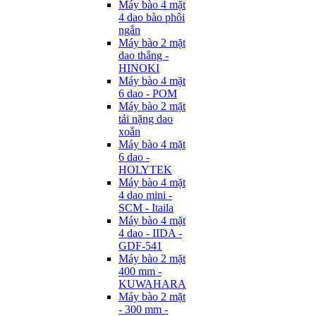
Máy bào 4 mặt
4 dao bào phôi
ngắn
Máy bào 2 mặt
dao thẳng -
HINOKI
Máy bào 4 mặt
6 dao - POM
Máy bào 2 mặt
tải nặng dao
xoắn
Máy bào 4 mặt
6 dao -
HOLYTEK
Máy bào 4 mặt
4 dao mini -
SCM - Itaila
Máy bào 4 mặt
4 dao - IIDA -
GDF-541
Máy bào 2 mặt
400 mm -
KUWAHARA
Máy bào 2 mặt
- 300 mm -