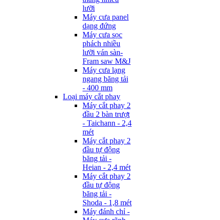
lưỡi
Máy cưa panel
dạng đứng
Máy cưa sọc
phách nhiều
lưỡi ván sàn-
Fram saw M&J
Máy cưa lạng
ngang băng tải
- 400 mm
Loại máy cắt phay
Máy cắt phay 2
đầu 2 bàn trượt
- Taichann - 2,4
mét
Máy cắt phay 2
đầu tự động
băng tải -
Heian - 2,4 mét
Máy cắt phay 2
đầu tự động
băng tải -
Shoda - 1,8 mét
Máy đánh chỉ -