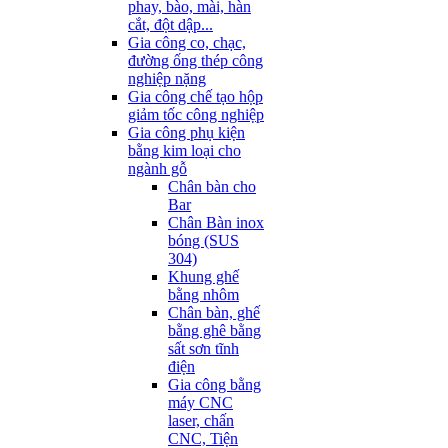
phay, bào, mài, hàn
cắt, đột dập...
Gia công co, chạc,
đường ống thép công
nghiệp nặng
Gia công chế tạo hộp
giảm tốc công nghiệp
Gia công phụ kiện
bằng kim loại cho
ngành gỗ
Chân bàn cho
Bar
Chân Bàn inox
bóng (SUS
304)
Khung ghế
bằng nhôm
Chân bàn, ghế
bằng ghê bằng
sất sơn tĩnh
điện
Gia công bằng
máy CNC
laser, chấn
CNC, Tiện