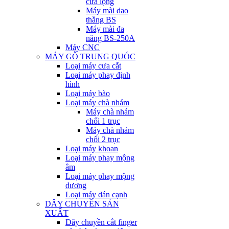
cưa lọng
Máy mài dao
thẳng BS
Máy mài đa
năng BS-250A
Máy CNC
MÁY GỖ TRUNG QUÓC
Loại máy cưa cắt
Loại máy phay định
hình
Loại máy bào
Loại máy chà nhám
Máy chà nhám
chổi 1 trục
Máy chà nhám
chổi 2 trục
Loại máy khoan
Loại máy phay mộng
âm
Loại máy phay mộng
dương
Loại máy dán cạnh
DÂY CHUYỀN SẢN
XUẤT
Dây chuyền cắt finger