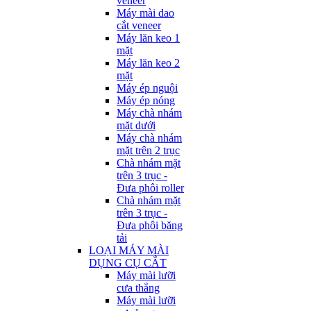
veneer
Máy mài dao
cắt veneer
Máy lăn keo 1
mặt
Máy lăn keo 2
mặt
Máy ép nguội
Máy ép nóng
Máy chà nhám
mặt dưới
Máy chà nhám
mặt trên 2 trục
Chà nhám mặt
trên 3 trục -
Đưa phôi roller
Chà nhám mặt
trên 3 trục -
Đưa phôi băng
tải
LOẠI MÁY MÀI
DỤNG CỤ CẮT
Máy mài lưỡi
cưa thẳng
Máy mài lưỡi