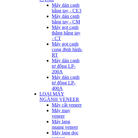
Máy dán cạnh
bằng tay - CE3
Máy dán cạnh
bằng tay - CM
Máy gọt cạnh
thẳng bằng tay
- CT
Máy gọt cạnh
cong định hình-
RT
Máy dán cạnh
tự động LP-
200A
Máy dán cạnh
tự động LP-
400A
LOẠI MÁY
NGÀNH VENEER
Máy cắt veneer
Máy may
veneer
Máy lạng
ngang veneer
Máy lạng dọc