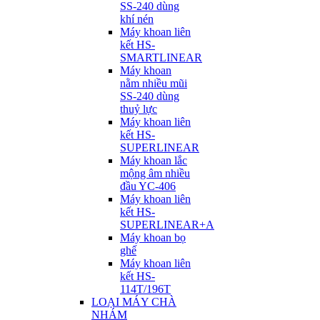
SS-240 dùng
khí nén
Máy khoan liên
kết HS-
SMARTLINEAR
Máy khoan
nằm nhiều mũi
SS-240 dùng
thuỷ lực
Máy khoan liên
kết HS-
SUPERLINEAR
Máy khoan lắc
mộng âm nhiều
đầu YC-406
Máy khoan liên
kết HS-
SUPERLINEAR+A
Máy khoan bọ
ghế
Máy khoan liên
kết HS-
114T/196T
LOẠI MÁY CHÀ
NHÁM