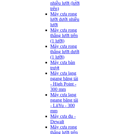
nhiều lưỡi (lưỡi
trên)
Máy cưa rong
lưỡi dưới nhiều
lưỡi
Máy cưa rong
thẳng lưỡi trên
(1 lưỡi)
Máy cưa rong
thẳng lưỡi dưới
(1 lưỡi)
Máy cưa bàn
trượt
Máy cưa lạng
ngang băng tải
- High Point -
300 mm
Máy cưa lạng
ngang băng tải
- LiiYu - 300
mm
Máy cưa đu -
Dewalt
Máy cưa rong
thẳng lưỡi trên