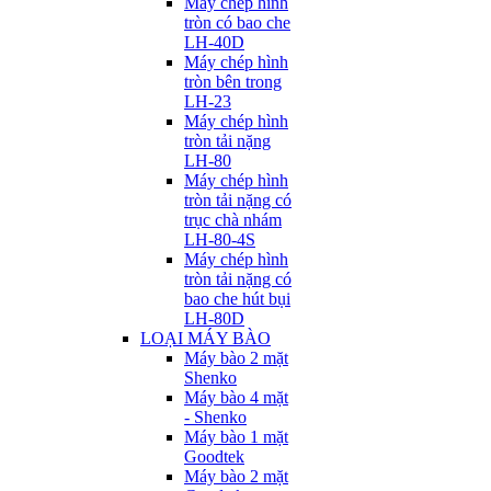
Máy chép hình
tròn có bao che
LH-40D
Máy chép hình
tròn bên trong
LH-23
Máy chép hình
tròn tải nặng
LH-80
Máy chép hình
tròn tải nặng có
trục chà nhám
LH-80-4S
Máy chép hình
tròn tải nặng có
bao che hút bụi
LH-80D
LOẠI MÁY BÀO
Máy bào 2 mặt
Shenko
Máy bào 4 mặt
- Shenko
Máy bào 1 mặt
Goodtek
Máy bào 2 mặt