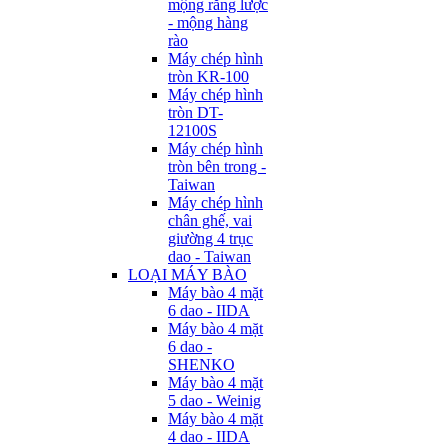
mộng răng lược
- mộng hàng
rào
Máy chép hình
tròn KR-100
Máy chép hình
tròn DT-
12100S
Máy chép hình
tròn bên trong -
Taiwan
Máy chép hình
chân ghế, vai
giường 4 trục
dao - Taiwan
LOẠI MÁY BÀO
Máy bào 4 mặt
6 dao - IIDA
Máy bào 4 mặt
6 dao -
SHENKO
Máy bào 4 mặt
5 dao - Weinig
Máy bào 4 mặt
4 dao - IIDA