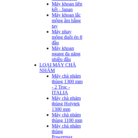
Máy khoan liên
kết - Japan
Máy khoan lắc
mộng âm bằng
tay
Máy phay
mộng đuôi én 8
đầu
Máy khoan
ngang đa năng
nhiều đầu
LOẠI MÁY CHÀ
NHÁM
Máy chà nhám
thùng 1300 mm
- 2 Trục -
ITALIA
Máy chà nhám
thùng Holytek
1300 mm
Máy chà nhám
thùng 1100 mm
Máy chà nhám
thùng
Powermax