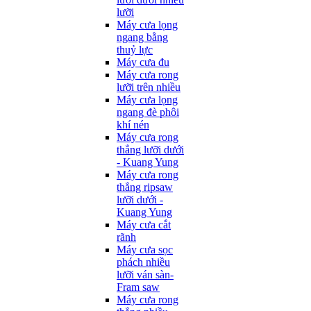
lưỡi
Máy cưa lọng
ngang bằng
thuỷ lực
Máy cưa đu
Máy cưa rong
lưỡi trên nhiều
Máy cưa lọng
ngang đè phôi
khí nén
Máy cưa rong
thẳng lưỡi dưới
- Kuang Yung
Máy cưa rong
thẳng ripsaw
lưỡi dưới -
Kuang Yung
Máy cưa cắt
rãnh
Máy cưa sọc
phách nhiều
lưỡi ván sàn-
Fram saw
Máy cưa rong