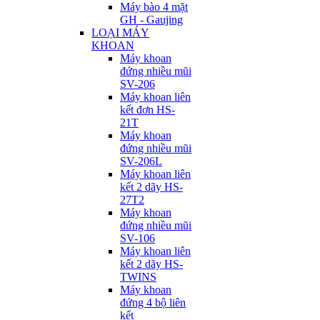
Máy bào 4 mặt
GH - Gaujing
LOẠI MÁY
KHOAN
Máy khoan
đứng nhiều mũi
SV-206
Máy khoan liên
kết đơn HS-
21T
Máy khoan
đứng nhiều mũi
SV-206L
Máy khoan liên
kết 2 dãy HS-
27T2
Máy khoan
đứng nhiều mũi
SV-106
Máy khoan liên
kết 2 dãy HS-
TWINS
Máy khoan
đứng 4 bộ liên
kết