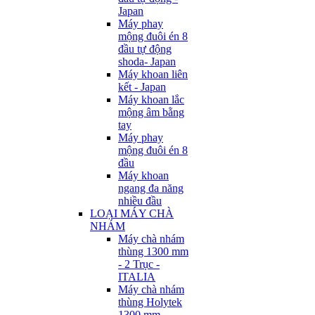
Japan
Máy phay
mộng đuôi én 8
đầu tự động
shoda- Japan
Máy khoan liên
kết - Japan
Máy khoan lắc
mộng âm bằng
tay
Máy phay
mộng đuôi én 8
đầu
Máy khoan
ngang đa năng
nhiều đầu
LOẠI MÁY CHÀ
NHÁM
Máy chà nhám
thùng 1300 mm
- 2 Trục -
ITALIA
Máy chà nhám
thùng Holytek
1300 mm