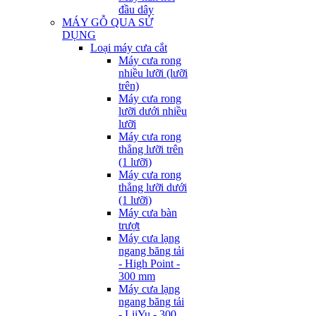
đầu dây
MÁY GỖ QUA SỬ
DỤNG
Loại máy cưa cắt
Máy cưa rong
nhiều lưỡi (lưỡi
trên)
Máy cưa rong
lưỡi dưới nhiều
lưỡi
Máy cưa rong
thẳng lưỡi trên
(1 lưỡi)
Máy cưa rong
thẳng lưỡi dưới
(1 lưỡi)
Máy cưa bàn
trượt
Máy cưa lạng
ngang băng tải
- High Point -
300 mm
Máy cưa lạng
ngang băng tải
- LiiYu - 300