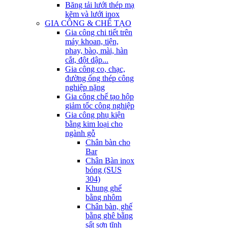
Băng tải lưới thép mạ
kẽm và lưới inox
GIA CÔNG & CHẾ TẠO
Gia công chi tiết trên
máy khoan, tiện,
phay, bào, mài, hàn
cắt, đột dập...
Gia công co, chạc,
đường ống thép công
nghiệp nặng
Gia công chế tạo hộp
giảm tốc công nghiệp
Gia công phụ kiện
bằng kim loại cho
ngành gỗ
Chân bàn cho
Bar
Chân Bàn inox
bóng (SUS
304)
Khung ghế
bằng nhôm
Chân bàn, ghế
bằng ghê bằng
sất sơn tĩnh