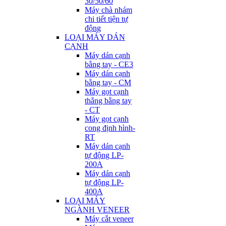
30/50/60
Máy chà nhám
chi tiết tiện tự
động
LOẠI MÁY DÁN
CẠNH
Máy dán cạnh
bằng tay - CE3
Máy dán cạnh
bằng tay - CM
Máy gọt cạnh
thẳng bằng tay
- CT
Máy gọt cạnh
cong định hình-
RT
Máy dán cạnh
tự động LP-
200A
Máy dán cạnh
tự động LP-
400A
LOẠI MÁY
NGÀNH VENEER
Máy cắt veneer