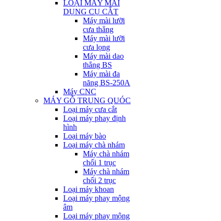
LOẠI MÁY MÀI
DỤNG CỤ CẮT
Máy mài lưỡi
cưa thẳng
Máy mài lưỡi
cưa lọng
Máy mài dao
thẳng BS
Máy mài đa
năng BS-250A
Máy CNC
MÁY GỖ TRUNG QUÓC
Loại máy cưa cắt
Loại máy phay định
hình
Loại máy bào
Loại máy chà nhám
Máy chà nhám
chổi 1 trục
Máy chà nhám
chổi 2 trục
Loại máy khoan
Loại máy phay mộng
âm
Loại máy phay mộng