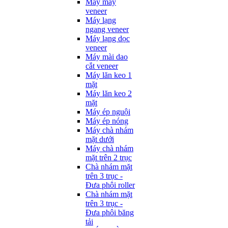
Máy may
veneer
Máy lạng
ngang veneer
Máy lạng dọc
veneer
Máy mài dao
cắt veneer
Máy lăn keo 1
mặt
Máy lăn keo 2
mặt
Máy ép nguội
Máy ép nóng
Máy chà nhám
mặt dưới
Máy chà nhám
mặt trên 2 trục
Chà nhám mặt
trên 3 trục -
Đưa phôi roller
Chà nhám mặt
trên 3 trục -
Đưa phôi băng
tải