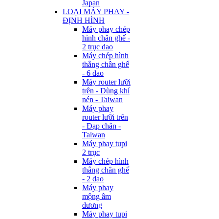
Japan
LOẠI MÁY PHAY -
ĐỊNH HÌNH
Máy phay chép
hình chân ghế -
2 trục dao
Máy chép hình
thẳng chân ghế
- 6 dao
Máy router lưỡi
trên - Dùng khí
nén - Taiwan
Máy phay
router lưỡi trên
- Đạp chân -
Taiwan
Máy phay tupi
2 trục
Máy chép hình
thẳng chân ghế
- 2 dao
Máy phay
mộng âm
dương
Máy phay tupi