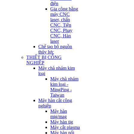
điện
Gia công bằng
máy CNC
laser, chấn
CNC, Tiện
CNC, Phay
CNC, Hàn
laser
Chế tạo bộ nguồn
thủy lực
THIẾT BỊ CÔNG
NGHIỆP
Máy chà nhám kim
loại
Máy chà nhám
kim loại -
MingPing -
Taiwan
Máy hàn cắt công
nghiệp
Máy hàn
mig/mag
Máy hàn tig
Máy cắt plasma
Máy hàn nối