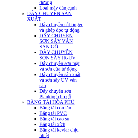
dương
Loại máy dán cạnh
DÂY CHUYỀN SẢN
XUẤT
Dây chuyền cắt finger
và ghép dọc tự động
DÂY CHUYỀN
SƠN SẤY VÁN
SÀN GỖ
DÂY CHUYỀN
SƠN SẤY IR-UV
Dây chuyền sơn mặt
và sơn cửa tự động
Dây chuyền sản xuất
và sơn sấy UV ván
sàn
Dây chuyền sơn
Planking cho gỗ
BĂNG TẢI HÒA PHÚ
Băng tải con lăn
Băng tải PVC
Băng tải cao su
Băng tải xích
Băng tải kevlar chịu
nhiệt