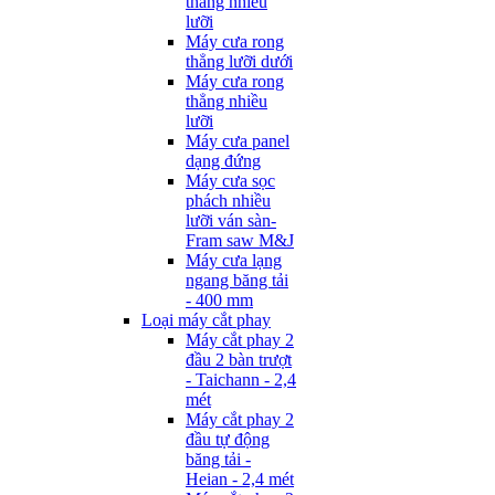
thẳng nhiều
lưỡi
Máy cưa rong
thẳng lưỡi dưới
Máy cưa rong
thẳng nhiều
lưỡi
Máy cưa panel
dạng đứng
Máy cưa sọc
phách nhiều
lưỡi ván sàn-
Fram saw M&J
Máy cưa lạng
ngang băng tải
- 400 mm
Loại máy cắt phay
Máy cắt phay 2
đầu 2 bàn trượt
- Taichann - 2,4
mét
Máy cắt phay 2
đầu tự động
băng tải -
Heian - 2,4 mét