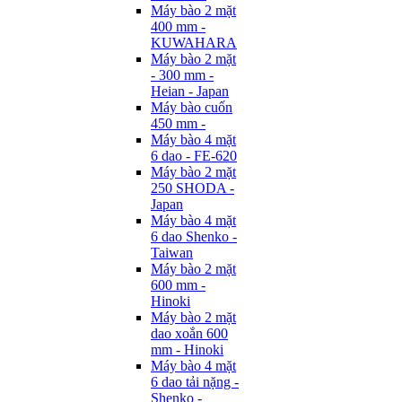
Máy bào 2 mặt
400 mm -
KUWAHARA
Máy bào 2 mặt
- 300 mm -
Heian - Japan
Máy bào cuốn
450 mm -
Máy bào 4 mặt
6 dao - FE-620
Máy bào 2 mặt
250 SHODA -
Japan
Máy bào 4 mặt
6 dao Shenko -
Taiwan
Máy bào 2 mặt
600 mm -
Hinoki
Máy bào 2 mặt
dao xoắn 600
mm - Hinoki
Máy bào 4 mặt
6 dao tải nặng -
Shenko -