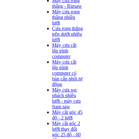
Máy cưa rong
thẳng - Ripsaw
Máy cưa rong
thẳng nhiều
lưỡi
Cưa rong thẳng
trên dưới nhiều
lưỡi
Máy cưa cắt
lập trình
computer
Máy cưa cắt
lập trình
computer có
bàn cấp phôi tự
động
Máy cưa sọc
phách nhiều
lưỡi - máy cưa
fram saw
Máy cắt góc 45
độ - 2 lưỡi
Máy cắt góc 2
lưỡi thay đổi
góc 25 độ - 60