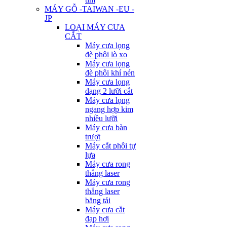
MÁY GỖ -TAIWAN -EU -
JP
LOẠI MÁY CƯA
CẮT
Máy cưa lọng
đè phôi lò xo
Máy cưa lọng
đè phôi khí nén
Máy cưa lọng
dạng 2 lưỡi cắt
Máy cưa lọng
ngang hợp kim
nhiều lưỡi
Máy cưa bàn
trượt
Máy cắt phôi tự
lựa
Máy cưa rong
thẳng laser
Máy cưa rong
thẳng laser
băng tải
Máy cưa cắt
đạp hơi