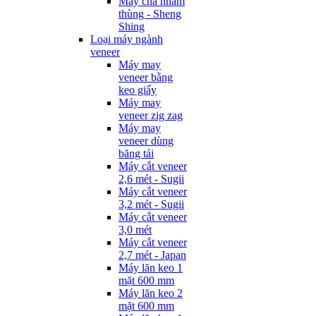
Máy chà nhám
thùng - Sheng
Shing
Loại máy ngành
veneer
Máy may
veneer bằng
keo giấy
Máy may
veneer zig zag
Máy may
veneer dùng
băng tải
Máy cắt veneer
2,6 mét - Sugii
Máy cắt veneer
3,2 mét - Sugii
Máy cắt veneer
3,0 mét
Máy cắt veneer
2,7 mét - Japan
Máy lăn keo 1
mặt 600 mm
Máy lăn keo 2
mặt 600 mm