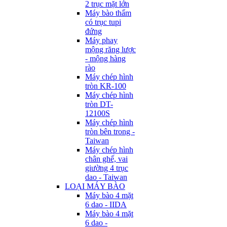
2 trục mặt lớn
Máy bào thẩm
có trục tupi
đứng
Máy phay
mộng răng lược
- mộng hàng
rào
Máy chép hình
tròn KR-100
Máy chép hình
tròn DT-
12100S
Máy chép hình
tròn bên trong -
Taiwan
Máy chép hình
chân ghế, vai
giường 4 trục
dao - Taiwan
LOẠI MÁY BÀO
Máy bào 4 mặt
6 dao - IIDA
Máy bào 4 mặt
6 dao -