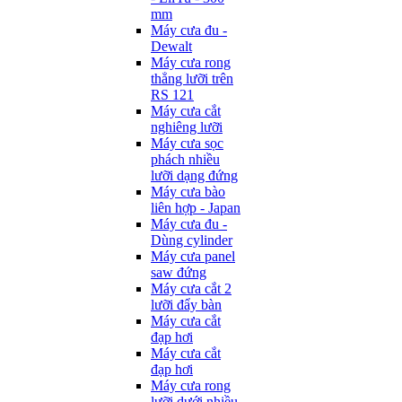
mm
Máy cưa đu -
Dewalt
Máy cưa rong
thẳng lưỡi trên
RS 121
Máy cưa cắt
nghiêng lưỡi
Máy cưa sọc
phách nhiều
lưỡi dạng đứng
Máy cưa bào
liên hợp - Japan
Máy cưa đu -
Dùng cylinder
Máy cưa panel
saw đứng
Máy cưa cắt 2
lưỡi đẩy bàn
Máy cưa cắt
đạp hơi
Máy cưa cắt
đạp hơi
Máy cưa rong
lưỡi dưới nhiều