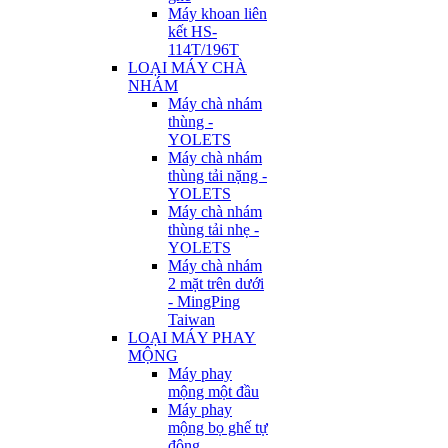
Máy khoan liên
kết HS-
114T/196T
LOẠI MÁY CHÀ
NHÁM
Máy chà nhám
thùng -
YOLETS
Máy chà nhám
thùng tải nặng -
YOLETS
Máy chà nhám
thùng tải nhẹ -
YOLETS
Máy chà nhám
2 mặt trên dưới
- MingPing
Taiwan
LOẠI MÁY PHAY
MỘNG
Máy phay
mộng một đầu
Máy phay
mộng bọ ghế tự
động