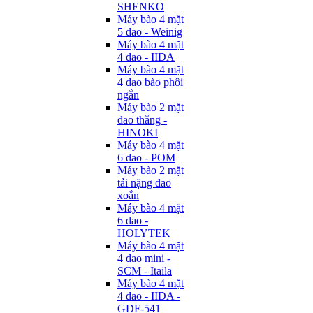
SHENKO
Máy bào 4 mặt
5 dao - Weinig
Máy bào 4 mặt
4 dao - IIDA
Máy bào 4 mặt
4 dao bào phôi
ngắn
Máy bào 2 mặt
dao thẳng -
HINOKI
Máy bào 4 mặt
6 dao - POM
Máy bào 2 mặt
tải nặng dao
xoắn
Máy bào 4 mặt
6 dao -
HOLYTEK
Máy bào 4 mặt
4 dao mini -
SCM - Itaila
Máy bào 4 mặt
4 dao - IIDA -
GDF-541