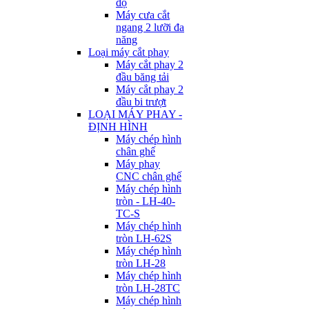
độ
Máy cưa cắt
ngang 2 lưỡi đa
năng
Loại máy cắt phay
Máy cắt phay 2
đầu băng tải
Máy cắt phay 2
đầu bi trượt
LOẠI MÁY PHAY -
ĐỊNH HÌNH
Máy chép hình
chân ghế
Máy phay
CNC chân ghế
Máy chép hình
tròn - LH-40-
TC-S
Máy chép hình
tròn LH-62S
Máy chép hình
tròn LH-28
Máy chép hình
tròn LH-28TC
Máy chép hình