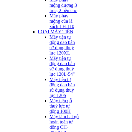
mộng dương 3
trục, 2 bên cnc
Máy phay
mộng cửa lá
xách LH-110
LOẠI MÁY TIỆN
Máy tiện tự
động dao bản
sử dụng thuỷ
lực 120XL
Máy tiện tự
động dao bản
sử dụng thuỷ
lực 120L-54"
Máy tiện tự
động dao bản
sử dụng thuỷ
lực 120S
Máy tiện gỗ
thuỷ lực tự
động 100H
Máy làm hạt gỗ
hoàn toàn tự
động CH-