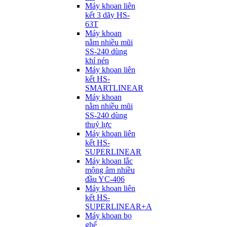
Máy khoan liên
kết 3 dãy HS-
63T
Máy khoan
nằm nhiều mũi
SS-240 dùng
khí nén
Máy khoan liên
kết HS-
SMARTLINEAR
Máy khoan
nằm nhiều mũi
SS-240 dùng
thuỷ lực
Máy khoan liên
kết HS-
SUPERLINEAR
Máy khoan lắc
mộng âm nhiều
đầu YC-406
Máy khoan liên
kết HS-
SUPERLINEAR+A
Máy khoan bọ
ghế