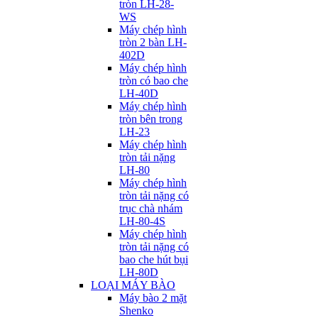
tròn LH-28-
WS
Máy chép hình
tròn 2 bàn LH-
402D
Máy chép hình
tròn có bao che
LH-40D
Máy chép hình
tròn bên trong
LH-23
Máy chép hình
tròn tải nặng
LH-80
Máy chép hình
tròn tải nặng có
trục chà nhám
LH-80-4S
Máy chép hình
tròn tải nặng có
bao che hút bụi
LH-80D
LOẠI MÁY BÀO
Máy bào 2 mặt
Shenko