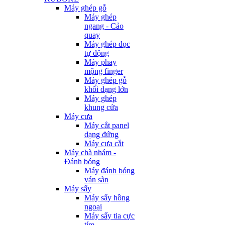
Máy ghép gỗ
Máy ghép
ngang - Cảo
quay
Máy ghép dọc
tự động
Máy phay
mộng finger
Máy ghép gỗ
khối dạng lớn
Máy ghép
khung cửa
Máy cưa
Máy cắt panel
dạng đứng
Máy cưa cắt
Máy chà nhám -
Đánh bóng
Máy đánh bóng
ván sàn
Máy sấy
Máy sấy hồng
ngoại
Máy sấy tia cực
tím