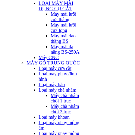
LOẠI MÁY MÀI
DỤNG CỤ CẮT
Máy mài lưỡi
cưa thẳng
Máy mài lưỡi
cưa lọng
Máy mài dao
thẳng BS
Máy mài đa
năng BS-250A
Máy CNC
MÁY GỖ TRUNG QUÓC
Loại máy cưa cắt
Loại máy phay định
hình
Loại máy bào
Loại máy chà nhám
Máy chà nhám
chổi 1 trục
Máy chà nhám
chổi 2 trục
Loại máy khoan
Loại máy phay mộng
âm
Loại máy phay mộng