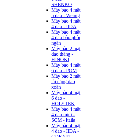
SHENKO
Máy bào 4 mặt
5 dao - Weinig
Máy bào 4 mặt
4 dao - IIDA
Máy bào 4 mặt
4 dao bào phôi
ngắn
Máy bào 2 mặt
dao thẳng -
HINOKI
Máy bào 4 mặt
6 dao - POM
Máy bào 2 mặt
tải nặng dao
xoắn
Máy bào 4 mặt
6 dao -
HOLYTEK
Máy bào 4 mặt
4 dao mini -
SCM - Itaila
Máy bào 4 mặt
4 dao - IIDA -
GDF-541