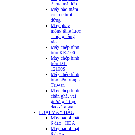
2 trục mặt lớn
Máy bào thẩm
có trục tupi
đứng
Máy phay
mộng răng lược
- mộng hàng
rào
Máy chép hình
tròn KR-100
Máy chép hình
tròn DT-
12100S
Máy chép hình
tròn bên trong -
Taiwan
Máy chép hình
chân ghế, vai
giường 4 trục
dao - Taiwan
LOẠI MÁY BÀO
Máy bào 4 mặt
6 dao - IIDA
Máy bào 4 mặt
6 dao -