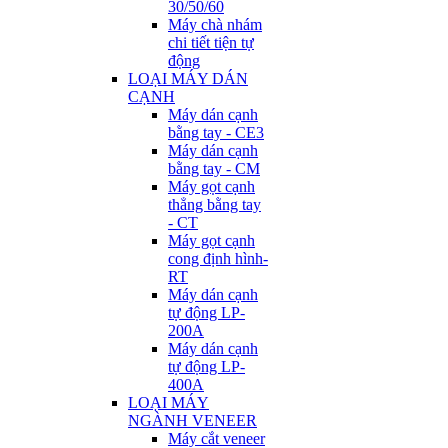
30/50/60
Máy chà nhám
chi tiết tiện tự
động
LOẠI MÁY DÁN
CẠNH
Máy dán cạnh
bằng tay - CE3
Máy dán cạnh
bằng tay - CM
Máy gọt cạnh
thẳng bằng tay
- CT
Máy gọt cạnh
cong định hình-
RT
Máy dán cạnh
tự động LP-
200A
Máy dán cạnh
tự động LP-
400A
LOẠI MÁY
NGÀNH VENEER
Máy cắt veneer