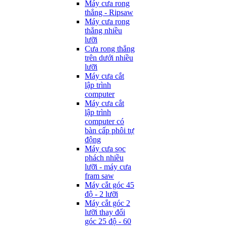
Máy cưa rong
thẳng - Ripsaw
Máy cưa rong
thẳng nhiều
lưỡi
Cưa rong thẳng
trên dưới nhiều
lưỡi
Máy cưa cắt
lập trình
computer
Máy cưa cắt
lập trình
computer có
bàn cấp phôi tự
động
Máy cưa sọc
phách nhiều
lưỡi - máy cưa
fram saw
Máy cắt góc 45
độ - 2 lưỡi
Máy cắt góc 2
lưỡi thay đổi
góc 25 độ - 60