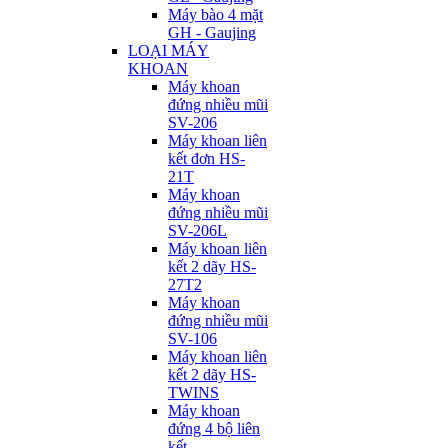
Máy bào 4 mặt
GH - Gaujing
LOẠI MÁY
KHOAN
Máy khoan
đứng nhiều mũi
SV-206
Máy khoan liên
kết đơn HS-
21T
Máy khoan
đứng nhiều mũi
SV-206L
Máy khoan liên
kết 2 dãy HS-
27T2
Máy khoan
đứng nhiều mũi
SV-106
Máy khoan liên
kết 2 dãy HS-
TWINS
Máy khoan
đứng 4 bộ liên
kết