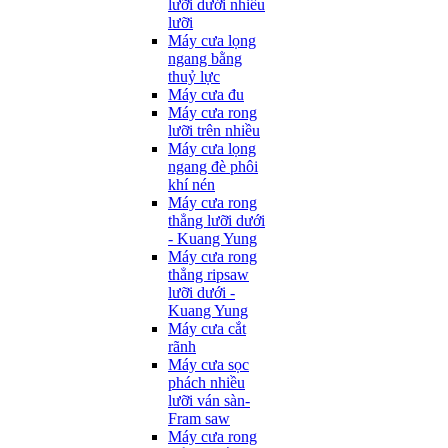
lưỡi dưới nhiều
lưỡi
Máy cưa lọng
ngang bằng
thuỷ lực
Máy cưa đu
Máy cưa rong
lưỡi trên nhiều
Máy cưa lọng
ngang đè phôi
khí nén
Máy cưa rong
thẳng lưỡi dưới
- Kuang Yung
Máy cưa rong
thẳng ripsaw
lưỡi dưới -
Kuang Yung
Máy cưa cắt
rãnh
Máy cưa sọc
phách nhiều
lưỡi ván sàn-
Fram saw
Máy cưa rong