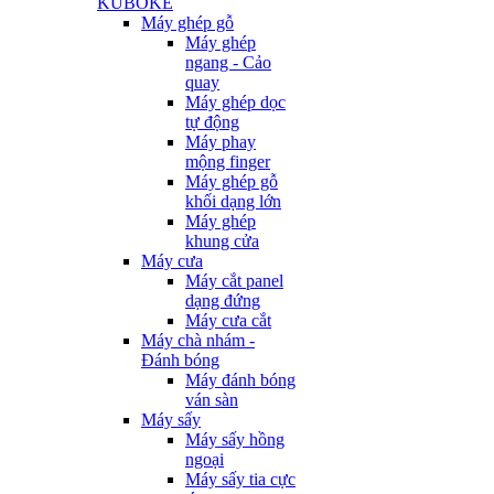
KUBOKE
Máy ghép gỗ
Máy ghép
ngang - Cảo
quay
Máy ghép dọc
tự động
Máy phay
mộng finger
Máy ghép gỗ
khối dạng lớn
Máy ghép
khung cửa
Máy cưa
Máy cắt panel
dạng đứng
Máy cưa cắt
Máy chà nhám -
Đánh bóng
Máy đánh bóng
ván sàn
Máy sấy
Máy sấy hồng
ngoại
Máy sấy tia cực