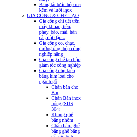
Băng tải lưới thép mạ
kẽm và lưới inox
GIA CÔNG & CHẾ TẠO
Gia công chi tiết trên
máy khoan, tiện,
phay, bào, mài, hàn
cắt, đột dập...
Gia công co, chạc,
đường ống thép công
nghiệp nặng
Gia công chế tạo hộp
giảm tốc công nghiệp
Gia công phụ kiện
bằng kim loại cho
ngành gỗ
Chân bàn cho
Bar
Chân Bàn inox
bóng (SUS
304)
Khung ghế
bằng nhôm
Chân bàn, ghế
bằng ghê bằng
sất sơn tĩnh