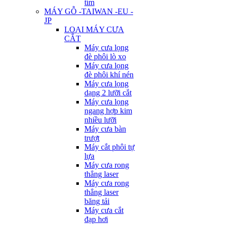
tím
MÁY GỖ -TAIWAN -EU -
JP
LOẠI MÁY CƯA
CẮT
Máy cưa lọng
đè phôi lò xo
Máy cưa lọng
đè phôi khí nén
Máy cưa lọng
dạng 2 lưỡi cắt
Máy cưa lọng
ngang hợp kim
nhiều lưỡi
Máy cưa bàn
trượt
Máy cắt phôi tự
lựa
Máy cưa rong
thẳng laser
Máy cưa rong
thẳng laser
băng tải
Máy cưa cắt
đạp hơi