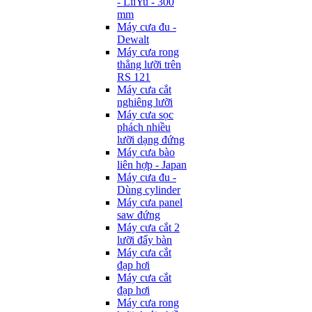
- LiiYu - 300
mm
Máy cưa đu -
Dewalt
Máy cưa rong
thẳng lưỡi trên
RS 121
Máy cưa cắt
nghiêng lưỡi
Máy cưa sọc
phách nhiều
lưỡi dạng đứng
Máy cưa bào
liên hợp - Japan
Máy cưa đu -
Dùng cylinder
Máy cưa panel
saw đứng
Máy cưa cắt 2
lưỡi đẩy bàn
Máy cưa cắt
đạp hơi
Máy cưa cắt
đạp hơi
Máy cưa rong