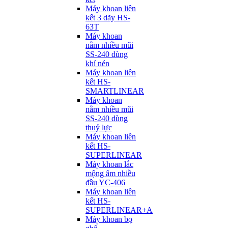
Máy khoan liên
kết 3 dãy HS-
63T
Máy khoan
nằm nhiều mũi
SS-240 dùng
khí nén
Máy khoan liên
kết HS-
SMARTLINEAR
Máy khoan
nằm nhiều mũi
SS-240 dùng
thuỷ lực
Máy khoan liên
kết HS-
SUPERLINEAR
Máy khoan lắc
mộng âm nhiều
đầu YC-406
Máy khoan liên
kết HS-
SUPERLINEAR+A
Máy khoan bọ