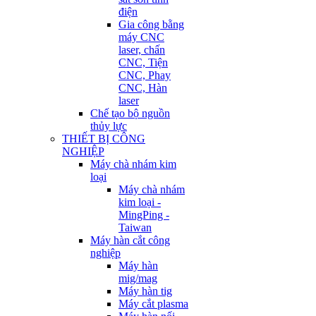
điện
Gia công bằng
máy CNC
laser, chấn
CNC, Tiện
CNC, Phay
CNC, Hàn
laser
Chế tạo bộ nguồn
thủy lực
THIẾT BỊ CÔNG
NGHIỆP
Máy chà nhám kim
loại
Máy chà nhám
kim loại -
MingPing -
Taiwan
Máy hàn cắt công
nghiệp
Máy hàn
mig/mag
Máy hàn tig
Máy cắt plasma