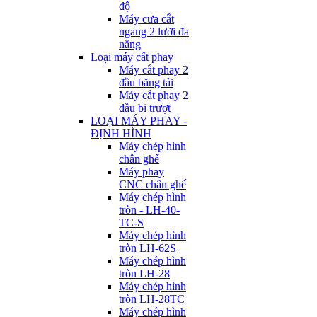
độ
Máy cưa cắt
ngang 2 lưỡi đa
năng
Loại máy cắt phay
Máy cắt phay 2
đầu băng tải
Máy cắt phay 2
đầu bi trượt
LOẠI MÁY PHAY -
ĐỊNH HÌNH
Máy chép hình
chân ghế
Máy phay
CNC chân ghế
Máy chép hình
tròn - LH-40-
TC-S
Máy chép hình
tròn LH-62S
Máy chép hình
tròn LH-28
Máy chép hình
tròn LH-28TC
Máy chép hình