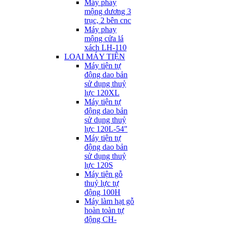
Máy phay
mộng dương 3
trục, 2 bên cnc
Máy phay
mộng cửa lá
xách LH-110
LOẠI MÁY TIỆN
Máy tiện tự
động dao bản
sử dụng thuỷ
lực 120XL
Máy tiện tự
động dao bản
sử dụng thuỷ
lực 120L-54"
Máy tiện tự
động dao bản
sử dụng thuỷ
lực 120S
Máy tiện gỗ
thuỷ lực tự
động 100H
Máy làm hạt gỗ
hoàn toàn tự
động CH-