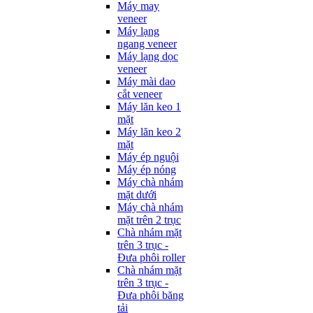
Máy may
veneer
Máy lạng
ngang veneer
Máy lạng dọc
veneer
Máy mài dao
cắt veneer
Máy lăn keo 1
mặt
Máy lăn keo 2
mặt
Máy ép nguội
Máy ép nóng
Máy chà nhám
mặt dưới
Máy chà nhám
mặt trên 2 trục
Chà nhám mặt
trên 3 trục -
Đưa phôi roller
Chà nhám mặt
trên 3 trục -
Đưa phôi băng
tải