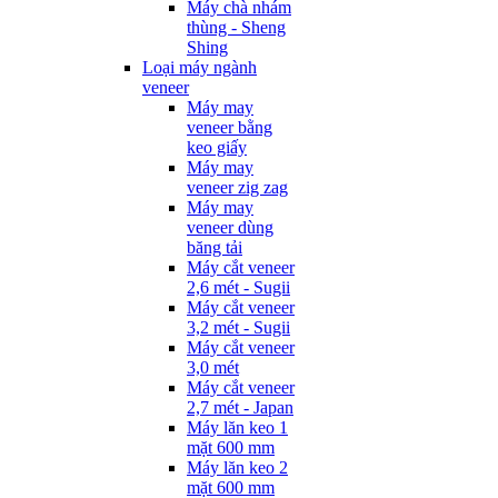
Máy chà nhám
thùng - Sheng
Shing
Loại máy ngành
veneer
Máy may
veneer bằng
keo giấy
Máy may
veneer zig zag
Máy may
veneer dùng
băng tải
Máy cắt veneer
2,6 mét - Sugii
Máy cắt veneer
3,2 mét - Sugii
Máy cắt veneer
3,0 mét
Máy cắt veneer
2,7 mét - Japan
Máy lăn keo 1
mặt 600 mm
Máy lăn keo 2
mặt 600 mm