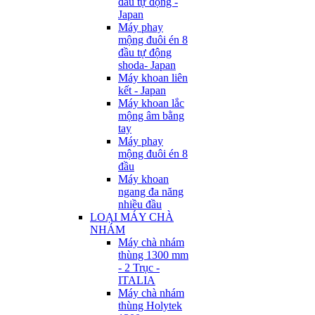
đầu tự động -
Japan
Máy phay
mộng đuôi én 8
đầu tự động
shoda- Japan
Máy khoan liên
kết - Japan
Máy khoan lắc
mộng âm bằng
tay
Máy phay
mộng đuôi én 8
đầu
Máy khoan
ngang đa năng
nhiều đầu
LOẠI MÁY CHÀ
NHÁM
Máy chà nhám
thùng 1300 mm
- 2 Trục -
ITALIA
Máy chà nhám
thùng Holytek