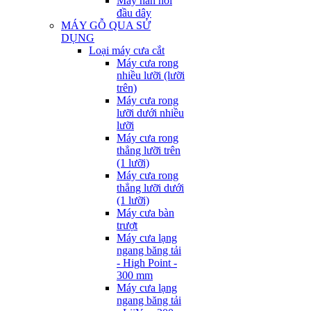
Máy hàn nối
đầu dây
MÁY GỖ QUA SỬ
DỤNG
Loại máy cưa cắt
Máy cưa rong
nhiều lưỡi (lưỡi
trên)
Máy cưa rong
lưỡi dưới nhiều
lưỡi
Máy cưa rong
thẳng lưỡi trên
(1 lưỡi)
Máy cưa rong
thẳng lưỡi dưới
(1 lưỡi)
Máy cưa bàn
trượt
Máy cưa lạng
ngang băng tải
- High Point -
300 mm
Máy cưa lạng
ngang băng tải