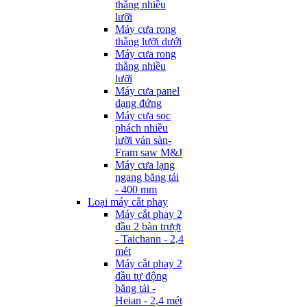
thẳng nhiều
lưỡi
Máy cưa rong
thẳng lưỡi dưới
Máy cưa rong
thẳng nhiều
lưỡi
Máy cưa panel
dạng đứng
Máy cưa sọc
phách nhiều
lưỡi ván sàn-
Fram saw M&J
Máy cưa lạng
ngang băng tải
- 400 mm
Loại máy cắt phay
Máy cắt phay 2
đầu 2 bàn trượt
- Taichann - 2,4
mét
Máy cắt phay 2
đầu tự động
băng tải -
Heian - 2,4 mét