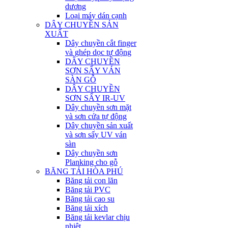
dương
Loại máy dán cạnh
DÂY CHUYỀN SẢN
XUẤT
Dây chuyền cắt finger
và ghép dọc tự động
DÂY CHUYỀN
SƠN SẤY VÁN
SÀN GỖ
DÂY CHUYỀN
SƠN SẤY IR-UV
Dây chuyền sơn mặt
và sơn cửa tự động
Dây chuyền sản xuất
và sơn sấy UV ván
sàn
Dây chuyền sơn
Planking cho gỗ
BĂNG TẢI HÒA PHÚ
Băng tải con lăn
Băng tải PVC
Băng tải cao su
Băng tải xích
Băng tải kevlar chịu
nhiệt