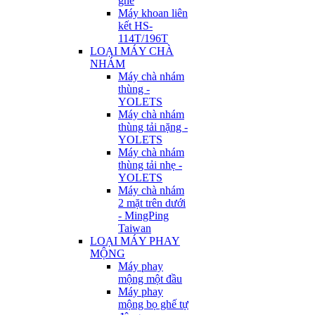
ghế
Máy khoan liên
kết HS-
114T/196T
LOẠI MÁY CHÀ
NHÁM
Máy chà nhám
thùng -
YOLETS
Máy chà nhám
thùng tải nặng -
YOLETS
Máy chà nhám
thùng tải nhẹ -
YOLETS
Máy chà nhám
2 mặt trên dưới
- MingPing
Taiwan
LOẠI MÁY PHAY
MỘNG
Máy phay
mộng một đầu
Máy phay
mộng bọ ghế tự