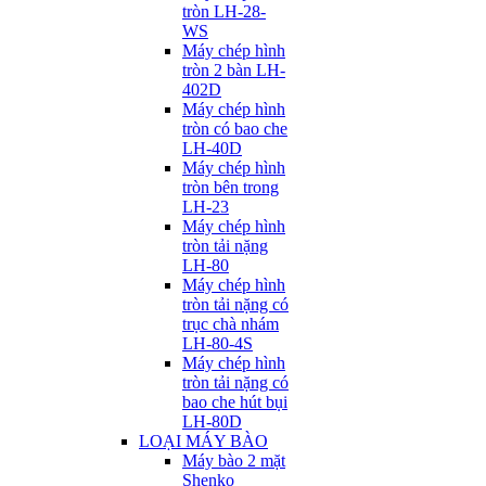
tròn LH-28-
WS
Máy chép hình
tròn 2 bàn LH-
402D
Máy chép hình
tròn có bao che
LH-40D
Máy chép hình
tròn bên trong
LH-23
Máy chép hình
tròn tải nặng
LH-80
Máy chép hình
tròn tải nặng có
trục chà nhám
LH-80-4S
Máy chép hình
tròn tải nặng có
bao che hút bụi
LH-80D
LOẠI MÁY BÀO
Máy bào 2 mặt
Shenko