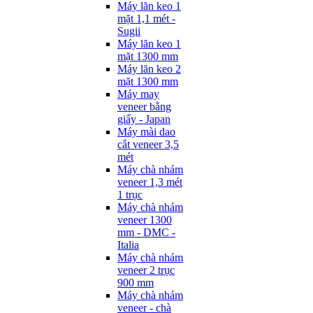
Máy lăn keo 1
mặt 1,1 mét -
Sugii
Máy lăn keo 1
mặt 1300 mm
Máy lăn keo 2
mặt 1300 mm
Máy may
veneer bằng
giấy - Japan
Máy mài dao
cắt veneer 3,5
mét
Máy chà nhám
veneer 1,3 mét
1 trục
Máy chà nhám
veneer 1300
mm - DMC -
Italia
Máy chà nhám
veneer 2 trục
900 mm
Máy chà nhám
veneer - chà