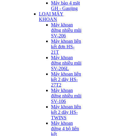
Máy bào 4 mặt
GH - Gaujing
LOẠI MÁY
KHOAN
Máy khoan
đứng nhiều mũi
SV-206
Máy khoan liên
kết đơn HS-
21T
Máy khoan
đứng nhiều mũi
SV-206L
Máy khoan liên
kết 2 dãy HS-
27T2
Máy khoan
đứng nhiều mũi
SV-106
Máy khoan liên
kết 2 dãy HS-
TWINS
Máy khoan
đứng 4 bộ liên
kết