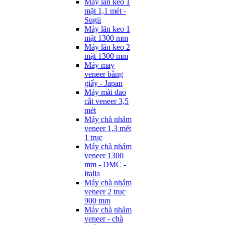
Máy lăn keo 1
mặt 1,1 mét -
Sugii
Máy lăn keo 1
mặt 1300 mm
Máy lăn keo 2
mặt 1300 mm
Máy may
veneer bằng
giấy - Japan
Máy mài dao
cắt veneer 3,5
mét
Máy chà nhám
veneer 1,3 mét
1 trục
Máy chà nhám
veneer 1300
mm - DMC -
Italia
Máy chà nhám
veneer 2 trục
900 mm
Máy chà nhám
veneer - chà