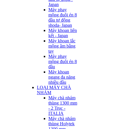
Japan
Máy phay
mộng đuôi én 8
đầu tự động
shoda- Japan
Máy khoan liên
kết - Japan
Máy khoan lắc
mộng âm bằng
tay
Máy phay
mộng đuôi én 8
đầu
Máy khoan
ngang đa năng
nhiều đầu
LOẠI MÁY CHÀ
NHÁM
Máy chà nhám
thùng 1300 mm
- 2 Trục -
ITALIA
Máy chà nhám
thùng Holytek
1300 mm