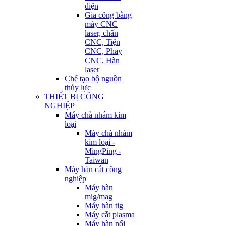
điện
Gia công bằng
máy CNC
laser, chấn
CNC, Tiện
CNC, Phay
CNC, Hàn
laser
Chế tạo bộ nguồn
thủy lực
THIẾT BỊ CÔNG
NGHIỆP
Máy chà nhám kim
loại
Máy chà nhám
kim loại -
MingPing -
Taiwan
Máy hàn cắt công
nghiệp
Máy hàn
mig/mag
Máy hàn tig
Máy cắt plasma
Máy hàn nối