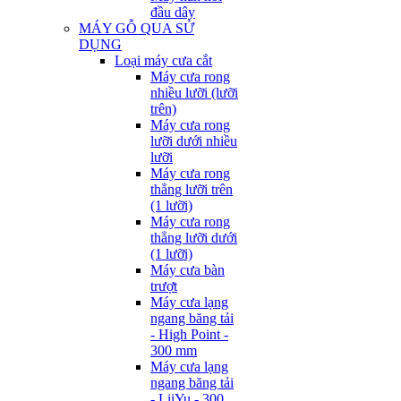
đầu dây
MÁY GỖ QUA SỬ
DỤNG
Loại máy cưa cắt
Máy cưa rong
nhiều lưỡi (lưỡi
trên)
Máy cưa rong
lưỡi dưới nhiều
lưỡi
Máy cưa rong
thẳng lưỡi trên
(1 lưỡi)
Máy cưa rong
thẳng lưỡi dưới
(1 lưỡi)
Máy cưa bàn
trượt
Máy cưa lạng
ngang băng tải
- High Point -
300 mm
Máy cưa lạng
ngang băng tải
- LiiYu - 300