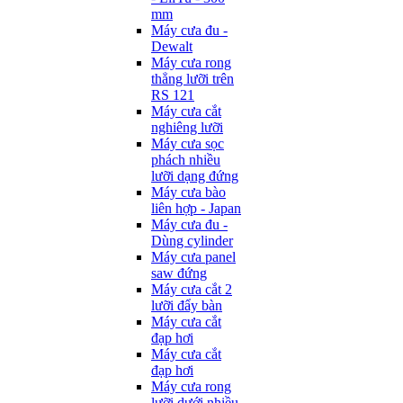
mm
Máy cưa đu -
Dewalt
Máy cưa rong
thẳng lưỡi trên
RS 121
Máy cưa cắt
nghiêng lưỡi
Máy cưa sọc
phách nhiều
lưỡi dạng đứng
Máy cưa bào
liên hợp - Japan
Máy cưa đu -
Dùng cylinder
Máy cưa panel
saw đứng
Máy cưa cắt 2
lưỡi đẩy bàn
Máy cưa cắt
đạp hơi
Máy cưa cắt
đạp hơi
Máy cưa rong
lưỡi dưới nhiều