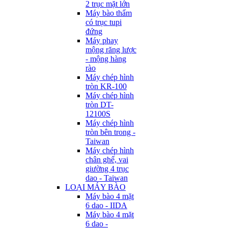
2 trục mặt lớn
Máy bào thẩm
có trục tupi
đứng
Máy phay
mộng răng lược
- mộng hàng
rào
Máy chép hình
tròn KR-100
Máy chép hình
tròn DT-
12100S
Máy chép hình
tròn bên trong -
Taiwan
Máy chép hình
chân ghế, vai
giường 4 trục
dao - Taiwan
LOẠI MÁY BÀO
Máy bào 4 mặt
6 dao - IIDA
Máy bào 4 mặt
6 dao -