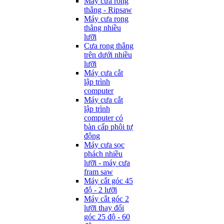
Máy cưa rong
thẳng - Ripsaw
Máy cưa rong
thẳng nhiều
lưỡi
Cưa rong thẳng
trên dưới nhiều
lưỡi
Máy cưa cắt
lập trình
computer
Máy cưa cắt
lập trình
computer có
bàn cấp phôi tự
động
Máy cưa sọc
phách nhiều
lưỡi - máy cưa
fram saw
Máy cắt góc 45
độ - 2 lưỡi
Máy cắt góc 2
lưỡi thay đổi
góc 25 độ - 60