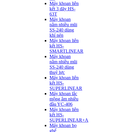
Máy khoan liên
kết 3 dãy HS-
63T
Máy khoan
nằm nhiều mũi
SS-240 dùng
khí nén
Máy khoan liên
kết HS-
SMARTLINEAR
Máy khoan
nằm nhiều mũi
SS-240 dùng
thuỷ lực
Máy khoan liên
kết HS-
SUPERLINEAR
Máy khoan lắc
mộng âm nhiều
đầu YC-406
Máy khoan liên
kết HS-
SUPERLINEAR+A
Máy khoan bọ
ghế