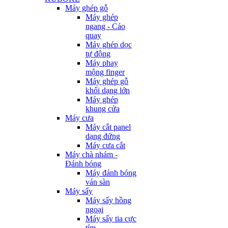
Máy ghép gỗ
Máy ghép
ngang - Cảo
quay
Máy ghép dọc
tự động
Máy phay
mộng finger
Máy ghép gỗ
khối dạng lớn
Máy ghép
khung cửa
Máy cưa
Máy cắt panel
dạng đứng
Máy cưa cắt
Máy chà nhám -
Đánh bóng
Máy đánh bóng
ván sàn
Máy sấy
Máy sấy hồng
ngoại
Máy sấy tia cực
tím