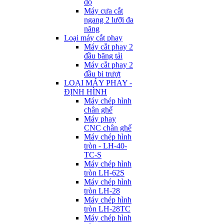
độ
Máy cưa cắt
ngang 2 lưỡi đa
năng
Loại máy cắt phay
Máy cắt phay 2
đầu băng tải
Máy cắt phay 2
đầu bi trượt
LOẠI MÁY PHAY -
ĐỊNH HÌNH
Máy chép hình
chân ghế
Máy phay
CNC chân ghế
Máy chép hình
tròn - LH-40-
TC-S
Máy chép hình
tròn LH-62S
Máy chép hình
tròn LH-28
Máy chép hình
tròn LH-28TC
Máy chép hình