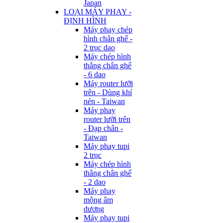
Japan
LOẠI MÁY PHAY -
ĐỊNH HÌNH
Máy phay chép
hình chân ghế -
2 trục dao
Máy chép hình
thẳng chân ghế
- 6 dao
Máy router lưỡi
trên - Dùng khí
nén - Taiwan
Máy phay
router lưỡi trên
- Đạp chân -
Taiwan
Máy phay tupi
2 trục
Máy chép hình
thẳng chân ghế
- 2 dao
Máy phay
mộng âm
dương
Máy phay tupi