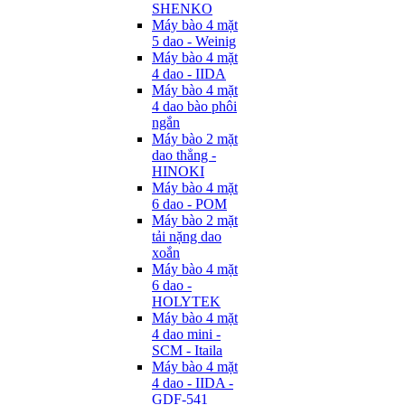
SHENKO
Máy bào 4 mặt
5 dao - Weinig
Máy bào 4 mặt
4 dao - IIDA
Máy bào 4 mặt
4 dao bào phôi
ngắn
Máy bào 2 mặt
dao thẳng -
HINOKI
Máy bào 4 mặt
6 dao - POM
Máy bào 2 mặt
tải nặng dao
xoắn
Máy bào 4 mặt
6 dao -
HOLYTEK
Máy bào 4 mặt
4 dao mini -
SCM - Itaila
Máy bào 4 mặt
4 dao - IIDA -
GDF-541