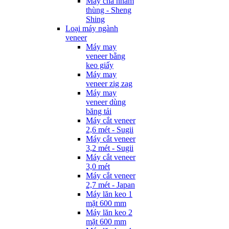
Máy chà nhám
thùng - Sheng
Shing
Loại máy ngành
veneer
Máy may
veneer bằng
keo giấy
Máy may
veneer zig zag
Máy may
veneer dùng
băng tải
Máy cắt veneer
2,6 mét - Sugii
Máy cắt veneer
3,2 mét - Sugii
Máy cắt veneer
3,0 mét
Máy cắt veneer
2,7 mét - Japan
Máy lăn keo 1
mặt 600 mm
Máy lăn keo 2
mặt 600 mm