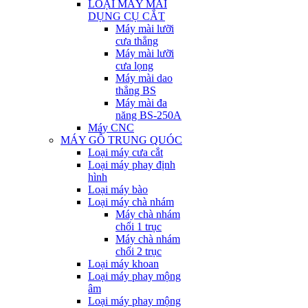
LOẠI MÁY MÀI
DỤNG CỤ CẮT
Máy mài lưỡi
cưa thẳng
Máy mài lưỡi
cưa lọng
Máy mài dao
thẳng BS
Máy mài đa
năng BS-250A
Máy CNC
MÁY GỖ TRUNG QUÓC
Loại máy cưa cắt
Loại máy phay định
hình
Loại máy bào
Loại máy chà nhám
Máy chà nhám
chổi 1 trục
Máy chà nhám
chổi 2 trục
Loại máy khoan
Loại máy phay mộng
âm
Loại máy phay mộng