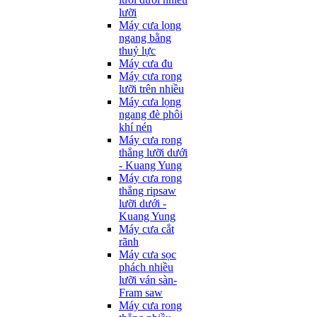
lưỡi
Máy cưa lọng
ngang bằng
thuỷ lực
Máy cưa đu
Máy cưa rong
lưỡi trên nhiều
Máy cưa lọng
ngang đè phôi
khí nén
Máy cưa rong
thẳng lưỡi dưới
- Kuang Yung
Máy cưa rong
thẳng ripsaw
lưỡi dưới -
Kuang Yung
Máy cưa cắt
rãnh
Máy cưa sọc
phách nhiều
lưỡi ván sàn-
Fram saw
Máy cưa rong