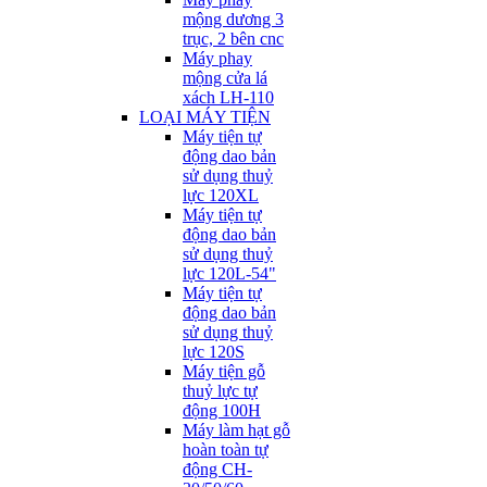
mộng dương 3
trục, 2 bên cnc
Máy phay
mộng cửa lá
xách LH-110
LOẠI MÁY TIỆN
Máy tiện tự
động dao bản
sử dụng thuỷ
lực 120XL
Máy tiện tự
động dao bản
sử dụng thuỷ
lực 120L-54"
Máy tiện tự
động dao bản
sử dụng thuỷ
lực 120S
Máy tiện gỗ
thuỷ lực tự
động 100H
Máy làm hạt gỗ
hoàn toàn tự
động CH-