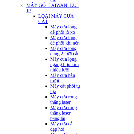
MÁY GỖ -TAIWAN -EU -
JP
LOẠI MÁY CƯA
CẮT
Máy cưa lọng
đè phôi lò xo
Máy cưa lọng
đè phôi khí nén
Máy cưa lọng
dạng 2 lưỡi cắt
Máy cưa lọng
ngang hợp kim
nhiều lưỡi
Máy cưa bàn
trượt
Máy cắt phôi tự
lựa
Máy cưa rong
thẳng laser
Máy cưa rong
thẳng laser
băng tải
Máy cưa cắt
đạp hơi