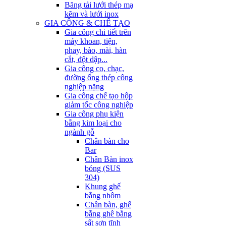
Băng tải lưới thép mạ
kẽm và lưới inox
GIA CÔNG & CHẾ TẠO
Gia công chi tiết trên
máy khoan, tiện,
phay, bào, mài, hàn
cắt, đột dập...
Gia công co, chạc,
đường ống thép công
nghiệp nặng
Gia công chế tạo hộp
giảm tốc công nghiệp
Gia công phụ kiện
bằng kim loại cho
ngành gỗ
Chân bàn cho
Bar
Chân Bàn inox
bóng (SUS
304)
Khung ghế
bằng nhôm
Chân bàn, ghế
bằng ghê bằng
sất sơn tĩnh