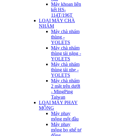
Máy khoan liên
kết HS-
114T/196T
LOẠI MÁY CHÀ
NHÁM
Máy chà nhám
thùng -
YOLETS
Máy chà nhám
thùng tải nặng -
YOLETS
Máy chà nhám
thùng tải nhẹ -
YOLETS
Máy chà nhám
2 mặt trên dưới
- MingPing
Taiwan
LOẠI MÁY PHAY
MỘNG
Máy phay
mộng một đầu
Máy phay
mộng bọ ghế tự
động