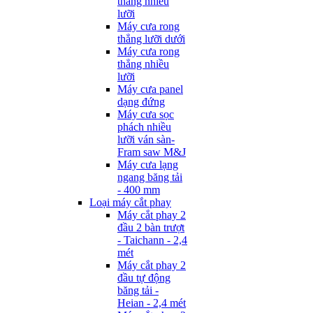
thẳng nhiều
lưỡi
Máy cưa rong
thẳng lưỡi dưới
Máy cưa rong
thẳng nhiều
lưỡi
Máy cưa panel
dạng đứng
Máy cưa sọc
phách nhiều
lưỡi ván sàn-
Fram saw M&J
Máy cưa lạng
ngang băng tải
- 400 mm
Loại máy cắt phay
Máy cắt phay 2
đầu 2 bàn trượt
- Taichann - 2,4
mét
Máy cắt phay 2
đầu tự động
băng tải -
Heian - 2,4 mét