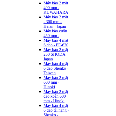
Máy bào 2 mặt
400 mm -
KUWAHARA
Máy bào 2 mặt
- 300 mm -
Heian - Japan
Máy bào cuốn
450 mm -
Máy bào 4 mặt
6 dao - FE-620
Máy bào 2 mặt
250 SHODA -
Japan
Máy bào 4 mặt
6 dao Shenko -
Taiwan
Máy bào 2 mặt
600 mm -
Hinoki
Máy bào 2 mặt
dao xoắn 600
mm - Hinoki
Máy bào 4 mặt
6 dao tải nặng -
Shenko -