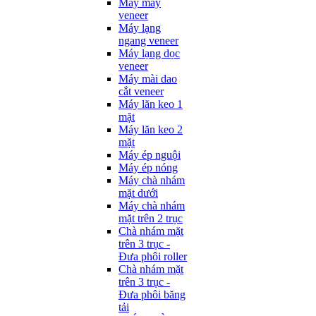
Máy may
veneer
Máy lạng
ngang veneer
Máy lạng dọc
veneer
Máy mài dao
cắt veneer
Máy lăn keo 1
mặt
Máy lăn keo 2
mặt
Máy ép nguội
Máy ép nóng
Máy chà nhám
mặt dưới
Máy chà nhám
mặt trên 2 trục
Chà nhám mặt
trên 3 trục -
Đưa phôi roller
Chà nhám mặt
trên 3 trục -
Đưa phôi băng
tải