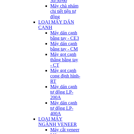
30/50/60
Máy chà nhám
chi tiết tiện tự
động
LOẠI MÁY DÁN
CẠNH
Máy dán cạnh
bằng tay - CE3
Máy dán cạnh
bằng tay - CM
Máy gọt cạnh
thẳng bằng tay
- CT
Máy gọt cạnh
cong định hình-
RT
Máy dán cạnh
tự động LP-
200A
Máy dán cạnh
tự động LP-
400A
LOẠI MÁY
NGÀNH VENEER
Máy cắt veneer