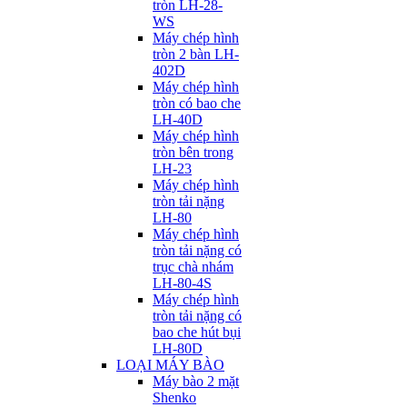
tròn LH-28-
WS
Máy chép hình
tròn 2 bàn LH-
402D
Máy chép hình
tròn có bao che
LH-40D
Máy chép hình
tròn bên trong
LH-23
Máy chép hình
tròn tải nặng
LH-80
Máy chép hình
tròn tải nặng có
trục chà nhám
LH-80-4S
Máy chép hình
tròn tải nặng có
bao che hút bụi
LH-80D
LOẠI MÁY BÀO
Máy bào 2 mặt
Shenko