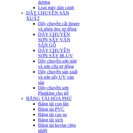
dương
Loại máy dán cạnh
DÂY CHUYỀN SẢN
XUẤT
Dây chuyền cắt finger
và ghép dọc tự động
DÂY CHUYỀN
SƠN SẤY VÁN
SÀN GỖ
DÂY CHUYỀN
SƠN SẤY IR-UV
Dây chuyền sơn mặt
và sơn cửa tự động
Dây chuyền sản xuất
và sơn sấy UV ván
sàn
Dây chuyền sơn
Planking cho gỗ
BĂNG TẢI HÒA PHÚ
Băng tải con lăn
Băng tải PVC
Băng tải cao su
Băng tải xích
Băng tải kevlar chịu
nhiệt