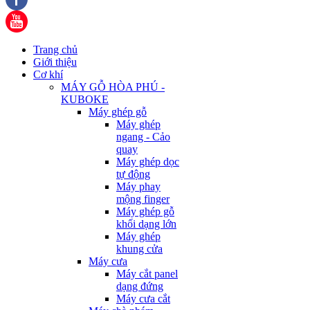
Trang chủ
Giới thiệu
Cơ khí
MÁY GỖ HÒA PHÚ -
KUBOKE
Máy ghép gỗ
Máy ghép
ngang - Cảo
quay
Máy ghép dọc
tự động
Máy phay
mộng finger
Máy ghép gỗ
khối dạng lớn
Máy ghép
khung cửa
Máy cưa
Máy cắt panel
dạng đứng
Máy cưa cắt