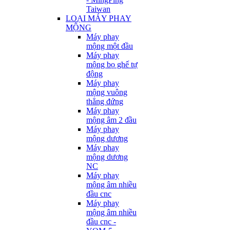
Taiwan
LOẠI MÁY PHAY
MỘNG
Máy phay
mộng một đầu
Máy phay
mộng bọ ghế tự
động
Máy phay
mộng vuông
thẳng đứng
Máy phay
mộng âm 2 đầu
Máy phay
mộng dương
Máy phay
mộng dương
NC
Máy phay
mộng âm nhiều
đầu cnc
Máy phay
mộng âm nhiều
đầu cnc -