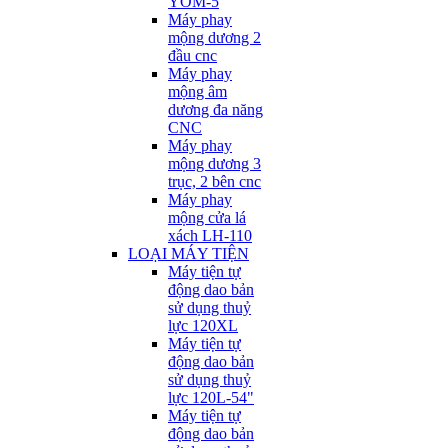
YOM-5
Máy phay
mộng dương 2
đầu cnc
Máy phay
mộng âm
dương đa năng
CNC
Máy phay
mộng dương 3
trục, 2 bên cnc
Máy phay
mộng cửa lá
xách LH-110
LOẠI MÁY TIỆN
Máy tiện tự
động dao bản
sử dụng thuỷ
lực 120XL
Máy tiện tự
động dao bản
sử dụng thuỷ
lực 120L-54"
Máy tiện tự
động dao bản