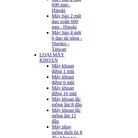
600 mm -
Hinoki
Máy bào 2 mặt
dao xoắn 600
mm - Hinoki
Máy bào 4 mặt
6 dao tải nặng -
Shenko -
Taiwan
LOẠI MÁY
KHOAN
Máy khoan
đứng 1 mũi
Máy khoan
đứng 6 mũi
Máy khoan
đứng 16 mũi
Máy khoan lắc
mộng âm 8 đầu
Máy khoan lắc
mộng âm 12
đầu
Máy phay
mộng đuôi én 8
đầu bằng tay -