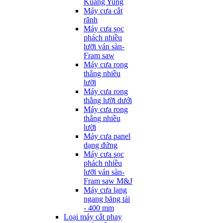
Kuang Yung
Máy cưa cắt
rãnh
Máy cưa sọc
phách nhiều
lưỡi ván sàn-
Fram saw
Máy cưa rong
thẳng nhiều
lưỡi
Máy cưa rong
thẳng lưỡi dưới
Máy cưa rong
thẳng nhiều
lưỡi
Máy cưa panel
dạng đứng
Máy cưa sọc
phách nhiều
lưỡi ván sàn-
Fram saw M&J
Máy cưa lạng
ngang băng tải
- 400 mm
Loại máy cắt phay