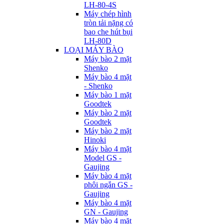
LH-80-4S
Máy chép hình
tròn tải nặng có
bao che hút bụi
LH-80D
LOẠI MÁY BÀO
Máy bào 2 mặt
Shenko
Máy bào 4 mặt
- Shenko
Máy bào 1 mặt
Goodtek
Máy bào 2 mặt
Goodtek
Máy bào 2 mặt
Hinoki
Máy bào 4 mặt
Model GS -
Gaujing
Máy bào 4 mặt
phôi ngắn GS -
Gaujing
Máy bào 4 mặt
GN - Gaujing
Máy bào 4 mặt