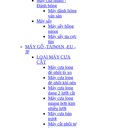
Máy chà nhám -
Đánh bóng
Máy đánh bóng
ván sàn
Máy sấy
Máy sấy hồng
ngoại
Máy sấy tia cực
tím
MÁY GỖ -TAIWAN -EU -
JP
LOẠI MÁY CƯA
CẮT
Máy cưa lọng
đè phôi lò xo
Máy cưa lọng
đè phôi khí nén
Máy cưa lọng
dạng 2 lưỡi cắt
Máy cưa lọng
ngang hợp kim
nhiều lưỡi
Máy cưa bàn
trượt
Máy cắt phôi tự