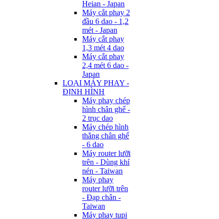
Heian - Japan
Máy cắt phay 2
đầu 6 dao - 1,2
mét - Japan
Máy cắt phay
1,3 mét 4 dao
Máy cắt phay
2,4 mét 6 dao -
Japan
LOẠI MÁY PHAY -
ĐỊNH HÌNH
Máy phay chép
hình chân ghế -
2 trục dao
Máy chép hình
thẳng chân ghế
- 6 dao
Máy router lưỡi
trên - Dùng khí
nén - Taiwan
Máy phay
router lưỡi trên
- Đạp chân -
Taiwan
Máy phay tupi