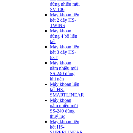
đứng nhiều mũi
SV-106
Máy khoan liên
kết 2 dãy HS-
TWINS
Máy khoan
đứng 4 bộ liên
kết
Máy khoan liên
kết 3 dãy HS-
63T
Máy khoan
nằm nhiều mũi
SS-240 dùng
khí nén
Máy khoan liên
kết HS-
SMARTLINEAR
Máy khoan
nằm nhiều mũi
SS-240 dùng
thuỷ lực
Máy khoan liên
kết HS-
SUPERLINEAR