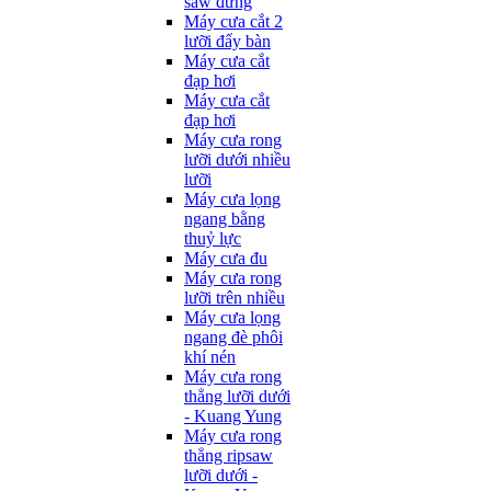
saw đứng
Máy cưa cắt 2
lưỡi đẩy bàn
Máy cưa cắt
đạp hơi
Máy cưa cắt
đạp hơi
Máy cưa rong
lưỡi dưới nhiều
lưỡi
Máy cưa lọng
ngang bằng
thuỷ lực
Máy cưa đu
Máy cưa rong
lưỡi trên nhiều
Máy cưa lọng
ngang đè phôi
khí nén
Máy cưa rong
thẳng lưỡi dưới
- Kuang Yung
Máy cưa rong
thẳng ripsaw
lưỡi dưới -