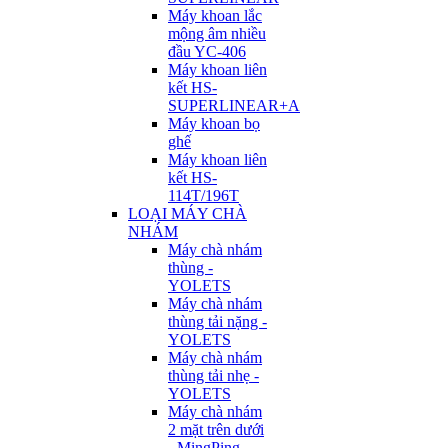
Máy khoan lắc
mộng âm nhiều
đầu YC-406
Máy khoan liên
kết HS-
SUPERLINEAR+A
Máy khoan bọ
ghế
Máy khoan liên
kết HS-
114T/196T
LOẠI MÁY CHÀ
NHÁM
Máy chà nhám
thùng -
YOLETS
Máy chà nhám
thùng tải nặng -
YOLETS
Máy chà nhám
thùng tải nhẹ -
YOLETS
Máy chà nhám
2 mặt trên dưới
- MingPing