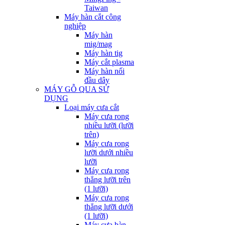
Taiwan
Máy hàn cắt công
nghiệp
Máy hàn
mig/mag
Máy hàn tig
Máy cắt plasma
Máy hàn nối
đầu dây
MÁY GỖ QUA SỬ
DỤNG
Loại máy cưa cắt
Máy cưa rong
nhiều lưỡi (lưỡi
trên)
Máy cưa rong
lưỡi dưới nhiều
lưỡi
Máy cưa rong
thẳng lưỡi trên
(1 lưỡi)
Máy cưa rong
thẳng lưỡi dưới
(1 lưỡi)
Máy cưa bàn