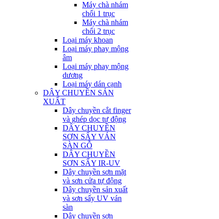
Máy chà nhám
chổi 1 trục
Máy chà nhám
chổi 2 trục
Loại máy khoan
Loại máy phay mộng
âm
Loại máy phay mộng
dương
Loại máy dán cạnh
DÂY CHUYỀN SẢN
XUẤT
Dây chuyền cắt finger
và ghép dọc tự động
DÂY CHUYỀN
SƠN SẤY VÁN
SÀN GỖ
DÂY CHUYỀN
SƠN SẤY IR-UV
Dây chuyền sơn mặt
và sơn cửa tự động
Dây chuyền sản xuất
và sơn sấy UV ván
sàn
Dây chuyền sơn