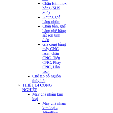
Chân Bàn inox
bóng (SUS
304)
Khung ghế
bằng nhôm
Chân bàn, ghế
bằng ghê bằng
sất sơn tĩnh
điện
Gia công bằng
máy CNC
laser, chấn
CNC, Tiện
CNC, Phay
CNC, Hàn
laser
Chế tạo bộ nguồn
thủy lực
THIẾT BỊ CÔNG
NGHIỆP
Máy chà nhám kim
loại
Máy chà nhám
kim loại -
MingPing -