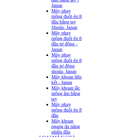
Japan
Máy phay
mộng đuôi én 8
đầu bằng tay
Shoda- Japan
Máy phay
mộng đuôi én 8
đầu tự động -
Japan
Máy phay
mộng đuôi én 8
đầu tự động
shoda- Japan
Máy khoan liên
kết - Japan
Máy khoan lắc
mộng âm bằng
tay
Máy phay
mộng đuôi én 8
đầu
Máy khoan
ngang đa năng
nhiều đầu