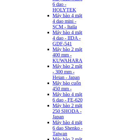
6 dao -
HOLYTEK
Máy bào 4 mặt
4 dao mini -
SCM - Itaila
Máy bào 4 mặt
4 dao - IIDA -
GDF-541
Máy bào 2 mặt
400 mm -
KUWAHARA
Máy bào 2 mặt
- 300 mm -
Heian - Japan
Máy bào cuốn
450 mm -
Máy bào 4 mặt
6 dao - FE-620
Máy bào 2 mặt
250 SHODA -
Japan
Máy bào 4 mặt
6 dao Shenko -
Taiwan
Máy bào 2 mặt