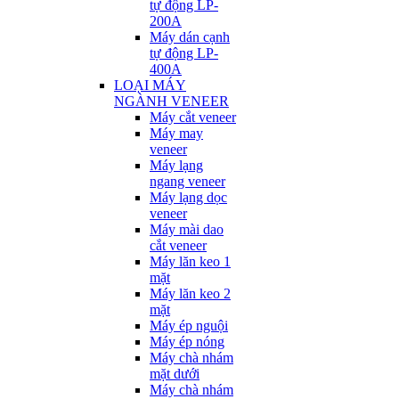
tự động LP-
200A
Máy dán cạnh
tự động LP-
400A
LOẠI MÁY
NGÀNH VENEER
Máy cắt veneer
Máy may
veneer
Máy lạng
ngang veneer
Máy lạng dọc
veneer
Máy mài dao
cắt veneer
Máy lăn keo 1
mặt
Máy lăn keo 2
mặt
Máy ép nguội
Máy ép nóng
Máy chà nhám
mặt dưới
Máy chà nhám