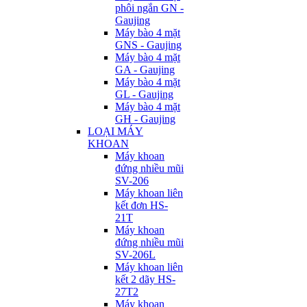
phôi ngắn GN -
Gaujing
Máy bào 4 mặt
GNS - Gaujing
Máy bào 4 mặt
GA - Gaujing
Máy bào 4 mặt
GL - Gaujing
Máy bào 4 mặt
GH - Gaujing
LOẠI MÁY
KHOAN
Máy khoan
đứng nhiều mũi
SV-206
Máy khoan liên
kết đơn HS-
21T
Máy khoan
đứng nhiều mũi
SV-206L
Máy khoan liên
kết 2 dãy HS-
27T2
Máy khoan