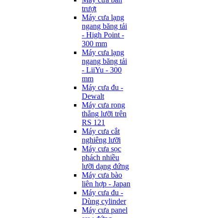
trượt
Máy cưa lạng
ngang băng tải
- High Point -
300 mm
Máy cưa lạng
ngang băng tải
- LiiYu - 300
mm
Máy cưa đu -
Dewalt
Máy cưa rong
thẳng lưỡi trên
RS 121
Máy cưa cắt
nghiêng lưỡi
Máy cưa sọc
phách nhiều
lưỡi dạng đứng
Máy cưa bào
liên hợp - Japan
Máy cưa đu -
Dùng cylinder
Máy cưa panel