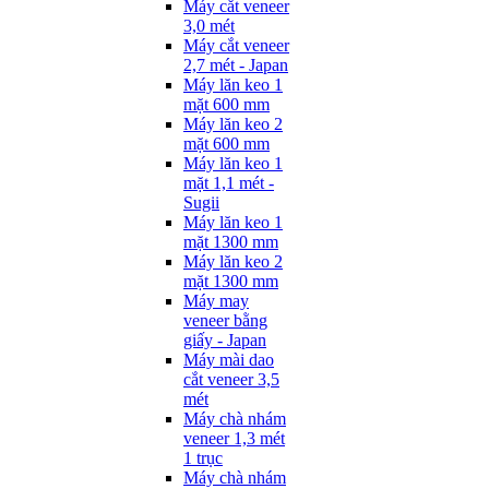
Máy cắt veneer
3,0 mét
Máy cắt veneer
2,7 mét - Japan
Máy lăn keo 1
mặt 600 mm
Máy lăn keo 2
mặt 600 mm
Máy lăn keo 1
mặt 1,1 mét -
Sugii
Máy lăn keo 1
mặt 1300 mm
Máy lăn keo 2
mặt 1300 mm
Máy may
veneer bằng
giấy - Japan
Máy mài dao
cắt veneer 3,5
mét
Máy chà nhám
veneer 1,3 mét
1 trục
Máy chà nhám