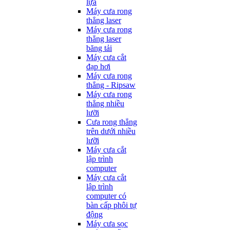
lựa
Máy cưa rong
thẳng laser
Máy cưa rong
thẳng laser
băng tải
Máy cưa cắt
đạp hơi
Máy cưa rong
thẳng - Ripsaw
Máy cưa rong
thẳng nhiều
lưỡi
Cưa rong thẳng
trên dưới nhiều
lưỡi
Máy cưa cắt
lập trình
computer
Máy cưa cắt
lập trình
computer có
bàn cấp phôi tự
động
Máy cưa sọc