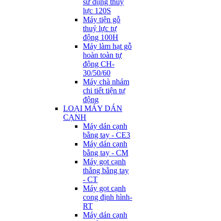
sử dụng thuỷ
lực 120S
Máy tiện gỗ
thuỷ lực tự
động 100H
Máy làm hạt gỗ
hoàn toàn tự
động CH-
30/50/60
Máy chà nhám
chi tiết tiện tự
động
LOẠI MÁY DÁN
CẠNH
Máy dán cạnh
bằng tay - CE3
Máy dán cạnh
bằng tay - CM
Máy gọt cạnh
thẳng bằng tay
- CT
Máy gọt cạnh
cong định hình-
RT
Máy dán cạnh