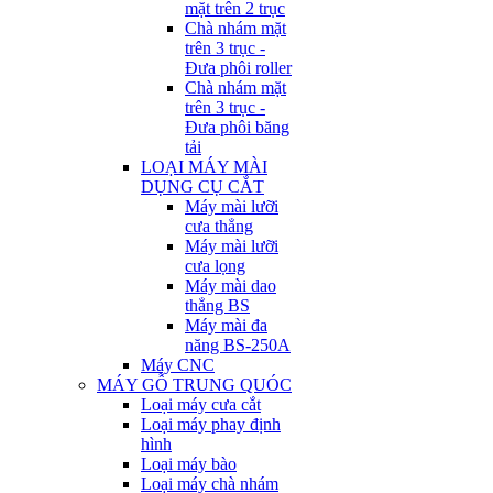
mặt trên 2 trục
Chà nhám mặt
trên 3 trục -
Đưa phôi roller
Chà nhám mặt
trên 3 trục -
Đưa phôi băng
tải
LOẠI MÁY MÀI
DỤNG CỤ CẮT
Máy mài lưỡi
cưa thẳng
Máy mài lưỡi
cưa lọng
Máy mài dao
thẳng BS
Máy mài đa
năng BS-250A
Máy CNC
MÁY GỖ TRUNG QUÓC
Loại máy cưa cắt
Loại máy phay định
hình
Loại máy bào
Loại máy chà nhám