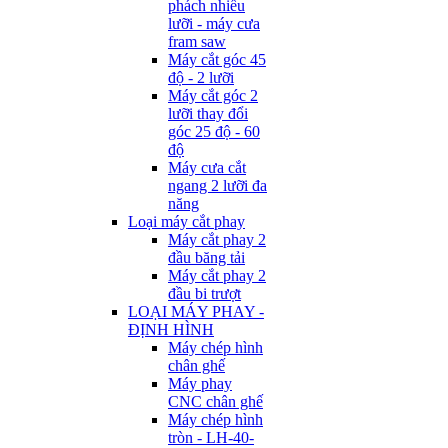
phách nhiều
lưỡi - máy cưa
fram saw
Máy cắt góc 45
độ - 2 lưỡi
Máy cắt góc 2
lưỡi thay đổi
góc 25 độ - 60
độ
Máy cưa cắt
ngang 2 lưỡi đa
năng
Loại máy cắt phay
Máy cắt phay 2
đầu băng tải
Máy cắt phay 2
đầu bi trượt
LOẠI MÁY PHAY -
ĐỊNH HÌNH
Máy chép hình
chân ghế
Máy phay
CNC chân ghế
Máy chép hình
tròn - LH-40-