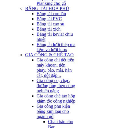
Planking cho gỗ
BĂNG TẢI HÒA PHÚ
Băng tải con lăn
Băng tải PVC
Băng tải cao su
Băng tải xích
Băng tải kevlar chịu
nhiệt
Băng tải lưới thép mạ
kẽm và lưới inox
GIA CÔNG & CHẾ TẠO
Gia công chi tiết trên
máy khoan, tiện,
phay, bào, mài, hàn
cắt, đột dập...
Gia công co, chạc,
đường ống thép công
nghiệp nặng
Gia công chế tạo hộp
giảm tốc công nghiệp
Gia công phụ kiện
bằng kim loại cho
ngành gỗ
Chân bàn cho
Bar