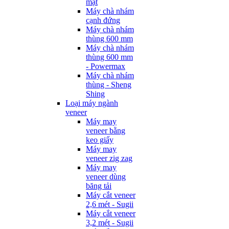
mặt
Máy chà nhám
cạnh đứng
Máy chà nhám
thùng 600 mm
Máy chà nhám
thùng 600 mm
- Powermax
Máy chà nhám
thùng - Sheng
Shing
Loại máy ngành
veneer
Máy may
veneer bằng
keo giấy
Máy may
veneer zig zag
Máy may
veneer dùng
băng tải
Máy cắt veneer
2,6 mét - Sugii
Máy cắt veneer
3,2 mét - Sugii