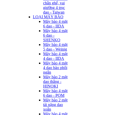
chân ghế, vai
giường 4 trục
dao - Taiwan
LOẠI MÁY BÀO
Máy bào 4 mặt
6 dao - IIDA
Máy bào 4 mặt
6 dao -
SHENKO
Máy bào 4 mặt
5 dao - Weinig
Máy bào 4 mặt
4 dao - IIDA
Máy bào 4 mặt
4 dao bào phôi
ngắn
Máy bào 2 mặt
dao thẳng -
HINOKI
Máy bào 4 mặt
6 dao - POM
Máy bào 2 mặt
tải nặng dao
xoắn
Máy bào 4 mặt