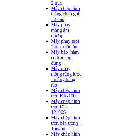
2 trục
Máy chép hình
thẳng chân ghế
- 2 dao
Máy phay
mộng âm
dương
Máy phay tupi
2 trục mặt lớn
Máy bào thẩm
có trục tupi
đứng
Máy phay
mộng răng lược
- mộng hàng
rào
Máy chép hình
tròn KR-100
Máy chép hình
tròn DT-
12100S
Máy chép hình
tròn bên trong -
Taiwan
Máy chép hình