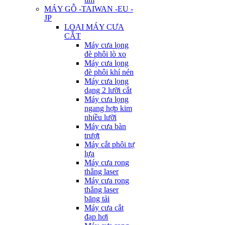
MÁY GỖ -TAIWAN -EU -
JP
LOẠI MÁY CƯA
CẮT
Máy cưa lọng
đè phôi lò xo
Máy cưa lọng
đè phôi khí nén
Máy cưa lọng
dạng 2 lưỡi cắt
Máy cưa lọng
ngang hợp kim
nhiều lưỡi
Máy cưa bàn
trượt
Máy cắt phôi tự
lựa
Máy cưa rong
thẳng laser
Máy cưa rong
thẳng laser
băng tải
Máy cưa cắt
đạp hơi