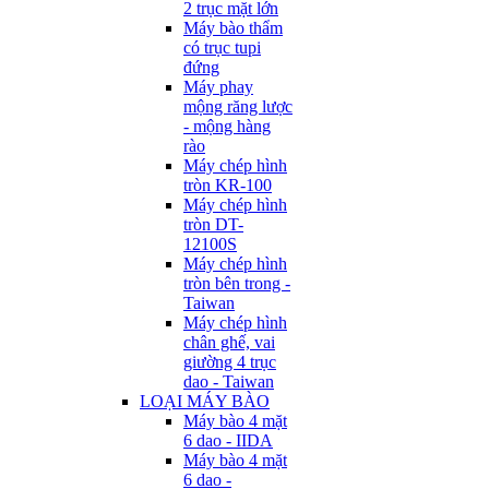
2 trục mặt lớn
Máy bào thẩm
có trục tupi
đứng
Máy phay
mộng răng lược
- mộng hàng
rào
Máy chép hình
tròn KR-100
Máy chép hình
tròn DT-
12100S
Máy chép hình
tròn bên trong -
Taiwan
Máy chép hình
chân ghế, vai
giường 4 trục
dao - Taiwan
LOẠI MÁY BÀO
Máy bào 4 mặt
6 dao - IIDA
Máy bào 4 mặt
6 dao -