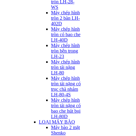
tròn LH-28-
WS
Máy chép hình
tròn 2 bàn LH-
402D
Máy chép hình
tròn có bao che
LH-40D
Máy chép hình
tròn bên trong
LH-23
Máy chép hình
tròn tải nặng
LH-80
Máy chép hình
tròn tải nặng có
trục chà nhám
LH-80-4S
Máy chép hình
tròn tải nặng có
bao che hút bụi
LH-80D
LOẠI MÁY BÀO
Máy bào 2 mặt
Shenko