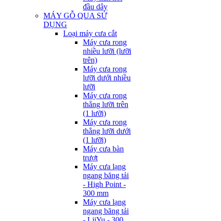
đầu dây
MÁY GỖ QUA SỬ
DỤNG
Loại máy cưa cắt
Máy cưa rong
nhiều lưỡi (lưỡi
trên)
Máy cưa rong
lưỡi dưới nhiều
lưỡi
Máy cưa rong
thẳng lưỡi trên
(1 lưỡi)
Máy cưa rong
thẳng lưỡi dưới
(1 lưỡi)
Máy cưa bàn
trượt
Máy cưa lạng
ngang băng tải
- High Point -
300 mm
Máy cưa lạng
ngang băng tải
- LiiYu - 300