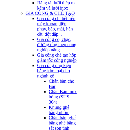
Băng tải lưới thép mạ
kẽm và lưới inox
GIA CÔNG & CHẾ TẠO
Gia công chi tiết trên
máy khoan, tiện,
phay, bào, mài, hàn
cắt, đột dập...
Gia công co, chạc,
đường ống thép công
nghiệp nặng
Gia công chế tạo hộp
giảm tốc công nghiệp
Gia công phụ kiện
bằng kim loại cho
ngành gỗ
Chân bàn cho
Bar
Chân Bàn inox
bóng (SUS
304)
Khung ghế
bằng nhôm
Chân bàn, ghế
bằng ghê bằng
sất sơn tĩnh