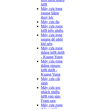
lưỡi
Máy cưa lọng
ngang bằng
thuỷ lực
Máy cưa đu
Máy cưa rong
lưỡi trên nhiều
Máy cưa lọng
ngang đè phôi
khí nén
Máy cưa rong
thẳng lưỡi dưới
- Kuang Yung
Máy cưa rong
thẳng ripsaw
lưỡi dưới -
Kuang Yung
Máy cưa cắt
rãnh
Máy cưa sọc
phách nhiều
lưỡi ván sàn-
Fram saw
Máy cưa rong