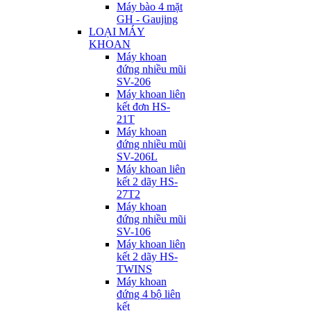
Máy bào 4 mặt
GH - Gaujing
LOẠI MÁY
KHOAN
Máy khoan
đứng nhiều mũi
SV-206
Máy khoan liên
kết đơn HS-
21T
Máy khoan
đứng nhiều mũi
SV-206L
Máy khoan liên
kết 2 dãy HS-
27T2
Máy khoan
đứng nhiều mũi
SV-106
Máy khoan liên
kết 2 dãy HS-
TWINS
Máy khoan
đứng 4 bộ liên
kết