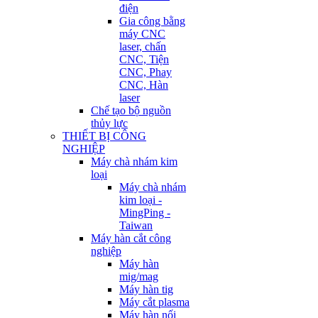
điện
Gia công bằng
máy CNC
laser, chấn
CNC, Tiện
CNC, Phay
CNC, Hàn
laser
Chế tạo bộ nguồn
thủy lực
THIẾT BỊ CÔNG
NGHIỆP
Máy chà nhám kim
loại
Máy chà nhám
kim loại -
MingPing -
Taiwan
Máy hàn cắt công
nghiệp
Máy hàn
mig/mag
Máy hàn tig
Máy cắt plasma
Máy hàn nối