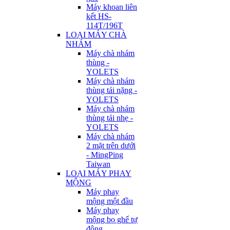
Máy khoan liên
kết HS-
114T/196T
LOẠI MÁY CHÀ
NHÁM
Máy chà nhám
thùng -
YOLETS
Máy chà nhám
thùng tải nặng -
YOLETS
Máy chà nhám
thùng tải nhẹ -
YOLETS
Máy chà nhám
2 mặt trên dưới
- MingPing
Taiwan
LOẠI MÁY PHAY
MỘNG
Máy phay
mộng một đầu
Máy phay
mộng bọ ghế tự
động