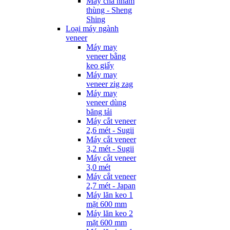
Máy chà nhám
thùng - Sheng
Shing
Loại máy ngành
veneer
Máy may
veneer bằng
keo giấy
Máy may
veneer zig zag
Máy may
veneer dùng
băng tải
Máy cắt veneer
2,6 mét - Sugii
Máy cắt veneer
3,2 mét - Sugii
Máy cắt veneer
3,0 mét
Máy cắt veneer
2,7 mét - Japan
Máy lăn keo 1
mặt 600 mm
Máy lăn keo 2
mặt 600 mm