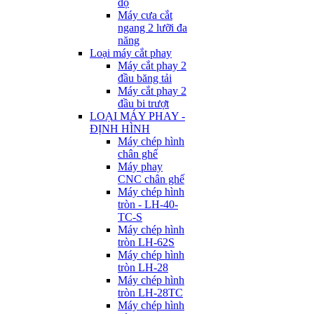
độ
Máy cưa cắt
ngang 2 lưỡi đa
năng
Loại máy cắt phay
Máy cắt phay 2
đầu băng tải
Máy cắt phay 2
đầu bi trượt
LOẠI MÁY PHAY -
ĐỊNH HÌNH
Máy chép hình
chân ghế
Máy phay
CNC chân ghế
Máy chép hình
tròn - LH-40-
TC-S
Máy chép hình
tròn LH-62S
Máy chép hình
tròn LH-28
Máy chép hình
tròn LH-28TC
Máy chép hình