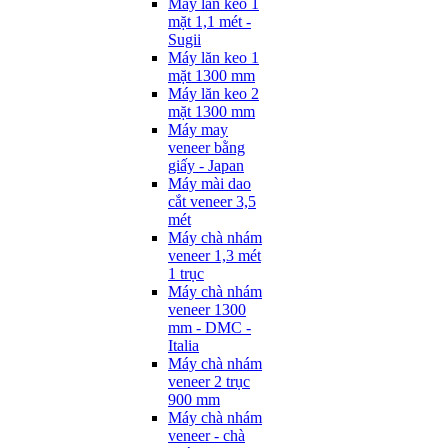
Máy lăn keo 1
mặt 1,1 mét -
Sugii
Máy lăn keo 1
mặt 1300 mm
Máy lăn keo 2
mặt 1300 mm
Máy may
veneer bằng
giấy - Japan
Máy mài dao
cắt veneer 3,5
mét
Máy chà nhám
veneer 1,3 mét
1 trục
Máy chà nhám
veneer 1300
mm - DMC -
Italia
Máy chà nhám
veneer 2 trục
900 mm
Máy chà nhám
veneer - chà