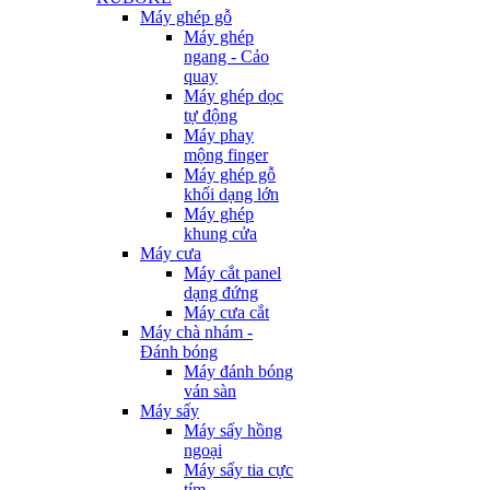
Máy ghép gỗ
Máy ghép
ngang - Cảo
quay
Máy ghép dọc
tự động
Máy phay
mộng finger
Máy ghép gỗ
khối dạng lớn
Máy ghép
khung cửa
Máy cưa
Máy cắt panel
dạng đứng
Máy cưa cắt
Máy chà nhám -
Đánh bóng
Máy đánh bóng
ván sàn
Máy sấy
Máy sấy hồng
ngoại
Máy sấy tia cực
tím