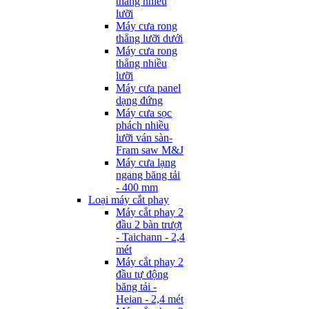
thẳng nhiều
lưỡi
Máy cưa rong
thẳng lưỡi dưới
Máy cưa rong
thẳng nhiều
lưỡi
Máy cưa panel
dạng đứng
Máy cưa sọc
phách nhiều
lưỡi ván sàn-
Fram saw M&J
Máy cưa lạng
ngang băng tải
- 400 mm
Loại máy cắt phay
Máy cắt phay 2
đầu 2 bàn trượt
- Taichann - 2,4
mét
Máy cắt phay 2
đầu tự động
băng tải -
Heian - 2,4 mét