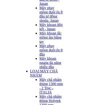
Japan
Máy phay
mộng đuôi én 8
đầu tự động
shoda- Japan
Máy khoan liên
kết - Japan
Máy khoan lắc
mộng âm bằng
tay
Máy phay
mộng đuôi én 8
đầu
Máy khoan
ngang đa năng
nhiều đầu
LOẠI MÁY CHÀ
NHÁM
Máy chà nhám
thùng 1300 mm
- 2 Trục -
ITALIA
Máy chà nhám
thùng Holytek
1300 mm