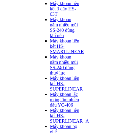
Máy khoan liên
kết 3 dãy HS-
63T
Máy khoan
nằm nhiều mũi
SS-240 dùng
khí nén
Máy khoan liên
kết HS-
SMARTLINEAR
Máy khoan
nằm nhiều mũi
SS-240 dùng
thuỷ lực
Máy khoan liên
kết HS-
SUPERLINEAR
Máy khoan lắc
mộng âm nhiều
đầu YC-406
Máy khoan liên
kết HS-
SUPERLINEAR+A
Máy khoan bọ
ghế