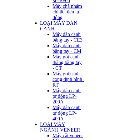
30/50/60
Máy chà nhám
chi tiết tiện tự
động
LOẠI MÁY DÁN
CẠNH
Máy dán cạnh
bằng tay - CE3
Máy dán cạnh
bằng tay - CM
Máy gọt cạnh
thẳng bằng tay
- CT
Máy gọt cạnh
cong định hình-
RT
Máy dán cạnh
tự động LP-
200A
Máy dán cạnh
tự động LP-
400A
LOẠI MÁY
NGÀNH VENEER
Máy cắt veneer