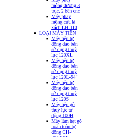
mộng dương 3
trục, 2 bên cnc
Máy phay
mộng cửa lá
xách LH-110
LOẠI MÁY TIỆN
Máy tiện tự
động dao bản
sử dụng thuỷ
lực 120XL
Máy tiện tự
động dao bản
sử dụng thuỷ
lực 120L-54"
Máy tiện tự
động dao bản
sử dụng thuỷ
lực 120S
Máy tiện gỗ
thuỷ lực tự
động 100H
Máy làm hạt gỗ
hoàn toàn tự
động CH-