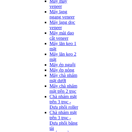
Máy may
veneer
Máy lạng
ngang veneer
Máy lạng dọc
veneer
Máy mài dao
cắt veneer
Máy lăn keo 1
mặt
Máy lăn keo 2
mặt
Máy ép nguội
Máy ép nóng
Máy chà nhám
mặt dưới
Máy chà nhám
mặt trên 2 trục
Chà nhám mặt
trên 3 trục -
Đưa phôi roller
Chà nhám mặt
trên 3 trục -
Đưa phôi băng
tải