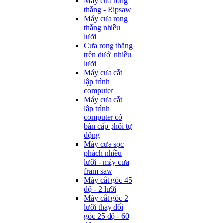
Máy cưa rong
thẳng - Ripsaw
Máy cưa rong
thẳng nhiều
lưỡi
Cưa rong thẳng
trên dưới nhiều
lưỡi
Máy cưa cắt
lập trình
computer
Máy cưa cắt
lập trình
computer có
bàn cấp phôi tự
động
Máy cưa sọc
phách nhiều
lưỡi - máy cưa
fram saw
Máy cắt góc 45
độ - 2 lưỡi
Máy cắt góc 2
lưỡi thay đổi
góc 25 độ - 60