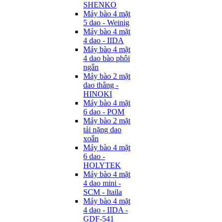
SHENKO
Máy bào 4 mặt
5 dao - Weinig
Máy bào 4 mặt
4 dao - IIDA
Máy bào 4 mặt
4 dao bào phôi
ngắn
Máy bào 2 mặt
dao thẳng -
HINOKI
Máy bào 4 mặt
6 dao - POM
Máy bào 2 mặt
tải nặng dao
xoắn
Máy bào 4 mặt
6 dao -
HOLYTEK
Máy bào 4 mặt
4 dao mini -
SCM - Itaila
Máy bào 4 mặt
4 dao - IIDA -
GDF-541