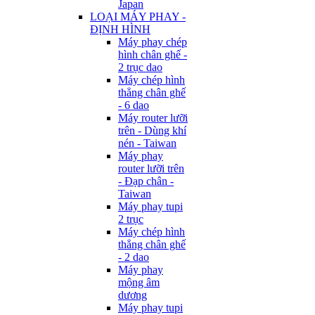
Japan
LOẠI MÁY PHAY -
ĐỊNH HÌNH
Máy phay chép
hình chân ghế -
2 trục dao
Máy chép hình
thẳng chân ghế
- 6 dao
Máy router lưỡi
trên - Dùng khí
nén - Taiwan
Máy phay
router lưỡi trên
- Đạp chân -
Taiwan
Máy phay tupi
2 trục
Máy chép hình
thẳng chân ghế
- 2 dao
Máy phay
mộng âm
dương
Máy phay tupi