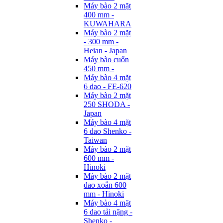
Máy bào 2 mặt
400 mm -
KUWAHARA
Máy bào 2 mặt
- 300 mm -
Heian - Japan
Máy bào cuốn
450 mm -
Máy bào 4 mặt
6 dao - FE-620
Máy bào 2 mặt
250 SHODA -
Japan
Máy bào 4 mặt
6 dao Shenko -
Taiwan
Máy bào 2 mặt
600 mm -
Hinoki
Máy bào 2 mặt
dao xoắn 600
mm - Hinoki
Máy bào 4 mặt
6 dao tải nặng -
Shenko -