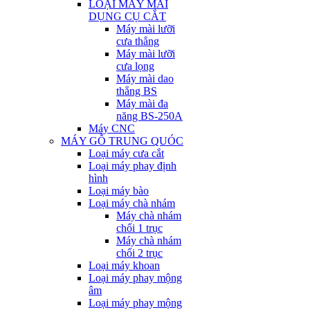
LOẠI MÁY MÀI
DỤNG CỤ CẮT
Máy mài lưỡi
cưa thẳng
Máy mài lưỡi
cưa lọng
Máy mài dao
thẳng BS
Máy mài đa
năng BS-250A
Máy CNC
MÁY GỖ TRUNG QUÓC
Loại máy cưa cắt
Loại máy phay định
hình
Loại máy bào
Loại máy chà nhám
Máy chà nhám
chổi 1 trục
Máy chà nhám
chổi 2 trục
Loại máy khoan
Loại máy phay mộng
âm
Loại máy phay mộng