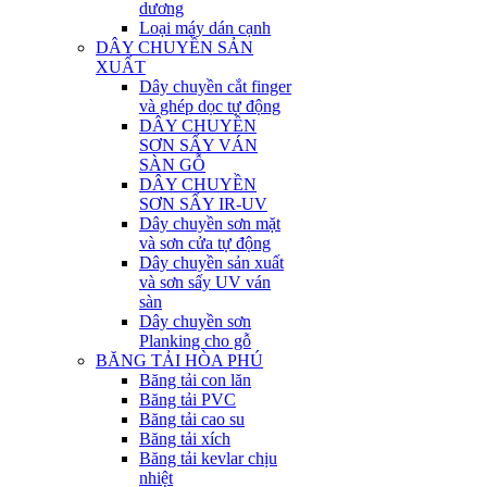
dương
Loại máy dán cạnh
DÂY CHUYỀN SẢN
XUẤT
Dây chuyền cắt finger
và ghép dọc tự động
DÂY CHUYỀN
SƠN SẤY VÁN
SÀN GỖ
DÂY CHUYỀN
SƠN SẤY IR-UV
Dây chuyền sơn mặt
và sơn cửa tự động
Dây chuyền sản xuất
và sơn sấy UV ván
sàn
Dây chuyền sơn
Planking cho gỗ
BĂNG TẢI HÒA PHÚ
Băng tải con lăn
Băng tải PVC
Băng tải cao su
Băng tải xích
Băng tải kevlar chịu
nhiệt