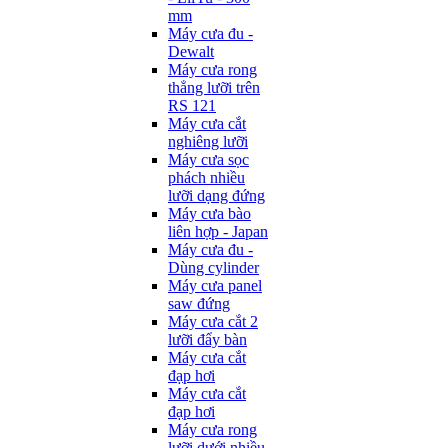
mm
Máy cưa đu -
Dewalt
Máy cưa rong
thẳng lưỡi trên
RS 121
Máy cưa cắt
nghiêng lưỡi
Máy cưa sọc
phách nhiều
lưỡi dạng đứng
Máy cưa bào
liên hợp - Japan
Máy cưa đu -
Dùng cylinder
Máy cưa panel
saw đứng
Máy cưa cắt 2
lưỡi đẩy bàn
Máy cưa cắt
đạp hơi
Máy cưa cắt
đạp hơi
Máy cưa rong
lưỡi dưới nhiều