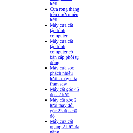
lưỡi
Cưa rong thẳng
trên dưới nhiều
lưỡi
Máy cưa cắt
lập trình
computer
Máy cưa cắt
lập trình
computer có
bàn cấp phôi tự
động
Máy cưa sọc
phách nhiều
lưỡi - máy cưa
fram saw
Máy cắt góc 45
độ - 2 lưỡi
Máy cắt góc 2
lưỡi thay đổi
góc 25 độ - 60
độ
Máy cưa cắt
ngang 2 lưỡi đa
năng