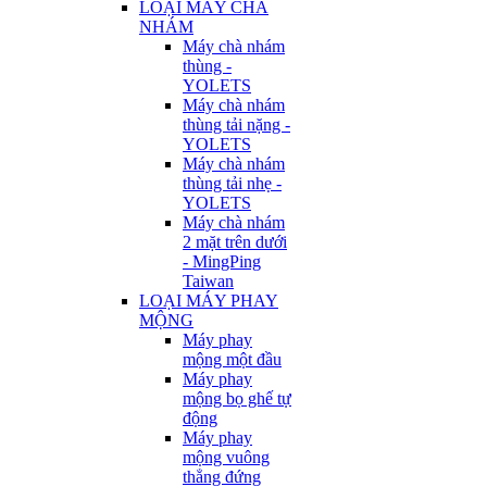
LOẠI MÁY CHÀ
NHÁM
Máy chà nhám
thùng -
YOLETS
Máy chà nhám
thùng tải nặng -
YOLETS
Máy chà nhám
thùng tải nhẹ -
YOLETS
Máy chà nhám
2 mặt trên dưới
- MingPing
Taiwan
LOẠI MÁY PHAY
MỘNG
Máy phay
mộng một đầu
Máy phay
mộng bọ ghế tự
động
Máy phay
mộng vuông
thẳng đứng