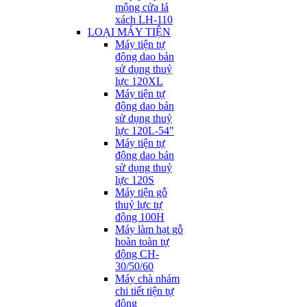
mộng cửa lá
xách LH-110
LOẠI MÁY TIỆN
Máy tiện tự
động dao bản
sử dụng thuỷ
lực 120XL
Máy tiện tự
động dao bản
sử dụng thuỷ
lực 120L-54"
Máy tiện tự
động dao bản
sử dụng thuỷ
lực 120S
Máy tiện gỗ
thuỷ lực tự
động 100H
Máy làm hạt gỗ
hoàn toàn tự
động CH-
30/50/60
Máy chà nhám
chi tiết tiện tự
động