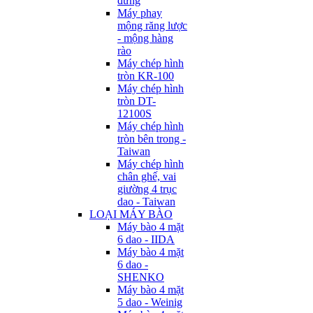
đứng
Máy phay
mộng răng lược
- mộng hàng
rào
Máy chép hình
tròn KR-100
Máy chép hình
tròn DT-
12100S
Máy chép hình
tròn bên trong -
Taiwan
Máy chép hình
chân ghế, vai
giường 4 trục
dao - Taiwan
LOẠI MÁY BÀO
Máy bào 4 mặt
6 dao - IIDA
Máy bào 4 mặt
6 dao -
SHENKO
Máy bào 4 mặt
5 dao - Weinig