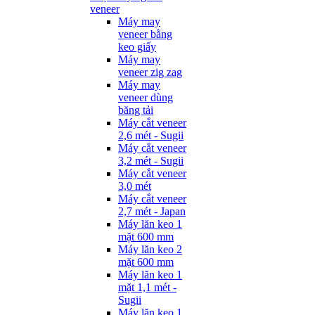
veneer
Máy may
veneer bằng
keo giấy
Máy may
veneer zig zag
Máy may
veneer dùng
băng tải
Máy cắt veneer
2,6 mét - Sugii
Máy cắt veneer
3,2 mét - Sugii
Máy cắt veneer
3,0 mét
Máy cắt veneer
2,7 mét - Japan
Máy lăn keo 1
mặt 600 mm
Máy lăn keo 2
mặt 600 mm
Máy lăn keo 1
mặt 1,1 mét -
Sugii
Máy lăn keo 1