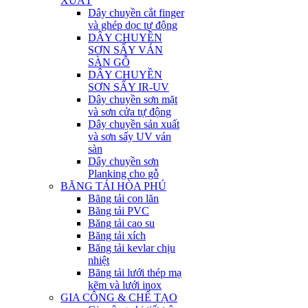
XUẤT
Dây chuyền cắt finger
và ghép dọc tự động
DÂY CHUYỀN
SƠN SẤY VÁN
SÀN GỖ
DÂY CHUYỀN
SƠN SẤY IR-UV
Dây chuyền sơn mặt
và sơn cửa tự động
Dây chuyền sản xuất
và sơn sấy UV ván
sàn
Dây chuyền sơn
Planking cho gỗ
BĂNG TẢI HÒA PHÚ
Băng tải con lăn
Băng tải PVC
Băng tải cao su
Băng tải xích
Băng tải kevlar chịu
nhiệt
Băng tải lưới thép mạ
kẽm và lưới inox
GIA CÔNG & CHẾ TẠO