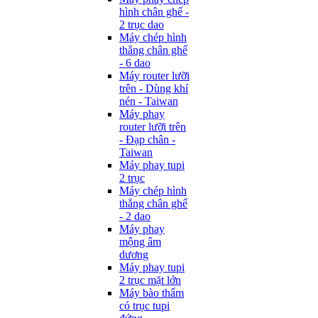
hình chân ghế -
2 trục dao
Máy chép hình
thẳng chân ghế
- 6 dao
Máy router lưỡi
trên - Dùng khí
nén - Taiwan
Máy phay
router lưỡi trên
- Đạp chân -
Taiwan
Máy phay tupi
2 trục
Máy chép hình
thẳng chân ghế
- 2 dao
Máy phay
mộng âm
dương
Máy phay tupi
2 trục mặt lớn
Máy bào thẩm
có trục tupi