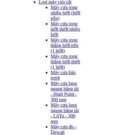
Loại máy cưa cắt
Máy cưa rong
nhiều lưỡi (lưỡi
trên)
Máy cưa rong
lưỡi dưới nhiều
lưỡi
Máy cưa rong
thẳng lưỡi trên
(1 lưỡi)
Máy cưa rong
thẳng lưỡi dưới
(1 lưỡi)
Máy cưa bàn
trượt
Máy cưa lạng
ngang băng tải
- High Point -
300 mm
Máy cưa lạng
ngang băng tải
- LiiYu - 300
mm
Máy cưa đu -
Dewalt