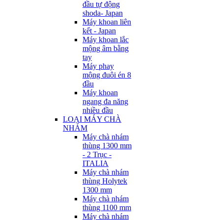
đầu tự động
shoda- Japan
Máy khoan liên
kết - Japan
Máy khoan lắc
mộng âm bằng
tay
Máy phay
mộng đuôi én 8
đầu
Máy khoan
ngang đa năng
nhiều đầu
LOẠI MÁY CHÀ
NHÁM
Máy chà nhám
thùng 1300 mm
- 2 Trục -
ITALIA
Máy chà nhám
thùng Holytek
1300 mm
Máy chà nhám
thùng 1100 mm
Máy chà nhám