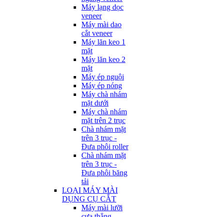
Máy lạng dọc
veneer
Máy mài dao
cắt veneer
Máy lăn keo 1
mặt
Máy lăn keo 2
mặt
Máy ép nguội
Máy ép nóng
Máy chà nhám
mặt dưới
Máy chà nhám
mặt trên 2 trục
Chà nhám mặt
trên 3 trục -
Đưa phôi roller
Chà nhám mặt
trên 3 trục -
Đưa phôi băng
tải
LOẠI MÁY MÀI
DỤNG CỤ CẮT
Máy mài lưỡi
cưa thẳng