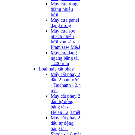
Máy cưa rong
thẳng nhiều
lưỡi
Máy cưa panel
dạng đứng
Máy cưa sọc
phách nhiều
lưỡi ván sàn-
Fram saw M&J
Máy cưa lạng
ngang băng tải
- 400 mm
Loại máy cắt phay
Máy cắt phay 2
đầu 2 bàn trượt
- Taichann - 2,4
mét
Máy cắt phay 2
đầu tự động
băng tải -
Heian - 2,4 mét
Máy cắt phay 2
đầu tự động
băng tải -
Shoda - 1,8 mét