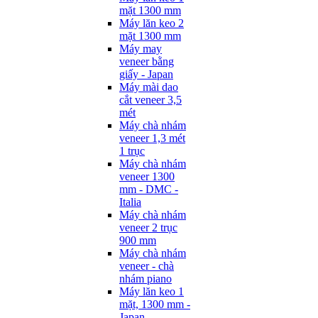
mặt 1300 mm
Máy lăn keo 2
mặt 1300 mm
Máy may
veneer bằng
giấy - Japan
Máy mài dao
cắt veneer 3,5
mét
Máy chà nhám
veneer 1,3 mét
1 trục
Máy chà nhám
veneer 1300
mm - DMC -
Italia
Máy chà nhám
veneer 2 trục
900 mm
Máy chà nhám
veneer - chà
nhám piano
Máy lăn keo 1
mặt, 1300 mm -
Japan