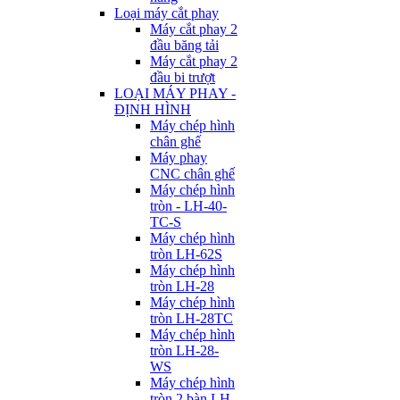
Loại máy cắt phay
Máy cắt phay 2
đầu băng tải
Máy cắt phay 2
đầu bi trượt
LOẠI MÁY PHAY -
ĐỊNH HÌNH
Máy chép hình
chân ghế
Máy phay
CNC chân ghế
Máy chép hình
tròn - LH-40-
TC-S
Máy chép hình
tròn LH-62S
Máy chép hình
tròn LH-28
Máy chép hình
tròn LH-28TC
Máy chép hình
tròn LH-28-
WS
Máy chép hình
tròn 2 bàn LH-