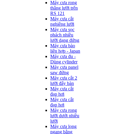
Máy cưa rong
thẳng lưỡi trên
RS 121
Máy cưa cắt
nghiêng lưỡi
Máy cưa sọc
phách nhiều
lưỡi dạng đứng
Máy cưa bào
liên hợp - Japan
Máy cưa đu -
Dùng cylinder
Máy cưa panel
saw đứng
Máy cưa cắt 2
lưỡi đẩy bàn
Máy cưa cắt
đạp hơi
Máy cưa cắt
đạp hơi
Máy cưa rong
lưỡi dưới nhiều
lưỡi
Máy cưa lọng
ngang bằng