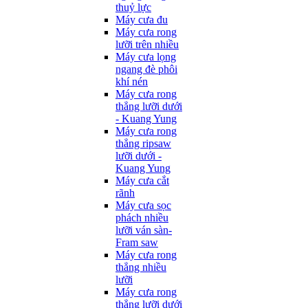
thuỷ lực
Máy cưa đu
Máy cưa rong
lưỡi trên nhiều
Máy cưa lọng
ngang đè phôi
khí nén
Máy cưa rong
thẳng lưỡi dưới
- Kuang Yung
Máy cưa rong
thẳng ripsaw
lưỡi dưới -
Kuang Yung
Máy cưa cắt
rãnh
Máy cưa sọc
phách nhiều
lưỡi ván sàn-
Fram saw
Máy cưa rong
thẳng nhiều
lưỡi
Máy cưa rong
thẳng lưỡi dưới