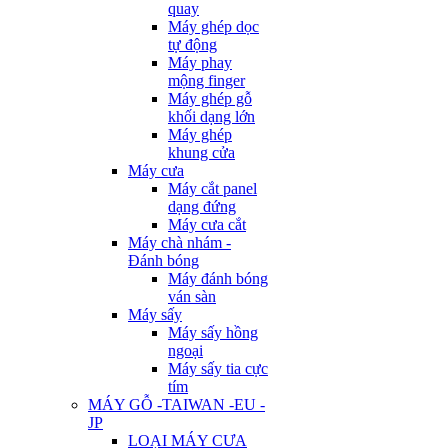
quay
Máy ghép dọc
tự động
Máy phay
mộng finger
Máy ghép gỗ
khối dạng lớn
Máy ghép
khung cửa
Máy cưa
Máy cắt panel
dạng đứng
Máy cưa cắt
Máy chà nhám -
Đánh bóng
Máy đánh bóng
ván sàn
Máy sấy
Máy sấy hồng
ngoại
Máy sấy tia cực
tím
MÁY GỖ -TAIWAN -EU -
JP
LOẠI MÁY CƯA