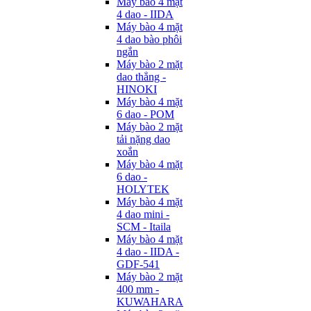
Máy bào 4 mặt
4 dao - IIDA
Máy bào 4 mặt
4 dao bào phôi
ngắn
Máy bào 2 mặt
dao thẳng -
HINOKI
Máy bào 4 mặt
6 dao - POM
Máy bào 2 mặt
tải nặng dao
xoắn
Máy bào 4 mặt
6 dao -
HOLYTEK
Máy bào 4 mặt
4 dao mini -
SCM - Itaila
Máy bào 4 mặt
4 dao - IIDA -
GDF-541
Máy bào 2 mặt
400 mm -
KUWAHARA