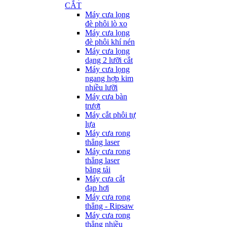
CẮT
Máy cưa lọng
đè phôi lò xo
Máy cưa lọng
đè phôi khí nén
Máy cưa lọng
dạng 2 lưỡi cắt
Máy cưa lọng
ngang hợp kim
nhiều lưỡi
Máy cưa bàn
trượt
Máy cắt phôi tự
lựa
Máy cưa rong
thẳng laser
Máy cưa rong
thẳng laser
băng tải
Máy cưa cắt
đạp hơi
Máy cưa rong
thẳng - Ripsaw
Máy cưa rong
thẳng nhiều