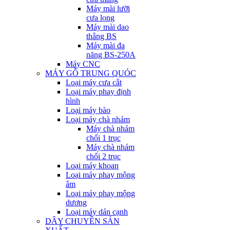
Máy mài lưỡi
cưa lọng
Máy mài dao
thẳng BS
Máy mài đa
năng BS-250A
Máy CNC
MÁY GỖ TRUNG QUÓC
Loại máy cưa cắt
Loại máy phay định
hình
Loại máy bào
Loại máy chà nhám
Máy chà nhám
chổi 1 trục
Máy chà nhám
chổi 2 trục
Loại máy khoan
Loại máy phay mộng
âm
Loại máy phay mộng
dương
Loại máy dán cạnh
DÂY CHUYỀN SẢN