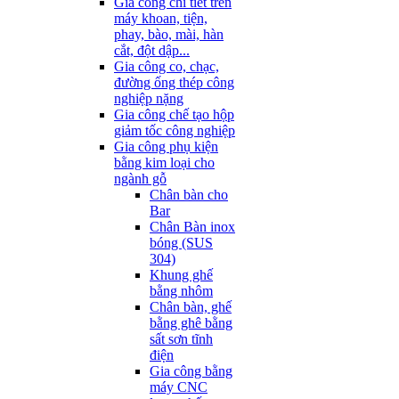
Gia công chi tiết trên
máy khoan, tiện,
phay, bào, mài, hàn
cắt, đột dập...
Gia công co, chạc,
đường ống thép công
nghiệp nặng
Gia công chế tạo hộp
giảm tốc công nghiệp
Gia công phụ kiện
bằng kim loại cho
ngành gỗ
Chân bàn cho
Bar
Chân Bàn inox
bóng (SUS
304)
Khung ghế
bằng nhôm
Chân bàn, ghế
bằng ghê bằng
sất sơn tĩnh
điện
Gia công bằng
máy CNC