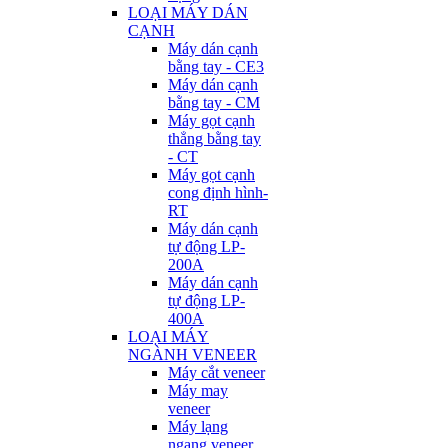
LOẠI MÁY DÁN
CẠNH
Máy dán cạnh
bằng tay - CE3
Máy dán cạnh
bằng tay - CM
Máy gọt cạnh
thẳng bằng tay
- CT
Máy gọt cạnh
cong định hình-
RT
Máy dán cạnh
tự động LP-
200A
Máy dán cạnh
tự động LP-
400A
LOẠI MÁY
NGÀNH VENEER
Máy cắt veneer
Máy may
veneer
Máy lạng
ngang veneer