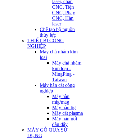
laser, chấn
CNC, Tiện
CNC, Phay
CNC, Hàn
laser
Chế tạo bộ nguồn
thủy lực
THIẾT BỊ CÔNG
NGHIỆP
Máy chà nhám kim
loại
Máy chà nhám
kim loại -
MingPing -
Taiwan
Máy hàn cắt công
nghiệp
Máy hàn
mig/mag
Máy hàn tig
Máy cắt plasma
Máy hàn nối
đầu dây
MÁY GỖ QUA SỬ
DỤNG