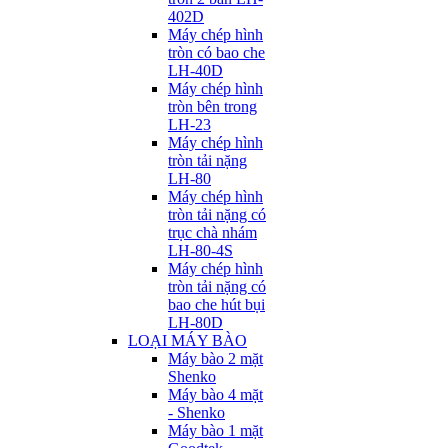
402D
Máy chép hình
tròn có bao che
LH-40D
Máy chép hình
tròn bên trong
LH-23
Máy chép hình
tròn tải nặng
LH-80
Máy chép hình
tròn tải nặng có
trục chà nhám
LH-80-4S
Máy chép hình
tròn tải nặng có
bao che hút bụi
LH-80D
LOẠI MÁY BÀO
Máy bào 2 mặt
Shenko
Máy bào 4 mặt
- Shenko
Máy bào 1 mặt