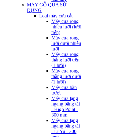
MÁY GỖ QUA SỬ
DỤNG
Loại máy cưa cắt
Máy cưa rong
nhiều lưỡi (lưỡi
trên)
Máy cưa rong
lưỡi dưới nhiều
lưỡi
Máy cưa rong
thẳng lưỡi trên
(1 lưỡi)
Máy cưa rong
thẳng lưỡi dưới
(1 lưỡi)
Máy cưa bàn
trượt
Máy cưa lạng
ngang băng tải
- High Point -
300 mm
Máy cưa lạng
ngang băng tải
- LiiYu - 300
mm