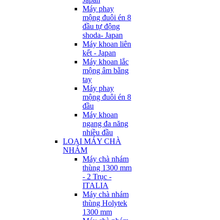
Máy phay
mộng đuôi én 8
đầu tự động
shoda- Japan
Máy khoan liên
kết - Japan
Máy khoan lắc
mộng âm bằng
tay
Máy phay
mộng đuôi én 8
đầu
Máy khoan
ngang đa năng
nhiều đầu
LOẠI MÁY CHÀ
NHÁM
Máy chà nhám
thùng 1300 mm
- 2 Trục -
ITALIA
Máy chà nhám
thùng Holytek
1300 mm