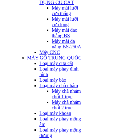
DỤNG CỤ CẮT
Máy mài lưỡi
cưa thẳng
Máy mài lưỡi
cưa lọng
Máy mài dao
thẳng BS
Máy mài đa
năng BS-250A
Máy CNC
MÁY GỖ TRUNG QUÓC
Loại máy cưa cắt
Loại máy phay định
hình
Loại máy bào
Loại máy chà nhám
Máy chà nhám
chổi 1 trục
Máy chà nhám
chổi 2 trục
Loại máy khoan
Loại máy phay mộng
âm
Loại máy phay mộng
dương