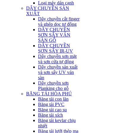
Loại máy dán cạnh
DÂY CHUYỀN SẢN
XUẤT
Dây chuyền cắt finger
và ghép dọc tự động
DÂY CHUYỀN
SƠN SẤY VÁN
SÀN GỖ
DÂY CHUYỀN
SƠN SẤY IR-UV
Dây chuyền sơn mặt
và sơn cửa tự động
Dây chuyền sản xuất
và sơn sấy UV ván
sàn
Dây chuyền sơn
Planking cho gỗ
BĂNG TẢI HÒA PHÚ
Băng tải con lăn
Băng tải PVC
Băng tải cao su
Băng tải xích
Băng tải kevlar chịu
nhiệt
Băng tải lưới thép mạ