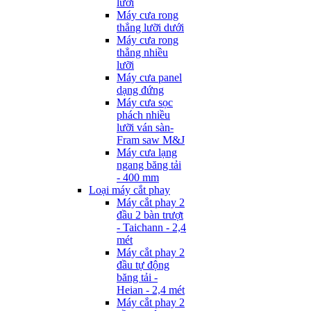
lưỡi
Máy cưa rong
thẳng lưỡi dưới
Máy cưa rong
thẳng nhiều
lưỡi
Máy cưa panel
dạng đứng
Máy cưa sọc
phách nhiều
lưỡi ván sàn-
Fram saw M&J
Máy cưa lạng
ngang băng tải
- 400 mm
Loại máy cắt phay
Máy cắt phay 2
đầu 2 bàn trượt
- Taichann - 2,4
mét
Máy cắt phay 2
đầu tự động
băng tải -
Heian - 2,4 mét
Máy cắt phay 2