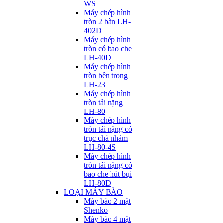
WS
Máy chép hình
tròn 2 bàn LH-
402D
Máy chép hình
tròn có bao che
LH-40D
Máy chép hình
tròn bên trong
LH-23
Máy chép hình
tròn tải nặng
LH-80
Máy chép hình
tròn tải nặng có
trục chà nhám
LH-80-4S
Máy chép hình
tròn tải nặng có
bao che hút bụi
LH-80D
LOẠI MÁY BÀO
Máy bào 2 mặt
Shenko
Máy bào 4 mặt