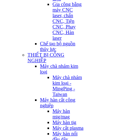
Gia công bằng
máy CNC
laser, chấn
CNC, Tiện
CNC, Phay
CNC, Hàn
laser
Chế tạo bộ nguồn
thủy lực
THIẾT BỊ CÔNG
NGHIỆP
Máy chà nhám kim
loại
Máy chà nhám
kim loại -
MingPing -
Taiwan
Máy hàn cắt công
nghiệp
Máy hàn
mig/mag
Máy hàn tig
Máy cắt plasma
Máy hàn nối
đầu dây