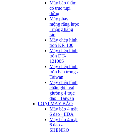
Máy bào thẩm
có trục tupi
đứng
Máy phay
mộng răng lược
- mộng hàng
rào
Máy chép hình
tròn KR-100
Máy chép hình
tròn DT-
12100S
Máy chép hình
tròn bên trong -
Taiwan
Máy chép hình
chân ghế, vai
giường 4 trục
dao - Taiwan
LOẠI MÁY BÀO
Máy bào 4 mặt
6 dao - IIDA
Máy bào 4 mặt
6 dao -
SHENKO