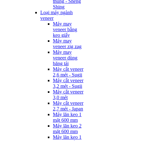
thùng - Sheng
Shing
Loại máy ngành
veneer
Máy may
veneer bằng
keo giấy
Máy may
veneer zig zag
Máy may
veneer dùng
băng tải
Máy cắt veneer
2,6 mét - Sugii
Máy cắt veneer
3,2 mét - Sugii
Máy cắt veneer
3,0 mét
Máy cắt veneer
2,7 mét - Japan
Máy lăn keo 1
mặt 600 mm
Máy lăn keo 2
mặt 600 mm
Máy lăn keo 1