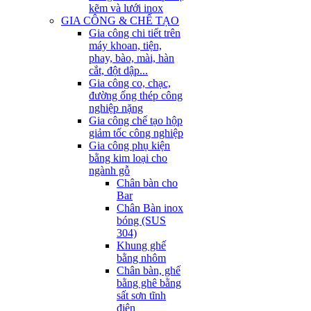
kẽm và lưới inox
GIA CÔNG & CHẾ TẠO
Gia công chi tiết trên
máy khoan, tiện,
phay, bào, mài, hàn
cắt, đột dập...
Gia công co, chạc,
đường ống thép công
nghiệp nặng
Gia công chế tạo hộp
giảm tốc công nghiệp
Gia công phụ kiện
bằng kim loại cho
ngành gỗ
Chân bàn cho
Bar
Chân Bàn inox
bóng (SUS
304)
Khung ghế
bằng nhôm
Chân bàn, ghế
bằng ghê bằng
sất sơn tĩnh
điện