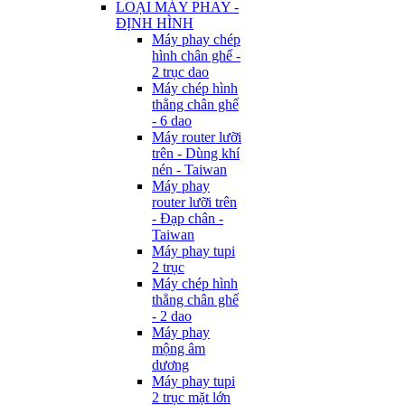
LOẠI MÁY PHAY -
ĐỊNH HÌNH
Máy phay chép
hình chân ghế -
2 trục dao
Máy chép hình
thẳng chân ghế
- 6 dao
Máy router lưỡi
trên - Dùng khí
nén - Taiwan
Máy phay
router lưỡi trên
- Đạp chân -
Taiwan
Máy phay tupi
2 trục
Máy chép hình
thẳng chân ghế
- 2 dao
Máy phay
mộng âm
dương
Máy phay tupi
2 trục mặt lớn