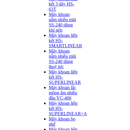
kết 3 dãy HS-
63T
Máy khoan
nằm nhiều mũi
SS-240 dùng
khí nén
Máy khoan liên
kết HS-
SMARTLINEAR
Máy khoan
nằm nhiều mũi
SS-240 dùng
thuỷ lực
Máy khoan liên
kết HS-
SUPERLINEAR
Máy khoan lắc
mộng âm nhiều
đầu YC-406
Máy khoan liên
kết HS-
SUPERLINEAR+A
Máy khoan bọ
ghế
Máy khoan liên