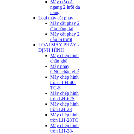
Máy cưa cắt
ngang 2 lưỡi đa
năng
Loại máy cắt phay
Máy cắt phay 2
đầu băng tải
Máy cắt phay 2
đầu bi trượt
LOẠI MÁY PHAY -
ĐỊNH HÌNH
Máy chép hình
chân ghế
Máy phay
CNC chân ghế
Máy chép hình
tròn - LH-40-
TC-S
Máy chép hình
tròn LH-62S
Máy chép hình
tròn LH-28
Máy chép hình
tròn LH-28TC
Máy chép hình
tròn LH-28-