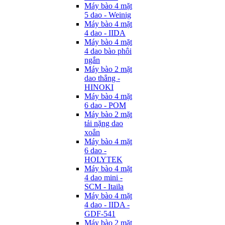
Máy bào 4 mặt
5 dao - Weinig
Máy bào 4 mặt
4 dao - IIDA
Máy bào 4 mặt
4 dao bào phôi
ngắn
Máy bào 2 mặt
dao thẳng -
HINOKI
Máy bào 4 mặt
6 dao - POM
Máy bào 2 mặt
tải nặng dao
xoắn
Máy bào 4 mặt
6 dao -
HOLYTEK
Máy bào 4 mặt
4 dao mini -
SCM - Itaila
Máy bào 4 mặt
4 dao - IIDA -
GDF-541
Máy bào 2 mặt