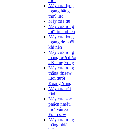
lưỡi
Máy cưa lọng
ngang bằng
thuỷ lực
Máy cưa đu
Máy cưa rong
lưỡi trên nhiều
Máy cưa lọng
ngang đè phôi
khí nén
Máy cưa rong
thẳng lưỡi dưới
- Kuang Yung
Máy cưa rong
thẳng ripsaw
lưỡi dưới -
Kuang Yung
Máy cưa cắt
rãnh
Máy cưa sọc
phách nhiều
lưỡi ván sàn-
Fram saw
Máy cưa rong
thẳng nhiều