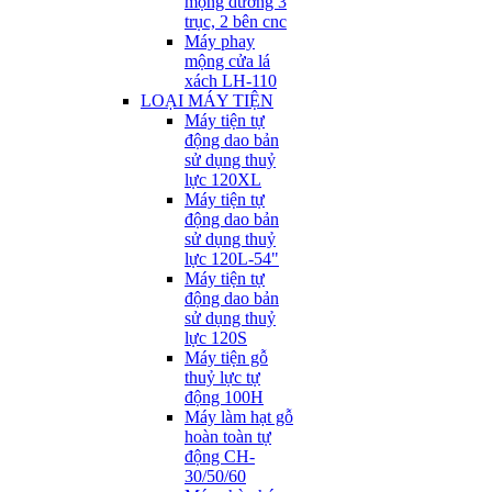
mộng dương 3
trục, 2 bên cnc
Máy phay
mộng cửa lá
xách LH-110
LOẠI MÁY TIỆN
Máy tiện tự
động dao bản
sử dụng thuỷ
lực 120XL
Máy tiện tự
động dao bản
sử dụng thuỷ
lực 120L-54"
Máy tiện tự
động dao bản
sử dụng thuỷ
lực 120S
Máy tiện gỗ
thuỷ lực tự
động 100H
Máy làm hạt gỗ
hoàn toàn tự
động CH-
30/50/60