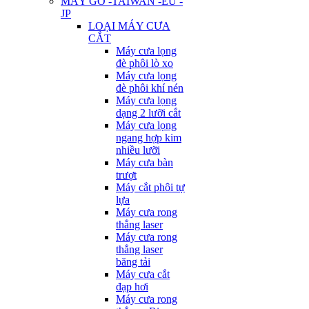
MÁY GỖ -TAIWAN -EU -
JP
LOẠI MÁY CƯA
CẮT
Máy cưa lọng
đè phôi lò xo
Máy cưa lọng
đè phôi khí nén
Máy cưa lọng
dạng 2 lưỡi cắt
Máy cưa lọng
ngang hợp kim
nhiều lưỡi
Máy cưa bàn
trượt
Máy cắt phôi tự
lựa
Máy cưa rong
thẳng laser
Máy cưa rong
thẳng laser
băng tải
Máy cưa cắt
đạp hơi
Máy cưa rong