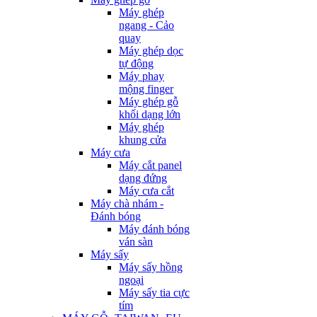
Máy ghép
ngang - Cảo
quay
Máy ghép dọc
tự động
Máy phay
mộng finger
Máy ghép gỗ
khối dạng lớn
Máy ghép
khung cửa
Máy cưa
Máy cắt panel
dạng đứng
Máy cưa cắt
Máy chà nhám -
Đánh bóng
Máy đánh bóng
ván sàn
Máy sấy
Máy sấy hồng
ngoại
Máy sấy tia cực
tím