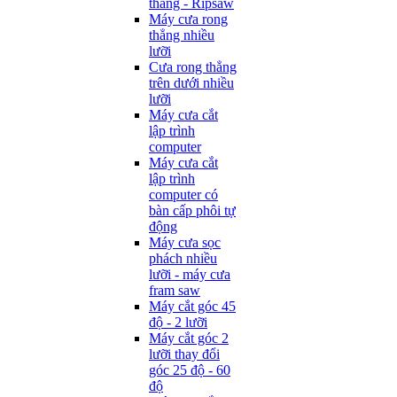
thẳng - Ripsaw
Máy cưa rong
thẳng nhiều
lưỡi
Cưa rong thẳng
trên dưới nhiều
lưỡi
Máy cưa cắt
lập trình
computer
Máy cưa cắt
lập trình
computer có
bàn cấp phôi tự
động
Máy cưa sọc
phách nhiều
lưỡi - máy cưa
fram saw
Máy cắt góc 45
độ - 2 lưỡi
Máy cắt góc 2
lưỡi thay đổi
góc 25 độ - 60
độ