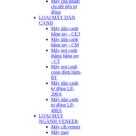
Máy chà nhám
chi tiết tiện tự
động
LOẠI MÁY DÁN
CẠNH
Máy dán cạnh
bằng tay - CE3
Máy dán cạnh
bằng tay - CM
Máy gọt cạnh
thẳng bằng tay
- CT
Máy gọt cạnh
cong định hình-
RT
Máy dán cạnh
tự động LP-
200A
Máy dán cạnh
tự động LP-
400A
LOẠI MÁY
NGÀNH VENEER
Máy cắt veneer
Máy may