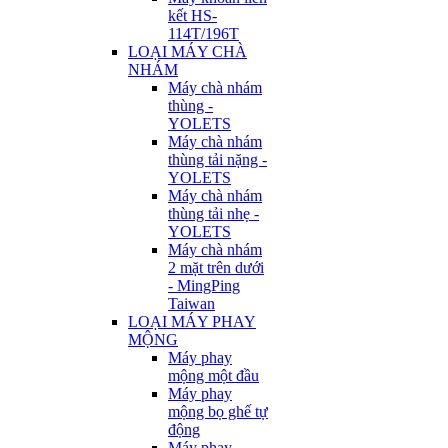
kết HS-
114T/196T
LOẠI MÁY CHÀ
NHÁM
Máy chà nhám
thùng -
YOLETS
Máy chà nhám
thùng tải nặng -
YOLETS
Máy chà nhám
thùng tải nhẹ -
YOLETS
Máy chà nhám
2 mặt trên dưới
- MingPing
Taiwan
LOẠI MÁY PHAY
MỘNG
Máy phay
mộng một đầu
Máy phay
mộng bọ ghế tự
động
Máy phay