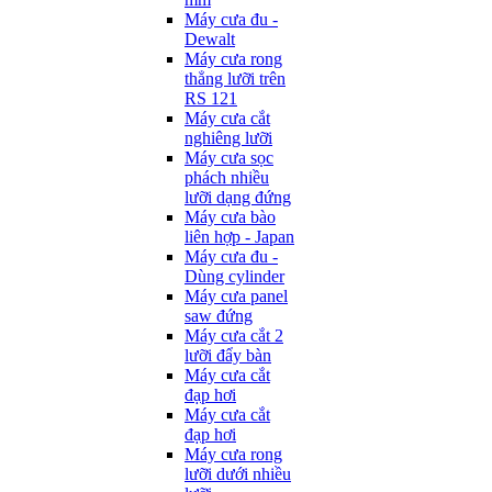
Máy cưa đu -
Dewalt
Máy cưa rong
thẳng lưỡi trên
RS 121
Máy cưa cắt
nghiêng lưỡi
Máy cưa sọc
phách nhiều
lưỡi dạng đứng
Máy cưa bào
liên hợp - Japan
Máy cưa đu -
Dùng cylinder
Máy cưa panel
saw đứng
Máy cưa cắt 2
lưỡi đẩy bàn
Máy cưa cắt
đạp hơi
Máy cưa cắt
đạp hơi
Máy cưa rong
lưỡi dưới nhiều