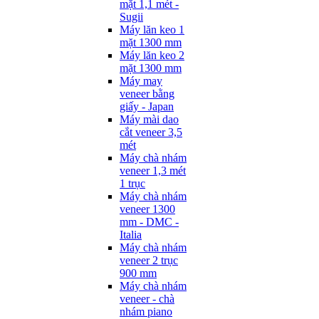
mặt 1,1 mét -
Sugii
Máy lăn keo 1
mặt 1300 mm
Máy lăn keo 2
mặt 1300 mm
Máy may
veneer bằng
giấy - Japan
Máy mài dao
cắt veneer 3,5
mét
Máy chà nhám
veneer 1,3 mét
1 trục
Máy chà nhám
veneer 1300
mm - DMC -
Italia
Máy chà nhám
veneer 2 trục
900 mm
Máy chà nhám
veneer - chà
nhám piano