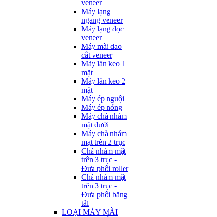
veneer
Máy lạng
ngang veneer
Máy lạng dọc
veneer
Máy mài dao
cắt veneer
Máy lăn keo 1
mặt
Máy lăn keo 2
mặt
Máy ép nguội
Máy ép nóng
Máy chà nhám
mặt dưới
Máy chà nhám
mặt trên 2 trục
Chà nhám mặt
trên 3 trục -
Đưa phôi roller
Chà nhám mặt
trên 3 trục -
Đưa phôi băng
tải
LOẠI MÁY MÀI