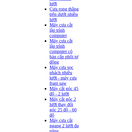
lưỡi
Cưa rong thẳng
trên dưới nhiều
lưỡi
Máy cưa cắt
lập trình
computer
Máy cưa cắt
lập trình
computer có
bàn cấp phôi tự
động
Máy cưa sọc
phách nhiều
lưỡi - máy cưa
fram saw
Máy cắt góc 45
độ - 2 lưỡi
Máy cắt góc 2
lưỡi thay đổi
góc 25 độ - 60
độ
Máy cưa cắt
ngang 2 lưỡi đa
năng