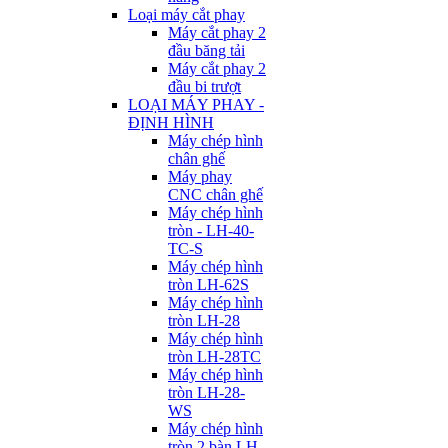
Loại máy cắt phay
Máy cắt phay 2
đầu băng tải
Máy cắt phay 2
đầu bi trượt
LOẠI MÁY PHAY -
ĐỊNH HÌNH
Máy chép hình
chân ghế
Máy phay
CNC chân ghế
Máy chép hình
tròn - LH-40-
TC-S
Máy chép hình
tròn LH-62S
Máy chép hình
tròn LH-28
Máy chép hình
tròn LH-28TC
Máy chép hình
tròn LH-28-
WS
Máy chép hình
tròn 2 bàn LH-