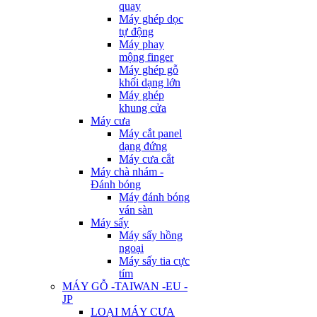
quay
Máy ghép dọc
tự động
Máy phay
mộng finger
Máy ghép gỗ
khối dạng lớn
Máy ghép
khung cửa
Máy cưa
Máy cắt panel
dạng đứng
Máy cưa cắt
Máy chà nhám -
Đánh bóng
Máy đánh bóng
ván sàn
Máy sấy
Máy sấy hồng
ngoại
Máy sấy tia cực
tím
MÁY GỖ -TAIWAN -EU -
JP
LOẠI MÁY CƯA