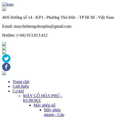
49/6 Đường số 14 - KP3 - Phường Thủ Đức - TP HCM - Việt Nam
Email: maychebiengohoaphu@gmail.com
Hotline: (+84) 913.813.412
Trang chủ
Giới thiệu
Cơ khí
MÁY GỖ HÒA PHÚ -
KUBOKE
Máy ghép gỗ
Máy ghép
ngang - Cảo