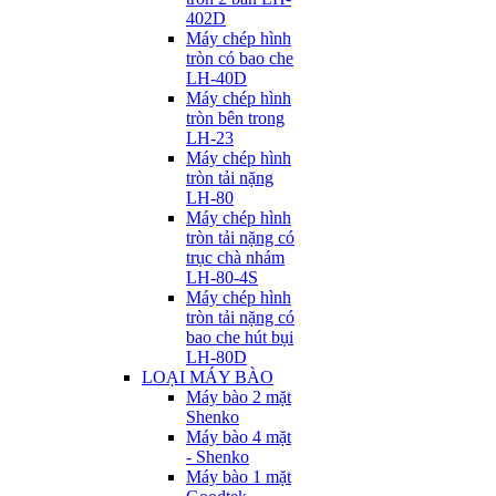
402D
Máy chép hình
tròn có bao che
LH-40D
Máy chép hình
tròn bên trong
LH-23
Máy chép hình
tròn tải nặng
LH-80
Máy chép hình
tròn tải nặng có
trục chà nhám
LH-80-4S
Máy chép hình
tròn tải nặng có
bao che hút bụi
LH-80D
LOẠI MÁY BÀO
Máy bào 2 mặt
Shenko
Máy bào 4 mặt
- Shenko
Máy bào 1 mặt