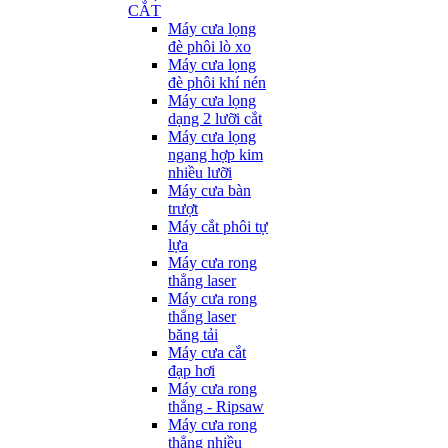
CẮT
Máy cưa lọng
đè phôi lò xo
Máy cưa lọng
đè phôi khí nén
Máy cưa lọng
dạng 2 lưỡi cắt
Máy cưa lọng
ngang hợp kim
nhiều lưỡi
Máy cưa bàn
trượt
Máy cắt phôi tự
lựa
Máy cưa rong
thẳng laser
Máy cưa rong
thẳng laser
băng tải
Máy cưa cắt
đạp hơi
Máy cưa rong
thẳng - Ripsaw
Máy cưa rong
thẳng nhiều