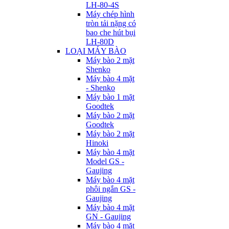
LH-80-4S
Máy chép hình
tròn tải nặng có
bao che hút bụi
LH-80D
LOẠI MÁY BÀO
Máy bào 2 mặt
Shenko
Máy bào 4 mặt
- Shenko
Máy bào 1 mặt
Goodtek
Máy bào 2 mặt
Goodtek
Máy bào 2 mặt
Hinoki
Máy bào 4 mặt
Model GS -
Gaujing
Máy bào 4 mặt
phôi ngắn GS -
Gaujing
Máy bào 4 mặt
GN - Gaujing
Máy bào 4 mặt