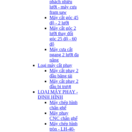
phách nhiều
lưỡi - máy cưa
fram saw
Máy cắt góc 45
độ - 2 lưỡi
Máy cắt góc 2
lưỡi thay đổi
góc 25 độ - 60
độ
Máy cưa cắt
ngang 2 lưỡi đa
năng
Loại máy cắt phay
Máy cắt phay 2
đầu băng tải
Máy cắt phay 2
đầu bi trượt
LOẠI MÁY PHAY -
ĐỊNH HÌNH
Máy chép hình
chân ghế
Máy phay
CNC chân ghế
Máy chép hình
tròn - LH-40-