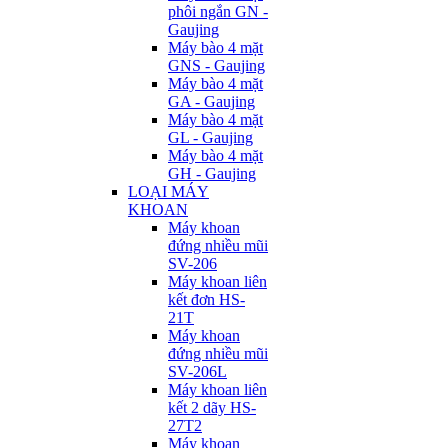
phôi ngắn GN -
Gaujing
Máy bào 4 mặt
GNS - Gaujing
Máy bào 4 mặt
GA - Gaujing
Máy bào 4 mặt
GL - Gaujing
Máy bào 4 mặt
GH - Gaujing
LOẠI MÁY
KHOAN
Máy khoan
đứng nhiều mũi
SV-206
Máy khoan liên
kết đơn HS-
21T
Máy khoan
đứng nhiều mũi
SV-206L
Máy khoan liên
kết 2 dãy HS-
27T2
Máy khoan