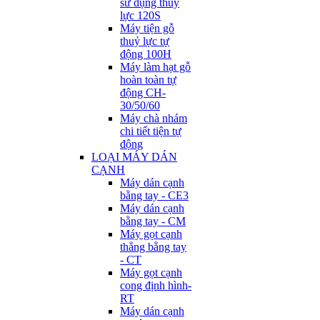
sử dụng thuỷ
lực 120S
Máy tiện gỗ
thuỷ lực tự
động 100H
Máy làm hạt gỗ
hoàn toàn tự
động CH-
30/50/60
Máy chà nhám
chi tiết tiện tự
động
LOẠI MÁY DÁN
CẠNH
Máy dán cạnh
bằng tay - CE3
Máy dán cạnh
bằng tay - CM
Máy gọt cạnh
thẳng bằng tay
- CT
Máy gọt cạnh
cong định hình-
RT
Máy dán cạnh