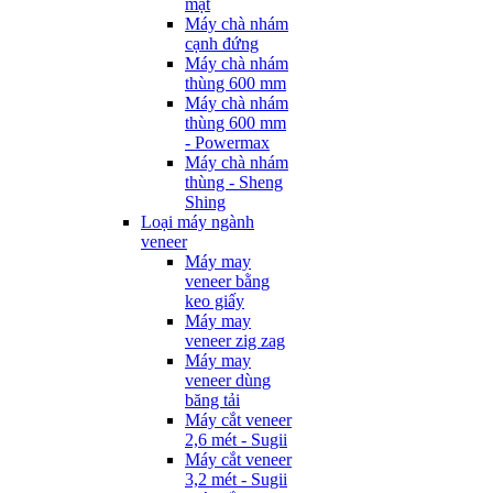
mặt
Máy chà nhám
cạnh đứng
Máy chà nhám
thùng 600 mm
Máy chà nhám
thùng 600 mm
- Powermax
Máy chà nhám
thùng - Sheng
Shing
Loại máy ngành
veneer
Máy may
veneer bằng
keo giấy
Máy may
veneer zig zag
Máy may
veneer dùng
băng tải
Máy cắt veneer
2,6 mét - Sugii
Máy cắt veneer
3,2 mét - Sugii