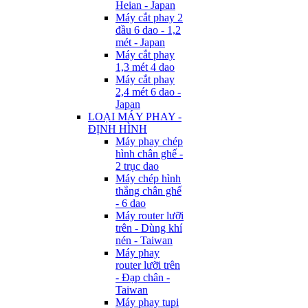
Heian - Japan
Máy cắt phay 2
đầu 6 dao - 1,2
mét - Japan
Máy cắt phay
1,3 mét 4 dao
Máy cắt phay
2,4 mét 6 dao -
Japan
LOẠI MÁY PHAY -
ĐỊNH HÌNH
Máy phay chép
hình chân ghế -
2 trục dao
Máy chép hình
thẳng chân ghế
- 6 dao
Máy router lưỡi
trên - Dùng khí
nén - Taiwan
Máy phay
router lưỡi trên
- Đạp chân -
Taiwan
Máy phay tupi