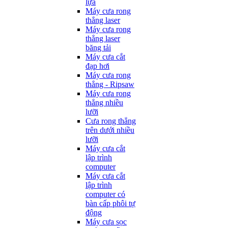
lựa
Máy cưa rong
thẳng laser
Máy cưa rong
thẳng laser
băng tải
Máy cưa cắt
đạp hơi
Máy cưa rong
thẳng - Ripsaw
Máy cưa rong
thẳng nhiều
lưỡi
Cưa rong thẳng
trên dưới nhiều
lưỡi
Máy cưa cắt
lập trình
computer
Máy cưa cắt
lập trình
computer có
bàn cấp phôi tự
động
Máy cưa sọc