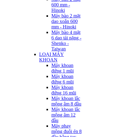
600 mm -
Hinoki
Máy bào 2 mặt
dao xoắn 600
mm - Hinoki
Máy bào 4 mặt
6 dao tải nặng -
Shenko -
Taiwan
LOẠI MÁY
KHOAN
Máy khoan
đứng 1 mũi
Máy khoan
đứng 6 mũi
Máy khoan
đứng 16 mũi
Máy khoan lắc
mộng âm 8 đầu
Máy khoan lắc
mộng âm 12
đầu
Máy phay
mộng đuôi én 8
đầu bằng tay -