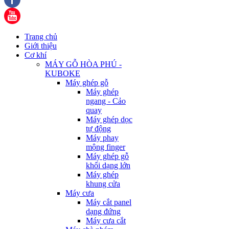
Trang chủ
Giới thiệu
Cơ khí
MÁY GỖ HÒA PHÚ -
KUBOKE
Máy ghép gỗ
Máy ghép
ngang - Cảo
quay
Máy ghép dọc
tự động
Máy phay
mộng finger
Máy ghép gỗ
khối dạng lớn
Máy ghép
khung cửa
Máy cưa
Máy cắt panel
dạng đứng
Máy cưa cắt