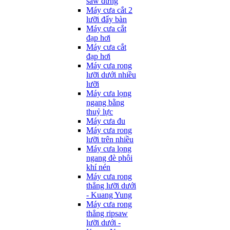
saw đứng
Máy cưa cắt 2
lưỡi đẩy bàn
Máy cưa cắt
đạp hơi
Máy cưa cắt
đạp hơi
Máy cưa rong
lưỡi dưới nhiều
lưỡi
Máy cưa lọng
ngang bằng
thuỷ lực
Máy cưa đu
Máy cưa rong
lưỡi trên nhiều
Máy cưa lọng
ngang đè phôi
khí nén
Máy cưa rong
thẳng lưỡi dưới
- Kuang Yung
Máy cưa rong
thẳng ripsaw
lưỡi dưới -