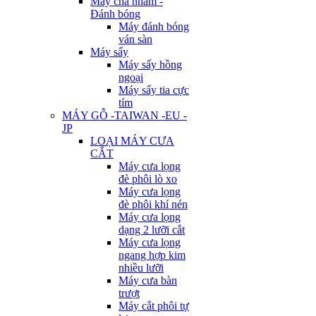
Máy chà nhám -
Đánh bóng
Máy đánh bóng
ván sàn
Máy sấy
Máy sấy hồng
ngoại
Máy sấy tia cực
tím
MÁY GỖ -TAIWAN -EU -
JP
LOẠI MÁY CƯA
CẮT
Máy cưa lọng
đè phôi lò xo
Máy cưa lọng
đè phôi khí nén
Máy cưa lọng
dạng 2 lưỡi cắt
Máy cưa lọng
ngang hợp kim
nhiều lưỡi
Máy cưa bàn
trượt
Máy cắt phôi tự