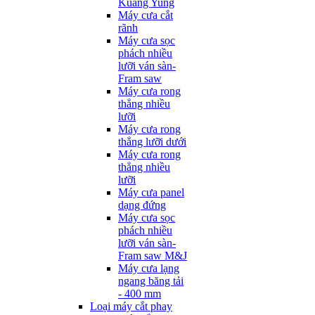
Kuang Yung
Máy cưa cắt
rãnh
Máy cưa sọc
phách nhiều
lưỡi ván sàn-
Fram saw
Máy cưa rong
thẳng nhiều
lưỡi
Máy cưa rong
thẳng lưỡi dưới
Máy cưa rong
thẳng nhiều
lưỡi
Máy cưa panel
dạng đứng
Máy cưa sọc
phách nhiều
lưỡi ván sàn-
Fram saw M&J
Máy cưa lạng
ngang băng tải
- 400 mm
Loại máy cắt phay