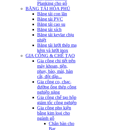
Planking cho gỗ
BĂNG TẢI HÒA PHÚ
Băng tải con lăn
Băng tải PVC
Băng tải cao su
Băng tải xích
Băng tải kevlar chịu
nhiệt
Băng tải lưới thép mạ
kẽm và lưới inox
GIA CÔNG & CHẾ TẠO
Gia công chi tiết trên
máy khoan, tiện,
phay, bào, mài, hàn
cắt, đột dập...
Gia công co, chạc,
đường ống thép công
nghiệp nặng
Gia công chế tạo hộp
giảm tốc công nghiệp
Gia công phụ kiện
bằng kim loại cho
ngành gỗ
Chân bàn cho
Bar