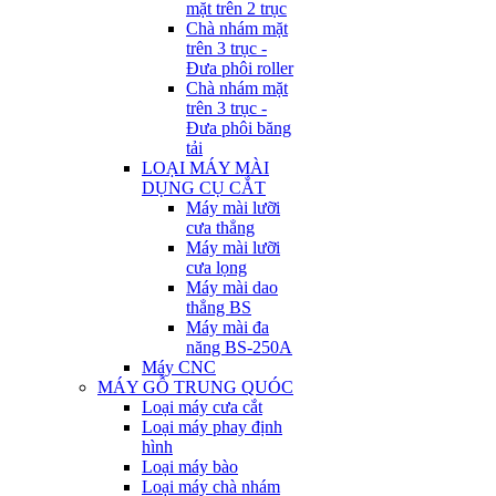
mặt trên 2 trục
Chà nhám mặt
trên 3 trục -
Đưa phôi roller
Chà nhám mặt
trên 3 trục -
Đưa phôi băng
tải
LOẠI MÁY MÀI
DỤNG CỤ CẮT
Máy mài lưỡi
cưa thẳng
Máy mài lưỡi
cưa lọng
Máy mài dao
thẳng BS
Máy mài đa
năng BS-250A
Máy CNC
MÁY GỖ TRUNG QUÓC
Loại máy cưa cắt
Loại máy phay định
hình
Loại máy bào
Loại máy chà nhám