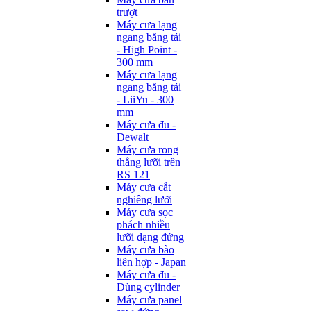
trượt
Máy cưa lạng
ngang băng tải
- High Point -
300 mm
Máy cưa lạng
ngang băng tải
- LiiYu - 300
mm
Máy cưa đu -
Dewalt
Máy cưa rong
thẳng lưỡi trên
RS 121
Máy cưa cắt
nghiêng lưỡi
Máy cưa sọc
phách nhiều
lưỡi dạng đứng
Máy cưa bào
liên hợp - Japan
Máy cưa đu -
Dùng cylinder
Máy cưa panel