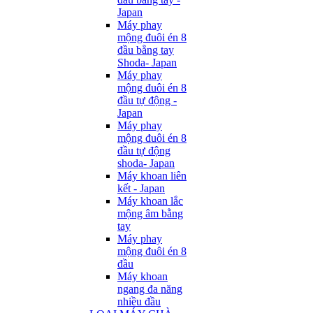
Japan
Máy phay
mộng đuôi én 8
đầu bằng tay
Shoda- Japan
Máy phay
mộng đuôi én 8
đầu tự động -
Japan
Máy phay
mộng đuôi én 8
đầu tự động
shoda- Japan
Máy khoan liên
kết - Japan
Máy khoan lắc
mộng âm bằng
tay
Máy phay
mộng đuôi én 8
đầu
Máy khoan
ngang đa năng
nhiều đầu