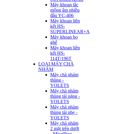
Máy khoan lắc
mộng âm nhiều
đầu YC-406
Máy khoan liên
kết HS-
SUPERLINEAR+A
Máy khoan bọ
ghế
Máy khoan liên
kết HS-
114T/196T
LOẠI MÁY CHÀ
NHÁM
Máy chà nhám
thùng -
YOLETS
Máy chà nhám
thùng tải nặng -
YOLETS
Máy chà nhám
thùng tải nhẹ -
YOLETS
Máy chà nhám
2 mặt trên dưới
- MingPing