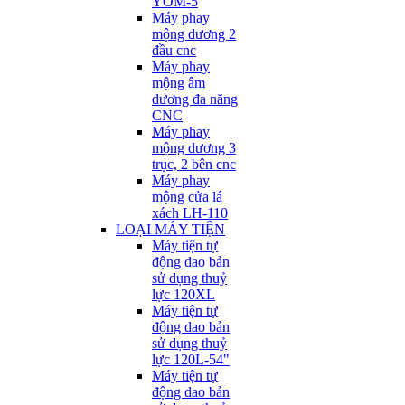
YOM-5
Máy phay
mộng dương 2
đầu cnc
Máy phay
mộng âm
dương đa năng
CNC
Máy phay
mộng dương 3
trục, 2 bên cnc
Máy phay
mộng cửa lá
xách LH-110
LOẠI MÁY TIỆN
Máy tiện tự
động dao bản
sử dụng thuỷ
lực 120XL
Máy tiện tự
động dao bản
sử dụng thuỷ
lực 120L-54"
Máy tiện tự
động dao bản