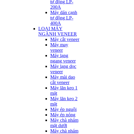
tự động LP-
200A
Máy dán cạnh
tự động LP-
400A
LOẠI MÁY
NGÀNH VENEER
Máy cắt veneer
Máy may
veneer
Máy lạng
ngang veneer
Máy lạng dọc
veneer
Máy mài dao
cắt veneer
Máy lăn keo 1
mặt
Máy lăn keo 2
mặt
Máy ép nguội
Máy ép nóng
Máy chà nhám
mặt dưới
Máy chà nhám