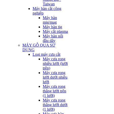
Taiwan
Máy hàn cắt công
nghiệp
Máy hàn
mig/mag
Máy hàn tig
Máy cắt plasma
Máy hàn nối
đầu dây
MÁY GỖ QUA SỬ
DỤNG
Loại máy cưa cắt
Máy cưa rong
nhiều lưỡi (lưỡi
trên)
Máy cưa rong
lưỡi dưới nhiều
lưỡi
Máy cưa rong
thẳng lưỡi trên
(1 lưỡi)
Máy cưa rong
thẳng lưỡi dưới
(1 lưỡi)
Máy cưa bàn