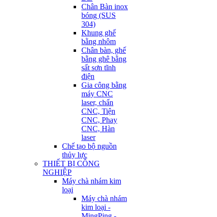
Chân Bàn inox
bóng (SUS
304)
Khung ghế
bằng nhôm
Chân bàn, ghế
bằng ghê bằng
sất sơn tĩnh
điện
Gia công bằng
máy CNC
laser, chấn
CNC, Tiện
CNC, Phay
CNC, Hàn
laser
Chế tạo bộ nguồn
thủy lực
THIẾT BỊ CÔNG
NGHIỆP
Máy chà nhám kim
loại
Máy chà nhám
kim loại -
MingPing -