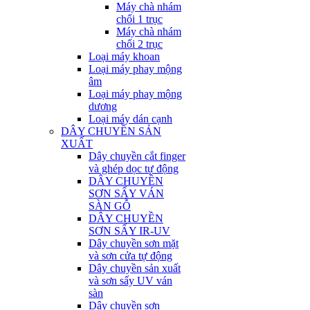
Máy chà nhám
chổi 1 trục
Máy chà nhám
chổi 2 trục
Loại máy khoan
Loại máy phay mộng
âm
Loại máy phay mộng
dương
Loại máy dán cạnh
DÂY CHUYỀN SẢN
XUẤT
Dây chuyền cắt finger
và ghép dọc tự động
DÂY CHUYỀN
SƠN SẤY VÁN
SÀN GỖ
DÂY CHUYỀN
SƠN SẤY IR-UV
Dây chuyền sơn mặt
và sơn cửa tự động
Dây chuyền sản xuất
và sơn sấy UV ván
sàn
Dây chuyền sơn