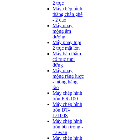
2 trục
Máy chép hình
thẳng chân ghế
- 2 dao
Máy phay
mộng âm
dương
Máy phay tupi
2 trục mặt lớn
Máy bào thẩm
có trục tupi
đứng
Máy phay
mộng răng lược
- mộng hàng
rào
Máy chép hình
tròn KR-100
Máy chép hình
tròn DT-
12100S
Máy chép hình
tròn bên trong -
Taiwan
Máy chép hình