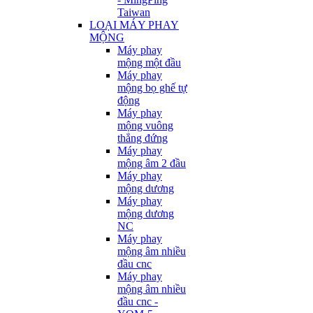
Taiwan
LOẠI MÁY PHAY
MỘNG
Máy phay
mộng một đầu
Máy phay
mộng bọ ghế tự
động
Máy phay
mộng vuông
thẳng đứng
Máy phay
mộng âm 2 đầu
Máy phay
mộng dương
Máy phay
mộng dương
NC
Máy phay
mộng âm nhiều
đầu cnc
Máy phay
mộng âm nhiều
đầu cnc -