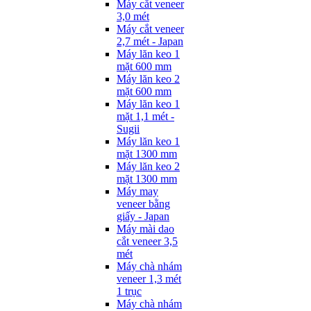
Máy cắt veneer
3,0 mét
Máy cắt veneer
2,7 mét - Japan
Máy lăn keo 1
mặt 600 mm
Máy lăn keo 2
mặt 600 mm
Máy lăn keo 1
mặt 1,1 mét -
Sugii
Máy lăn keo 1
mặt 1300 mm
Máy lăn keo 2
mặt 1300 mm
Máy may
veneer bằng
giấy - Japan
Máy mài dao
cắt veneer 3,5
mét
Máy chà nhám
veneer 1,3 mét
1 trục
Máy chà nhám