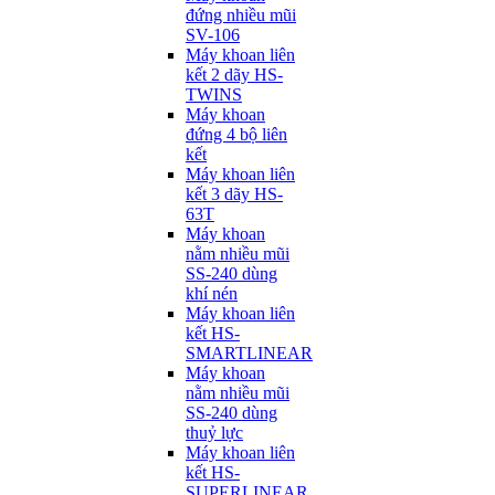
đứng nhiều mũi
SV-106
Máy khoan liên
kết 2 dãy HS-
TWINS
Máy khoan
đứng 4 bộ liên
kết
Máy khoan liên
kết 3 dãy HS-
63T
Máy khoan
nằm nhiều mũi
SS-240 dùng
khí nén
Máy khoan liên
kết HS-
SMARTLINEAR
Máy khoan
nằm nhiều mũi
SS-240 dùng
thuỷ lực
Máy khoan liên
kết HS-
SUPERLINEAR