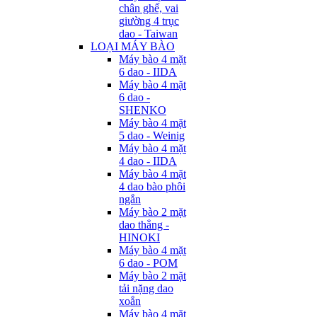
chân ghế, vai
giường 4 trục
dao - Taiwan
LOẠI MÁY BÀO
Máy bào 4 mặt
6 dao - IIDA
Máy bào 4 mặt
6 dao -
SHENKO
Máy bào 4 mặt
5 dao - Weinig
Máy bào 4 mặt
4 dao - IIDA
Máy bào 4 mặt
4 dao bào phôi
ngắn
Máy bào 2 mặt
dao thẳng -
HINOKI
Máy bào 4 mặt
6 dao - POM
Máy bào 2 mặt
tải nặng dao
xoắn
Máy bào 4 mặt