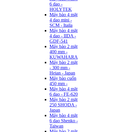
6 dao -
HOLYTEK
Máy bào 4 mặt
4 dao mini -
SCM - Itaila
Máy bào 4 mặt
4 dao - IIDA -
GDF-541
Máy bào 2 mặt
400 mm -
KUWAHARA
Máy bào 2 mặt
- 300 mm -
Heian - Japan
Máy bào cuốn
450 mm -
Máy bào 4 mặt
6 dao - FE-620
Máy bào 2 mặt
250 SHODA -
Japan
Máy bào 4 mặt
6 dao Shenko -
Taiwan
Máy bào 2 mặt